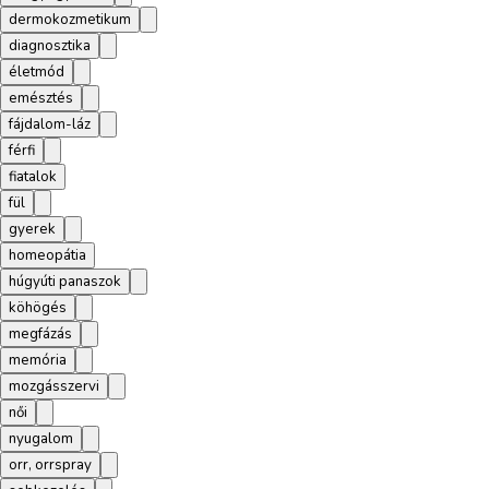
dermokozmetikum
diagnosztika
életmód
emésztés
fájdalom-láz
férfi
fiatalok
fül
gyerek
homeopátia
húgyúti panaszok
köhögés
megfázás
memória
mozgásszervi
női
nyugalom
orr, orrspray