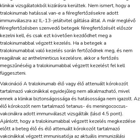
klinikai vizsgálatokból kizárásra kerültek. Nem ismert, hogy a
tralokinumab hatással van-e a féregfertőzésekre adott
immunválaszra az IL-13-jelátvitel gátlása által. A már meglévő
féregfertőzésben szenvedő betegek féregfertőzését először
kezelni kell, és csak ezt követően kezdődhet meg a
tralokinumabbal végzett kezelés. Ha a betegek a
tralokinumabbal való kezelés során fertőződnek meg, és nem
reagálnak az anthelminticus kezelésre, akkor a fertőzés
megszűnéséig a tralokinumabbal végzett kezelést fel kell
függeszteni.
Vakcináció A tralokinumab élő vagy élő attenuált kórokozót
tartalmazó vakcinákkal egyidejűleg nem alkalmazható, mivel
ennek a klinikai biztonságossága és hatásossága nem igazolt. Az
élő kórokozót nem tartalmazó tetanus- és meningococcus-
vakcinákra adott immunválaszt vizsgálták (lásd 4.5 pont).
Ajánlott, hogy a tralokinumabbal végzett kezelés megkezdése
előtt a beteg élő és élő attenuált kórokozót tartalmazó
vakcinákkal végzett immunisatiója az aktuális immunizálási