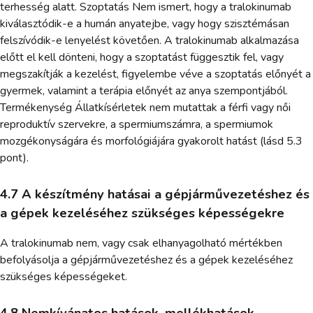
terhesség alatt. Szoptatás Nem ismert, hogy a tralokinumab
kiválasztódik-e a humán anyatejbe, vagy hogy szisztémásan
felszívódik-e lenyelést követően. A tralokinumab alkalmazása
előtt el kell dönteni, hogy a szoptatást függesztik fel, vagy
megszakítják a kezelést, figyelembe véve a szoptatás előnyét a
gyermek, valamint a terápia előnyét az anya szempontjából.
Termékenység Állatkísérletek nem mutattak a férfi vagy női
reproduktív szervekre, a spermiumszámra, a spermiumok
mozgékonyságára és morfológiájára gyakorolt hatást (lásd 5.3
pont).
4.7 A készítmény hatásai a gépjárművezetéshez és
a gépek kezeléséhez szükséges képességekre
A tralokinumab nem, vagy csak elhanyagolható mértékben
befolyásolja a gépjárművezetéshez és a gépek kezeléséhez
szükséges képességeket.
4.8 Nemkívánatos hatások, mellékhatások