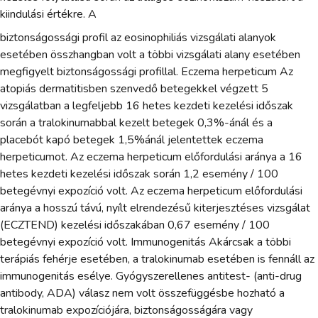
kiindulási értékre. A
biztonságossági profil az eosinophiliás vizsgálati alanyok
esetében összhangban volt a többi vizsgálati alany esetében
megfigyelt biztonságossági profillal. Eczema herpeticum Az
atopiás dermatitisben szenvedő betegekkel végzett 5
vizsgálatban a legfeljebb 16 hetes kezdeti kezelési időszak
során a tralokinumabbal kezelt betegek 0,3%-ánál és a
placebót kapó betegek 1,5%ánál jelentettek eczema
herpeticumot. Az eczema herpeticum előfordulási aránya a 16
hetes kezdeti kezelési időszak során 1,2 esemény / 100
betegévnyi expozíció volt. Az eczema herpeticum előfordulási
aránya a hosszú távú, nyílt elrendezésű kiterjesztéses vizsgálat
(ECZTEND) kezelési időszakában 0,67 esemény / 100
betegévnyi expozíció volt. Immunogenitás Akárcsak a többi
terápiás fehérje esetében, a tralokinumab esetében is fennáll az
immunogenitás esélye. Gyógyszerellenes antitest- (anti-drug
antibody, ADA) válasz nem volt összefüggésbe hozható a
tralokinumab expozíciójára, biztonságosságára vagy