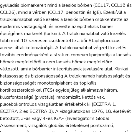
gyulladás biomarkereit mind a laesiós bőrben (CCL17, CCL18 és
CCL26), mind a vérben (CCL17, periosztin és IgE). Ezenkívül a
tralokinumabbal való kezelés a laesiós bőrben csökkentette az
epidermis vastagságát, és növelte az epithelialis barrier
épségének markerét (lorikrin). A tralokinumabbal való kezelés
több mint 10-szeresen csökkentette a bőr Staphylococcus
aureus általi kolonizációját. A tralokinumabbal végzett kezelés
további eredményeként a stratum corneum lipidprofilja a laesiós
bőrnek megfelelőről a nem laesiós bőrnek megfelelőre
változott, ami a bőrbarrier integritásának javulására utal. Klinikai
hatásosság és biztonságosság A tralokinumab hatásosságát és
biztonságosságát monoterápiaként és topikális
kortikoszteroidokkal (TCS) egyidejűleg alkalmazva három,
kulcsfontosságú (pivotális), randomizált, kettős vak,
placebokontrollos vizsgálatban értékelték ki (ECZTRA 1,
ECZTRA 2 és ECZTRA 3). A vizsgálatokban 1976, 18. életévét
betöltött, 3-as vagy 4-es IGA- (Investigator’s Global
Assessment, vizsgálók globális értékelése) pontszámú,