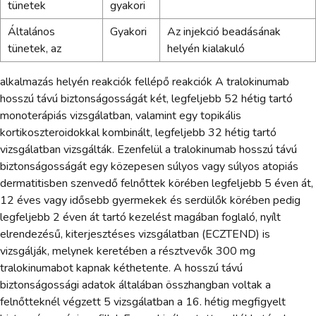
tünetek
gyakori
Általános
Gyakori
Az injekció beadásának
tünetek, az
helyén kialakuló
alkalmazás helyén reakciók fellépő reakciók A tralokinumab
hosszú távú biztonságosságát két, legfeljebb 52 hétig tartó
monoterápiás vizsgálatban, valamint egy topikális
kortikoszteroidokkal kombinált, legfeljebb 32 hétig tartó
vizsgálatban vizsgálták. Ezenfelül a tralokinumab hosszú távú
biztonságosságát egy közepesen súlyos vagy súlyos atopiás
dermatitisben szenvedő felnőttek körében legfeljebb 5 éven át,
12 éves vagy idősebb gyermekek és serdülők körében pedig
legfeljebb 2 éven át tartó kezelést magában foglaló, nyílt
elrendezésű, kiterjesztéses vizsgálatban (ECZTEND) is
vizsgálják, melynek keretében a résztvevők 300 mg
tralokinumabot kapnak kéthetente. A hosszú távú
biztonságossági adatok általában összhangban voltak a
felnőtteknél végzett 5 vizsgálatban a 16. hétig megfigyelt