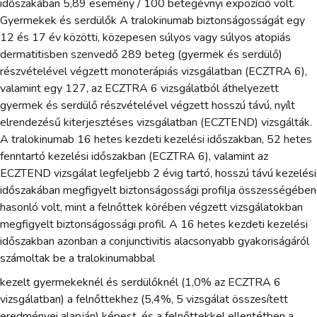
időszakában 5,89 esemény / 100 betegévnyi expozíció volt.
Gyermekek és serdülők A tralokinumab biztonságosságát egy
12 és 17 év közötti, közepesen súlyos vagy súlyos atopiás
dermatitisben szenvedő 289 beteg (gyermek és serdülő)
részvételével végzett monoterápiás vizsgálatban (ECZTRA 6),
valamint egy 127, az ECZTRA 6 vizsgálatból áthelyezett
gyermek és serdülő részvételével végzett hosszú távú, nyílt
elrendezésű kiterjesztéses vizsgálatban (ECZTEND) vizsgálták.
A tralokinumab 16 hetes kezdeti kezelési időszakban, 52 hetes
fenntartó kezelési időszakban (ECZTRA 6), valamint az
ECZTEND vizsgálat legfeljebb 2 évig tartó, hosszú távú kezelési
időszakában megfigyelt biztonságossági profilja összességében
hasonló volt, mint a felnőttek körében végzett vizsgálatokban
megfigyelt biztonságossági profil. A 16 hetes kezdeti kezelési
időszakban azonban a conjunctivitis alacsonyabb gyakoriságáról
számoltak be a tralokinumabbal
kezelt gyermekeknél és serdülőknél (1,0% az ECZTRA 6
vizsgálatban) a felnőttekhez (5,4%, 5 vizsgálat összesített
eredményei alapján) képest, és a felnőttekkel ellentétben a