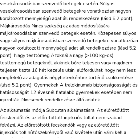
vesekárosodásban szenvedő betegek esetén. Súlyos
vesekárosodásban szenvedő betegekre vonatkozóan nagyon
korlátozott mennyiségű adat áll rendelkezésre (lásd 5.2 pont).
Májkárosodás Nincs szükség az adag módosítására
májkárosodásban szenvedő betegek esetén. Közepesen súlyos
vagy súlyos májkárosodásban szenvedő betegekre vonatkozóan
nagyon korlátozott mennyiségű adat áll rendelkezésre (lásd 5.2
pont). Nagy testtömeg Azoknál a nagy (>100 kg-os)
testtömegű betegeknél, akiknek bőre teljesen vagy majdnem
teljesen tiszta 16 hét kezelés után, előfordulhat, hogy nem lesz
megfelelő az adagolás négyhetenkéntire történő csökkentése
(lásd 5.2 pont). Gyermekek A tralokinumab biztonságosságát és
hatásosságát 12 évesnél fiatalabb gyermekek esetében nem
igazolták. Nincsenek rendelkezésre álló adatok.
Az alkalmazás módja Subcutan alkalmazásra. Az előretöltött
fecskendőt és az előretöltött injekciós tollat nem szabad
felrázni. Az előretöltött fecskendők vagy az előretöltött
injekciós toll hűtőszekrényből való kivétele után várni kell a