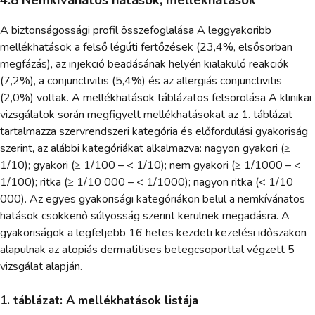
A biztonságossági profil összefoglalása A leggyakoribb
mellékhatások a felső légúti fertőzések (23,4%, elsősorban
megfázás), az injekció beadásának helyén kialakuló reakciók
(7,2%), a conjunctivitis (5,4%) és az allergiás conjunctivitis
(2,0%) voltak. A mellékhatások táblázatos felsorolása A klinikai
vizsgálatok során megfigyelt mellékhatásokat az 1. táblázat
tartalmazza szervrendszeri kategória és előfordulási gyakoriság
szerint, az alábbi kategóriákat alkalmazva: nagyon gyakori (≥
1/10); gyakori (≥ 1/100 – < 1/10); nem gyakori (≥ 1/1000 – <
1/100); ritka (≥ 1/10 000 – < 1/1000); nagyon ritka (< 1/10
000). Az egyes gyakorisági kategóriákon belül a nemkívánatos
hatások csökkenő súlyosság szerint kerülnek megadásra. A
gyakoriságok a legfeljebb 16 hetes kezdeti kezelési időszakon
alapulnak az atopiás dermatitises betegcsoporttal végzett 5
vizsgálat alapján.
1. táblázat: A mellékhatások listája