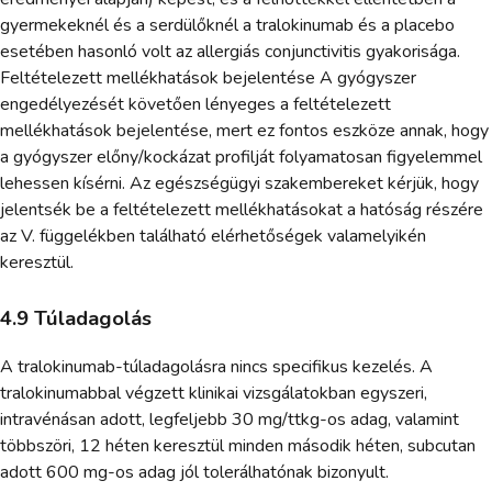
gyermekeknél és a serdülőknél a tralokinumab és a placebo
esetében hasonló volt az allergiás conjunctivitis gyakorisága.
Feltételezett mellékhatások bejelentése A gyógyszer
engedélyezését követően lényeges a feltételezett
mellékhatások bejelentése, mert ez fontos eszköze annak, hogy
a gyógyszer előny/kockázat profilját folyamatosan figyelemmel
lehessen kísérni. Az egészségügyi szakembereket kérjük, hogy
jelentsék be a feltételezett mellékhatásokat a hatóság részére
az V. függelékben található elérhetőségek valamelyikén
keresztül.
4.9 Túladagolás
A tralokinumab-túladagolásra nincs specifikus kezelés. A
tralokinumabbal végzett klinikai vizsgálatokban egyszeri,
intravénásan adott, legfeljebb 30 mg/ttkg-os adag, valamint
többszöri, 12 héten keresztül minden második héten, subcutan
adott 600 mg-os adag jól tolerálhatónak bizonyult.