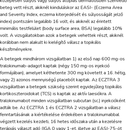
közepesen súlyos vagy súlyos atopiás dermatitisben szenvedő
beteg vett részt, akiknél kiinduláskor az EASI- (Eczema Area
and Severity Index, eczema kiterjedését és súlyosságát jelző
index) pontszám legalább 16 volt, és akiknél az érintett
minimális testfelület (body surface area, BSA) legalább 10%
volt. A vizsgálatokban azok a betegek vehettek részt, akiknél
korábban nem alakult ki kielégítő válasz a topikális
készítményekre.
A betegek mindhárom vizsgálatban 1) az első nap 600 mg-os
tralokinumab-adagot kaptak (négy 150 mg-os injekció
formájában), amelyet kéthetente 300 mg követett a 16. hétig,
vagy 2) azonos mennyiségű placebót kaptak. Az ECZTRA 3
vizsgálatban a betegek szükség szerint egyidejűleg topikális
kortikoszteroidokat (TCS) is kaptak az aktív laesiókra. A
tralokinumabot minden vizsgálatban subcutan (sc.) injekcióként
adták be. Az ECZTRA 1 és ECZTRA 2 vizsgálatban a válasz
fenntartásának a kiértékelése érdekében a tralokinumabbal
végzett kezelés kezdeti, 16 hetes időszaka után a kezelésre
terápiás választ adó (IGA 0 vagy 1-et, illetve az EASI-75-öt