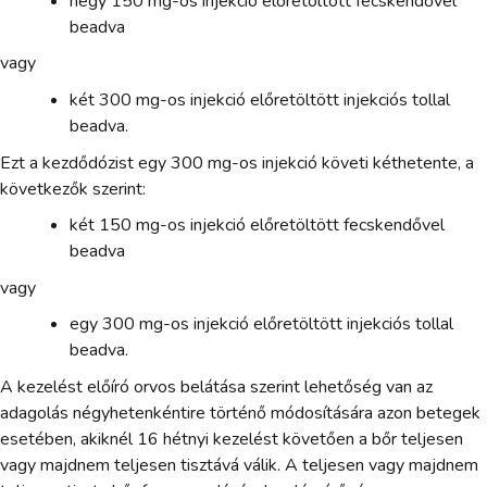
négy 150 mg-os injekció előretöltött fecskendővel
beadva
vagy
két 300 mg-os injekció előretöltött injekciós tollal
beadva.
Ezt a kezdődózist egy 300 mg-os injekció követi kéthetente, a
következők szerint:
két 150 mg-os injekció előretöltött fecskendővel
beadva
vagy
egy 300 mg-os injekció előretöltött injekciós tollal
beadva.
A kezelést előíró orvos belátása szerint lehetőség van az
adagolás négyhetenkéntire történő módosítására azon betegek
esetében, akiknél 16 hétnyi kezelést követően a bőr teljesen
vagy majdnem teljesen tisztává válik. A teljesen vagy majdnem