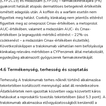
(CYP2C19) és midazolám (CYP3A) – farmakokinetikájára (PK)
gyakorolt hatását atopiás dermatitises betegeknél értékelték
ismételt adagolás után. A koffein és a warfarin esetén nem
figyeltek meg hatást. Csekély, klinikailag nem jelentős eltérést
figyeltek meg az omeprazol Cmax-értékében, a metoprolol
AUC-értékében, valamint a midazolám AUC- és Cmax-
értékében (a legnagyobb mértékű eltérést – 22%-os
csökkenést – a midazolám Cmax-értékében észlelték).
Következésképpen a tralokinumab várhatóan nem befolyásolja
klinikailag releváns mértékben a CYPenzimek által metabolizált,
egyidejűleg alkalmazott gyógyszerek farmakokinetikáját.
4.6 Termékenység, terhesség és szoptatás
Terhesség A tralokinumab terhes nőknél történő alkalmazása
tekintetében korlátozott mennyiségű adat áll rendelkezésre.
Állatkísérletek nem igazoltak közvetlen vagy közvetett káros
hatásokat a reproduktív toxicitás tekintetében (lásd 5.3 pont). A
tralokinumab alkalmazása elővigyázatosságból kerülendő a