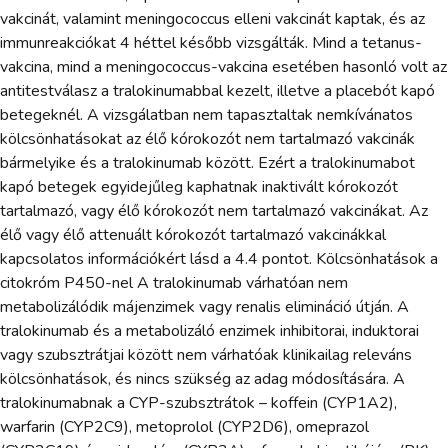
vakcinát, valamint meningococcus elleni vakcinát kaptak, és az
immunreakciókat 4 héttel később vizsgálták. Mind a tetanus-
vakcina, mind a meningococcus-vakcina esetében hasonló volt az
antitestválasz a tralokinumabbal kezelt, illetve a placebót kapó
betegeknél. A vizsgálatban nem tapasztaltak nemkívánatos
kölcsönhatásokat az élő kórokozót nem tartalmazó vakcinák
bármelyike és a tralokinumab között. Ezért a tralokinumabot
kapó betegek egyidejűleg kaphatnak inaktivált kórokozót
tartalmazó, vagy élő kórokozót nem tartalmazó vakcinákat. Az
élő vagy élő attenuált kórokozót tartalmazó vakcinákkal
kapcsolatos információkért lásd a 4.4 pontot. Kölcsönhatások a
citokróm P450-nel A tralokinumab várhatóan nem
metabolizálódik májenzimek vagy renalis elimináció útján. A
tralokinumab és a metabolizáló enzimek inhibitorai, induktorai
vagy szubsztrátjai között nem várhatóak klinikailag releváns
kölcsönhatások, és nincs szükség az adag módosítására. A
tralokinumabnak a CYP-szubsztrátok – koffein (CYP1A2),
warfarin (CYP2C9), metoprolol (CYP2D6), omeprazol