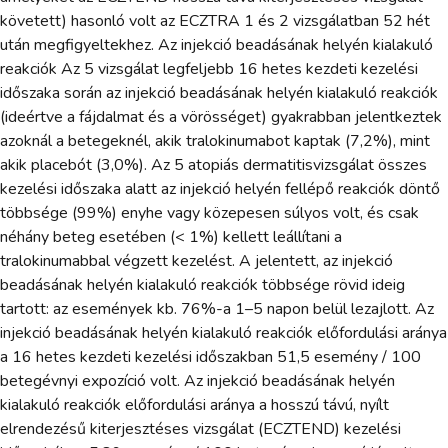
követett) hasonló volt az ECZTRA 1 és 2 vizsgálatban 52 hét
után megfigyeltekhez. Az injekció beadásának helyén kialakuló
reakciók Az 5 vizsgálat legfeljebb 16 hetes kezdeti kezelési
időszaka során az injekció beadásának helyén kialakuló reakciók
(ideértve a fájdalmat és a vörösséget) gyakrabban jelentkeztek
azoknál a betegeknél, akik tralokinumabot kaptak (7,2%), mint
akik placebót (3,0%). Az 5 atopiás dermatitisvizsgálat összes
kezelési időszaka alatt az injekció helyén fellépő reakciók döntő
többsége (99%) enyhe vagy közepesen súlyos volt, és csak
néhány beteg esetében (< 1%) kellett leállítani a
tralokinumabbal végzett kezelést. A jelentett, az injekció
beadásának helyén kialakuló reakciók többsége rövid ideig
tartott: az események kb. 76%-a 1–5 napon belül lezajlott. Az
injekció beadásának helyén kialakuló reakciók előfordulási aránya
a 16 hetes kezdeti kezelési időszakban 51,5 esemény / 100
betegévnyi expozíció volt. Az injekció beadásának helyén
kialakuló reakciók előfordulási aránya a hosszú távú, nyílt
elrendezésű kiterjesztéses vizsgálat (ECZTEND) kezelési