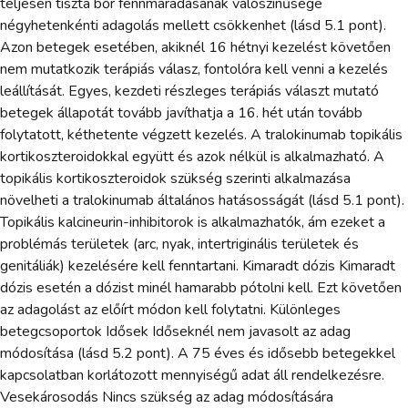
teljesen tiszta bőr fennmaradásának valószínűsége
négyhetenkénti adagolás mellett csökkenhet (lásd 5.1 pont).
Azon betegek esetében, akiknél 16 hétnyi kezelést követően
nem mutatkozik terápiás válasz, fontolóra kell venni a kezelés
leállítását. Egyes, kezdeti részleges terápiás választ mutató
betegek állapotát tovább javíthatja a 16. hét után tovább
folytatott, kéthetente végzett kezelés. A tralokinumab topikális
kortikoszteroidokkal együtt és azok nélkül is alkalmazható. A
topikális kortikoszteroidok szükség szerinti alkalmazása
növelheti a tralokinumab általános hatásosságát (lásd 5.1 pont).
Topikális kalcineurin-inhibitorok is alkalmazhatók, ám ezeket a
problémás területek (arc, nyak, intertriginális területek és
genitáliák) kezelésére kell fenntartani. Kimaradt dózis Kimaradt
dózis esetén a dózist minél hamarabb pótolni kell. Ezt követően
az adagolást az előírt módon kell folytatni. Különleges
betegcsoportok Idősek Időseknél nem javasolt az adag
módosítása (lásd 5.2 pont). A 75 éves és idősebb betegekkel
kapcsolatban korlátozott mennyiségű adat áll rendelkezésre.
Vesekárosodás Nincs szükség az adag módosítására