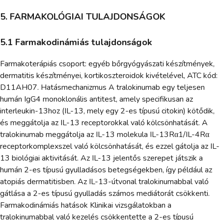
5. FARMAKOLÓGIAI TULAJDONSÁGOK
5.1 Farmakodinámiás tulajdonságok
Farmakoterápiás csoport: egyéb bőrgyógyászati készítmények,
dermatitis készítményei, kortikoszteroidok kivételével, ATC kód:
D11AH07. Hatásmechanizmus A tralokinumab egy teljesen
humán IgG4 monoklonális antitest, amely specifikusan az
interleukin-13hoz (IL-13, mely egy 2-es típusú citokin) kötődik,
és meggátolja az IL-13 receptorokkal való kölcsönhatását. A
tralokinumab meggátolja az IL-13 molekula IL-13Rα1/IL-4Rα
receptorkomplexszel való kölcsönhatását, és ezzel gátolja az IL-
13 biológiai aktivitását. Az IL-13 jelentős szerepet játszik a
humán 2-es típusú gyulladásos betegségekben, így például az
atopiás dermatitisben. Az IL-13-útvonal tralokinumabbal való
gátlása a 2-es típusú gyulladás számos mediátorát csökkenti.
Farmakodinámiás hatások Klinikai vizsgálatokban a
tralokinumabbal való kezelés csökkentette a 2-es típusú