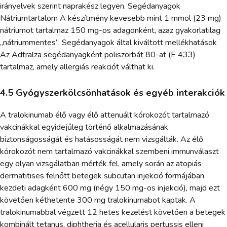
irányelvek szerint naprakész legyen. Segédanyagok
Nátriumtartalom A készítmény kevesebb mint 1 mmol (23 mg)
nátriumot tartalmaz 150 mg-os adagonként, azaz gyakorlatilag
„nátriummentes”. Segédanyagok által kiváltott mellékhatások
Az Adtralza segédanyagként poliszorbát 80-at (E 433)
tartalmaz, amely allergiás reakciót válthat ki.
4.5 Gyógyszerkölcsönhatások és egyéb interakciók
A tralokinumab élő vagy élő attenuált kórokozót tartalmazó
vakcinákkal egyidejűleg történő alkalmazásának
biztonságosságát és hatásosságát nem vizsgálták. Az élő
kórokozót nem tartalmazó vakcinákkal szembeni immunválaszt
egy olyan vizsgálatban mérték fel, amely során az atopiás
dermatitises felnőtt betegek subcutan injekció formájában
kezdeti adagként 600 mg (négy 150 mg-os injekció), majd ezt
követően kéthetente 300 mg tralokinumabot kaptak. A
tralokinumabbal végzett 12 hetes kezelést követően a betegek
kombinált tetanus, diphtheria és acellularis pertussis elleni