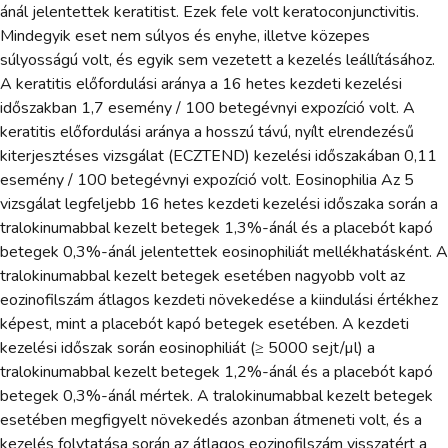
ánál jelentettek keratitist. Ezek fele volt keratoconjunctivitis.
Mindegyik eset nem súlyos és enyhe, illetve közepes
súlyosságú volt, és egyik sem vezetett a kezelés leállításához.
A keratitis előfordulási aránya a 16 hetes kezdeti kezelési
időszakban 1,7 esemény / 100 betegévnyi expozíció volt. A
keratitis előfordulási aránya a hosszú távú, nyílt elrendezésű
kiterjesztéses vizsgálat (ECZTEND) kezelési időszakában 0,11
esemény / 100 betegévnyi expozíció volt. Eosinophilia Az 5
vizsgálat legfeljebb 16 hetes kezdeti kezelési időszaka során a
tralokinumabbal kezelt betegek 1,3%-ánál és a placebót kapó
betegek 0,3%-ánál jelentettek eosinophiliát mellékhatásként. A
tralokinumabbal kezelt betegek esetében nagyobb volt az
eozinofilszám átlagos kezdeti növekedése a kiindulási értékhez
képest, mint a placebót kapó betegek esetében. A kezdeti
kezelési időszak során eosinophiliát (≥ 5000 sejt/µl) a
tralokinumabbal kezelt betegek 1,2%-ánál és a placebót kapó
betegek 0,3%-ánál mértek. A tralokinumabbal kezelt betegek
esetében megfigyelt növekedés azonban átmeneti volt, és a
kezelés folytatása során az átlagos eozinofilszám visszatért a