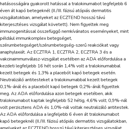
hatásosságára gyakorolt hatással a tralokinumabot legfeljebb 6
éven át kapó betegeknél (II./III. fázisú atópiás dermatitis
vizsgálatokban, amelyeket az ECZTEND hosszú távú
kiterjesztéses vizsgálat követett). Nem figyeltek meg
immunogenitással összefüggő nemkívánatos eseményeket, mint
például immunkomplex betegséget,
szérumbetegséget/szérumbetegség-szerű reakciókat vagy
anaphylaxiát. Az ECZTRA 1, ECZTRA 2, ECZTRA 3 és a
vakcinaimmunválasz-vizsgálat esetében az ADA előfordulása a
kezdeti legfeljebb 16 hét során 1,4% volt a tralokinumabbal
kezelt betegek és 1,3% a placebót kapó betegek esetén.
Neutralizáló antitesteket a tralokinumabbal kezelt betegek
0,1%-ánál és a placebót kapó betegek 0,2%-ánál figyeltek
meg. Az ADA előfordulása azon betegek esetében, akik
tralokinumabot kaptak legfeljebb 52 hétig, 4,6% volt; 0,9%-nál
volt perzisztens ADA és 1,0%-nál voltak neutralizáló antitestek.
Az ADA előfordulása a legfeljebb 6 éven át tralokinumabot
kapó betegeknél (II./III. fázisú atópiás dermatitis vizsgálatokban,
amelyeket az ECZTEND hosszú távú kiterjesztéses vizsgálat