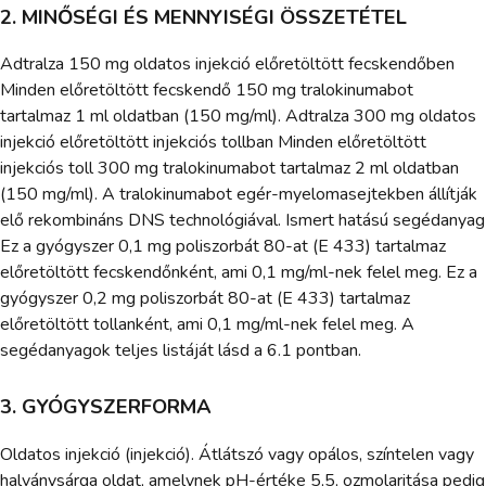
2. MINŐSÉGI ÉS MENNYISÉGI ÖSSZETÉTEL
Adtralza 150 mg oldatos injekció előretöltött fecskendőben
Minden előretöltött fecskendő 150 mg tralokinumabot
tartalmaz 1 ml oldatban (150 mg/ml). Adtralza 300 mg oldatos
injekció előretöltött injekciós tollban Minden előretöltött
injekciós toll 300 mg tralokinumabot tartalmaz 2 ml oldatban
(150 mg/ml). A tralokinumabot egér-myelomasejtekben állítják
elő rekombináns DNS technológiával. Ismert hatású segédanyag
Ez a gyógyszer 0,1 mg poliszorbát 80-at (E 433) tartalmaz
előretöltött fecskendőnként, ami 0,1 mg/ml-nek felel meg. Ez a
gyógyszer 0,2 mg poliszorbát 80-at (E 433) tartalmaz
előretöltött tollanként, ami 0,1 mg/ml-nek felel meg. A
segédanyagok teljes listáját lásd a 6.1 pontban.
3. GYÓGYSZERFORMA
Oldatos injekció (injekció). Átlátszó vagy opálos, színtelen vagy
halványsárga oldat, amelynek pH-értéke 5,5, ozmolaritása pedig