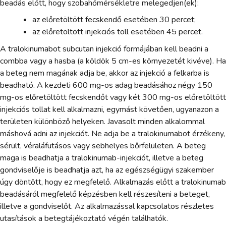
beadás előtt, hogy szobahőmérsékletre melegedjen(ek):
az előretöltött fecskendő esetében 30 percet;
az előretöltött injekciós toll esetében 45 percet.
A tralokinumabot subcutan injekció formájában kell beadni a
combba vagy a hasba (a köldök 5 cm-es környezetét kivéve). Ha
a beteg nem magának adja be, akkor az injekció a felkarba is
beadható. A kezdeti 600 mg-os adag beadásához négy 150
mg-os előretöltött fecskendőt vagy két 300 mg-os előretöltött
injekciós tollat kell alkalmazni, egymást követően, ugyanazon a
területen különböző helyeken. Javasolt minden alkalommal
máshová adni az injekciót. Ne adja be a tralokinumabot érzékeny,
sérült, véraláfutásos vagy sebhelyes bőrfelületen. A beteg
maga is beadhatja a tralokinumab-injekciót, illetve a beteg
gondviselője is beadhatja azt, ha az egészségügyi szakember
úgy döntött, hogy ez megfelelő. Alkalmazás előtt a tralokinumab
beadásáról megfelelő képzésben kell részesíteni a beteget,
illetve a gondviselőt. Az alkalmazással kapcsolatos részletes
utasítások a betegtájékoztató végén találhatók.