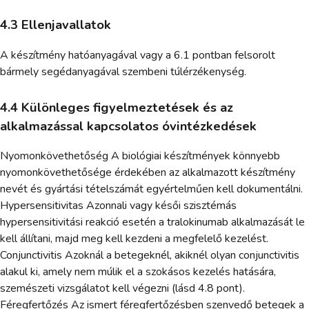
4.3 Ellenjavallatok
A készítmény hatóanyagával vagy a 6.1 pontban felsorolt
bármely segédanyagával szembeni túlérzékenység.
4.4 Különleges figyelmeztetések és az
alkalmazással kapcsolatos óvintézkedések
Nyomonkövethetőség A biológiai készítmények könnyebb
nyomonkövethetősége érdekében az alkalmazott készítmény
nevét és gyártási tételszámát egyértelműen kell dokumentálni.
Hypersensitivitas Azonnali vagy késői szisztémás
hypersensitivitási reakció esetén a tralokinumab alkalmazását le
kell állítani, majd meg kell kezdeni a megfelelő kezelést.
Conjunctivitis Azoknál a betegeknél, akiknél olyan conjunctivitis
alakul ki, amely nem múlik el a szokásos kezelés hatására,
szemészeti vizsgálatot kell végezni (lásd 4.8 pont).
Féregfertőzés Az ismert féregfertőzésben szenvedő betegek a