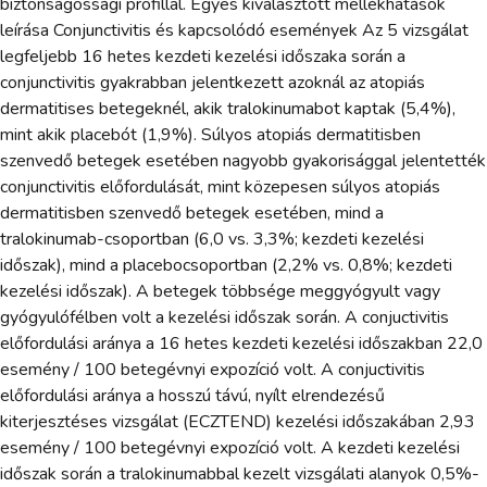
biztonságossági profillal. Egyes kiválasztott mellékhatások
leírása Conjunctivitis és kapcsolódó események Az 5 vizsgálat
legfeljebb 16 hetes kezdeti kezelési időszaka során a
conjunctivitis gyakrabban jelentkezett azoknál az atopiás
dermatitises betegeknél, akik tralokinumabot kaptak (5,4%),
mint akik placebót (1,9%). Súlyos atopiás dermatitisben
szenvedő betegek esetében nagyobb gyakorisággal jelentették
conjunctivitis előfordulását, mint közepesen súlyos atopiás
dermatitisben szenvedő betegek esetében, mind a
tralokinumab-csoportban (6,0 vs. 3,3%; kezdeti kezelési
időszak), mind a placebocsoportban (2,2% vs. 0,8%; kezdeti
kezelési időszak). A betegek többsége meggyógyult vagy
gyógyulófélben volt a kezelési időszak során. A conjuctivitis
előfordulási aránya a 16 hetes kezdeti kezelési időszakban 22,0
esemény / 100 betegévnyi expozíció volt. A conjuctivitis
előfordulási aránya a hosszú távú, nyílt elrendezésű
kiterjesztéses vizsgálat (ECZTEND) kezelési időszakában 2,93
esemény / 100 betegévnyi expozíció volt. A kezdeti kezelési
időszak során a tralokinumabbal kezelt vizsgálati alanyok 0,5%-