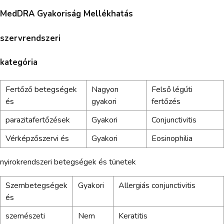
MedDRA Gyakoriság Mellékhatás
szervrendszeri
kategória
Fertőző betegségek
Nagyon
Felső légúti
és
gyakori
fertőzés
parazitafertőzések
Gyakori
Conjunctivitis
Vérképzőszervi és
Gyakori
Eosinophilia
nyirokrendszeri betegségek és tünetek
Szembetegségek
Gyakori
Allergiás conjunctivitis
és
szemészeti
Nem
Keratitis