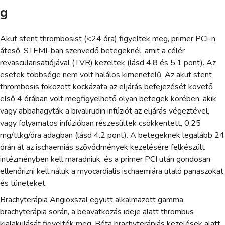
g
Akut stent thrombosist (<24 óra) figyeltek meg, primer PCI-n
áteső, STEMI-ban szenvedő betegeknél, amit a célér
revascularisatiójával (TVR) kezeltek (lásd 4.8 és 5.1 pont). Az
esetek többsége nem volt halálos kimenetelű. Az akut stent
thrombosis fokozott kockázata az eljárás befejezését követő
első 4 órában volt megfigyelhető olyan betegek körében, akik
vagy abbahagyták a bivalirudin infúziót az eljárás végeztével,
vagy folyamatos infúzióban részesültek csökkentett, 0,25
mg/ttkg/óra adagban (lásd 4.2 pont). A betegeknek legalább 24
órán át az ischaemiás szövődmények kezelésére felkészült
intézményben kell maradniuk, és a primer PCI után gondosan
ellenőrizni kell náluk a myocardialis ischaemiára utaló panaszokat
és tüneteket.
Brachyterápia Angioxszal együtt alkalmazott gamma
brachyterápia során, a beavatkozás ideje alatt thrombus
kialakulását figyelték meg. Béta brachyterápiás kezelések alatt