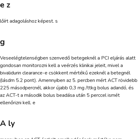
e z
lőírt adagoláshoz képest. s
g
Veseelégtelenségben szenvedő betegeknél a PCI eljárás alatt
gondosan monitorozni kell a veérzés klinikai jeleit, mivel a
bivalidurin clearance-e csökkent mértékű ezeknél a betegnél
(lásdm 5.2 pont). Amennyiben az 5. percben mért ACT rövidebb
225 másodpercnél, akkor újabb 0,3 mg /ttkg bolus adandó, és
az ACT-t a második bolus beadása után 5 perccel ismét
ellenőrizni kell. e
A ly