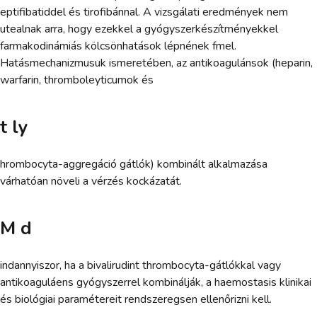
eptifibatiddel és tirofibánnal. A vizsgálati eredmények nem
utealnak arra, hogy ezekkel a gyógyszerkészítményekkel
farmakodinámiás kölcsönhatások lépnének fmel.
Hatásmechanizmusuk ismeretében, az antikoagulánsok (heparin,
warfarin, thromboleyticumok és
t ly
hrombocyta-aggregáció gátlók) kombinált alkalmazása
várhatóan növeli a vérzés kockázatát.
M d
indannyiszor, ha a bivalirudint thrombocyta-gátlókkal vagy
antikoaguláens gyógyszerrel kombinálják, a haemostasis klinikai
és biológiai paramétereit rendszeregsen ellenőrizni kell.