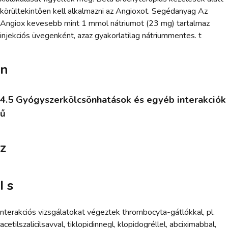
körültekintően kell alkalmazni az Angioxot. Segédanyag Az
Angiox kevesebb mint 1 mmol nátriumot (23 mg) tartalmaz
injekciós üvegenként, azaz gyakorlatilag nátriummentes. t
n
4.5 Gyógyszerkölcsönhatások és egyéb interakciók
ű
z
I s
nterakciós vizsgálatokat végeztek thrombocyta-gátlókkal, pl.
acetilszalicilsavval, tiklopidinnegl, klopidogréllel, abciximabbal,