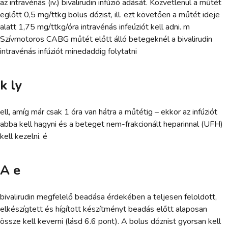
az intravénás (iv.) bivalirudin infúzió adását. Közvetlenül a műtét
eglőtt 0,5 mg/ttkg bolus dózist, ill. ezt követően a műtét ideje
alatt 1,75 mg/ttkg/óra intravénás infeúziót kell adni. m
Szívmotoros CABG műtét előtt álló betegeknél a bivalirudin
intravénás infúziót minedaddig folytatni
k ly
ell, amíg már csak 1 óra van hátra a műtétig – ekkor az infúziót
abba kell hagyni és a beteget nem-frakcionált heparinnal (UFH)
kell kezelni. é
A e
bivalirudin megfelelő beadása érdekében a teljesen feloldott,
elkészígtett és hígított készítményt beadás előtt alaposan
össze kell keverni (lásd 6.6 pont). A bolus dóznist gyorsan kell