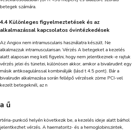
betegek számára.
4.4 Különleges figyelmeztetések és az
alkalmazással kapcsolatos óvintézkedések
Az Angiox nem intramuscularis használatra készült. Ne
alkalmazzuk intramuscularisan. Vérzés A betegeket a kezelés
alatt alaposan meg kell figyelni, hogy nem jelentkeznek-e rajtuk
vérzés jelei és tünetei, különösen akkor, amikor a bivalirudint egy
másik antikoagulánssal kombinálják (lásd t 4.5 pont). Bár a
bivalirudin alkalmazása során fellépő vérzések zöme PCI-vel
kezelt betegeknél, az n
a ű
rtéria-punkció helyén következik be, a kezelés ideje alatt bárhol
jelentkezhet vérzés. A haematoritz- és a hemoglobinszintek,