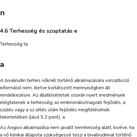
n
4.6 Terhesség és szoptatás e
Terhesség ta
a
A bivalirudin terhes nőknél történő alkalmazására vonzatkozó
információ nem, illetve korlátozott mennyiségben áll
rendelkezésre. Az állatkísérletek osorán nyert eredmények
elégtelenek a terhesség, az embrionális/magzati fejlődés, a
szülés vagy a sz ühlés utáni fejlődés megítélésének
tekintetében (lásd 5.3 pont). a
Az Angiox alkalmazása nem javallt termhesség alatt, kivéve, ha
a nő klinikai állapota szükségessé teszi a bivalirudinnal történő