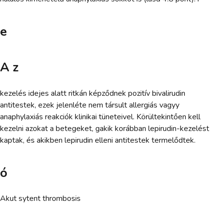
e
A z
kezelés idejes alatt ritkán képződnek pozitív bivalirudin
antitestek, ezek jelenléte nem társult allergiás vagyy
anaphylaxiás reakciók klinikai tüneteivel. Körültekintően kell
kezelni azokat a betegeket, gakik korábban lepirudin-kezelést
kaptak, és akikben lepirudin elleni antitestek termelődtek.
ó
Akut sytent thrombosis