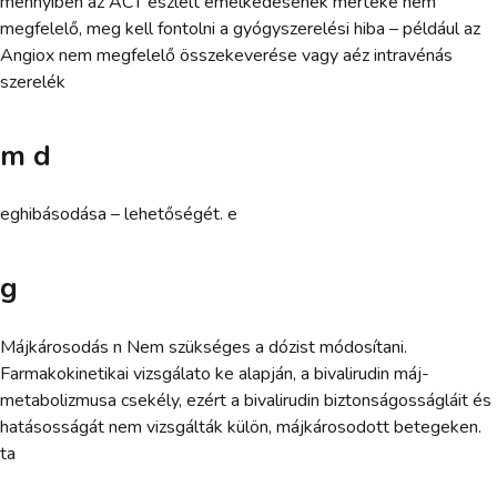
mennyiben az ACT észlelt emelkedésének mértéke nem
megfelelő, meg kell fontolni a gyógyszerelési hiba – például az
Angiox nem megfelelő összekeverése vagy aéz intravénás
szerelék
m d
eghibásodása – lehetőségét. e
g
Májkárosodás n Nem szükséges a dózist módosítani.
Farmakokinetikai vizsgálato ke alapján, a bivalirudin máj-
metabolizmusa csekély, ezért a bivalirudin biztonságosságláit és
hatásosságát nem vizsgálták külön, májkárosodott betegeken.
ta