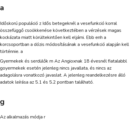
a
Időskorú populáció z Idős betegeknél a vesefunkció korral
összefüggő csoökkenése következtében a vérzések magas
kockázata miatt körültekintően kell eljárni. Ebb enh a
korcsoportban a dózis módosításának a vesefunkció alapján kell
történnie. a
Gyermekek és serdülők m Az Angioxnak 18 évesnél fiatalabbl
goyermekek esetén jelenleg nincs javallata, és nincs az
adagolásra vonatkozó javaslat. A jelenleg reandelkezésre álló
adatok leírása az 5.1 és 5.2 pontban található.
g
Az alkalmazás módja r