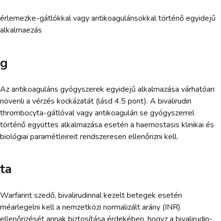
érlemezke-gátlókkal vagy antikoagulánsokkal történő egyidejű
alkalmaezás
g
Az antikoaguláns gyógyszerek egyidejű alkalmazása várhatóan
növenli a vérzés kockázatát (lásd 4.5 pont). A bivalirudin
thrombocyta-gátlóval vagy antikoagulán se gyógyszerrel
történő együttes alkalmazása esetén a haemostasis klinikai és
biológiai paramétleireit rendszeresen ellenőrizni kell.
ta
Warfarint szedő, bivalirudinnal kezelt betegek esetén
méarlegelni kell a nemzetközi normalizált arány (INR)
ellenőrizését annak biztosítása érdekében, hogyz a bivalirudin-