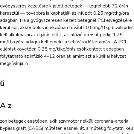
gyógyszeres kezelésre kijelölt betegek — legfeljebb 72 órán
keresztül — továbbra is kaphatják az infúziót 0,25 mg/ttkg/óra
adagban. Ha a gyógyszeresen kezelt betegnél PCI elvégzésére
kerül sor, akkor bolus injekcióban további 0,5 mg/ttkg bivalirudint
kell alkalmazni az eljárás előtt, az infúzió dózisát pedig 1,75
mg/ttkg/óra adagra kell emelni az eljárás időtartamára. A PCI
eljárást követően 0,25 mg/ttkg/órás csökkentett t adagban
folytatható az infúzió 4-12 órán át, amint azt a klinikai helyzet
megkívánja. n
ű
A z
zon betegek esetében, akik szívmotor nélküli coronaria-arteria
bypass graft (CABG) műtéten essnek át, a műtétig folytatni kell