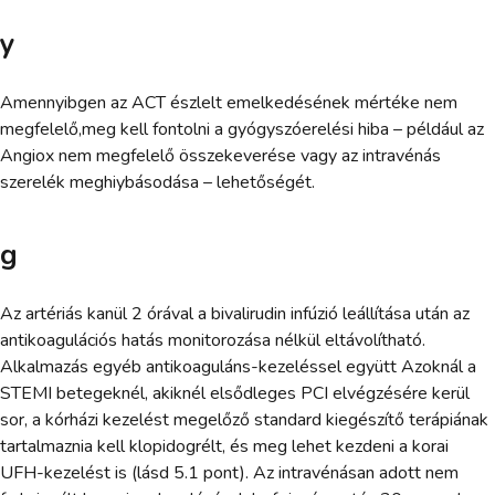
y
Amennyibgen az ACT észlelt emelkedésének mértéke nem
megfelelő,meg kell fontolni a gyógyszóerelési hiba – például az
Angiox nem megfelelő összekeverése vagy az intravénás
szerelék meghiybásodása – lehetőségét.
g
Az artériás kanül 2 órával a bivalirudin infúzió leállítása után az
antikoagulációs hatás monitorozása nélkül eltávolítható.
Alkalmazás egyéb antikoaguláns-kezeléssel együtt Azoknál a
STEMI betegeknél, akiknél elsődleges PCI elvégzésére kerül
sor, a kórházi kezelést megelőző standard kiegészítő terápiának
tartalmaznia kell klopidogrélt, és meg lehet kezdeni a korai
UFH-kezelést is (lásd 5.1 pont). Az intravénásan adott nem