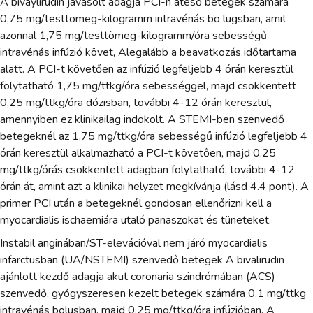
A bivaylirudin javasolt adagja PCI-n áteső betegek számára
0,75 mg/testtömeg-kilogramm intravénás bo lugsban, amit
azonnal 1,75 mg/testtömeg-kilogramm/óra sebességű
intravénás infúzió követ, Alegalább a beavatkozás időtartama
alatt. A PCI-t követően az infúzió legfeljebb 4 órán keresztül
folytatható 1,75 mg/ttkg/óra sebességgel, majd csökkentett
0,25 mg/ttkg/óra dózisban, további 4-12 órán keresztül,
amennyiben ez klinikailag indokolt. A STEMI-ben szenvedő
betegeknél az 1,75 mg/ttkg/óra sebességű infúzió legfeljebb 4
órán keresztül alkalmazható a PCI-t követően, majd 0,25
mg/ttkg/órás csökkentett adagban folytatható, további 4-12
órán át, amint azt a klinikai helyzet megkívánja (lásd 4.4 pont). A
primer PCI után a betegeknél gondosan ellenőrizni kell a
myocardialis ischaemiára utaló panaszokat és tüneteket.
Instabil anginában/ST-elevációval nem járó myocardialis
infarctusban (UA/NSTEMI) szenvedő betegek A bivalirudin
ajánlott kezdő adagja akut coronaria szindrómában (ACS)
szenvedő, gyógyszeresen kezelt betegek számára 0,1 mg/ttkg
intravénás bolusban, majd 0,25 mg/ttkg/óra infúzióban. A