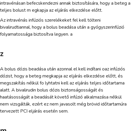
intravénásan befecskendezni annak biztosítására, hogy a beteg a
teljes bolust m egkapja az eljárás elkezdése előtt.
Az intravénás infúziós szerelékeket fel kell tölteni
bivalirudtiannal, hogy a bolus beadása után a gyógyszerinfúzió
folyamatossága biztosítva legyen. a
z
A bolus dózis beadása után azonnal el kell indítani oaz infúziós
dózist, hogy a beteg megkapja az eljárás elkezdése előtt, és
megszakítás nélkül fo lyhtatni kell az eljárás teljes időtartama
alatt. A bivalirudin bolus dózis biztonságosságát és
haatásosságát a beadását követő infúzió alkalmazása nélkül
nem vizsgálták, ezért ez nem javasolt még brövid időtartamúra
tervezett PCI eljárás esetén sem.
m