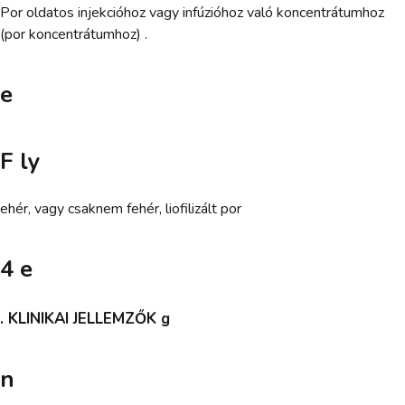
Por oldatos injekcióhoz vagy infúzióhoz való koncentrátumhoz
(por koncentrátumhoz) .
e
F ly
ehér, vagy csaknem fehér, liofilizált por
4 e
. KLINIKAI JELLEMZŐK g
n