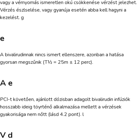
vagy a vérnyomás ismeretlen okú csökkenése vérzést jelezhet.
Vérzés észlselése, vagy gyanúja esetén abba kell hagyni a
kezelést. g
e
A bivalirudinnak nincs ismert ellenszere, azonban a hatása
gyorsan megszűnik (T½ = 25m ± 12 perc).
A e
PCI-t követően, ajánlott dózisban adagolt bivalirudin infúziók
hosszabb ideig töyrténő alkalmazása mellett a vérzések
gyakorisága nem nőtt (lásd 4.2 pont). l
V d