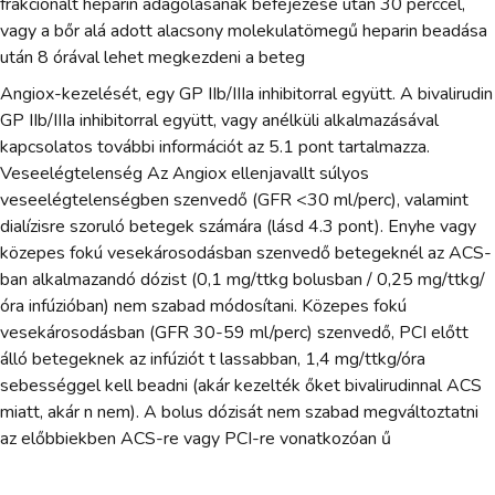
frakcionált heparin adagolásának befejezése után 30 perccel,
vagy a bőr alá adott alacsony molekulatömegű heparin beadása
után 8 órával lehet megkezdeni a beteg
Angiox-kezelését, egy GP IIb/IIIa inhibitorral együtt. A bivalirudin
GP IIb/IIIa inhibitorral együtt, vagy anélküli alkalmazásával
kapcsolatos további információt az 5.1 pont tartalmazza.
Veseelégtelenség Az Angiox ellenjavallt súlyos
veseelégtelenségben szenvedő (GFR <30 ml/perc), valamint
dialízisre szoruló betegek számára (lásd 4.3 pont). Enyhe vagy
közepes fokú vesekárosodásban szenvedő betegeknél az ACS-
ban alkalmazandó dózist (0,1 mg/ttkg bolusban / 0,25 mg/ttkg/
óra infúzióban) nem szabad módosítani. Közepes fokú
vesekárosodásban (GFR 30-59 ml/perc) szenvedő, PCI előtt
álló betegeknek az infúziót t lassabban, 1,4 mg/ttkg/óra
sebességgel kell beadni (akár kezelték őket bivalirudinnal ACS
miatt, akár n nem). A bolus dózisát nem szabad megváltoztatni
az előbbiekben ACS-re vagy PCI-re vonatkozóan ű