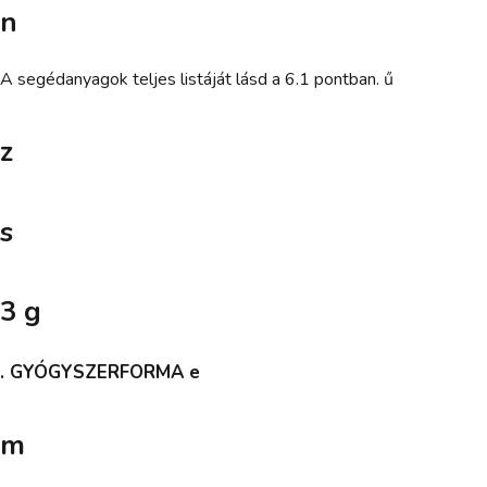
n
A segédanyagok teljes listáját lásd a 6.1 pontban. ű
z
s
3 g
. GYÓGYSZERFORMA e
m