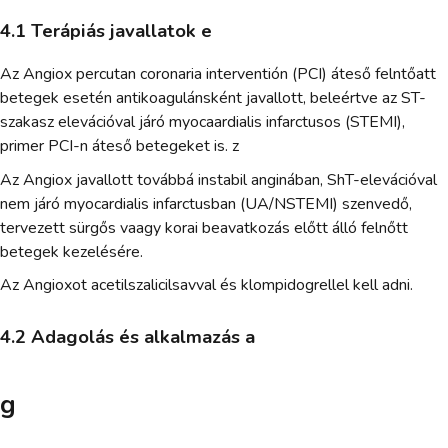
4.1 Terápiás javallatok e
Az Angiox percutan coronaria interventión (PCI) áteső felntőatt
betegek esetén antikoagulánsként javallott, beleértve az ST-
szakasz elevációval járó myocaardialis infarctusos (STEMI),
primer PCI-n áteső betegeket is. z
Az Angiox javallott továbbá instabil anginában, ShT-elevációval
nem járó myocardialis infarctusban (UA/NSTEMI) szenvedő,
tervezett sürgős vaagy korai beavatkozás előtt álló felnőtt
betegek kezelésére.
Az Angioxot acetilszalicilsavval és klompidogrellel kell adni.
4.2 Adagolás és alkalmazás a
g