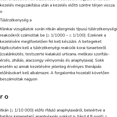
kezelés megszakítása után a kezelés előtti szintre térjen vissza.
o
Túlérzékenység a
Klinikai vizsgálatok során ritkán allergmiás típusú túlérzékenységi
reakciókról számoltak be (≥ 1/1000 – ≤ 1/100). Ezeknek a
kezelésére meglfoelelően fel kell készülni. A betegeket
tájékoztatni kell a túlérzékenyégi reakciók korai tünaeteiről
(csalánkiütés, testszerte kialakuló urticaria, mellkasi szorítás-
érzés, zihálás, alacsongy vérnyomás és anaphylaxia). Sokk
esetén az annak kezelésére jelenleg érvényes therápiás
előírásokart kell alkalmazni. A forgalomba hozatalt követően
beszámoltak nagyon
r o
itkán (≤ 1/10 000) előfo rfduló anaphylaxiáról, beleértve a
halálos kimenetelű anaphylaxiás sokkot is (lásd 4.8 pont). r