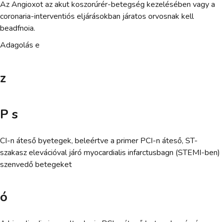
Az Angioxot az akut koszorúrér-betegség kezelésében vagy a
coronaria-interventiós eljárásokban járatos orvosnak kell
beadfnoia.
Adagolás e
z
P s
CI-n áteső byetegek, beleértve a primer PCI-n áteső, ST-
szakasz elevációval járó myocardialis infarctusbagn (STEMI-ben)
szenvedő betegeket
ó