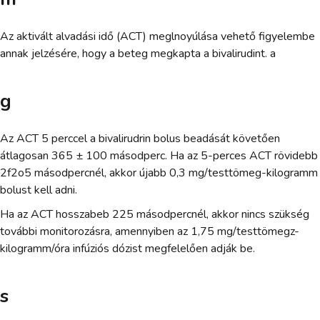
Az aktivált alvadási idő (ACT) meglnoyúlása vehető figyelembe
annak jelzésére, hogy a beteg megkapta a bivalirudint. a
g
Az ACT 5 perccel a bivalirudrin bolus beadását követően
átlagosan 365 ± 100 másodperc. Ha az 5-perces ACT rövidebb
2f2o5 másodpercnél, akkor újabb 0,3 mg/testtömeg-kilogramm
bolust kell adni.
Ha az ACT hosszabeb 225 másodpercnél, akkor nincs szükség
további monitorozásra, amennyiben az 1,75 mg/testtömegz-
kilogramm/óra infúziós dózist megfelelően adják be.
s