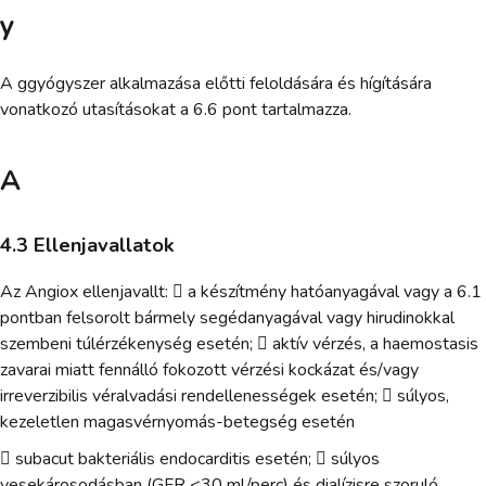
y
A ggyógyszer alkalmazása előtti feloldására és hígítására
vonatkozó utasításokat a 6.6 pont tartalmazza.
A
4.3 Ellenjavallatok
Az Angiox ellenjavallt:  a készítmény hatóanyagával vagy a 6.1
pontban felsorolt bármely segédanyagával vagy hirudinokkal
szembeni túlérzékenység esetén;  aktív vérzés, a haemostasis
zavarai miatt fennálló fokozott vérzési kockázat és/vagy
irreverzibilis véralvadási rendellenességek esetén;  súlyos,
kezeletlen magasvérnyomás-betegség esetén
 subacut bakteriális endocarditis esetén;  súlyos
vesekárosodásban (GFR <30 ml/perc) és dialízisre szoruló