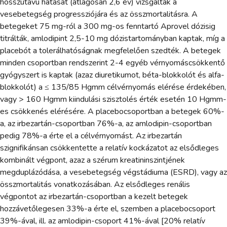
hosszútávú hatását (átlagosan 2,6 év) vizsgálták a
vesebetegség progressziójára és az összmortalitásra. A
betegeket 75 mg-ról a 300 mg-os fenntartó Aprovel dózisig
titrálták, amlodipint 2,5-10 mg dózistartományban kaptak, míg a
placebót a tolerálhatóságnak megfelelően szedték. A betegek
minden csoportban rendszerint 2-4 egyéb vérnyomáscsökkentő
gyógyszert is kaptak (azaz diuretikumot, béta-blokkolót és alfa-
blokkolót) a ≤ 135/85 Hgmm célvérnyomás elérése érdekében,
vagy > 160 Hgmm kiindulási szisztolés érték esetén 10 Hgmm-
es csökkenés elérésére. A placebocsoportban a betegek 60%-
a, az irbezartán-csoportban 76%-a, az amlodipin-csoportban
pedig 78%-a érte el a célvérnyomást. Az irbezartán
szignifikánsan csökkentette a relatív kockázatot az elsődleges
kombinált végpont, azaz a szérum kreatininszintjének
megduplázódása, a vesebetegség végstádiuma (ESRD), vagy az
összmortalitás vonatkozásában. Az elsődleges renális
végpontot az irbezartán-csoportban a kezelt betegek
hozzávetőlegesen 33%-a érte el, szemben a placebocsoport
39%-ával, ill. az amlodipin-csoport 41%-ával [20% relatív