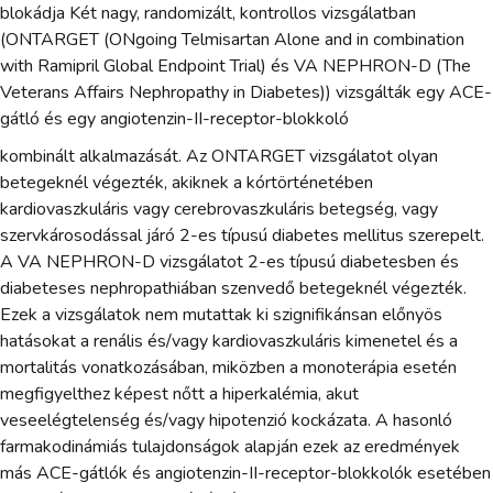
blokádja Két nagy, randomizált, kontrollos vizsgálatban
(ONTARGET (ONgoing Telmisartan Alone and in combination
with Ramipril Global Endpoint Trial) és VA NEPHRON-D (The
Veterans Affairs Nephropathy in Diabetes)) vizsgálták egy ACE-
gátló és egy angiotenzin-II-receptor-blokkoló
kombinált alkalmazását. Az ONTARGET vizsgálatot olyan
betegeknél végezték, akiknek a kórtörténetében
kardiovaszkuláris vagy cerebrovaszkuláris betegség, vagy
szervkárosodással járó 2-es típusú diabetes mellitus szerepelt.
A VA NEPHRON-D vizsgálatot 2-es típusú diabetesben és
diabeteses nephropathiában szenvedő betegeknél végezték.
Ezek a vizsgálatok nem mutattak ki szignifikánsan előnyös
hatásokat a renális és/vagy kardiovaszkuláris kimenetel és a
mortalitás vonatkozásában, miközben a monoterápia esetén
megfigyelthez képest nőtt a hiperkalémia, akut
veseelégtelenség és/vagy hipotenzió kockázata. A hasonló
farmakodinámiás tulajdonságok alapján ezek az eredmények
más ACE-gátlók és angiotenzin-II-receptor-blokkolók esetében