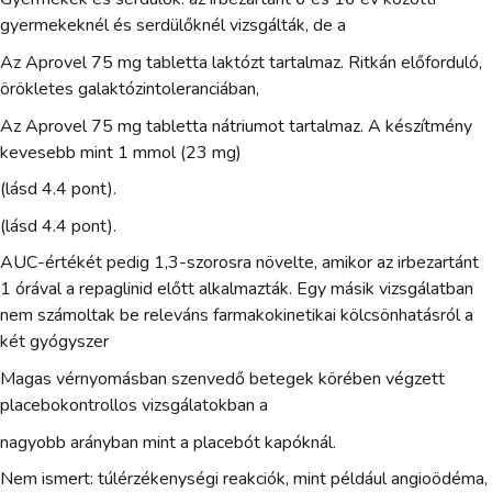
gyermekeknél és serdülőknél vizsgálták, de a
Az Aprovel 75 mg tabletta laktózt tartalmaz. Ritkán előforduló,
örökletes galaktózintoleranciában,
Az Aprovel 75 mg tabletta nátriumot tartalmaz. A készítmény
kevesebb mint 1 mmol (23 mg)
(lásd 4.4 pont).
(lásd 4.4 pont).
AUC-értékét pedig 1,3-szorosra növelte, amikor az irbezartánt
1 órával a repaglinid előtt alkalmazták. Egy másik vizsgálatban
nem számoltak be releváns farmakokinetikai kölcsönhatásról a
két gyógyszer
Magas vérnyomásban szenvedő betegek körében végzett
placebokontrollos vizsgálatokban a
nagyobb arányban mint a placebót kapóknál.
Nem ismert: túlérzékenységi reakciók, mint például angioödéma,