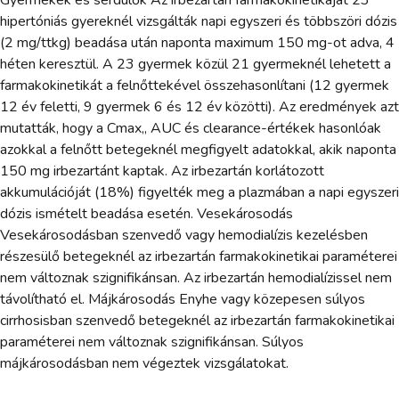
Gyermekek és serdülők Az irbezartán farmakokinetikáját 23
hipertóniás gyereknél vizsgálták napi egyszeri és többszöri dózis
(2 mg/ttkg) beadása után naponta maximum 150 mg-ot adva, 4
héten keresztül. A 23 gyermek közül 21 gyermeknél lehetett a
farmakokinetikát a felnőttekével összehasonlítani (12 gyermek
12 év feletti, 9 gyermek 6 és 12 év közötti). Az eredmények azt
mutatták, hogy a Cmax,, AUC és clearance-értékek hasonlóak
azokkal a felnőtt betegeknél megfigyelt adatokkal, akik naponta
150 mg irbezartánt kaptak. Az irbezartán korlátozott
akkumulációját (18%) figyelték meg a plazmában a napi egyszeri
dózis ismételt beadása esetén. Vesekárosodás
Vesekárosodásban szenvedő vagy hemodialízis kezelésben
részesülő betegeknél az irbezartán farmakokinetikai paraméterei
nem változnak szignifikánsan. Az irbezartán hemodialízissel nem
távolítható el. Májkárosodás Enyhe vagy közepesen súlyos
cirrhosisban szenvedő betegeknél az irbezartán farmakokinetikai
paraméterei nem változnak szignifikánsan. Súlyos
májkárosodásban nem végeztek vizsgálatokat.