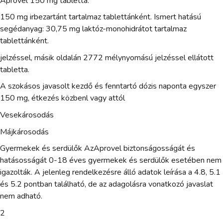
Aprovel 150 mg tabletta.
150 mg irbezartánt tartalmaz tablettánként. Ismert hatású
segédanyag: 30,75 mg laktóz-monohidrátot tartalmaz
tablettánként.
jelzéssel, másik oldalán 2772 mélynyomású jelzéssel ellátott
tabletta.
A szokásos javasolt kezdő és fenntartó dózis naponta egyszer
150 mg, étkezés közbenl vagy attól
Vesekárosodás
Májkárosodás
Gyermekek és serdülők AzAprovel biztonságosságát és
hatásosságát 0-18 éves gyermekek és serdülők esetében nem
igazolták. A jelenleg rendelkezésre álló adatok leírása a 4.8, 5.1
és 5.2 pontban található, de az adagolásra vonatkozó javaslat
nem adható.
2