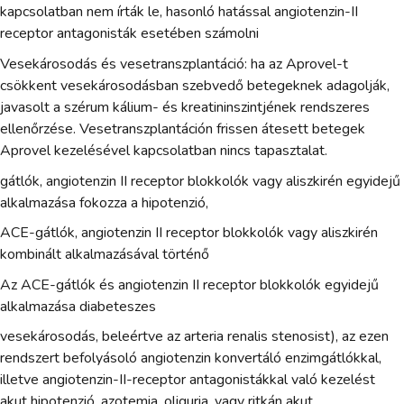
kapcsolatban nem írták le, hasonló hatással angiotenzin-II
receptor antagonisták esetében számolni
Vesekárosodás és vesetranszplantáció: ha az Aprovel-t
csökkent vesekárosodásban szebvedő betegeknek adagolják,
javasolt a szérum kálium- és kreatininszintjének rendszeres
ellenőrzése. Vesetranszplantáción frissen átesett betegek
Aprovel kezelésével kapcsolatban nincs tapasztalat.
gátlók, angiotenzin II receptor blokkolók vagy aliszkirén egyidejű
alkalmazása fokozza a hipotenzió,
ACE-gátlók, angiotenzin II receptor blokkolók vagy aliszkirén
kombinált alkalmazásával történő
Az ACE-gátlók és angiotenzin II receptor blokkolók egyidejű
alkalmazása diabeteszes
vesekárosodás, beleértve az arteria renalis stenosist), az ezen
rendszert befolyásoló angiotenzin konvertáló enzimgátlókkal,
illetve angiotenzin-II-receptor antagonistákkal való kezelést
akut hipotenzió, azotemia, oliguria, vagy ritkán akut