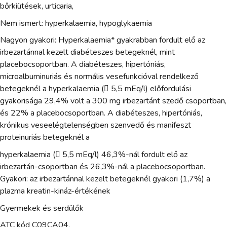
bőrkiütések, urticaria,
Nem ismert: hyperkalaemia, hypoglykaemia
Nagyon gyakori: Hyperkalaemia* gyakrabban fordult elő az
irbezartánnal kezelt diabéteszes betegeknél, mint
placebocsoportban. A diabéteszes, hipertóniás,
microalbuminuriás és normális vesefunkcióval rendelkező
betegeknél a hyperkalaemia ( 5,5 mEq/l) előfordulási
gyakorisága 29,4% volt a 300 mg irbezartánt szedő csoportban,
és 22% a placebocsoportban. A diabéteszes, hipertóniás,
krónikus veseelégtelenségben szenvedő és manifeszt
proteinuriás betegeknél a
hyperkalaemia ( 5,5 mEq/l) 46,3%-nál fordult elő az
irbezartán-csoportban és 26,3%-nál a placebocsoportban.
Gyakori: az irbezartánnal kezelt betegeknél gyakori (1,7%) a
plazma kreatin-kináz-értékének
Gyermekek és serdülők
ATC kód C09CA04.