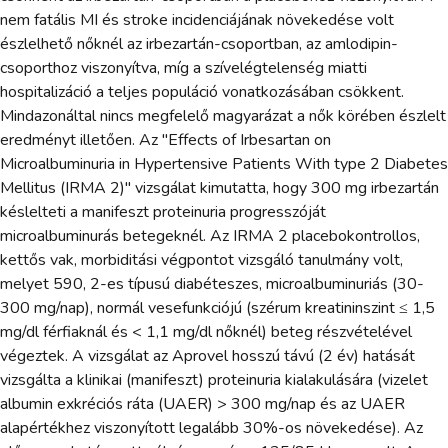
nem fatális MI és stroke incidenciájának növekedése volt
észlelhető nőknél az irbezartán-csoportban, az amlodipin-
csoporthoz viszonyítva, míg a szívelégtelenség miatti
hospitalizáció a teljes populáció vonatkozásában csökkent.
Mindazonáltal nincs megfelelő magyarázat a nők körében észlelt
eredményt illetően. Az "Effects of Irbesartan on
Microalbuminuria in Hypertensive Patients With type 2 Diabetes
Mellitus (IRMA 2)" vizsgálat kimutatta, hogy 300 mg irbezartán
késlelteti a manifeszt proteinuria progresszóját
microalbuminurás betegeknél. Az IRMA 2 placebokontrollos,
kettős vak, morbiditási végpontot vizsgáló tanulmány volt,
melyet 590, 2-es típusú diabéteszes, microalbuminuriás (30-
300 mg/nap), normál vesefunkciójú (szérum kreatininszint ≤ 1,5
mg/dl férfiaknál és < 1,1 mg/dl nőknél) beteg részvételével
végeztek. A vizsgálat az Aprovel hosszú távú (2 év) hatását
vizsgálta a klinikai (manifeszt) proteinuria kialakulására (vizelet
albumin exkréciós ráta (UAER) > 300 mg/nap és az UAER
alapértékhez viszonyított legalább 30%-os növekedése). Az