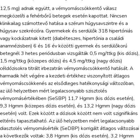
12,5 mg) adnak együtt, a vérnyomáscsökkentő válasz
megközelíti a fehérbőrű betegek esetén kapottat. Nincsen
klinikailag számottevő hatása a szérum húgysavszintre és a
húgysav szekrécióra. Gyermekek és serdülők 318 hipertóniás
vagy kockázatnak kitett (diabéteszes, hipertónia a családi
anamnézisben) 6 és 16 év közötti gyermek és serdülőkorú
betegnél 3 hetes periódusban vizsgálták 0,5 mg/ttkg (kis dózis),
1,5 mg/ttkg (közepes dózis) és 4,5 mg/ttkg (nagy dózis)
céldózisokra titrált irbezatrán vérnyomáscsökkentő hatását. A
harmadik hét végére a kezdeti értékhez viszonyított átlagos
vérnyomáscsökkenés az elsődleges hatékonysági változóban,
az ülő helyzetben mért legalacsonyabb szisztolés
vérnyomásértékében (SeSBP) 11,7 Hgmm (kis dózis esetén),
9,3 Hgmm (közepes dózis esetén), és 13,2 Hgmm (nagy dózis
esetén) volt. Ezek között a dózisok között nem volt szignifikáns
eltérés tapasztalható. Az ülő helyzetben mért legalacsonyabb
diasztolés vérnyomásérték (SeDBP) korrigált átlagos változásai
a következők voltak: 3,8 Hgmm (kis dózis esetén), 3,2 Hgmm