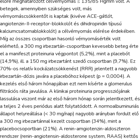
előre meghatározott célvérnyomás ≤ 135/85 Hgmm volt. A
betegek, amennyiben szükséges volt, más
vérnyomáscsökkentőt is kaptak (kivéve ACE-gátlót,
angiotenzin-II-receptor-blokkolót és dihidropiridin típusú
kalciumcsatornablokkolót) a célvérnyomás elérése érdekében.
Míg az összes csoportban hasonló vérnyomásérték volt
elérhető, a 300 mg irbezartán-csoportban kevesebb beteg érte
el a manifeszt proteinuria végpontot (5,2%), mint a placebót
(14,9%), ill. a 150 mg irbezartánt szedő csoportban (9,7%). Ez
70%-os relatív kockázatcsökkenést (RRR) jelentett a nagyobb
irbezartán-dózis javára a placebóhoz képest (p = 0,0004). A
kezelés első három hónapjában ezt nem kísérte a glomerulus
filtrációs ráta javulása. A klinikai proteinuria progressziójának
lassulása viszont már az első három hónap során jelentkezett, és
a teljes 2 éves periódus alatt folytatódott. A normoalbuminuriás
állapot helyreállása (< 30 mg/nap) nagyobb arányban fordult elő
a 300 mg irbezartánnal kezelt csoportban (34%), mint a
placebocsoportban (21%). A renin-amgiotenzin-aldoszteron
rendszer (renin-angiotensin-aldosterone system, RAAS) kettős