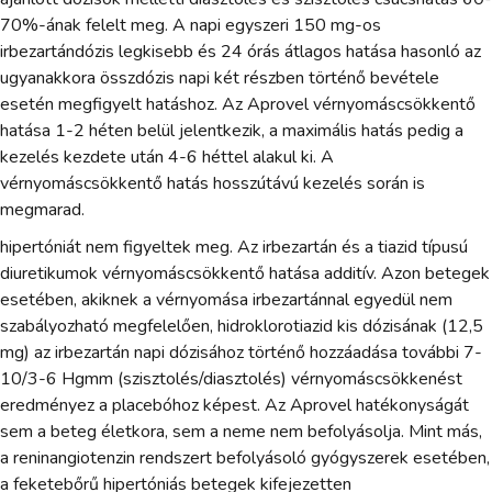
70%-ának felelt meg. A napi egyszeri 150 mg-os
irbezartándózis legkisebb és 24 órás átlagos hatása hasonló az
ugyanakkora összdózis napi két részben történő bevétele
esetén megfigyelt hatáshoz. Az Aprovel vérnyomáscsökkentő
hatása 1-2 héten belül jelentkezik, a maximális hatás pedig a
kezelés kezdete után 4-6 héttel alakul ki. A
vérnyomáscsökkentő hatás hosszútávú kezelés során is
megmarad.
hipertóniát nem figyeltek meg. Az irbezartán és a tiazid típusú
diuretikumok vérnyomáscsökkentő hatása additív. Azon betegek
esetében, akiknek a vérnyomása irbezartánnal egyedül nem
szabályozható megfelelően, hidroklorotiazid kis dózisának (12,5
mg) az irbezartán napi dózisához történő hozzáadása további 7-
10/3-6 Hgmm (szisztolés/diasztolés) vérnyomáscsökkenést
eredményez a placebóhoz képest. Az Aprovel hatékonyságát
sem a beteg életkora, sem a neme nem befolyásolja. Mint más,
a reninangiotenzin rendszert befolyásoló gyógyszerek esetében,
a feketebőrű hipertóniás betegek kifejezetten