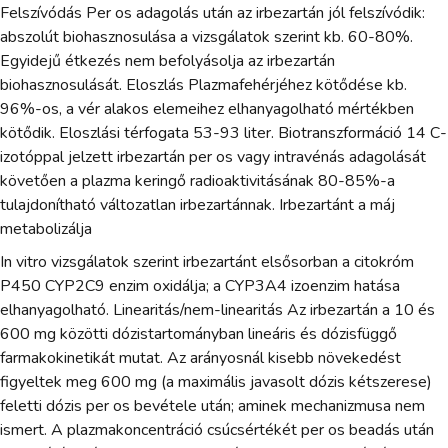
Felszívódás Per os adagolás után az irbezartán jól felszívódik:
abszolút biohasznosulása a vizsgálatok szerint kb. 60-80%.
Egyidejű étkezés nem befolyásolja az irbezartán
biohasznosulását. Eloszlás Plazmafehérjéhez kötődése kb.
96%-os, a vér alakos elemeihez elhanyagolható mértékben
kötődik. Eloszlási térfogata 53-93 liter. Biotranszformáció 14 C-
izotóppal jelzett irbezartán per os vagy intravénás adagolását
követően a plazma keringő radioaktivitásának 80-85%-a
tulajdonítható változatlan irbezartánnak. Irbezartánt a máj
metabolizálja
In vitro vizsgálatok szerint irbezartánt elsősorban a citokróm
P450 CYP2C9 enzim oxidálja; a CYP3A4 izoenzim hatása
elhanyagolható. Linearitás/nem-linearitás Az irbezartán a 10 és
600 mg közötti dózistartományban lineáris és dózisfüggő
farmakokinetikát mutat. Az arányosnál kisebb növekedést
figyeltek meg 600 mg (a maximális javasolt dózis kétszerese)
feletti dózis per os bevétele után; aminek mechanizmusa nem
ismert. A plazmakoncentráció csúcsértékét per os beadás után