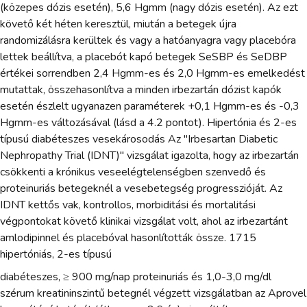
(közepes dózis esetén), 5,6 Hgmm (nagy dózis esetén). Az ezt
követő két héten keresztül, miután a betegek újra
randomizálásra kerültek és vagy a hatóanyagra vagy placebóra
lettek beállítva, a placebót kapó betegek SeSBP és SeDBP
értékei sorrendben 2,4 Hgmm-es és 2,0 Hgmm-es emelkedést
mutattak, összehasonlítva a minden irbezartán dózist kapók
esetén észlelt ugyanazen paraméterek +0,1 Hgmm-es és -0,3
Hgmm-es változásával (lásd a 4.2 pontot). Hipertónia és 2-es
típusú diabéteszes vesekárosodás Az "Irbesartan Diabetic
Nephropathy Trial (IDNT)" vizsgálat igazolta, hogy az irbezartán
csökkenti a krónikus veseelégtelenségben szenvedő és
proteinuriás betegeknél a vesebetegség progresszióját. Az
IDNT kettős vak, kontrollos, morbiditási és mortalitási
végpontokat követő klinikai vizsgálat volt, ahol az irbezartánt
amlodipinnel és placebóval hasonlították össze. 1715
hipertóniás, 2-es típusú
diabéteszes, ≥ 900 mg/nap proteinuriás és 1,0-3,0 mg/dl
szérum kreatininszintű betegnél végzett vizsgálatban az Aprovel