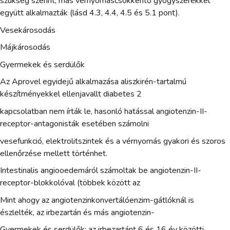
szükség szerint, más vérnyomáscsökkentő gyógyszerekkel
együtt alkalmazták (lásd 4.3, 4.4, 4.5 és 5.1 pont).
Vesekárosodás
Májkárosodás
Gyermekek és serdülők
Az Aprovel egyidejű alkalmazása aliszkirén-tartalmú
készítményekkel ellenjavallt diabetes 2
kapcsolatban nem írták le, hasonló hatással angiotenzin-II-
receptor-antagonisták esetében számolni
vesefunkció, elektrolitszintek és a vérnyomás gyakori és szoros
ellenőrzése mellett történhet.
Intestinalis angiooedemáról számoltak be angiotenzin-II-
receptor-blokkolóval (többek között az
Mint ahogy az angiotenzinkonvertálóenzim-gátlóknál is
észlelték, az irbezartán és más angiotenzin-
Gyermekek és serdülők: az irbezartánt 6 és 16 év közötti