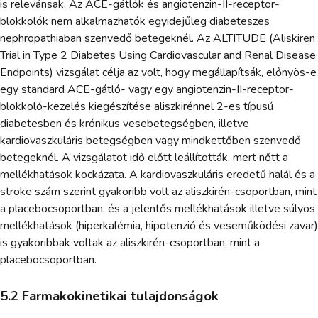
is relevánsak. Az ACE-gátlók és angiotenzin-II-receptor-
blokkolók nem alkalmazhatók egyidejűleg diabeteszes
nephropathiaban szenvedő betegeknél. Az ALTITUDE (Aliskiren
Trial in Type 2 Diabetes Using Cardiovascular and Renal Disease
Endpoints) vizsgálat célja az volt, hogy megállapítsák, előnyös-e
egy standard ACE-gátló- vagy egy angiotenzin-II-receptor-
blokkoló-kezelés kiegészítése aliszkirénnel 2-es típusú
diabetesben és krónikus vesebetegségben, illetve
kardiovaszkuláris betegségben vagy mindkettőben szenvedő
betegeknél. A vizsgálatot idő előtt leállították, mert nőtt a
mellékhatások kockázata. A kardiovaszkuláris eredetű halál és a
stroke szám szerint gyakoribb volt az aliszkirén-csoportban, mint
a placebocsoportban, és a jelentős mellékhatások illetve súlyos
mellékhatások (hiperkalémia, hipotenzió és veseműködési zavar)
is gyakoribbak voltak az aliszkirén-csoportban, mint a
placebocsoportban.
5.2 Farmakokinetikai tulajdonságok