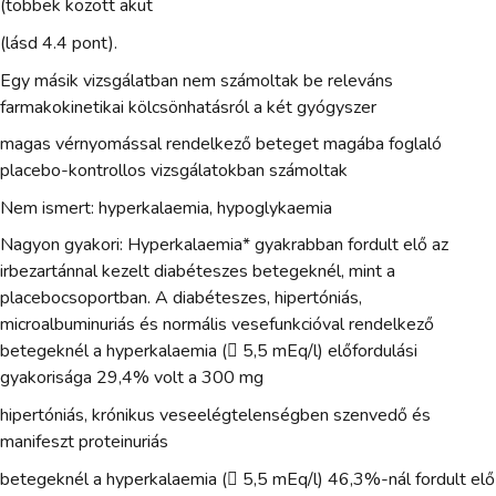
(többek között akut
(lásd 4.4 pont).
Egy másik vizsgálatban nem számoltak be releváns
farmakokinetikai kölcsönhatásról a két gyógyszer
magas vérnyomással rendelkező beteget magába foglaló
placebo-kontrollos vizsgálatokban számoltak
Nem ismert: hyperkalaemia, hypoglykaemia
Nagyon gyakori: Hyperkalaemia* gyakrabban fordult elő az
irbezartánnal kezelt diabéteszes betegeknél, mint a
placebocsoportban. A diabéteszes, hipertóniás,
microalbuminuriás és normális vesefunkcióval rendelkező
betegeknél a hyperkalaemia ( 5,5 mEq/l) előfordulási
gyakorisága 29,4% volt a 300 mg
hipertóniás, krónikus veseelégtelenségben szenvedő és
manifeszt proteinuriás
betegeknél a hyperkalaemia ( 5,5 mEq/l) 46,3%-nál fordult elő