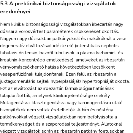
5.3 A preklinikai biztonságossági vizsgálatok
eredményei
Nem klinikai biztonságossági vizsgálatokban irbezartán nagy
dózisai a vörösvértest paraméterek csökkenését okozták.
Nagyon nagy dózisokban patkányoknál és makákóknál a vese
degeneratív elváltozásait idézte elő (interstitialis nephritis,
tubularis distensio, bazofil tubulusok, a plazma karbamid- és
kreatinin-koncentráció emelkedése), amelyeket az irbezartán
vérnyomáscsökkentő hatása következtében lecsökkent
veseperfúziónak tulajdonítanak. Ezen felül az irbezartán a
juxtaglomeruláris sejtek hyperplasiáját/ hypertrophiáját okozta.
Ezt az elváltozást az irbezartán farmakológiai hatásának
tulajdonították, amelynek klinikai jelentősége csekély.
Mutagenitásra, klasztogenitásra vagy karcinogenitásra utaló
bizonyítékok nem voltak észlelhetők. A hím és nőstény
patkányokkal végzett vizsgálatokban nem befolyásolta a
termékenységet és a szaporodási teljesítményt. Állatoknál
végzett vizsgálatok során az irbezartán patkány foetusokban