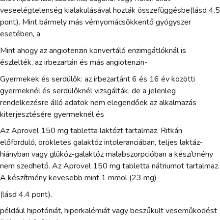
veseelégtelenség kialakulásával hozták összefüggésbe(lásd 4.5
pont). Mint bármely más vérnyomácsökkentő gyógyszer
esetében, a
Mint ahogy az angiotenzin konvertáló enzimgátlóknál is
észlelték, az irbezartán és más angiotenzin-
Gyermekek és serdülők: az irbezartánt 6 és 16 év közötti
gyermeknél és serdülőknél vizsgálták, de a jelenleg
rendelkezésre álló adatok nem elegendőek az alkalmazás
kiterjesztésére gyermeknél és
Az Aprovel 150 mg tabletta laktózt tartalmaz. Ritkán
előforduló, örökletes galaktóz intoleranciában, teljes laktáz-
hiányban vagy glükóz-galaktóz malabszorpcióban a készítmény
nem szedhető. Az Aprovel 150 mg tabletta nátriumot tartalmaz.
A készítmény kevesebb mint 1 mmol (23 mg)
(lásd 4.4 pont).
például hipotóniát, hiperkalémiát vagy beszűkült veseműködést