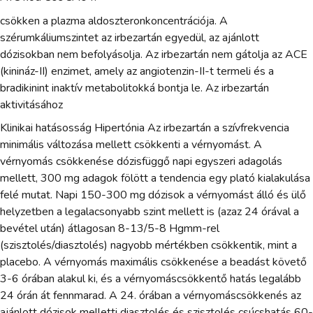
csökken a plazma aldoszteronkoncentrációja. A
szérumkáliumszintet az irbezartán egyedül, az ajánlott
dózisokban nem befolyásolja. Az irbezartán nem gátolja az ACE
(kinináz-II) enzimet, amely az angiotenzin-II-t termeli és a
bradikinint inaktív metabolitokká bontja le. Az irbezartán
aktivitásához
Klinikai hatásosság Hipertónia Az irbezartán a szívfrekvencia
minimális változása mellett csökkenti a vérnyomást. A
vérnyomás csökkenése dózisfüggő napi egyszeri adagolás
mellett, 300 mg adagok fölött a tendencia egy plató kialakulása
felé mutat. Napi 150-300 mg dózisok a vérnyomást álló és ülő
helyzetben a legalacsonyabb szint mellett is (azaz 24 órával a
bevétel után) átlagosan 8-13/5-8 Hgmm-rel
(szisztolés/diasztolés) nagyobb mértékben csökkentik, mint a
placebo. A vérnyomás maximális csökkenése a beadást követő
3-6 órában alakul ki, és a vérnyomáscsökkentő hatás legalább
24 órán át fennmarad. A 24. órában a vérnyomáscsökkenés az
ajánlott dózisok melletti diasztolés és szisztolés csúcshatás 60-