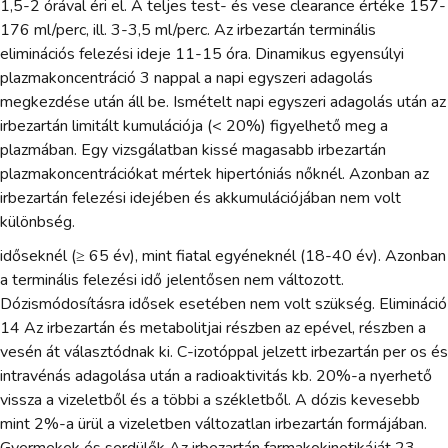
1,5-2 órával éri el. A teljes test- és vese clearance értéke 157-
176 ml/perc, ill. 3-3,5 ml/perc. Az irbezartán terminális
eliminációs felezési ideje 11-15 óra. Dinamikus egyensúlyi
plazmakoncentráció 3 nappal a napi egyszeri adagolás
megkezdése után áll be. Ismételt napi egyszeri adagolás után az
irbezartán limitált kumulációja (< 20%) figyelhető meg a
plazmában. Egy vizsgálatban kissé magasabb irbezartán
plazmakoncentrációkat mértek hipertóniás nőknél. Azonban az
irbezartán felezési idejében és akkumulációjában nem volt
különbség.
időseknél (≥ 65 év), mint fiatal egyéneknél (18-40 év). Azonban
a terminális felezési idő jelentősen nem változott.
Dózismódosításra idősek esetében nem volt szükség. Elimináció
14 Az irbezartán és metabolitjai részben az epével, részben a
vesén át választódnak ki. C-izotóppal jelzett irbezartán per os és
intravénás adagolása után a radioaktivitás kb. 20%-a nyerhető
vissza a vizeletből és a többi a székletből. A dózis kevesebb
mint 2%-a ürül a vizeletben változatlan irbezartán formájában.