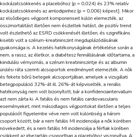
kockázatcsökkenés a placebóhoz (p = 0,024) és 23% relatív
kockázatcsökkenés az amlodipinhez (p = 0,006) képest]. Mikor
az elsődleges végpont komponenseit külön elemezték, az
összmortalitást illetően nem észleltek hatást, de pozitív trend
volt észlelhető az ESRD csökkenését illetően, és szignifikáns
kisebb volt a szérum-kreatininszint megduplázódásának
gyakorisága is. A kezelés hatékonyságának értékelése során a
nem, a rassz, az életkor, a diabétesz fennállásának időtartama, a
kiindulási vérnyomás, a szérum kreatininszintje és az albumin
ürülési ráta szerinti alcsoportok eredményeit elemezték. A nők
és fekete bőrű betegek alcsoportjában, amelyek a vizsgálati
betegpopuláció 32%-át ill. 26%-át képviselték, a renális
hatékonyság nem volt bizonyított, bár a konfidenciaintervallum
azt nem zárta ki. A fatális és nem fatális cardiovascularis
eseményeket, mint másodlagos végpontokat illetően a teljes
populációt figyelembe véve nem volt különbség a három
csoport között, bár a nem fatális MI incidenciája a nők körében
növekedett, és a nem fatális MI incidenciája a férfiak körében
csökkent az irbezartán-csoportban a placebóhoz viszonyítva. A