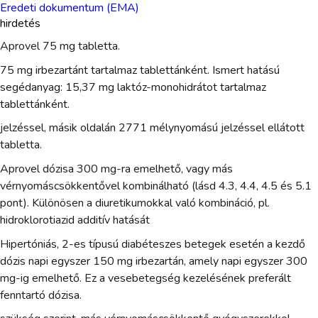
Eredeti dokumentum (EMA)
hirdetés
Aprovel 75 mg tabletta.
75 mg irbezartánt tartalmaz tablettánként. Ismert hatású
segédanyag: 15,37 mg laktóz-monohidrátot tartalmaz
tablettánként.
jelzéssel, másik oldalán 2771 mélynyomású jelzéssel ellátott
tabletta.
Aprovel dózisa 300 mg-ra emelhető, vagy más
vérnyomáscsökkentővel kombinálható (lásd 4.3, 4.4, 4.5 és 5.1
pont). Különösen a diuretikumokkal való kombináció, pl.
hidroklorotiazid additív hatását
Hipertóniás, 2-es típusú diabéteszes betegek esetén a kezdő
dózis napi egyszer 150 mg irbezartán, amely napi egyszer 300
mg-ig emelhető. Ez a vesebetegség kezelésének preferált
fenntartó dózisa.