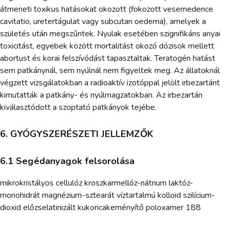
átmeneti toxikus hatásokat okozott (fokozott vesemedence
cavitatio, uretertágulat vagy subcutan oedema), amelyek a
születés után megszűntek. Nyulak esetében szignifikáns anyai
toxicitást, egyebek között mortalitást okozó dózisok mellett
abortust és korai felszívódást tapasztaltak. Teratogén hatást
sem patkánynál, sem nyúlnál nem figyeltek meg. Az állatoknál
végzett vizsgálatokban a radioaktív izotóppal jelölt irbezartánt
kimutatták a patkány- és nyúlmagzatokban. Az irbezartán
kiválasztódott a szoptató patkányok tejébe.
6. GYÓGYSZERÉSZETI JELLEMZŐK
6.1 Segédanyagok felsorolása
mikrokristályos cellulóz kroszkarmellóz-nátrium laktóz-
monohidrát magnézium-sztearát víztartalmú kolloid szilícium-
dioxid előzselatinizált kukoricakeményítő poloxamer 188