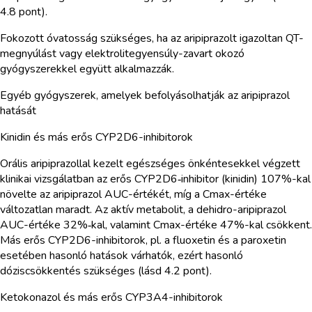
4.8 pont).
Fokozott óvatosság szükséges, ha az aripiprazolt igazoltan QT-
megnyúlást vagy elektrolitegyensúly-zavart okozó
gyógyszerekkel együtt alkalmazzák.
Egyéb gyógyszerek, amelyek befolyásolhatják az aripiprazol
hatását
Kinidin és más erős CYP2D6-inhibitorok
Orális aripiprazollal kezelt egészséges önkéntesekkel végzett
klinikai vizsgálatban az erős CYP2D6‑inhibitor (kinidin) 107%-kal
növelte az aripiprazol AUC-értékét, míg a Cmax-értéke
változatlan maradt. Az aktív metabolit, a dehidro-aripiprazol
AUC-értéke 32%‑kal, valamint Cmax-értéke 47%-kal csökkent.
Más erős CYP2D6-inhibitorok, pl. a fluoxetin és a paroxetin
esetében hasonló hatások várhatók, ezért hasonló
dóziscsökkentés szükséges (lásd 4.2 pont).
Ketokonazol és más erős CYP3A4-inhibitorok