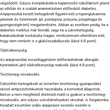
végződött. Súlyos komplikációkra hajlamosító rizikófaktort jelent
az elhízás és a családi anamnézisben előforduló diabetes.
Aripiprazollal kezelt betegeknél figyelni kell a hyperglykaemia
jeleinek és tüneteinek (pl. polidypsia, polyuria, polyphagia és
gyengeségérzet) megjelenésére. Abban az esetben pedig, ha a
diabetes mellitus már fennáll, vagy ha a cukorbetegség
kialakulásának kockázata magas, rendszeresen ellenőrizni kell,
hogy nem romlott-e a glükózszabályozás (lásd 4.8 pont).
Túlérzékenység
Az aripiprazollal összefüggésben előfordulhatnak allergiás
tünetekkel járó túlérzékenységi reakciók (lásd 4.8 pont).
Testtömeg-növekedés
Szkizofrén betegeknél az ismerten testtömeg-gyarapodást
okozó antipszichotikumok használata, a komorbid állapotok,
illetve a nem megfelelő életmód miatt is gyakori a testtömeg-
növekedés, ami súlyos szövődményeket okozhat. A forgalomba
hozatalt követően orális aripiprazol-kezelés esetén is