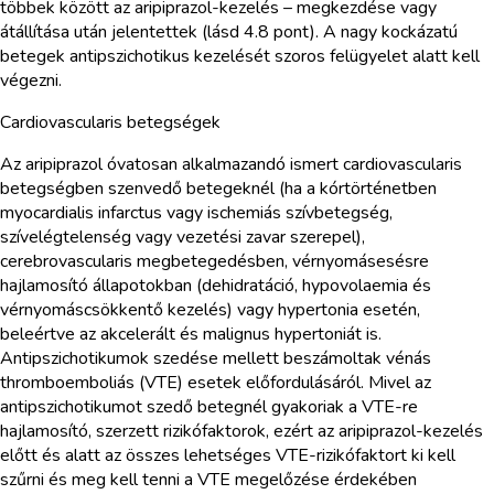
többek között az aripiprazol-kezelés – megkezdése vagy
átállítása után jelentettek (lásd 4.8 pont). A nagy kockázatú
betegek antipszichotikus kezelését szoros felügyelet alatt kell
végezni.
Cardiovascularis betegségek
Az aripiprazol óvatosan alkalmazandó ismert cardiovascularis
betegségben szenvedő betegeknél (ha a kórtörténetben
myocardialis infarctus vagy ischemiás szívbetegség,
szívelégtelenség vagy vezetési zavar szerepel),
cerebrovascularis megbetegedésben, vérnyomásesésre
hajlamosító állapotokban (dehidratáció, hypovolaemia és
vérnyomáscsökkentő kezelés) vagy hypertonia esetén,
beleértve az akcelerált és malignus hypertoniát is.
Antipszichotikumok szedése mellett beszámoltak vénás
thromboemboliás (VTE) esetek előfordulásáról. Mivel az
antipszichotikumot szedő betegnél gyakoriak a VTE-re
hajlamosító, szerzett rizikófaktorok, ezért az aripiprazol-kezelés
előtt és alatt az összes lehetséges VTE-rizikófaktort ki kell
szűrni és meg kell tenni a VTE megelőzése érdekében