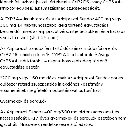
lépnek fel, akkor újra kell értékelni a CYP2D6- vagy CYP3A4-
inhibitor egyidejű alkalmazásának szükségességét.
A CYP3A4-induktorok és az Aripiprazol Sandoz 400 mg vagy
300 mg 14 napnál hosszabb ideig történő együttadása
kerülendő, mivel az aripiprazol vérszintje lecsökken és a hatásos
szint alá eshet (lásd 4.5 pont).
Az Aripiprazol Sandoz fenntartó dózisának módosítása erős
CYP2D6-inhibitorok, erős CYP3A4- inhibitorok és/vagy
CYP3A4-induktorok 14 napnál hosszabb ideig történő
együttadása esetén
*200 mg vagy 160 mg dózis csak az Aripiprazol Sandoz por és
oldószer retard szuszpenziós injekcióhoz készítmény
volumenének megfelelő módosításával biztosítható.
Gyermekek és serdülők
Az Aripiprazol Sandoz 400 mg/300 mg biztonságosságát és
hatásosságát 0–17 éves gyermekek és serdülők esetében nem
igazolták. Nincsenek rendelkezésre álló adatok.