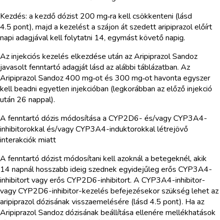
Kezdés: a kezdő dózist 200 mg‑ra kell csökkenteni (lásd
4.5 pont), majd a kezelést a szájon át szedett aripiprazol előírt
napi adagjával kell folytatni 14, egymást követő napig.
Az injekciós kezelés elkezdése után az Aripiprazol Sandoz
javasolt fenntartó adagját lásd az alábbi táblázatban. Az
Aripiprazol Sandoz 400 mg‑ot és 300 mg‑ot havonta egyszer
kell beadni egyetlen injekcióban (legkorábban az előző injekció
után 26 nappal).
A fenntartó dózis módosítása a CYP2D6- és/vagy CYP3A4-
inhibitorokkal és/vagy CYP3A4-induktorokkal létrejövő
interakciók miatt
A fenntartó dózist módosítani kell azoknál a betegeknél, akik
14 napnál hosszabb ideig szednek egyidejűleg erős CYP3A4-
inhibitort vagy erős CYP2D6-inhibitort. A CYP3A4-inhibitor-
vagy CYP2D6-inhibitor-kezelés befejezésekor szükség lehet az
aripiprazol dózisának visszaemelésére (lásd 4.5 pont). Ha az
Aripiprazol Sandoz dózisának beállítása ellenére mellékhatások