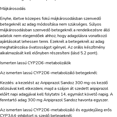
Májkárosodás
Enyhe, illetve közepes fokú májkárosodásban szenvedő
betegeknél az adag módosítása nem szükséges. Súlyos
májkárosodásban szenvedő betegeknél a rendelkezésre álló
adatok nem elegendőek ahhoz, hogy adagolásra vonatkozó
ajánlásokat lehessen tenni. Ezeknél a betegeknél az adag
meghatározása óvatosságot igényel. Az orális készítmény
alkalmazását kell előnyben részesíteni (lásd 5.2 pont).
Ismerten lassú CYP2D6-metabolizálók
Az ismerten lassú CYP2D6-metabolizáló betegeknél:
Kezdés: a kezelést az Aripiprazol Sandoz 300 mg-os kezdő
dózisával kell elkezdeni, majd a szájon át szedett aripiprazol
előírt napi adagjával kell folytatni 14, egymást követő napig. A
fenntartó adag 300 mg Aripiprazol Sandoz havonta egyszer.
Az ismerten lassú CYP2D6-metabolizáló és egyidejűleg erős
CYP3A4-inhibitort is szedő betegeknél: