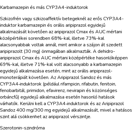
Karbamazepin és más CYP3A4-induktorok
Szkizofrén vagy szkizoaffektív betegeknél az erős CYP3A4-
induktor karbamazepin és orális aripiprazol egyidejű
alkalmazását követően az aripiprazol Cmax és AUC mértani
középértékei sorendben 68%-kal, illetve 73%-kal
alacsonyabbak voltak annál, mint amikor a szájon át szedett
aripiprazolt (30 mg) önmagában alkalmazták. A dehidro-
aripiprazol Cmax és AUC mértani középértéke hasonlóképpen
69%-kal, illetve 71%-kal volt alacsonyabb a karbamazepin
egyidejű alkalmazása esetén, mint az orális aripiprazol-
monoterápiát követően. Az Aripiprazol Sandoz és más
CYP3A4‑induktorok (például rifampicin, rifabutin, fenitoin,
fenobarbitál, primidon, efavirenz, nevirapin és közönséges
orbáncfű) egyidejű alkalmazása esetén hasonló hatások
várhatók. Kerülni kell a CYP3A4‑induktorok és az Aripiprazol
Sandoz 400 mg/300 mg egyidejű alkalmazását, mivel a hatásos
szint alá csökkenhet az aripiprazol vérszintje.
Szerotonin-szindróma