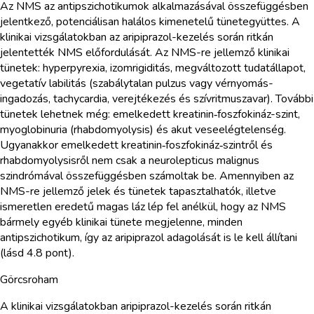
Az NMS az antipszichotikumok alkalmazásával összefüggésben
jelentkező, potenciálisan halálos kimenetelű tünetegyüttes. A
klinikai vizsgálatokban az aripiprazol-kezelés során ritkán
jelentették NMS előfordulását. Az NMS-re jellemző klinikai
tünetek: hyperpyrexia, izomrigiditás, megváltozott tudatállapot,
vegetatív labilitás (szabálytalan pulzus vagy vérnyomás-
ingadozás, tachycardia, verejtékezés és szívritmuszavar). További
tünetek lehetnek még: emelkedett kreatinin‑foszfokináz-szint,
myoglobinuria (rhabdomyolysis) és akut veseelégtelenség.
Ugyanakkor emelkedett kreatinin‑foszfokináz‑szintről és
rhabdomyolysisről nem csak a neurolepticus malignus
szindrómával összefüggésben számoltak be. Amennyiben az
NMS-re jellemző jelek és tünetek tapasztalhatók, illetve
ismeretlen eredetű magas láz lép fel anélkül, hogy az NMS
bármely egyéb klinikai tünete megjelenne, minden
antipszichotikum, így az aripiprazol adagolását is le kell állítani
(lásd 4.8 pont).
Görcsroham
A klinikai vizsgálatokban aripiprazol-kezelés során ritkán