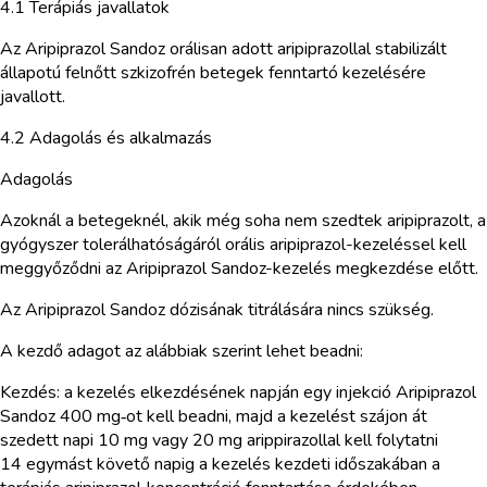
4.1 Terápiás javallatok
Az Aripiprazol Sandoz orálisan adott aripiprazollal stabilizált
állapotú felnőtt szkizofrén betegek fenntartó kezelésére
javallott.
4.2 Adagolás és alkalmazás
Adagolás
Azoknál a betegeknél, akik még soha nem szedtek aripiprazolt, a
gyógyszer tolerálhatóságáról orális aripiprazol-kezeléssel kell
meggyőződni az Aripiprazol Sandoz-kezelés megkezdése előtt.
Az Aripiprazol Sandoz dózisának titrálására nincs szükség.
A kezdő adagot az alábbiak szerint lehet beadni:
Kezdés: a kezelés elkezdésének napján egy injekció Aripiprazol
Sandoz 400 mg‑ot kell beadni, majd a kezelést szájon át
szedett napi 10 mg vagy 20 mg arippirazollal kell folytatni
14 egymást követő napig a kezelés kezdeti időszakában a