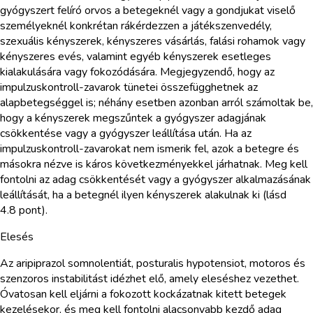
gyógyszert felíró orvos a betegeknél vagy a gondjukat viselő
személyeknél konkrétan rákérdezzen a játékszenvedély,
szexuális kényszerek, kényszeres vásárlás, falási rohamok vagy
kényszeres evés, valamint egyéb kényszerek esetleges
kialakulására vagy fokozódására. Megjegyzendő, hogy az
impulzuskontroll-zavarok tünetei összefügghetnek az
alapbetegséggel is; néhány esetben azonban arról számoltak be,
hogy a kényszerek megszűntek a gyógyszer adagjának
csökkentése vagy a gyógyszer leállítása után. Ha az
impulzuskontroll-zavarokat nem ismerik fel, azok a betegre és
másokra nézve is káros következményekkel járhatnak. Meg kell
fontolni az adag csökkentését vagy a gyógyszer alkalmazásának
leállítását, ha a betegnél ilyen kényszerek alakulnak ki (lásd
4.8 pont).
Elesés
Az aripiprazol somnolentiát, posturalis hypotensiot, motoros és
szenzoros instabilitást idézhet elő, amely eleséshez vezethet.
Óvatosan kell eljárni a fokozott kockázatnak kitett betegek
kezelésekor, és meg kell fontolni alacsonyabb kezdő adag