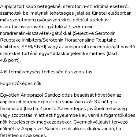
Aripiprazolt kapó betegeknél szerotonin-szindróma eseteiről
számoltak be, melynek lehetséges jelei és tünetei elsősorban
más szerotonerg gyógyszerekkel, például szelektív
szerotoninvisszavétel-gátlókkal / szerotonin-
noradrenalinvisszavétel-gátlókkal (Selective Serotonin
Reuptake Inhibitors/Serotonin Noradrenaline Reuptake
Inhibitors, SSRI/SNRI) vagy az aripiprazol koncentrációját növelő
szerekkel történő együttadáskor jelentkezhetnek (lásd
4.8 pont).
4.6 Termékenység, terhesség és szoptatás
Fogamzóképes nők
Egyetlen Aripiprazol Sandoz-dózis beadását követően az
aripiprazol plazmaexpozíciója várhatóan akár 34 hétig is
fennmarad (lásd 5.2 pont). Az esetleges jövőbeli terhesség
vagy szoptatás miatt ezt figyelembe kell venni a fogamzóképes
nők kezelésének megkezdésekor. Gyermekvállalást tervező
nőknél az Aripiprazol Sandoz csak akkor alkalmazandó, ha
feltétlenül szükséges.