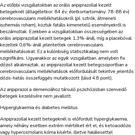
Az előbbi vizsgálatokban az orális aripiprazollal kezelt
betegeknél (átlagéletkor: 84 év; életkortartomány: 78-88 év)
cerebrovascularis mellékhatásokról (pl. sztrók, átmeneti
ischemiás roham), köztük fatális kimenetelű eseményekről is
beszámoltak. Ezekben a vizsgálatokban összességében az
orális aripiprazollal kezelt betegek 1,3%-ánál, míg a placebóval
kezeltek 0,6%-ánál jelentettek cerebrovascularis
mellékhatásokat. Ez a különbség statisztikailag nem volt
szignifikáns. Ugyanakkor az egyik vizsgálatban, amelyben fix
dózist alkalmaztak, az aripiprazollal kezelt betegcsoportban a
cerebrovascularis mellékhatások előfordulását tekintve jelentős
dózis-hatás összefüggés mutatkozott (lásd 4.8 pont).
Az aripiprazol a demenciához társuló pszichózisban szenvedő
betegek kezelésére nem javallott.
Hyperglykaemia és diabetes mellitus
Aripiprazollal kezelt betegeknél is előfordult hyperglykaemia,
amely néhány esetben extrém mértéket ért el, és ketoacidózis
vagy hyperosmolaris kóma kísérte, illetve halálesettel