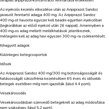
terápiás aripiprazol‑koncentráció fenntartása érdekében.
Az injekciós kezelés elkezdése után az Aripiprazol Sandoz
javasolt fenntartó adagja 400 mg. Az Aripiprazol Sandoz
400 mg‑ot havonta egyszer kell beadni egyetlen injekcióban
(legkorábban az előző injekció után 26 nappal). Amennyiben a
400 mg‑os adag mellett mellékhatások jelentkeznek,
mérlegelni kell az adag havi egyszeri 300 mg-ra csökkentését.
Kihagyott adagok
Különleges betegcsoportok
Idősek
Az Aripiprazol Sandoz 400 mg/300 mg biztonságosságát és
hatásosságát szkizofrénia kezelésében 65 éves és idősebb
betegek esetében még nem igazolták (lásd 4.4 pont).
Vesekárosodás
Vesekárosodásban szenvedő betegeknél az adag módosítása
nem szükséges (lásd 5.2 pont).