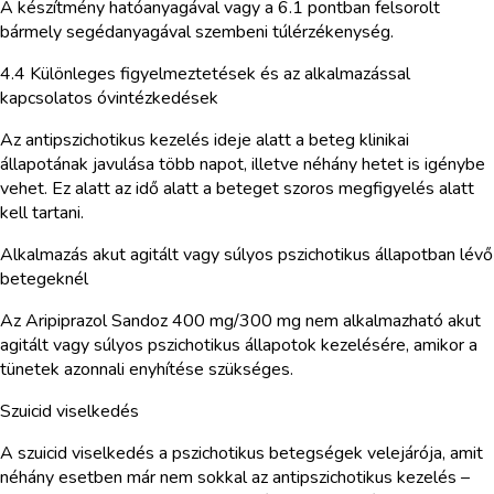
A készítmény hatóanyagával vagy a 6.1 pontban felsorolt
bármely segédanyagával szembeni túlérzékenység.
4.4 Különleges figyelmeztetések és az alkalmazással
kapcsolatos óvintézkedések
Az antipszichotikus kezelés ideje alatt a beteg klinikai
állapotának javulása több napot, illetve néhány hetet is igénybe
vehet. Ez alatt az idő alatt a beteget szoros megfigyelés alatt
kell tartani.
Alkalmazás akut agitált vagy súlyos pszichotikus állapotban lévő
betegeknél
Az Aripiprazol Sandoz 400 mg/300 mg nem alkalmazható akut
agitált vagy súlyos pszichotikus állapotok kezelésére, amikor a
tünetek azonnali enyhítése szükséges.
Szuicid viselkedés
A szuicid viselkedés a pszichotikus betegségek velejárója, amit
néhány esetben már nem sokkal az antipszichotikus kezelés –