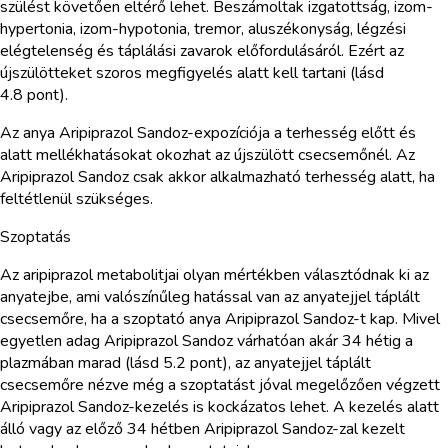
szülést követően eltérő lehet. Beszámoltak izgatottság, izom-
hypertonia, izom-hypotonia, tremor, aluszékonyság, légzési
elégtelenség és táplálási zavarok előfordulásáról. Ezért az
újszülötteket szoros megfigyelés alatt kell tartani (lásd
4.8 pont).
Az anya Aripiprazol Sandoz-expozíciója a terhesség előtt és
alatt mellékhatásokat okozhat az újszülött csecsemőnél. Az
Aripiprazol Sandoz csak akkor alkalmazható terhesség alatt, ha
feltétlenül szükséges.
Szoptatás
Az aripiprazol metabolitjai olyan mértékben választódnak ki az
anyatejbe, ami valószínűleg hatással van az anyatejjel táplált
csecsemőre, ha a szoptató anya Aripiprazol Sandoz-t kap. Mivel
egyetlen adag Aripiprazol Sandoz várhatóan akár 34 hétig a
plazmában marad (lásd 5.2 pont), az anyatejjel táplált
csecsemőre nézve még a szoptatást jóval megelőzően végzett
Aripiprazol Sandoz-kezelés is kockázatos lehet. A kezelés alatt
álló vagy az előző 34 hétben Aripiprazol Sandoz-zal kezelt