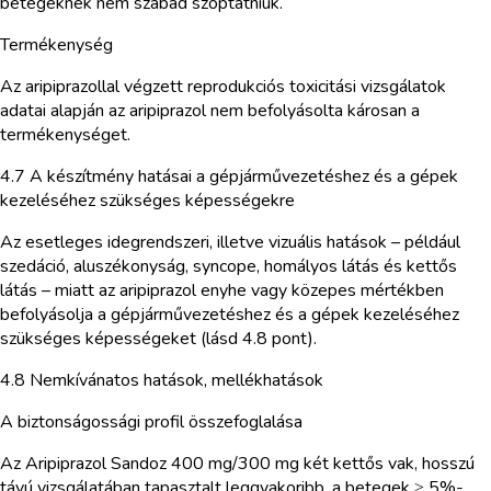
betegeknek nem szabad szoptatniuk.
Termékenység
Az aripiprazollal végzett reprodukciós toxicitási vizsgálatok
adatai alapján az aripiprazol nem befolyásolta károsan a
termékenységet.
4.7 A készítmény hatásai a gépjárművezetéshez és a gépek
kezeléséhez szükséges képességekre
Az esetleges idegrendszeri, illetve vizuális hatások – például
szedáció, aluszékonyság, syncope, homályos látás és kettős
látás – miatt az aripiprazol enyhe vagy közepes mértékben
befolyásolja a gépjárművezetéshez és a gépek kezeléséhez
szükséges képességeket (lásd 4.8 pont).
4.8 Nemkívánatos hatások, mellékhatások
A biztonságossági profil összefoglalása
Az Aripiprazol Sandoz 400 mg/300 mg két kettős vak, hosszú
távú vizsgálatában tapasztalt leggyakoribb, a betegek ≥ 5%-