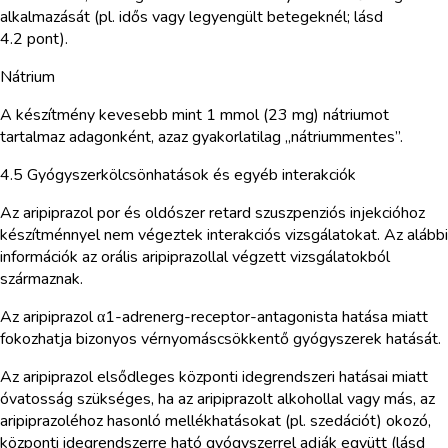
alkalmazását (pl. idős vagy legyengült betegeknél; lásd
4.2 pont).
Nátrium
A készítmény kevesebb mint 1 mmol (23 mg) nátriumot
tartalmaz adagonként, azaz gyakorlatilag „nátriummentes”.
4.5 Gyógyszerkölcsönhatások és egyéb interakciók
Az aripiprazol por és oldószer retard szuszpenziós injekcióhoz
készítménnyel nem végeztek interakciós vizsgálatokat. Az alábbi
információk az orális aripiprazollal végzett vizsgálatokból
származnak.
Az aripiprazol α1-adrenerg-receptor-antagonista hatása miatt
fokozhatja bizonyos vérnyomáscsökkentő gyógyszerek hatását.
Az aripiprazol elsődleges központi idegrendszeri hatásai miatt
óvatosság szükséges, ha az aripiprazolt alkohollal vagy más, az
aripiprazoléhoz hasonló mellékhatásokat (pl. szedációt) okozó,
központi idegrendszerre ható gyógyszerrel adják együtt (lásd