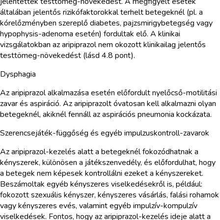
jelentettek testtömeg-növekedést. A megfigyelt esetek
általában jelentős rizikófaktorokkal terhelt betegeknél (pl. a
kórelőzményben szereplő diabetes, pajzsmirigybetegség vagy
hypophysis-adenoma esetén) fordultak elő. A klinikai
vizsgálatokban az aripiprazol nem okozott klinikailag jelentős
testtömeg-növekedést (lásd 4.8 pont).
Dysphagia
Az aripiprazol alkalmazása esetén előfordult nyelőcső-motilitási
zavar és aspiráció. Az aripiprazolt óvatosan kell alkalmazni olyan
betegeknél, akiknél fennáll az aspirációs pneumonia kockázata.
Szerencsejáték-függőség és egyéb impulzuskontroll-zavarok
Az aripiprazol-kezelés alatt a betegeknél fokozódhatnak a
kényszerek, különösen a játékszenvedély, és előfordulhat, hogy
a betegek nem képesek kontrollálni ezeket a kényszereket.
Beszámoltak egyéb kényszeres viselkedésekről is, például:
fokozott szexuális kényszer, kényszeres vásárlás, falási rohamok
vagy kényszeres evés, valamint egyéb impulzív-kompulzív
viselkedések. Fontos, hogy az aripiprazol-kezelés ideje alatt a