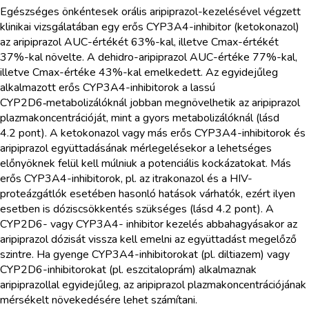
Egészséges önkéntesek orális aripiprazol-kezelésével végzett
klinikai vizsgálatában egy erős CYP3A4-inhibitor (ketokonazol)
az aripiprazol AUC-értékét 63%-kal, illetve Cmax-értékét
37%-kal növelte. A dehidro-aripiprazol AUC-értéke 77%-kal,
illetve Cmax-értéke 43%-kal emelkedett. Az egyidejűleg
alkalmazott erős CYP3A4-inhibitorok a lassú
CYP2D6‑metabolizálóknál jobban megnövelhetik az aripiprazol
plazmakoncentrációját, mint a gyors metabolizálóknál (lásd
4.2 pont). A ketokonazol vagy más erős CYP3A4-inhibitorok és
aripiprazol együttadásának mérlegelésekor a lehetséges
előnyöknek felül kell múlniuk a potenciális kockázatokat. Más
erős CYP3A4-inhibitorok, pl. az itrakonazol és a HIV-
proteázgátlók esetében hasonló hatások várhatók, ezért ilyen
esetben is dóziscsökkentés szükséges (lásd 4.2 pont). A
CYP2D6- vagy CYP3A4- inhibitor kezelés abbahagyásakor az
aripiprazol dózisát vissza kell emelni az együttadást megelőző
szintre. Ha gyenge CYP3A4-inhibitorokat (pl. diltiazem) vagy
CYP2D6-inhibitorokat (pl. eszcitaloprám) alkalmaznak
aripiprazollal egyidejűleg, az aripiprazol plazmakoncentrációjának
mérsékelt növekedésére lehet számítani.