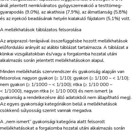
ánál jelentett nemkívánatos gyógyszerreakció a testtömeg-
gyarapodás (9,0%), az akathisia (7,9%), az álmatlanság (5,8%)
és az injekció beadásának helyén kialakuló fájdalom (5,1%) volt.
A mellékhatások táblázatos felsorolása
Az aripiprazol-terápiával összefüggésbe hozott mellékhatások
előfordulási arányát az alábbi táblázat tartalmazza. A táblázat a
klinikai vizsgálatokban és/vagy a forgalomba hozatal utáni
alkalmazás során jelentett mellékhatásokon alapul.
Minden mellékhatás szervrendszer és gyakoriság alapján van
felsorolva; nagyon gyakori (≥ 1/10); gyakori (≥ 1/100 – < 1/10);
nem gyakori (≥ 1/1000 – < 1/100); ritka (≥ 1/10 000 –
< 1/1000), nagyon ritka (< 1/10 000) és nem ismert (a
gyakoriság a rendelkezésre álló adatokból nem állapítható meg).
Az egyes gyakorisági kategóriákon belül a mellékhatások
csökkenő súlyosság szerint vannak megadva.
A „nem ismert” gyakorisági kategória alatt felsorolt
mellékhatásokat a forgalomba hozatal utáni alkalmazás során