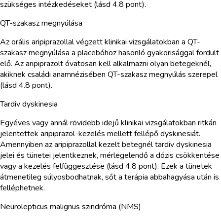
szükséges intézkedéseket (lásd 4.8 pont).
QT-szakasz megnyúlása
Az orális aripiprazollal végzett klinikai vizsgálatokban a QT-
szakasz megnyúlása a placebóhoz hasonló gyakorisággal fordult
elő. Az aripiprazolt óvatosan kell alkalmazni olyan betegeknél,
akiknek családi anamnézisében QT-szakasz megnyúlás szerepel
(lásd 4.8 pont).
Tardiv dyskinesia
Egyéves vagy annál rövidebb idejű klinikai vizsgálatokban ritkán
jelentettek aripiprazol-kezelés mellett fellépő dyskinesiát.
Amennyiben az aripiprazollal kezelt betegnél tardiv dyskinesia
jelei és tünetei jelentkeznek, mérlegelendő a dózis csökkentése
vagy a kezelés felfüggesztése (lásd 4.8 pont). Ezek a tünetek
átmenetileg súlyosbodhatnak, sőt a terápia abbahagyása után is
felléphetnek.
Neurolepticus malignus szindróma (NMS)