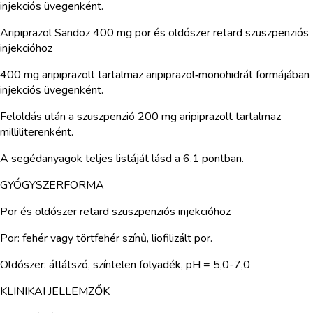
injekciós üvegenként.
Aripiprazol Sandoz 400 mg por és oldószer retard szuszpenziós
injekcióhoz
400 mg aripiprazolt tartalmaz aripiprazol‑monohidrát formájában
injekciós üvegenként.
Feloldás után a szuszpenzió 200 mg aripiprazolt tartalmaz
milliliterenként.
A segédanyagok teljes listáját lásd a 6.1 pontban.
GYÓGYSZERFORMA
Por és oldószer retard szuszpenziós injekcióhoz
Por: fehér vagy törtfehér színű, liofilizált por.
Oldószer: átlátszó, színtelen folyadék, pH = 5,0-7,0
KLINIKAI JELLEMZŐK