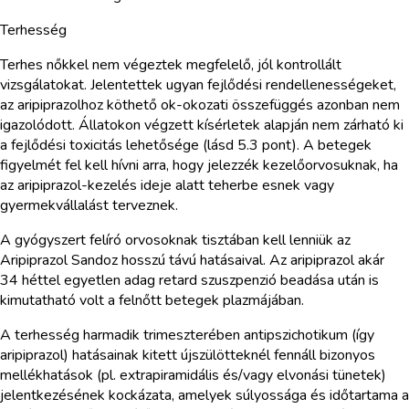
Terhesség
Terhes nőkkel nem végeztek megfelelő, jól kontrollált
vizsgálatokat. Jelentettek ugyan fejlődési rendellenességeket,
az aripiprazolhoz köthető ok-okozati összefüggés azonban nem
igazolódott. Állatokon végzett kísérletek alapján nem zárható ki
a fejlődési toxicitás lehetősége (lásd 5.3 pont). A betegek
figyelmét fel kell hívni arra, hogy jelezzék kezelőorvosuknak, ha
az aripiprazol-kezelés ideje alatt teherbe esnek vagy
gyermekvállalást terveznek.
A gyógyszert felíró orvosoknak tisztában kell lenniük az
Aripiprazol Sandoz hosszú távú hatásaival. Az aripiprazol akár
34 héttel egyetlen adag retard szuszpenzió beadása után is
kimutatható volt a felnőtt betegek plazmájában.
A terhesség harmadik trimeszterében antipszichotikum (így
aripiprazol) hatásainak kitett újszülötteknél fennáll bizonyos
mellékhatások (pl. extrapiramidális és/vagy elvonási tünetek)
jelentkezésének kockázata, amelyek súlyossága és időtartama a