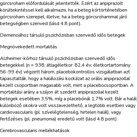
görcsroham előfordulását jelentették. Ezért az aripiprazolt
körültekintéssel kell alkalmazni, ha a beteg kórtörténetében
görcsroham szerepel, illetve, ha a beteg görcsrohammal járó
betegségben szenved (lásd 4.8 pont).
Demenciához társuló pszichózisban szenvedő idős betegek
Megnövekedett mortalitás
Alzheimer-kórhoz társuló pszichózisban szenvedő idős
betegekkel (n = 938; átlagéletkor: 82,4 év; életkortartomány:
56-99 év) végzett három, placebokontrollos vizsgálatban azt
tapasztalták, hogy a halálozási kockázat az orális aripiprazollal
kezelt csoportban magasabb volt, mint a placebocsoportban. A
mortalitási arány a szájon át szedett aripiprazollal kezelt
betegek esetében 3,5%, míg a placebónál 1,7% volt. Bár a halál
különböző okokra volt visszavezethető, a legtöbb esetben vagy
cardiovascularis (pl. szívelégtelenség, hirtelen halál), vagy
fertőzéses (pl. pneumonia) eredetű volt (lásd 4.8 pont).
Cerebrovascularis mellékhatások