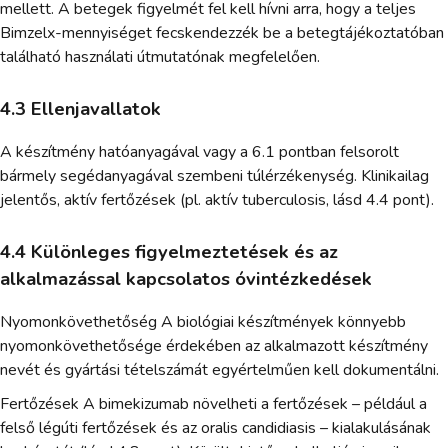
mellett. A betegek figyelmét fel kell hívni arra, hogy a teljes
Bimzelx-mennyiséget fecskendezzék be a betegtájékoztatóban
található használati útmutatónak megfelelően.
4.3 Ellenjavallatok
A készítmény hatóanyagával vagy a 6.1 pontban felsorolt
bármely segédanyagával szembeni túlérzékenység. Klinikailag
jelentős, aktív fertőzések (pl. aktív tuberculosis, lásd 4.4 pont).
4.4 Különleges figyelmeztetések és az
alkalmazással kapcsolatos óvintézkedések
Nyomonkövethetőség A biológiai készítmények könnyebb
nyomonkövethetősége érdekében az alkalmazott készítmény
nevét és gyártási tételszámát egyértelműen kell dokumentálni.
Fertőzések A bimekizumab növelheti a fertőzések – például a
felső légúti fertőzések és az oralis candidiasis – kialakulásának