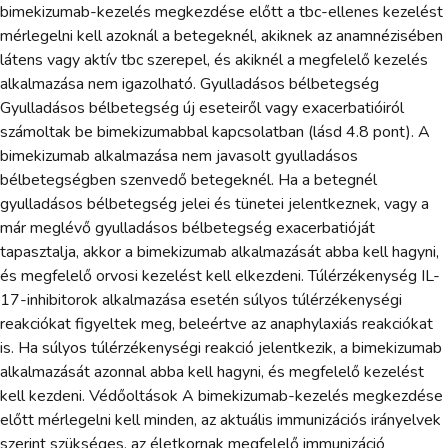
bimekizumab-kezelés megkezdése előtt a tbc-ellenes kezelést
mérlegelni kell azoknál a betegeknél, akiknek az anamnézisében
látens vagy aktív tbc szerepel, és akiknél a megfelelő kezelés
alkalmazása nem igazolható. Gyulladásos bélbetegség
Gyulladásos bélbetegség új eseteiről vagy exacerbatióiról
számoltak be bimekizumabbal kapcsolatban (lásd 4.8 pont). A
bimekizumab alkalmazása nem javasolt gyulladásos
bélbetegségben szenvedő betegeknél. Ha a betegnél
gyulladásos bélbetegség jelei és tünetei jelentkeznek, vagy a
már meglévő gyulladásos bélbetegség exacerbatióját
tapasztalja, akkor a bimekizumab alkalmazását abba kell hagyni,
és megfelelő orvosi kezelést kell elkezdeni. Túlérzékenység IL-
17-inhibitorok alkalmazása esetén súlyos túlérzékenységi
reakciókat figyeltek meg, beleértve az anaphylaxiás reakciókat
is. Ha súlyos túlérzékenységi reakció jelentkezik, a bimekizumab
alkalmazását azonnal abba kell hagyni, és megfelelő kezelést
kell kezdeni. Védőoltások A bimekizumab-kezelés megkezdése
előtt mérlegelni kell minden, az aktuális immunizációs irányelvek
szerint szükséges, az életkornak megfelelő immunizáció