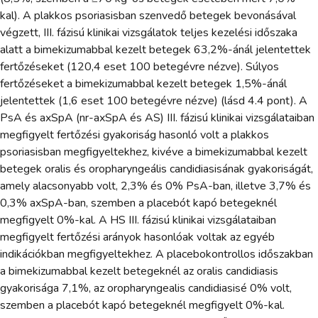
kal). A plakkos psoriasisban szenvedő betegek bevonásával
végzett, III. fázisú klinikai vizsgálatok teljes kezelési időszaka
alatt a bimekizumabbal kezelt betegek 63,2%-ánál jelentettek
fertőzéseket (120,4 eset 100 betegévre nézve). Súlyos
fertőzéseket a bimekizumabbal kezelt betegek 1,5%-ánál
jelentettek (1,6 eset 100 betegévre nézve) (lásd 4.4 pont). A
PsA és axSpA (nr-axSpA és AS) III. fázisú klinikai vizsgálataiban
megfigyelt fertőzési gyakoriság hasonló volt a plakkos
psoriasisban megfigyeltekhez, kivéve a bimekizumabbal kezelt
betegek oralis és oropharyngeális candidiasisának gyakoriságát,
amely alacsonyabb volt, 2,3% és 0% PsA-ban, illetve 3,7% és
0,3% axSpA-ban, szemben a placebót kapó betegeknél
megfigyelt 0%-kal. A HS III. fázisú klinikai vizsgálataiban
megfigyelt fertőzési arányok hasonlóak voltak az egyéb
indikációkban megfigyeltekhez. A placebokontrollos időszakban
a bimekizumabbal kezelt betegeknél az oralis candidiasis
gyakorisága 7,1%, az oropharyngealis candidiasisé 0% volt,
szemben a placebót kapó betegeknél megfigyelt 0%-kal.