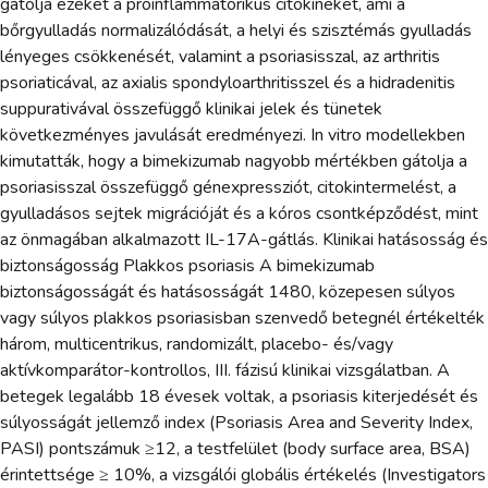
gátolja ezeket a proinflammatorikus citokineket, ami a
bőrgyulladás normalizálódását, a helyi és szisztémás gyulladás
lényeges csökkenését, valamint a psoriasisszal, az arthritis
psoriaticával, az axialis spondyloarthritisszel és a hidradenitis
suppurativával összefüggő klinikai jelek és tünetek
következményes javulását eredményezi. In vitro modellekben
kimutatták, hogy a bimekizumab nagyobb mértékben gátolja a
psoriasisszal összefüggő génexpressziót, citokintermelést, a
gyulladásos sejtek migrációját és a kóros csontképződést, mint
az önmagában alkalmazott IL-17A-gátlás. Klinikai hatásosság és
biztonságosság Plakkos psoriasis A bimekizumab
biztonságosságát és hatásosságát 1480, közepesen súlyos
vagy súlyos plakkos psoriasisban szenvedő betegnél értékelték
három, multicentrikus, randomizált, placebo- és/vagy
aktívkomparátor-kontrollos, III. fázisú klinikai vizsgálatban. A
betegek legalább 18 évesek voltak, a psoriasis kiterjedését és
súlyosságát jellemző index (Psoriasis Area and Severity Index,
PASI) pontszámuk ≥12, a testfelület (body surface area, BSA)
érintettsége ≥ 10%, a vizsgálói globális értékelés (Investigators