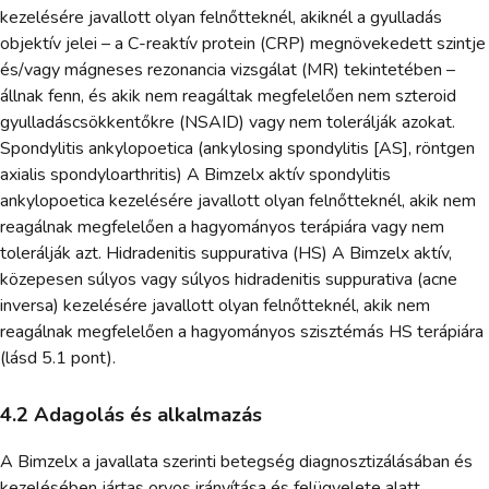
kezelésére javallott olyan felnőtteknél, akiknél a gyulladás
objektív jelei – a C-reaktív protein (CRP) megnövekedett szintje
és/vagy mágneses rezonancia vizsgálat (MR) tekintetében –
állnak fenn, és akik nem reagáltak megfelelően nem szteroid
gyulladáscsökkentőkre (NSAID) vagy nem tolerálják azokat.
Spondylitis ankylopoetica (ankylosing spondylitis [AS], röntgen
axialis spondyloarthritis) A Bimzelx aktív spondylitis
ankylopoetica kezelésére javallott olyan felnőtteknél, akik nem
reagálnak megfelelően a hagyományos terápiára vagy nem
tolerálják azt. Hidradenitis suppurativa (HS) A Bimzelx aktív,
közepesen súlyos vagy súlyos hidradenitis suppurativa (acne
inversa) kezelésére javallott olyan felnőtteknél, akik nem
reagálnak megfelelően a hagyományos szisztémás HS terápiára
(lásd 5.1 pont).
4.2 Adagolás és alkalmazás
A Bimzelx a javallata szerinti betegség diagnosztizálásában és
kezelésében jártas orvos irányítása és felügyelete alatt