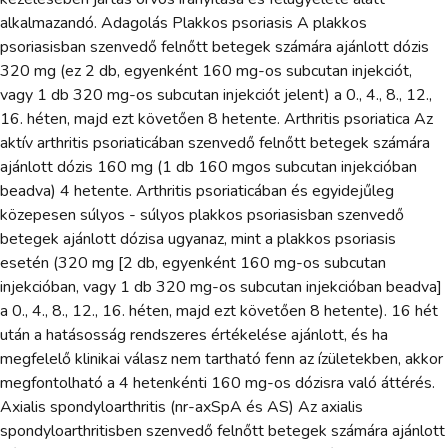
alkalmazandó. Adagolás Plakkos psoriasis A plakkos
psoriasisban szenvedő felnőtt betegek számára ajánlott dózis
320 mg (ez 2 db, egyenként 160 mg-os subcutan injekciót,
vagy 1 db 320 mg-os subcutan injekciót jelent) a 0., 4., 8., 12.,
16. héten, majd ezt követően 8 hetente. Arthritis psoriatica Az
aktív arthritis psoriaticában szenvedő felnőtt betegek számára
ajánlott dózis 160 mg (1 db 160 mgos subcutan injekcióban
beadva) 4 hetente. Arthritis psoriaticában és egyidejűleg
közepesen súlyos - súlyos plakkos psoriasisban szenvedő
betegek ajánlott dózisa ugyanaz, mint a plakkos psoriasis
esetén (320 mg [2 db, egyenként 160 mg-os subcutan
injekcióban, vagy 1 db 320 mg-os subcutan injekcióban beadva]
a 0., 4., 8., 12., 16. héten, majd ezt követően 8 hetente). 16 hét
után a hatásosság rendszeres értékelése ajánlott, és ha
megfelelő klinikai válasz nem tartható fenn az ízületekben, akkor
megfontolható a 4 hetenkénti 160 mg-os dózisra való áttérés.
Axialis spondyloarthritis (nr-axSpA és AS) Az axialis
spondyloarthritisben szenvedő felnőtt betegek számára ajánlott