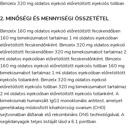
Bimzelx 320 mg oldatos injekció előretöltött injekciós tollban
2. MINŐSÉGI ÉS MENNYISÉGI ÖSSZETÉTEL
Bimzelx 160 mg oldatos injekció előretöltött fecskendőben
160 mg bimekizumabot tartalmaz 1 ml oldatos injekcióban
előretöltött fecskendőnként. Bimzelx 320 mg oldatos injekció
előretöltött fecskendőben 320 mg bimekizumabot tartalmaz 2
ml oldatos injekcióban előretöltött fecskendőnként. Bimzelx
160 mg oldatos injekció előretöltött injekciós tollban 160 mg
bimekizumabot tartalmaz 1 ml oldatos injekcióban előretöltött
injekciós tollanként. Bimzelx 320 mg oldatos injekció
előretöltött injekciós tollban 320 mg bimekizumabot tartalmaz
2 ml oldatos injekcióban előretöltött injekciós tollanként. A
bimekizumab humanizált IgG1 monoklonális antitest, amelyet
genetikailag módosított kínaihörcsög-ovarium (CHO)
sejtvonalban állítanak elő rekombináns DNS technológiával. A
segédanyagok teljes listáját lásd a 6.1 pontban.