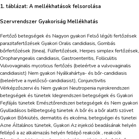
1. táblázat: A mellékhatások felsorolása
Szervrendszer Gyakoriság Mellékhatás
Fertőző betegségek és Nagyon gyakori Felső légúti fertőzések
parazitafertőzések Gyakori Oralis candidiasis, Gombás
bőrfertőzések (tinea), Fülfertőzések, Herpes simplex fertőzések,
Oropharyngealis candidiasis, Gastroenteritis, Folliculitis
Vulvovaginalis mycoticus fertőzés (beleértve a vulvovaginalis
candidiasist) Nem gyakori Nyálkahártya- és bőr-candidiasis
(beleértve a nyelőcső-candidiasist), Conjunctivitis
Vérképzőszervi és Nem gyakori Neutropenia nyirokrendszeri
betegségek és tünetek Idegrendszeri betegségek és Gyakori
Fejfájás tünetek Emésztőrendszeri betegségek és Nem gyakori
Gyulladásos bélbetegség tünetek A bőr és a bőr alatti szövet
Gyakori Bőrkiütés, dermatitis és ekcéma, betegségei és tünetei
Acne Általános tünetek, Gyakori Az injekció beadásának helyén
fellépő a az alkalmazás helyén fellépő reakciók , reakciók