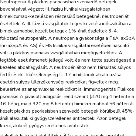
Neutropenia A plakkos psoriasisban szenvedő betegek
bevonásával végzett III. fázisú klinikai vizsgálatokban
bimekizumab-kezelésben részesülő betegeknél neutropeniát
észleltek. A III. fázisú vizsgálatok teljes kezelési időszakában a
bimekizumabbal kezelt betegek 1%-ánál észleltek 3–4.
fokozatú neutropeniát. A neutropenia gyakorisága a PsA, axSpA
(nr-axSpA és AS) és HS klinikai vizsgálatai esetében hasonló
volt a plakkos psoriasis vizsgálataiban megfigyeltekhez. A
legtöbb eset átmeneti jellegű volt, és nem tette szükségessé a
kezelés abbahagyását. A neutropéniához nem társultak súlyos
fertőzések. Túlérzékenység IL-17-inhibitorok alkalmazása
esetén súlyos túlérzékenységi reakciókat figyeltek meg,
beleértve az anaphylaxiás reakciókat is. Immunogenitás Plakkos
psoriasis A javasolt adagolási rend szerint (320 mg 4 hetente a
16. hétig, majd 320 mg 8 hetente) bimekizumabbal 56 héten át
kezelt plakkos psoriasisban szenvedő betegek körülbelül 45%-
ánál alakultak ki gyógyszerellenes antitestek. Azon betegek
közül, akiknél gyógyszerellenes antitestek
alakultak ki, körülbelül 34%-nál (az összes bimekizumabbal