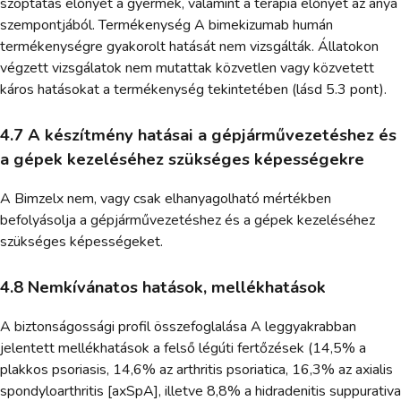
szoptatás előnyét a gyermek, valamint a terápia előnyét az anya
szempontjából. Termékenység A bimekizumab humán
termékenységre gyakorolt hatását nem vizsgálták. Állatokon
végzett vizsgálatok nem mutattak közvetlen vagy közvetett
káros hatásokat a termékenység tekintetében (lásd 5.3 pont).
4.7 A készítmény hatásai a gépjárművezetéshez és
a gépek kezeléséhez szükséges képességekre
A Bimzelx nem, vagy csak elhanyagolható mértékben
befolyásolja a gépjárművezetéshez és a gépek kezeléséhez
szükséges képességeket.
4.8 Nemkívánatos hatások, mellékhatások
A biztonságossági profil összefoglalása A leggyakrabban
jelentett mellékhatások a felső légúti fertőzések (14,5% a
plakkos psoriasis, 14,6% az arthritis psoriatica, 16,3% az axialis
spondyloarthritis [axSpA], illetve 8,8% a hidradenitis suppurativa