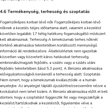
4.6 Termékenység, terhesség és szoptatás
Fogamzóképes korban lévő nők Fogamzóképes korban lévő
nőknek a kezelés teljes időtartama alatt, valamint a kezelést
követően legalább 17 hétig hatékony fogamzásgátló módszert
kell alkalmazniuk. Terhesség A bimekizumab terhes nőknél
történő alkalmazása tekintetében korlátozott mennyiségű
információ áll rendelkezésre. Állatkísérletek nem igazoltak
közvetlen vagy közvetett káros hatásokat terhesség,
embrionális/magzati fejlődés, a szülés vagy a szülés utáni
fejlődés tekintetében (lásd 5.3 pont). A Bimzelx alkalmazása
elővigyázatosságból kerülendő a terhesség alatt. Szoptatás
Nem ismert, hogy a bimekizumab kiválasztódik-e a humán
anyatejbe. Az anyatejjel táplált újszülöttre/csecsemőre nézve a
kockázatot nem lehet kizárni. A Bimzelx alkalmazása előtt el kell
dönteni, hogy a szoptatást függesztik fel vagy megszakítják a
kezelést/tartózkodnak a kezeléstől, figyelembe véve a