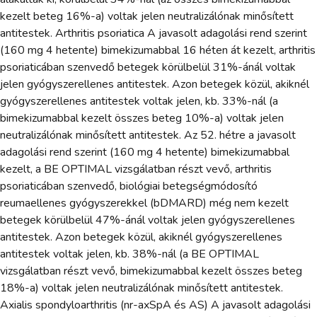
kezelt beteg 16%-a) voltak jelen neutralizálónak minősített
antitestek. Arthritis psoriatica A javasolt adagolási rend szerint
(160 mg 4 hetente) bimekizumabbal 16 héten át kezelt, arthritis
psoriaticában szenvedő betegek körülbelül 31%-ánál voltak
jelen gyógyszerellenes antitestek. Azon betegek közül, akiknél
gyógyszerellenes antitestek voltak jelen, kb. 33%-nál (a
bimekizumabbal kezelt összes beteg 10%-a) voltak jelen
neutralizálónak minősített antitestek. Az 52. hétre a javasolt
adagolási rend szerint (160 mg 4 hetente) bimekizumabbal
kezelt, a BE OPTIMAL vizsgálatban részt vevő, arthritis
psoriaticában szenvedő, biológiai betegségmódosító
reumaellenes gyógyszerekkel (bDMARD) még nem kezelt
betegek körülbelül 47%-ánál voltak jelen gyógyszerellenes
antitestek. Azon betegek közül, akiknél gyógyszerellenes
antitestek voltak jelen, kb. 38%-nál (a BE OPTIMAL
vizsgálatban részt vevő, bimekizumabbal kezelt összes beteg
18%-a) voltak jelen neutralizálónak minősített antitestek.
Axialis spondyloarthritis (nr-axSpA és AS) A javasolt adagolási