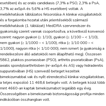
esetében) és az oralis candidiasis (7,3% a PSO, 2,3% a PsA,
3,7% az axSpA és 5,6% a HS esetében) voltak. A
mellékhatások táblázatos felsorolása A klinikai vizsgálatokból
és a forgalomba hozatal utáni jelentésekből származó
mellékhatások (1. táblázat) MedDRA szervrendszer és
gyakoriság szerint vannak csoportosítva, a következő konvenció
szerint: nagyon gyakori (≥ 1/10), gyakori (≥ 1/100 – < 1/10),
nem gyakori (≥ 1/1000 – < 1/100), ritka (≥ 1/10 000 – <
1/1000), nagyon ritka (< 1/10 000), nem ismert (a gyakoriság a
rendelkezésre álló adatokból nem állapítható meg). Összesen
5862, plakkos psoriasisban (PSO), arthritis psoriaticában (PsA),
axialis spondyloarthritisben (nr-axSpA és AS) vagy hidradenitis
suppurativában (HS) szenvedő beteget kezeltek
bimekizumabbal vak és nyílt elrendezésű klinikai vizsgálatokban,
a teljes expozíció 11 468,6 betegév volt. A betegek közül több
mint 4660-an kaptak bimekizumabot legalább egy évig.
Összességében a bimekizumab biztonságossági profilja minden
indikációban összhangban volt.