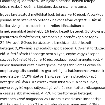
Fáradtság a) Ide tartozik: az injekció beadási helyén fellépő
bőrpír, reakció, ödéma, fájdalom, duzzanat, hematóma.
Egyes kiválasztott mellékhatások leírása Fertőzések A plakkos
psoriasisban szenvedő betegek bevonásával végzett III. fázisú
klinikai vizsgálatok placebokontrollos időszakában a
bimekizumabbal legfeljebb 16 hétig kezelt betegek 36,0%-ánál
jelentettek fertőzéseket, szemben a placebót kapó betegek
22,5%-ával. Súlyos fertőzések a bimekizumabbal kezelt
betegek 0,3%-ánál, a placebót kapó betegek 0%-ánál fordultak
elő. A fertőzések többsége nem súlyos, enyhe vagy közepes
súlyosságú felső légúti fertőzés, például nasopharyngitis volt. A
bimekizumabbal kezelt betegeknél magasabb volt az oralis és
oropharyngealis candidiasis gyakorisága a hatásmechanizmusnak
megfelelően (7,3%, illetve 1,2%, szemben a placebót kapó
betegek 0%-ával). Az esetek több mint 98%-a nem súlyos,
enyhe vagy közepes súlyosságú volt, és nem tette szükségessé
a kezelés abbahagyását. A <70 kg testtömegű betegek
esetében kissé magasabb volt az oralis candidiasis incidenciája
(8,5%, szemben a ≥70 kg-os betegek esetében mért 7,0%-