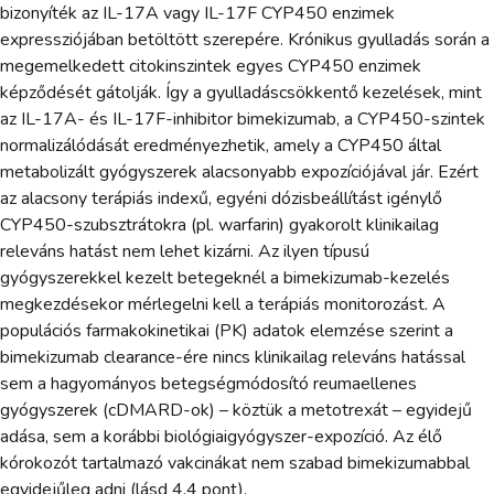
bizonyíték az IL-17A vagy IL-17F CYP450 enzimek
expressziójában betöltött szerepére. Krónikus gyulladás során a
megemelkedett citokinszintek egyes CYP450 enzimek
képződését gátolják. Így a gyulladáscsökkentő kezelések, mint
az IL-17A- és IL-17F-inhibitor bimekizumab, a CYP450-szintek
normalizálódását eredményezhetik, amely a CYP450 által
metabolizált gyógyszerek alacsonyabb expozíciójával jár. Ezért
az alacsony terápiás indexű, egyéni dózisbeállítást igénylő
CYP450-szubsztrátokra (pl. warfarin) gyakorolt klinikailag
releváns hatást nem lehet kizárni. Az ilyen típusú
gyógyszerekkel kezelt betegeknél a bimekizumab-kezelés
megkezdésekor mérlegelni kell a terápiás monitorozást. A
populációs farmakokinetikai (PK) adatok elemzése szerint a
bimekizumab clearance-ére nincs klinikailag releváns hatással
sem a hagyományos betegségmódosító reumaellenes
gyógyszerek (cDMARD-ok) – köztük a metotrexát – egyidejű
adása, sem a korábbi biológiaigyógyszer-expozíció. Az élő
kórokozót tartalmazó vakcinákat nem szabad bimekizumabbal
egyidejűleg adni (lásd 4.4 pont).