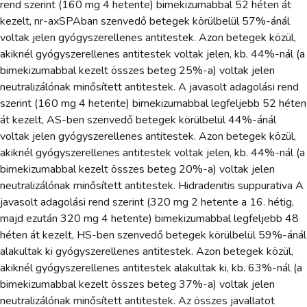
rend szerint (160 mg 4 hetente) bimekizumabbal 52 héten át
kezelt, nr-axSPAban szenvedő betegek körülbelül 57%-ánál
voltak jelen gyógyszerellenes antitestek. Azon betegek közül,
akiknél gyógyszerellenes antitestek voltak jelen, kb. 44%-nál (a
bimekizumabbal kezelt összes beteg 25%-a) voltak jelen
neutralizálónak minősített antitestek. A javasolt adagolási rend
szerint (160 mg 4 hetente) bimekizumabbal legfeljebb 52 héten
át kezelt, AS-ben szenvedő betegek körülbelül 44%-ánál
voltak jelen gyógyszerellenes antitestek. Azon betegek közül,
akiknél gyógyszerellenes antitestek voltak jelen, kb. 44%-nál (a
bimekizumabbal kezelt összes beteg 20%-a) voltak jelen
neutralizálónak minősített antitestek. Hidradenitis suppurativa A
javasolt adagolási rend szerint (320 mg 2 hetente a 16. hétig,
majd ezután 320 mg 4 hetente) bimekizumabbal legfeljebb 48
héten át kezelt, HS-ben szenvedő betegek körülbelül 59%-ánál
alakultak ki gyógyszerellenes antitestek. Azon betegek közül,
akiknél gyógyszerellenes antitestek alakultak ki, kb. 63%-nál (a
bimekizumabbal kezelt összes beteg 37%-a) voltak jelen
neutralizálónak minősített antitestek. Az összes javallatot