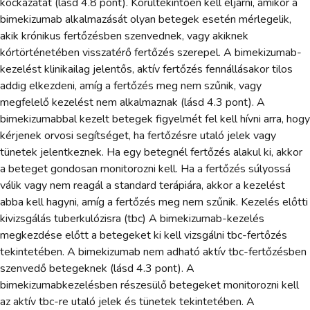
kockázatát (lásd 4.8 pont). Körültekintően kell eljárni, amikor a
bimekizumab alkalmazását olyan betegek esetén mérlegelik,
akik krónikus fertőzésben szenvednek, vagy akiknek
kórtörténetében visszatérő fertőzés szerepel. A bimekizumab-
kezelést klinikailag jelentős, aktív fertőzés fennállásakor tilos
addig elkezdeni, amíg a fertőzés meg nem szűnik, vagy
megfelelő kezelést nem alkalmaznak (lásd 4.3 pont). A
bimekizumabbal kezelt betegek figyelmét fel kell hívni arra, hogy
kérjenek orvosi segítséget, ha fertőzésre utaló jelek vagy
tünetek jelentkeznek. Ha egy betegnél fertőzés alakul ki, akkor
a beteget gondosan monitorozni kell. Ha a fertőzés súlyossá
válik vagy nem reagál a standard terápiára, akkor a kezelést
abba kell hagyni, amíg a fertőzés meg nem szűnik. Kezelés előtti
kivizsgálás tuberkulózisra (tbc) A bimekizumab-kezelés
megkezdése előtt a betegeket ki kell vizsgálni tbc-fertőzés
tekintetében. A bimekizumab nem adható aktív tbc-fertőzésben
szenvedő betegeknek (lásd 4.3 pont). A
bimekizumabkezelésben részesülő betegeket monitorozni kell
az aktív tbc-re utaló jelek és tünetek tekintetében. A