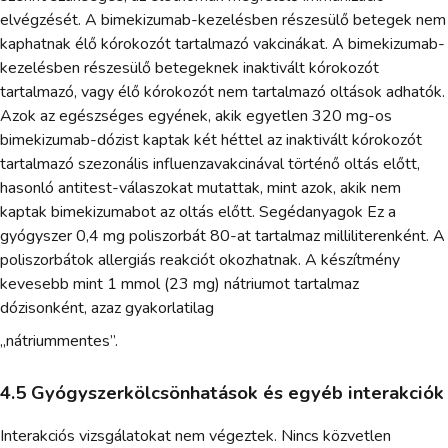
elvégzését. A bimekizumab-kezelésben részesülő betegek nem
kaphatnak élő kórokozót tartalmazó vakcinákat. A bimekizumab-
kezelésben részesülő betegeknek inaktivált kórokozót
tartalmazó, vagy élő kórokozót nem tartalmazó oltások adhatók.
Azok az egészséges egyének, akik egyetlen 320 mg-os
bimekizumab-dózist kaptak két héttel az inaktivált kórokozót
tartalmazó szezonális influenzavakcinával történő oltás előtt,
hasonló antitest-válaszokat mutattak, mint azok, akik nem
kaptak bimekizumabot az oltás előtt. Segédanyagok Ez a
gyógyszer 0,4 mg poliszorbát 80-at tartalmaz milliliterenként. A
poliszorbátok allergiás reakciót okozhatnak. A készítmény
kevesebb mint 1 mmol (23 mg) nátriumot tartalmaz
dózisonként, azaz gyakorlatilag
„nátriummentes”.
4.5 Gyógyszerkölcsönhatások és egyéb interakciók
Interakciós vizsgálatokat nem végeztek. Nincs közvetlen