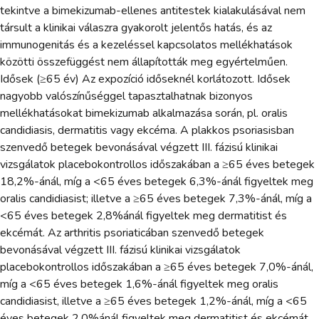
tekintve a bimekizumab-ellenes antitestek kialakulásával nem
társult a klinikai válaszra gyakorolt jelentős hatás, és az
immunogenitás és a kezeléssel kapcsolatos mellékhatások
közötti összefüggést nem állapították meg egyértelműen.
Idősek (≥65 év) Az expozíció időseknél korlátozott. Idősek
nagyobb valószínűséggel tapasztalhatnak bizonyos
mellékhatásokat bimekizumab alkalmazása során, pl. oralis
candidiasis, dermatitis vagy ekcéma. A plakkos psoriasisban
szenvedő betegek bevonásával végzett III. fázisú klinikai
vizsgálatok placebokontrollos időszakában a ≥65 éves betegek
18,2%-ánál, míg a <65 éves betegek 6,3%-ánál figyeltek meg
oralis candidiasist; illetve a ≥65 éves betegek 7,3%-ánál, míg a
<65 éves betegek 2,8%ánál figyeltek meg dermatitist és
ekcémát. Az arthritis psoriaticában szenvedő betegek
bevonásával végzett III. fázisú klinikai vizsgálatok
placebokontrollos időszakában a ≥65 éves betegek 7,0%-ánál,
míg a <65 éves betegek 1,6%-ánál figyeltek meg oralis
candidiasist, illetve a ≥65 éves betegek 1,2%-ánál, míg a <65
éves betegek 2,0%ánál figyeltek meg dermatitist és ekcémát.