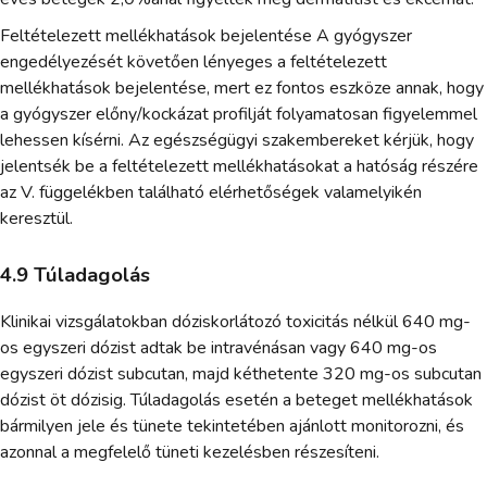
Feltételezett mellékhatások bejelentése A gyógyszer
engedélyezését követően lényeges a feltételezett
mellékhatások bejelentése, mert ez fontos eszköze annak, hogy
a gyógyszer előny/kockázat profilját folyamatosan figyelemmel
lehessen kísérni. Az egészségügyi szakembereket kérjük, hogy
jelentsék be a feltételezett mellékhatásokat a hatóság részére
az V. függelékben található elérhetőségek valamelyikén
keresztül.
4.9 Túladagolás
Klinikai vizsgálatokban dóziskorlátozó toxicitás nélkül 640 mg-
os egyszeri dózist adtak be intravénásan vagy 640 mg-os
egyszeri dózist subcutan, majd kéthetente 320 mg-os subcutan
dózist öt dózisig. Túladagolás esetén a beteget mellékhatások
bármilyen jele és tünete tekintetében ajánlott monitorozni, és
azonnal a megfelelő tüneti kezelésben részesíteni.