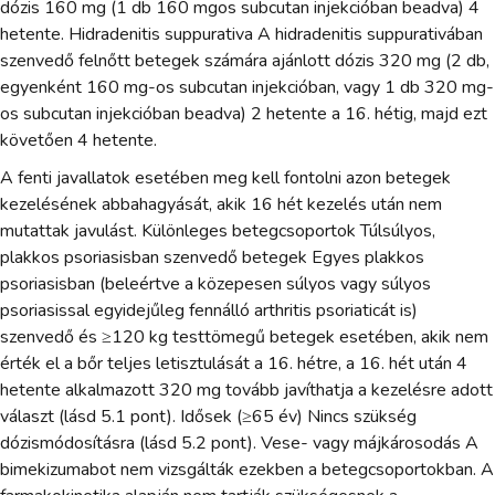
dózis 160 mg (1 db 160 mgos subcutan injekcióban beadva) 4
hetente. Hidradenitis suppurativa A hidradenitis suppurativában
szenvedő felnőtt betegek számára ajánlott dózis 320 mg (2 db,
egyenként 160 mg-os subcutan injekcióban, vagy 1 db 320 mg-
os subcutan injekcióban beadva) 2 hetente a 16. hétig, majd ezt
követően 4 hetente.
A fenti javallatok esetében meg kell fontolni azon betegek
kezelésének abbahagyását, akik 16 hét kezelés után nem
mutattak javulást. Különleges betegcsoportok Túlsúlyos,
plakkos psoriasisban szenvedő betegek Egyes plakkos
psoriasisban (beleértve a közepesen súlyos vagy súlyos
psoriasissal egyidejűleg fennálló arthritis psoriaticát is)
szenvedő és ≥120 kg testtömegű betegek esetében, akik nem
érték el a bőr teljes letisztulását a 16. hétre, a 16. hét után 4
hetente alkalmazott 320 mg tovább javíthatja a kezelésre adott
választ (lásd 5.1 pont). Idősek (≥65 év) Nincs szükség
dózismódosításra (lásd 5.2 pont). Vese- vagy májkárosodás A
bimekizumabot nem vizsgálták ezekben a betegcsoportokban. A