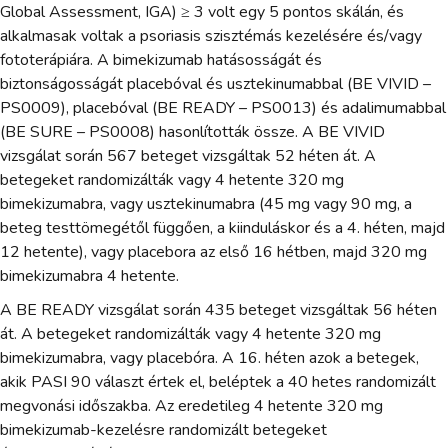
Global Assessment, IGA) ≥ 3 volt egy 5 pontos skálán, és
alkalmasak voltak a psoriasis szisztémás kezelésére és/vagy
fototerápiára. A bimekizumab hatásosságát és
biztonságosságát placebóval és usztekinumabbal (BE VIVID –
PS0009), placebóval (BE READY – PS0013) és adalimumabbal
(BE SURE – PS0008) hasonlították össze. A BE VIVID
vizsgálat során 567 beteget vizsgáltak 52 héten át. A
betegeket randomizálták vagy 4 hetente 320 mg
bimekizumabra, vagy usztekinumabra (45 mg vagy 90 mg, a
beteg testtömegétől függően, a kiinduláskor és a 4. héten, majd
12 hetente), vagy placebora az első 16 hétben, majd 320 mg
bimekizumabra 4 hetente.
A BE READY vizsgálat során 435 beteget vizsgáltak 56 héten
át. A betegeket randomizálták vagy 4 hetente 320 mg
bimekizumabra, vagy placebóra. A 16. héten azok a betegek,
akik PASI 90 választ értek el, beléptek a 40 hetes randomizált
megvonási időszakba. Az eredetileg 4 hetente 320 mg
bimekizumab-kezelésre randomizált betegeket