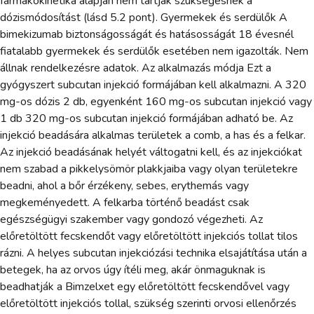
farmakokinetika alapján nem tartják szükségesnek a
dózismódosítást (lásd 5.2 pont). Gyermekek és serdülők A
bimekizumab biztonságosságát és hatásosságát 18 évesnél
fiatalabb gyermekek és serdülők esetében nem igazolták. Nem
állnak rendelkezésre adatok. Az alkalmazás módja Ezt a
gyógyszert subcutan injekció formájában kell alkalmazni. A 320
mg-os dózis 2 db, egyenként 160 mg-os subcutan injekció vagy
1 db 320 mg-os subcutan injekció formájában adható be. Az
injekció beadására alkalmas területek a comb, a has és a felkar.
Az injekció beadásának helyét váltogatni kell, és az injekciókat
nem szabad a pikkelysömör plakkjaiba vagy olyan területekre
beadni, ahol a bőr érzékeny, sebes, erythemás vagy
megkeményedett. A felkarba történő beadást csak
egészségügyi szakember vagy gondozó végezheti. Az
előretöltött fecskendőt vagy előretöltött injekciós tollat tilos
rázni. A helyes subcutan injekciózási technika elsajátítása után a
betegek, ha az orvos úgy ítéli meg, akár önmaguknak is
beadhatják a Bimzelxet egy előretöltött fecskendővel vagy
előretöltött injekciós tollal, szükség szerinti orvosi ellenőrzés