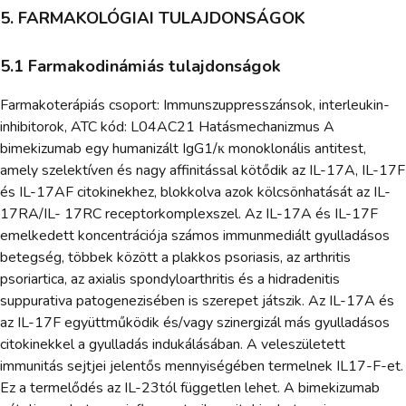
5. FARMAKOLÓGIAI TULAJDONSÁGOK
5.1 Farmakodinámiás tulajdonságok
Farmakoterápiás csoport: Immunszuppresszánsok, interleukin-
inhibitorok, ATC kód: L04AC21 Hatásmechanizmus A
bimekizumab egy humanizált IgG1/κ monoklonális antitest,
amely szelektíven és nagy affinitással kötődik az IL-17A, IL-17F
és IL-17AF citokinekhez, blokkolva azok kölcsönhatását az IL-
17RA/IL- 17RC receptorkomplexszel. Az IL-17A és IL-17F
emelkedett koncentrációja számos immunmediált gyulladásos
betegség, többek között a plakkos psoriasis, az arthritis
psoriartica, az axialis spondyloarthritis és a hidradenitis
suppurativa patogenezisében is szerepet játszik. Az IL-17A és
az IL-17F együttműködik és/vagy szinergizál más gyulladásos
citokinekkel a gyulladás indukálásában. A veleszületett
immunitás sejtjei jelentős mennyiségében termelnek IL17-F-et.
Ez a termelődés az IL-23tól független lehet. A bimekizumab