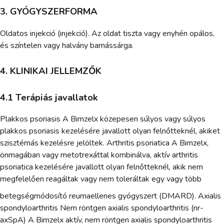
3. GYÓGYSZERFORMA
Oldatos injekció (injekció). Az oldat tiszta vagy enyhén opálos,
és színtelen vagy halvány barnássárga.
4. KLINIKAI JELLEMZŐK
4.1 Terápiás javallatok
Plakkos psoriasis A Bimzelx közepesen súlyos vagy súlyos
plakkos psoriasis kezelésére javallott olyan felnőtteknél, akiket
szisztémás kezelésre jelöltek. Arthritis psoriatica A Bimzelx,
önmagában vagy metotrexáttal kombinálva, aktív arthritis
psoriatica kezelésére javallott olyan felnőtteknél, akik nem
megfelelően reagáltak vagy nem toleráltak egy vagy több
betegségmódosító reumaellenes gyógyszert (DMARD). Axialis
spondyloarthritis Nem röntgen axialis spondyloarthritis (nr-
axSpA) A Bimzelx aktív, nem röntgen axialis spondyloarthritis