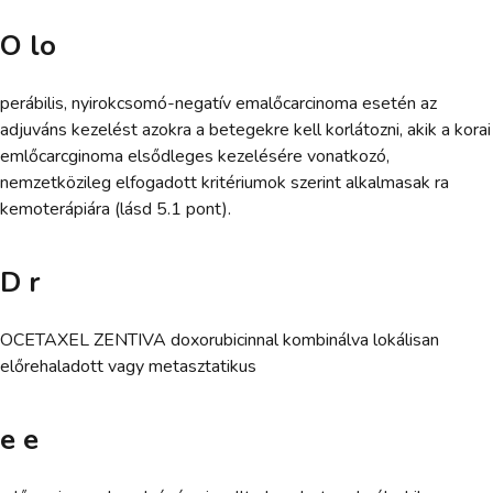
O lo
perábilis, nyirokcsomó-negatív emalőcarcinoma esetén az
adjuváns kezelést azokra a betegekre kell korlátozni, akik a korai
emlőcarcginoma elsődleges kezelésére vonatkozó,
nemzetközileg elfogadott kritériumok szerint alkalmasak ra
kemoterápiára (lásd 5.1 pont).
D r
OCETAXEL ZENTIVA doxorubicinnal kombinálva lokálisan
előrehaladott vagy metasztatikus
e e