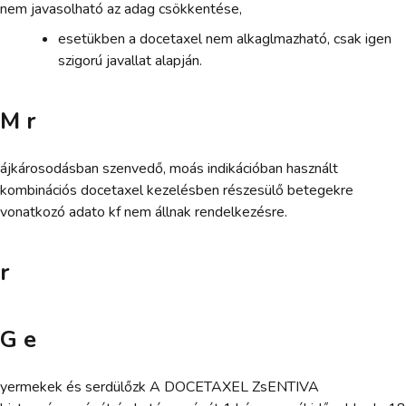
nem javasolható az adag csökkentése,
esetükben a docetaxel nem alkaglmazható, csak igen
szigorú javallat alapján.
M r
ájkárosodásban szenvedő, moás indikációban használt
kombinációs docetaxel kezelésben részesülő betegekre
vonatkozó adato kf nem állnak rendelkezésre.
r
G e
yermekek és serdülőzk A DOCETAXEL ZsENTIVA