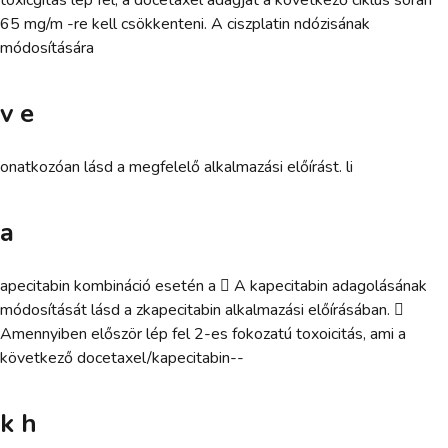
65 mg/m -re kell csökkenteni. A ciszplatin ndózisának
módosítására
v e
onatkozóan lásd a megfelelő alkalmazási előírást. li
a
apecitabin kombináció esetén a  A kapecitabin adagolásának
módosítását lásd a zkapecitabin alkalmazási előírásában. 
Amennyiben először lép fel 2-es fokozatú toxoicitás, ami a
következő docetaxel/kapecitabin--
k h