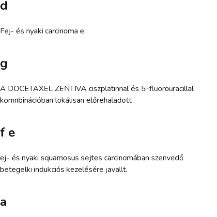
d
Fej- és nyaki carcinoma e
g
A DOCETAXEL ZENTIVA ciszplatinnal és 5-fluorouracillal
komnbinációban lokálisan előrehaladott
f e
ej- és nyaki squamosus sejtes carcinomában szenvedő
betegelki indukciós kezelésére javallt.
a