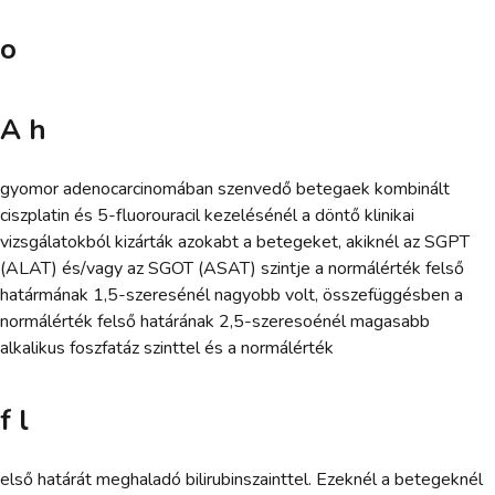
o
A h
gyomor adenocarcinomában szenvedő betegaek kombinált
ciszplatin és 5-fluorouracil kezelésénél a döntő klinikai
vizsgálatokból kizárták azokabt a betegeket, akiknél az SGPT
(ALAT) és/vagy az SGOT (ASAT) szintje a normálérték felső
határmának 1,5-szeresénél nagyobb volt, összefüggésben a
normálérték felső határának 2,5-szeresoénél magasabb
alkalikus foszfatáz szinttel és a normálérték
f l
első határát meghaladó bilirubinszainttel. Ezeknél a betegeknél