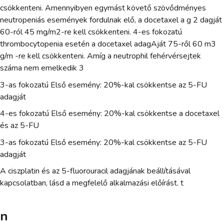
csökkenteni. Amennyibyen egymást követő szövődményes
neutropeniás események fordulnak elő, a docetaxel a g 2 dagját
60-ról 45 mg/m2-re kell csökkenteni. 4-es fokozatú
thrombocytopenia esetén a docetaxel adagAját 75-ről 60 m3
g/m -re kell csökkenteni. Amíg a neutrophil fehérvérsejtek
száma nem emelkedik 3
3-as fokozatú Első esemény: 20%-kal csökkentse az 5-FU
adagját
4-es fokozatú Első esemény: 20%-kal csökkentse a docetaxel
és az 5-FU
3-as fokozatú Első esemény: 20%-kal csökkentse az 5-FU
adagját
A ciszplatin és az 5-fluorouracil adagjának beállításával
kapcsolatban, lásd a megfelelő alkalmazási előírást. t
n