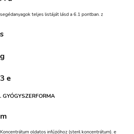
segédanyagok teljes listáját lásd a 6.1 pontban. z
s
g
3 e
. GYÓGYSZERFORMA
m
Koncentrátum oldatos infúzióhoz (steril koncentrátum). e