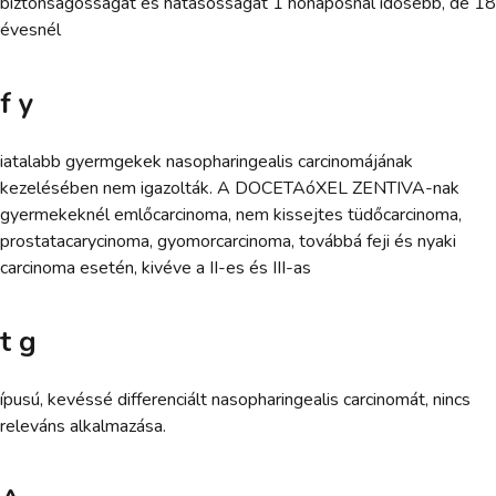
biztonságosságát és hatásosságát 1 hónaposnál idősebb, de 18
évesnél
f y
iatalabb gyermgekek nasopharingealis carcinomájának
kezelésében nem igazolták. A DOCETAóXEL ZENTIVA-nak
gyermekeknél emlőcarcinoma, nem kissejtes tüdőcarcinoma,
prostatacarycinoma, gyomorcarcinoma, továbbá feji és nyaki
carcinoma esetén, kivéve a II-es és III-as
t g
ípusú, kevéssé differenciált nasopharingealis carcinomát, nincs
releváns alkalmazása.