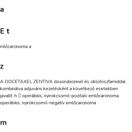
a
E t
mlőcarcinoma a
z
A DOCETAXEL ZENTIVA doxorubicinnel és ciklofoszfamiddal
kombinálva adjuváns kezelésként a következő esetekben
javallt: h  operábilis, nyirokcsomó-pozitaív emlőcarcinoma
operábilis, nyirokcsomó-negatív emlőcarcinoma
m