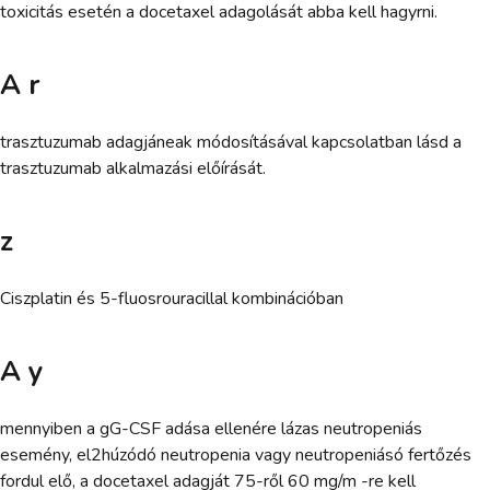
toxicitás esetén a docetaxel adagolását abba kell hagyrni.
A r
trasztuzumab adagjáneak módosításával kapcsolatban lásd a
trasztuzumab alkalmazási előírását.
z
Ciszplatin és 5-fluosrouracillal kombinációban
A y
mennyiben a gG-CSF adása ellenére lázas neutropeniás
esemény, el2húzódó neutropenia vagy neutropeniásó fertőzés
fordul elő, a docetaxel adagját 75-ről 60 mg/m -re kell