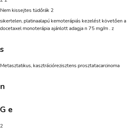
Nem kissejtes tüdőrák 2
sikertelen, platinaalapú kemoterápiás kezelést követően a
docetaxel monoterápia ajánlott adagja n 75 mg/m . z
s
Metasztatikus, kasztrációrezisztens prosztatacarcinoma
n
G e
2