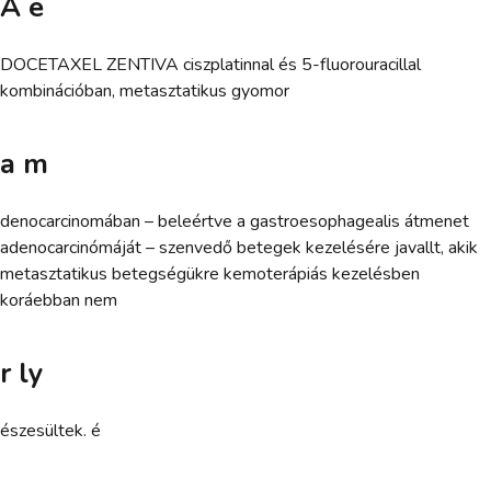
A e
DOCETAXEL ZENTIVA ciszplatinnal és 5-fluorouracillal
kombinációban, metasztatikus gyomor
a m
denocarcinomában – beleértve a gastroesophagealis átmenet
adenocarcinómáját – szenvedő betegek kezelésére javallt, akik
metasztatikus betegségükre kemoterápiás kezelésben
koráebban nem
r ly
észesültek. é