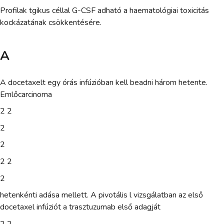
Profilak tgikus céllal G-CSF adható a haematológiai toxicitás
kockázatának csökkentésére.
A
A docetaxelt egy órás infúzióban kell beadni három hetente.
Emlőcarcinoma
2 2
2
2
2 2
2
hetenkénti adása mellett. A pivotális l vizsgálatban az első
docetaxel infúziót a trasztuzumab első adagját
2 2