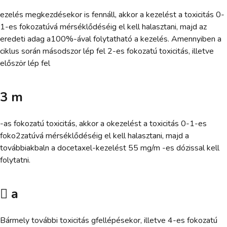
ezelés megkezdésekor is fennáll, akkor a kezelést a toxicitás 0-
1-es fokozatúvá mérséklődéséig el kell halasztani, majd az
eredeti adag a100%-ával folytatható a kezelés. Amennyiben a
ciklus során másodszor lép fel 2-es fokozatú toxicitás, illetve
először lép fel
3 m
-as fokozatú toxicitás, akkor a okezelést a toxicitás 0-1-es
foko2zatúvá mérséklődéséig el kell halasztani, majd a
továbbiakbaln a docetaxel-kezelést 55 mg/m -es dózissal kell
folytatni.
 a
Bármely további toxicitás gfellépésekor, illetve 4-es fokozatú