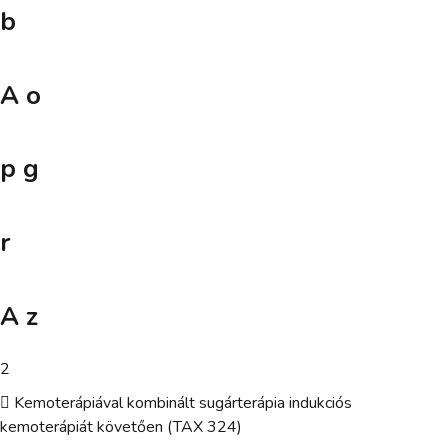
b
A o
p g
r
A z
2
 Kemoterápiával kombinált sugárterápia indukciós
kemoterápiát követően (TAX 324)