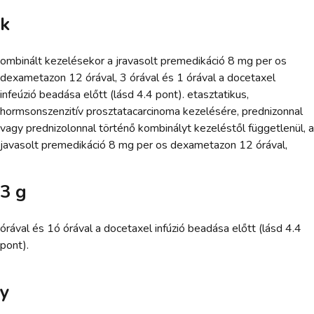
k
ombinált kezelésekor a jravasolt premedikáció 8 mg per os
dexametazon 12 órával, 3 órával és 1 órával a docetaxel
infeúzió beadása előtt (lásd 4.4 pont). etasztatikus,
hormsonszenzitív prosztatacarcinoma kezelésére, prednizonnal
vagy prednizolonnal történő kombinályt kezeléstől függetlenül, a
javasolt premedikáció 8 mg per os dexametazon 12 órával,
3 g
órával és 1ó órával a docetaxel infúzió beadása előtt (lásd 4.4
pont).
y