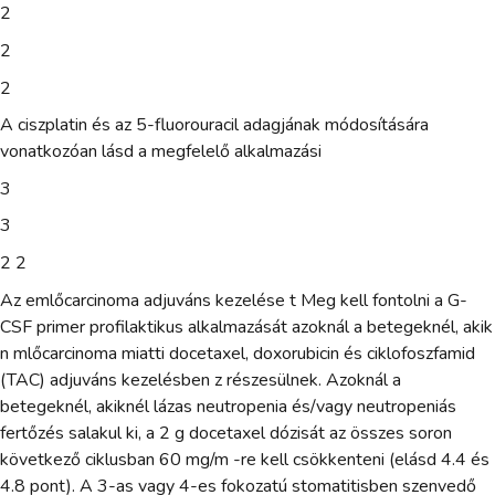
2
2
2
A ciszplatin és az 5-fluorouracil adagjának módosítására
vonatkozóan lásd a megfelelő alkalmazási
3
3
2 2
Az emlőcarcinoma adjuváns kezelése t Meg kell fontolni a G-
CSF primer profilaktikus alkalmazását azoknál a betegeknél, akik
n mlőcarcinoma miatti docetaxel, doxorubicin és ciklofoszfamid
(TAC) adjuváns kezelésben z részesülnek. Azoknál a
betegeknél, akiknél lázas neutropenia és/vagy neutropeniás
fertőzés salakul ki, a 2 g docetaxel dózisát az összes soron
következő ciklusban 60 mg/m -re kell csökkenteni (elásd 4.4 és
4.8 pont). A 3-as vagy 4-es fokozatú stomatitisben szenvedő