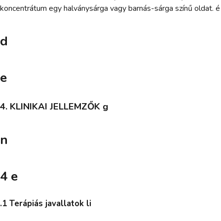
koncentrátum egy halványsárga vagy barnás-sárga színű oldat. é
d
e
4. KLINIKAI JELLEMZŐK g
n
4 e
.1 Terápiás javallatok li