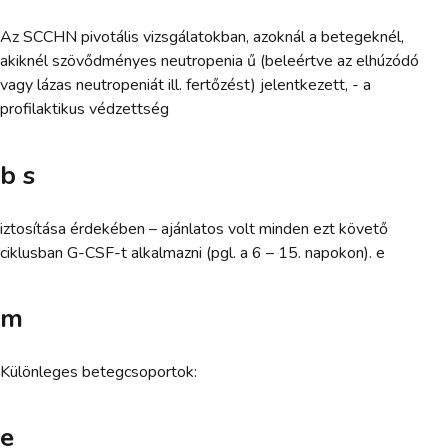
Az SCCHN pivotális vizsgálatokban, azoknál a betegeknél,
akiknél szövődményes neutropenia ű (beleértve az elhúzódó
vagy lázas neutropeniát ill. fertőzést) jelentkezett, - a
profilaktikus védzettség
b s
iztosítása érdekében – ajánlatos volt minden ezt követő
ciklusban G-CSF-t alkalmazni (pgl. a 6 – 15. napokon). e
m
Különleges betegcsoportok:
e