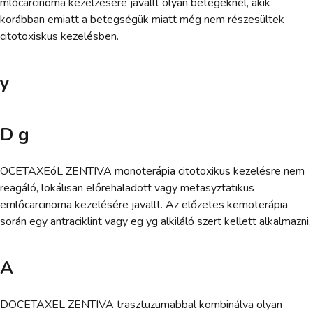
mlőcarcinoma kezelzésére javallt olyan betegeknél, akik
korábban emiatt a betegségük miatt még nem részesültek
citotoxiskus kezelésben.
y
D g
OCETAXEóL ZENTIVA monoterápia citotoxikus kezelésre nem
reagáló, lokálisan előrehaladott vagy metasyztatikus
emlőcarcinoma kezelésére javallt. Az előzetes kemoterápia
során egy antraciklint vagy eg yg alkiláló szert kellett alkalmazni.
A
DOCETAXEL ZENTIVA trasztuzumabbal kombinálva olyan