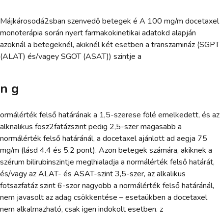
Májkárosodá2sban szenvedő betegek é A 100 mg/m docetaxel
monoterápia során nyert farmakokinetikai adatokd alapján
azoknál a betegeknél, akiknél két esetben a transzamináz (SGPT
(ALAT) és/vagey SGOT (ASAT)) szintje a
n g
ormálérték felső határának a 1,5-szerese fölé emelkedett, és az
alknalikus fosz2fatázszint pedig 2,5-szer magasabb a
normálérték felső határánál, a docetaxel ajánlott ad aegja 75
mg/m (lásd 4.4 és 5.2 pont). Azon betegek számára, akiknek a
szérum bilirubinszintje meglhialadja a normálérték felső határát,
és/vagy az ALAT- és ASAT-szint 3,5-szer, az alkalikus
fotsazfatáz szint 6-szor nagyobb a normálérték felső határánál,
nem javasolt az adag csökkentése – esetaükben a docetaxel
nem alkalmazható, csak igen indokolt esetben. z