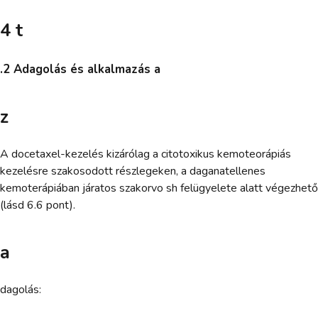
4 t
.2 Adagolás és alkalmazás a
z
A docetaxel-kezelés kizárólag a citotoxikus kemoteorápiás
kezelésre szakosodott részlegeken, a daganatellenes
kemoterápiában járatos szakorvo sh felügyelete alatt végezhető
(lásd 6.6 pont).
a
dagolás: