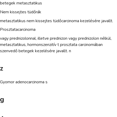
betegek metasztatikus
Nem kissejtes tüdőrák
metasztatikus nem kissejtes tüdőcarcinoma kezelésére javallt.
Prosztatacarcinoma
vagy prednizolonnal, illetve prednizon vagy prednizolon nélkül,
metasztatikus, hormonszenzitív t prosztata carcinomában
szenvedő betegek kezelésére javallt. n
z
Gyomor adenocarcinoma s
g