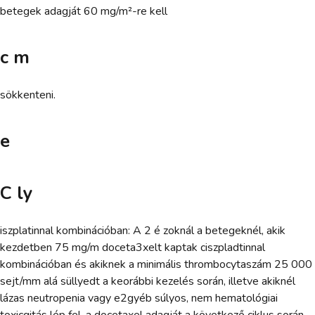
betegek adagját 60 mg/m²-re kell
c m
sökkenteni.
e
C ly
iszplatinnal kombinációban: A 2 é zoknál a betegeknél, akik
kezdetben 75 mg/m doceta3xelt kaptak ciszpladtinnal
kombinációban és akiknek a minimális thrombocytaszám 25 000
sejt/mm alá süllyedt a keorábbi kezelés során, illetve akiknél
lázas neutropenia vagy e2gyéb súlyos, nem hematológiai
toxicgitás lép fel, a docetaxel adagját a következő ciklus során