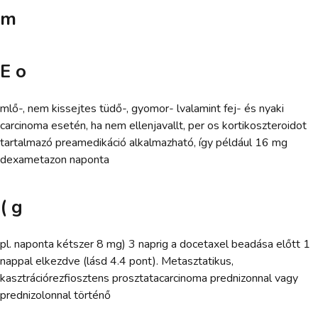
m
E o
mlő-, nem kissejtes tüdő-, gyomor- lvalamint fej- és nyaki
carcinoma esetén, ha nem ellenjavallt, per os kortikoszteroidot
tartalmazó preamedikáció alkalmazható, így például 16 mg
dexametazon naponta
( g
pl. naponta kétszer 8 mg) 3 naprig a docetaxel beadása előtt 1
nappal elkezdve (lásd 4.4 pont). Metasztatikus,
kasztrációrezfiosztens prosztatacarcinoma prednizonnal vagy
prednizolonnal történő