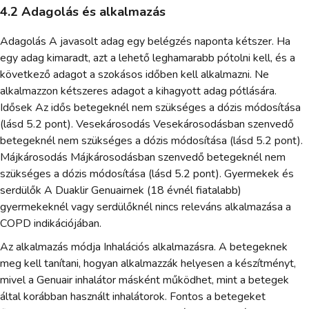
4.2 Adagolás és alkalmazás
Adagolás A javasolt adag egy belégzés naponta kétszer. Ha
egy adag kimaradt, azt a lehető leghamarabb pótolni kell, és a
következő adagot a szokásos időben kell alkalmazni. Ne
alkalmazzon kétszeres adagot a kihagyott adag pótlására.
Idősek Az idős betegeknél nem szükséges a dózis módosítása
(lásd 5.2 pont). Vesekárosodás Vesekárosodásban szenvedő
betegeknél nem szükséges a dózis módosítása (lásd 5.2 pont).
Májkárosodás Májkárosodásban szenvedő betegeknél nem
szükséges a dózis módosítása (lásd 5.2 pont). Gyermekek és
serdülők A Duaklir Genuairnek (18 évnél fiatalabb)
gyermekeknél vagy serdülőknél nincs releváns alkalmazása a
COPD indikációjában.
Az alkalmazás módja Inhalációs alkalmazásra. A betegeknek
meg kell tanítani, hogyan alkalmazzák helyesen a készítményt,
mivel a Genuair inhalátor másként működhet, mint a betegek
által korábban használt inhalátorok. Fontos a betegeket