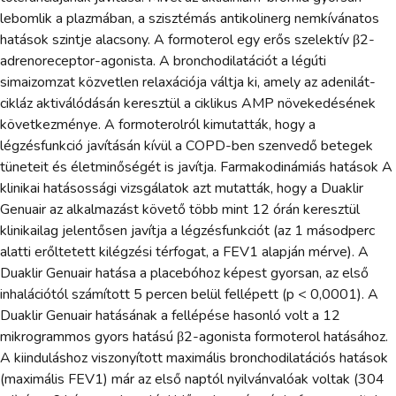
lebomlik a plazmában, a szisztémás antikolinerg nemkívánatos
hatások szintje alacsony. A formoterol egy erős szelektív β2-
adrenoreceptor-agonista. A bronchodilatációt a légúti
simaizomzat közvetlen relaxációja váltja ki, amely az adenilát-
cikláz aktiválódásán keresztül a ciklikus AMP növekedésének
következménye. A formoterolról kimutatták, hogy a
légzésfunkció javításán kívül a COPD-ben szenvedő betegek
tüneteit és életminőségét is javítja. Farmakodinámiás hatások A
klinikai hatásossági vizsgálatok azt mutatták, hogy a Duaklir
Genuair az alkalmazást követő több mint 12 órán keresztül
klinikailag jelentősen javítja a légzésfunkciót (az 1 másodperc
alatti erőltetett kilégzési térfogat, a FEV1 alapján mérve). A
Duaklir Genuair hatása a placebóhoz képest gyorsan, az első
inhalációtól számított 5 percen belül fellépett (p < 0,0001). A
Duaklir Genuair hatásának a fellépése hasonló volt a 12
mikrogrammos gyors hatású β2-agonista formoterol hatásához.
A kiinduláshoz viszonyított maximális bronchodilatációs hatások
(maximális FEV1) már az első naptól nyilvánvalóak voltak (304