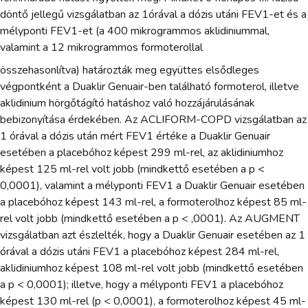
döntő jellegű vizsgálatban az 1órával a dózis utáni FEV1-et és a
mélyponti FEV1-et (a 400 mikrogrammos aklidiniummal,
valamint a 12 mikrogrammos formoterollal
összehasonlítva) határozták meg együttes elsődleges
végpontként a Duaklir Genuair-ben található formoterol, illetve
aklidinium hörgőtágító hatáshoz való hozzájárulásának
bebizonyítása érdekében. Az ACLIFORM-COPD vizsgálatban az
1 órával a dózis után mért FEV1 értéke a Duaklir Genuair
esetében a placebóhoz képest 299 ml-rel, az aklidiniumhoz
képest 125 ml-rel volt jobb (mindkettő esetében a p <
0,0001), valamint a mélyponti FEV1 a Duaklir Genuair esetében
a placebóhoz képest 143 ml-rel, a formoterolhoz képest 85 ml-
rel volt jobb (mindkettő esetében a p < ,0001). Az AUGMENT
vizsgálatban azt észlelték, hogy a Duaklir Genuair esetében az 1
órával a dózis utáni FEV1 a placebóhoz képest 284 ml-rel,
aklidiniumhoz képest 108 ml-rel volt jobb (mindkettő esetében
a p < 0,0001); illetve, hogy a mélyponti FEV1 a placebóhoz
képest 130 ml-rel (p < 0,0001), a formoterolhoz képest 45 ml-