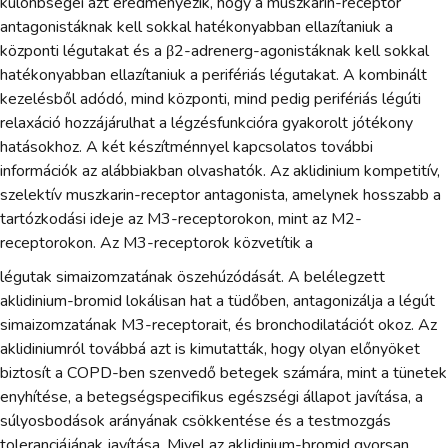
különbségei azt eredményezik, hogy a muszkarin-receptor
antagonistáknak kell sokkal hatékonyabban ellazítaniuk a
központi légutakat és a β2-adrenerg-agonistáknak kell sokkal
hatékonyabban ellazítaniuk a perifériás légutakat. A kombinált
kezelésből adódó, mind központi, mind pedig perifériás légúti
relaxáció hozzájárulhat a légzésfunkcióra gyakorolt jótékony
hatásokhoz. A két készítménnyel kapcsolatos további
információk az alábbiakban olvashatók. Az aklidinium kompetitív,
szelektív muszkarin-receptor antagonista, amelynek hosszabb a
tartózkodási ideje az M3-receptorokon, mint az M2-
receptorokon. Az M3-receptorok közvetítik a
légutak simaizomzatának öszehúzódását. A belélegzett
aklidinium-bromid lokálisan hat a tüdőben, antagonizálja a légút
simaizomzatának M3-receptorait, és bronchodilatációt okoz. Az
aklidiniumról továbbá azt is kimutatták, hogy olyan előnyöket
biztosít a COPD-ben szenvedő betegek számára, mint a tünetek
enyhítése, a betegségspecifikus egészségi állapot javítása, a
súlyosbodások arányának csökkentése és a testmozgás
toleranciájának javítása. Mivel az aklidinium-bromid gyorsan