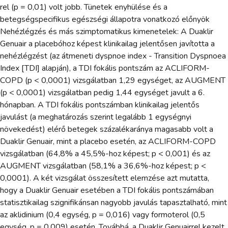
rel (p = 0,01) volt jobb. Tünetek enyhülése és a
betegségspecifikus egészségi állapotra vonatkozó előnyök
Nehézlégzés és más szimptomatikus kimenetelek: A Duaklir
Genuair a placebóhoz képest klinikailag jelentősen javította a
nehézlégzést (az átmeneti dyspnoe index - Transition Dyspnoea
Index [TDI] alapján), a TDI fokális pontszám az ACLIFORM-
COPD (p < 0,0001) vizsgálatban 1,29 egységet, az AUGMENT
(p < 0,0001) vizsgálatban pedig 1,44 egységet javult a 6.
hónapban. A TDI fokális pontszámban klinikailag jelentős
javulást (a meghatározás szerint legalább 1 egységnyi
növekedést) elérő betegek százalékaránya magasabb volt a
Duaklir Genuair, mint a placebo esetén, az ACLIFORM-COPD
vizsgálatban (64,8% a 45,5%-hoz képest; p < 0,001) és az
AUGMENT vizsgálatban (58,1% a 36,6%-hoz képest; p <
0,0001). A két vizsgálat összesített elemzése azt mutatta,
hogy a Duaklir Genuair esetében a TDI fokális pontszámában
statisztikailag szignifikánsan nagyobb javulás tapasztalható, mint
az aklidinium (0,4 egység, p = 0,016) vagy formoterol (0,5
egység, p = 0,009) esetén. Továbbá, a Duaklir Genuairrel kezelt