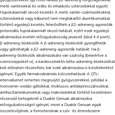
metil-xantinokkal és orális és inhalációs szteroidokkal együtt.
Hypokalaemiát okozó kezelés A metil-xantin-származékokkal,
szteroidokkal vagy káliumot nem megtakarító diuretikumokkal
történő egyidejű kezelés felerősítheti a β2-adrenerg-agonisták
potenciális hypokalaemiát okozó hatását, ezért ezek egyidejű
alkalmazása esetén elővigyázatosság javasolt (lásd 4.4 pont).
β-adrenerg-blokkolók A β-adrenerg-blokkolók gyengíthetik
vagy gátolhatják a β2-adrenerg-agonisták hatását. Ha β-
adrenerg-blokkolók alkalmazására van szükség (beleértve a
szemcseppeket is), a kardioszelektív béta-adrenerg-blokkolókat
kell előnyben részesíteni, bár ezek alkalmazása is körültekintést
igényel. Egyéb farmakodinámiás kölcsönhatások A QTc-
intervallumot ismerten megnyújtó gyógyszerekkel, például a
monoamin-oxidáz-gátlókkal, triciklusos antidepresszánsokkal,
antihisztaminikumokkal vagy makrolidokkal történő kezelésben
részesülő betegeknél a Duaklir Genuair alkalmazása
elővigyázatosságot igényel, mivel a Duaklir Genuair egyik
összetevőjének, a formoterolnak a szív- és érrendszerre