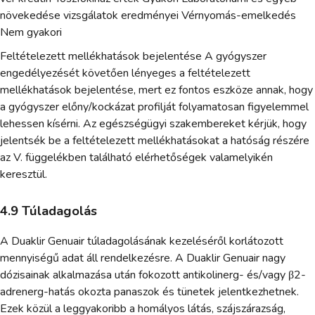
növekedése vizsgálatok eredményei Vérnyomás-emelkedés
Nem gyakori
Feltételezett mellékhatások bejelentése A gyógyszer
engedélyezését követően lényeges a feltételezett
mellékhatások bejelentése, mert ez fontos eszköze annak, hogy
a gyógyszer előny/kockázat profilját folyamatosan figyelemmel
lehessen kísérni. Az egészségügyi szakembereket kérjük, hogy
jelentsék be a feltételezett mellékhatásokat a hatóság részére
az V. függelékben található elérhetőségek valamelyikén
keresztül.
4.9 Túladagolás
A Duaklir Genuair túladagolásának kezeléséről korlátozott
mennyiségű adat áll rendelkezésre. A Duaklir Genuair nagy
dózisainak alkalmazása után fokozott antikolinerg- és/vagy β2-
adrenerg-hatás okozta panaszok és tünetek jelentkezhetnek.
Ezek közül a leggyakoribb a homályos látás, szájszárazság,