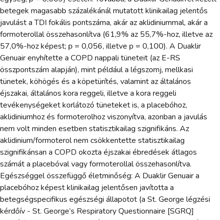
betegek magasabb százalékánál mutatott klinikailag jelentős
javulást a TDI fokális pontszáma, akár az aklidiniummal, akár a
formoterollal összehasonlítva (61,9% az 55,7%-hoz, illetve az
57,0%-hoz képest; p = 0,056, illetve p = 0,100). A Duaklir
Genuair enyhítette a COPD nappali tüneteit (az E-RS
összpontszám alapján), mint például a légszomj, mellkasi
tünetek, köhögés és a köpetürítés, valamint az általános
éjszakai, általános kora reggeli, illetve a kora reggeli
tevékenységeket korlátozó tüneteket is, a placebóhoz,
aklidiniumhoz és formoterolhoz viszonyítva, azonban a javulás
nem volt minden esetben statisztikailag szignifikáns. Az
aklidinium/formoterol nem csökkentette statisztikailag
szignifikánsan a COPD okozta éjszakai ébredések átlagos
számát a placebóval vagy formoterollal összehasonlítva.
Egészséggel összefüggő életminőség: A Duaklir Genuair a
placebóhoz képest klinikailag jelentősen javította a
betegségspecifikus egészségi állapotot (a St. George légzési
kérdőív - St. George’s Respiratory Questionnaire [SGRQ]