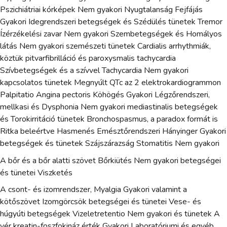
Pszichiátriai kórképek Nem gyakori Nyugtalanság Fejfájás
Gyakori Idegrendszeri betegségek és Szédülés tünetek Tremor
Ízérzékelési zavar Nem gyakori Szembetegségek és Homályos
látás Nem gyakori szemészeti tünetek Cardialis arrhythmiák,
köztük pitvarfibrilláció és paroxysmalis tachycardia
Szívbetegségek és a szívvel Tachycardia Nem gyakori
kapcsolatos tünetek Megnyúlt QTc az 2 elektrokardiogrammon
Palpitatio Angina pectoris Köhögés Gyakori Légzőrendszeri,
mellkasi és Dysphonia Nem gyakori mediastinalis betegségek
és Torokirritáció tünetek Bronchospasmus, a paradox formát is
Ritka beleértve Hasmenés Emésztőrendszeri Hányinger Gyakori
betegségek és tünetek Szájszárazság Stomatitis Nem gyakori
A bőr és a bőr alatti szövet Bőrkiütés Nem gyakori betegségei
és tünetei Viszketés
A csont- és izomrendszer, Myalgia Gyakori valamint a
kötőszövet Izomgörcsök betegségei és tünetei Vese- és
húgyúti betegségek Vizeletretentio Nem gyakori és tünetek A
vér kreatin-foszfokináz érték Gyakori Laboratóriumi és egyéb