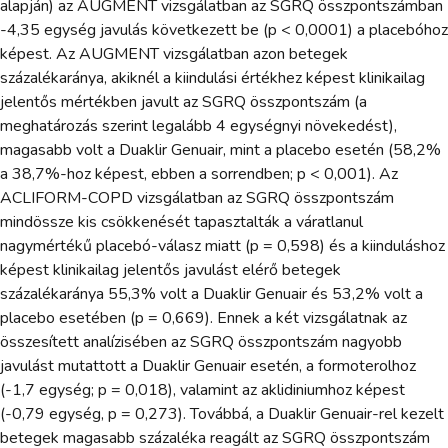
alapján) az AUGMENT vizsgálatban az SGRQ összpontszámban
-4,35 egység javulás következett be (p < 0,0001) a placebóhoz
képest. Az AUGMENT vizsgálatban azon betegek
százalékaránya, akiknél a kiindulási értékhez képest klinikailag
jelentős mértékben javult az SGRQ összpontszám (a
meghatározás szerint legalább 4 egységnyi növekedést),
magasabb volt a Duaklir Genuair, mint a placebo esetén (58,2%
a 38,7%-hoz képest, ebben a sorrendben; p < 0,001). Az
ACLIFORM-COPD vizsgálatban az SGRQ összpontszám
mindössze kis csökkenését tapasztalták a váratlanul
nagymértékű placebó-válasz miatt (p = 0,598) és a kiinduláshoz
képest klinikailag jelentős javulást elérő betegek
százalékaránya 55,3% volt a Duaklir Genuair és 53,2% volt a
placebo esetében (p = 0,669). Ennek a két vizsgálatnak az
összesített analízisében az SGRQ összpontszám nagyobb
javulást mutattott a Duaklir Genuair esetén, a formoterolhoz
(-1,7 egység; p = 0,018), valamint az aklidiniumhoz képest
(-0,79 egység, p = 0,273). Továbbá, a Duaklir Genuair-rel kezelt
betegek magasabb százaléka reagált az SGRQ összpontszám