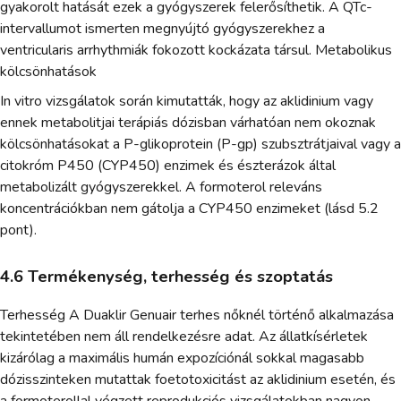
gyakorolt hatását ezek a gyógyszerek felerősíthetik. A QTc-
intervallumot ismerten megnyújtó gyógyszerekhez a
ventricularis arrhythmiák fokozott kockázata társul. Metabolikus
kölcsönhatások
In vitro vizsgálatok során kimutatták, hogy az aklidinium vagy
ennek metabolitjai terápiás dózisban várhatóan nem okoznak
kölcsönhatásokat a P-glikoprotein (P-gp) szubsztrátjaival vagy a
citokróm P450 (CYP450) enzimek és észterázok által
metabolizált gyógyszerekkel. A formoterol releváns
koncentrációkban nem gátolja a CYP450 enzimeket (lásd 5.2
pont).
4.6 Termékenység, terhesség és szoptatás
Terhesség A Duaklir Genuair terhes nőknél történő alkalmazása
tekintetében nem áll rendelkezésre adat. Az állatkísérletek
kizárólag a maximális humán expozíciónál sokkal magasabb
dózisszinteken mutattak foetotoxicitást az aklidinium esetén, és