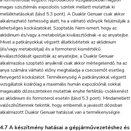
a formoterollal végzett reprodukciós vizsgálatokban nagyon
magas szisztémás expozíciós szintek mellett mutattak ki
mellékhatásokat (lásd 5.3 pont). A Duaklir Genuair csak akkor
alkalmazható terhesség alatt, ha a várható előnyök felülmúlják a
lehetséges kockázatokat. Szoptatás Nem ismert, hogy az
aklidinium és/vagy a metabolitjai kiválasztódnak-e az anyatejbe.
Mivel a patkányokkal végzett állatkísérletek az aklidinium
(és/vagy metabolitjai) és a formoterol kismértékű
kiválasztódását igazolták az anyatejbe, a Duaklir Genuair
alkalmazása szoptató anyáknál csak akkor mérlegelendő, ha az
anya számára várható előny meghaladja a csecsemőt esetleg
fenyegető kockázatot. Termékenység A patkányokkal végzett
vizsgálatok kizárólag a maximális humán expozíciónál sokkal
magasabb dózisszinteken mutattak enyhe fertilitás-csökkenést
az aklidinium és formoterol esetén (lásd 5.3 pont). Mindamellett
valószínűtlennek tekintik, hogy embernél a javasolt dózisban
alkalmazott Duaklir Genuair hatással van a termékenységre.
4.7 A készítmény hatásai a gépjárművezetéshez és