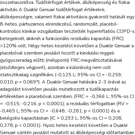
összehasonlítva. Tüdőtérfogat értékek, állóképesség és fizikai
aktivitás A Duaklir Genuair tüdőtérfogat értékekre,
állóképességre, valamint fizikai aktivitásra gyakorolt hatását egy
8-hetes, párhuzamos elrendezésű, randomizált, placebó-
kontrollos klinikai vizsgálatban tesztelték hyperinflatiós COPD-s
betegeknél, akiknél a funkcionális reziduális kapacitás (FRC)
>120% volt. Négy-hetes kezelést követően a Duaklir Genuair a
placebóval szemben javulást hozott a kiindulási reggeli
gyógyszeradag előtti (mélyponti) FRC megváltoztatásával
(elsődleges végpont), azonban a különbség nem volt
statisztikailag szignifikáns (-0,125 L; 95%-os CI = -0,259;
0,010; p = 0,069*). A Duaklir Genuair hatására 2-3 órával az
adagolást követően javulás mutatkozott a tüdőkapacitás
értékekben a placebóval szemben, (FRC = -0,366 L; 95%-os CI
= -0,515; -0,216; p < 0,0001); a reziduális térfogatban (RV =
-0,465 L; 95%-os CI = -0,648; -0,281; p < 0,0001) és a
belégzési kapacitásban (IC = 0,293 L; 95%-os CI = 0,208,
0,378; p < 0,0001). Nyolc hetes kezelést követően a Duaklir
Genuair szintén javulást mutatott az állóképességi időtartamban