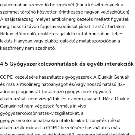
glaucomában szenvedő betegeknél (bár a készítménynek a
szemmel történő közvetlen érintkezése nagyon valószínűtlen).
A szájszárazság, melyet antikolinerg kezelés mellett figyeltek
meg, hosszú távon fogszuvasodással járhat. Laktóz tartalom
Ritkán előforduló, örökletes galaktóz intoleranciában, teljes
laktáz-hiányban vagy glükóz-galaktóz malabszorpcióban a
készítmény nem szedhető.
4.5 Gyógyszerkölcsönhatások és egyéb interakciók
COPD kezelésére használatos gyógyszerek A Duaklir Genuair
és más antikolinerg hatóanyagot és/vagy hosszú hatású β2-
adrenerg-agonistát tartalmazó gyógyszerek egyidejű
alkalmazását nem vizsgálták, és ez nem javasolt. Bár a Duaklir
Genuair-rel nem végeztek formális in vivo
gyógyszerkölcsönhatás-vizsgálatokat, a
gyógyszerkölcsönhatásokra utaló klinikai bizonyíték nélkül
alkalmazták már azt a COPD kezelésére használatos más
gyógyszerekkel, így rövid hatású β2-adrenerg hörgőtágítókkal,