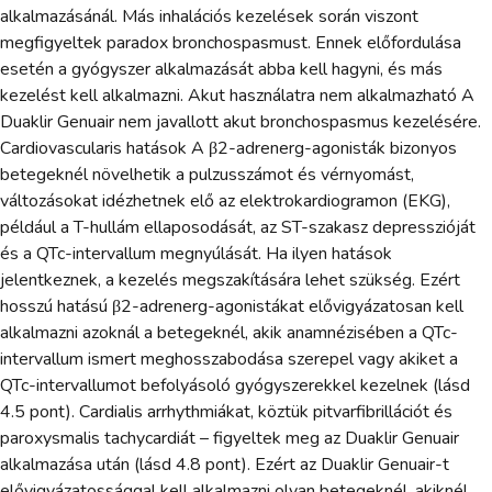
alkalmazásánál. Más inhalációs kezelések során viszont
megfigyeltek paradox bronchospasmust. Ennek előfordulása
esetén a gyógyszer alkalmazását abba kell hagyni, és más
kezelést kell alkalmazni. Akut használatra nem alkalmazható A
Duaklir Genuair nem javallott akut bronchospasmus kezelésére.
Cardiovascularis hatások A β2-adrenerg-agonisták bizonyos
betegeknél növelhetik a pulzusszámot és vérnyomást,
változásokat idézhetnek elő az elektrokardiogramon (EKG),
például a T-hullám ellaposodását, az ST-szakasz depresszióját
és a QTc-intervallum megnyúlását. Ha ilyen hatások
jelentkeznek, a kezelés megszakítására lehet szükség. Ezért
hosszú hatású β2-adrenerg-agonistákat elővigyázatosan kell
alkalmazni azoknál a betegeknél, akik anamnézisében a QTc-
intervallum ismert meghosszabodása szerepel vagy akiket a
QTc-intervallumot befolyásoló gyógyszerekkel kezelnek (lásd
4.5 pont). Cardialis arrhythmiákat, köztük pitvarfibrillációt és
paroxysmalis tachycardiát – figyeltek meg az Duaklir Genuair
alkalmazása után (lásd 4.8 pont). Ezért az Duaklir Genuair-t
elővigyázatossággal kell alkalmazni olyan betegeknél, akiknél