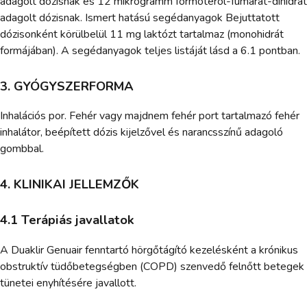
adagolt dózisnak és 12 mikrogramm formoterol-fumarát-dihidrát
adagolt dózisnak. Ismert hatású segédanyagok Bejuttatott
dózisonként körülbelül 11 mg laktózt tartalmaz (monohidrát
formájában). A segédanyagok teljes listáját lásd a 6.1 pontban.
3. GYÓGYSZERFORMA
Inhalációs por. Fehér vagy majdnem fehér port tartalmazó fehér
inhalátor, beépített dózis kijelzővel és narancsszínű adagoló
gombbal.
4. KLINIKAI JELLEMZŐK
4.1 Terápiás javallatok
A Duaklir Genuair fenntartó hörgőtágító kezelésként a krónikus
obstruktív tüdőbetegségben (COPD) szenvedő felnőtt betegek
tünetei enyhítésére javallott.