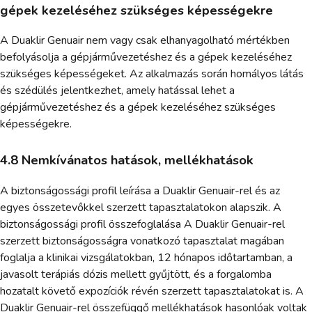
gépek kezeléséhez szükséges képességekre
A Duaklir Genuair nem vagy csak elhanyagolható mértékben
befolyásolja a gépjárművezetéshez és a gépek kezeléséhez
szükséges képességeket. Az alkalmazás során homályos látás
és szédülés jelentkezhet, amely hatással lehet a
gépjárművezetéshez és a gépek kezeléséhez szükséges
képességekre.
4.8 Nemkívánatos hatások, mellékhatások
A biztonságossági profil leírása a Duaklir Genuair-rel és az
egyes összetevőkkel szerzett tapasztalatokon alapszik. A
biztonságossági profil összefoglalása A Duaklir Genuair-rel
szerzett biztonságosságra vonatkozó tapasztalat magában
foglalja a klinikai vizsgálatokban, 12 hónapos időtartamban, a
javasolt terápiás dózis mellett gyűjtött, és a forgalomba
hozatalt követő expozíciók révén szerzett tapasztalatokat is. A
Duaklir Genuair-rel összefüggő mellékhatások hasonlóak voltak