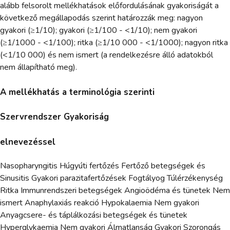
alább felsorolt mellékhatások előfordulásának gyakoriságát a
következő megállapodás szerint határozzák meg: nagyon
gyakori (≥1/10); gyakori (≥1/100 - <1/10); nem gyakori
(≥1/1000 - <1/100); ritka (≥1/10 000 - <1/1000); nagyon ritka
(<1/10 000) és nem ismert (a rendelkezésre álló adatokból
nem állapítható meg).
A mellékhatás a terminológia szerinti
Szervrendszer Gyakoriság
elnevezéssel
Nasopharyngitis Húgyúti fertőzés Fertőző betegségek és
Sinusitis Gyakori parazitafertőzések Fogtályog Túlérzékenység
Ritka Immunrendszeri betegségek Angioödéma és tünetek Nem
ismert Anaphylaxiás reakció Hypokalaemia Nem gyakori
Anyagcsere- és táplálkozási betegségek és tünetek
Hyperglykaemia Nem gyakori Álmatlanság Gyakori Szorongás