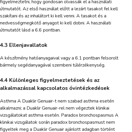
figyelmeztetni, hogy gondosan olvassák el a használati
útmutatót. Az első használat előtt a lezárt tasakot fel kell
szakítani és az inhalátort ki kell venni. A tasakot és a
nedvességmegkötő anyagot ki kell dobni. A használati
útmutatót lásd a 6.6 pontban.
4.3 Ellenjavallatok
A készítmény hatóanyagaival vagy a 6.1 pontban felsorolt
bármely segédanyagával szembeni túlérzékenység.
4.4 Különleges figyelmeztetések és az
alkalmazással kapcsolatos óvintézkedések
Asthma A Duaklir Genuair-t nem szabad asthma esetén
alkalmazni; a Duaklir Genuair-rel nem végeztek klinikai
vizsgálatokat asthma esetén. Paradox bronchospasmus A
klinikai vizsgálatok során paradox bronchospasmust nem
figyeltek meg a Duaklir Genuair ajánlott adagban történt