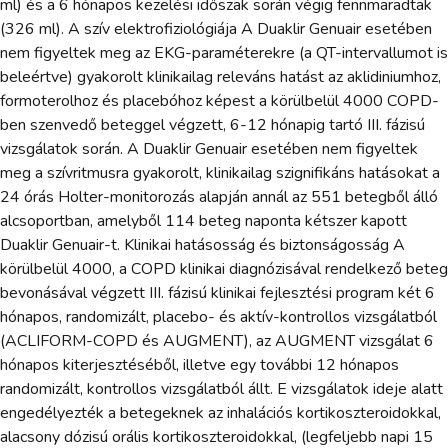
ml) és a 6 hónapos kezelési időszak során végig fennmaradtak
(326 ml). A szív elektrofiziológiája A Duaklir Genuair esetében
nem figyeltek meg az EKG-paraméterekre (a QT-intervallumot is
beleértve) gyakorolt klinikailag releváns hatást az aklidiniumhoz,
formoterolhoz és placebóhoz képest a körülbelül 4000 COPD-
ben szenvedő beteggel végzett, 6-12 hónapig tartó III. fázisú
vizsgálatok során. A Duaklir Genuair esetében nem figyeltek
meg a szívritmusra gyakorolt, klinikailag szignifikáns hatásokat a
24 órás Holter-monitorozás alapján annál az 551 betegből álló
alcsoportban, amelyből 114 beteg naponta kétszer kapott
Duaklir Genuair-t. Klinikai hatásosság és biztonságosság A
körülbelül 4000, a COPD klinikai diagnózisával rendelkező beteg
bevonásával végzett III. fázisú klinikai fejlesztési program két 6
hónapos, randomizált, placebo- és aktív-kontrollos vizsgálatból
(ACLIFORM-COPD és AUGMENT), az AUGMENT vizsgálat 6
hónapos kiterjesztéséből, illetve egy további 12 hónapos
randomizált, kontrollos vizsgálatból állt. E vizsgálatok ideje alatt
engedélyezték a betegeknek az inhalációs kortikoszteroidokkal,
alacsony dózisú orális kortikoszteroidokkal, (legfeljebb napi 15