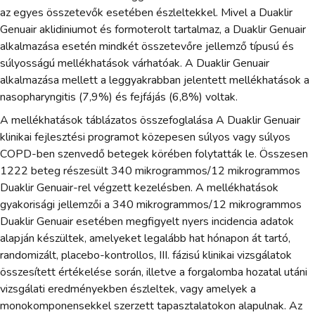
az egyes összetevők esetében észleltekkel. Mivel a Duaklir
Genuair aklidiniumot és formoterolt tartalmaz, a Duaklir Genuair
alkalmazása esetén mindkét összetevőre jellemző típusú és
súlyosságú mellékhatások várhatóak. A Duaklir Genuair
alkalmazása mellett a leggyakrabban jelentett mellékhatások a
nasopharyngitis (7,9%) és fejfájás (6,8%) voltak.
A mellékhatások táblázatos összefoglalása A Duaklir Genuair
klinikai fejlesztési programot közepesen súlyos vagy súlyos
COPD-ben szenvedő betegek körében folytatták le. Összesen
1222 beteg részesült 340 mikrogrammos/12 mikrogrammos
Duaklir Genuair-rel végzett kezelésben. A mellékhatások
gyakorisági jellemzői a 340 mikrogrammos/12 mikrogrammos
Duaklir Genuair esetében megfigyelt nyers incidencia adatok
alapján készültek, amelyeket legalább hat hónapon át tartó,
randomizált, placebo-kontrollos, III. fázisú klinikai vizsgálatok
összesített értékelése során, illetve a forgalomba hozatal utáni
vizsgálati eredményekben észleltek, vagy amelyek a
monokomponensekkel szerzett tapasztalatokon alapulnak. Az