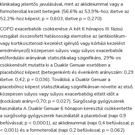
klinikailag jelentős javulásával, mint az aklidiniummal vagy a
formoterollal kezelt betegek (56,6% az 53,9%-hoz, illetve az
52,2%-hoz képest; p = 0,603, illetve p = 0,270).
COPD exacerbatiók csökkenése A két 6 hónapos III. fázisú
vizsgálat összesített hatásossági elemzése az (antibiotikum-
vagy kortikoszteroid-kezelést igénylő vagy kórházi kezelést
eredményező) közepesen súlyos vagy súlyos exacerbatiók
előfordulási arányának statisztikailag szignifikáns, 29%-os
csökkenését mutatta ki a Duaklir Genuair esetében a
placebóhoz képest (betegenkénti és évenkénti arányszám: 0,29
illetve. 0,42; p = 0,036). Továbbá, a Duaklir Genuair a
placebóhoz képest statisztikailag szignifikánsan növelte az első,
közepesen súlyos vagy súlyos exacerbatióig eltelt időt a
(kockázati arány=0,70; p = 0,027). Sürgősségi gyógyszerek
használata A Duaklir Genuair 6 hónapon keresztül csökkentette
a sürgősségi gyógyszerek használatát a placebóval (napi 0,9
befúvással; p < 0,0001), az aklidiniummal (napi 0,4 befúvással; p
< 0,001) és a formoterollal (napi 0,2 befúvással; p = 0,062)