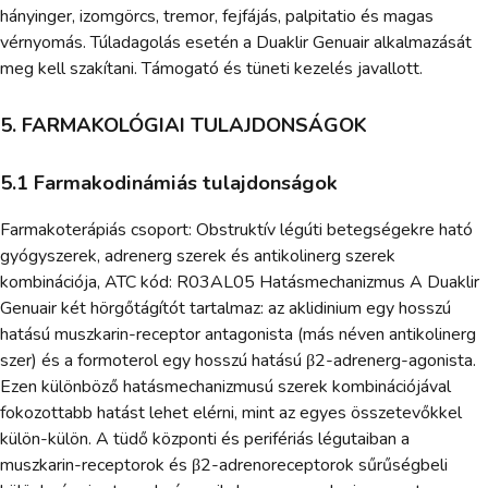
hányinger, izomgörcs, tremor, fejfájás, palpitatio és magas
vérnyomás. Túladagolás esetén a Duaklir Genuair alkalmazását
meg kell szakítani. Támogató és tüneti kezelés javallott.
5. FARMAKOLÓGIAI TULAJDONSÁGOK
5.1 Farmakodinámiás tulajdonságok
Farmakoterápiás csoport: Obstruktív légúti betegségekre ható
gyógyszerek, adrenerg szerek és antikolinerg szerek
kombinációja, ATC kód: R03AL05 Hatásmechanizmus A Duaklir
Genuair két hörgőtágítót tartalmaz: az aklidinium egy hosszú
hatású muszkarin-receptor antagonista (más néven antikolinerg
szer) és a formoterol egy hosszú hatású β2-adrenerg-agonista.
Ezen különböző hatásmechanizmusú szerek kombinációjával
fokozottabb hatást lehet elérni, mint az egyes összetevőkkel
külön-külön. A tüdő központi és perifériás légutaiban a
muszkarin-receptorok és β2-adrenoreceptorok sűrűségbeli