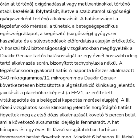
órán át történő) oxigénadással vagy metilxantinokkal történő
stabil kezelésük folytatását, illetve a szalbutamol sürgősségi
gyógyszerként történő alkalmazását. A hatásosságot a
légzésfunkció mérései, a tünetek, a betegségspecifikus
egészségi állapot, a kiegészítő (sürgősségi) gyógyszer
használata és a súlyosbodások előfordulása alapján értékelték.
A hosszú távú biztonságossági vizsgálatokban megfigyelték a
Duaklir Genuair tartós hatásosságát az egy évnél hosszabb ideig
tartó alkalmazás során, bizonyított tachyphylaxia nélkül. A
légzésfunkcióra gyakorolt hatás A naponta kétszer alkalmazott
340 mikrogrammos/12 mikrogrammos Duaklir Genuair
következetesen biztosította a légzésfunkció klinikailag jelentős
javulását a placebóhoz képest (a FEV1, az erőltetett
vitálkapacitás és a belégzési kapacitás mérései alapján). A III.
fázisú vizsgálatok során klinikailag jelentős hörgőtágító hatást
figyeltek meg az első dózis alkalmazását követő 5 percen belül,
ami a következő alkalmazás idejéig is fennmaradt. A hat
hónapos és egy éves III. fázisú vizsgálatokban tartósan
fennmaradó hatást figyeltek meg. Mindkét 6 hónapos III. fázisú