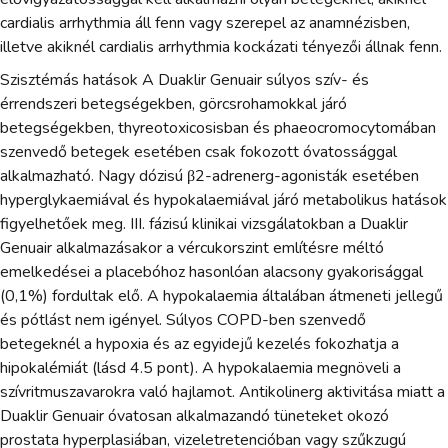
cardialis arrhythmia áll fenn vagy szerepel az anamnézisben,
illetve akiknél cardialis arrhythmia kockázati tényezői állnak fenn.
Szisztémás hatások A Duaklir Genuair súlyos szív- és
érrendszeri betegségekben, görcsrohamokkal járó
betegségekben, thyreotoxicosisban és phaeocromocytomában
szenvedő betegek esetében csak fokozott óvatossággal
alkalmazható. Nagy dózisú β2-adrenerg-agonisták esetében
hyperglykaemiával és hypokalaemiával járó metabolikus hatások
figyelhetőek meg. III. fázisú klinikai vizsgálatokban a Duaklir
Genuair alkalmazásakor a vércukorszint említésre méltó
emelkedései a placebóhoz hasonlóan alacsony gyakorisággal
(0,1%) fordultak elő. A hypokalaemia általában átmeneti jellegű
és pótlást nem igényel. Súlyos COPD-ben szenvedő
betegeknél a hypoxia és az egyidejű kezelés fokozhatja a
hipokalémiát (lásd 4.5 pont). A hypokalaemia megnöveli a
szívritmuszavarokra való hajlamot. Antikolinerg aktivitása miatt a
Duaklir Genuair óvatosan alkalmazandó tüneteket okozó
prostata hyperplasiában, vizeletretencióban vagy szűkzugú