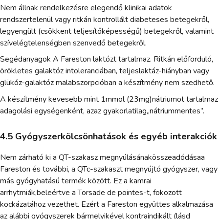
Nem állnak rendelkezésre elegendő klinikai adatok
rendszertelenül vagy ritkán kontrollált diabeteses betegekről,
legyengült (csökkent teljesítőképességű) betegekről, valamint
szívelégtelenségben szenvedő betegekről.
Segédanyagok A Fareston laktózt tartalmaz. Ritkán előforduló,
örökletes galaktóz intoleranciában, teljeslaktáz-hiányban vagy
glükóz-galaktóz malabszorpcióban a készítmény nem szedhető.
A készítmény kevesebb mint 1mmol (23mg)nátriumot tartalmaz
adagolási egységenként, azaz gyakorlatilag„nátriummentes”.
4.5 Gyógyszerkölcsönhatások és egyéb interakciók
Nem zárható ki a QT-szakasz megnyúlásánakösszeadódásaa
Fareston és további, a QTc-szakaszt megnyújtó gyógyszer, vagy
más gyógyhatású termék között. Ez a kamrai
arrhytmiák,beleértve a Torsade de pointes-t, fokozott
kockázatához vezethet. Ezért a Fareston együttes alkalmazása
az alábbi gyógyszerek bármelyikével kontraindikált (lásd