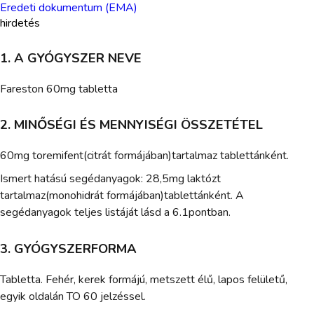
Eredeti dokumentum (EMA)
hirdetés
1. A GYÓGYSZER NEVE
Fareston 60mg tabletta
2. MINŐSÉGI ÉS MENNYISÉGI ÖSSZETÉTEL
60mg toremifent(citrát formájában)tartalmaz tablettánként.
Ismert hatású segédanyagok: 28,5mg laktózt
tartalmaz(monohidrát formájában)tablettánként. A
segédanyagok teljes listáját lásd a 6.1pontban.
3. GYÓGYSZERFORMA
Tabletta. Fehér, kerek formájú, metszett élű, lapos felületű,
egyik oldalán TO 60 jelzéssel.