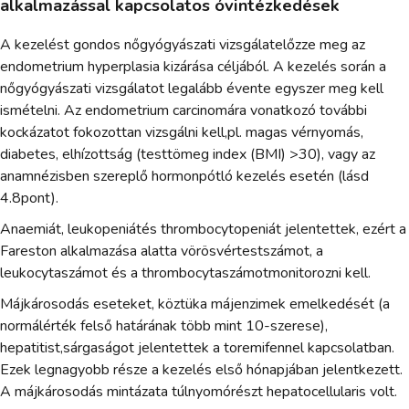
alkalmazással kapcsolatos óvintézkedések
A kezelést gondos nőgyógyászati vizsgálatelőzze meg az
endometrium hyperplasia kizárása céljából. A kezelés során a
nőgyógyászati vizsgálatot legalább évente egyszer meg kell
ismételni. Az endometrium carcinomára vonatkozó további
kockázatot fokozottan vizsgálni kell,pl. magas vérnyomás,
diabetes, elhízottság (testtömeg index (BMI) >30), vagy az
anamnézisben szereplő hormonpótló kezelés esetén (lásd
4.8pont).
Anaemiát, leukopeniátés thrombocytopeniát jelentettek, ezért a
Fareston alkalmazása alatta vörösvértestszámot, a
leukocytaszámot és a thrombocytaszámotmonitorozni kell.
Májkárosodás eseteket, köztüka májenzimek emelkedését (a
normálérték felső határának több mint 10-szerese),
hepatitist,sárgaságot jelentettek a toremifennel kapcsolatban.
Ezek legnagyobb része a kezelés első hónapjában jelentkezett.
A májkárosodás mintázata túlnyomórészt hepatocellularis volt.