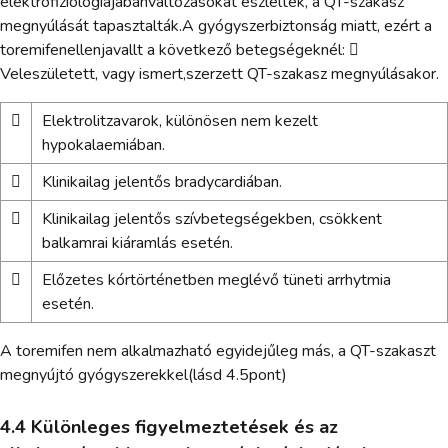
elektrofiziólógiájábanváltozásokat észleltek, a QT-szakasz
megnyúlását tapasztalták.A gyógyszerbiztonság miatt, ezért a
toremifenellenjavallt a következő betegségeknél: 
Veleszületett, vagy ismert,szerzett QT-szakasz megnyúlásakor.

Elektrolitzavarok, különösen nem kezelt
hypokalaemiában.

Klinikailag jelentős bradycardiában.

Klinikailag jelentős szívbetegségekben, csökkent
balkamrai kiáramlás esetén.

Előzetes kórtörténetben meglévő tüneti arrhytmia
esetén.
A toremifen nem alkalmazható egyidejűleg más, a QT-szakaszt
megnyújtó gyógyszerekkel(lásd 4.5pont)
4.4 Különleges figyelmeztetések és az