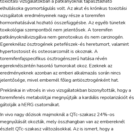
toxicitási vizsgálatokban a patkányoknál tapasztalható
elhullásoka gyomortágulás volt. Az akut és krónikus toxicitási
vizsgálatok eredményeinek nagy része a toremifen
hormonhatásával hozható összefüggésbe. Az egyéb tünetek
toxikológiai szempontból nem jelentősek. A toremifen
patkányoknálvizsgálva nem genotoxikus és nem carcinogén.
Egereknélaz ösztrogének petefészek-és heretumort, valamint
hypertostosist és osteosarcomát is okoznak. A
toremifenfajspecifikus ösztrogénszerű hatása révén
egereknélszintén hasonló tumorokat okoz. Ezeknek az
eredményeknek azonban az emberi alkalmazás során nincs
jelentősége, mivel embernél főleg antiösztrogénként hat.
Preklinikai in vitroés in vivo vizsgálatokban bizonyították, hogy a
toremifenés metabolitjai megnyújtják a kardiális repolarizációt és
gátolják a hERG csatornákat.
In vivo nagy dózisok majmoknál a QTc-szakasz 24%-os
megnyúlását okozták, mely összhangban van az embereknél
észlelt QTc-szakasz változásokkal. Az is ismert, hogy a