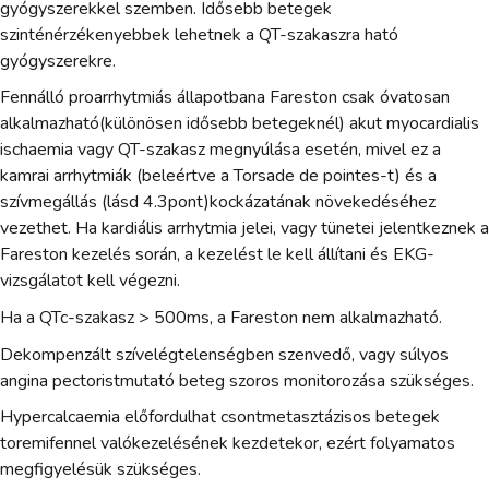
gyógyszerekkel szemben. Idősebb betegek
szinténérzékenyebbek lehetnek a QT-szakaszra ható
gyógyszerekre.
Fennálló proarrhytmiás állapotbana Fareston csak óvatosan
alkalmazható(különösen idősebb betegeknél) akut myocardialis
ischaemia vagy QT-szakasz megnyúlása esetén, mivel ez a
kamrai arrhytmiák (beleértve a Torsade de pointes-t) és a
szívmegállás (lásd 4.3pont)kockázatának növekedéséhez
vezethet. Ha kardiális arrhytmia jelei, vagy tünetei jelentkeznek a
Fareston kezelés során, a kezelést le kell állítani és EKG-
vizsgálatot kell végezni.
Ha a QTc-szakasz > 500ms, a Fareston nem alkalmazható.
Dekompenzált szívelégtelenségben szenvedő, vagy súlyos
angina pectoristmutató beteg szoros monitorozása szükséges.
Hypercalcaemia előfordulhat csontmetasztázisos betegek
toremifennel valókezelésének kezdetekor, ezért folyamatos
megfigyelésük szükséges.