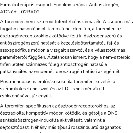
Farmakoterápiás csoport: Endokrin terápia, Antiösztrogén,
ATCkód: L02BA02
A toremifen nem-szteroid trifeniletilénszármazék. A csoport más
tagjaihoz hasonlóan pl. tamoxifene, clomifen, a toremifen az
ösztrogénreceptorokhoz kötődve fejti ki ösztrogénszerű és
antiösztrogénszerű hatását a kezelésidőtartamától, faj-és
szexspecifikus módon a vizsgált szervtől és a választott más
paramétertől függően. Általánosan ismert, hogy a nem-szteroid
trifeniletilén származék főleg antiösztrogén hatású a
patkánynálés az embernél, deösztrogén hatású az egérnél.
Postmenopausas emlőrákosoknála toremifen-kezelés a
szérumkoleszterin-szint és az LDL-szint mérsékelt
csökkenésével jár együtt.
A toremifen specifikusan az ösztrogénreceptorokhoz, az
ösztradiollal kompetitív módon kötődik, és gátolja a DNS
szintézisösztrogén-indukálta aktiválását, valamint a
sejtosztódást. Néhány más típusú rosszindulatú daganatos