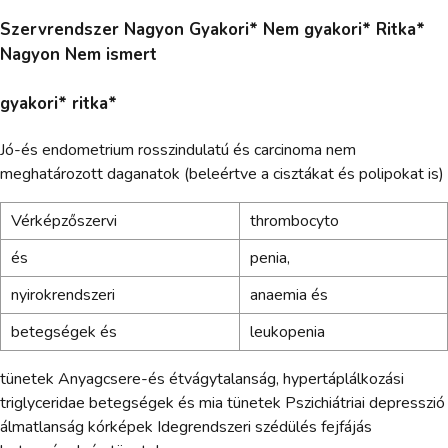
Szervrendszer Nagyon Gyakori* Nem gyakori* Ritka*
Nagyon Nem ismert
gyakori* ritka*
Jó-és endometrium rosszindulatú és carcinoma nem
meghatározott daganatok (beleértve a cisztákat és polipokat is)
Vérképzőszervi
thrombocyto
és
penia,
nyirokrendszeri
anaemia és
betegségek és
leukopenia
tünetek Anyagcsere-és étvágytalanság, hypertáplálkozási
triglyceridae betegségek és mia tünetek Pszichiátriai depresszió
álmatlanság kórképek Idegrendszeri szédülés fejfájás