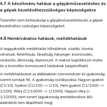
4.7 A készítmény hatásai a gépjárművezetéshez és
a gépek kezeléséhezszükséges képességekre
Toremifen nem befolyásolja a gépjárművezetéshezés a gépek
kezeléséhez szükséges képességeket.
4.8 Nemkívánatos hatások, mellékhatások
A leggyakoribb mellékhatás hőhullámok, izzadás, hüvelyi
vérzések, fehérfolyás, fáradtság, hányinger, kivörösödés,
viszketés, álmosság, depresszió. A reakció legtöbbször enyhe
és a toremifen hormonszerű hatásának tulajdonítható.
A mellékhatásokat az alábbiakban szervrendszer és gyakoriság
szerint soroljuk fel. A gyakoriság osztályozása: Nagyon gyakori
(1/10), Gyakori (1/100 –< 1/10), Nem gyakori (1/1000 –<
1/100), Ritka (1/10000 –< 1/1000), Nagyon ritka (<
1/10000), nem ismert (agyakoriság arendelkezésre álló
adatokból nem állapítható meg).