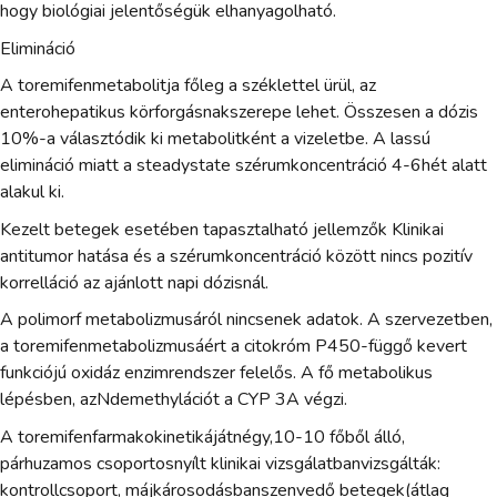
hogy biológiai jelentőségük elhanyagolható.
Elimináció
A toremifenmetabolitja főleg a széklettel ürül, az
enterohepatikus körforgásnakszerepe lehet. Összesen a dózis
10%-a választódik ki metabolitként a vizeletbe. A lassú
elimináció miatt a steadystate szérumkoncentráció 4-6hét alatt
alakul ki.
Kezelt betegek esetében tapasztalható jellemzők Klinikai
antitumor hatása és a szérumkoncentráció között nincs pozitív
korrelláció az ajánlott napi dózisnál.
A polimorf metabolizmusáról nincsenek adatok. A szervezetben,
a toremifenmetabolizmusáért a citokróm P450-függő kevert
funkciójú oxidáz enzimrendszer felelős. A fő metabolikus
lépésben, azNdemethylációt a CYP 3A végzi.
A toremifenfarmakokinetikájátnégy,10-10 főből álló,
párhuzamos csoportosnyílt klinikai vizsgálatbanvizsgálták:
kontrollcsoport, májkárosodásbanszenvedő betegek(átlag