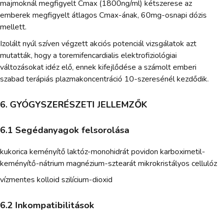
majmoknál megfigyelt Cmax (1800ng/ml) kétszerese az
emberek megfigyelt átlagos Cmax-ának, 60mg-osnapi dózis
mellett.
Izolált nyúl szíven végzett akciós potenciál vizsgálatok azt
mutatták, hogy a toremifencardialis elektrofiziológiai
változásokat idéz elő, ennek kifejlődése a számolt emberi
szabad terápiás plazmakoncentráció 10-szeresénél kezdődik.
6. GYÓGYSZERÉSZETI JELLEMZŐK
6.1 Segédanyagok felsorolása
kukorica keményítő laktóz-monohidrát povidon karboximetil-
keményítő-nátrium magnézium-sztearát mikrokristályos cellulóz
vízmentes kolloid szilícium-dioxid
6.2 Inkompatibilitások