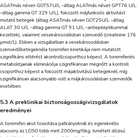
ASATmás néven GOT57U/L –átlag ALATmás névet GPT76 U/L
–átlag gamma GT 329 U/L), fokozott májfunkciós aktivitást
mutató betegek (átlag ASATmás néven GOT25U/L –átlag
ALAT 30 U/L –átlag gamma GT 91 U/L –antiepileptikummal
kezeltek), valamint vesekárosodásban szenvedő (creatinine 176
μmol/L). Ebben a vizsgálatban a vesekárosodásban
szenvedőbetegeknéla toremifen kinetikája nem mutatott
szignifikáns eltérést akontrollcsoporthoz képest. A toremifenés
metabolitjainak eliminációja szignifikánsan megnőtt a kontroll
csoporthoz képest a fokozott májaktivitású betegeknél, míg
szignifikánsan alacsonyabb volt a májkárosodásban szenvedők
esetében.
5.3 A preklinikai biztonságosságivizsgálatok
eredményei
A toremifen akut toxicitása patkányoknál és egereknélis
alacsony az LD50 több mint 2000mg/ttkg. Ismételt dózisú