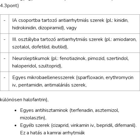
4.3pont)
-
IA csoportba tartozó antiarrhytmiás szerek (pl.: kinidin,
hidrokinidin, dizopiramid), vagy
-
III. osztályba tartozó antiarrhytmiás szerek (pl.: amiodaron,
szotalol, dofetilid, ibutilid),
-
Neuroleptikumok (pl.: fenotiazinok, pimozid, szertindol,
haloperidol, szultoprid),
-
Egyes mikrobaellenesszerek (sparfloxacin, erythromycin
iv., pentamidin, antimaláriás szerek,
különösen halofantrin),
Egyes antihisztaminok (terfenadin, asztemizol,
mizolasztin),
Egyéb szerek (cizaprid, vinkamin iv., bepridil, difemanil).
Ez a hatás a kamrai arrhytmiák