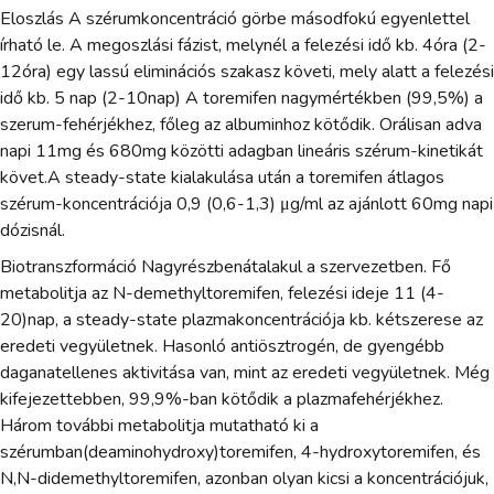
Eloszlás A szérumkoncentráció görbe másodfokú egyenlettel
írható le. A megoszlási fázist, melynél a felezési idő kb. 4óra (2-
12óra) egy lassú eliminációs szakasz követi, mely alatt a felezési
idő kb. 5 nap (2-10nap) A toremifen nagymértékben (99,5%) a
szerum-fehérjékhez, főleg az albuminhoz kötődik. Orálisan adva
napi 11mg és 680mg közötti adagban lineáris szérum-kinetikát
követ.A steady-state kialakulása után a toremifen átlagos
szérum-koncentrációja 0,9 (0,6-1,3) μg/ml az ajánlott 60mg napi
dózisnál.
Biotranszformáció Nagyrészbenátalakul a szervezetben. Fő
metabolitja az N-demethyltoremifen, felezési ideje 11 (4-
20)nap, a steady-state plazmakoncentrációja kb. kétszerese az
eredeti vegyületnek. Hasonló antiösztrogén, de gyengébb
daganatellenes aktivitása van, mint az eredeti vegyületnek. Még
kifejezettebben, 99,9%-ban kötődik a plazmafehérjékhez.
Három további metabolitja mutatható ki a
szérumban(deaminohydroxy)toremifen, 4-hydroxytoremifen, és
N,N-didemethyltoremifen, azonban olyan kicsi a koncentrációjuk,