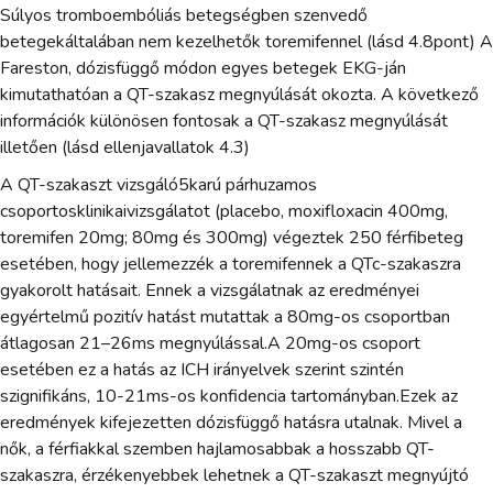
Súlyos tromboembóliás betegségben szenvedő
betegekáltalában nem kezelhetők toremifennel (lásd 4.8pont) A
Fareston, dózisfüggő módon egyes betegek EKG-ján
kimutathatóan a QT-szakasz megnyúlását okozta. A következő
információk különösen fontosak a QT-szakasz megnyúlását
illetően (lásd ellenjavallatok 4.3)
A QT-szakaszt vizsgáló5karú párhuzamos
csoportosklinikaivizsgálatot (placebo, moxifloxacin 400mg,
toremifen 20mg; 80mg és 300mg) végeztek 250 férfibeteg
esetében, hogy jellemezzék a toremifennek a QTc-szakaszra
gyakorolt hatásait. Ennek a vizsgálatnak az eredményei
egyértelmű pozitív hatást mutattak a 80mg-os csoportban
átlagosan 21–26ms megnyúlással.A 20mg-os csoport
esetében ez a hatás az ICH irányelvek szerint szintén
szignifikáns, 10-21ms-os konfidencia tartományban.Ezek az
eredmények kifejezetten dózisfüggő hatásra utalnak. Mivel a
nők, a férfiakkal szemben hajlamosabbak a hosszabb QT-
szakaszra, érzékenyebbek lehetnek a QT-szakaszt megnyújtó