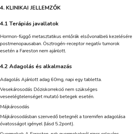
4. KLINIKAI JELLEMZŐK
4.1 Terápiás javallatok
Hormon-függő metasztatikus emlőrák elsővonalbeli kezelésére
postmenopausaban. Ösztrogén-receptor negatív tumorok
esetén a Fareston nem ajánlott.
4.2 Adagolás és alkalmazás
Adagolás Ajánlott adag 60mg, napi egy tabletta.
Vesekárosodás Dóziskorrekció nem szükséges
veseelégtelenséget mutató betegek esetén.
Májkárosodás
Májkárosodásban szenvedő betegnél a toremifen adagolása
óvatosságot igényel (lásd 5.2pont).
Gyermekek A Fareston–nak gyermekeknél nincs releváns