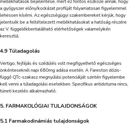
mellékhatások bejelentése, mert ez fontos eszköze annak, hogy
a gyógyszer előny/kockázat profilját folyamatosan figyelemmel
lehessen kísérni. Az egészségügyi szakembereket kérjük, hogy
jelentsék be a feltételezett mellékhatásokat a hatóság részére
az V. függelékbentalálható elérhetőségek valamelyikén
keresztül.
4.9 Túladagolás
Vertigo, fejfájás és szédülés volt megfigyelhető egészséges
önkénteseknél napi 680mg adása esetén. A Fareston dózis-
függő QTc-szakasz megnyúlási potenciálját szintén figyelembe
kell venni a túladagolási esetekben. Specifikus antidotuma nincs,
tüneti kezelés alkalmazható.
5. FARMAKOLÓGIAI TULAJDONSÁGOK
5.1 Farmakodinámiás tulajdonságok