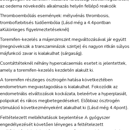
az oedema növekedés alkalmazás helyén fellépő reakciók
Thromboembóliás események: mélyvénás thrombosis,
tromboflebitisés tüdőembólia (Lásd még a 4.4pontban
aKülönleges figyelmeztetéseknél)
Toremifen-kezelés a májenzimszint megváltozásával jár együtt
(megnövekszik a transzaminázok szintje) és nagyon ritkán súlyos
májfunkció zavar is kialakulhat (sárgaság).
Csontáttéteknél néhány hypercalcaemiás esetet is jelentettek,
amely a toremifen-kezelés kezdetén alakult ki.
A toremifen részleges ösztrogén hatása következtében
endometrium megvastagodása is kialakulhat. Fokozódik az
endometriális elváltozások kockázata, beleértve a hyperplasiát,
polipokat és rákos megbetegedéseket. Előbbiaz ösztrogén
stimuláció következményeként alakulhat ki (Lásd még 4.4pont).
Feltételezett mellékhatások bejelentése A gyógyszer
engedélyezését követően lényeges a feltételezett