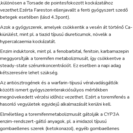
,különösen a Torsade de pointesfokozott kockázatához
vezethet.Ezérta Fareston ellenjavallt a fenti gyógyszert szedő
betegek esetében (lásd 4.3pont).
Azok a gyógyszerek, amelyek csökkentik a vesén át történő Ca-
kiürülést, mint pl. a tiazid típusú diureticumok, növelik a
hypercalcaemia kockázatát.
Enzim induktorok, mint pl. a fenobarbital, fenitoin, karbamazepin
meggyorsítják a toremifen metabolizmusát, így csökkentve a
steady-state szérumkoncentrációt. Ez esetben a napi adag
kétszeresére lehet szükség.
Az antiösztrogének és a warfarin-típusú véralvadásgátlók
közötti ismert gyógyszerinterakciósúlyos mértékben
megnövekedett vérzési időhöz vezethet. Ezért a toremifenés a
hasonló vegyületek egyidejű alkalmazását kerülni kell.
Elméletileg a toremifenmetabolizmusát gátolják a CYP3A
enzim-rendszert-gátló anyagok, pl. a imidazol típusú
gombaellenes szerek (ketokonazol), egyéb gombaellenes