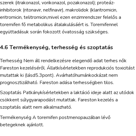
szerek (itrakonazol, vorikonazol, pozakonazol); proteáz-
inhibitorok (ritonavir, nelfinavir), makrolidok (klaritromicin,
eritromicin, telitromicin,mivel ezen enzimrendszer felelős a
toremifen fő metabolikus átalakulásáért is. Toremifennel
együttadásuk során fokozott óvatosság szükséges.
4.6 Termékenység, terhesség és szoptatás
Terhesség Nem áll rendelkezésre elegendő adat terhes nők
Fareston kezeléséről. Állatkísérletekben reprodukciós toxicitást
mutattak ki (lásd5.3pont). Avárhatóhumánkockázat nem
prognosztizálható. Fareston adása terhességben tilos.
Szoptatás Patkánykísérletekben a laktáció ideje alatt az utódok
csökkent súlygyarapodást mutattak. Fareston kezelés a
szoptatás alatt nem alkalmazható.
Termékenység A toremifen postmenopauzában lévő
betegeknek ajánlott.