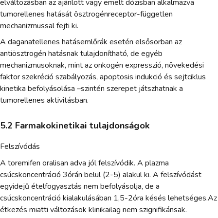
elváltozásban az ajánlott vagy emelt dózisban alkalmazva
tumorellenes hatását ösztrogénreceptor-független
mechanizmussal fejti ki.
A daganatellenes hatásemlőrák esetén elsősorban az
antiösztrogén hatásnak tulajdonítható, de egyéb
mechanizmusoknak, mint az onkogén expresszió, növekedési
faktor szekréció szabályozás, apoptosis indukció és sejtciklus
kinetika befolyásolása –szintén szerepet játszhatnak a
tumorellenes aktivitásban.
5.2 Farmakokinetikai tulajdonságok
Felszívódás
A toremifen oralisan adva jól felszívódik. A plazma
csúcskoncentráció 3órán belül (2-5) alakul ki. A felszívódást
egyidejű ételfogyasztás nem befolyásolja, de a
csúcskoncentráció kialakulásában 1,5-2óra késés lehetséges.Az
étkezés miatti változások klinikailag nem szignifikánsak.