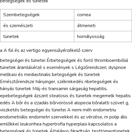
betegségek és tünetek
Szembetegségek
cornea
és szemészeti
átmeneti
tünetek
homályosság
a A fül és az vertigo egyensúlyérzékelő szerv
betegségei és tünetei Érbetegségek és forró thromboembóliá
tünetek áramlásérzé s események s Légzőrendszeri, dyspnoe
mellkasi és mediastinalis betegségek és tünetek
Emésztőrendsze hányinger, székrekedés ribetegségek és
hányás tünetek Máj-és transamin sárgaság hepatitis,
epebetegségek ázszint steatosis és tünetek megemelk hepatis
edés A bőr és a izzadás bőrvörössé alopecia bőralatti szövet g,
viszketés betegségei és tünetei A nemi méh endometriu
endometriális endometri szervekkel és az vérzése, m polip ális
emlőkkel leukorrhea hypertrofia hyperplasi kapcsolatos a
betegségek és tünetek Általános fáradtság, testtömegtünetek,