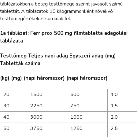
táblázatokban a beteg testtömege szerint javasolt számú
tablettát. A táblázatok 10 kilogrammonként növekvő
testtömegértékeket sorolnak fel.
1a táblázat: Ferriprox 500 mg filmtabletta adagolási
táblázata
Testtömeg Teljes napi adag Egyszeri adag (mg)
Tabletták száma
(kg) (mg) (napi háromszor) (napi háromszor)
20
1500
500
1,0
30
2250
750
1,5
40
3000
1000
2,0
50
3750
1250
2,5