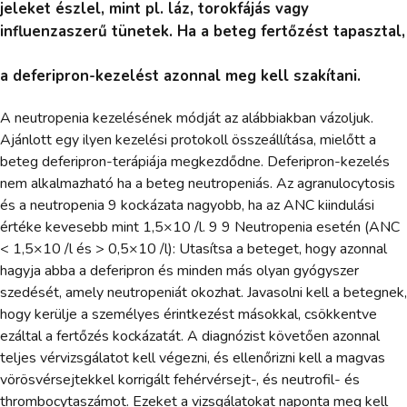
jeleket észlel, mint pl. láz, torokfájás vagy
influenzaszerű tünetek. Ha a beteg fertőzést tapasztal,
a deferipron-kezelést azonnal meg kell szakítani.
A neutropenia kezelésének módját az alábbiakban vázoljuk.
Ajánlott egy ilyen kezelési protokoll összeállítása, mielőtt a
beteg deferipron-terápiája megkezdődne. Deferipron-kezelés
nem alkalmazható ha a beteg neutropeniás. Az agranulocytosis
és a neutropenia 9 kockázata nagyobb, ha az ANC kiindulási
értéke kevesebb mint 1,5×10 /l. 9 9 Neutropenia esetén (ANC
< 1,5×10 /l és > 0,5×10 /l): Utasítsa a beteget, hogy azonnal
hagyja abba a deferipron és minden más olyan gyógyszer
szedését, amely neutropeniát okozhat. Javasolni kell a betegnek,
hogy kerülje a személyes érintkezést másokkal, csökkentve
ezáltal a fertőzés kockázatát. A diagnózist követően azonnal
teljes vérvizsgálatot kell végezni, és ellenőrizni kell a magvas
vörösvérsejtekkel korrigált fehérvérsejt-, és neutrofil- és
thrombocytaszámot. Ezeket a vizsgálatokat naponta meg kell