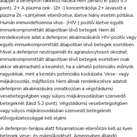
alapján a deferipron rákkeltő hatása nem zárható ki (lásd 5.3
pont). 2+ A plazma cink- (Zn -) koncentrációja 2+ Javasolt a
plazma Zn -szintjének ellenőrzése, illetve hiány esetén pótlása.
Humán immundeficiencia vírus- (HIV-) pozitív illetve egyéb
immunkompromittált állapotban lévő betegek Nem áll
rendelkezésre adat a deferipron alkalmazásáról HIV-pozitív vagy
egyéb immunkompromittált állapotban lévő betegek esetében.
Mivel a deferipron neutropeniát és agranulocytosist okozhat,
immunkompromittált állapotban lévő betegek esetében csak
akkor alkalmazható a kezelést, ha a várható potenciális előnyök
nagyobbak, mint a kezelés potenciális kockázata. Vese- vagy
májkárosodás, májfibrózis Nem állnak rendelkezésre adatok
deferipron alkalmazására vonatkozóan a végstádiumú
vesebetegségben vagy súlyos májkárosodásban szenvedő
betegeknél (lásd 5.2 pont). Végstádiumú vesebetegségben
vagy súlyos májkárosodásban szenvedő betegeknél
elővigyázatossággal kell eljárni.
A deferipron-terápia alatt folyamatosan ellenőrizni kell az ilyen
betegek vese- és májműködését. Amennyiben állandó