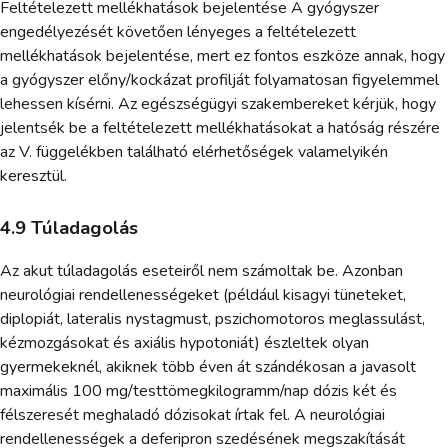
Feltételezett mellékhatások bejelentése A gyógyszer
engedélyezését követően lényeges a feltételezett
mellékhatások bejelentése, mert ez fontos eszköze annak, hogy
a gyógyszer előny/kockázat profilját folyamatosan figyelemmel
lehessen kísérni. Az egészségügyi szakembereket kérjük, hogy
jelentsék be a feltételezett mellékhatásokat a hatóság részére
az V. függelékben található elérhetőségek valamelyikén
keresztül.
4.9 Túladagolás
Az akut túladagolás eseteiről nem számoltak be. Azonban
neurológiai rendellenességeket (például kisagyi tüneteket,
diplopiát, lateralis nystagmust, pszichomotoros meglassulást,
kézmozgásokat és axiális hypotoniát) észleltek olyan
gyermekeknél, akiknek több éven át szándékosan a javasolt
maximális 100 mg/testtömegkilogramm/nap dózis két és
félszeresét meghaladó dózisokat írtak fel. A neurológiai
rendellenességek a deferipron szedésének megszakítását