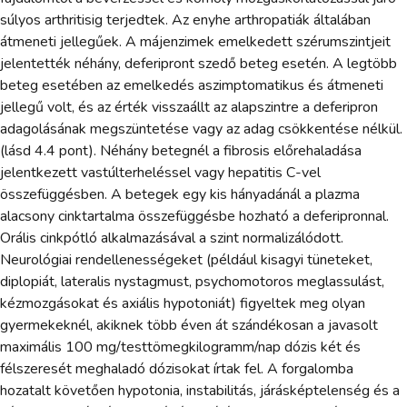
súlyos arthritisig terjedtek. Az enyhe arthropatiák általában
átmeneti jellegűek. A májenzimek emelkedett szérumszintjeit
jelentették néhány, deferipront szedő beteg esetén. A legtöbb
beteg esetében az emelkedés aszimptomatikus és átmeneti
jellegű volt, és az érték visszaállt az alapszintre a deferipron
adagolásának megszüntetése vagy az adag csökkentése nélkül.
(lásd 4.4 pont). Néhány betegnél a fibrosis előrehaladása
jelentkezett vastúlterheléssel vagy hepatitis C-vel
összefüggésben. A betegek egy kis hányadánál a plazma
alacsony cinktartalma összefüggésbe hozható a deferipronnal.
Orális cinkpótló alkalmazásával a szint normalizálódott.
Neurológiai rendellenességeket (például kisagyi tüneteket,
diplopiát, lateralis nystagmust, psychomotoros meglassulást,
kézmozgásokat és axiális hypotoniát) figyeltek meg olyan
gyermekeknél, akiknek több éven át szándékosan a javasolt
maximális 100 mg/testtömegkilogramm/nap dózis két és
félszeresét meghaladó dózisokat írtak fel. A forgalomba
hozatalt követően hypotonia, instabilitás, járásképtelenség és a