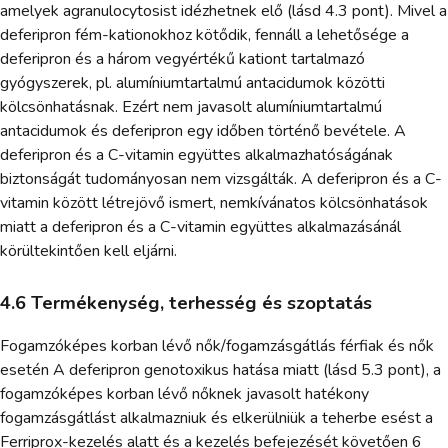
amelyek agranulocytosist idézhetnek elő (lásd 4.3 pont). Mivel a
deferipron fém-kationokhoz kötődik, fennáll a lehetősége a
deferipron és a három vegyértékű kationt tartalmazó
gyógyszerek, pl. alumíniumtartalmú antacidumok közötti
kölcsönhatásnak. Ezért nem javasolt alumíniumtartalmú
antacidumok és deferipron egy időben történő bevétele. A
deferipron és a C-vitamin együttes alkalmazhatóságának
biztonságát tudományosan nem vizsgálták. A deferipron és a C-
vitamin között létrejövő ismert, nemkívánatos kölcsönhatások
miatt a deferipron és a C-vitamin együttes alkalmazásánál
körültekintően kell eljárni.
4.6 Termékenység, terhesség és szoptatás
Fogamzóképes korban lévő nők/fogamzásgátlás férfiak és nők
esetén A deferipron genotoxikus hatása miatt (lásd 5.3 pont), a
fogamzóképes korban lévő nőknek javasolt hatékony
fogamzásgátlást alkalmazniuk és elkerülniük a teherbe esést a
Ferriprox-kezelés alatt és a kezelés befejezését követően 6