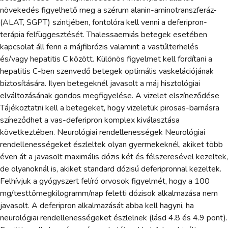
növekedés figyelhető meg a szérum alanin-aminotranszferáz-
(ALAT, SGPT) szintjében, fontolóra kell venni a deferipron-
terápia felfüggesztését. Thalessaemiás betegek esetében
kapcsolat áll fenn a májfibrózis valamint a vastúlterhelés
és/vagy hepatitis C között. Különös figyelmet kell fordítani a
hepatitis C-ben szenvedő betegek optimális vaskelációjának
biztosítására. Ilyen betegeknél javasolt a máj hisztológiai
elváltozásának gondos megfigyelése. A vizelet elszíneződése
Tájékoztatni kell a betegeket, hogy vizeletük pirosas-barnásra
színeződhet a vas-deferipron komplex kiválasztása
következtében. Neurológiai rendellenességek Neurológiai
rendellenességeket észleltek olyan gyermekeknél, akiket több
éven át a javasolt maximális dózis két és félszeresével kezeltek,
de olyanoknál is, akiket standard dózisú deferipronnal kezeltek.
Felhívjuk a gyógyszert felíró orvosok figyelmét, hogy a 100
mg/testtömegkilogramm/nap feletti dózisok alkalmazása nem
javasolt. A deferipron alkalmazását abba kell hagyni, ha
neurológiai rendellenességeket észlelnek (lásd 4.8 és 4.9 pont).