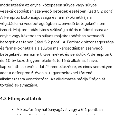
módosítására az enyhe, közepesen súlyos vagy súlyos
vesekárosodásban szenvedő betegek esetében (lásd 5.2 pont).
A Ferriprox biztonságossága és farmakokinetikája a
végstádiumú vesebetegségben szenvedő betegeknél nem
ismert. Májkárosodás Nincs szükség a dózis módosítására az
enyhe vagy közepesen súlyos májkárosodásban szenvedő
betegek esetében (lásd 5.2 pont). A Ferriprox biztonságossága
és farmakokinetikája a súlyos májkárosodásban szenvedő
betegeknél nem ismert. Gyermekek és serdülők A deferipron 6
és 10 év közötti gyermekeknél történő alkalmazásával
kapcsolatban kevés adat áll rendelkezésre, és nincs semmilyen
adat a deferipron 6 éven aluli gyermekeknél történő
alkalmazására vonatkozóan. Az alkalmazás módja Szájon át
történő alkalmazásra.
4.3 Ellenjavallatok
A készítmény hatóanyagával vagy a 6.1 pontban