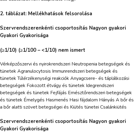
2. táblázat: Mellékhatások felsorolása
Szervrendszerenkénti csoportosítás Nagyon gyakori
Gyakori Gyakorisága
(≥1/10) (≥1/100 – <1/10) nem ismert
Vérképzőszervi és nyirokrendszeri Neutropenia betegségek és
tünetek Agranulocytosis Immunrendszeri betegségek és
tünetek Túlérzékenységi reakciók Anyagcsere- és táplálkozási
betegségek Fokozott étvágy és tünetek Idegrendszeri
betegségek és tünetek Fejfájás Emésztőrendszeri betegségek
és tünetek Émelygés Hasmenés Hasi fájdalom Hányás A bőr és
a bőr alatti szövet betegségei és Kiütés tünetei Csalánkiütés
Szervrendszerenkénti csoportosítás Nagyon gyakori
Gyakori Gyakorisága