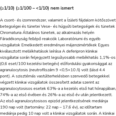
(≥1/10) (≥1/100 – <1/10) nem ismert
A csont- és izomrendszer, valamint a Ízületi fájdalom kötőszövet
betegségei és tünetei Vese- és húgyúti betegségek és tünetek
Chromaturia Általános tünetek, az alkalmazás helyén
Fáradékonyság fellépő reakciók Laboratóriumi és egyéb
vizsgálatok Emelkedett eredményei májenzimértékek Egyes
kiválasztott mellékhatások leírása A deferipron klinikai
vizsgálatai során feljegyzett legsúlyosabb mellékhatás 1,1%-os
(0,6 eset/100 kezelési betegév) előfordulási gyakorisággal az
agranulocytosis (neutrofilszám 9 <0,5×10 /l) volt (lásd 4.4
pont). A szisztémás vastúlterhelésben szenvedő betegekkel
végzett klinikai vizsgálatok összesített adatai szerint az
agranulocytosisos esetek 63%-a a kezelés első hat hónapjában,
74%-a az első évében és 26%-a az első év után jelentkezett.
Az első agranulocytosisos epizód jelentkezésének mediánja
190 nap volt (tartomány: 22 nap – 17,6 év), az időtartam
mediánja pedig 10 nap volt a klinikai vizsgálatok során. A klinikai