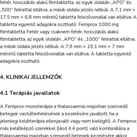
fehér, hosszúkás alakú filmtabletta, az egyik oldalán „APO” és
„500” felirattal ellátva, a másik oldala jelzés nélküli. A 7,1 mm ×
17,5 mm × 6,8 mm méretű tabletta felezővonallal van ellátva. A
tabletta egyenlő adagokra osztható. Ferriprox 1000 mg
filmtabletta Fehér vagy csaknem fehér, hosszúkás alakú
filmtabletta, az egyik oldalán „APO” és „1000” felirattal ellátva,
a másik oldala jelzés nélküli. A 7,9 mm × 19,1 mm × 7 mm
méretű tabletta felezővonallal van ellátva. A tabletta egyenlő
adagokra osztható.
4. KLINIKAI JELLEMZŐK
4.1 Terápiás javallatok
A Ferriprox-monoterápia a thalassaemia majorban szenvedő
betegek vastúlterhelésének a kezelésére javallott, ha a
jelenlegi kelátterápia ellenjavallt vagy nem kielégítő. A Ferriprox
más kelátképző szerekkel (lásd 4.4 pont) való kombinálása a
thalassaemia majorban szenvedő betegek kezelésére akkor