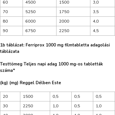
60
4500
1500
3,0
70
5250
1750
3,5
80
6000
2000
4,0
90
6750
2250
4,5
1b táblázat: Ferriprox 1000 mg filmtabletta adagolási
táblázata
Testtömeg Teljes napi adag 1000 mg-os tabletták
száma*
(kg) (mg) Reggel Délben Este
20
1500
0,5
0,5
0,5
30
2250
1,0
0,5
1,0