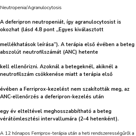
Neutropenia/Agranulocytosis
A deferipron neutropeniát, így agranulocytosist is
okozhat (lásd 4.8 pont „Egyes kiválasztott
mellékhatások leírása”). A terápia első évében a beteg
abszolút neutrofilszámát (ANC) hetente
kell ellenőrizni. Azoknál a betegeknél, akiknél a
neutrofilszám csökkenése miatt a terápia első
évében a Ferriprox-kezelést nem szakították meg, az
ANC-ellenőrzés a deferipron-kezelés után
egy év elteltével meghosszabbítható a beteg
vérátömlesztési intervallumára (2–4 hetenként).
A 12 hónapos Ferriprox-terápia után a heti rendszerességűről a