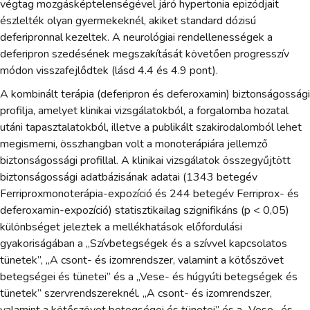
végtag mozgásképtelenségével járó hypertonia epizódjait
észlelték olyan gyermekeknél, akiket standard dózisú
deferipronnal kezeltek. A neurológiai rendellenességek a
deferipron szedésének megszakítását követően progresszív
módon visszafejlődtek (lásd 4.4 és 4.9 pont).
A kombinált terápia (deferipron és deferoxamin) biztonságossági
profilja, amelyet klinikai vizsgálatokból, a forgalomba hozatal
utáni tapasztalatokból, illetve a publikált szakirodalomból lehet
megismerni, összhangban volt a monoterápiára jellemző
biztonságossági profillal. A klinikai vizsgálatok összegyűjtött
biztonságossági adatbázisának adatai (1343 betegév
Ferriproxmonoterápia-expozíció és 244 betegév Ferriprox- és
deferoxamin-expozíció) statisztikailag szignifikáns (p < 0,05)
különbséget jeleztek a mellékhatások előfordulási
gyakoriságában a „Szívbetegségek és a szívvel kapcsolatos
tünetek”, „A csont- és izomrendszer, valamint a kötőszövet
betegségei és tünetei” és a „Vese- és húgyúti betegségek és
tünetek” szervrendszereknél. „A csont- és izomrendszer,
valamint a kötőszövet betegségei és tünetei” és a „Vese- és