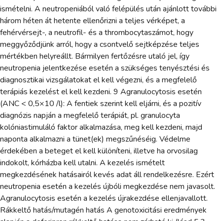
ismételni. A neutropeniából való felépülés után ajánlott további
három héten át hetente ellenőrizni a teljes vérképet, a
fehérvérsejt-, a neutrofil- és a thrombocytaszámot, hogy
meggyőződjünk arról, hogy a csontvelő sejtképzése teljes
mértékben helyreállt. Bármilyen fertőzésre utaló jel, így
neutropenia jelentkezése esetén a szükséges tenyésztési és
diagnosztikai vizsgálatokat el kell végezni, és a megfelelő
terápiás kezelést el kell kezdeni. 9 Agranulocytosis esetén
(ANC < 0,5×10 /l): A fentiek szerint kell eljárni, és a pozitív
diagnózis napján a megfelelő terápiát, pl. granulocyta
kolóniastimuláló faktor alkalmazása, meg kell kezdeni, majd
naponta alkalmazni a tünet(ek) megszűnéséig. Védelme
érdekében a beteget el kell különíteni, illetve ha orvosilag
indokolt, kórházba kell utalni. A kezelés ismételt
megkezdésének hatásairól kevés adat áll rendelkezésre. Ezért
neutropenia esetén a kezelés újbóli megkezdése nem javasolt.
Agranulocytosis esetén a kezelés újrakezdése ellenjavallott.
Rákkeltő hatás/mutagén hatás A genotoxicitási eredmények