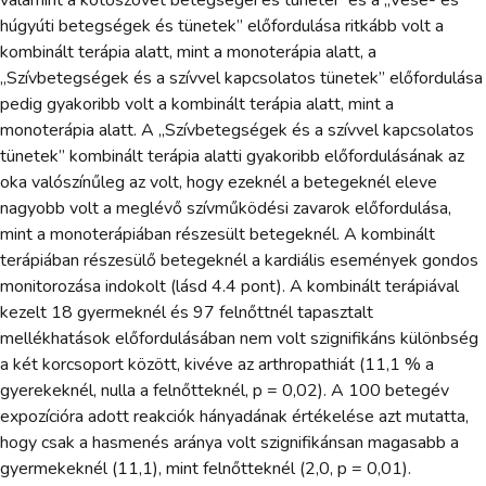
húgyúti betegségek és tünetek” előfordulása ritkább volt a
kombinált terápia alatt, mint a monoterápia alatt, a
„Szívbetegségek és a szívvel kapcsolatos tünetek” előfordulása
pedig gyakoribb volt a kombinált terápia alatt, mint a
monoterápia alatt. A „Szívbetegségek és a szívvel kapcsolatos
tünetek” kombinált terápia alatti gyakoribb előfordulásának az
oka valószínűleg az volt, hogy ezeknél a betegeknél eleve
nagyobb volt a meglévő szívműködési zavarok előfordulása,
mint a monoterápiában részesült betegeknél. A kombinált
terápiában részesülő betegeknél a kardiális események gondos
monitorozása indokolt (lásd 4.4 pont). A kombinált terápiával
kezelt 18 gyermeknél és 97 felnőttnél tapasztalt
mellékhatások előfordulásában nem volt szignifikáns különbség
a két korcsoport között, kivéve az arthropathiát (11,1 % a
gyerekeknél, nulla a felnőtteknél, p = 0,02). A 100 betegév
expozícióra adott reakciók hányadának értékelése azt mutatta,
hogy csak a hasmenés aránya volt szignifikánsan magasabb a
gyermekeknél (11,1), mint felnőtteknél (2,0, p = 0,01).