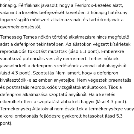
hónapig. Férfiaknak javasolt, hogy a Ferriprox-kezelés alatt,
valamint a kezelés befejezését követően 3 hónapig hatékony
fogamzásgáló módszert alkalmazzanak, és tartózkodjanak a
gyermeknemzéstől.
Terhesség Terhes nőkön történő alkalmazásra nincs megfelelő
adat a deferipron tekintetében. Az állatokon végzett kísérletek
reprodukciós toxicitást mutattak (lásd 5.3 pont). Emberekre
vonatkozó potenciális veszély nem ismert. Terhes nőknek
javasolni kell a deferipron szedésének azonnali abbahagyását
(lásd 4.3 pont). Szoptatás Nem ismert, hogy a deferipron
kiválasztódik-e az emberi anyatejbe. Nem végeztek praenatalis
és postnatalis reprodukciós vizsgálatokat állatokon. Tilos a
deferipron alkalmazása szoptató anyáknál. Ha a kezelés
elkerülhetetlen, a szoptatást abba kell hagyni (lásd 4.3 pont).
Termékenység Állatoknál nem észleltek a termékenységre vagy
a korai embrionális fejlődésre gyakorolt hatásokat (lásd 5.3
pont).