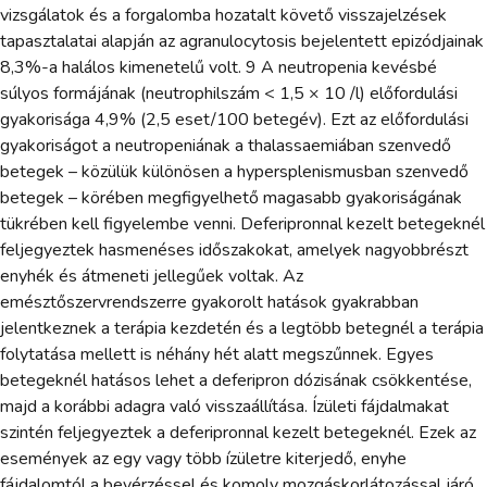
vizsgálatok és a forgalomba hozatalt követő visszajelzések
tapasztalatai alapján az agranulocytosis bejelentett epizódjainak
8,3%-a halálos kimenetelű volt. 9 A neutropenia kevésbé
súlyos formájának (neutrophilszám < 1,5 × 10 /l) előfordulási
gyakorisága 4,9% (2,5 eset/100 betegév). Ezt az előfordulási
gyakoriságot a neutropeniának a thalassaemiában szenvedő
betegek – közülük különösen a hypersplenismusban szenvedő
betegek – körében megfigyelhető magasabb gyakoriságának
tükrében kell figyelembe venni. Deferipronnal kezelt betegeknél
feljegyeztek hasmenéses időszakokat, amelyek nagyobbrészt
enyhék és átmeneti jellegűek voltak. Az
emésztőszervrendszerre gyakorolt hatások gyakrabban
jelentkeznek a terápia kezdetén és a legtöbb betegnél a terápia
folytatása mellett is néhány hét alatt megszűnnek. Egyes
betegeknél hatásos lehet a deferipron dózisának csökkentése,
majd a korábbi adagra való visszaállítása. Ízületi fájdalmakat
szintén feljegyeztek a deferipronnal kezelt betegeknél. Ezek az
események az egy vagy több ízületre kiterjedő, enyhe
fájdalomtól a bevérzéssel és komoly mozgáskorlátozással járó