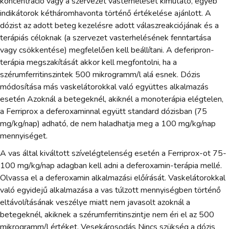
koncentráció vagy a szervezet vasterhelését kimutató, egyéb
indikátorok kétháromhavonta történő értékelése ajánlott. A
dózist az adott beteg kezelésre adott válaszreakciójának és a
terápiás céloknak (a szervezet vasterhelésének fenntartása
vagy csökkentése) megfelelően kell beállítani. A deferipron-
terápia megszakítását akkor kell megfontolni, ha a
szérumferritinszintek 500 mikrogramm/l alá esnek. Dózis
módosítása más vaskelátorokkal való együttes alkalmazás
esetén Azoknál a betegeknél, akiknél a monoterápia elégtelen,
a Ferriprox a deferoxaminnal együtt standard dózisban (75
mg/kg/nap) adható, de nem haladhatja meg a 100 mg/kg/nap
mennyiséget.
A vas által kiváltott szívelégtelenség esetén a Ferriprox-ot 75-
100 mg/kg/nap adagban kell adni a deferoxamin-terápia mellé.
Olvassa el a deferoxamin alkalmazási előírását. Vaskelátorokkal
való egyidejű alkalmazása a vas túlzott mennyiségben történő
eltávolításának veszélye miatt nem javasolt azoknál a
betegeknél, akiknek a szérumferritinszintje nem éri el az 500
mikrogramm/l értéket. Vesekárosodás Nincs szükség a dózis