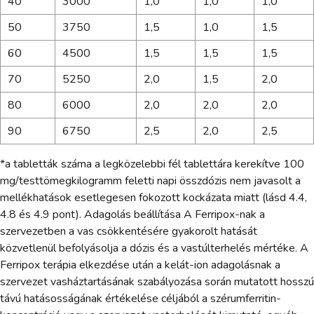
40
3000
1,0
1,0
1,0
50
3750
1,5
1,0
1,5
60
4500
1,5
1,5
1,5
70
5250
2,0
1,5
2,0
80
6000
2,0
2,0
2,0
90
6750
2,5
2,0
2,5
*a tabletták száma a legközelebbi fél tablettára kerekítve 100
mg/testtömegkilogramm feletti napi összdózis nem javasolt a
mellékhatások esetlegesen fokozott kockázata miatt (lásd 4.4,
4.8 és 4.9 pont). Adagolás beállítása A Ferripox-nak a
szervezetben a vas csökkentésére gyakorolt hatását
közvetlenül befolyásolja a dózis és a vastúlterhelés mértéke. A
Ferripox terápia elkezdése után a kelát-ion adagolásnak a
szervezet vasháztartásának szabályozása során mutatott hosszú
távú hatásosságának értékelése céljából a szérumferritin-