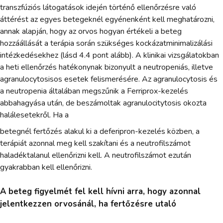
transzfúziós látogatások idején történő ellenőrzésre való
áttérést az egyes betegeknél egyénenként kell meghatározni,
annak alapján, hogy az orvos hogyan értékeli a beteg
hozzáállását a terápia során szükséges kockázatminimalizálási
intézkedésekhez (lásd 4.4 pont alább). A klinikai vizsgálatokban
a heti ellenőrzés hatékonynak bizonyult a neutropeniás, illetve
agranulocytosisos esetek felismerésére. Az agranulocytosis és
a neutropenia általában megszűnik a Ferriprox-kezelés
abbahagyása után, de beszámoltak agranulocitytosis okozta
halálesetekről. Ha a
betegnél fertőzés alakul ki a deferipron-kezelés közben, a
terápiát azonnal meg kell szakítani és a neutrofilszámot
haladéktalanul ellenőrizni kell. A neutrofilszámot ezután
gyakrabban kell ellenőrizni.
A beteg figyelmét fel kell hívni arra, hogy azonnal
jelentkezzen orvosánál, ha fertőzésre utaló