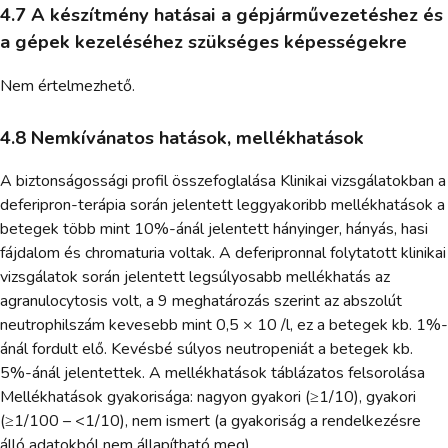
4.7 A készítmény hatásai a gépjárművezetéshez és
a gépek kezeléséhez szükséges képességekre
Nem értelmezhető.
4.8 Nemkívánatos hatások, mellékhatások
A biztonságossági profil összefoglalása Klinikai vizsgálatokban a
deferipron-terápia során jelentett leggyakoribb mellékhatások a
betegek több mint 10%-ánál jelentett hányinger, hányás, hasi
fájdalom és chromaturia voltak. A deferipronnal folytatott klinikai
vizsgálatok során jelentett legsúlyosabb mellékhatás az
agranulocytosis volt, a 9 meghatározás szerint az abszolút
neutrophilszám kevesebb mint 0,5 × 10 /l, ez a betegek kb. 1%-
ánál fordult elő. Kevésbé súlyos neutropeniát a betegek kb.
5%-ánál jelentettek. A mellékhatások táblázatos felsorolása
Mellékhatások gyakorisága: nagyon gyakori (≥1/10), gyakori
(≥1/100 – <1/10), nem ismert (a gyakoriság a rendelkezésre
álló adatokból nem állapítható meg).