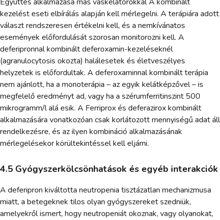
Együttes alkalmazása más vaskelátorokkal A kombinált
kezelést eseti elbírálás alapján kell mérlegelni. A terápiára adott
választ rendszeresen értékelni kell, és a nemkívánatos
események előfordulását szorosan monitorozni kell. A
deferipronnal kombinált deferoxamin-kezeléseknél
(agranulocytosis okozta) halálesetek és életveszélyes
helyzetek is előfordultak. A deferoxaminnal kombinált terápia
nem ajánlott, ha a monoterápia – az egyik kelátképzővel – is
megfelelő eredményt ad, vagy ha a szérumferritinszint 500
mikrogramm/l alá esik. A Ferriprox és deferazirox kombinált
alkalmazására vonatkozóan csak korlátozott mennyiségű adat áll
rendelkezésre, és az ilyen kombináció alkalmazásának
mérlegelésekor körültekintéssel kell eljárni.
4.5 Gyógyszerkölcsönhatások és egyéb interakciók
A deferipron kiváltotta neutropenia tisztázatlan mechanizmusa
miatt, a betegeknek tilos olyan gyógyszereket szedniük,
amelyekről ismert, hogy neutropeniát okoznak, vagy olyanokat,