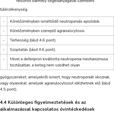
felsorolt bármely segédanyagával szembeni
túlérzékenység.
-
Kórelőzményben ismétlődő neutropeniás epizódok.
-
Kórelőzményben szereplő agranulocytosis.
-
Terhesség (lásd 4.6 pont).
-
Szoptatás (lásd 4.6 pont).
-
Mivel a deferipron kiváltotta neutropenia mechanizmusa
tisztázatlan, a beteg nem szedhet olyan
gyógyszereket, amelyekről ismert, hogy neutropeniát okoznak,
vagy olyanokat, amelyek agranulocytosist idézhetnek elő (lásd
4.5 pont).
4.4 Különleges figyelmeztetések és az
alkalmazással kapcsolatos óvintézkedések