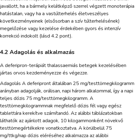
javallott, ha a bármely kelátképző szerrel végzett monoterápia
hatástalan, vagy ha a vastúlterhelés életveszélyes
következményeinek (elsősorban a szív túlterhelésének)
megelőzése vagy kezelése érdekében gyors és intenzív
korrekció indokolt (lásd 4.2 pont).
4.2 Adagolás és alkalmazás
A deferipron-terápiát thalassaemiás betegek kezelésében
jártas orvos kezdeményezze és végezze.
Adagolás A deferipront általában 25 mg/testtömegkilogramm
arányban adagolják, orálisan, napi három alkalommal, így a napi
teljes dózis 75 mg/testtömegkilogramm. A
testtömegkilogrammnak megfelelő dózis fél vagy egész
tablettára kerekítve számítandó. Az alábbi táblázatokban
láthatók az ajánlott adagok, 10 kilogammonként növekvő
testtömegértékekre vonatkoztatva. A körülbelül 75
mg/ttkg/nap dózis eléréséhez alkalmazza az alábbi