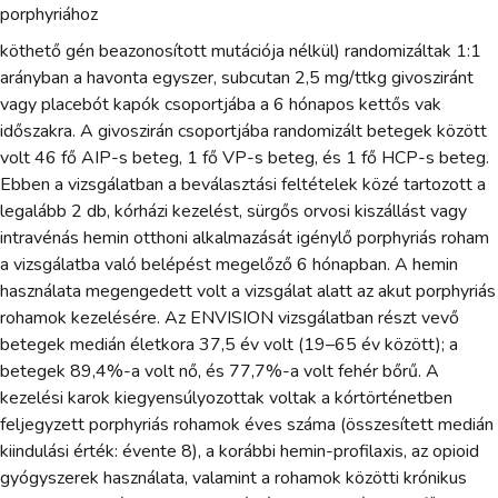
porphyriához
köthető gén beazonosított mutációja nélkül) randomizáltak 1:1
arányban a havonta egyszer, subcutan 2,5 mg/ttkg givosziránt
vagy placebót kapók csoportjába a 6 hónapos kettős vak
időszakra. A givoszirán csoportjába randomizált betegek között
volt 46 fő AIP-s beteg, 1 fő VP-s beteg, és 1 fő HCP-s beteg.
Ebben a vizsgálatban a beválasztási feltételek közé tartozott a
legalább 2 db, kórházi kezelést, sürgős orvosi kiszállást vagy
intravénás hemin otthoni alkalmazását igénylő porphyriás roham
a vizsgálatba való belépést megelőző 6 hónapban. A hemin
használata megengedett volt a vizsgálat alatt az akut porphyriás
rohamok kezelésére. Az ENVISION vizsgálatban részt vevő
betegek medián életkora 37,5 év volt (19–65 év között); a
betegek 89,4%-a volt nő, és 77,7%-a volt fehér bőrű. A
kezelési karok kiegyensúlyozottak voltak a kórtörténetben
feljegyzett porphyriás rohamok éves száma (összesített medián
kiindulási érték: évente 8), a korábbi hemin-profilaxis, az opioid
gyógyszerek használata, valamint a rohamok közötti krónikus