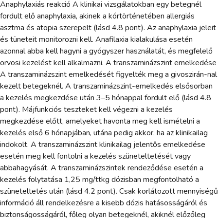
Anaphylaxiás reakció A klinikai vizsgálatokban egy betegnél
fordult elő anaphylaxia, akinek a kórtörténetében allergiás
asztma és atopia szerepelt (lásd 4.8 pont). Az anaphylaxia jeleit
és tüneteit monitorozni kell. Anafilaxia kialakulása esetén
azonnal abba kell hagyni a gyógyszer használatát, és megfelelő
orvosi kezelést kell alkalmazni. A transzaminázszint emelkedése
A transzaminázszint emelkedését figyelték meg a givoszirán-nal
kezelt betegeknél. A transzaminázszint-emelkedés elsősorban
a kezelés megkezdése után 3–5 hónappal fordult elő (lásd 4.8
pont). Májfunkciós teszteket kell végezni a kezelés
megkezdése előtt, amelyeket havonta meg kell ismételni a
kezelés első 6 hónapjában, utána pedig akkor, ha az klinikailag
indokolt. A transzaminázszint klinikailag jelentős emelkedése
esetén meg kell fontolni a kezelés szüneteltetését vagy
abbahagyását. A transzaminázszintek rendeződése esetén a
kezelés folytatása 1,25 mg/ttkg dózisban megfontolható a
szüneteltetés után (lásd 4.2 pont). Csak korlátozott mennyiségű
információ áll rendelkezésre a kisebb dózis hatásosságáról és
biztonságosságáról, főleg olyan betegeknél, akiknél előzőleg