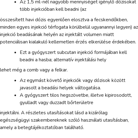
Az 1,5 ml-nél nagyobb mennyiséget igénylő dózisokat
több injekcióban kell beadni (az
összesített havi dózis egyenlően elosztva a fecskendőkben,
minden egyes injekció térfogata körülbelül ugyanannyi legyen) az
injekció beadásának helyén az injektált volumen miatt
potenciálisan kialakuló kellemetlen érzés elkerülése érdekében.
Ezt a gyógyszert subcutan injekció formájában kell
beadni a hasba; alternatív injektálási hely
lehet még a comb vagy a felkar.
Az egymást követő injekciók vagy dózisok között
javasolt a beadási helyek váltogatása.
A gyógyszert tilos hegszövetbe, illetve kipirosodott,
gyulladt vagy duzzadt bőrterületre
injektálni. A részletes utasításokat lásd a kizárólag
egészségügyi szakembereknek szóló használati utasításban,
amely a betegtájékoztatóban található.