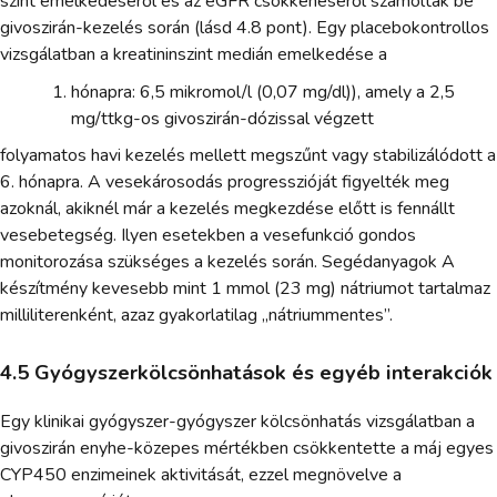
szint emelkedéséről és az eGFR csökkenéséről számoltak be
givoszirán-kezelés során (lásd 4.8 pont). Egy placebokontrollos
vizsgálatban a kreatininszint medián emelkedése a
hónapra: 6,5 mikromol/l (0,07 mg/dl)), amely a 2,5
mg/ttkg-os givoszirán-dózissal végzett
folyamatos havi kezelés mellett megszűnt vagy stabilizálódott a
6. hónapra. A vesekárosodás progresszióját figyelték meg
azoknál, akiknél már a kezelés megkezdése előtt is fennállt
vesebetegség. Ilyen esetekben a vesefunkció gondos
monitorozása szükséges a kezelés során. Segédanyagok A
készítmény kevesebb mint 1 mmol (23 mg) nátriumot tartalmaz
milliliterenként, azaz gyakorlatilag „nátriummentes”.
4.5 Gyógyszerkölcsönhatások és egyéb interakciók
Egy klinikai gyógyszer-gyógyszer kölcsönhatás vizsgálatban a
givoszirán enyhe-közepes mértékben csökkentette a máj egyes
CYP450 enzimeinek aktivitását, ezzel megnövelve a