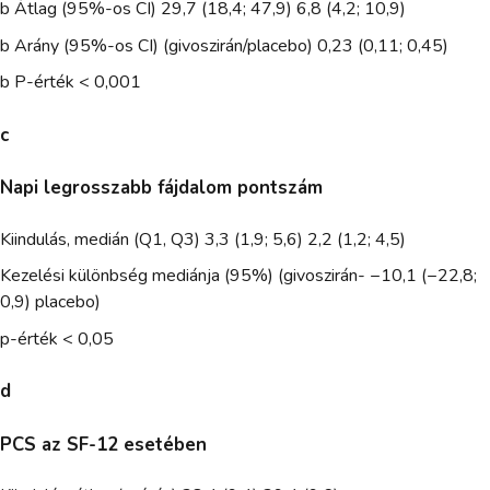
b Átlag (95%-os CI) 29,7 (18,4; 47,9) 6,8 (4,2; 10,9)
b Arány (95%-os CI) (givoszirán/placebo) 0,23 (0,11; 0,45)
b P-érték < 0,001
c
Napi legrosszabb fájdalom pontszám
Kiindulás, medián (Q1, Q3) 3,3 (1,9; 5,6) 2,2 (1,2; 4,5)
Kezelési különbség mediánja (95%) (givoszirán- −10,1 (−22,8;
0,9) placebo)
p-érték < 0,05
d
PCS az SF-12 esetében