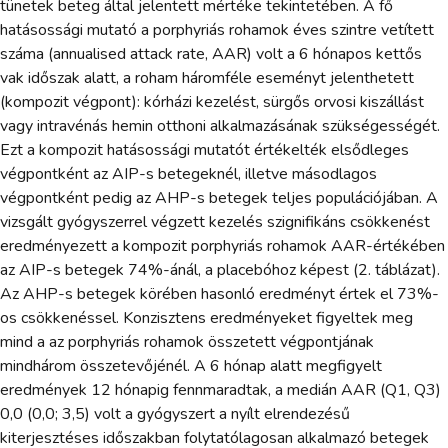
tünetek beteg által jelentett mértéke tekintetében. A fő
hatásossági mutató a porphyriás rohamok éves szintre vetített
száma (annualised attack rate, AAR) volt a 6 hónapos kettős
vak időszak alatt, a roham háromféle eseményt jelenthetett
(kompozit végpont): kórházi kezelést, sürgős orvosi kiszállást
vagy intravénás hemin otthoni alkalmazásának szükségességét.
Ezt a kompozit hatásossági mutatót értékelték elsődleges
végpontként az AIP-s betegeknél, illetve másodlagos
végpontként pedig az AHP-s betegek teljes populációjában. A
vizsgált gyógyszerrel végzett kezelés szignifikáns csökkenést
eredményezett a kompozit porphyriás rohamok AAR-értékében
az AIP-s betegek 74%-ánál, a placebóhoz képest (2. táblázat).
Az AHP-s betegek körében hasonló eredményt értek el 73%-
os csökkenéssel. Konzisztens eredményeket figyeltek meg
mind a az porphyriás rohamok összetett végpontjának
mindhárom összetevőjénél. A 6 hónap alatt megfigyelt
eredmények 12 hónapig fennmaradtak, a medián AAR (Q1, Q3)
0,0 (0,0; 3,5) volt a gyógyszert a nyílt elrendezésű
kiterjesztéses időszakban folytatólagosan alkalmazó betegek