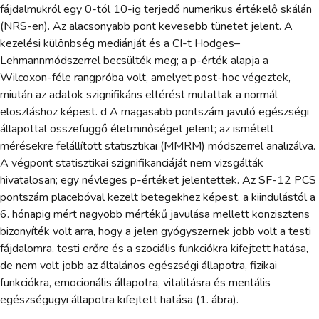
fájdalmukról egy 0-tól 10-ig terjedő numerikus értékelő skálán
(NRS-en). Az alacsonyabb pont kevesebb tünetet jelent. A
kezelési különbség mediánját és a CI-t Hodges–
Lehmannmódszerrel becsülték meg; a p-érték alapja a
Wilcoxon-féle rangpróba volt, amelyet post-hoc végeztek,
miután az adatok szignifikáns eltérést mutattak a normál
eloszláshoz képest. d A magasabb pontszám javuló egészségi
állapottal összefüggő életminőséget jelent; az ismételt
mérésekre felállított statisztikai (MMRM) módszerrel analizálva.
A végpont statisztikai szignifikanciáját nem vizsgálták
hivatalosan; egy névleges p-értéket jelentettek. Az SF-12 PCS
pontszám placebóval kezelt betegekhez képest, a kiindulástól a
6. hónapig mért nagyobb mértékű javulása mellett konzisztens
bizonyíték volt arra, hogy a jelen gyógyszernek jobb volt a testi
fájdalomra, testi erőre és a szociális funkciókra kifejtett hatása,
de nem volt jobb az általános egészségi állapotra, fizikai
funkciókra, emocionális állapotra, vitalitásra és mentális
egészségügyi állapotra kifejtett hatása (1. ábra).