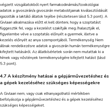
végzett vizsgálatokból nyert farmakodinámiás/toxikológiai
adatok a givoszirán/a givoszirán metabolitjainak kiválasztódását
igazolták a laktáló állatok tejébe (részletesen lásd 5.3 pont). A
Givlaari alkalmazása előtt el kell dönteni, hogy a szoptatást
függesztik fel, vagy a kezelést szakítják meg /halasztják el,
figyelembe véve a szoptatás előnyét a gyermek, illetve a
kezelés előnyét az anya szempontjából. Termékenység Nem
állnak rendelkezésre adatok a givoszirán humán termékenységre
kifejtett hatásáról. Az állatkísérletek során nem mutattak ki a
hímek vagy nőstények termékenységére kifejtett hatást (lásd
5.3 pont).
4.7 A készítmény hatásai a gépjárművezetéshez és
a gépek kezeléséhez szükséges képességekre
A Givlaari nem, vagy csak elhanyagolható mértékben
befolyásolja a gépjárművezetéshez és a gépek kezeléséhez
szükséges képességeket.