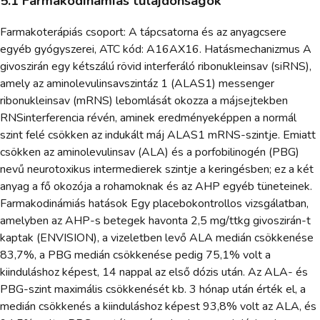
5.1 Farmakodinámiás tulajdonságok
Farmakoterápiás csoport: A tápcsatorna és az anyagcsere
egyéb gyógyszerei, ATC kód: A16AX16. Hatásmechanizmus A
givoszirán egy kétszálú rövid interferáló ribonukleinsav (siRNS),
amely az aminolevulinsavszintáz 1 (ALAS1) messenger
ribonukleinsav (mRNS) lebomlását okozza a májsejtekben
RNSinterferencia révén, aminek eredményeképpen a normál
szint felé csökken az indukált máj ALAS1 mRNS-szintje. Emiatt
csökken az aminolevulinsav (ALA) és a porfobilinogén (PBG)
nevű neurotoxikus intermedierek szintje a keringésben; ez a két
anyag a fő okozója a rohamoknak és az AHP egyéb tüneteinek.
Farmakodinámiás hatások Egy placebokontrollos vizsgálatban,
amelyben az AHP-s betegek havonta 2,5 mg/ttkg givoszirán-t
kaptak (ENVISION), a vizeletben levő ALA medián csökkenése
83,7%, a PBG medián csökkenése pedig 75,1% volt a
kiinduláshoz képest, 14 nappal az első dózis után. Az ALA- és
PBG-szint maximális csökkenését kb. 3 hónap után érték el, a
medián csökkenés a kiinduláshoz képest 93,8% volt az ALA, és