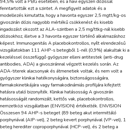
94,5% volt a PBG esetében, és a havi egyszeri dózissal
fenntartották ezt a szintet. A megfigyelt adatok és a
modellezés kimutatta, hogy a havonta egyszer 2,5 mgtt/kg-os
givoszirán dózis nagyobb mértékű csökkenést és kisebb
ingadozást okozott az ALA-szintben a 2,5 mg/ttkg-nál kisebb
dózisokhoz, illetve a 3 havonta egyszer történő alkalmazáshoz
képest. Immunogenitás A placebokontrollos, nyílt elrendezésű
vizsgálatokban 111 AHP-s betegből 1-nél (0,9%) alakultak ki a
kezeléssel összefüggő gyógyszer elleni antitestek (anti-drug
antibodies, ADA) a givosziránnal végzett kezelés során. Az
ADA-titerek alacsonyak és átmenetiek voltak, és nem volt a
gyógyszer klinikai hatékonyságára, biztonságosságára,
farmakokinetikájára vagy farmakodinámiás profiljára kifejtett
hatásra utaló bizonyíték. Klinikai hatásosság A givoszirán
hatásosságát randomizált, kettős vak, placebokontrollos,
nemzetközi vizsgálatban (ENVISION) értékelték. ENVISION
Összesen 94 AHP-s beteget (89 beteg akut intermittáló
porphyriával (AIP-vel), 2 beteg kevert porphyriával (VP-vel), 1
beteg herediter coproporphyriával (HCP-vel), és 2 beteg a