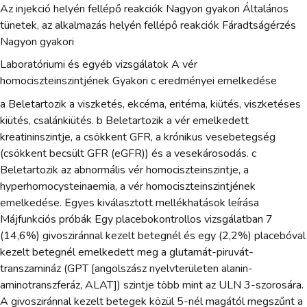
Az injekció helyén fellépő reakciók Nagyon gyakori Általános
tünetek, az alkalmazás helyén fellépő reakciók Fáradtságérzés
Nagyon gyakori
Laboratóriumi és egyéb vizsgálatok A vér
homociszteinszintjének Gyakori c eredményei emelkedése
a Beletartozik a viszketés, ekcéma, eritéma, kiütés, viszketéses
kiütés, csalánkiütés. b Beletartozik a vér emelkedett
kreatininszintje, a csökkent GFR, a krónikus vesebetegség
(csökkent becsült GFR (eGFR)) és a vesekárosodás. c
Beletartozik az abnormális vér homociszteinszintje, a
hyperhomocysteinaemia, a vér homociszteinszintjének
emelkedése. Egyes kiválasztott mellékhatások leírása
Májfunkciós próbák Egy placebokontrollos vizsgálatban 7
(14,6%) givosziránnal kezelt betegnél és egy (2,2%) placebóval
kezelt betegnél emelkedett meg a glutamát-piruvát-
transzamináz (GPT [angolszász nyelvterületen alanin-
aminotranszferáz, ALAT]) szintje több mint az ULN 3-szorosára.
A givosziránnal kezelt betegek közül 5-nél magától megszűnt a