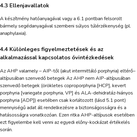
4.3 Ellenjavallatok
A készítmény hatóanyagával vagy a 6.1 pontban felsorolt
bármely segédanyagával szembeni súlyos túlérzékenység (pl.
anaphylaxia).
4.4 Különleges figyelmeztetések és az
alkalmazással kapcsolatos óvintézkedések
Az AHP valamely – AIP-től (akut intermittáló porphyria) eltérő–
altípusában szenvedő betegek Az AHP nem AIP-altípusában
szenvedő betegek (örökletes coproporphyria [HCP], kevert
porphyria [variegate porphyria, VP] és ALA-dehidratáz-hiányos
porphyria [ADP]) esetében csak korlátozott (lásd 5.1 pont)
mennyiségű adat áll rendelkezésre a biztonságosságra és a
hatásosságra vonatkozóan. Ezen ritka AHP-altípusok esetében
ezt figyelembe kell venni az egyedi előny-kockázat értékelés
során.