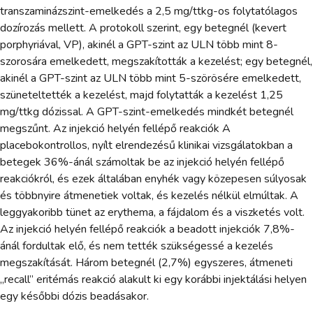
transzaminázszint-emelkedés a 2,5 mg/ttkg-os folytatólagos
dozírozás mellett. A protokoll szerint, egy betegnél (kevert
porphyriával, VP), akinél a GPT-szint az ULN több mint 8-
szorosára emelkedett, megszakították a kezelést; egy betegnél,
akinél a GPT-szint az ULN több mint 5-szörösére emelkedett,
szüneteltették a kezelést, majd folytatták a kezelést 1,25
mg/ttkg dózissal. A GPT-szint-emelkedés mindkét betegnél
megszűnt. Az injekció helyén fellépő reakciók A
placebokontrollos, nyílt elrendezésű klinikai vizsgálatokban a
betegek 36%-ánál számoltak be az injekció helyén fellépő
reakciókról, és ezek általában enyhék vagy közepesen súlyosak
és többnyire átmenetiek voltak, és kezelés nélkül elmúltak. A
leggyakoribb tünet az erythema, a fájdalom és a viszketés volt.
Az injekció helyén fellépő reakciók a beadott injekciók 7,8%-
ánál fordultak elő, és nem tették szükségessé a kezelés
megszakítását. Három betegnél (2,7%) egyszeres, átmeneti
„recall” eritémás reakció alakult ki egy korábbi injektálási helyen
egy későbbi dózis beadásakor.