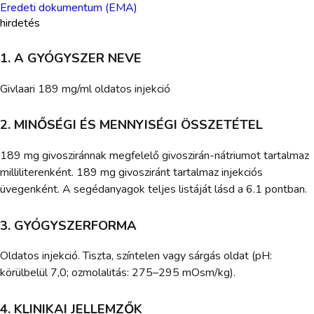
Eredeti dokumentum (EMA)
hirdetés
1. A GYÓGYSZER NEVE
Givlaari 189 mg/ml oldatos injekció
2. MINŐSÉGI ÉS MENNYISÉGI ÖSSZETÉTEL
189 mg givosziránnak megfelelő givoszirán-nátriumot tartalmaz
milliliterenként. 189 mg givosziránt tartalmaz injekciós
üvegenként. A segédanyagok teljes listáját lásd a 6.1 pontban.
3. GYÓGYSZERFORMA
Oldatos injekció. Tiszta, színtelen vagy sárgás oldat (pH:
körülbelül 7,0; ozmolalitás: 275–295 mOsm/kg).
4. KLINIKAI JELLEMZŐK