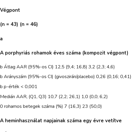
Végpont
(n = 43) (n = 46)
a
A porphyriás rohamok éves száma (kompozit végpont)
b Átlag AAR (95%-os CI) 12,5 (9,4; 16,8) 3,2 (2,3; 4,6)
b Arányszám (95%-os CI) (givoszirán/placebo) 0,26 (0,16; 0,41)
b p-érték < 0,001
Medián AAR, (Q1, Q3) 10,7 (2,2; 26,1) 1,0 (0,0; 6,2)
0 rohamos betegek száma (%) 7 (16,3) 23 (50,0)
A heminhasználat napjainak száma egy évre vetítve