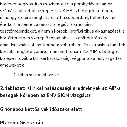
körében. A givoszirán csökkentette a porphyriás rohamok
számát a placebóhoz képest az AHP-s betegek körében,
mindegyik előre meghatározott alcsoportban, beleértve az
életkort, a nemet, a rasszt, a régiót, a kiindulási
testtömegindexet, a hemin korábbi profilaktikus alkalmazását, a
kórtörténetben szereplő rohamokat, a korábbi krónikus
opioidhasználatot, amikor nem volt roham, és a krónikus tünetek
korábbi meglétét, amikor nem volt roham. Az AIP-s betegek
körében további klinikai hatásossági végpontokat is vizsgáltak,
amelyeket a
táblázat foglal össze.
2. táblázat: Klinikai hatásossági eredmények az AIP-s
betegek körében az ENVISION vizsgálat
6 hónapos kettős vak időszaka alatt
Placebo Givoszirán