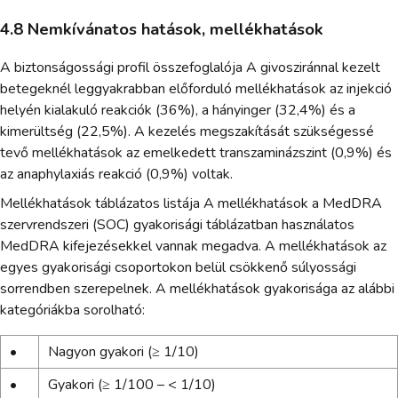
4.8 Nemkívánatos hatások, mellékhatások
A biztonságossági profil összefoglalója A givosziránnal kezelt
betegeknél leggyakrabban előforduló mellékhatások az injekció
helyén kialakuló reakciók (36%), a hányinger (32,4%) és a
kimerültség (22,5%). A kezelés megszakítását szükségessé
tevő mellékhatások az emelkedett transzaminázszint (0,9%) és
az anaphylaxiás reakció (0,9%) voltak.
Mellékhatások táblázatos listája A mellékhatások a MedDRA
szervrendszeri (SOC) gyakorisági táblázatban használatos
MedDRA kifejezésekkel vannak megadva. A mellékhatások az
egyes gyakorisági csoportokon belül csökkenő súlyossági
sorrendben szerepelnek. A mellékhatások gyakorisága az alábbi
kategóriákba sorolható:
•
Nagyon gyakori (≥ 1/10)
•
Gyakori (≥ 1/100 – < 1/10)