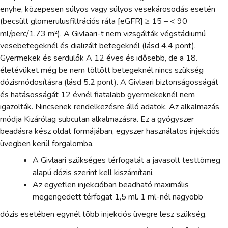
enyhe, közepesen súlyos vagy súlyos vesekárosodás esetén
(becsült glomerulusfiltrációs ráta [eGFR] ≥ 15 – < 90
ml/perc/1,73 m²). A Givlaari-t nem vizsgálták végstádiumú
vesebetegeknél és dializált betegeknél (lásd 4.4 pont).
Gyermekek és serdülők A 12 éves és idősebb, de a 18.
életévüket még be nem töltött betegeknél nincs szükség
dózismódosításra (lásd 5.2 pont). A Givlaari biztonságosságát
és hatásosságát 12 évnél fiatalabb gyermekeknél nem
igazolták. Nincsenek rendelkezésre álló adatok. Az alkalmazás
módja Kizárólag subcutan alkalmazásra. Ez a gyógyszer
beadásra kész oldat formájában, egyszer használatos injekciós
üvegben kerül forgalomba.
A Givlaari szükséges térfogatát a javasolt testtömeg
alapú dózis szerint kell kiszámítani.
Az egyetlen injekcióban beadható maximális
megengedett térfogat 1,5 ml. 1 ml-nél nagyobb
dózis esetében egynél több injekciós üvegre lesz szükség.