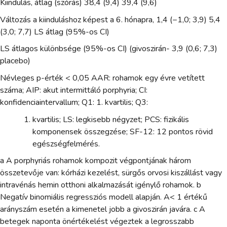
Kiindulás, átlag (szórás) 38,4 (9,4) 39,4 (9,6)
Változás a kiinduláshoz képest a 6. hónapra, 1,4 (−1,0; 3,9) 5,4
(3,0; 7,7) LS átlag (95%-os CI)
LS átlagos különbsége (95%-os CI) (givoszirán- 3,9 (0,6; 7,3)
placebo)
Névleges p-érték < 0,05 AAR: rohamok egy évre vetített
száma; AIP: akut intermittáló porphyria; CI:
konfidenciaintervallum; Q1: 1. kvartilis; Q3:
kvartilis; LS: legkisebb négyzet; PCS: fizikális
komponensek összegzése; SF-12: 12 pontos rövid
egészségfelmérés.
a A porphyriás rohamok kompozit végpontjának három
összetevője van: kórházi kezelést, sürgős orvosi kiszállást vagy
intravénás hemin otthoni alkalmazását igénylő rohamok. b
Negatív binomiális regressziós modell alapján. A< 1 értékű
arányszám esetén a kimenetel jobb a givoszirán javára. c A
betegek naponta önértékelést végeztek a legrosszabb