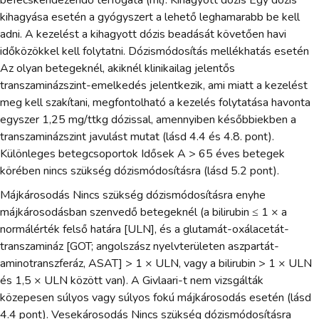
kihagyása esetén a gyógyszert a lehető leghamarabb be kell
adni. A kezelést a kihagyott dózis beadását követően havi
időközökkel kell folytatni. Dózismódosítás mellékhatás esetén
Az olyan betegeknél, akiknél klinikailag jelentős
transzaminázszint-emelkedés jelentkezik, ami miatt a kezelést
meg kell szakítani, megfontolható a kezelés folytatása havonta
egyszer 1,25 mg/ttkg dózissal, amennyiben későbbiekben a
transzaminázszint javulást mutat (lásd 4.4 és 4.8. pont).
Különleges betegcsoportok Idősek A > 65 éves betegek
körében nincs szükség dózismódosításra (lásd 5.2 pont).
Májkárosodás Nincs szükség dózismódosításra enyhe
májkárosodásban szenvedő betegeknél (a bilirubin ≤ 1 × a
normálérték felső határa [ULN], és a glutamát-oxálacetát-
transzamináz [GOT; angolszász nyelvterületen aszpartát-
aminotranszferáz, ASAT] > 1 × ULN, vagy a bilirubin > 1 × ULN
és 1,5 × ULN között van). A Givlaari-t nem vizsgálták
közepesen súlyos vagy súlyos fokú májkárosodás esetén (lásd
4.4 pont). Vesekárosodás Nincs szükség dózismódosításra