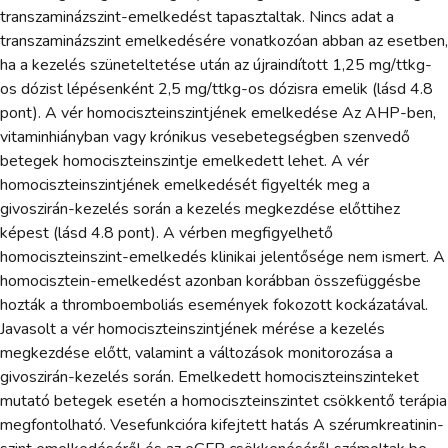
transzaminázszint-emelkedést tapasztaltak. Nincs adat a
transzaminázszint emelkedésére vonatkozóan abban az esetben,
ha a kezelés szüneteltetése után az újraindított 1,25 mg/ttkg-
os dózist lépésenként 2,5 mg/ttkg-os dózisra emelik (lásd 4.8
pont). A vér homociszteinszintjének emelkedése Az AHP-ben,
vitaminhiányban vagy krónikus vesebetegségben szenvedő
betegek homociszteinszintje emelkedett lehet. A vér
homociszteinszintjének emelkedését figyelték meg a
givoszirán-kezelés során a kezelés megkezdése előttihez
képest (lásd 4.8 pont). A vérben megfigyelhető
homociszteinszint-emelkedés klinikai jelentősége nem ismert. A
homocisztein-emelkedést azonban korábban összefüggésbe
hozták a thromboemboliás események fokozott kockázatával.
Javasolt a vér homociszteinszintjének mérése a kezelés
megkezdése előtt, valamint a változások monitorozása a
givoszirán-kezelés során. Emelkedett homociszteinszinteket
mutató betegek esetén a homociszteinszintet csökkentő terápia
megfontolható. Vesefunkcióra kifejtett hatás A szérumkreatinin-