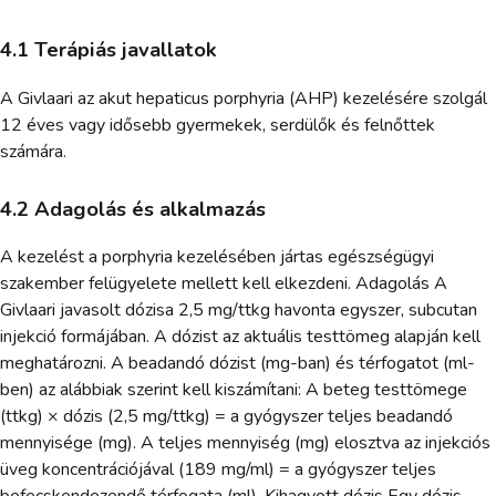
4.1 Terápiás javallatok
A Givlaari az akut hepaticus porphyria (AHP) kezelésére szolgál
12 éves vagy idősebb gyermekek, serdülők és felnőttek
számára.
4.2 Adagolás és alkalmazás
A kezelést a porphyria kezelésében jártas egészségügyi
szakember felügyelete mellett kell elkezdeni. Adagolás A
Givlaari javasolt dózisa 2,5 mg/ttkg havonta egyszer, subcutan
injekció formájában. A dózist az aktuális testtömeg alapján kell
meghatározni. A beadandó dózist (mg-ban) és térfogatot (ml-
ben) az alábbiak szerint kell kiszámítani: A beteg testtömege
(ttkg) × dózis (2,5 mg/ttkg) = a gyógyszer teljes beadandó
mennyisége (mg). A teljes mennyiség (mg) elosztva az injekciós
üveg koncentrációjával (189 mg/ml) = a gyógyszer teljes
befecskendezendő térfogata (ml). Kihagyott dózis Egy dózis