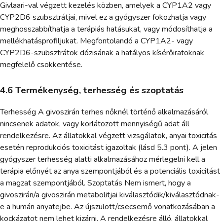
Givlaari-val végzett kezelés közben, amelyek a CYP1A2 vagy
CYP2D6 szubsztrátjai, mivel ez a gyógyszer fokozhatja vagy
meghosszabbíthatja a terápiás hatásukat, vagy módosíthatja a
mellékhatásprofiljukat. Megfontolandó a CYP1A2- vagy
CYP2D6-szubsztrátok dózisának a hatályos kísérőiratoknak
megfelelő csökkentése.
4.6 Termékenység, terhesség és szoptatás
Terhesség A givoszirán terhes nőknél történő alkalmazásáról
nincsenek adatok, vagy korlátozott mennyiségű adat áll
rendelkezésre. Az állatokkal végzett vizsgálatok, anyai toxicitás
esetén reprodukciós toxicitást igazoltak (lásd 5.3 pont). A jelen
gyógyszer terhesség alatti alkalmazásához mérlegelni kell a
terápia előnyét az anya szempontjából és a potenciális toxicitást
a magzat szempontjából. Szoptatás Nem ismert, hogy a
givoszirán/a givoszirán metabolitjai kiválasztódik/kiválasztódnak-
e a humán anyatejbe. Az újszülött/csecsemő vonatkozásában a
kockázatot nem lehet kizárni. A rendelkezésre álló, állatokkal