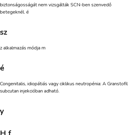
biztonságosságát nem vizsgálták SCN-ben szenvedő
betegeknél. é
sz
z alkalmazás módja m
é
Congenitalis, idiopátiás vagy ciklikus neutropénia: A Granstofil
subcutan injekcióban adható.
y
H f