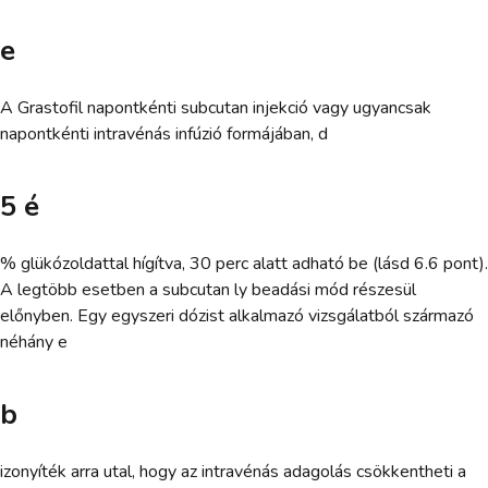
e
A Grastofil napontkénti subcutan injekció vagy ugyancsak
napontkénti intravénás infúzió formájában, d
5 é
% glükózoldattal hígítva, 30 perc alatt adható be (lásd 6.6 pont).
A legtöbb esetben a subcutan ly beadási mód részesül
előnyben. Egy egyszeri dózist alkalmazó vizsgálatból származó
néhány e
b
izonyíték arra utal, hogy az intravénás adagolás csökkentheti a