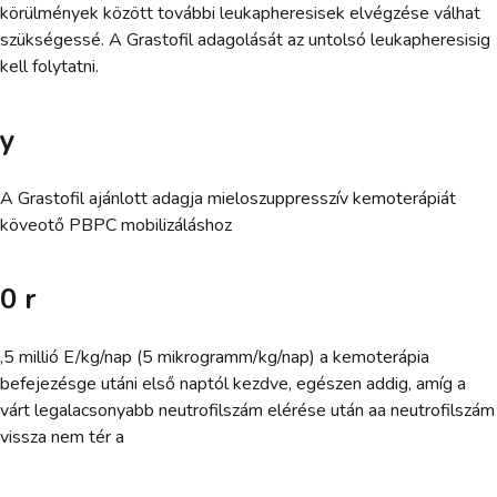
körülmények között további leukapheresisek elvégzése válhat
szükségessé. A Grastofil adagolását az untolsó leukapheresisig
kell folytatni.
y
A Grastofil ajánlott adagja mieloszuppresszív kemoterápiát
köveotő PBPC mobilizáláshoz
0 r
,5 millió E/kg/nap (5 mikrogramm/kg/nap) a kemoterápia
befejezésge utáni első naptól kezdve, egészen addig, amíg a
várt legalacsonyabb neutrofilszám elérése után aa neutrofilszám
vissza nem tér a