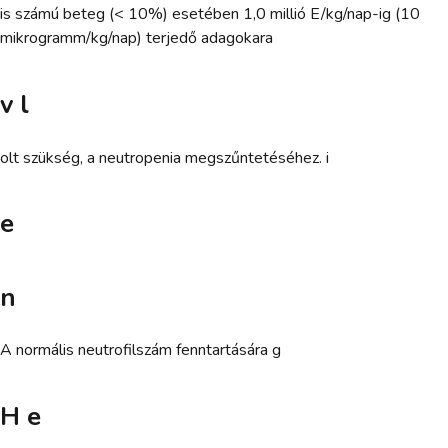
is számú beteg (< 10%) esetében 1,0 millió E/kg/nap-ig (10
mikrogramm/kg/nap) terjedő adagokara
v l
olt szükség, a neutropenia megszűntetéséhez. i
e
n
A normális neutrofilszám fenntartására g
H e