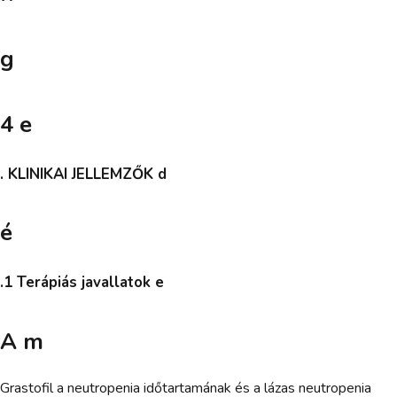
g
4 e
. KLINIKAI JELLEMZŐK d
é
.1 Terápiás javallatok e
A m
Grastofil a neutropenia időtartamának és a lázas neutropenia