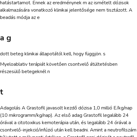
hatástartamot. Ennek az eredménynek m az ismételt dózisok
alkalmazására vonatkozó klinikai jelentősége nem tisztázott. A
beadás módja az e
a g
dott beteg klinikai állapotától kell, hogy függjön. s
Myeloablativ terápiát követően csontvelő átültetésben
részesülő betegeknél n
t
Adagolás A Grastofil javasolt kezdő dózisa 1,0 millió E/kg/nap
(10 mikrogramm/kg/nap). Az első adag Grastofil legalább 24
órával a citotoxikus kemoterápia után, és legalább 24 órával a
csontvelő-injekció/infúzió után kell beadni. Amint a neutrofilszám