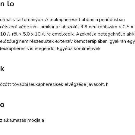
n lo
ormális tartományba. A leukapheresist abban a periódusban
célszerű végeznmi, amikor az abszolút 9 9 neutrofilszám < 0,5 x
10 /l-ről > 5,0 x 10 /l-re emelkedik. Azoknál a betegeknél,b akik
előzőleg nem részesültek extenzív kemoterápiában, gyakran egy
leukapheresis is elegendő. Egyéba körülmények
k
özött további leukapheresisek elvégzése javasolt. h
o
z alkalmazás módja a