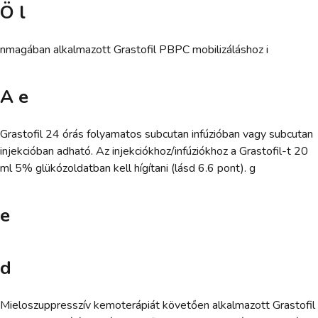
Ö l
nmagában alkalmazott Grastofil PBPC mobilizáláshoz i
A e
Grastofil 24 órás folyamatos subcutan infúzióban vagy subcutan
injekcióban adható. Az injekciókhoz/infúziókhoz a Grastofil-t 20
ml 5% glükózoldatban kell hígítani (lásd 6.6 pont). g
e
d
Mieloszuppresszív kemoterápiát követően alkalmazott Grastofil