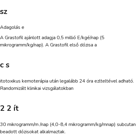
sz
Adagolás e
A Grastofil ajánlott adagja 0,5 millió E/kgé/nap (5
mikrogramm/kg/nap). A Grastofil első dózisa a
c s
itotoxikus kemoterápia után legalább 24 óra ezlteltével adható.
Randomizált klinikai vizsgálatokban
2 2 ít
30 mikrogramm/m /nap (4,0-8,4 mikrogramm/kg/mnap) subcutan
beadott dózisokat alkalmaztak.