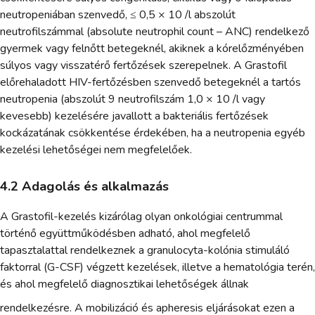
neutropeniában szenvedő, ≤ 0,5 × 10 /l abszolút
neutrofilszámmal (absolute neutrophil count – ANC) rendelkező
gyermek vagy felnőtt betegeknél, akiknek a kórelőzményében
súlyos vagy visszatérő fertőzések szerepelnek. A Grastofil
előrehaladott HIV-fertőzésben szenvedő betegeknél a tartós
neutropenia (abszolút 9 neutrofilszám 1,0 × 10 /l vagy
kevesebb) kezelésére javallott a bakteriális fertőzések
kockázatának csökkentése érdekében, ha a neutropenia egyéb
kezelési lehetőségei nem megfelelőek.
4.2 Adagolás és alkalmazás
A Grastofil-kezelés kizárólag olyan onkológiai centrummal
történő együttműködésben adható, ahol megfelelő
tapasztalattal rendelkeznek a granulocyta-kolónia stimuláló
faktorral (G-CSF) végzett kezelések, illetve a hematológia terén,
és ahol megfelelő diagnosztikai lehetőségek állnak
rendelkezésre. A mobilizáció és apheresis eljárásokat ezen a