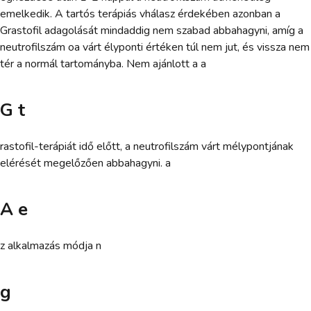
emelkedik. A tartós terápiás vhálasz érdekében azonban a
Grastofil adagolását mindaddig nem szabad abbahagyni, amíg a
neutrofilszám oa várt élyponti értéken túl nem jut, és vissza nem
tér a normál tartományba. Nem ajánlott a a
G t
rastofil-terápiát idő előtt, a neutrofilszám várt mélypontjának
elérését megelőzően abbahagyni. a
A e
z alkalmazás módja n
g