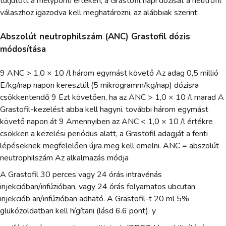
túljutott a mélyponti értéken, a Grastofil napi dózisát a neutrofil
válaszhoz igazodva kell meghatározni, az alábbiak szerint:
Abszolút neutrophilszám (ANC) Grastofil dózis
módosítása
9 ANC > 1,0 × 10 /l három egymást követő Az adag 0,5 millió
E/kg/nap napon keresztül (5 mikrogramm/kg/nap) dózisra
csökkentendő 9 Ezt követően, ha az ANC > 1,0 × 10 /l marad A
Grastofil-kezelést abba kell hagyni. további három egymást
követő napon át 9 Amennyiben az ANC < 1,0 × 10 /l értékre
csökken a kezelési periódus alatt, a Grastofil adagját a fenti
lépéseknek megfelelően újra meg kell emelni. ANC = abszolút
neutrophilszám Az alkalmazás módja
A Grastofil 30 perces vagy 24 órás intravénás
injekcióban/infúzióban, vagy 24 órás folyamatos ubcutan
injekciób an/infúzióban adható. A Grastofil-t 20 ml 5%
glükózoldatban kell hígítani (lásd 6.6 pont). y