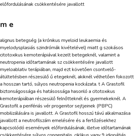
előfordulásának csökkentésére javallott
m e
alignus betegség (a krónikus myeloid leukaemia és
myelodysplasiás szindrómák kivételével) miatt g szokásos
citotoxikus kemoterápiával kezelt betegeknél, valamint a
neutropenia időtartamának sz csökkentésére javallott
myeloablativ terápiában, majd ezt követően csontvelő-
átültetésben részesülő ű etegeknél, akiknél vélhetően fokozott
a hosszan tartó, súlyos neutropenia kockázata. t A Grastofil
biztonságossága és hatásossága hasonló a citotoxikus
kemoterápiában részesülő felnőtteknél és gyermekeknél. A
Grastofil a perifériás vér progenitor sejtjeinek (PBPC)
mobilizálására is javallott. A Grastofil hosszú távú alkalmazása
javallott a neutrofilszám emelésére és a fertőzésekhez
kapcsolódó események előfordulásának, illetve időtartamának
csökkentésére súlyos congenitalis, ciklikus vagy 9 idiopátiás