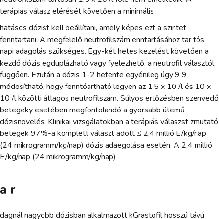
terápiás válasz elérését követően a minimális
hatásos dózist kell beállítani, amely képes ezt a szintet
fenntartani. A megfelelő neutrofilszám enntartásához tar tós
napi adagolás szükséges. Egy-két hetes kezelést követően a
kezdő dózis egduplázható vagy fyelezhető, a neutrofil választól
függően. Ezután a dózis 1-2 hetente egyénileg úgy 9 9
módosítható, hogy fenntóartható legyen az 1,5 x 10 /l és 10 x
10 /l közötti átlagos neutrofilszám. Súlyos ertőzésben szenvedő
betegeky esetében megfontolandó a gyorsabb ütemű
dózisnövelés. Klinikai vizsgálatokban a terápiás válaszst zmutató
betegek 97%-a komplett választ adott ≤ 2,4 millió E/kg/nap
(24 mikrogramm/kg/nap) dózis adaegolása esetén. A 2,4 millió
E/kg/nap (24 mikrogramm/kg/nap)
a r
dagnál nagyobb dózisban alkalmazott kGrastofil hosszú távú