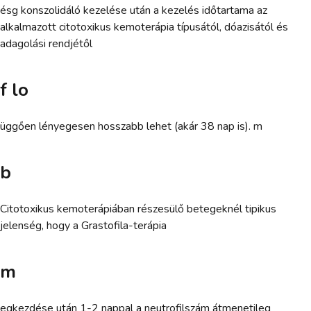
ésg konszolidáló kezelése után a kezelés időtartama az
alkalmazott citotoxikus kemoterápia típusától, dóazisától és
adagolási rendjétől
f lo
üggően lényegesen hosszabb lehet (akár 38 nap is). m
b
Citotoxikus kemoterápiában részesülő betegeknél tipikus
jelenség, hogy a Grastofila-terápia
m
egkezdése után 1-2 nappal a neutrofilszám átmenetileg