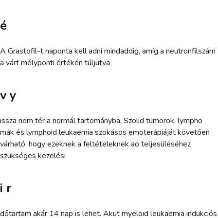
é
A Grastofil-t naponta kell adni mindaddig, amíg a neutronfilszám
a várt mélyponti értékén túljutva
v y
issza nem tér a normál tartományba. Szolid tumorok, lympho
mák és lymphoid leukaemia szokásos emoterápiáját követően
várható, hogy ezeknek a feltételeknek ao teljesüléséhez
szükséges kezelési
i r
dőtartam akár 14 nap is lehet. Akut myeloid leukaemia indukciós