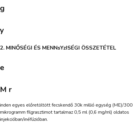
g
y
2. MINŐSÉGI ÉS MENNsYzISÉGI ÖSSZETÉTEL
e
M r
inden egyes előretöltött fecskendő 30k millió egység (ME)/300
mikrogramm filgrasztimot tartalmaz 0,5 ml (0,6 mg/ml) oldatos
injekcióban/inéfúzióban.