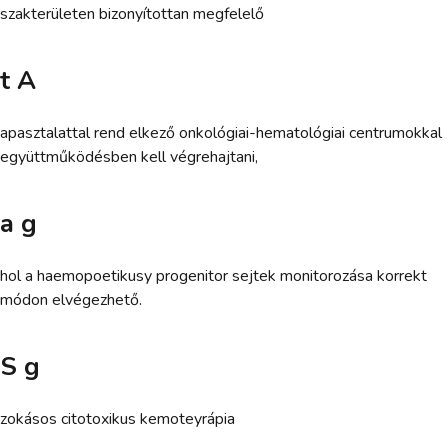
szakterületen bizonyítottan megfelelő
t A
apasztalattal rend elkező onkológiai-hematológiai centrumokkal
együttműködésben kell végrehajtani,
a g
hol a haemopoetikusy progenitor sejtek monitorozása korrekt
módon elvégezhető.
S g
zokásos citotoxikus kemoteyrápia