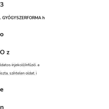
3
. GYÓGYSZERFORMA h
o
O z
ldatos injekció/infúzió. a
iszta, színtelen oldat. i
e
n