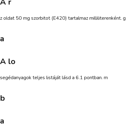
A r
z oldat 50 mg szorbitot (E420) tartalmaz milliliterenként. g
a
A lo
segédanyagok teljes listáját lásd a 6.1 pontban. m
b
a