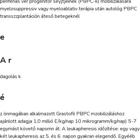
perifériás vér progenitor seyjtjeinek (PBPC-k) mobilizálására
myelosuppressiv vagy myeloablativ terápia után autológ PBPC
transszzplantáción áteső betegeknél
e
A r
dagolás k
é
z önmagában alkalmazott Grastofil PBPC mzobilizáláshoz
ajánlott adagja 1,0 millió E/kg/nap 10 mikrogramm/kg/nap) 5-7
egymást követő napomn át. A leukapheresis időzítése: egy vagy
két leukapheresis az 5. és 6. napon gyakran elegendő. Egyééb