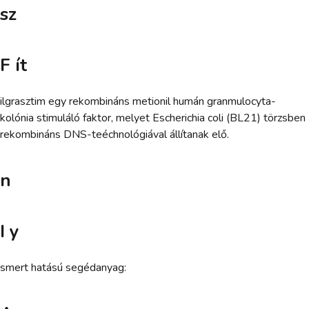
sz
F ít
ilgrasztim egy rekombináns metionil humán granmulocyta-
kolónia stimuláló faktor, melyet Escherichia coli (BL21) törzsben
rekombináns DNS-teéchnológiával állítanak elő.
n
I y
smert hatású segédanyag: