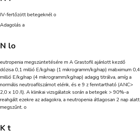
IV-fertőzött betegeknél o
Adagolás a
N lo
eutropenia megszüntetésére m A Grastofil ajánlott kezdő
dózisa 0,1 millió E/kg/nap (1 mikrogramm/kg/nap) mabximum 0,4
millió E/kg/nap (4 mikrogramm/kg/nap) adagig titrálva, amíg a
normális neutroafilszámot elérik, és e 9 z fenntartható (ANC>
2,0 x 10 /l). A klinikai vizsgálatok során a betegek > 90%-a
reahgált ezekre az adagokra, a neutropenia átlagosan 2 nap alatt
megszűnt. o
K t