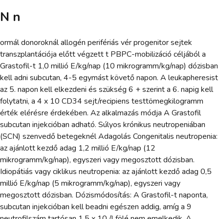
N n
ormál donoroknál allogén perifériás vér progenitor sejtek
transzplantációja előtt végzett t PBPC-mobilizáció céljából a
Grastofil-t 1,0 millió E/kg/nap (10 mikrogramm/kg/nap) dózisban
kell adni subcutan, 4-5 egymást követő napon. A leukapheresist
az 5. napon kell elkezdeni és szükség 6 + szerint a 6. napig kell
folytatni, a 4 x 10 CD34 sejt/recipiens testtömegkilogramm
érték elérésre érdekében. Az alkalmazás módja A Grastofil
subcutan injekcióban adható. Súlyos krónikus neutropeniában
(SCN) szenvedő betegeknél Adagolás Congenitalis neutropenia:
az ajánlott kezdő adag 1,2 millió E/kg/nap (12
mikrogramm/kg/nap), egyszeri vagy megosztott dózisban.
Idiopátiás vagy ciklikus neutropenia: az ajánlott kezdő adag 0,5
millió E/kg/nap (5 mikrogramm/kg/nap), egyszeri vagy
megosztott dózisban. Dózismódosítás: A Grastofil-t naponta,
subcutan injekcióban kell beadni egészen addig, amíg a 9
neutrofilszám tartósan 1,5 x 10 /l fölé nem emelkedik. A