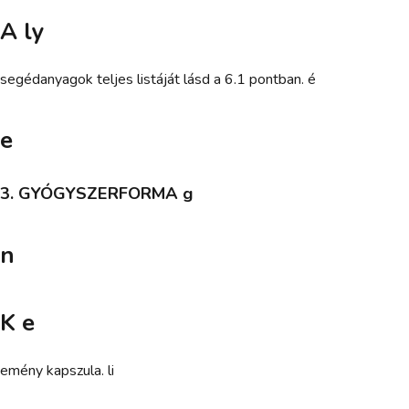
A ly
segédanyagok teljes listáját lásd a 6.1 pontban. é
e
3. GYÓGYSZERFORMA g
n
K e
emény kapszula. li