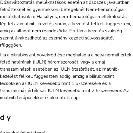
Dózisváltoztatás mellékhatások esetén az ösbszes javallatban,
felnőtteknél és gyermekkorú betegeknél Nem-hematológiai
mellékhatások m Ha súlyos, nem-hematológiai mellékhloatás
lép fel az imatinib-kezelés során, a kezelést fel kell függeszteni,
amíg az állapot nem reandeződik. Ezután a kezelés szükség
szerint újrakezdhető az esemény kezdeti súlyosságától
rfügggően.
Ha a bilirubinszint növekred ése meghaladja a helyi normál érték
felső határának (IULN) háromszorosát, vagy a emáj
transzaminázok esetében az IULN ötszörösét, az imatinib-
kezelést fel kell függeszteni addig, amzíg a bilirubinszint
lecsökken az IULN kevesebb mint 1,5-szeresére és a
transzamináz érték saz IULN kevesebb mint 2,5-szeresére. Az
imatinib terápia ekkor csökkentett napi
d y