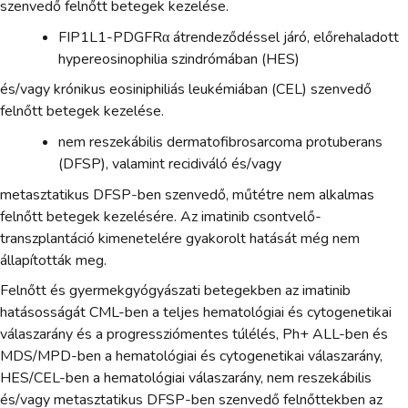
szenvedő felnőtt betegek kezelése.
FIP1L1-PDGFRα átrendeződéssel járó, előrehaladott
hypereosinophilia szindrómában (HES)
és/vagy krónikus eosiniphiliás leukémiában (CEL) szenvedő
felnőtt betegek kezelése.
nem reszekábilis dermatofibrosarcoma protuberans
(DFSP), valamint recidiváló és/vagy
metasztatikus DFSP-ben szenvedő, műtétre nem alkalmas
felnőtt betegek kezelésére. Az imatinib csontvelő-
transzplantáció kimenetelére gyakorolt hatását még nem
állapították meg.
Felnőtt és gyermekgyógyászati betegekben az imatinib
hatásosságát CML-ben a teljes hematológiai és cytogenetikai
válaszarány és a progressziómentes túlélés, Ph+ ALL-ben és
MDS/MPD-ben a hematológiai és cytogenetikai válaszarány,
HES/CEL-ben a hematológiai válaszarány, nem reszekábilis
és/vagy metasztatikus DFSP-ben szenvedő felnőttekben az