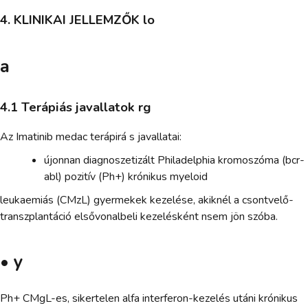
4. KLINIKAI JELLEMZŐK lo
a
4.1 Terápiás javallatok rg
Az Imatinib medac terápirá s javallatai:
újonnan diagnoszetizált Philadelphia kromoszóma (bcr-
abl) pozitív (Ph+) krónikus myeloid
leukaemiás (CMzL) gyermekek kezelése, akiknél a csontvelő-
transzplantáció elsővonalbeli kezelésként nsem jön szóba.
• y
Ph+ CMgL-es, sikertelen alfa interferon-kezelés utáni krónikus