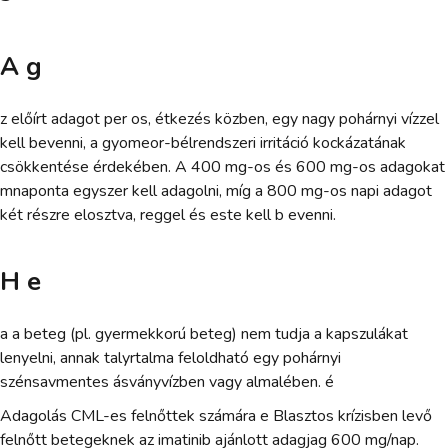
A g
z előírt adagot per os, étkezés közben, egy nagy pohárnyi vízzel
kell bevenni, a gyomeor-bélrendszeri irritáció kockázatának
csökkentése érdekében. A 400 mg-os és 600 mg-os adagokat
mnaponta egyszer kell adagolni, míg a 800 mg-os napi adagot
két részre elosztva, reggel és este kell b evenni.
H e
a a beteg (pl. gyermekkorú beteg) nem tudja a kapszulákat
lenyelni, annak talyrtalma feloldható egy pohárnyi
szénsavmentes ásványvízben vagy almalében. é
Adagolás CML-es felnőttek számára e Blasztos krízisben levő
felnőtt betegeknek az imatinib ajánlott adagjag 600 mg/nap.