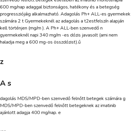
600 mg/nap adaggal biztonságos, hatékony és a betegség
progressziójáig alkalmazható. Adagolás Ph+ ALL-es gyermekek
számára 2 t Gyermekeknél az adagolás a t2estfelszín alapján
kell történjen (mg/m ). A Ph+ ALL-ben szenvedő n
gyermekeknél napi 340 mg/m -es dózis javasolt (ami nem
haladja meg a 600 mg-os összdózist).ű
z
A s
dagolás MDS/MPD-ben szenvedő felnőtt betegek számára g
MDS/MPD-ben szenvedő felnőtt betegeknek az imatinib
ajánlott adagja 400 mg/nap. e