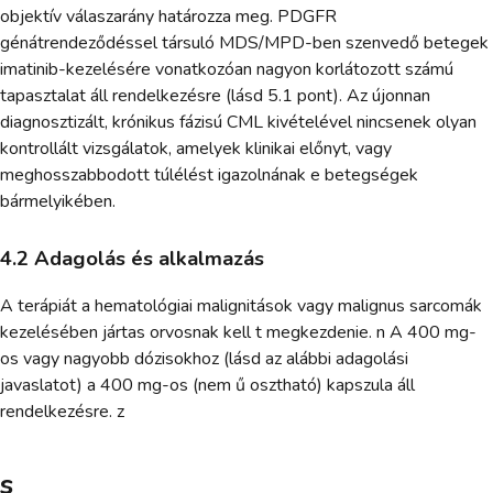
objektív válaszarány határozza meg. PDGFR
génátrendeződéssel társuló MDS/MPD-ben szenvedő betegek
imatinib-kezelésére vonatkozóan nagyon korlátozott számú
tapasztalat áll rendelkezésre (lásd 5.1 pont). Az újonnan
diagnosztizált, krónikus fázisú CML kivételével nincsenek olyan
kontrollált vizsgálatok, amelyek klinikai előnyt, vagy
meghosszabbodott túlélést igazolnának e betegségek
bármelyikében.
4.2 Adagolás és alkalmazás
A terápiát a hematológiai malignitások vagy malignus sarcomák
kezelésében jártas orvosnak kell t megkezdenie. n A 400 mg-
os vagy nagyobb dózisokhoz (lásd az alábbi adagolási
javaslatot) a 400 mg-os (nem ű osztható) kapszula áll
rendelkezésre. z
s