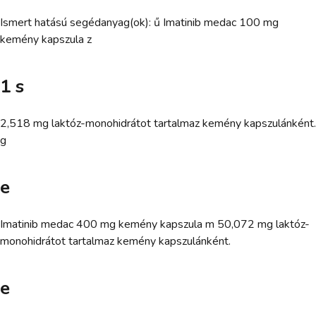
Ismert hatású segédanyag(ok): ű Imatinib medac 100 mg
kemény kapszula z
1 s
2,518 mg laktóz-monohidrátot tartalmaz kemény kapszulánként.
g
e
Imatinib medac 400 mg kemény kapszula m 50,072 mg laktóz-
monohidrátot tartalmaz kemény kapszulánként.
e