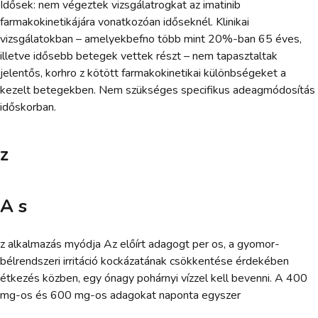
Idősek: nem végeztek vizsgálatrogkat az imatinib
farmakokinetikájára vonatkozóan időseknél. Klinikai
vizsgálatokban – amelyekbefno több mint 20%-ban 65 éves,
illetve idősebb betegek vettek részt – nem tapasztaltak
jelentős, korhro z kötött farmakokinetikai különbségeket a
kezelt betegekben. Nem szükséges specifikus adeagmódosítás
időskorban.
z
A s
z alkalmazás myódja Az előírt adagogt per os, a gyomor-
bélrendszeri irritáció kockázatának csökkentése érdekében
étkezés közben, egy ónagy pohárnyi vízzel kell bevenni. A 400
mg-os és 600 mg-os adagokat naponta egyszer