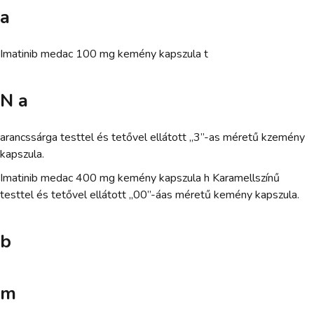
a
Imatinib medac 100 mg kemény kapszula t
N a
arancssárga testtel és tetővel ellátott „3”-as méretű kzemény
kapszula.
Imatinib medac 400 mg kemény kapszula h Karamellszínű
testtel és tetővel ellátott „00”-áas méretű kemény kapszula.
b
m