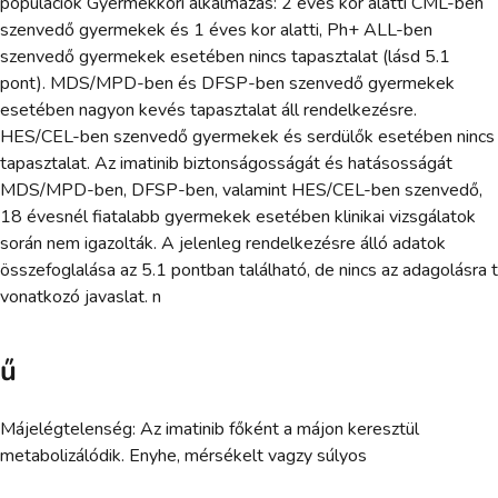
populációk Gyermekkori alkalmazás: 2 éves kor alatti CML-ben
szenvedő gyermekek és 1 éves kor alatti, Ph+ ALL-ben
szenvedő gyermekek esetében nincs tapasztalat (lásd 5.1
pont). MDS/MPD-ben és DFSP-ben szenvedő gyermekek
esetében nagyon kevés tapasztalat áll rendelkezésre.
HES/CEL-ben szenvedő gyermekek és serdülők esetében nincs
tapasztalat. Az imatinib biztonságosságát és hatásosságát
MDS/MPD-ben, DFSP-ben, valamint HES/CEL-ben szenvedő,
18 évesnél fiatalabb gyermekek esetében klinikai vizsgálatok
során nem igazolták. A jelenleg rendelkezésre álló adatok
összefoglalása az 5.1 pontban található, de nincs az adagolásra t
vonatkozó javaslat. n
ű
Májelégtelenség: Az imatinib főként a májon keresztül
metabolizálódik. Enyhe, mérsékelt vagzy súlyos