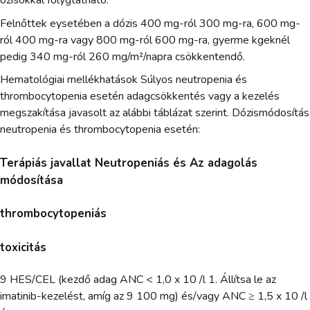
ózisokkal folygtatható.
Felnőttek eysetében a dózis 400 mg-ról 300 mg-ra, 600 mg-
ról 400 mg-ra vagy 800 mg-ról 600 mg-ra, gyerme kgeknél
pedig 340 mg-ról 260 mg/m²/napra csökkentendő.
Hematológiai mellékhatások Súlyos neutropenia és
thrombocytopenia esetén adagcsökkentés vagy a kezelés
megszakítása javasolt az alábbi táblázat szerint. Dózismódosítás
neutropenia és thrombocytopenia esetén:
Terápiás javallat Neutropeniás és Az adagolás
módosítása
thrombocytopeniás
toxicitás
9 HES/CEL (kezdő adag ANC < 1,0 x 10 /l 1. Állítsa le az
imatinib-kezelést, amíg az 9 100 mg) és/vagy ANC ≥ 1,5 x 10 /l