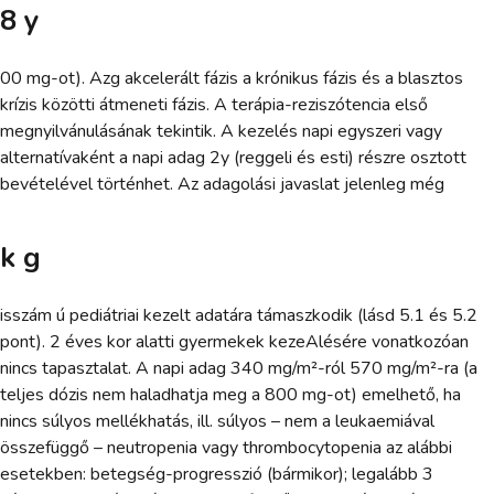
8 y
00 mg-ot). Azg akcelerált fázis a krónikus fázis és a blasztos
krízis közötti átmeneti fázis. A terápia-reziszótencia első
megnyilvánulásának tekintik. A kezelés napi egyszeri vagy
alternatívaként a napi adag 2y (reggeli és esti) részre osztott
bevételével történhet. Az adagolási javaslat jelenleg még
k g
isszám ú pediátriai kezelt adatára támaszkodik (lásd 5.1 és 5.2
pont). 2 éves kor alatti gyermekek kezeAlésére vonatkozóan
nincs tapasztalat. A napi adag 340 mg/m²-ról 570 mg/m²-ra (a
teljes dózis nem haladhatja meg a 800 mg-ot) emelhető, ha
nincs súlyos mellékhatás, ill. súlyos – nem a leukaemiával
összefüggő – neutropenia vagy thrombocytopenia az alábbi
esetekben: betegség-progresszió (bármikor); legalább 3