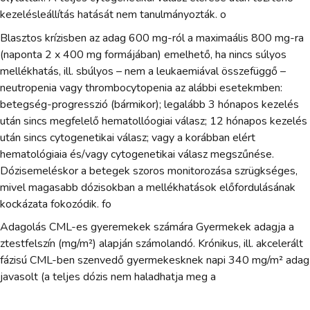
kezelésleállítás hatását nem tanulmányozták. o
Blasztos krízisben az adag 600 mg-ról a maximaális 800 mg-ra
(naponta 2 x 400 mg formájában) emelhető, ha nincs súlyos
mellékhatás, ill. sbúlyos – nem a leukaemiával összefüggő –
neutropenia vagy thrombocytopenia az alábbi esetekmben:
betegség-progresszió (bármikor); legalább 3 hónapos kezelés
után sincs megfelelő hematollóogiai válasz; 12 hónapos kezelés
után sincs cytogenetikai válasz; vagy a korábban elért
hematológiaia és/vagy cytogenetikai válasz megszűnése.
Dózisemeléskor a betegek szoros monitorozása szrügkséges,
mivel magasabb dózisokban a mellékhatások előfordulásának
kockázata fokozódik. fo
Adagolás CML-es gyeremekek számára Gyermekek adagja a
ztestfelszín (mg/m²) alapján számolandó. Krónikus, ill. akcelerált
fázisú CML-ben szenvedő gyermekesknek napi 340 mg/m² adag
javasolt (a teljes dózis nem haladhatja meg a