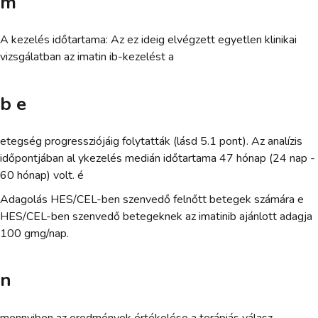
m
A kezelés időtartama: Az ez ideig elvégzett egyetlen klinikai
vizsgálatban az imatin ib-kezelést a
b e
etegség progressziójáig folytatták (lásd 5.1 pont). Az analízis
időpontjában al ykezelés medián időtartama 47 hónap (24 nap -
60 hónap) volt. é
Adagolás HES/CEL-ben szenvedő felnőtt betegek számára e
HES/CEL-ben szenvedő betegeknek az imatinib ajánlott adagja
100 gmg/nap.
n
mennyiben az eredmények értékelése a terápiás válasz