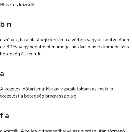
Blasztos krízisről
b n
eszélünk, ha a blastsejtek száma a vérben vagy a csontvelőben
e≥ 30%, vagy hepatosplenomegalián kívül más extramedulláris
betegség áll fenn. li
a
A kezelés időtartama: klinikai vizsgálatokban az imatinib-
tkezelést a betegség progressziójáig
f a
olytatták. A teljes cytogenetikai válasz elérése után tözrténő