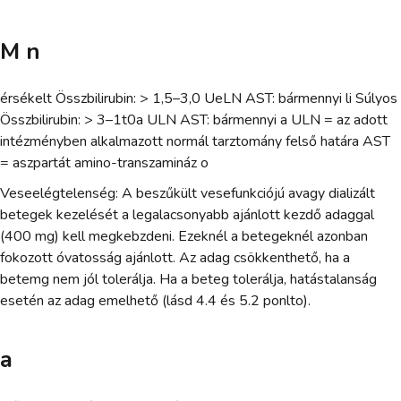
M n
érsékelt Összbilirubin: > 1,5–3,0 UeLN AST: bármennyi li Súlyos
Összbilirubin: > 3–1t0a ULN AST: bármennyi a ULN = az adott
intézményben alkalmazott normál tarztomány felső határa AST
= aszpartát amino-transzamináz o
Veseelégtelenség: A beszűkült vesefunkciójú avagy dializált
betegek kezelését a legalacsonyabb ajánlott kezdő adaggal
(400 mg) kell megkebzdeni. Ezeknél a betegeknél azonban
fokozott óvatosság ajánlott. Az adag csökkenthető, ha a
betemg nem jól tolerálja. Ha a beteg tolerálja, hatástalanság
esetén az adag emelhető (lásd 4.4 és 5.2 ponlto).
a