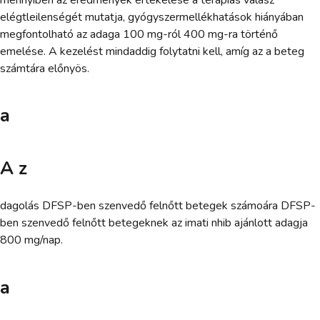
elégtleilenségét mutatja, gyógyszermellékhatások hiányában
megfontolható az adaga 100 mg-ról 400 mg-ra történő
emelése. A kezelést mindaddig folytatni kell, amíg az a beteg
számtára előnyös.
a
A z
dagolás DFSP-ben szenvedő felnőtt betegek számoára DFSP-
ben szenvedő felnőtt betegeknek az imati nhib ajánlott adagja
800 mg/nap.
a