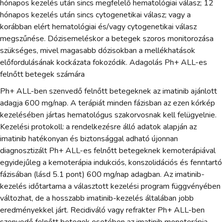
hónapos kezelés után sincs megfelelő hematológiai válasz; 12
hónapos kezelés után sincs cytogenetikai válasz; vagy a
korábban elért hematológiai és/vagy cytogenetikai válasz
megszűnése. Dózisemeléskor a betegek szoros monitorozása
szükséges, mivel magasabb dózisokban a mellékhatások
előfordulásának kockázata fokozódik. Adagolás Ph+ ALL-es
felnőtt betegek számára
Ph+ ALL-ben szenvedő felnőtt betegeknek az imatinib ajánlott
adagja 600 mg/nap. A terápiát minden fázisban az ezen kórkép
kezelésében jártas hematológus szakorvosnak kell felügyelnie.
Kezelési protokoll: a rendelkezésre álló adatok alapján az
imatinib hatékonyan és biztonsággal adható újonnan
diagnosztizált Ph+ ALL-es felnőtt betegeknek kemoterápiával
egyidejűleg a kemoterápia indukciós, konszolidációs és fenntartó
fázisában (lásd 5.1 pont) 600 mg/nap adagban. Az imatinib-
kezelés időtartama a választott kezelési program függvényében
változhat, de a hosszabb imatinib-kezelés általában jobb
eredményekkel járt. Recidiváló vagy refrakter Ph+ ALL-ben
szenvedő felnőtt betegek esetében az imatinib monoterápia