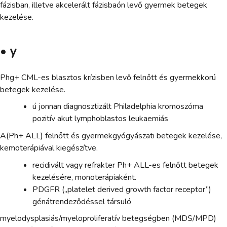
fázisban, illetve akcelerált fázisbaón levő gyermek betegek
kezelése.
• y
Phg+ CML-es blasztos krízisben levő felnőtt és gyermekkorú
betegek kezelése.
ú jonnan diagnosztizált Philadelphia kromoszóma
pozitív akut lymphoblastos leukaemiás
A(Ph+ ALL) felnőtt és gyermekgyógyászati betegek kezelése,
kemoterápiával kiegészítve.
recidivált vagy refrakter Ph+ ALL-es felnőtt betegek
kezelésére, monoterápiaként.
PDGFR („platelet derived growth factor receptor”)
génátrendeződéssel társuló
myelodysplasiás/myeloproliferatív betegségben (MDS/MPD)