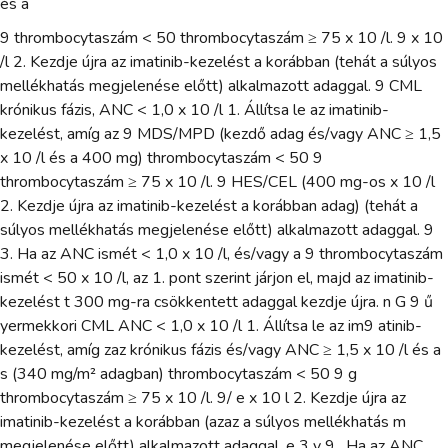
és a
9 thrombocytaszám < 50 thrombocytaszám ≥ 75 x 10 /l. 9 x 10
/l 2. Kezdje újra az imatinib-kezelést a korábban (tehát a súlyos
mellékhatás megjelenése előtt) alkalmazott adaggal. 9 CML
krónikus fázis, ANC < 1,0 x 10 /l 1. Állítsa le az imatinib-
kezelést, amíg az 9 MDS/MPD (kezdő adag és/vagy ANC ≥ 1,5
x 10 /l és a 400 mg) thrombocytaszám < 50 9
thrombocytaszám ≥ 75 x 10 /l. 9 HES/CEL (400 mg-os x 10 /l
2. Kezdje újra az imatinib-kezelést a korábban adag) (tehát a
súlyos mellékhatás megjelenése előtt) alkalmazott adaggal. 9
3. Ha az ANC ismét < 1,0 x 10 /l, és/vagy a 9 thrombocytaszám
ismét < 50 x 10 /l, az 1. pont szerint járjon el, majd az imatinib-
kezelést t 300 mg-ra csökkentett adaggal kezdje újra. n G 9 ű
yermekkori CML ANC < 1,0 x 10 /l 1. Állítsa le az im9 atinib-
kezelést, amíg zaz krónikus fázis és/vagy ANC ≥ 1,5 x 10 /l és a
s (340 mg/m² adagban) thrombocytaszám < 50 9 g
thrombocytaszám ≥ 75 x 10 /l. 9/ e x 10 l 2. Kezdje újra az
imatinib-kezelést a korábban (azaz a súlyos mellékhatás m
megjelenése előtt) alkalmazott adaggal. e 3 y 9 . Ha az ANC