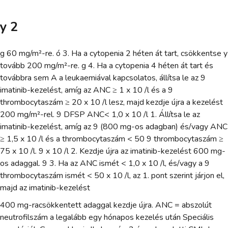
y 2
g 60 mg/m²-re. ó 3. Ha a cytopenia 2 héten át tart, csökkentse y
tovább 200 mg/m²-re. g 4. Ha a cytopenia 4 héten át tart és
továbbra sem A a leukaemiával kapcsolatos, állítsa le az 9
imatinib-kezelést, amíg az ANC ≥ 1 x 10 /l és a 9
thrombocytaszám ≥ 20 x 10 /l lesz, majd kezdje újra a kezelést
200 mg/m²-rel. 9 DFSP ANC< 1,0 x 10 /l 1. Állítsa le az
imatinib-kezelést, amíg az 9 (800 mg-os adagban) és/vagy ANC
≥ 1,5 x 10 /l és a thrombocytaszám < 50 9 thrombocytaszám ≥
75 x 10 /l. 9 x 10 /l 2. Kezdje újra az imatinib-kezelést 600 mg-
os adaggal. 9 3. Ha az ANC ismét < 1,0 x 10 /l, és/vagy a 9
thrombocytaszám ismét < 50 x 10 /l, az 1. pont szerint járjon el,
majd az imatinib-kezelést
400 mg-racsökkentett adaggal kezdje újra. ANC = abszolút
neutrofilszám a legalább egy hónapos kezelés után Speciális