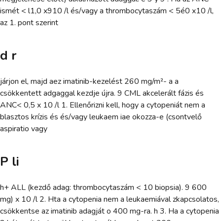
ismét < l1,0 x910 /l és/vagy a thrombocytaszám < 5é0 x10 /l,
az 1. pont szerint
d r
járjon el, majd aez imatinib-kezelést 260 mg/m²- a a
csökkentett adgaggal kezdje újra. 9 CML akcelerált fázis és
ANC< 0,5 x 10 /l 1. Ellenőrizni kell, hogy a cytopeniát nem a
blasztos krízis és és/vagy leukaem iae okozza-e (csontvelő
aspiratio vagy
P li
h+ ALL (kezdő adag: thrombocytaszám < 10 biopsia). 9 600
mg) x 10 /l 2. Hta a cytopenia nem a leukaemiával zkapcsolatos,
csökkentse az imatinib adagját o 400 mg-ra. h 3. Ha a cytopenia