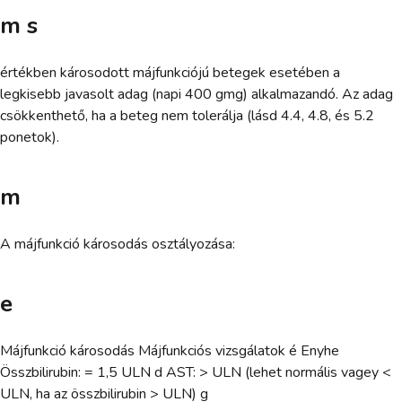
m s
értékben károsodott májfunkciójú betegek esetében a
legkisebb javasolt adag (napi 400 gmg) alkalmazandó. Az adag
csökkenthető, ha a beteg nem tolerálja (lásd 4.4, 4.8, és 5.2
ponetok).
m
A májfunkció károsodás osztályozása:
e
Májfunkció károsodás Májfunkciós vizsgálatok é Enyhe
Összbilirubin: = 1,5 ULN d AST: > ULN (lehet normális vagey <
ULN, ha az összbilirubin > ULN) g