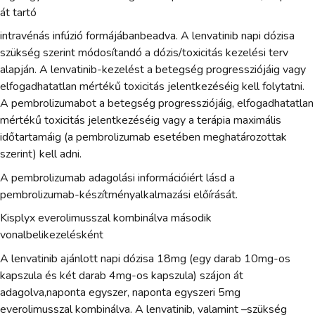
át tartó
intravénás infúzió formájábanbeadva. A lenvatinib napi dózisa
szükség szerint módosítandó a dózis/toxicitás kezelési terv
alapján. A lenvatinib-kezelést a betegség progressziójáig vagy
elfogadhatatlan mértékű toxicitás jelentkezéséig kell folytatni.
A pembrolizumabot a betegség progressziójáig, elfogadhatatlan
mértékű toxicitás jelentkezéséig vagy a terápia maximális
időtartamáig (a pembrolizumab esetében meghatározottak
szerint) kell adni.
A pembrolizumab adagolási információiért lásd a
pembrolizumab-készítményalkalmazási előírását.
Kisplyx everolimusszal kombinálva második
vonalbelikezelésként
A lenvatinib ajánlott napi dózisa 18mg (egy darab 10mg-os
kapszula és két darab 4mg-os kapszula) szájon át
adagolva,naponta egyszer, naponta egyszeri 5mg
everolimusszal kombinálva. A lenvatinib, valamint –szükség