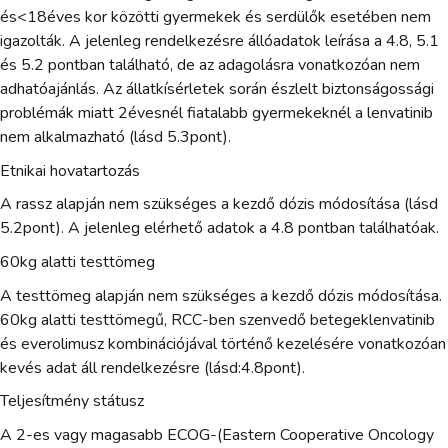
és<18éves kor közötti gyermekek és serdülők esetében nem
igazolták. A jelenleg rendelkezésre állóadatok leírása a 4.8, 5.1
és 5.2 pontban található, de az adagolásra vonatkozóan nem
adhatóajánlás. Az állatkísérletek során észlelt biztonságossági
problémák miatt 2évesnél fiatalabb gyermekeknél a lenvatinib
nem alkalmazható (lásd 5.3pont).
Etnikai hovatartozás
A rassz alapján nem szükséges a kezdő dózis módosítása (lásd
5.2pont). A jelenleg elérhető adatok a 4.8 pontban találhatóak.
60kg alatti testtömeg
A testtömeg alapján nem szükséges a kezdő dózis módosítása.
60kg alatti testtömegű, RCC-ben szenvedő betegeklenvatinib
és everolimusz kombinációjával történő kezelésére vonatkozóan
kevés adat áll rendelkezésre (lásd:4.8pont).
Teljesítmény státusz
A 2-es vagy magasabb ECOG-(Eastern Cooperative Oncology