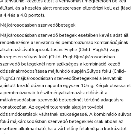
A lenvatinib-kezelés előtt a vérnyomást megfelelően be kell
állítani, és a kezelés alatt rendszeresen ellenőrizni kell azt (lásd
a 4.4és a 4.8 pontot).
Májkárosodásban szenvedőbetegek
Májkárosodásban szenvedő betegek esetében kevés adat áll
rendelkezésre a lenvatinib és pembrolizumab kombinációjának
alkalmazásával kapcsolatosan. Enyhe (Child–PughA) vagy
közepesen súlyos fokú (Child–PughB)májkárosodásban
szenvedő betegeknél nem szükséges a kombináció kezdő
dózisánakmódosításaa májfunkció alapján.Súlyos fokú (Child–
PughC) májkárosodásban szenvedőbetegeknél a lenvatinib
ajánlott kezdő dózisa naponta egyszer 10mg. Kérjük olvassa el
a pembrolizumab-készítményalkalmazási előírását a
májkárosodásban szenvedő betegeknél történő adagolásra
vonatkozóan. Az egyéni tolerancia alapján további
dózismódosítások válhatnak szükségessé. A kombináció súlyos
fokú májkárosodásban szenvedő betegeknél csak abban az
esetben alkalmazható, ha a várt előny felülmúlja a kockázatot