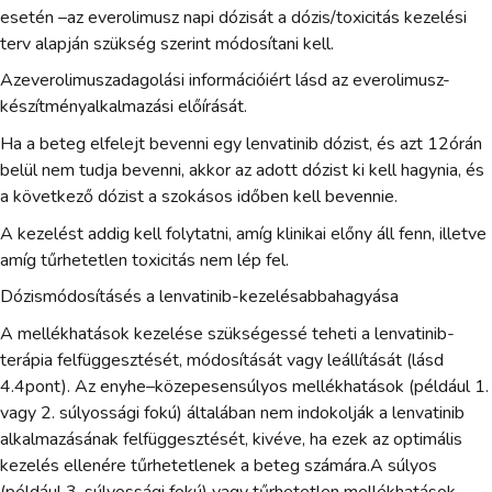
esetén –az everolimusz napi dózisát a dózis/toxicitás kezelési
terv alapján szükség szerint módosítani kell.
Azeverolimuszadagolási információiért lásd az everolimusz-
készítményalkalmazási előírását.
Ha a beteg elfelejt bevenni egy lenvatinib dózist, és azt 12órán
belül nem tudja bevenni, akkor az adott dózist ki kell hagynia, és
a következő dózist a szokásos időben kell bevennie.
A kezelést addig kell folytatni, amíg klinikai előny áll fenn, illetve
amíg tűrhetetlen toxicitás nem lép fel.
Dózismódosításés a lenvatinib-kezelésabbahagyása
A mellékhatások kezelése szükségessé teheti a lenvatinib-
terápia felfüggesztését, módosítását vagy leállítását (lásd
4.4pont). Az enyhe–közepesensúlyos mellékhatások (például 1.
vagy 2. súlyossági fokú) általában nem indokolják a lenvatinib
alkalmazásának felfüggesztését, kivéve, ha ezek az optimális
kezelés ellenére tűrhetetlenek a beteg számára.A súlyos
(például 3. súlyossági fokú) vagy tűrhetetlen mellékhatások