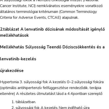
A súlyossági fokok a Nemzeti Onkológiai Intézet (National
Cancer Institute, NCI) nemkívánatos eseményekre vonatkozó
általános terminológiai kritériumain (Common Terminology
Criteria for Adverse Events, CTCAE) alapulnak.
2.táblázat A lenvatinib dózisának módosítását igénylő
mellékhatások
Mellékhatás Súlyosság Teendő Dóziscsökkentés és a
lenvatinib-kezelés
újrakezdése
Hypertonia 3. súlyossági fok A kezelés 0–2.súlyossági fokúra
(optimális antihipertenzív felfüggesztése rendeződik. terápia
ellenére) A részletes útmutatást lásd a 4.4pontban szereplő
táblázatban.
súlyossági fok A kezelés Nem indítható újra