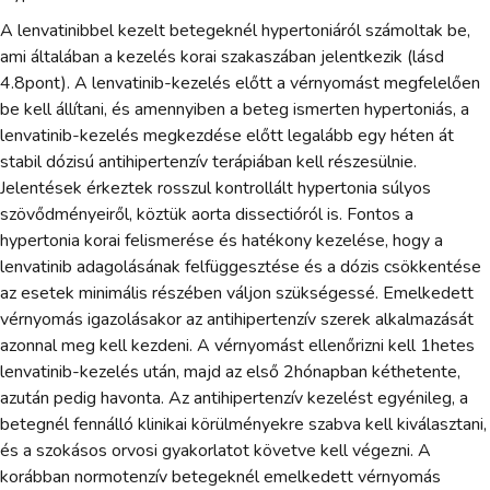
A lenvatinibbel kezelt betegeknél hypertoniáról számoltak be,
ami általában a kezelés korai szakaszában jelentkezik (lásd
4.8pont). A lenvatinib-kezelés előtt a vérnyomást megfelelően
be kell állítani, és amennyiben a beteg ismerten hypertoniás, a
lenvatinib-kezelés megkezdése előtt legalább egy héten át
stabil dózisú antihipertenzív terápiában kell részesülnie.
Jelentések érkeztek rosszul kontrollált hypertonia súlyos
szövődményeiről, köztük aorta dissectióról is. Fontos a
hypertonia korai felismerése és hatékony kezelése, hogy a
lenvatinib adagolásának felfüggesztése és a dózis csökkentése
az esetek minimális részében váljon szükségessé. Emelkedett
vérnyomás igazolásakor az antihipertenzív szerek alkalmazását
azonnal meg kell kezdeni. A vérnyomást ellenőrizni kell 1hetes
lenvatinib-kezelés után, majd az első 2hónapban kéthetente,
azután pedig havonta. Az antihipertenzív kezelést egyénileg, a
betegnél fennálló klinikai körülményekre szabva kell kiválasztani,
és a szokásos orvosi gyakorlatot követve kell végezni. A
korábban normotenzív betegeknél emelkedett vérnyomás