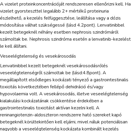
A vizelet proteinkoncentrációját rendszeresen ellenőrizni kell. Ha
vizelet gyorsteszttel legalább 2+ mértékű proteinuria
észlelhető, a kezelés felfüggesztése, leállítása vagy a dózis
módosítása válhat szükségessé (lásd 4.2pont). Lenvatinibbel
kezelt betegeknél néhány esetben nephrosis szindrómáról
számoltak be. Nephrosis szindróma esetén a lenvatinib-kezelést
le kell állítani.
Veseelégtelenség és vesekárosodás
Lenvatinibbel kezelt betegeknél vesekárosodásrólés
veseelégtelenségről számoltak be (lásd:4.8pont). A
megállapított elsődleges kockázati tényező a gastrointestinalis
toxicitás következtében fellépő dehidráció és/vagy
hypovolaemia volt. A vesekárosodás, illetve veseelégtelenség
kialakulási kockázatának csökkentése érdekében a
gastrointestinalis toxicitást aktívan kezelni kell. A
reninangiotenzin-aldoszteron rendszerre ható szereket kapó
betegeknél körültekintően kell eljárni, mivel náluk potenciálisan
nagyobb a veseelégtelenség kockázata kombinált kezelés