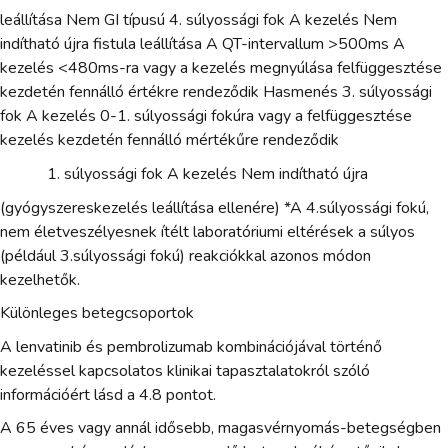
leállítása Nem GI típusú 4. súlyossági fok A kezelés Nem
indítható újra fistula leállítása A QT-intervallum >500ms A
kezelés <480ms-ra vagy a kezelés megnyúlása felfüggesztése
kezdetén fennálló értékre rendeződik Hasmenés 3. súlyossági
fok A kezelés 0-1. súlyossági fokúra vagy a felfüggesztése
kezelés kezdetén fennálló mértékűre rendeződik
súlyossági fok A kezelés Nem indítható újra
(gyógyszereskezelés leállítása ellenére) *A 4.súlyossági fokú,
nem életveszélyesnek ítélt laboratóriumi eltérések a súlyos
(például 3.súlyossági fokú) reakciókkal azonos módon
kezelhetők.
Különleges betegcsoportok
A lenvatinib és pembrolizumab kombinációjával történő
kezeléssel kapcsolatos klinikai tapasztalatokról szóló
információért lásd a 4.8 pontot.
A 65 éves vagy annál idősebb, magasvérnyomás-betegségben