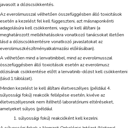
javasolt a dóziscsökkentés.
Az everolimusszal vélhetően összefüggésben álló toxicitások
esetén a kezelést fel kell függeszteni, azt másnaponkénti
adagolásúra kell csökkenteni, vagy le kell állítani (a
meghatározott mellékhatásokra vonatkozó tanácsokat illetően
lásd a dóziscsökkentésre vonatkozó javaslatokat az
everolimuszkészítményalkalmazási előírásában).
A vélhetően mind a lenvatinibbel, mind az everolimusszal
összefüggésben álló toxicitások esetén az everolimusz
dózisának csökkentése előtt a lenvatinib-dózist kell csökkenteni
(lásd:1.táblázat).
Minden kezelést le kell állítani életveszélyes (például 4.
súlyossági fokú) reakciók fellépése esetén, kivéve az
életveszélyesnek nem ítélhető laboratóriumi eltéréseket,
amelyeket súlyos (például
súlyossági fokú) reakcióként kell kezelni.