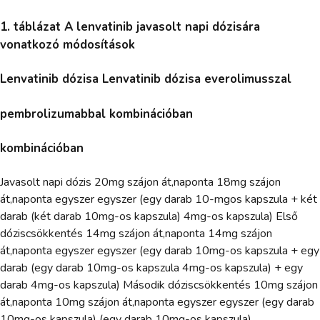
1. táblázat A lenvatinib javasolt napi dózisára
vonatkozó módosítások
Lenvatinib dózisa Lenvatinib dózisa everolimusszal
pembrolizumabbal kombinációban
kombinációban
Javasolt napi dózis 20mg szájon át,naponta 18mg szájon
át,naponta egyszer egyszer (egy darab 10-mgos kapszula + két
darab (két darab 10mg-os kapszula) 4mg-os kapszula) Első
dóziscsökkentés 14mg szájon át,naponta 14mg szájon
át,naponta egyszer egyszer (egy darab 10mg-os kapszula + egy
darab (egy darab 10mg-os kapszula 4mg-os kapszula) + egy
darab 4mg-os kapszula) Második dóziscsökkentés 10mg szájon
át,naponta 10mg szájon át,naponta egyszer egyszer (egy darab
10mg-os kapszula) (egy darab 10mg-os kapszula)