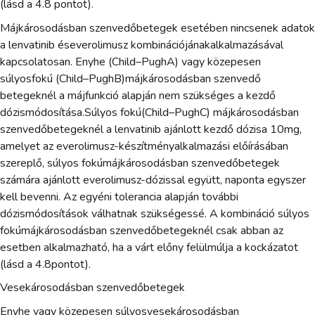
(lásd a 4.8 pontot).
Májkárosodásban szenvedőbetegek esetében nincsenek adatok
a lenvatinib éseverolimusz kombinációjánakalkalmazásával
kapcsolatosan. Enyhe (Child–PughA) vagy közepesen
súlyosfokú (Child–PughB)májkárosodásban szenvedő
betegeknél a májfunkció alapján nem szükséges a kezdő
dózismódosítása.Súlyos fokú(Child–PughC) májkárosodásban
szenvedőbetegeknél a lenvatinib ajánlott kezdő dózisa 10mg,
amelyet az everolimusz-készítményalkalmazási előírásában
szereplő, súlyos fokúmájkárosodásban szenvedőbetegek
számára ajánlott everolimusz-dózissal együtt, naponta egyszer
kell bevenni. Az egyéni tolerancia alapján további
dózismódosítások válhatnak szükségessé. A kombináció súlyos
fokúmájkárosodásban szenvedőbetegeknél csak abban az
esetben alkalmazható, ha a várt előny felülmúlja a kockázatot
(lásd a 4.8pontot).
Vesekárosodásban szenvedőbetegek
Enyhe vagy közepesen súlyosvesekárosodásban