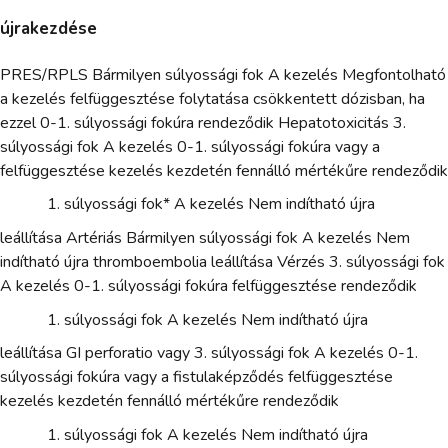
újrakezdése
PRES/RPLS Bármilyen súlyossági fok A kezelés Megfontolható
a kezelés felfüggesztése folytatása csökkentett dózisban, ha
ezzel 0-1. súlyossági fokúra rendeződik Hepatotoxicitás 3.
súlyossági fok A kezelés 0-1. súlyossági fokúra vagy a
felfüggesztése kezelés kezdetén fennálló mértékűre rendeződik
súlyossági fok* A kezelés Nem indítható újra
leállítása Artériás Bármilyen súlyossági fok A kezelés Nem
indítható újra thromboembolia leállítása Vérzés 3. súlyossági fok
A kezelés 0-1. súlyossági fokúra felfüggesztése rendeződik
súlyossági fok A kezelés Nem indítható újra
leállítása GI perforatio vagy 3. súlyossági fok A kezelés 0-1.
súlyossági fokúra vagy a fistulaképződés felfüggesztése
kezelés kezdetén fennálló mértékűre rendeződik
súlyossági fok A kezelés Nem indítható újra