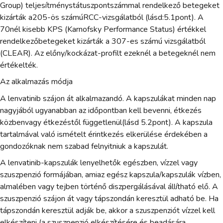
Group) teljesítménystátuszpontszámmal rendelkező betegeket
kizárták a205-ös számúRCC-vizsgálatból (lásd:5.1pont). A
70nél kisebb KPS (Karnofsky Performance Status) értékkel
rendelkezőbetegeket kizárták a 307-es számú vizsgálatból
(CLEAR). Az előny/kockázat-profilt ezeknél a betegeknél nem
értékelték.
Az alkalmazás módja
A lenvatinib szájon át alkalmazandó. A kapszulákat minden nap
nagyjából ugyanabban az időpontban kell bevenni, étkezés
közbenvagy étkezéstől függetlenül(lásd 5.2pont). A kapszula
tartalmával való ismételt érintkezés elkerülése érdekében a
gondozóknak nem szabad felnyitniuk a kapszulát.
A lenvatinib-kapszulák lenyelhetők egészben, vízzel vagy
szuszpenzió formájában, amiaz egész kapszula/kapszulák vízben,
almalében vagy tejben történő diszpergálásával állítható elő. A
szuszpenzió szájon át vagy tápszondán keresztül adható be. Ha
tápszondán keresztül adják be, akkor a szuszpenziót vízzel kell
elkészíteni (a szuszpenzió elkészítésére és beadására