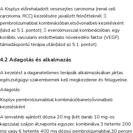
A Kisplyx előrehaladott vesesejtes carcinoma (renal cell
carcinoma, RCC) kezelésére javallott felnőtteknél: 
pembrolizumabbal kombinációban,elsővonalbeli kezelésként
(lásd az 5.1. pontot);  everolimusszal kombinációban, egy
korábbi, vascularis endothelialis növekedési faktor (VEGF)
támadáspontú terápia után(lásd az 5.1. pontot).
4.2 Adagolás és alkalmazás
A kezelést a daganatellenes terápiák alkalmazásában jártas
egészségügyi szakembernek kell megkezdenie és felügyelnie.
Adagolás
Kisplyx pembrolizumabbal kombinációbanelsővonalbeli
kezelésként
A lenvatinib ajánlott dózisa 20 mg (két darab 10 mg-os
kapszula) szájon át,naponta egyszer, kombinálva 3 hetente 200
mg vagy 6 hetente 400 mg dózisú pembrolizumabbal,30 percen