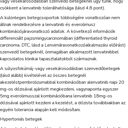
vagy vesekárosodásban szenvedő betegeknél úgy tűnik, hogy
csökkent a lenvatinib tolerálhatósága (lásd 4.8 pont).
A különleges betegcsoportok többségére vonatkozóan nem
állnak rendelkezésre a lenvatinib és everolimusz
kombinációjáravonatkozó adatok. A következő információk
differenciált pajzsmirigycarcinomában (differentiated thyroid
carcinoma, DTC, lásd a Lenvimáravonatkozóalkalmazási előírást)
szenvedő betegeknél, önmagában alkalmazott lenvatinibbel
kapcsolatos klinikai tapasztalatokból származnak.
A súlyosfokúmáj-vagy vesekárosodásban szenvedőbetegek
(lásd alább) kivételével az összes betegnél
akezeléstpembrolizumabbal kombinációban alenvatinib napi 20
mg-os dózisával ajánlott megkezdeni, vagynaponta egyszer
5mg everolimusszal kombinációbana lenvatinib 18mg-os
dózisával ajánlott kezdeni a kezelést, a dózista továbbiakban az
egyéni tolerancia alapján kell módosítani.
Hypertoniás betegek