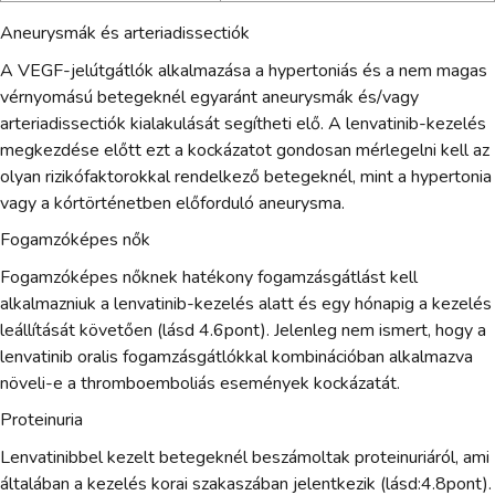
Aneurysmák és arteriadissectiók
A VEGF-jelútgátlók alkalmazása a hypertoniás és a nem magas
vérnyomású betegeknél egyaránt aneurysmák és/vagy
arteriadissectiók kialakulását segítheti elő. A lenvatinib-kezelés
megkezdése előtt ezt a kockázatot gondosan mérlegelni kell az
olyan rizikófaktorokkal rendelkező betegeknél, mint a hypertonia
vagy a kórtörténetben előforduló aneurysma.
Fogamzóképes nők
Fogamzóképes nőknek hatékony fogamzásgátlást kell
alkalmazniuk a lenvatinib-kezelés alatt és egy hónapig a kezelés
leállítását követően (lásd 4.6pont). Jelenleg nem ismert, hogy a
lenvatinib oralis fogamzásgátlókkal kombinációban alkalmazva
növeli-e a thromboemboliás események kockázatát.
Proteinuria
Lenvatinibbel kezelt betegeknél beszámoltak proteinuriáról, ami
általában a kezelés korai szakaszában jelentkezik (lásd:4.8pont).