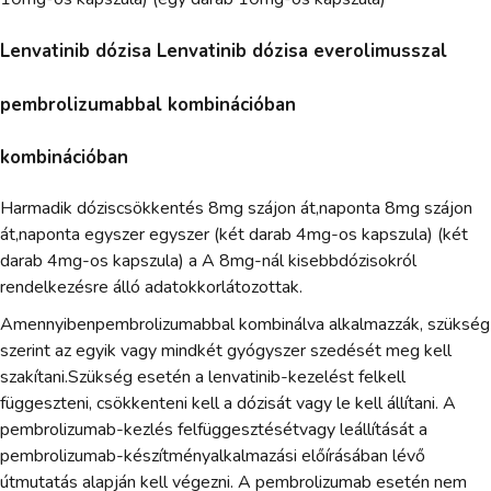
Lenvatinib dózisa Lenvatinib dózisa everolimusszal
pembrolizumabbal kombinációban
kombinációban
Harmadik dóziscsökkentés 8mg szájon át,naponta 8mg szájon
át,naponta egyszer egyszer (két darab 4mg-os kapszula) (két
darab 4mg-os kapszula) a A 8mg-nál kisebbdózisokról
rendelkezésre álló adatokkorlátozottak.
Amennyibenpembrolizumabbal kombinálva alkalmazzák, szükség
szerint az egyik vagy mindkét gyógyszer szedését meg kell
szakítani.Szükség esetén a lenvatinib-kezelést felkell
függeszteni, csökkenteni kell a dózisát vagy le kell állítani. A
pembrolizumab-kezlés felfüggesztésétvagy leállítását a
pembrolizumab-készítményalkalmazási előírásában lévő
útmutatás alapján kell végezni. A pembrolizumab esetén nem