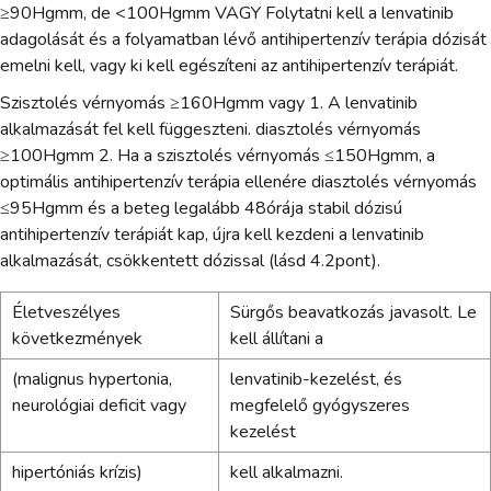
≥90Hgmm, de <100Hgmm VAGY Folytatni kell a lenvatinib
adagolását és a folyamatban lévő antihipertenzív terápia dózisát
emelni kell, vagy ki kell egészíteni az antihipertenzív terápiát.
Szisztolés vérnyomás ≥160Hgmm vagy 1. A lenvatinib
alkalmazását fel kell függeszteni. diasztolés vérnyomás
≥100Hgmm 2. Ha a szisztolés vérnyomás ≤150Hgmm, a
optimális antihipertenzív terápia ellenére diasztolés vérnyomás
≤95Hgmm és a beteg legalább 48órája stabil dózisú
antihipertenzív terápiát kap, újra kell kezdeni a lenvatinib
alkalmazását, csökkentett dózissal (lásd 4.2pont).
Életveszélyes
Sürgős beavatkozás javasolt. Le
következmények
kell állítani a
(malignus hypertonia,
lenvatinib-kezelést, és
neurológiai deficit vagy
megfelelő gyógyszeres
kezelést
hipertóniás krízis)
kell alkalmazni.