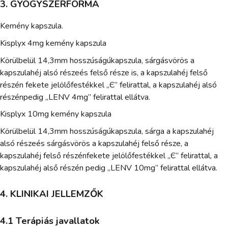
3. GYÓGYSZERFORMA
Kemény kapszula.
Kisplyx 4mg kemény kapszula
Körülbelül 14,3mm hosszúságúkapszula, sárgásvörös a
kapszulahéj alsó részeés felső része is, a kapszulahéj felső
részén fekete jelölőfestékkel „Є” felirattal, a kapszulahéj alsó
részénpedig „LENV 4mg” felirattal ellátva.
Kisplyx 10mg kemény kapszula
Körülbelül 14,3mm hosszúságúkapszula, sárga a kapszulahéj
alsó részeés sárgásvörös a kapszulahéj felső része, a
kapszulahéj felső részénfekete jelölőfestékkel „Є” felirattal, a
kapszulahéj alső részén pedig „LENV 10mg” felirattal ellátva.
4. KLINIKAI JELLEMZŐK
4.1 Terápiás javallatok