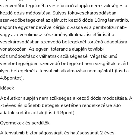
szenvedőbetegeknél a vesefunkció alapján nem szükséges a
kezdő dózis módosítása. Súlyos fokúvesekárosodásban
szenvedőbetegeknél az ajánlott kezdő dózis 10mg lenvatinib,
naponta egyszer bevéve.Kérjük olvassa el a pembrolizumab-
vagy az everolimusz-késztíményalkalmazási előírását a
vesekárosodásban szenvedő betegeknél történő adagolásra
vonatkozóan. Az egyéni tolerancia alapján további
dózismódosítások válhatnak szükségessé. Végstádiumú
vesebetegségben szenvedő betegeket nem vizsgáltak, ezért
ilyen betegeknél a lenvatinib alkalmazása nem ajánlott (lásd a
4.8pontot).
Idősek
Az életkor alapján nem szükséges a kezdő dózis módosítása. A
75éves és idősebb betegek esetében rendelkezésre álló
adatok korlátozottak (lásd 4.8pont).
Gyermekek és serdülők
A lenvatinib biztonságosságát és hatásosságát 2 éves