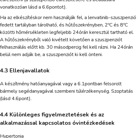
vonatkozóan lásd a 6.6pontot).
Ha az elkészítéskor nem használják fel, a lenvatinib-szuszpenzió
fedett tartályban tárolható, és hűtőszekrényben, 2ºC és 8ºC
közötti hőmérsékleten legfeljebb 24órán keresztül tartható el.
A hűtőszekrényből való kivételt követően a szuszpenziót
felhasználás előtt kb. 30 másodpercig fel kell rázni. Ha 24órán
belül nem adják be, a szuszpenziót ki kell önteni.
4.3 Ellenjavallatok
A készítmény hatóanyagával vagy a 6.1pontban felsorolt
bármely segédanyagával szembeni túlérzékenység. Szoptatás
(lásd 4.6pont).
4.4 Különleges figyelmeztetések és az
alkalmazással kapcsolatos óvintézkedések
Hypertonia