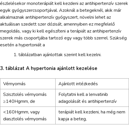
észlelésekor monoterápiát kell kezdeni az antihipertenzív szerek
egyik gyógyszercsoportjával. Azoknál a betegeknél, akik már
alkalmaznak antihipertenzív gyógyszert, növelni lehet az
aktuálisan szedett szer dózisát, amennyiben ez megfelelő
megoldás, vagy ki kell egészíteni a terápiát az antihipertenzív
szerek más csoportjába tartozó egy vagy több szerrel. Szükség
esetén a hypertoniát a
táblázatban ajánlottak szerint kell kezelni.
3. táblázat A hypertonia ajánlott kezelése
Vérnyomás
Ajánlott intézkedés
Szisztolés vérnyomás
Folytatni kell a lenvatinib
≥140Hgmm, de
adagolását és antihipertenzív
<160Hgmm, vagy
terápiát kell kezdeni, ha még nem
diasztolés vérnyomás
kapja a beteg,