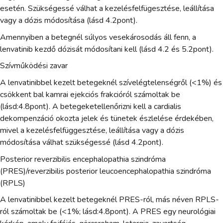
esetén. Szükségessé válhat a kezelésfelfügesztése, leállítása
vagy a dózis módosítása (lásd 4.2pont).
Amennyiben a betegnél súlyos vesekárosodás áll fenn, a
lenvatinib kezdő dózisát módosítani kell (lásd 4.2 és 5.2pont).
Szívműködési zavar
A lenvatinibbel kezelt betegeknél szívelégtelenségről (<1%) és
csökkent bal kamrai ejekciós frakcióról számoltak be
(lásd:4.8pont). A betegeketellenőrizni kell a cardialis
dekompenzáció okozta jelek és tünetek észlelése érdekében,
mivel a kezelésfelfüggesztése, leállítása vagy a dózis
módosítása válhat szükségessé (lásd 4.2pont).
Posterior reverzibilis encephalopathia szindróma
(PRES)/reverzibilis posterior leucoencephalopathia szindróma
(RPLS)
A lenvatinibbel kezelt betegeknél PRES-ról, más néven RPLS-
ról számoltak be (<1%; lásd:4.8pont). A PRES egy neurológiai