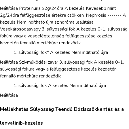
leállítása Proteinuria ≥2g/24óra A kezelés Kevesebb mint
2g/24óra felfüggesztése értékre csökken. Nephrosis ------- A
kezelés Nem indítható újra szindróma leállítása
Vesekárosodásvagy 3. súlyossági fok A kezelés 0-1. súlyossági
fokúra vagy a veseelégtelenség felfüggesztése kezelés
kezdetén fennálló mértékűre rendeződik
súlyossági fok* A kezelés Nem indítható újra
leállítása Szívműködési zavar 3. súlyossági fok A kezelés 0-1.
súlyossági fokúra vagy a felfüggesztése kezelés kezdetén
fennálló mértékűre rendeződik
súlyossági fok A kezelés Nem indítható újra
leállítása
Mellékhatás Súlyosság Teendő Dóziscsökkentés és a
lenvatinib-kezelés