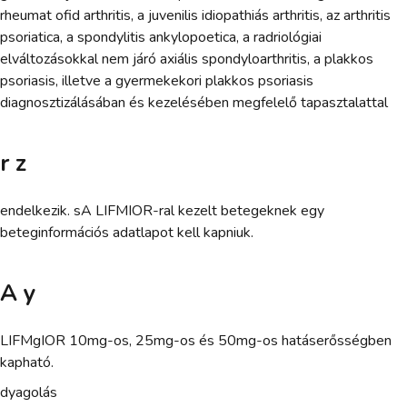
rheumat ofid arthritis, a juvenilis idiopathiás arthritis, az arthritis
psoriatica, a spondylitis ankylopoetica, a radriológiai
elváltozásokkal nem járó axiális spondyloarthritis, a plakkos
psoriasis, illetve a gyermekekori plakkos psoriasis
diagnosztizálásában és kezelésében megfelelő tapasztalattal
r z
endelkezik. sA LIFMIOR-ral kezelt betegeknek egy
beteginformációs adatlapot kell kapniuk.
A y
LIFMgIOR 10mg-os, 25mg-os és 50mg-os hatáserősségben
kapható.
dyagolás