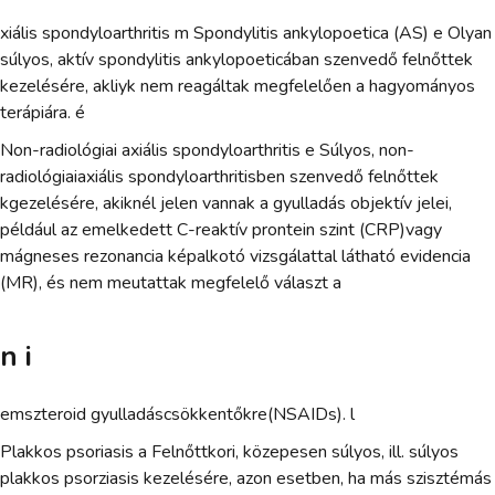
xiális spondyloarthritis m Spondylitis ankylopoetica (AS) e Olyan
súlyos, aktív spondylitis ankylopoeticában szenvedő felnőttek
kezelésére, akliyk nem reagáltak megfelelően a hagyományos
terápiára. é
Non-radiológiai axiális spondyloarthritis e Súlyos, non-
radiológiaiaxiális spondyloarthritisben szenvedő felnőttek
kgezelésére, akiknél jelen vannak a gyulladás objektív jelei,
például az emelkedett C-reaktív prontein szint (CRP)vagy
mágneses rezonancia képalkotó vizsgálattal látható evidencia
(MR), és nem meutattak megfelelő választ a
n i
emszteroid gyulladáscsökkentőkre(NSAIDs). l
Plakkos psoriasis a Felnőttkori, közepesen súlyos, ill. súlyos
plakkos psorziasis kezelésére, azon esetben, ha más szisztémás