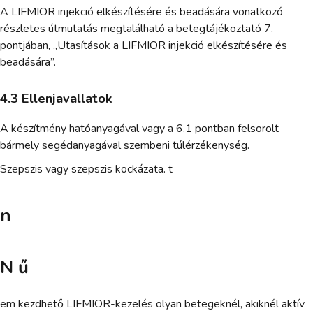
A LIFMIOR injekció elkészítésére és beadására vonatkozó
részletes útmutatás megtalálható a betegtájékoztató 7.
pontjában, „Utasítások a LIFMIOR injekció elkészítésére és
beadására”.
4.3 Ellenjavallatok
A készítmény hatóanyagával vagy a 6.1 pontban felsorolt
bármely segédanyagával szembeni túlérzékenység.
Szepszis vagy szepszis kockázata. t
n
N ű
em kezdhető LIFMIOR-kezelés olyan betegeknél, akiknél aktív