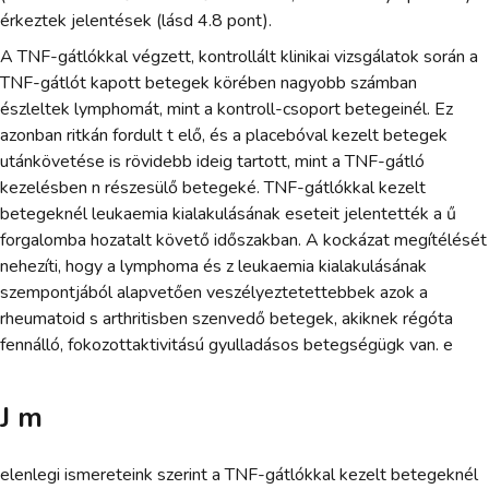
érkeztek jelentések (lásd 4.8 pont).
A TNF-gátlókkal végzett, kontrollált klinikai vizsgálatok során a
TNF-gátlót kapott betegek körében nagyobb számban
észleltek lymphomát, mint a kontroll-csoport betegeinél. Ez
azonban ritkán fordult t elő, és a placebóval kezelt betegek
utánkövetése is rövidebb ideig tartott, mint a TNF-gátló
kezelésben n részesülő betegeké. TNF-gátlókkal kezelt
betegeknél leukaemia kialakulásának eseteit jelentették a ű
forgalomba hozatalt követő időszakban. A kockázat megítélését
nehezíti, hogy a lymphoma és z leukaemia kialakulásának
szempontjából alapvetően veszélyeztetettebbek azok a
rheumatoid s arthritisben szenvedő betegek, akiknek régóta
fennálló, fokozottaktivitású gyulladásos betegségügk van. e
J m
elenlegi ismereteink szerint a TNF-gátlókkal kezelt betegeknél