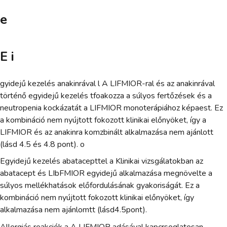
e
E i
gyidejű kezelés anakinrával l A LIFMIOR-ral és az anakinrával
történő egyidejű kezelés tfoakozza a súlyos fertőzések és a
neutropenia kockázatát a LIFMIOR monoterápiához képaest. Ez
a kombináció nem nyújtott fokozott klinikai előnyöket, így a
LIFMIOR és az anakinra komzbinált alkalmazása nem ajánlott
(lásd 4.5 és 4.8 pont). o
Egyidejű kezelés abatacepttel a Klinikai vizsgálatokban az
abatacept és LIbFMIOR egyidejű alkalmazása megnövelte a
súlyos mellékhatások előfordulásának gyakoriságát. Ez a
kombináció nem nyújtott fokozott klinikai előnyöket, így
alkalmazása nem ajánlomtt (lásd4.5pont).
Allergiás reakciók a A LIFMIOR adásával kapcrsoglatosan