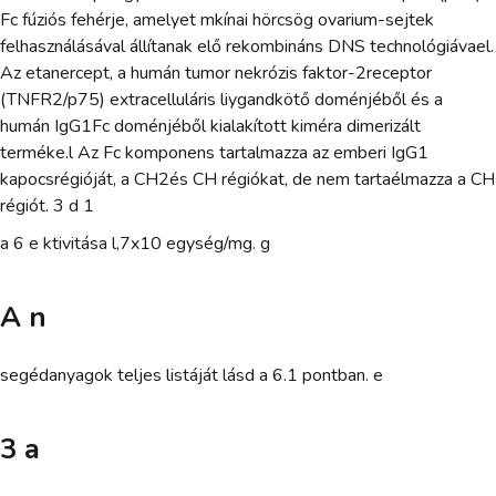
Fc fúziós fehérje, amelyet mkínai hörcsög ovarium-sejtek
felhasználásával állítanak elő rekombináns DNS technológiávael.
Az etanercept, a humán tumor nekrózis faktor-2receptor
(TNFR2/p75) extracelluláris liygandkötő doménjéből és a
humán IgG1Fc doménjéből kialakított kiméra dimerizált
terméke.l Az Fc komponens tartalmazza az emberi IgG1
kapocsrégióját, a CH2és CH régiókat, de nem tartaélmazza a CH
régiót. 3 d 1
a 6 e ktivitása l,7x10 egység/mg. g
A n
segédanyagok teljes listáját lásd a 6.1 pontban. e
3 a