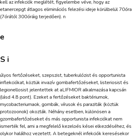
kell az infekciók meglétét, figyelembe véve, hogy az
etanercepgt átlagos eliminációs felezési ideje körülbelül 70óra
(7órától 300óráig terjedően). n
e
S i
úlyos fertőzéseket, szepszist, tuberkulózist és opportunista
inflekciókat, köztük invazív gombafertőzéseket, listeriosist és
legionellosist jelentettek at aLIFMIOR alkalmazása kapcsán
(lásd 4.8 pont). Ezeket a fertőzéseket baktériumok,
mycobacteriumaok, gombák, vírusok és paraziták (köztük
protozoonok) okozták. Néhány esetben, különösen a
gzombafertőzéseket és más opportunista infekciókat nem
ismerték fel, ami a megfelelő kezeloés kései elkezdéséhez, és
olykor halálhoz vezetett. A betegeknél infekciók keresésekor