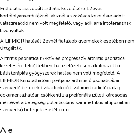
Enthesitis asszociált arthritis kezelésére 12éves
kortólolyanserdülőknél, akiknél a szokásos kezelésre adott
válaszreakció nem volt megfelelő, vagy akik arra intoleránsnak
bizonyultak.
A LIFMIOR hatását 2évnél fiatalabb gyermekek esetében nem
vizsgálták.
Arthritis psoriatica t Aktív és progresszív arthritis psoriatica
kezelésére felnőttekben, ha az előzetesen alkalmazott n
bázisterápiás gyógyszerek hatása nem volt megfelelő. A
LIFMIOR kimutathatóan javítja az arthritis ű psoriaticában
szenvedő betegek fizikai funkcióit, valamint radiológiailag
dokumentálhatóan csökkenti z a preiferiális ízületi károsodás
mértékét a betegség poliarticularis szimmetrikus altípusaiban
szenvedső betegek esetében. g
A e