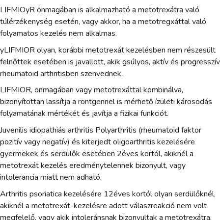
LIFMIOyR önmagában is alkalmazható a metotrexátra való
túlérzékenység esetén, vagy akkor, ha a metotregxáttal való
folyamatos kezelés nem alkalmas.
yLIFMIOR olyan, korábbi metotrexát kezelésben nem részesült
felnőttek esetében is javallott, akik gsúlyos, aktív és progresszív
rheumatoid arthritisben szenvednek.
LIFMIOR, önmagában vagy metotrexáttal kombinálva,
bizonyítottan lassítja a röntgennel is mérhető ízületi károsodás
folyamatának mértékét és javítja a fizikai funkciót.
Juvenilis idiopathiás arthritis Polyarthritis (rheumatoid faktor
pozitív vagy negatív) és kiterjedt oligoarthritis kezelésére
gyermekek és serdülők esetében 2éves kortól, akiknél a
metotrexát kezelés eredménytelennek bizonyult, vagy
intolerancia miatt nem adható.
Arthritis psoriatica kezelésére 12éves kortól olyan serdülőknél,
akiknél a metotrexát-kezelésre adott válaszreakció nem volt
megfelelő, vagy akik intoleránsnak bizonyultak a metotrexátra.