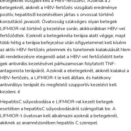
betegeknél vizsgálni kell a HBV-fertőzést. Azoknál a z
betegeknél, akiknél a HBV-fertőzés vizsgálati eredménye
pozitív, hepatitisB kezelésében jártas s orvossal történő
konzultáció javasolt. Óvatosság szükséges olyan betegek
LIFMIOR-ral történő g kezelése során, akikkorábban HBV-vel
fertőződtek. Ezeknél a betegeknéla terápia alatt végige, majd
több hétig a terápia befejezése után isfigyelemmel kell kísérni
az aktív HBV-fertőzés jeleimnek és tüneteinek kialakulását.Nem
áll rendelkezésre elegendő adat a HBV-vel fertőződött bete
gek antivirális kezelésével párhuzamosan folytatott TNF-
antagonista terápiáról. Azoknál a ebetegeknél, akiknél kialakul a
HBV-fertőzés, a LIFMIOR-t le kell állítani, és hatékony
antivirálliys terápiát és megfelelő szupportív kezelést kell
kezdeni. é
HepatitisC súlyosbodása e LIFMIOR-ral kezelt betegek
esetében a hepatitisC súlyosbodásáról számgoltak be. A
LIFMIOR-t óvatosan kell alkalmazni azoknál a betegeknél,
akiknek az anamnézisnében hepatitis C szerepel.