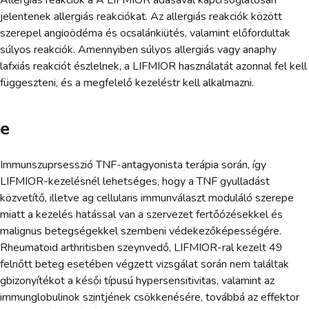
jelentenek allergiás reakciókat. Az allergiás reakciók között
szerepel angioödéma és ocsalánkiütés, valamint előfordultak
súlyos reakciók. Amennyiben súlyos allergiás vagy anaphy
lafxiás reakciót észlelnek, a LIFMIOR használatát azonnal fel kell
függeszteni, és a megfelelő kezeléstr kell alkalmazni.
e
Immunszuprsesszió TNF-antagyonista terápia során, így
LIFMIOR-kezelésnél lehetséges, hogy a TNF gyulladást
közvetítő, illetve ag cellularis immunválaszt moduláló szerepe
miatt a kezelés hatással van a szervezet fertőózésekkel és
malignus betegségekkel szembeni védekezőképességére.
Rheumatoid arthritisben szeynvedő, LIFMIOR-ral kezelt 49
felnőtt beteg esetében végzett vizsgálat során nem találtak
gbizonyítékot a késői típusú hypersensitivitas, valamint az
immunglobulinok szintjének csökkenésére, továbbá az effektor