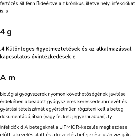
fertőzés áll fenn ideértve a z krónikus, illetve helyi infekciókat
is. s
4 g
.4 Különleges figyelmeztetések és az alkalmazással
kapcsolatos óvintézkedések e
A m
biológiai gyógyszerek nyomon követhetőségének javítása
érdekében a beadott gyógysz erek kereskedelmi nevét és
gyártási tételszámát egyértelműen rögzíteni kell a beteg
dokumentációjában (vagy fel kell jegyezni abban). ly
Infekciók d A betegeknél a LIFMIOR-kezelés megkezdése
előtt, a kezelés alatt és a kezeelés befejezése után vizsgálni