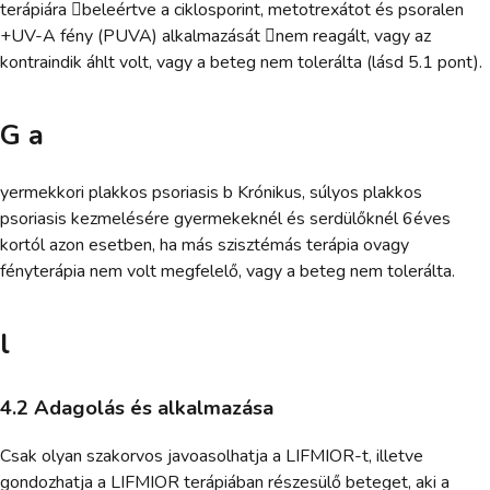
terápiára beleértve a ciklosporint, metotrexátot és psoralen
+UV-A fény (PUVA) alkalmazását nem reagált, vagy az
kontraindik áhlt volt, vagy a beteg nem tolerálta (lásd 5.1 pont).
G a
yermekkori plakkos psoriasis b Krónikus, súlyos plakkos
psoriasis kezmelésére gyermekeknél és serdülőknél 6éves
kortól azon esetben, ha más szisztémás terápia ovagy
fényterápia nem volt megfelelő, vagy a beteg nem tolerálta.
l
4.2 Adagolás és alkalmazása
Csak olyan szakorvos javoasolhatja a LIFMIOR-t, illetve
gondozhatja a LIFMIOR terápiában részesülő beteget, aki a