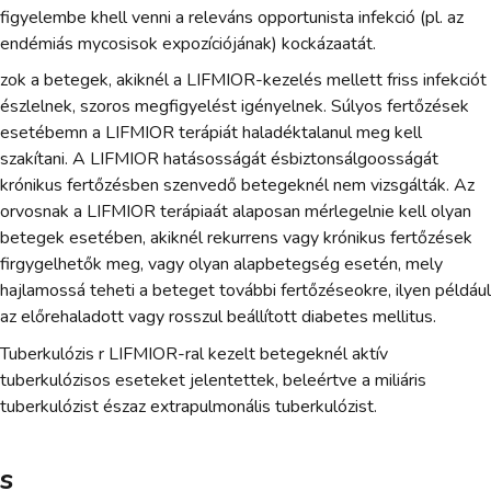
figyelembe khell venni a releváns opportunista infekció (pl. az
endémiás mycosisok expozíciójának) kockázaatát.
zok a betegek, akiknél a LIFMIOR-kezelés mellett friss infekciót
észlelnek, szoros megfigyelést igényelnek. Súlyos fertőzések
esetébemn a LIFMIOR terápiát haladéktalanul meg kell
szakítani. A LIFMIOR hatásosságát ésbiztonsálgoosságát
krónikus fertőzésben szenvedő betegeknél nem vizsgálták. Az
orvosnak a LIFMIOR terápiaát alaposan mérlegelnie kell olyan
betegek esetében, akiknél rekurrens vagy krónikus fertőzések
firgygelhetők meg, vagy olyan alapbetegség esetén, mely
hajlamossá teheti a beteget további fertőzéseokre, ilyen például
az előrehaladott vagy rosszul beállított diabetes mellitus.
Tuberkulózis r LIFMIOR-ral kezelt betegeknél aktív
tuberkulózisos eseteket jelentettek, beleértve a miliáris
tuberkulózist észaz extrapulmonális tuberkulózist.
s