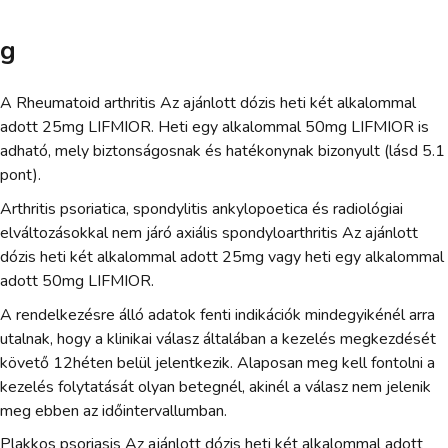
g
A Rheumatoid arthritis Az ajánlott dózis heti két alkalommal
adott 25mg LIFMIOR. Heti egy alkalommal 50mg LIFMIOR is
adható, mely biztonságosnak és hatékonynak bizonyult (lásd 5.1
pont).
Arthritis psoriatica, spondylitis ankylopoetica és radiológiai
elváltozásokkal nem járó axiális spondyloarthritis Az ajánlott
dózis heti két alkalommal adott 25mg vagy heti egy alkalommal
adott 50mg LIFMIOR.
A rendelkezésre álló adatok fenti indikációk mindegyikénél arra
utalnak, hogy a klinikai válasz általában a kezelés megkezdését
követő 12héten belül jelentkezik. Alaposan meg kell fontolni a
kezelés folytatását olyan betegnél, akinél a válasz nem jelenik
meg ebben az időintervallumban.
Plakkos psoriasis Az ajánlott dózis heti két alkalommal adott