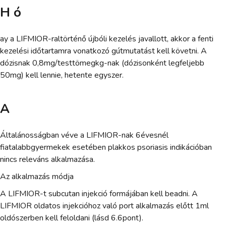
H ó
ay a LIFMIOR-raltörténő újbóli kezelés javallott, akkor a fenti
kezelési időtartamra vonatkozó gútmutatást kell követni. A
dózisnak 0,8mg/testtömegkg-nak (dózisonként legfeljebb
50mg) kell lennie, hetente egyszer.
A
Általánosságban véve a LIFMIOR-nak 6évesnél
fiatalabbgyermekek esetében plakkos psoriasis indikációban
nincs releváns alkalmazása.
Az alkalmazás módja
A LIFMIOR-t subcutan injekció formájában kell beadni. A
LIFMIOR oldatos injekcióhoz való port alkalmazás előtt 1ml
oldószerben kell feloldani (lásd 6.6pont).