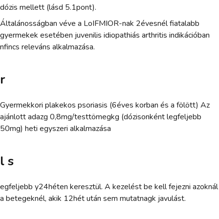
dózis mellett (lásd 5.1pont).
Általánosságban véve a LoIFMIOR-nak 2évesnél fiatalabb
gyermekek esetében juvenilis idiopathiás arthritis indikációban
nfincs releváns alkalmazása.
r
Gyermekkori plakekos psoriasis (6éves korban és a fölött) Az
ajánlott adazg 0,8mg/testtömegkg (dózisonként legfeljebb
50mg) heti egyszeri alkalmazása
l s
egfeljebb y24héten keresztül. A kezelést be kell fejezni azoknál
a betegeknél, akik 12hét után sem mutatnagk javulást.