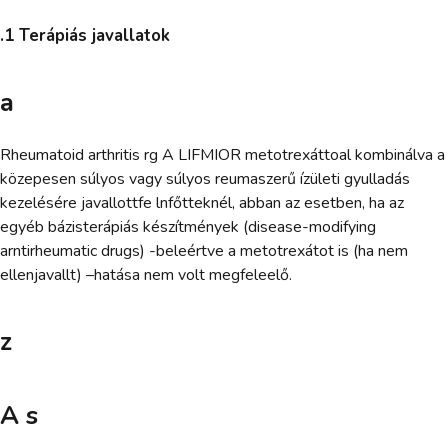
.1 Terápiás javallatok
a
Rheumatoid arthritis rg A LIFMIOR metotrexáttoal kombinálva a
közepesen súlyos vagy súlyos reumaszerű ízületi gyulladás
kezelésére javallottfe lnfőtteknél, abban az esetben, ha az
egyéb bázisterápiás készítmények (disease-modifying
arntirheumatic drugs) -beleértve a metotrexátot is (ha nem
ellenjavallt) –hatása nem volt megfeleelő.
z
A s