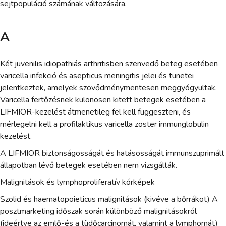
sejtpopuláció számának változására.
A
Két juvenilis idiopathiás arthritisben szenvedő beteg esetében
varicella infekció és asepticus meningitis jelei és tünetei
jelentkeztek, amelyek szövődménymentesen meggyógyultak.
Varicella fertőzésnek különösen kitett betegek esetében a
LIFMIOR-kezelést átmenetileg fel kell függeszteni, és
mérlegelni kell a profilaktikus varicella zoster immunglobulin
kezelést.
A LIFMIOR biztonságosságát és hatásosságát immunszuprimált
állapotban lévő betegek esetében nem vizsgálták.
Malignitások és lymphoproliferatív kórképek
Szolid és haematopoieticus malignitások (kivéve a bőrrákot) A
posztmarketing időszak során különböző malignitásokról
(ideértve az emlő-és a tüdőcarcinomát, valamint a lymphomát)