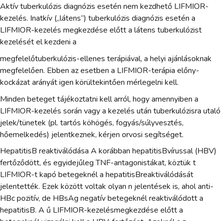
Aktív tuberkulózis diagnózis esetén nem kezdhető LIFMIOR-
kezelés. Inatkív („látens”) tuberkulózis diagnózis esetén a
LIFMIOR-kezelés megkezdése előtt a látens tuberkulózist
kezelését el kezdeni a
megfelelőtuberkulózis-ellenes terápiával, a helyi ajánlásoknak
megfelelően. Ebben az esetben a LIFMIOR-terápia előny-
kockázat arányát igen körültekintően mérlegelni kell.
Minden beteget tájékoztatni kell arról, hogy amennyiben a
LIFMIOR-kezelés során vagy a kezelés után tuberkulózisra utaló
jelek/tünetek (pl. tartós köhögés, fogyás/súlyvesztés,
hőemelkedés) jelentkeznek, kérjen orvosi segítséget.
HepatitisB reaktiválódása A korábban hepatitisBvírussal (HBV)
fertőződött, és egyidejűleg TNF-antagonistákat, köztük t
LIFMIOR-t kapó betegeknél a hepatitisBreaktiválódását
jelentették. Ezek között voltak olyan n jelentések is, ahol anti-
HBc pozitív, de HBsAg negatív betegeknél reaktiválódott a
hepatitisB. A ű LIFMIOR-kezelésmegkezdése előtt a