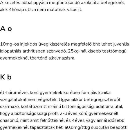
A kezelés abbahagyása megfontolandó azoknál a betegeknél,
akik 4hónap utázn nem mutatnak választ.
A o
10mg-os injekciós üveg kiszerelés megfelelő bhb lehet juvenilis
idiopathiás arthritisben szenvedő, 25kg-nál kisebb testtömegű
gyermekeknél töarténő alkalmazásra.
K b
ét-hároméves korú gyermekek körében formális klinikai
vizsgálatokat nem végeztek. Ugyanakkor betegregiszterből
származó, korlátozomtt számú biztonságossági adat arra utal,
hogy a biztonságossági profil 2-3éves korú gyermekeknéll
ohasonló, mint amit felnőtteknél és 4éves vagy annál idősebb
gyermekeknél tapasztaltak heti a0,8mg/ttkg subcutan beadott