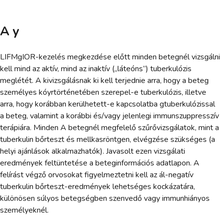
A y
LIFMgIOR-kezelés megkezdése előtt minden betegnél vizsgálni
kell mind az aktív, mind az inaktív („láteóns”) tuberkulózis
meglétét. A kivizsgálásnak ki kell terjednie arra, hogy a beteg
személyes kóyrtörténetében szerepel-e tuberkulózis, illetve
arra, hogy korábban kerülhetett-e kapcsolatba gtuberkulózissal
a beteg, valamint a korábbi és/vagy jelenlegi immunszuppresszív
terápiára. Minden A betegnél megfelelő szűrővizsgálatok, mint a
tuberkulin bőrteszt és mellkasröntgen, elvégzése szükséges (a
helyi ajánlások alkalmazhatók). Javasolt ezen vizsgálati
eredmények feltüntetése a beteginformációs adatlapon. A
felírást végző orvosokat figyelmeztetni kell az ál-negatív
tuberkulin bőrteszt-eredmények lehetséges kockázatára,
különösen súlyos betegségben szenvedő vagy immunhiányos
személyeknél.