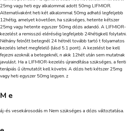
25mg vagy heti egy alkalommal adott 50mg LIFMIOR.
Alternatívaként heti két alkalommal 50mg adható legfeljebb
12hétig, amelyet követően, ha szükséges, hetente kétszer
25mg vagy hetente egyszer 50mg dózis adandó. A LIFMIOR-
kezelést a remisszió eléréséig legfeljebb 24hétigkell folytatni.
Néhány felnőtt betegnél 24 hétnél tovább tartó t folyamatos
kezelés lehet megfelelő (lásd 5.1 pont). A kezelést be kell
fejezni azoknál a betegeknél, n akik 12hét után sem mutatnak
javulást. Ha a LIFMIOR-kezelés újraindítása szükséges, a fenti
terápiás ű útmutatót kell követni. A dózis heti kétszer 25mg
vagy heti egyszer 50mg legyen. z
M e
áj-és vesekárosodás m Nem szükséges a dózis változtatása.
e