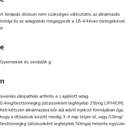
A terápiás dózison nem szükséges változtatni, az alkalmazás
módja és az adagoléás megegyezik a 18-64éves betegekével.
d
e
Gyermekek és serdülők g
n
Juvenilis idiopathiás arthritis e z ajánlott adag
0,4mg/testtömegkg (dózisonként legfeljebb 25lmg LIFMIOR)
heti kétszeri alkalmazása bőr alá adott injekció formájában úgy,
hogy a dtóazisok között mindig 3-4 nap teljen el, vagy 0,8mg/
testtömegkg (dózisonként legfeljebb 50mga) hetente egyszer.