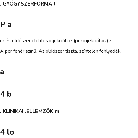
. GYÓGYSZERFORMA t
P a
or és oldószer oldatos injekcióhoz (por injekcióhoz).z
A por fehér színű. Az oldószer tiszta, színtelen fohlyadék.
a
4 b
. KLINIKAI JELLEMZŐK m
4 lo