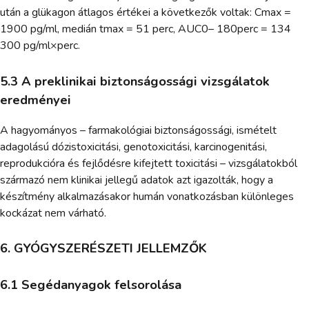
után a glükagon átlagos értékei a következők voltak: Cmax =
1900 pg/ml, medián tmax = 51 perc, AUC0– 180perc = 134
300 pg/ml×perc.
5.3 A preklinikai biztonságossági vizsgálatok
eredményei
A hagyományos – farmakológiai biztonságossági, ismételt
adagolású dózistoxicitási, genotoxicitási, karcinogenitási,
reprodukcióra és fejlődésre kifejtett toxicitási – vizsgálatokból
származó nem klinikai jellegű adatok azt igazolták, hogy a
készítmény alkalmazásakor humán vonatkozásban különleges
kockázat nem várható.
6. GYÓGYSZERÉSZETI JELLEMZŐK
6.1 Segédanyagok felsorolása