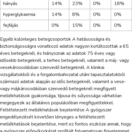
hányás
14%
23%
0%
18%
hyperglykaemia
14%
8%
0%
0%
fejfájás
0%
15%
0%
0%
Egyéb különleges betegcsoportok A hatásosságra és
biztonságosságra vonatkozó adatok nagyon korlátozottak a 65
éves betegeknél, és hiányoznak az adatok 75 éves vagy
idősebb betegeknél, a terhes betegeknél, valamint a máj- vagy
vesekárosodásban szenvedő betegeknél. A klinikai
vizsgálatokból és a forgalombahozatal utáni tapasztalatokból
származó adatok alapján az idős betegeknél, valamint a vese-
vagy májkárosodásban szenvedő betegeknél megfigyelt
mellékhatások gyakorisága, típusa és súlyossága várhatóan
megegyezik az általános populációban megfigyeltekkel.
Feltételezett mellékhatások bejelentése A gyógyszer
engedélyezését követően lényeges a feltételezett
mellékhatások bejelentése, mert ez fontos eszköze annak, hogy
a gyógyszer előny/kockázat profilját folyamatosan figyelemmel