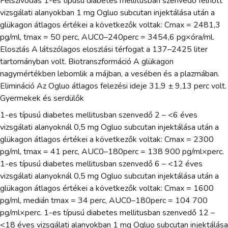
Felszívódás 1-es típusú diabetes mellitusban szenvedő felnőtt
vizsgálati alanyokban 1 mg Ogluo subcutan injektálása után a
glükagon átlagos értékei a következők voltak: Cmax = 2481,3
pg/ml, tmax = 50 perc, AUC0–240perc = 3454,6 pg×óra/ml.
Eloszlás A látszólagos eloszlási térfogat a 137–2425 liter
tartományban volt. Biotranszformáció A glükagon
nagymértékben lebomlik a májban, a vesében és a plazmában.
Elimináció Az Ogluo átlagos felezési ideje 31,9 ± 9,13 perc volt.
Gyermekek és serdülők
1-es típusú diabetes mellitusban szenvedő 2 – <6 éves
vizsgálati alanyoknál 0,5 mg Ogluo subcutan injektálása után a
glükagon átlagos értékei a következők voltak: Cmax = 2300
pg/ml, tmax = 41 perc, AUC0–180perc = 138 900 pg/ml×perc.
1-es típusú diabetes mellitusban szenvedő 6 – <12 éves
vizsgálati alanyoknál 0,5 mg Ogluo subcutan injektálása után a
glükagon átlagos értékei a következők voltak: Cmax = 1600
pg/ml, medián tmax = 34 perc, AUC0–180perc = 104 700
pg/ml×perc. 1-es típusú diabetes mellitusban szenvedő 12 –
<18 éves vizsgálati alanyokban 1 mg Ogluo subcutan injektálása