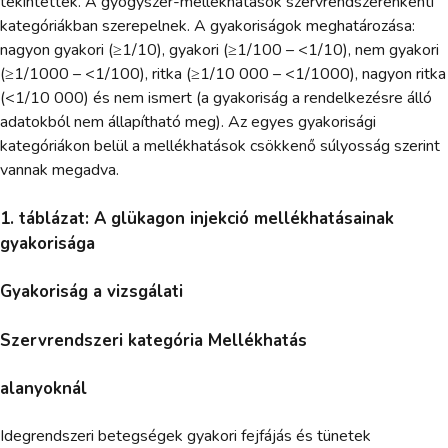
tekintettek. A gyógyszer-mellékhatások szervrendszerenkénti
kategóriákban szerepelnek. A gyakoriságok meghatározása:
nagyon gyakori (≥1/10), gyakori (≥1/100 – <1/10), nem gyakori
(≥1/1000 – <1/100), ritka (≥1/10 000 – <1/1000), nagyon ritka
(<1/10 000) és nem ismert (a gyakoriság a rendelkezésre álló
adatokból nem állapítható meg). Az egyes gyakorisági
kategóriákon belül a mellékhatások csökkenő súlyosság szerint
vannak megadva.
1. táblázat: A glükagon injekció mellékhatásainak
gyakorisága
Gyakoriság a vizsgálati
Szervrendszeri kategória Mellékhatás
alanyoknál
Idegrendszeri betegségek gyakori fejfájás és tünetek