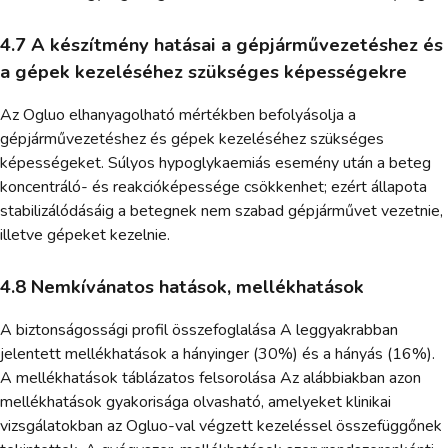
4.7 A készítmény hatásai a gépjárművezetéshez és
a gépek kezeléséhez szükséges képességekre
Az Ogluo elhanyagolható mértékben befolyásolja a
gépjárművezetéshez és gépek kezeléséhez szükséges
képességeket. Súlyos hypoglykaemiás esemény után a beteg
koncentráló- és reakcióképessége csökkenhet; ezért állapota
stabilizálódásáig a betegnek nem szabad gépjárművet vezetnie,
illetve gépeket kezelnie.
4.8 Nemkívánatos hatások, mellékhatások
A biztonságossági profil összefoglalása A leggyakrabban
jelentett mellékhatások a hányinger (30%) és a hányás (16%).
A mellékhatások táblázatos felsorolása Az alábbiakban azon
mellékhatások gyakorisága olvasható, amelyeket klinikai
vizsgálatokban az Ogluo-val végzett kezeléssel összefüggőnek