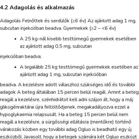
4.2 Adagolás és alkalmazás
Adagolás Felnőttek és serdülők (≥6 év) Az ajánlott adag 1 mg,
subcutan injekcióban beadva. Gyermekek (≥2 – <6 év)
A 25 kg-nál kisebb testtömegű gyermekek esetében
az ajánlott adag 0,5 mg, subcutan
injekcióban beadva.
A legalább 25 kg testtömegű gyermekek esetében az
ajánlott adag 1 mg, subcutan injekcióban
beadva. A kezelésre adott válaszhoz szükséges idő és további
adagok A beteg általában 15 percen belül reagál. Amint a beteg
reagál a kezelésre, szénhidrátot kell adni szájon át, hogy a máj
glikogénraktárai újra feltöltődjenek, megakadályozva ezzel a
hypoglykaemia relapsusát. Ha a beteg 15 percen belül nem
reagál a kezelésre, a sürgősségi ellátásra (mentőkre) történő
várakozás közben egy további adag Ogluo is beadható egy új
eszközből. Javasolt, hogy a betegek számára két Ogluo eszközt