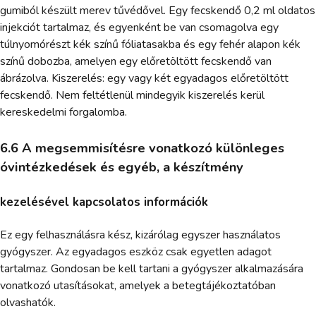
gumiból készült merev tűvédővel. Egy fecskendő 0,2 ml oldatos
injekciót tartalmaz, és egyenként be van csomagolva egy
túlnyomórészt kék színű fóliatasakba és egy fehér alapon kék
színű dobozba, amelyen egy előretöltött fecskendő van
ábrázolva. Kiszerelés: egy vagy két egyadagos előretöltött
fecskendő. Nem feltétlenül mindegyik kiszerelés kerül
kereskedelmi forgalomba.
6.6 A megsemmisítésre vonatkozó különleges
óvintézkedések és egyéb, a készítmény
kezelésével kapcsolatos információk
Ez egy felhasználásra kész, kizárólag egyszer használatos
gyógyszer. Az egyadagos eszköz csak egyetlen adagot
tartalmaz. Gondosan be kell tartani a gyógyszer alkalmazására
vonatkozó utasításokat, amelyek a betegtájékoztatóban
olvashatók.