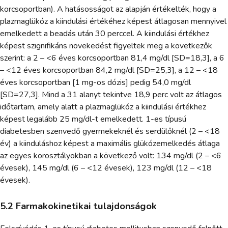
korcsoportban). A hatásosságot az alapján értékelték, hogy a
plazmaglükóz a kiindulási értékéhez képest átlagosan mennyivel
emelkedett a beadás után 30 perccel. A kiindulási értékhez
képest szignifikáns növekedést figyeltek meg a következők
szerint: a 2 – <6 éves korcsoportban 81,4 mg/dl [SD=18,3], a 6
– <12 éves korcsoportban 84,2 mg/dl [SD=25,3], a 12 – <18
éves korcsoportban [1 mg-os dózis] pedig 54,0 mg/dl
[SD=27,3]. Mind a 31 alanyt tekintve 18,9 perc volt az átlagos
időtartam, amely alatt a plazmaglükóz a kiindulási értékhez
képest legalább 25 mg/dl-t emelkedett. 1-es típusú
diabetesben szenvedő gyermekeknél és serdülőknél (2 – <18
év) a kiinduláshoz képest a maximális glükózemelkedés átlaga
az egyes korosztályokban a következő volt: 134 mg/dl (2 – <6
évesek), 145 mg/dl (6 – <12 évesek), 123 mg/dl (12 – <18
évesek).
5.2 Farmakokinetikai tulajdonságok