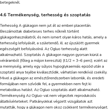
betegeknél.
4.6 Termékenység, terhesség és szoptatás
Terhesség A glükagon nem jut át az emberi placentán.
Beszámoltak diabeteses terhes nőknél történt
glükagonhasználatról, és nem ismert olyan káros hatás, amely a
terhesség lefolyását, a születendő, ill. az újszülött gyermek
egészségét befolyásolná. Az Ogluo terhesség alatt
alkalmazható. Szoptatás A glükagon nagyon gyorsan kiürül a
véráramból (főleg a májon keresztül) (t1/2 = 3–6 perc); ezért az
a mennyiség, amely egy súlyos hypoglykaemiás epizód után a
szoptató anya tejébe kiválasztódik, várhatóan rendkívül csekély.
Mivel a glükagon az emésztőrendszerben lebomlik, és eredeti
formájában nem szívódik fel, a gyermekben nem fejt ki
metabolikus hatást. Az Ogluo szoptatás alatt alkalmazható.
Termékenység Az Ogluo-val nem végeztek reprodukciós
állatkísérleteket. Patkányokkal végzett vizsgálatok azt
mutatták, hogy a glükagon nem okoz csökkent termékenységet.