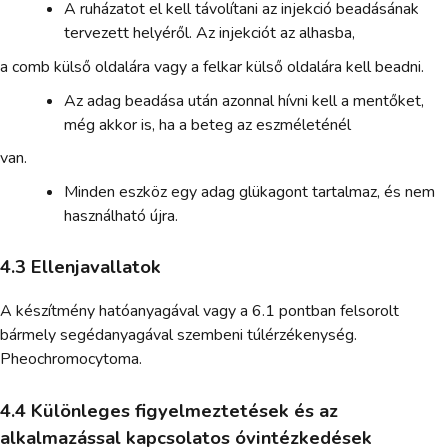
A ruházatot el kell távolítani az injekció beadásának
tervezett helyéről. Az injekciót az alhasba,
a comb külső oldalára vagy a felkar külső oldalára kell beadni.
Az adag beadása után azonnal hívni kell a mentőket,
még akkor is, ha a beteg az eszméleténél
van.
Minden eszköz egy adag glükagont tartalmaz, és nem
használható újra.
4.3 Ellenjavallatok
A készítmény hatóanyagával vagy a 6.1 pontban felsorolt
bármely segédanyagával szembeni túlérzékenység.
Pheochromocytoma.
4.4 Különleges figyelmeztetések és az
alkalmazással kapcsolatos óvintézkedések