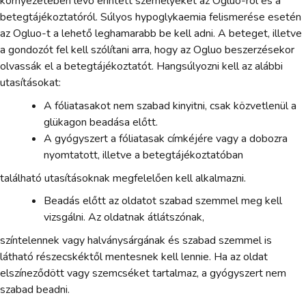
környezetében lévő érintett személyeket az Ogluo-ról és a
betegtájékoztatóról. Súlyos hypoglykaemia felismerése esetén
az Ogluo-t a lehető leghamarabb be kell adni. A beteget, illetve
a gondozót fel kell szólítani arra, hogy az Ogluo beszerzésekor
olvassák el a betegtájékoztatót. Hangsúlyozni kell az alábbi
utasításokat:
A fóliatasakot nem szabad kinyitni, csak közvetlenül a
glükagon beadása előtt.
A gyógyszert a fóliatasak címkéjére vagy a dobozra
nyomtatott, illetve a betegtájékoztatóban
található utasításoknak megfelelően kell alkalmazni.
Beadás előtt az oldatot szabad szemmel meg kell
vizsgálni. Az oldatnak átlátszónak,
színtelennek vagy halványsárgának és szabad szemmel is
látható részecskéktől mentesnek kell lennie. Ha az oldat
elszíneződött vagy szemcséket tartalmaz, a gyógyszert nem
szabad beadni.