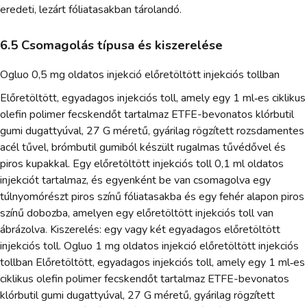
eredeti, lezárt fóliatasakban tárolandó.
6.5 Csomagolás típusa és kiszerelése
Ogluo 0,5 mg oldatos injekció előretöltött injekciós tollban
Előretöltött, egyadagos injekciós toll, amely egy 1 ml‑es ciklikus
olefin polimer fecskendőt tartalmaz ETFE-bevonatos klórbutil
gumi dugattyúval, 27 G méretű, gyárilag rögzített rozsdamentes
acél tűvel, brómbutil gumiból készült rugalmas tűvédővel és
piros kupakkal. Egy előretöltött injekciós toll 0,1 ml oldatos
injekciót tartalmaz, és egyenként be van csomagolva egy
túlnyomórészt piros színű fóliatasakba és egy fehér alapon piros
színű dobozba, amelyen egy előretöltött injekciós toll van
ábrázolva. Kiszerelés: egy vagy két egyadagos előretöltött
injekciós toll. Ogluo 1 mg oldatos injekció előretöltött injekciós
tollban Előretöltött, egyadagos injekciós toll, amely egy 1 ml‑es
ciklikus olefin polimer fecskendőt tartalmaz ETFE-bevonatos
klórbutil gumi dugattyúval, 27 G méretű, gyárilag rögzített