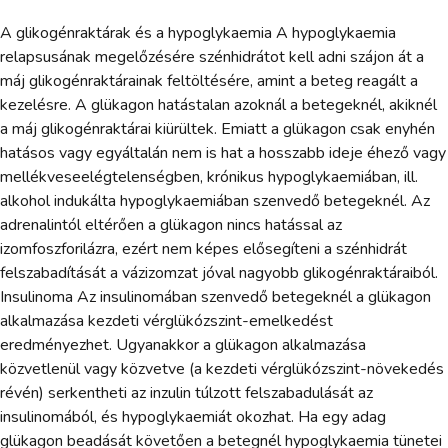
A glikogénraktárak és a hypoglykaemia A hypoglykaemia
relapsusának megelőzésére szénhidrátot kell adni szájon át a
máj glikogénraktárainak feltöltésére, amint a beteg reagált a
kezelésre. A glükagon hatástalan azoknál a betegeknél, akiknél
a máj glikogénraktárai kiürültek. Emiatt a glükagon csak enyhén
hatásos vagy egyáltalán nem is hat a hosszabb ideje éhező vagy
mellékveseelégtelenségben, krónikus hypoglykaemiában, ill.
alkohol indukálta hypoglykaemiában szenvedő betegeknél. Az
adrenalintól eltérően a glükagon nincs hatással az
izomfoszforilázra, ezért nem képes elősegíteni a szénhidrát
felszabadítását a vázizomzat jóval nagyobb glikogénraktáraiból.
Insulinoma Az insulinomában szenvedő betegeknél a glükagon
alkalmazása kezdeti vérglükózszint-emelkedést
eredményezhet. Ugyanakkor a glükagon alkalmazása
közvetlenül vagy közvetve (a kezdeti vérglükózszint-növekedés
révén) serkentheti az inzulin túlzott felszabadulását az
insulinomából, és hypoglykaemiát okozhat. Ha egy adag
glükagon beadását követően a betegnél hypoglykaemia tünetei