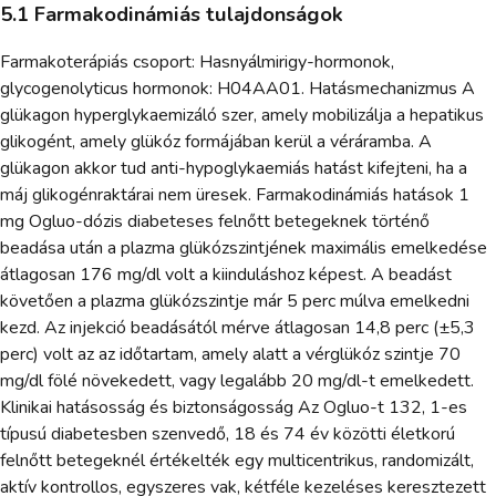
5.1 Farmakodinámiás tulajdonságok
Farmakoterápiás csoport: Hasnyálmirigy-hormonok,
glycogenolyticus hormonok: H04AA01. Hatásmechanizmus A
glükagon hyperglykaemizáló szer, amely mobilizálja a hepatikus
glikogént, amely glükóz formájában kerül a véráramba. A
glükagon akkor tud anti-hypoglykaemiás hatást kifejteni, ha a
máj glikogénraktárai nem üresek. Farmakodinámiás hatások 1
mg Ogluo-dózis diabeteses felnőtt betegeknek történő
beadása után a plazma glükózszintjének maximális emelkedése
átlagosan 176 mg/dl volt a kiinduláshoz képest. A beadást
követően a plazma glükózszintje már 5 perc múlva emelkedni
kezd. Az injekció beadásától mérve átlagosan 14,8 perc (±5,3
perc) volt az az időtartam, amely alatt a vérglükóz szintje 70
mg/dl fölé növekedett, vagy legalább 20 mg/dl-t emelkedett.
Klinikai hatásosság és biztonságosság Az Ogluo-t 132, 1-es
típusú diabetesben szenvedő, 18 és 74 év közötti életkorú
felnőtt betegeknél értékelték egy multicentrikus, randomizált,
aktív kontrollos, egyszeres vak, kétféle kezeléses keresztezett