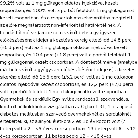
99,2% volt az 1 mg glükagon oldatos injekcióval kezelt
csoportban, és 100% volt a porból feloldott 1 mg glükagonnal
kezelt csoportban, és a csoportok összehasonlítása megfelelt
az előre meghatározott non-inferioritási határértéknek. A
beadástól mérve (amibe nem számít bele a gyógyszer
előkészítésének ideje) a kezelés sikeréig eltelő idő 14,8 perc
(±5,3 perc) volt az 1 mg glükagon oldatos injekcióval kezelt
csoportban, és 10,4 perc (±1,8 perc) volt a porból feloldott 1
mg glükagonnal kezelt csoportban. A döntéstől mérve (amelybe
már beleszámít a gyógyszer előkészítésének ideje is) a kezelés
sikeréig eltelő idő 15,6 perc (±5,2 perc) volt az 1 mg glükagon
oldatos injekcióval kezelt csoportban, és 12,2 perc (±2,0 perc)
volt a porból feloldott 1 mg glükagonnal kezelt csoportban.
Gyermekek és serdülők Egy nyílt elrendezésű, szekvenciális,
kontroll nélküli klinikai vizsgálatban az Ogluo-t 31, 1-es típusú
diabetes mellitusban szenvedő gyermekeknél és serdülőknél
értékelték ki, az alanyok életkora 2 és 18 év között volt (7
beteg volt a 2 – <6 éves korcsoportban, 13 beteg volt 6 – <12
éves korcsoportban, 11 beteg pedig 12 – <18 éves