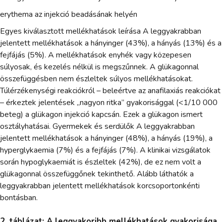
erythema az injekció beadásának helyén
Egyes kiválasztott mellékhatások leírása A leggyakrabban
jelentett mellékhatások a hányinger (43%), a hányás (13%) és a
fejfájás (5%). A mellékhatások enyhék vagy közepesen
súlyosak, és kezelés nélkül is megszűnnek. A glükagonnal
összefüggésben nem észleltek súlyos mellékhatásokat.
Túlérzékenységi reakciókról – beleértve az anafilaxiás reakciókat
– érkeztek jelentések „nagyon ritka” gyakorisággal (<1/10 000
beteg) a glükagon injekció kapcsán. Ezek a glükagon ismert
osztályhatásai. Gyermekek és serdülők A leggyakrabban
jelentett mellékhatások a hányinger (48%), a hányás (19%), a
hyperglykaemia (7%) és a fejfájás (7%). A klinikai vizsgálatok
során hypoglykaemiát is észleltek (42%), de ez nem volt a
glükagonnal összefüggőnek tekinthető. Alább láthatók a
leggyakrabban jelentett mellékhatások korcsoportonkénti
bontásban.
2. táblázat: A leggyakoribb mellékhatások gyakorisága