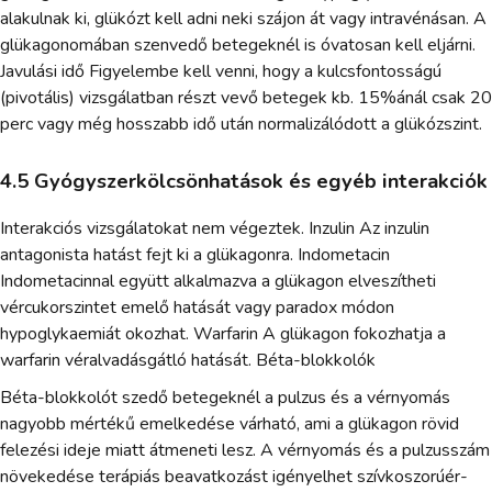
alakulnak ki, glükózt kell adni neki szájon át vagy intravénásan. A
glükagonomában szenvedő betegeknél is óvatosan kell eljárni.
Javulási idő Figyelembe kell venni, hogy a kulcsfontosságú
(pivotális) vizsgálatban részt vevő betegek kb. 15%ánál csak 20
perc vagy még hosszabb idő után normalizálódott a glükózszint.
4.5 Gyógyszerkölcsönhatások és egyéb interakciók
Interakciós vizsgálatokat nem végeztek. Inzulin Az inzulin
antagonista hatást fejt ki a glükagonra. Indometacin
Indometacinnal együtt alkalmazva a glükagon elveszítheti
vércukorszintet emelő hatását vagy paradox módon
hypoglykaemiát okozhat. Warfarin A glükagon fokozhatja a
warfarin véralvadásgátló hatását. Béta-blokkolók
Béta-blokkolót szedő betegeknél a pulzus és a vérnyomás
nagyobb mértékű emelkedése várható, ami a glükagon rövid
felezési ideje miatt átmeneti lesz. A vérnyomás és a pulzusszám
növekedése terápiás beavatkozást igényelhet szívkoszorúér-