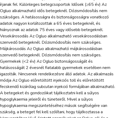
írjanak fel. Különleges betegcsoportok Idősek (≥65 év) Az
Ogluo alkalmazható idős betegeknél. Dózismódosítás nem
szükséges. A hatásosságra és biztonságosságra vonatkozó
adatok nagyon korlátozottak a 65 éves betegeknél, és
hiányoznak az adatok 75 éves vagy idősebb betegeknél.
Vesekárosodás Az Ogluo alkalmazható vesekárosodásban
szenvedő betegeknél. Dózismódosítás nem szükséges.
Májkárosodás Az Ogluo alkalmazható májkárosodásban
szenvedő betegeknél. Dózismódosítás nem szükséges.
Gyermekek (<2 év) Az Ogluo biztonságosságát és
hatásosságát 2 évesnél fiatalabb gyermekek esetében nem
igazolták. Nincsenek rendelkezésre álló adatok. Az alkalmazás
módja Az Ogluo előretöltött injekciós toll és előretöltött
fecskendő kizárólag subcutan injekció formájában alkalmazható.
A betegeket és gondozóikat tájékoztatni kell a súlyos
hypoglykaemia jeleiről és tüneteiről. Mivel a súlyos
hypoglykaemia megszüntetéséhez mások segítségére van
szükség, a beteget fel kell szólítani, hogy tájékoztassa a