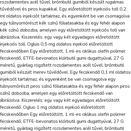
rozsdamentes acél tűvel, brómbutil gumiból készült rugalmas
tűvédővel és piros kupakkal. Egy előretöltött injekciós toll 0,2
ml oldatos injekciót tartalmaz, és egyenként be van csomagolva
egy túlnyomórészt kék színű fóliatasakba és egy fehér alapon
kék színű dobozba, amelyen egy előretöltött injekciós toll van
ábrázolva. Kiszerelés: egy vagy két egyadagos előretöltött
injekciós toll. Ogluo 0,5 mg oldatos injekció előretöltött
fecskendőben Egy előretöltött, 1 ml-es ciklikus olefin polimer
fecskendő, ETFE-bevonatos klórbutil gumi dugattyúval, 27 G
méretű, gyárilag rögzített rozsdamentes acél tűvel, brómbutil
gumiból készült merev tűvédővel. Egy fecskendő 0,1 ml oldatos
injekciót tartalmaz, és egyenként be van csomagolva egy
túlnyomórészt piros színű fóliatasakba és egy fehér alapon piros
színű dobozba, amelyen egy előretöltött fecskendő van
ábrázolva. Kiszerelés: egy vagy két egyadagos előretöltött
fecskendő. Ogluo 1 mg oldatos injekció előretöltött
fecskendőben Egy előretöltött, 1 ml-es ciklikus olefin polimer
fecskendő, ETFE-bevonatos klórbutil gumi dugattyúval, 27 G
méretű, gyárilag rögzített rozsdamentes acél tűvel, brómbutil