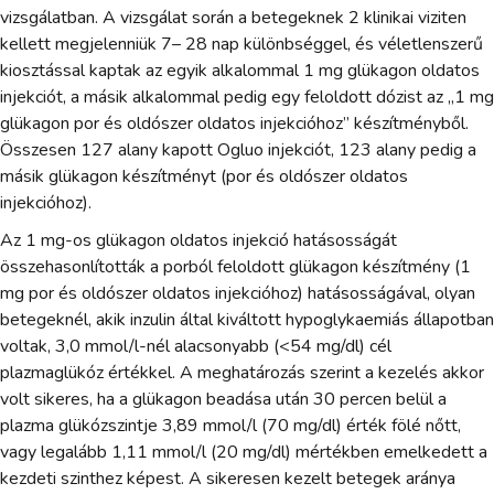
vizsgálatban. A vizsgálat során a betegeknek 2 klinikai viziten
kellett megjelenniük 7– 28 nap különbséggel, és véletlenszerű
kiosztással kaptak az egyik alkalommal 1 mg glükagon oldatos
injekciót, a másik alkalommal pedig egy feloldott dózist az „1 mg
glükagon por és oldószer oldatos injekcióhoz” készítményből.
Összesen 127 alany kapott Ogluo injekciót, 123 alany pedig a
másik glükagon készítményt (por és oldószer oldatos
injekcióhoz).
Az 1 mg-os glükagon oldatos injekció hatásosságát
összehasonlították a porból feloldott glükagon készítmény (1
mg por és oldószer oldatos injekcióhoz) hatásosságával, olyan
betegeknél, akik inzulin által kiváltott hypoglykaemiás állapotban
voltak, 3,0 mmol/l-nél alacsonyabb (<54 mg/dl) cél
plazmaglükóz értékkel. A meghatározás szerint a kezelés akkor
volt sikeres, ha a glükagon beadása után 30 percen belül a
plazma glükózszintje 3,89 mmol/l (70 mg/dl) érték fölé nőtt,
vagy legalább 1,11 mmol/l (20 mg/dl) mértékben emelkedett a
kezdeti szinthez képest. A sikeresen kezelt betegek aránya