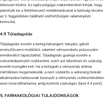
lehessen kísérni. Az egészségügyi szakembereket kérjük, hogy
jelentsék be a feltételezett mellékhatásokat a hatóság részére
az V. függelékben található elérhetőségek valamelyikén
keresztül.
4.9 Túladagolás
Túladagolás esetén a beteg hányingert, hányást, gátolt
emésztőszervi motilitást, valamint vérnyomásés pulzusszám-
emelkedést tapasztalhat. Túladagolás gyanúja esetén a
szérumkáliumszint csökkenhet, ezért azt ellenőrizni és szükség
esetén korrigálni kell. Ha a betegnél a vérnyomás drámai
mértékben megemelkedik, a nem szelektív α-adrenerg blokád
alkalmazása hatásosnak bizonyult a vérnyomás csökkentésében
azon rövid időtartamra, amíg kontroll szükséges (lásd 4.4 pont).
5. FARMAKOLÓGIAI TULAJDONSÁGOK