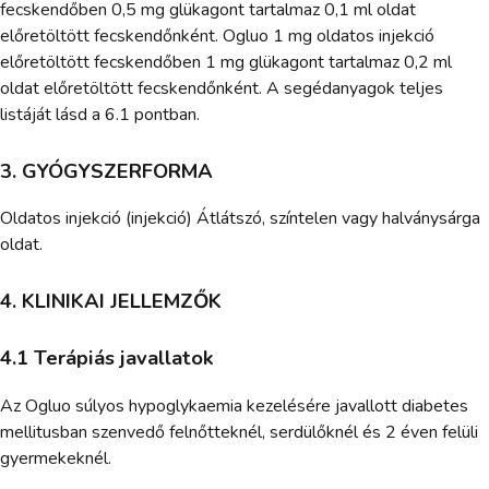
fecskendőben 0,5 mg glükagont tartalmaz 0,1 ml oldat
előretöltött fecskendőnként. Ogluo 1 mg oldatos injekció
előretöltött fecskendőben 1 mg glükagont tartalmaz 0,2 ml
oldat előretöltött fecskendőnként. A segédanyagok teljes
listáját lásd a 6.1 pontban.
3. GYÓGYSZERFORMA
Oldatos injekció (injekció) Átlátszó, színtelen vagy halványsárga
oldat.
4. KLINIKAI JELLEMZŐK
4.1 Terápiás javallatok
Az Ogluo súlyos hypoglykaemia kezelésére javallott diabetes
mellitusban szenvedő felnőtteknél, serdülőknél és 2 éven felüli
gyermekeknél.