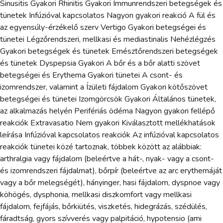
Sinusitis Gyakori Rhinitis Gyakori Immunrendszeri betegségek és
tünetek Infúzióval kapcsolatos Nagyon gyakori reakció A fül és
az egyensúly-érzékelő szerv Vertigo Gyakori betegségei és
tünetei Légzőrendszeri, mellkasi és mediastinalis Nehézlégzés
Gyakori betegségek és tünetek Emésztőrendszeri betegségek
és tünetek Dyspepsia Gyakori A bőr és a bőr alatti szövet
betegségei és Erythema Gyakori tünetei A csont- és
izomrendszer, valamint a Ízületi fájdalom Gyakori kötőszövet
betegségei és tünetei Izomgörcsök Gyakori Általános tünetek,
az alkalmazás helyén Perifériás ödéma Nagyon gyakori fellépő
reakciók Extravasatio Nem gyakori Kiválasztott mellékhatások
leírása Infúzióval kapcsolatos reakciók Az infúzióval kapcsolatos
reakciók tünetei közé tartoznak, többek között az alábbiak:
arthralgia vagy fájdalom (beleértve a hát-, nyak- vagy a csont-
és izomrendszeri fájdalmat), bőrpír (beleértve az arc erythemáját
vagy a bőr melegségét), hányinger, hasi fájdalom, dyspnoe vagy
köhögés, dysphonia, mellkasi diszkomfort vagy mellkasi
fájdalom, fejfájás, bőrkiütés, viszketés, hidegrázás, szédülés,
fáradtság, gyors szívverés vagy palpitáció, hypotensio (ami