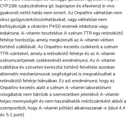
CYP2B6 szubsztrátokra (pl. bupropion és efavirenz) in vivo
gyakorolt nettó hatás nem ismert. Az Onpattro várhatóan nem
okoz gyógyszerkölcsönhatásokat, vagy várhatóan nem
befolyásolják a citokróm P450 enzimek inhibitorai vagy
induktorai. A-vitamin tesztelése A szérum TTR egy retinolkötő
fehérje hordozója, amely megkönnyíti az A-vitamin vérben
történő szállítását. Az Onpattro-kezelés csökkenti a szérum
TTR-szinteket, amely a retinolkötő fehérje és az A-vitamin
szérumszintjeinek csökkenését eredményezi. Az A-vitamin
szállítása és szöveten keresztül történő felvétele azonban
alternatív mechanizmusok segítségével is megvalósulhat a
retinolkötő fehérje hiányában. Ez azt eredményezi, hogy az
Onpattro-kezelés alatt a szérum A-vitamin laboratóriumi
vizsgálatok nem tükrözik a szervezetben jelenlévő A-vitamin
teljes mennyiségét és nem használhatók mérőszámként abból a
szempontból, hogy A-vitamin pótlást alkalmazzanak-e (lásd 4.4
és 5.1 pont)