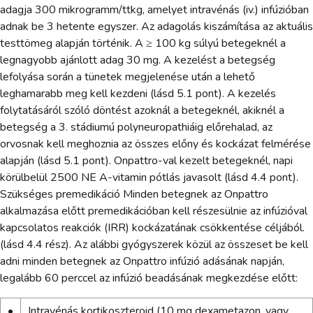
adagja 300 mikrogramm/ttkg, amelyet intravénás (iv.) infúzióban
adnak be 3 hetente egyszer. Az adagolás kiszámítása az aktuális
testtömeg alapján történik. A ≥ 100 kg súlyú betegeknél a
legnagyobb ajánlott adag 30 mg. A kezelést a betegség
lefolyása során a tünetek megjelenése után a lehető
leghamarabb meg kell kezdeni (lásd 5.1 pont). A kezelés
folytatásáról szóló döntést azoknál a betegeknél, akiknél a
betegség a 3. stádiumú polyneuropathiáig előrehalad, az
orvosnak kell meghoznia az összes előny és kockázat felmérése
alapján (lásd 5.1 pont). Onpattro-val kezelt betegeknél, napi
körülbelül 2500 NE A-vitamin pótlás javasolt (lásd 4.4 pont).
Szükséges premedikáció Minden betegnek az Onpattro
alkalmazása előtt premedikációban kell részesülnie az infúzióval
kapcsolatos reakciók (IRR) kockázatának csökkentése céljából.
(lásd 4.4 rész). Az alábbi gyógyszerek közül az összeset be kell
adni minden betegnek az Onpattro infúzió adásának napján,
legalább 60 perccel az infúzió beadásának megkezdése előtt:
•
Intravénás kortikoszteroid (10 mg dexametazon, vagy