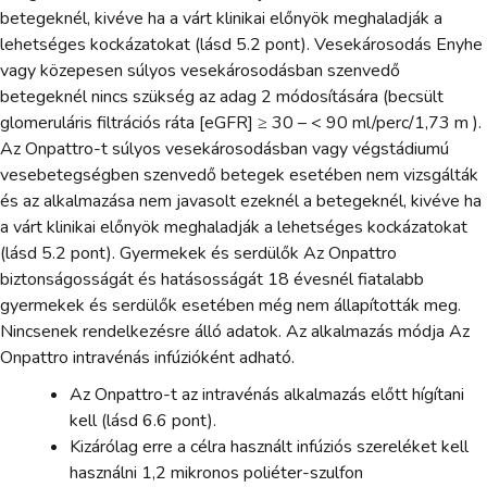
betegeknél, kivéve ha a várt klinikai előnyök meghaladják a
lehetséges kockázatokat (lásd 5.2 pont). Vesekárosodás Enyhe
vagy közepesen súlyos vesekárosodásban szenvedő
betegeknél nincs szükség az adag 2 módosítására (becsült
glomeruláris filtrációs ráta [eGFR] ≥ 30 – < 90 ml/perc/1,73 m ).
Az Onpattro-t súlyos vesekárosodásban vagy végstádiumú
vesebetegségben szenvedő betegek esetében nem vizsgálták
és az alkalmazása nem javasolt ezeknél a betegeknél, kivéve ha
a várt klinikai előnyök meghaladják a lehetséges kockázatokat
(lásd 5.2 pont). Gyermekek és serdülők Az Onpattro
biztonságosságát és hatásosságát 18 évesnél fiatalabb
gyermekek és serdülők esetében még nem állapították meg.
Nincsenek rendelkezésre álló adatok. Az alkalmazás módja Az
Onpattro intravénás infúzióként adható.
Az Onpattro-t az intravénás alkalmazás előtt hígítani
kell (lásd 6.6 pont).
Kizárólag erre a célra használt infúziós szereléket kell
használni 1,2 mikronos poliéter-szulfon