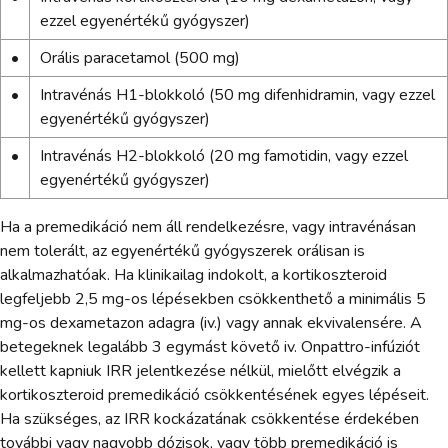
ezzel egyenértékű gyógyszer)
•
Orális paracetamol (500 mg)
•
Intravénás H1-blokkoló (50 mg difenhidramin, vagy ezzel
egyenértékű gyógyszer)
•
Intravénás H2-blokkoló (20 mg famotidin, vagy ezzel
egyenértékű gyógyszer)
Ha a premedikáció nem áll rendelkezésre, vagy intravénásan
nem tolerált, az egyenértékű gyógyszerek orálisan is
alkalmazhatóak. Ha klinikailag indokolt, a kortikoszteroid
legfeljebb 2,5 mg-os lépésekben csökkenthető a minimális 5
mg-os dexametazon adagra (iv.) vagy annak ekvivalensére. A
betegeknek legalább 3 egymást követő iv. Onpattro-infúziót
kellett kapniuk IRR jelentkezése nélkül, mielőtt elvégzik a
kortikoszteroid premedikáció csökkentésének egyes lépéseit.
Ha szükséges, az IRR kockázatának csökkentése érdekében
további vagy nagyobb dózisok, vagy több premedikáció is