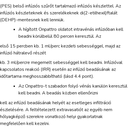
(PES) belső infúziós szűrőt tartalmazó infúziós készlettel. Az
infúziós készleteknek és szerelékeknek di(2-etilhexil)ftalát
(DEHP)-mentesnek kell lenniük.
A hígított Onpattro oldatot intravénás infúzióban kell
beadni körülbelül 80 percen keresztül. Az
első 15 percben kb. 1 ml/perc kezdeti sebességgel, majd az
infúzió hátralevő részét
kb. 3 ml/percre megemelt sebességgel kell beadni. Infúzióval
kapcsolatos reakció (IRR) esetén az infúzió beadásának az
időtartama meghosszabbítható (lásd 4.4 pont).
Az Onpattro-t szabadon folyó vénás kanülön keresztül
kell beadni. A beadás közben ellenőrizni
kell az infúzió beadásának helyét az esetleges infiltráció
észlelésére. A feltételezett extravasatiót az egyéb nem
hólyagképző szerekre vonatkozó helyi gyakorlatnak
megfelelően kell kezelni.