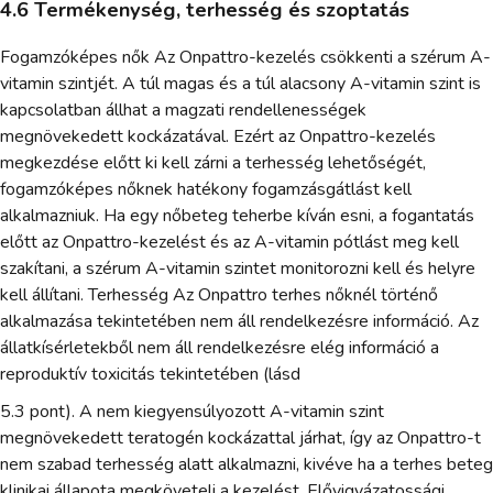
4.6 Termékenység, terhesség és szoptatás
Fogamzóképes nők Az Onpattro-kezelés csökkenti a szérum A-
vitamin szintjét. A túl magas és a túl alacsony A-vitamin szint is
kapcsolatban állhat a magzati rendellenességek
megnövekedett kockázatával. Ezért az Onpattro-kezelés
megkezdése előtt ki kell zárni a terhesség lehetőségét,
fogamzóképes nőknek hatékony fogamzásgátlást kell
alkalmazniuk. Ha egy nőbeteg teherbe kíván esni, a fogantatás
előtt az Onpattro-kezelést és az A-vitamin pótlást meg kell
szakítani, a szérum A-vitamin szintet monitorozni kell és helyre
kell állítani. Terhesség Az Onpattro terhes nőknél történő
alkalmazása tekintetében nem áll rendelkezésre információ. Az
állatkísérletekből nem áll rendelkezésre elég információ a
reproduktív toxicitás tekintetében (lásd
5.3 pont). A nem kiegyensúlyozott A-vitamin szint
megnövekedett teratogén kockázattal járhat, így az Onpattro-t
nem szabad terhesség alatt alkalmazni, kivéve ha a terhes beteg
klinikai állapota megköveteli a kezelést. Elővigyázatossági