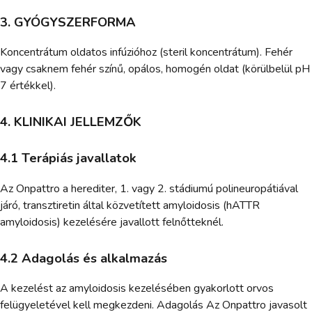
3. GYÓGYSZERFORMA
Koncentrátum oldatos infúzióhoz (steril koncentrátum). Fehér
vagy csaknem fehér színű, opálos, homogén oldat (körülbelül pH
7 értékkel).
4. KLINIKAI JELLEMZŐK
4.1 Terápiás javallatok
Az Onpattro a herediter, 1. vagy 2. stádiumú polineuropátiával
járó, transztiretin által közvetített amyloidosis (hATTR
amyloidosis) kezelésére javallott felnőtteknél.
4.2 Adagolás és alkalmazás
A kezelést az amyloidosis kezelésében gyakorlott orvos
felügyeletével kell megkezdeni. Adagolás Az Onpattro javasolt