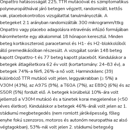
Onpattro hatásosságát 225, TTR mutációval és szimptomatikus
polyneuropáthiával járó betegen végzett, randomizált, kettős
vak, placebokontrollos vizsgálattal tanulmányozták. A
betegeket 2:1 arányban randomizálták 300 mikrogramm/ttkg
Onpattro vagy placebo adagolásra intravénás infúzió formájában
háromhetente egy alkalommal 18 hónapon keresztül. Minden
beteg kortikoszteroid, paracetamol és H1- és H2-blokkolóból
álló premedikációban részesült. A vizsgálat során 148 beteg
kapott Onpattro-t és 77 beteg kapott placebót. Kiinduláskor a
betegek átlagéletkora 62 év volt (kortartomány: 24–83 év), a
betegek 74%-a férfi, 26%-a nő volt. Harminckilenc (39)
különböző TTR mutáció volt jelen, leggyakrabban (≥ 5%) a
V30M (43%), az A97S (9%), a T60A (7%), az E89Q (6%) és az
S50R (5%) fordult elő. A betegek körülbelül 10%-ára volt
jellemző a V30M mutáció és a tünetek korai megjelenése (<50
éves életkor). Kiinduláskor a betegek 46%-ánál volt jelen az 1.
stádiumú megbetegedés (nem romlott járóképesség, főleg
enyhe fokú szenzoros, motoros és autonóm neuropathia az alsó
végtagokban), 53%-nál volt jelen 2. stádiumú betegség