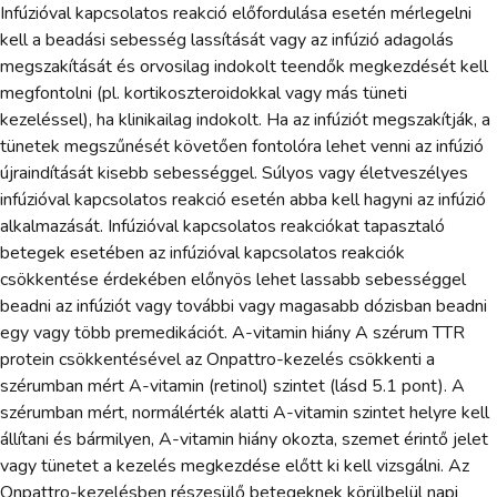
Infúzióval kapcsolatos reakció előfordulása esetén mérlegelni
kell a beadási sebesség lassítását vagy az infúzió adagolás
megszakítását és orvosilag indokolt teendők megkezdését kell
megfontolni (pl. kortikoszteroidokkal vagy más tüneti
kezeléssel), ha klinikailag indokolt. Ha az infúziót megszakítják, a
tünetek megszűnését követően fontolóra lehet venni az infúzió
újraindítását kisebb sebességgel. Súlyos vagy életveszélyes
infúzióval kapcsolatos reakció esetén abba kell hagyni az infúzió
alkalmazását. Infúzióval kapcsolatos reakciókat tapasztaló
betegek esetében az infúzióval kapcsolatos reakciók
csökkentése érdekében előnyös lehet lassabb sebességgel
beadni az infúziót vagy további vagy magasabb dózisban beadni
egy vagy több premedikációt. A-vitamin hiány A szérum TTR
protein csökkentésével az Onpattro-kezelés csökkenti a
szérumban mért A-vitamin (retinol) szintet (lásd 5.1 pont). A
szérumban mért, normálérték alatti A-vitamin szintet helyre kell
állítani és bármilyen, A-vitamin hiány okozta, szemet érintő jelet
vagy tünetet a kezelés megkezdése előtt ki kell vizsgálni. Az
Onpattro-kezelésben részesülő betegeknek körülbelül napi