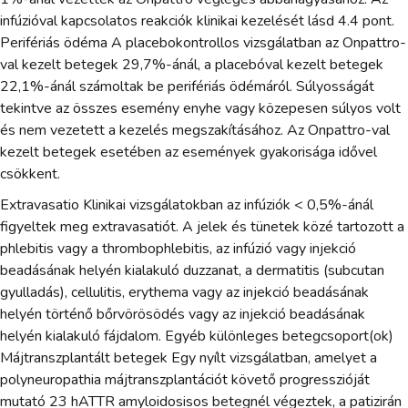
infúzióval kapcsolatos reakciók klinikai kezelését lásd 4.4 pont.
Perifériás ödéma A placebokontrollos vizsgálatban az Onpattro-
val kezelt betegek 29,7%-ánál, a placebóval kezelt betegek
22,1%-ánál számoltak be perifériás ödémáról. Súlyosságát
tekintve az összes esemény enyhe vagy közepesen súlyos volt
és nem vezetett a kezelés megszakításához. Az Onpattro-val
kezelt betegek esetében az események gyakorisága idővel
csökkent.
Extravasatio Klinikai vizsgálatokban az infúziók < 0,5%-ánál
figyeltek meg extravasatiót. A jelek és tünetek közé tartozott a
phlebitis vagy a thrombophlebitis, az infúzió vagy injekció
beadásának helyén kialakuló duzzanat, a dermatitis (subcutan
gyulladás), cellulitis, erythema vagy az injekció beadásának
helyén történő bőrvörösödés vagy az injekció beadásának
helyén kialakuló fájdalom. Egyéb különleges betegcsoport(ok)
Májtranszplantált betegek Egy nyílt vizsgálatban, amelyet a
polyneuropathia májtranszplantációt követő progresszióját
mutató 23 hATTR amyloidosisos betegnél végeztek, a patizirán