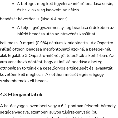
A beteget meg kell figyelni az infúzió beadása során,
és ha klinikailag indokolt, az infúzió
beadását követően is (lásd 4.4 pont).
A teljes gyógyszermennyiség beadása érdekében az
infúzió beadása után az intravénás kanült át
kell mosni 9 mg/ml (0,9%) nátrium-kloridoldattal. Az Onpattro-
infúzió otthoni beadása megfontolható azoknál a betegeknél,
akik legalább 3 Onpattro-infúziót jól tolerálták a kórházban. Az
arra vonatkozó döntést, hogy az infúzió beadása a beteg
otthonában történjék a kezelőorvos értékelését és javaslatát
követően kell meghozni. Az otthoni infúziót egészségügyi
szakembernek kell beadnia.
4.3 Ellenjavallatok
A hatóanyaggal szembeni vagy a 6.1 pontban felsorolt bármely
segédanyagával szembeni súlyos túlérzékenység (pl.