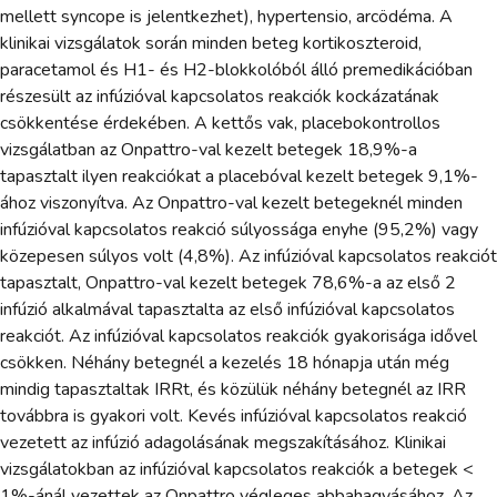
mellett syncope is jelentkezhet), hypertensio, arcödéma. A
klinikai vizsgálatok során minden beteg kortikoszteroid,
paracetamol és H1- és H2-blokkolóból álló premedikációban
részesült az infúzióval kapcsolatos reakciók kockázatának
csökkentése érdekében. A kettős vak, placebokontrollos
vizsgálatban az Onpattro-val kezelt betegek 18,9%-a
tapasztalt ilyen reakciókat a placebóval kezelt betegek 9,1%-
ához viszonyítva. Az Onpattro-val kezelt betegeknél minden
infúzióval kapcsolatos reakció súlyossága enyhe (95,2%) vagy
közepesen súlyos volt (4,8%). Az infúzióval kapcsolatos reakciót
tapasztalt, Onpattro-val kezelt betegek 78,6%-a az első 2
infúzió alkalmával tapasztalta az első infúzióval kapcsolatos
reakciót. Az infúzióval kapcsolatos reakciók gyakorisága idővel
csökken. Néhány betegnél a kezelés 18 hónapja után még
mindig tapasztaltak IRRt, és közülük néhány betegnél az IRR
továbbra is gyakori volt. Kevés infúzióval kapcsolatos reakció
vezetett az infúzió adagolásának megszakításához. Klinikai
vizsgálatokban az infúzióval kapcsolatos reakciók a betegek <
1%-ánál vezettek az Onpattro végleges abbahagyásához. Az