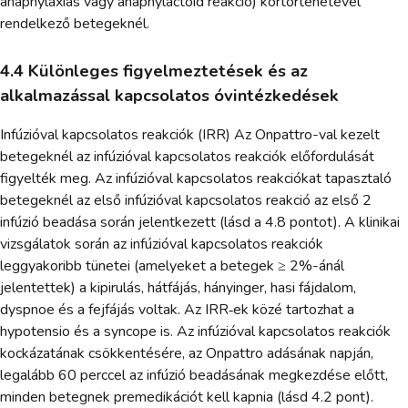
anaphylaxiás vagy anaphylactoid reakció) kórtörténetével
rendelkező betegeknél.
4.4 Különleges figyelmeztetések és az
alkalmazással kapcsolatos óvintézkedések
Infúzióval kapcsolatos reakciók (IRR) Az Onpattro-val kezelt
betegeknél az infúzióval kapcsolatos reakciók előfordulását
figyelték meg. Az infúzióval kapcsolatos reakciókat tapasztaló
betegeknél az első infúzióval kapcsolatos reakció az első 2
infúzió beadása során jelentkezett (lásd a 4.8 pontot). A klinikai
vizsgálatok során az infúzióval kapcsolatos reakciók
leggyakoribb tünetei (amelyeket a betegek ≥ 2%-ánál
jelentettek) a kipirulás, hátfájás, hányinger, hasi fájdalom,
dyspnoe és a fejfájás voltak. Az IRR‑ek közé tartozhat a
hypotensio és a syncope is. Az infúzióval kapcsolatos reakciók
kockázatának csökkentésére, az Onpattro adásának napján,
legalább 60 perccel az infúzió beadásának megkezdése előtt,
minden betegnek premedikációt kell kapnia (lásd 4.2 pont).