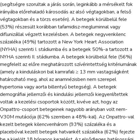
(segítségre szorultak a járás során, leginkább a mérsékelt fok
irányába előrehaladó károsodás az alsó végtagokban, a felső
végtagokban és a törzs esetén). A betegek körülbelül fele
(53%) részesült korábban tafamidisz-megluminnal vagy
diflunizállal végzett kezelésben. A betegek negyvenkilenc
százaléka (49%) tartozott a New York Heart Association
(NYHA) szerinti I. stádiumba és a betegek 50%-a tartozott a
NYHA szerinti II. stádiumba. A betegek körülbelül fele (56%)
megfelelt az előre meghatározott szívérintettség kritériumának
(amely a kiinduláskori bal kamrafali ≥ 13 mm vastagságként
határozható meg, ahol az anamnézisben nem szerepel
hypertonia vagy aorta billentyű betegség). A betegek
demográfiai jellemzői és kiindulási jellemzői kiegyenlítettek
voltak a kezelési csoportok között, kivéve azt, hogy az
Onpattro-csoport betegeinek nagyobb arányban volt nem-
V30M mutációja (62% szemben a 48%-kal). Az Onpattro-val
kezelt betegek kilencvenhárom (93%) százaléka és a
placebóval kezelt betegek hatvankét százaléka (62%) fejezte
be a kijelölt 18 hónapos kezelést. Az elsődleges hatásossági