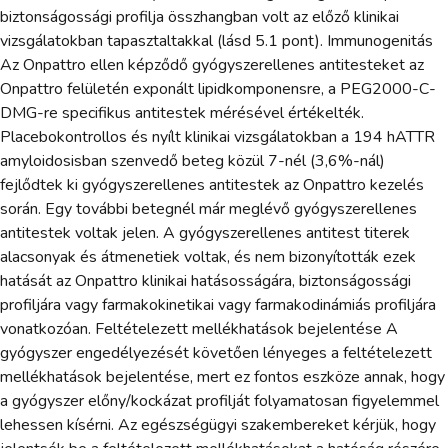
biztonságossági profilja összhangban volt az előző klinikai
vizsgálatokban tapasztaltakkal (lásd 5.1 pont). Immunogenitás
Az Onpattro ellen képződő gyógyszerellenes antitesteket az
Onpattro felületén exponált lipidkomponensre, a PEG2000-C-
DMG-re specifikus antitestek mérésével értékelték.
Placebokontrollos és nyílt klinikai vizsgálatokban a 194 hATTR
amyloidosisban szenvedő beteg közül 7-nél (3,6%-nál)
fejlődtek ki gyógyszerellenes antitestek az Onpattro kezelés
során. Egy további betegnél már meglévő gyógyszerellenes
antitestek voltak jelen. A gyógyszerellenes antitest titerek
alacsonyak és átmenetiek voltak, és nem bizonyították ezek
hatását az Onpattro klinikai hatásosságára, biztonságossági
profiljára vagy farmakokinetikai vagy farmakodinámiás profiljára
vonatkozóan. Feltételezett mellékhatások bejelentése A
gyógyszer engedélyezését követően lényeges a feltételezett
mellékhatások bejelentése, mert ez fontos eszköze annak, hogy
a gyógyszer előny/kockázat profilját folyamatosan figyelemmel
lehessen kísérni. Az egészségügyi szakembereket kérjük, hogy