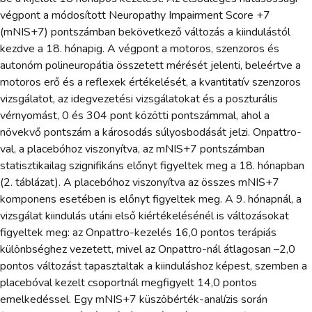
végpont a módosított Neuropathy Impairment Score +7
(mNIS+7) pontszámban bekövetkező változás a kiindulástól
kezdve a 18. hónapig. A végpont a motoros, szenzoros és
autonóm polineuropátia összetett mérését jelenti, beleértve a
motoros erő és a reflexek értékelését, a kvantitatív szenzoros
vizsgálatot, az idegvezetési vizsgálatokat és a poszturális
vérnyomást, 0 és 304 pont közötti pontszámmal, ahol a
növekvő pontszám a károsodás súlyosbodását jelzi. Onpattro-
val, a placebóhoz viszonyítva, az mNIS+7 pontszámban
statisztikailag szignifikáns előnyt figyeltek meg a 18. hónapban
(2. táblázat). A placebóhoz viszonyítva az összes mNIS+7
komponens esetében is előnyt figyeltek meg. A 9. hónapnál, a
vizsgálat kiindulás utáni első kiértékelésénél is változásokat
figyeltek meg: az Onpattro-kezelés 16,0 pontos terápiás
különbséghez vezetett, mivel az Onpattro-nál átlagosan –2,0
pontos változást tapasztaltak a kiinduláshoz képest, szemben a
placebóval kezelt csoportnál megfigyelt 14,0 pontos
emelkedéssel. Egy mNIS+7 küszöbérték-analízis során