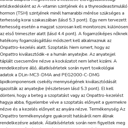
intézkedésként az A-vitamin szintjének és a thyreoideastimuláló
hormon (TSH) szintjének minél hamarabbi mérése szükséges a
terhesség korai szakaszában (lásd 5.3 pont). Egy nem tervezett
terhesség esetén a magzat szorosan kell monitorozni, különösen
az első trimeszter alatt (lásd 4.4 pont). A fogamzóképes nőknek
hatékony fogamzásgátlási módszert kell alkalmazniuk az
Onpattro-kezelés alatt. Szoptatás Nem ismert, hogy az
Onpattro kiválasztódik-e a humán anyatejbe. Az anyatejjel
táplált csecsemőre nézve a kockázatot nem lehet kizárni. A
rendelkezésre álló, állatkísérletek során nyert toxikológiai
adatok a DLin-MC3-DMA and PEG2000-C-DMG
lipidkomponensek csekély mennyiségének kiválasztódását
igazolták az anyatejbe (részletesen lásd 5.3 pont). El kell
dönteni, hogy a beteg a szoptatást vagy az Onpattro-kezelést
hagyja abba, figyelembe véve a szoptatás előnyeit a gyermekre
nézve és a kezelés előnyeit az anyára nézve. Termékenység Az
Onpattro termékenységre gyakorolt hatásáról nem állnak
rendelkezésre adatok. Állatkísérletek során nem figyeltek meg