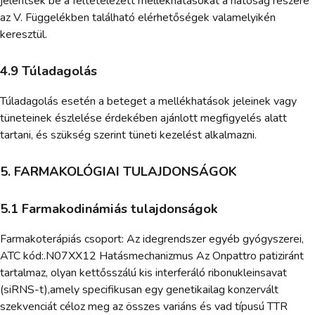
jelentsék be a feltételezett mellékhatásokat a hatóság részére
az V. Függelékben található elérhetőségek valamelyikén
keresztül.
4.9 Túladagolás
Túladagolás esetén a beteget a mellékhatások jeleinek vagy
tüneteinek észlelése érdekében ajánlott megfigyelés alatt
tartani, és szükség szerint tüneti kezelést alkalmazni.
5. FARMAKOLÓGIAI TULAJDONSÁGOK
5.1 Farmakodinámiás tulajdonságok
Farmakoterápiás csoport: Az idegrendszer egyéb gyógyszerei,
ATC kód:.N07XX12 Hatásmechanizmus Az Onpattro patiziránt
tartalmaz, olyan kettősszálú kis interferáló ribonukleinsavat
(siRNS-t),amely specifikusan egy genetikailag konzervált
szekvenciát céloz meg az összes variáns és vad típusú TTR