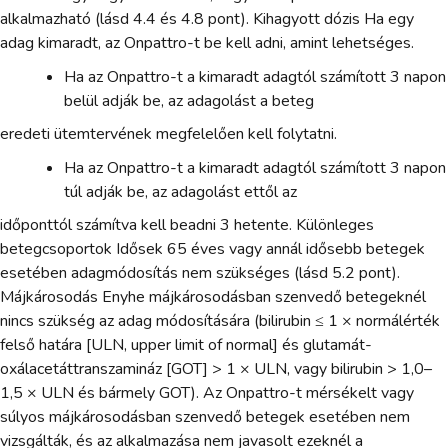
alkalmazható (lásd 4.4 és 4.8 pont). Kihagyott dózis Ha egy
adag kimaradt, az Onpattro-t be kell adni, amint lehetséges.
Ha az Onpattro-t a kimaradt adagtól számított 3 napon
belül adják be, az adagolást a beteg
eredeti ütemtervének megfelelően kell folytatni.
Ha az Onpattro-t a kimaradt adagtól számított 3 napon
túl adják be, az adagolást ettől az
időponttól számítva kell beadni 3 hetente. Különleges
betegcsoportok Idősek 65 éves vagy annál idősebb betegek
esetében adagmódosítás nem szükséges (lásd 5.2 pont).
Májkárosodás Enyhe májkárosodásban szenvedő betegeknél
nincs szükség az adag módosítására (bilirubin ≤ 1 × normálérték
felső határa [ULN, upper limit of normal] és glutamát-
oxálacetáttranszamináz [GOT] > 1 × ULN, vagy bilirubin > 1,0–
1,5 × ULN és bármely GOT). Az Onpattro-t mérsékelt vagy
súlyos májkárosodásban szenvedő betegek esetében nem
vizsgálták, és az alkalmazása nem javasolt ezeknél a