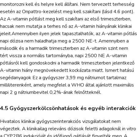
monitorozni kell és helyre kell állítani. Nem tervezett terhesség
esetén az Onpattro-kezelést meg kell szakítani (lásd 4.6 pont).
Az A-vitamin pótlást meg kell szakítani az első trimeszterben,
hacsak nem mutatja a terhes nő az A-vitamin hiányának klinikai
jeleit.Amennyiben ilyen jelek tapasztalhatók, az A-vitamin pótlás
napi dózisa nem haladhatja meg a 2500 NE-t. Amennyiben a
második és a harmadik trimeszterben az A-vitamin szint nem
tért vissza a normális tartományba, napi 2500 NE A-vitamin
pótlásról kell gondoskodni a harmadik trimeszterben jelentkező
A-vitamin hiány megnövekedett kockázata miatt. Ismert hatású
segédanyagok Ez a gyógyszer 3,99 mg nátriumot tartalmaz
milliliterenként, amely megfelel a WHO által ajánlott maximális
napi 2 g nátriumbevitel 0,2%-ának felnőtteknél.
4.5 Gyógyszerkölcsönhatások és egyéb interakciók
Hivatalos klinikai gyógyszerinterakciós vizsgálatokat nem
végeztek. A klinikailag releváns dózisok feletti adagoknál in vitro
a CYP2B6 indukcióját és időfüggő gátlását figyelték meg. A