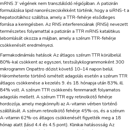
mRNS 3’ végének nem transzlálódó régiójában. A patizirán
formulázása lipid nanorészecskékként történik, hogy a siRNS-t a
hepatocitákhoz szállítsa, amely a TTR-fehérje elsődleges
forrása a keringésben. Az RNS interferenciának (RNSi) nevezett
természetes folyamattal a patizirán a TTR mRNS katalitikus
lebomlását okozza a májban, amely a szérum TTR-fehérje
csökkenését eredményezi.
Farmakodinámiás hatások Az átlagos szérum TTR körülbelül
80%-kal csökkent az egyszeri, testsúlykilogrammonként 300
mikrogramm Onpattro dózist követő 10–14 napon belül.
Háromhetente történő ismételt adagolás esetén a szérum TTR
átlagos csökkenése a kezelés 9. és 18. hónapja után 83%, ill.
84% volt. A szérum TTR csökkenés fennmaradt folyamatos
adagolás mellett. A szérum TTR egy retinolkötő fehérje
hordozója, amely megkönnyíti az A-vitamin vérben történő
szállítását. A szérum retinolkötő fehérje 45%-os, és a szérum
A-vitamin 62%-os átlagos csökkenését figyelték meg a 18
hónap alatt (lásd 4.4 és 4.5 pont). Klinikai hatásosság Az