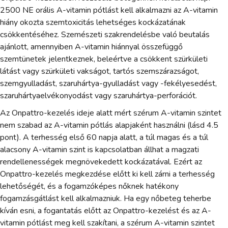
2500 NE orális A-vitamin pótlást kell alkalmazni az A-vitamin
hiány okozta szemtoxicitás lehetséges kockázatának
csökkentéséhez. Szemészeti szakrendelésbe való beutalás
ajánlott, amennyiben A-vitamin hiánnyal összefüggő
szemtünetek jelentkeznek, beleértve a csökkent szürkületi
látást vagy szürkületi vakságot, tartós szemszárazságot,
szemgyulladást, szaruhártya-gyulladást vagy -fekélyesedést,
szaruhártyaelvékonyodást vagy szaruhártya-perforációt.
Az Onpattro-kezelés ideje alatt mért szérum A-vitamin szintet
nem szabad az A-vitamin pótlás alapjaként használni (lásd 4.5
pont). A terhesség első 60 napja alatt, a túl magas és a túl
alacsony A-vitamin szint is kapcsolatban állhat a magzati
rendellenességek megnövekedett kockázatával. Ezért az
Onpattro-kezelés megkezdése előtt ki kell zárni a terhesség
lehetőségét, és a fogamzóképes nőknek hatékony
fogamzásgátlást kell alkalmazniuk. Ha egy nőbeteg teherbe
kíván esni, a fogantatás előtt az Onpattro-kezelést és az A-
vitamin pótlást meg kell szakítani, a szérum A-vitamin szintet