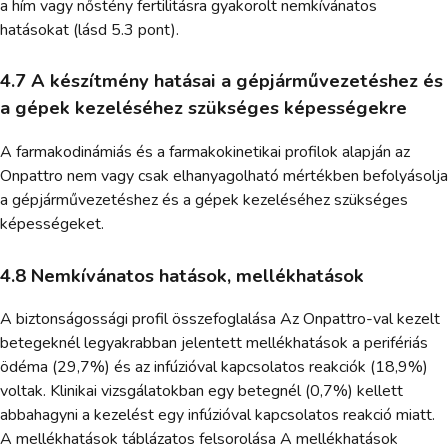
a hím vagy nőstény fertilitásra gyakorolt nemkívánatos
hatásokat (lásd 5.3 pont).
4.7 A készítmény hatásai a gépjárművezetéshez és
a gépek kezeléséhez szükséges képességekre
A farmakodinámiás és a farmakokinetikai profilok alapján az
Onpattro nem vagy csak elhanyagolható mértékben befolyásolja
a gépjárművezetéshez és a gépek kezeléséhez szükséges
képességeket.
4.8 Nemkívánatos hatások, mellékhatások
A biztonságossági profil összefoglalása Az Onpattro-val kezelt
betegeknél legyakrabban jelentett mellékhatások a perifériás
ödéma (29,7%) és az infúzióval kapcsolatos reakciók (18,9%)
voltak. Klinikai vizsgálatokban egy betegnél (0,7%) kellett
abbahagyni a kezelést egy infúzióval kapcsolatos reakció miatt.
A mellékhatások táblázatos felsorolása A mellékhatások