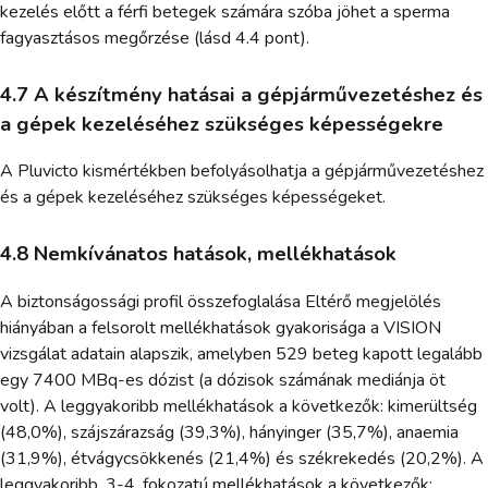
kezelés előtt a férfi betegek számára szóba jöhet a sperma
fagyasztásos megőrzése (lásd 4.4 pont).
4.7 A készítmény hatásai a gépjárművezetéshez és
a gépek kezeléséhez szükséges képességekre
A Pluvicto kismértékben befolyásolhatja a gépjárművezetéshez
és a gépek kezeléséhez szükséges képességeket.
4.8 Nemkívánatos hatások, mellékhatások
A biztonságossági profil összefoglalása Eltérő megjelölés
hiányában a felsorolt mellékhatások gyakorisága a VISION
vizsgálat adatain alapszik, amelyben 529 beteg kapott legalább
egy 7400 MBq-es dózist (a dózisok számának mediánja öt
volt). A leggyakoribb mellékhatások a következők: kimerültség
(48,0%), szájszárazság (39,3%), hányinger (35,7%), anaemia
(31,9%), étvágycsökkenés (21,4%) és székrekedés (20,2%). A
leggyakoribb, 3-4. fokozatú mellékhatások a következők: