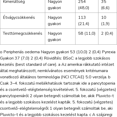
Kimerültség
Nagyon
254
35
gyakori
(48,0)
(6,6)
Étvágycsökkenés
Nagyon
113
10
gyakori
(21,4)
(1,9)
Testtömegcsökkenés
Nagyon
58 (11,0)
2 (0,4)
gyakori
o Peripheriás oedema Nagyon gyakori 53 (10,0) 2 (0,4) Pyrexia
Gyakori 37 (7,0) 2 (0,4) Rövidítés: BSoC: a legjobb szokásos
kezelés (best standard of care). a Az amerikai rákkutató intézet
által meghatározott, nemkívánatos események kritériumaira
vonatkozó általános terminológia (NCI CTCAE) 5.0 verziója. b
Csak 3–4. fokozatú mellékhatások tartoznak ide a pancytopenia
és a csontvelő-elégtelenség kivételével. 5. fokozatú (végzetes)
pancytopeniáról 2 olyan betegnél számoltak be, akik Pluvicto-t
és a legjobb szokásos kezelést kapták. 5. fokozatú (végzetes)
csontvelő-elégtelenségről 1 olyan betegnél számoltak be, aki
Pluvicto-t és a legjobb szokásos kezelést kapta. c A szájüregi