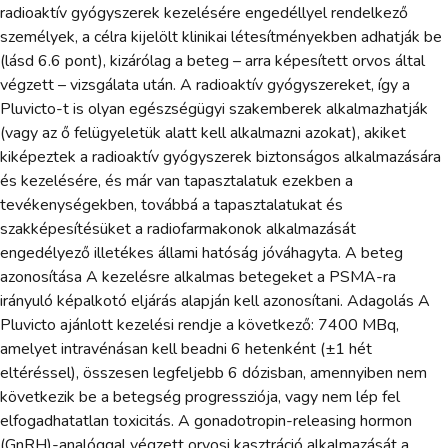
radioaktív gyógyszerek kezelésére engedéllyel rendelkező
személyek, a célra kijelölt klinikai létesítményekben adhatják be
(lásd 6.6 pont), kizárólag a beteg – arra képesített orvos által
végzett – vizsgálata után. A radioaktív gyógyszereket, így a
Pluvicto-t is olyan egészségügyi szakemberek alkalmazhatják
(vagy az ő felügyeletük alatt kell alkalmazni azokat), akiket
kiképeztek a radioaktív gyógyszerek biztonságos alkalmazására
és kezelésére, és már van tapasztalatuk ezekben a
tevékenységekben, továbbá a tapasztalatukat és
szakképesítésüket a radiofarmakonok alkalmazását
engedélyező illetékes állami hatóság jóváhagyta. A beteg
azonosítása A kezelésre alkalmas betegeket a PSMA-ra
irányuló képalkotó eljárás alapján kell azonosítani. Adagolás A
Pluvicto ajánlott kezelési rendje a következő: 7400 MBq,
amelyet intravénásan kell beadni 6 hetenként (±1 hét
eltéréssel), összesen legfeljebb 6 dózisban, amennyiben nem
következik be a betegség progressziója, vagy nem lép fel
elfogadhatatlan toxicitás. A gonadotropin-releasing hormon
(GnRH)-analóggal végzett orvosi kasztráció alkalmazását a