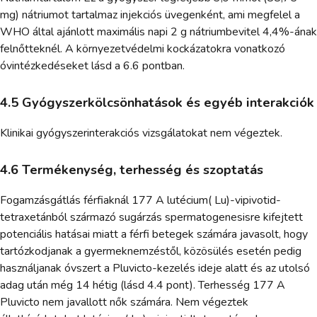
mg) nátriumot tartalmaz injekciós üvegenként, ami megfelel a
WHO által ajánlott maximális napi 2 g nátriumbevitel 4,4%-ának
felnőtteknél. A környezetvédelmi kockázatokra vonatkozó
óvintézkedéseket lásd a 6.6 pontban.
4.5 Gyógyszerkölcsönhatások és egyéb interakciók
Klinikai gyógyszerinterakciós vizsgálatokat nem végeztek.
4.6 Termékenység, terhesség és szoptatás
Fogamzásgátlás férfiaknál 177 A lutécium( Lu)-vipivotid-
tetraxetánból származó sugárzás spermatogenesisre kifejtett
potenciális hatásai miatt a férfi betegek számára javasolt, hogy
tartózkodjanak a gyermeknemzéstől, közösülés esetén pedig
használjanak óvszert a Pluvicto-kezelés ideje alatt és az utolsó
adag után még 14 hétig (lásd 4.4 pont). Terhesség 177 A
Pluvicto nem javallott nők számára. Nem végeztek