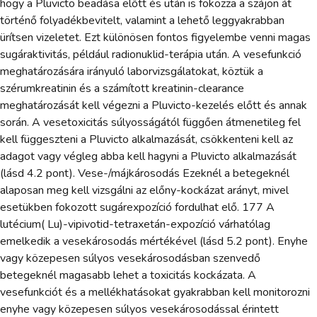
hogy a Pluvicto beadása előtt és után is fokozza a szájon át
történő folyadékbevitelt, valamint a lehető leggyakrabban
ürítsen vizeletet. Ezt különösen fontos figyelembe venni magas
sugáraktivitás, például radionuklid-terápia után. A vesefunkció
meghatározására irányuló laborvizsgálatokat, köztük a
szérumkreatinin és a számított kreatinin-clearance
meghatározását kell végezni a Pluvicto-kezelés előtt és annak
során. A vesetoxicitás súlyosságától függően átmenetileg fel
kell függeszteni a Pluvicto alkalmazását, csökkenteni kell az
adagot vagy végleg abba kell hagyni a Pluvicto alkalmazását
(lásd 4.2 pont). Vese-/májkárosodás Ezeknél a betegeknél
alaposan meg kell vizsgálni az előny-kockázat arányt, mivel
esetükben fokozott sugárexpozíció fordulhat elő. 177 A
lutécium( Lu)-vipivotid-tetraxetán-expozíció várhatólag
emelkedik a vesekárosodás mértékével (lásd 5.2 pont). Enyhe
vagy közepesen súlyos vesekárosodásban szenvedő
betegeknél magasabb lehet a toxicitás kockázata. A
vesefunkciót és a mellékhatásokat gyakrabban kell monitorozni
enyhe vagy közepesen súlyos vesekárosodással érintett