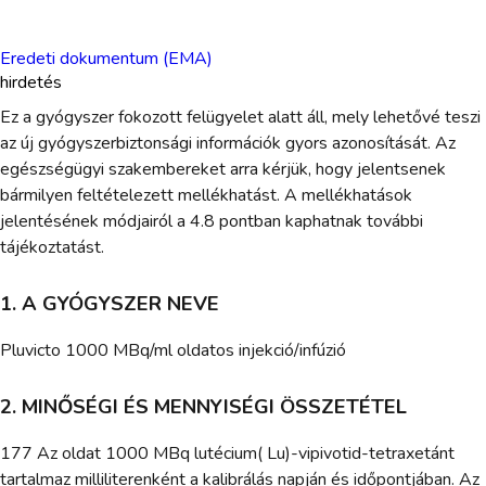
Eredeti dokumentum (EMA)
hirdetés
Ez a gyógyszer fokozott felügyelet alatt áll, mely lehetővé teszi
az új gyógyszerbiztonsági információk gyors azonosítását. Az
egészségügyi szakembereket arra kérjük, hogy jelentsenek
bármilyen feltételezett mellékhatást. A mellékhatások
jelentésének módjairól a 4.8 pontban kaphatnak további
tájékoztatást.
1. A GYÓGYSZER NEVE
Pluvicto 1000 MBq/ml oldatos injekció/infúzió
2. MINŐSÉGI ÉS MENNYISÉGI ÖSSZETÉTEL
177 Az oldat 1000 MBq lutécium( Lu)-vipivotid-tetraxetánt
tartalmaz milliliterenként a kalibrálás napján és időpontjában. Az