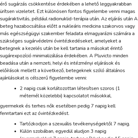
érő sugárzás csökkentése érdekében a lehető leggyakrabban
ürítsen vizeletet. Ezt különösen fontos figyelembe venni magas
sugáraktivitás, például radionuklid-terápia után. Az eljárás után A
beteg hazabocsátása előtt a nukleáris medicina szakorvos vagy
más egészségügyi szakember feladata elmagyarázni számára a
szükséges sugárvédelmi óvintézkedéseket, amelyeket a
betegnek a kezelés után be kell tartania a másokat érintő
sugárexpozíció minimalizálása érdekében. A Pluvicto minden
beadása után a nemzeti, helyi és intézményi eljárások és
előírások mellett a következő, betegeknek szóló általános
ajánlásokat is célszerű figyelembe venni:
2 napig csak korlátozottan létesítsen szoros (1
méternél közelebbi) kapcsolatot másokkal,
gyermekek és terhes nők esetében pedig 7 napig kell
fenntartani ezt az óvintézkedést.
Tartózkodjon a szexuális tevékenységektől 7 napig.
Külön szobában, egyedül aludjon 3 napig