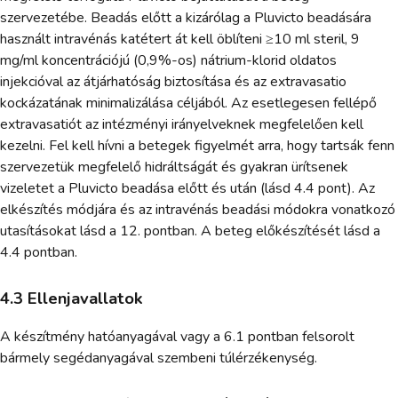
szervezetébe. Beadás előtt a kizárólag a Pluvicto beadására
használt intravénás katétert át kell öblíteni ≥10 ml steril, 9
mg/ml koncentrációjú (0,9%-os) nátrium-klorid oldatos
injekcióval az átjárhatóság biztosítása és az extravasatio
kockázatának minimalizálása céljából. Az esetlegesen fellépő
extravasatiót az intézményi irányelveknek megfelelően kell
kezelni. Fel kell hívni a betegek figyelmét arra, hogy tartsák fenn
szervezetük megfelelő hidráltságát és gyakran ürítsenek
vizeletet a Pluvicto beadása előtt és után (lásd 4.4 pont). Az
elkészítés módjára és az intravénás beadási módokra vonatkozó
utasításokat lásd a 12. pontban. A beteg előkészítését lásd a
4.4 pontban.
4.3 Ellenjavallatok
A készítmény hatóanyagával vagy a 6.1 pontban felsorolt
bármely segédanyagával szembeni túlérzékenység.