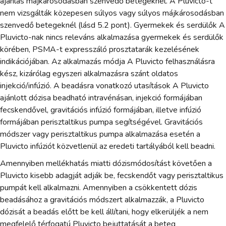
ajánlás májkárosodásban szenvedő betegeknél. A Pluvicto-t
nem vizsgálták közepesen súlyos vagy súlyos májkárosodásban
szenvedő betegeknél (lásd 5.2 pont). Gyermekek és serdülők A
Pluvicto-nak nincs releváns alkalmazása gyermekek és serdülők
körében, PSMA-t expresszáló prosztatarák kezelésének
indikációjában. Az alkalmazás módja A Pluvicto felhasználásra
kész, kizárólag egyszeri alkalmazásra szánt oldatos
injekció/infúzió. A beadásra vonatkozó utasítások A Pluvicto
ajánlott dózisa beadható intravénásan, injekció formájában
fecskendővel, gravitációs infúzió formájában, illetve infúzió
formájában perisztaltikus pumpa segítségével. Gravitációs
módszer vagy perisztaltikus pumpa alkalmazása esetén a
Pluvicto infúziót közvetlenül az eredeti tartályából kell beadni.
Amennyiben mellékhatás miatti dózismódosítást követően a
Pluvicto kisebb adagját adják be, fecskendőt vagy perisztaltikus
pumpát kell alkalmazni. Amennyiben a csökkentett dózis
beadásához a gravitációs módszert alkalmazzák, a Pluvicto
dózisát a beadás előtt be kell állítani, hogy elkerüljék a nem
megfelelő térfogatú Pluvicto bejuttatását a beteg