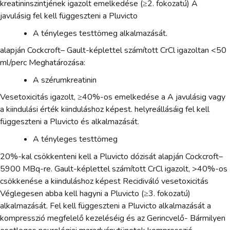
kreatininszintjének igazolt emelkedése (≥2. fokozatú) A
javulásig fel kell függeszteni a Pluvicto
A tényleges testtömeg alkalmazását.
alapján Cockcroft– Gault-képlettel számított CrCl igazoltan <50
ml/perc Meghatározása:
A szérumkreatinin
Vesetoxicitás igazolt, ≥40%-os emelkedése a A javulásig vagy
a kiindulási érték kiinduláshoz képest. helyreállásáig fel kell
függeszteni a Pluvicto és alkalmazását.
A tényleges testtömeg
20%-kal csökkenteni kell a Pluvicto dózisát alapján Cockcroft–
5900 MBq-re. Gault-képlettel számított CrCl igazolt, >40%-os
csökkenése a kiinduláshoz képest Recidiváló vesetoxicitás
Véglegesen abba kell hagyni a Pluvicto (≥3. fokozatú)
alkalmazását. Fel kell függeszteni a Pluvicto alkalmazását a
kompresszió megfelelő kezeléséig és az Gerincvelő- Bármilyen