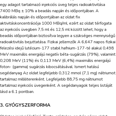
egy adagot tartalmazó injekciós üveg teljes radioaktivitása
7400 MBq ± 10% a beadás napján és időpontjában. A
kalibrálás napján és időpontjában az oldat fix
aktivitáskoncentrációja 1000 MBq/ml, ezért az oldat térfogata
az injekciós üvegben 7,5 ml és 12,5 ml között lehet, hogy a
beadás időpontjában biztosítva legyen a szükséges mennyiségű
radioaktivitás bejuttatása. Fizikai jellemzők A 6,647 napos fizikai
felezési idejű lutécium-177 stabil hafnium-177-té alakul 0,498
MeV maximális energiájú negatív béta-sugárzás (79%), valamint
0,208 MeV (11%) és 0,113 MeV (6,4%) maximális energiájú
foton- (gamma) sugárzás kibocsátásával. Ismert hatású
segédanyag Az oldat legfeljebb 0,312 mmol (7,1 mg) nátriumot
tartalmaz milliliterenként. Legfeljebb 88,75 mg nátriumot
tartalmaz injekciós üvegenként. A segédanyagok teljes listáját
lásd a 6.1 pontban.
3. GYÓGYSZERFORMA