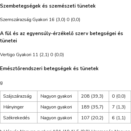
Szembetegségek és szemészeti tünetek
Szemszárazság Gyakori 16 (3,0) 0 (0,0)
A fül és az egyensúly-érzékelő szerv betegségei és
tünetei
Vertigo Gyakori 11 (2,1) 0 (0,0)
Emésztőrendszeri betegségek és tünetek
g
Szájszárazság
Nagyon gyakori
208 (39,3)
0 (0,0)
Hányinger
Nagyon gyakori
189 (35,7)
7 (1,3)
Székrekedés
Nagyon gyakori
107 (20,2)
6 (1,1)