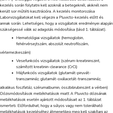
kezelés során folytatni kell azoknál a betegeknél, akiknél nem
került sor műtéti kasztrációra. A kezelés monitorozása
Laborvizsgálatokat kell végezni a Pluvicto-kezelés előtt és
annak során. Lehetséges, hogy a vizsgálatok eredményei alapján
szükségessé válik az adagolás módosítása (lásd 1. táblázat).
Hematológiai vizsgálatok (hemoglobin,
fehérvérsejtszám, abszolút neutrofilszám,
vérlemezkeszám)
Vesefunkciós vizsgálatok (szérum-kreatininszint,
számított kreatinin-clearance (CrCl)
Májfunkciós vizsgálatok (glutamát-piruvát-
transzamináz, glutamát-oxálacetát-transzamináz,
alkalikus foszfatáz, szérumalbumin, összbilirubinszint a vérben)
Dózismódosítások mellékhatások miatt A Pluvicto dózisának
mellékhatások esetén ajánlott módosításait az 1. táblázat
ismerteti. Előfordulhat, hogy a súlyos vagy nem tolerálható
mellékhatások kezeléséhez átmenetileg meg kell szakítani az