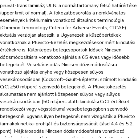
piruvát-transzamináz; ULN: a normáltartomány felső határértéke
(upper limit of normal). A fokozatbesorolás a nemkívánatos
események kritériumaira vonatkozó általános terminológia
(Common Terminology Criteria for Adverse Events, CTCAE)
aktuális verzióján alapszik. a Ugyanezek a küszöbértékek
vonatkoznak a Pluvicto-kezelés megkezdésekor mért kiindulási
értékekre is. Különleges betegcsoportok Idősek Nincsen
dózismódosításra vonatkozó ajánlás a 65 éves vagy idősebb
betegeknél. Vesekárosodás Nincsen dózismódosításra
vonatkozó ajánlás enyhe vagy közepesen súlyos
vesekárosodásban (Cockcroft–Gault-képlettel számolt kiindulási
CrCl ≥50 ml/perc) szenvedő betegeknél. A Pluvictokezelés
alkalmazása nem ajánlott közepesen súlyos vagy súlyos
vesekárosodásban (50 ml/perc alatti kiindulási CrCl-értékkel
rendelkező) vagy végstádiumú vesebetegségben szenvedő
betegeknél, ugyanis ilyen betegeknél nem vizsgálták a Pluvicto
farmakokinetikai profilját és biztonságosságát (lásd 4.4 és 5.2.
pont). Májkárosodás Nincsen dózismódosításra vonatkozó