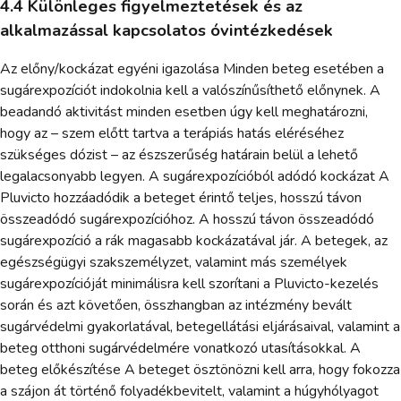
4.4 Különleges figyelmeztetések és az
alkalmazással kapcsolatos óvintézkedések
Az előny/kockázat egyéni igazolása Minden beteg esetében a
sugárexpozíciót indokolnia kell a valószínűsíthető előnynek. A
beadandó aktivitást minden esetben úgy kell meghatározni,
hogy az – szem előtt tartva a terápiás hatás eléréséhez
szükséges dózist – az észszerűség határain belül a lehető
legalacsonyabb legyen. A sugárexpozícióból adódó kockázat A
Pluvicto hozzáadódik a beteget érintő teljes, hosszú távon
összeadódó sugárexpozícióhoz. A hosszú távon összeadódó
sugárexpozíció a rák magasabb kockázatával jár. A betegek, az
egészségügyi szakszemélyzet, valamint más személyek
sugárexpozícióját minimálisra kell szorítani a Pluvicto-kezelés
során és azt követően, összhangban az intézmény bevált
sugárvédelmi gyakorlatával, betegellátási eljárásaival, valamint a
beteg otthoni sugárvédelmére vonatkozó utasításokkal. A
beteg előkészítése A beteget ösztönözni kell arra, hogy fokozza
a szájon át történő folyadékbevitelt, valamint a húgyhólyagot