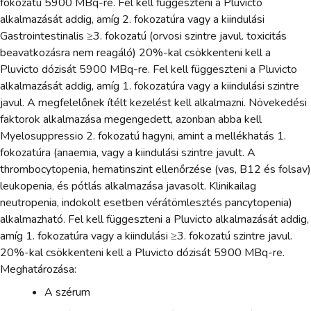
fokozatú 5900 MBq-re. Fel kell függeszteni a Pluvicto
alkalmazását addig, amíg 2. fokozatúra vagy a kiindulási
Gastrointestinalis ≥3. fokozatú (orvosi szintre javul. toxicitás
beavatkozásra nem reagáló) 20%-kal csökkenteni kell a
Pluvicto dózisát 5900 MBq-re. Fel kell függeszteni a Pluvicto
alkalmazását addig, amíg 1. fokozatúra vagy a kiindulási szintre
javul. A megfelelőnek ítélt kezelést kell alkalmazni. Növekedési
faktorok alkalmazása megengedett, azonban abba kell
Myelosuppressio 2. fokozatú hagyni, amint a mellékhatás 1.
fokozatúra (anaemia, vagy a kiindulási szintre javult. A
thrombocytopenia, hematinszint ellenőrzése (vas, B12 és folsav)
leukopenia, és pótlás alkalmazása javasolt. Klinikailag
neutropenia, indokolt esetben vérátömlesztés pancytopenia)
alkalmazható. Fel kell függeszteni a Pluvicto alkalmazását addig,
amíg 1. fokozatúra vagy a kiindulási ≥3. fokozatú szintre javul.
20%-kal csökkenteni kell a Pluvicto dózisát 5900 MBq-re.
Meghatározása:
A szérum