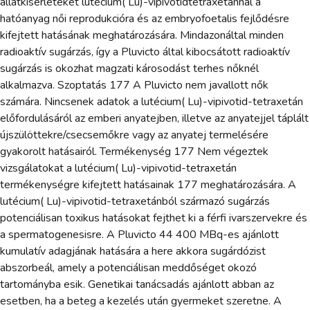
állatkísérleteket lutécium( Lu)-vipivotidtetraxetánnal a
hatóanyag női reprodukcióra és az embryofoetalis fejlődésre
kifejtett hatásának meghatározására. Mindazonáltal minden
radioaktív sugárzás, így a Pluvicto által kibocsátott radioaktív
sugárzás is okozhat magzati károsodást terhes nőknél
alkalmazva. Szoptatás 177 A Pluvicto nem javallott nők
számára. Nincsenek adatok a lutécium( Lu)-vipivotid-tetraxetán
előfordulásáról az emberi anyatejben, illetve az anyatejjel táplált
újszülöttekre/csecsemőkre vagy az anyatej termelésére
gyakorolt hatásairól. Termékenység 177 Nem végeztek
vizsgálatokat a lutécium( Lu)-vipivotid-tetraxetán
termékenységre kifejtett hatásainak 177 meghatározására. A
lutécium( Lu)-vipivotid-tetraxetánból származó sugárzás
potenciálisan toxikus hatásokat fejthet ki a férfi ivarszervekre és
a spermatogenesisre. A Pluvicto 44 400 MBq-es ajánlott
kumulatív adagjának hatására a here akkora sugárdózist
abszorbeál, amely a potenciálisan meddőséget okozó
tartományba esik. Genetikai tanácsadás ajánlott abban az
esetben, ha a beteg a kezelés után gyermeket szeretne. A