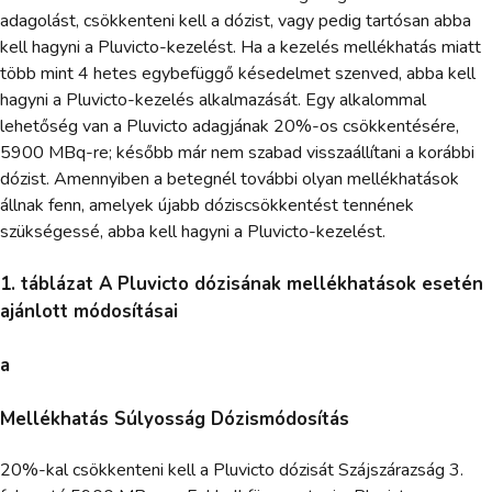
adagolást, csökkenteni kell a dózist, vagy pedig tartósan abba
kell hagyni a Pluvicto-kezelést. Ha a kezelés mellékhatás miatt
több mint 4 hetes egybefüggő késedelmet szenved, abba kell
hagyni a Pluvicto-kezelés alkalmazását. Egy alkalommal
lehetőség van a Pluvicto adagjának 20%-os csökkentésére,
5900 MBq-re; később már nem szabad visszaállítani a korábbi
dózist. Amennyiben a betegnél további olyan mellékhatások
állnak fenn, amelyek újabb dóziscsökkentést tennének
szükségessé, abba kell hagyni a Pluvicto-kezelést.
1. táblázat A Pluvicto dózisának mellékhatások esetén
ajánlott módosításai
a
Mellékhatás Súlyosság Dózismódosítás
20%-kal csökkenteni kell a Pluvicto dózisát Szájszárazság 3.