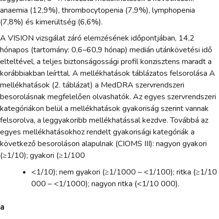
anaemia (12,9%), thrombocytopenia (7,9%), lymphopenia
(7,8%) és kimerültség (6,6%).
A VISION vizsgálat záró elemzésének időpontjában, 14,2
hónapos (tartomány: 0,6–60,9 hónap) medián utánkövetési idő
elteltével, a teljes biztonságossági profil konzisztens maradt a
korábbiakban leírttal. A mellékhatások táblázatos felsorolása A
mellékhatások (2. táblázat) a MedDRA szervrendszeri
besorolásnak megfelelően olvashatók. Az egyes szervrendszeri
kategóriákon belül a mellékhatások gyakoriság szerint vannak
felsorolva, a leggyakoribb mellékhatással kezdve. Továbbá az
egyes mellékhatásokhoz rendelt gyakorisági kategóriák a
következő besoroláson alapulnak (CIOMS III): nagyon gyakori
(≥1/10); gyakori (≥1/100
<1/10); nem gyakori (≥1/1000 – <1/100); ritka (≥1/10
000 – <1/1000); nagyon ritka (<1/10 000).
a