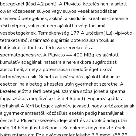
betegeknél (lásd 4.2 pont). A Pluvicto-kezelés nem ajánlott
olyan közepesen súlyos vagy súlyos vesekárosodásban
szenvedő betegeknek, akiknél a kiindulási kreatinin-clearance
<50 ml/perc, valamint nem ajánlott a végstádiumú
vesebetegeknek. Termékenység 177 A lutécium( Lu)-vipivotid-
tetraxetánból származó sugárzás potenciálisan toxikus
hatásokat fejthet ki a férfi ivarszervekre és a
spermatogenesisre. A Pluvicto 44 400 MBq-es ajánlott
kumulatív adagjának hatására a here akkora sugárdózist
abszorbeál, amely a potenciálisan meddőséget okozó
tartományba esik. Genetikai tanácsadás ajánlott abban az
esetben, ha a beteg a kezelés után gyermeket szeretne. A
kezelés előtt a férfi betegek számára szóba jöhet a sperma
fagyasztásos megőrzése (lásd 4.6 pont). Fogamzásgátlás
férfiaknál A férfi betegek számára javasolt, hogy tartózkodjanak
a gyermeknemzéstől, közösülés esetén pedig használjanak
óvszert a Pluvicto-kezelés ideje alatt és az utolsó adag után
még 14 hétig (lásd 4.6 pont). Különleges figyelmeztetések
Nátriumtartalom Ez a gyógyszer legfeljebb 3,9 mmol (88,75