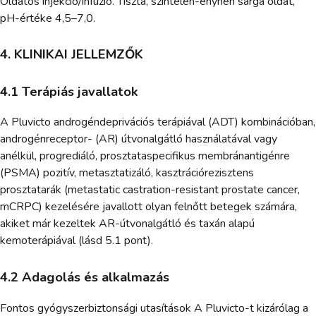
Oldatos injekció/infúzió. Tiszta, színtelen-enyhén sárga oldat,
pH-értéke 4,5–7,0.
4. KLINIKAI JELLEMZŐK
4.1 Terápiás javallatok
A Pluvicto androgéndeprivációs terápiával (ADT) kombinációban,
androgénreceptor- (AR) útvonalgátló használatával vagy
anélkül, progrediáló, prosztataspecifikus membránantigénre
(PSMA) pozitív, metasztatizáló, kasztrációrezisztens
prosztatarák (metastatic castration-resistant prostate cancer,
mCRPC) kezelésére javallott olyan felnőtt betegek számára,
akiket már kezeltek AR-útvonalgátló és taxán alapú
kemoterápiával (lásd 5.1 pont).
4.2 Adagolás és alkalmazás
Fontos gyógyszerbiztonsági utasítások A Pluvicto-t kizárólag a