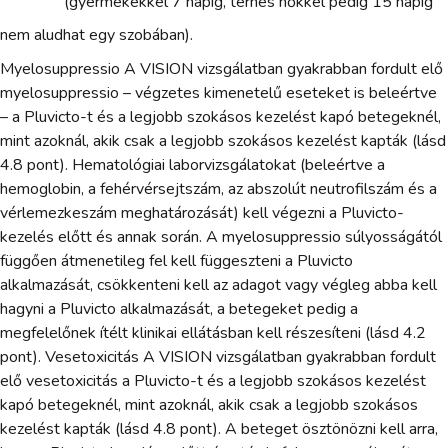
(gyermekekkel 7 napig, terhes nőkkel pedig 15 napig
nem aludhat egy szobában).
Myelosuppressio A VISION vizsgálatban gyakrabban fordult elő
myelosuppressio – végzetes kimenetelű eseteket is beleértve
– a Pluvicto-t és a legjobb szokásos kezelést kapó betegeknél,
mint azoknál, akik csak a legjobb szokásos kezelést kapták (lásd
4.8 pont). Hematológiai laborvizsgálatokat (beleértve a
hemoglobin, a fehérvérsejtszám, az abszolút neutrofilszám és a
vérlemezkeszám meghatározását) kell végezni a Pluvicto-
kezelés előtt és annak során. A myelosuppressio súlyosságától
függően átmenetileg fel kell függeszteni a Pluvicto
alkalmazását, csökkenteni kell az adagot vagy végleg abba kell
hagyni a Pluvicto alkalmazását, a betegeket pedig a
megfelelőnek ítélt klinikai ellátásban kell részesíteni (lásd 4.2
pont). Vesetoxicitás A VISION vizsgálatban gyakrabban fordult
elő vesetoxicitás a Pluvicto-t és a legjobb szokásos kezelést
kapó betegeknél, mint azoknál, akik csak a legjobb szokásos
kezelést kapták (lásd 4.8 pont). A beteget ösztönözni kell arra,