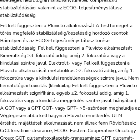
esetleges neurológiai maradványtünetek kompresszió
stabilizálódásáig, valamint az ECOG-teljesítménystátusz
stabilizálódásáig.
Fel kell függeszteni a Pluvicto alkalmazását A testtömeget a
törés megfelelő stabilizálásáig/kezeléséig hordozó csontok
Bármilyen és az ECOG-teljesítménystátusz törése
stabilizálódásáig. Fel kell függeszteni a Pluvicto alkalmazását
Kimerültség ≥3. fokozatú addig, amíg 2. fokozatúra vagy a
kiindulási szintre javul. Elektrolit- vagy Fel kell függeszteni a
Pluvicto alkalmazását metabolikus ≥2. fokozatú addig, amíg 1.
fokozatúra vagy a kiindulási rendellenességek szintre javul. Nem
hematológiai toxicitás (klinikailag Fel kell függeszteni a Pluvicto
alkalmazását szignifikáns, egyéb ≥2. fokozatú addig, amíg 1.
fokozatúra vagy a kiindulási megjelölés szintre javul. hiányában)
A GOT vagy a GPT GOT- vagy GPT- >5-szörösen meghaladja az
Véglegesen abba kell hagyni a Pluvicto emelkedés ULN
értékét, májáttétek alkalmazását. nem állnak fenn Rövidítések:
CrCl: kreatinin-clearance; ECOG: Eastern Cooperative Oncology
Group; GOT: glutamátoxálacetát-transzamináz; GPT: glutamát-