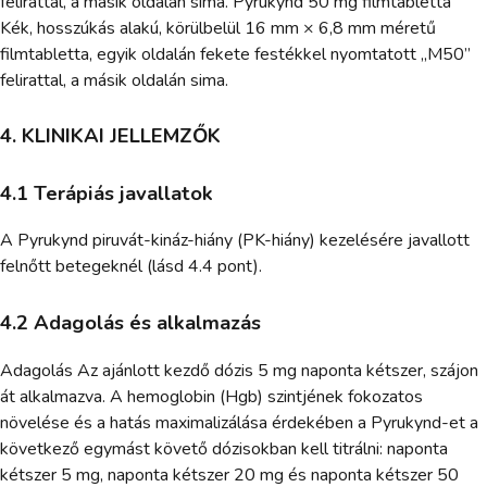
felirattal, a másik oldalán sima. Pyrukynd 50 mg filmtabletta
Kék, hosszúkás alakú, körülbelül 16 mm × 6,8 mm méretű
filmtabletta, egyik oldalán fekete festékkel nyomtatott „M50”
felirattal, a másik oldalán sima.
4. KLINIKAI JELLEMZŐK
4.1 Terápiás javallatok
A Pyrukynd piruvát-kináz-hiány (PK-hiány) kezelésére javallott
felnőtt betegeknél (lásd 4.4 pont).
4.2 Adagolás és alkalmazás
Adagolás Az ajánlott kezdő dózis 5 mg naponta kétszer, szájon
át alkalmazva. A hemoglobin (Hgb) szintjének fokozatos
növelése és a hatás maximalizálása érdekében a Pyrukynd-et a
következő egymást követő dózisokban kell titrálni: naponta
kétszer 5 mg, naponta kétszer 20 mg és naponta kétszer 50