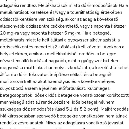
adagolási rendhez. Mellékhatások miatti dózismódosítások Ha a
mellékhatások kezelése és/vagy a tolerálhatóság érdekében
dóziscsökkentésre van szükség, akkor az adag a következő
alacsonyabb dózisszintre csökkenthető, vagyis naponta kétszer
20 mg-ra vagy naponta kétszer 5 mg-ra. Ha a betegnél
mellékhatás miatt le kell állítani a gyógyszer alkalmazását, a
dóziscsökkentés menetét (2. táblázat) kell követni. Azokban a
helyzetekben, amikor a mellékhatásból eredően a betegre
nézve fennálló kockázat nagyobb, mint a gyógyszer hirtelen
megvonása miatti akut haemolysis kockázata, a kezelést le lehet
állítani a dózis fokozatos leépítése nélkül, és a betegnél
monitorozni kell az akut haemolysis és a következményes
súlyosbodó anaemia jeleinek előfordulását. Különleges
betegcsoportok Idősek Idős betegekre vonatkozóan korlátozott
mennyiségű adat áll rendelkezésre. Idős betegeknél nem
szükséges dózismódosítás (lásd 5.1 és 5.2 pont). Májkárosodás
Májkárosodásban szenvedő betegekre vonatkozóan nem állnak
rendelkezésre adatok. Nincs az adagolásra vonatkozó javaslat.