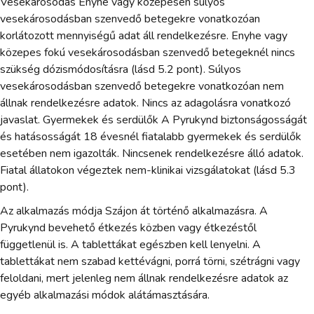
Vesekárosodás Enyhe vagy közepesen súlyos
vesekárosodásban szenvedő betegekre vonatkozóan
korlátozott mennyiségű adat áll rendelkezésre. Enyhe vagy
közepes fokú vesekárosodásban szenvedő betegeknél nincs
szükség dózismódosításra (lásd 5.2 pont). Súlyos
vesekárosodásban szenvedő betegekre vonatkozóan nem
állnak rendelkezésre adatok. Nincs az adagolásra vonatkozó
javaslat. Gyermekek és serdülők A Pyrukynd biztonságosságát
és hatásosságát 18 évesnél fiatalabb gyermekek és serdülők
esetében nem igazolták. Nincsenek rendelkezésre álló adatok.
Fiatal állatokon végeztek nem-klinikai vizsgálatokat (lásd 5.3
pont).
Az alkalmazás módja Szájon át történő alkalmazásra. A
Pyrukynd bevehető étkezés közben vagy étkezéstől
függetlenül is. A tablettákat egészben kell lenyelni. A
tablettákat nem szabad kettévágni, porrá törni, szétrágni vagy
feloldani, mert jelenleg nem állnak rendelkezésre adatok az
egyéb alkalmazási módok alátámasztására.