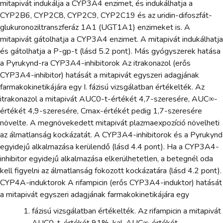
mitapivát indukálja a CYP3A4 enzimet, és indukálhatja a
CYP2B6, CYP2C8, CYP2C9, CYP2C19 és az uridin-difoszfát-
glukuronoziltranszferáz 1A1 (UGT1A1) enzimeket is. A
mitapivát gátolhatja a CYP3A4 enzimet. A mitapivát indukálhatja
és gátolhatja a P-gp-t (lásd 5.2 pont). Más gyógyszerek hatása
a Pyrukynd-ra CYP3A4-inhibitorok Az itrakonazol (erős
CYP3A4-inhibitor) hatását a mitapivát egyszeri adagjának
farmakokinetikájára egy I. fázisú vizsgálatban értékelték. Az
itrakonazol a mitapivát AUC0-t-értékét 4,7-szeresére, AUC∞-
értékét 4,9-szeresére, Cmax-értékét pedig 1,7-szeresére
növelte. A megnövekedett mitapivát plazmaexpozíció növelheti
az álmatlanság kockázatát. A CYP3A4-inhibitorok és a Pyrukynd
egyidejű alkalmazása kerülendő (lásd 4.4 pont). Ha a CYP3A4-
inhibitor egyidejű alkalmazása elkerülhetetlen, a betegnél oda
kell figyelni az álmatlanság fokozott kockázatára (lásd 4.2 pont).
CYP4A-induktorok A rifampicin (erős CYP3A4-induktor) hatását
a mitapivát egyszeri adagjának farmakokinetikájára egy
fázisú vizsgálatban értékelték. Az rifampicin a mitapivát