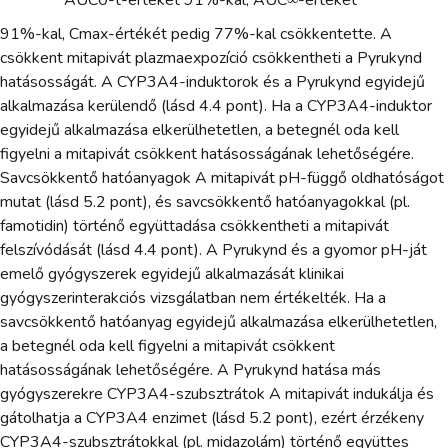
AUC0-t-értékét 91%-kal, AUC∞-értékét
91%-kal, Cmax-értékét pedig 77%-kal csökkentette. A
csökkent mitapivát plazmaexpozíció csökkentheti a Pyrukynd
hatásosságát. A CYP3A4-induktorok és a Pyrukynd egyidejű
alkalmazása kerülendő (lásd 4.4 pont). Ha a CYP3A4-induktor
egyidejű alkalmazása elkerülhetetlen, a betegnél oda kell
figyelni a mitapivát csökkent hatásosságának lehetőségére.
Savcsökkentő hatóanyagok A mitapivát pH-függő oldhatóságot
mutat (lásd 5.2 pont), és savcsökkentő hatóanyagokkal (pl.
famotidin) történő együttadása csökkentheti a mitapivát
felszívódását (lásd 4.4 pont). A Pyrukynd és a gyomor pH-ját
emelő gyógyszerek egyidejű alkalmazását klinikai
gyógyszerinterakciós vizsgálatban nem értékelték. Ha a
savcsökkentő hatóanyag egyidejű alkalmazása elkerülhetetlen,
a betegnél oda kell figyelni a mitapivát csökkent
hatásosságának lehetőségére. A Pyrukynd hatása más
gyógyszerekre CYP3A4-szubsztrátok A mitapivát indukálja és
gátolhatja a CYP3A4 enzimet (lásd 5.2 pont), ezért érzékeny
CYP3A4-szubsztrátokkal (pl. midazolám) történő együttes