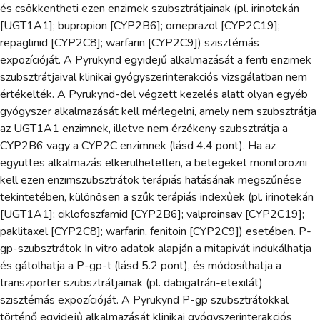
és csökkentheti ezen enzimek szubsztrátjainak (pl. irinotekán
[UGT1A1]; bupropion [CYP2B6]; omeprazol [CYP2C19];
repaglinid [CYP2C8]; warfarin [CYP2C9]) szisztémás
expozícióját. A Pyrukynd egyidejű alkalmazását a fenti enzimek
szubsztrátjaival klinikai gyógyszerinterakciós vizsgálatban nem
értékelték. A Pyrukynd-del végzett kezelés alatt olyan egyéb
gyógyszer alkalmazását kell mérlegelni, amely nem szubsztrátja
az UGT1A1 enzimnek, illetve nem érzékeny szubsztrátja a
CYP2B6 vagy a CYP2C enzimnek (lásd 4.4 pont). Ha az
együttes alkalmazás elkerülhetetlen, a betegeket monitorozni
kell ezen enzimszubsztrátok terápiás hatásának megszűnése
tekintetében, különösen a szűk terápiás indexűek (pl. irinotekán
[UGT1A1]; ciklofoszfamid [CYP2B6]; valproinsav [CYP2C19];
paklitaxel [CYP2C8]; warfarin, fenitoin [CYP2C9]) esetében. P-
gp-szubsztrátok In vitro adatok alapján a mitapivát indukálhatja
és gátolhatja a P-gp-t (lásd 5.2 pont), és módosíthatja a
transzporter szubsztrátjainak (pl. dabigatrán-etexilát)
szisztémás expozícióját. A Pyrukynd P-gp szubsztrátokkal
történő egyidejű alkalmazását klinikai gyógyszerinterakciós