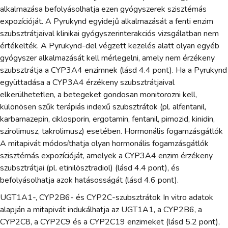
alkalmazása befolyásolhatja ezen gyógyszerek szisztémás
expozícióját. A Pyrukynd egyidejű alkalmazását a fenti enzim
szubsztrátjaival klinikai gyógyszerinterakciós vizsgálatban nem
értékelték. A Pyrukynd-del végzett kezelés alatt olyan egyéb
gyógyszer alkalmazását kell mérlegelni, amely nem érzékeny
szubsztrátja a CYP3A4 enzimnek (lásd 4.4 pont). Ha a Pyrukynd
együttadása a CYP3A4 érzékeny szubsztrátjaival
elkerülhetetlen, a betegeket gondosan monitorozni kell,
különösen szűk terápiás indexű szubsztrátok (pl. alfentanil,
karbamazepin, ciklosporin, ergotamin, fentanil, pimozid, kinidin,
szirolimusz, takrolimusz) esetében. Hormonális fogamzásgátlók
A mitapivát módosíthatja olyan hormonális fogamzásgátlók
szisztémás expozícióját, amelyek a CYP3A4 enzim érzékeny
szubsztrátjai (pl. etinilösztradiol) (lásd 4.4 pont), és
befolyásolhatja azok hatásosságát (lásd 4.6 pont).
UGT1A1-, CYP2B6- és CYP2C-szubsztrátok In vitro adatok
alapján a mitapivát indukálhatja az UGT1A1, a CYP2B6, a
CYP2C8, a CYP2C9 és a CYP2C19 enzimeket (lásd 5.2 pont),