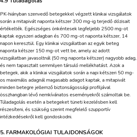
4.9 Túladagolás
PK-hiányban szenvedő betegekkel végzett klinikai vizsgálatok
során a mitapivát naponta kétszer 300 mg-ig terjedő dózisait
értékelték. Egészséges önkéntesek legfeljebb 2500 mg-ot
kaptak egyszeri adagban és 700 mg-ot naponta kétszer, 14
napon keresztül. Egy klinikai vizsgálatban az egyik beteg
naponta kétszer 150 mg-ot vett be, amely az adott
vizsgálatban javasoltnál (50 mg naponta kétszer) nagyobb adag,
és nem tapasztalt semmilyen társuló mellékhatást. Azok a
betegek, akik a klinikai vizsgálatok során a napi kétszeri 50 mg-
os maximális adagnál magasabb adagot kaptak, a mitapivát
minden betegre jellemző biztonságossági profiljával
összhangban lévő nemkívánatos eseményekről számoltak be.
Túladagolás esetén a betegeket tüneti kezelésben kell
részesíteni, és szükség szerint megfelelő szupportív
intézkedésekről kell gondoskodni.
5. FARMAKOLÓGIAI TULAJDONSÁGOK