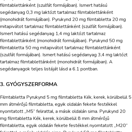
filmtablettánként (szulfát formájában). Ismert hatású
segédanyag 0,3 mg laktózt tartalmaz filmtablettánként
(monohidrát formájában). Pyrukynd 20 mg filmtabletta 20 mg
mitapivátot tartalmaz filmtablettánként (szulfát formájában).
Ismert hatású segédanyag 1,4 mg laktózt tartalmaz
filmtablettánként (monohidrát formájában). Pyrukynd 50 mg
filmtabletta 50 mg mitapivátot tartalmaz filmtablettánként
(szulfát formájában). Ismert hatású segédanyag 3,4 mg laktózt
tartalmaz filmtablettánként (monohidrát formájában). A
segédanyagok teljes listáját lásd a 6.1 pontban.
3. GYÓGYSZERFORMA
Filmtabletta Pyrukynd 5 mg filmtabletta Kék, kerek, körülbelül 5
mm átmérőjű filmtabletta, egyik oldalán fekete festékkel
nyomtatott „M5” felirattal, a másik oldalán sima. Pyrukynd 20
mg filmtabletta Kék, kerek, körülbelül 8 mm átmérőjű
filmtabletta, egyik oldalán fekete festékkel nyomtatott „M20”