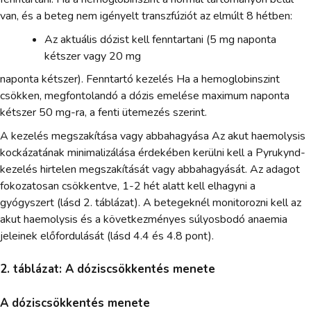
van, és a beteg nem igényelt transzfúziót az elmúlt 8 hétben:
Az aktuális dózist kell fenntartani (5 mg naponta
kétszer vagy 20 mg
naponta kétszer). Fenntartó kezelés Ha a hemoglobinszint
csökken, megfontolandó a dózis emelése maximum naponta
kétszer 50 mg-ra, a fenti ütemezés szerint.
A kezelés megszakítása vagy abbahagyása Az akut haemolysis
kockázatának minimalizálása érdekében kerülni kell a Pyrukynd-
kezelés hirtelen megszakítását vagy abbahagyását. Az adagot
fokozatosan csökkentve, 1-2 hét alatt kell elhagyni a
gyógyszert (lásd 2. táblázat). A betegeknél monitorozni kell az
akut haemolysis és a következményes súlyosbodó anaemia
jeleinek előfordulását (lásd 4.4 és 4.8 pont).
2. táblázat: A dóziscsökkentés menete
A dóziscsökkentés menete