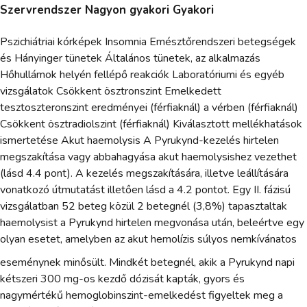
Szervrendszer Nagyon gyakori Gyakori
Pszichiátriai kórképek Insomnia Emésztőrendszeri betegségek
és Hányinger tünetek Általános tünetek, az alkalmazás
Hőhullámok helyén fellépő reakciók Laboratóriumi és egyéb
vizsgálatok Csökkent ösztronszint Emelkedett
tesztoszteronszint eredményei (férfiaknál) a vérben (férfiaknál)
Csökkent ösztradiolszint (férfiaknál) Kiválasztott mellékhatások
ismertetése Akut haemolysis A Pyrukynd-kezelés hirtelen
megszakítása vagy abbahagyása akut haemolysishez vezethet
(lásd 4.4 pont). A kezelés megszakítására, illetve leállítására
vonatkozó útmutatást illetően lásd a 4.2 pontot. Egy II. fázisú
vizsgálatban 52 beteg közül 2 betegnél (3,8%) tapasztaltak
haemolysist a Pyrukynd hirtelen megvonása után, beleértve egy
olyan esetet, amelyben az akut hemolízis súlyos nemkívánatos
eseménynek minősült. Mindkét betegnél, akik a Pyrukynd napi
kétszeri 300 mg-os kezdő dózisát kapták, gyors és
nagymértékű hemoglobinszint-emelkedést figyeltek meg a