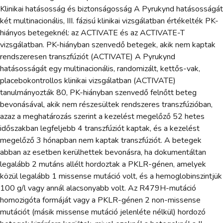
Klinikai hatásosság és biztonságosság A Pyrukynd hatásosságát
két multinacionális, III. fázisú klinikai vizsgálatban értékelték PK-
hiányos betegeknél: az ACTIVATE és az ACTIVATE-T
vizsgálatban. PK-hiányban szenvedő betegek, akik nem kaptak
rendszeresen transzfúziót (ACTIVATE) A Pyrukynd
hatásosságát egy multinacionális, randomizált, kettős-vak,
placebokontrollos klinikai vizsgálatban (ACTIVATE)
tanulmányozták 80, PK-hiányban szenvedő felnőtt beteg
bevonásával, akik nem részesültek rendszeres transzfúzióban,
azaz a meghatározás szerint a kezelést megelőző 52 hetes
időszakban legfeljebb 4 transzfúziót kaptak, és a kezelést
megelőző 3 hónapban nem kaptak transzfúziót. A betegek
abban az esetben kerülhettek bevonásra, ha dokumentáltan
legalább 2 mutáns allélt hordoztak a PKLR-génen, amelyek
közül legalább 1 missense mutáció volt, és a hemoglobinszintjük
100 g/l vagy annál alacsonyabb volt. Az R479H-mutáció
homozigóta formáját vagy a PKLR-génen 2 non-missense
mutációt (másik missense mutáció jelenléte nélkül) hordozó