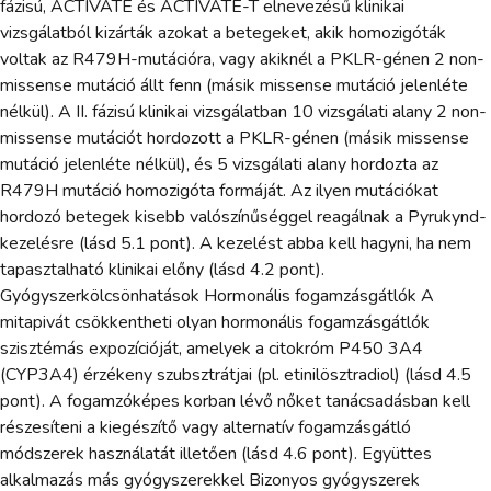
fázisú, ACTIVATE és ACTIVATE-T elnevezésű klinikai
vizsgálatból kizárták azokat a betegeket, akik homozigóták
voltak az R479H-mutációra, vagy akiknél a PKLR-génen 2 non-
missense mutáció állt fenn (másik missense mutáció jelenléte
nélkül). A II. fázisú klinikai vizsgálatban 10 vizsgálati alany 2 non-
missense mutációt hordozott a PKLR-génen (másik missense
mutáció jelenléte nélkül), és 5 vizsgálati alany hordozta az
R479H mutáció homozigóta formáját. Az ilyen mutációkat
hordozó betegek kisebb valószínűséggel reagálnak a Pyrukynd-
kezelésre (lásd 5.1 pont). A kezelést abba kell hagyni, ha nem
tapasztalható klinikai előny (lásd 4.2 pont).
Gyógyszerkölcsönhatások Hormonális fogamzásgátlók A
mitapivát csökkentheti olyan hormonális fogamzásgátlók
szisztémás expozícióját, amelyek a citokróm P450 3A4
(CYP3A4) érzékeny szubsztrátjai (pl. etinilösztradiol) (lásd 4.5
pont). A fogamzóképes korban lévő nőket tanácsadásban kell
részesíteni a kiegészítő vagy alternatív fogamzásgátló
módszerek használatát illetően (lásd 4.6 pont). Együttes
alkalmazás más gyógyszerekkel Bizonyos gyógyszerek