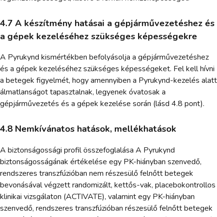
4.7 A készítmény hatásai a gépjárművezetéshez és
a gépek kezeléséhez szükséges képességekre
A Pyrukynd kismértékben befolyásolja a gépjárművezetéshez
és a gépek kezeléséhez szükséges képességeket. Fel kell hívni
a betegek figyelmét, hogy amennyiben a Pyrukynd-kezelés alatt
álmatlanságot tapasztalnak, legyenek óvatosak a
gépjárművezetés és a gépek kezelése során (lásd 4.8 pont).
4.8 Nemkívánatos hatások, mellékhatások
A biztonságossági profil összefoglalása A Pyrukynd
biztonságosságának értékelése egy PK-hiányban szenvedő,
rendszeres transzfúzióban nem részesülő felnőtt betegek
bevonásával végzett randomizált, kettős-vak, placebokontrollos
klinikai vizsgálaton (ACTIVATE), valamint egy PK-hiányban
szenvedő, rendszeres transzfúzióban részesülő felnőtt betegek