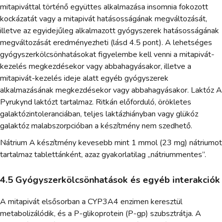
mitapiváttal történő együttes alkalmazása insomnia fokozott
kockázatát vagy a mitapivát hatásosságának megváltozását,
illetve az egyidejűleg alkalmazott gyógyszerek hatásosságának
megváltozását eredményezheti (lásd 4.5 pont). A lehetséges
gyógyszerkölcsönhatásokat figyelembe kell venni a mitapivát-
kezelés megkezdésekor vagy abbahagyásakor, illetve a
mitapivát-kezelés ideje alatt egyéb gyógyszerek
alkalmazásának megkezdésekor vagy abbahagyásakor. Laktóz A
Pyrukynd laktózt tartalmaz. Ritkán előforduló, örökletes
galaktózintoleranciában, teljes laktázhiányban vagy glükóz
galaktóz malabszorpcióban a készítmény nem szedhető.
Nátrium A készítmény kevesebb mint 1 mmol (23 mg) nátriumot
tartalmaz tablettánként, azaz gyakorlatilag „nátriummentes”.
4.5 Gyógyszerkölcsönhatások és egyéb interakciók
A mitapivát elsősorban a CYP3A4 enzimen keresztül
metabolizálódik, és a P-glikoprotein (P-gp) szubsztrátja. A