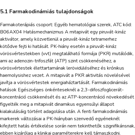
5.1 Farmakodinámiás tulajdonságok
Farmakoterápiás csoport: Egyéb hematológiai szerek, ATC kód:
B06AX04 Hatásmechanizmus A mitapivát egy piruvát-kináz
aktivátor, amely közvetlenül a piruvát-kináz tetramerhez
kötődve fejti ki hatását. PK-hiány esetén a piruvát-kináz
vörösvértestekben (vvt) megtalálható formája (PKR) mutálódik,
ami az adenozin-trifoszfát (ATP) szint csökkenéséhez, a
vörösvértestek élettartamának lerövidüléséhez és krónikus
haemolysishez vezet. A mitapivát a PKR aktivitás növelésével
javítja a vörösvértestek energiaháztartását. Farmakodinámiás
hatások Egészséges önkénteseknél a 2,3-difoszfoglicerát-
koncentráció csökkenését és az ATP-koncentráció növekedését
figyelték meg a mitapivát dinamikus egyensúlyi állapot
kialakulásáig történt adagolása után. A fenti farmakodinámiás
markerek változásai a PK-hiányban szenvedő egyéneknél
kifejtett hatás értékelése során nem tekinthetők szignifikánsnak,
ebben kizárólag a klinikai paraméterekre kell támaszkodni.