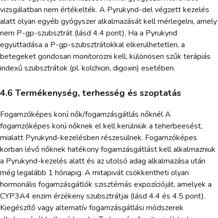
vizsgálatban nem értékelték. A Pyrukynd-del végzett kezelés
alatt olyan egyéb gyógyszer alkalmazását kell mérlegelni, amely
nem P-gp-szubsztrát (lásd 4.4 pont). Ha a Pyrukynd
együttadása a P-gp-szubsztrátokkal elkerülhetetlen, a
betegeket gondosan monitorozni kell, különösen szűk terápiás
indexű szubsztrátok (pl. kolchicin, digoxin) esetében.
4.6 Termékenység, terhesség és szoptatás
Fogamzóképes korú nők/fogamzásgátlás nőknél A
fogamzóképes korú nőknek el kell kerülniük a teherbeesést,
mialatt Pyrukynd-kezelésben részesülnek. Fogamzóképes
korban lévő nőknek hatékony fogamzásgátlást kell alkalmazniuk
a Pyrukynd-kezelés alatt és az utolsó adag alkalmazása után
még legalább 1 hónapig. A mitapivát csökkentheti olyan
hormonális fogamzásgátlók szisztémás expozícióját, amelyek a
CYP3A4 enzim érzékeny szubsztrátjai (lásd 4.4 és 4.5 pont).
Kiegészítő vagy alternatív fogamzásgátlási módszerek