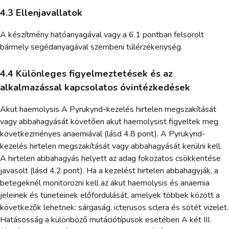
4.3 Ellenjavallatok
A készítmény hatóanyagával vagy a 6.1 pontban felsorolt
bármely segédanyagával szembeni túlérzékenység.
4.4 Különleges figyelmeztetések és az
alkalmazással kapcsolatos óvintézkedések
Akut haemolysis A Pyrukynd-kezelés hirtelen megszakítását
vagy abbahagyását követően akut haemolysist figyeltek meg
következményes anaemiával (lásd 4.8 pont). A Pyrukynd-
kezelés hirtelen megszakítását vagy abbahagyását kerülni kell.
A hirtelen abbahagyás helyett az adag fokozatos csökkentése
javasolt (lásd 4.2 pont). Ha a kezelést hirtelen abbahagyják, a
betegeknél monitorozni kell az akut haemolysis és anaemia
jeleinek és tüneteinek előfordulását, amelyek többek között a
következők lehetnek: sárgaság, icterusos sclera és sötét vizelet.
Hatásosság a különböző mutációtípusok esetében A két III.