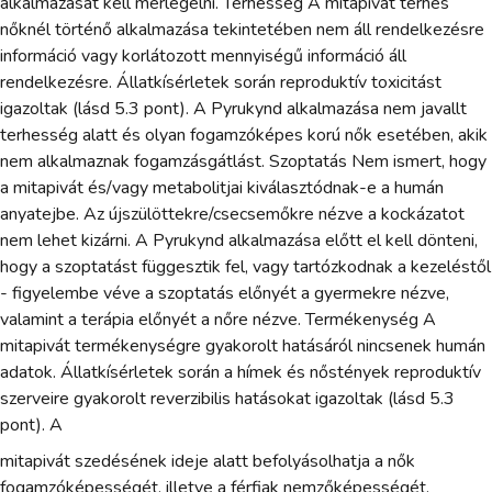
alkalmazását kell mérlegelni. Terhesség A mitapivát terhes
nőknél történő alkalmazása tekintetében nem áll rendelkezésre
információ vagy korlátozott mennyiségű információ áll
rendelkezésre. Állatkísérletek során reproduktív toxicitást
igazoltak (lásd 5.3 pont). A Pyrukynd alkalmazása nem javallt
terhesség alatt és olyan fogamzóképes korú nők esetében, akik
nem alkalmaznak fogamzásgátlást. Szoptatás Nem ismert, hogy
a mitapivát és/vagy metabolitjai kiválasztódnak-e a humán
anyatejbe. Az újszülöttekre/csecsemőkre nézve a kockázatot
nem lehet kizárni. A Pyrukynd alkalmazása előtt el kell dönteni,
hogy a szoptatást függesztik fel, vagy tartózkodnak a kezeléstől
- figyelembe véve a szoptatás előnyét a gyermekre nézve,
valamint a terápia előnyét a nőre nézve. Termékenység A
mitapivát termékenységre gyakorolt hatásáról nincsenek humán
adatok. Állatkísérletek során a hímek és nőstények reproduktív
szerveire gyakorolt reverzibilis hatásokat igazoltak (lásd 5.3
pont). A
mitapivát szedésének ideje alatt befolyásolhatja a nők
fogamzóképességét, illetve a férfiak nemzőképességét.