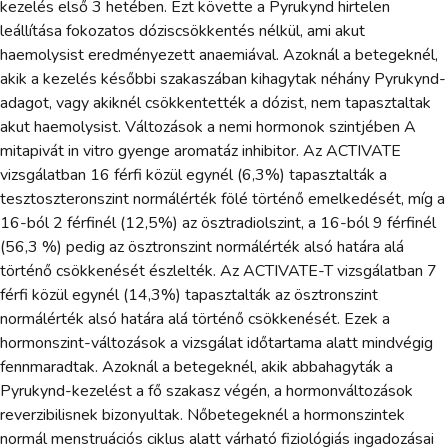
kezelés első 3 hetében. Ezt követte a Pyrukynd hirtelen
leállítása fokozatos dóziscsökkentés nélkül, ami akut
haemolysist eredményezett anaemiával. Azoknál a betegeknél,
akik a kezelés későbbi szakaszában kihagytak néhány Pyrukynd-
adagot, vagy akiknél csökkentették a dózist, nem tapasztaltak
akut haemolysist. Változások a nemi hormonok szintjében A
mitapivát in vitro gyenge aromatáz inhibitor. Az ACTIVATE
vizsgálatban 16 férfi közül egynél (6,3%) tapasztalták a
tesztoszteronszint normálérték fölé történő emelkedését, míg a
16-ból 2 férfinél (12,5%) az ösztradiolszint, a 16-ból 9 férfinél
(56,3 %) pedig az ösztronszint normálérték alsó határa alá
történő csökkenését észlelték. Az ACTIVATE-T vizsgálatban 7
férfi közül egynél (14,3%) tapasztalták az ösztronszint
normálérték alsó határa alá történő csökkenését. Ezek a
hormonszint-változások a vizsgálat időtartama alatt mindvégig
fennmaradtak. Azoknál a betegeknél, akik abbahagyták a
Pyrukynd-kezelést a fő szakasz végén, a hormonváltozások
reverzibilisnek bizonyultak. Nőbetegeknél a hormonszintek
normál menstruációs ciklus alatt várható fiziológiás ingadozásai