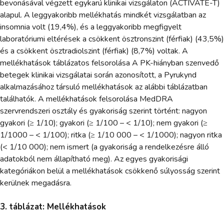
bevonásával végzett egykarú klinikai vizsgálaton (ACTIVATE-T)
alapul. A leggyakoribb mellékhatás mindkét vizsgálatban az
insomnia volt (19,4%), és a leggyakoribb megfigyelt
laboratóriumi eltérések a csökkent ösztronszint (férfiak) (43,5%)
és a csökkent ösztradiolszint (férfiak) (8,7%) voltak. A
mellékhatások táblázatos felsorolása A PK-hiányban szenvedő
betegek klinikai vizsgálatai során azonosított, a Pyrukynd
alkalmazásához társuló mellékhatások az alábbi táblázatban
találhatók. A mellékhatások felsorolása MedDRA
szervrendszeri osztály és gyakoriság szerint történt: nagyon
gyakori (≥ 1/10); gyakori (≥ 1/100 – < 1/10); nem gyakori (≥
1/1000 – < 1/100); ritka (≥ 1/10 000 – < 1/1000); nagyon ritka
(< 1/10 000); nem ismert (a gyakoriság a rendelkezésre álló
adatokból nem állapítható meg). Az egyes gyakorisági
kategóriákon belül a mellékhatások csökkenő súlyosság szerint
kerülnek megadásra.
3. táblázat: Mellékhatások