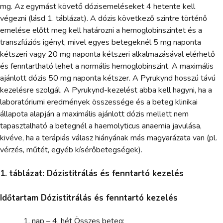
mg. Az egymást követő dózisemeléseket 4 hetente kell
végezni (lásd 1. táblázat). A dózis következő szintre történő
emelése előtt meg kell határozni a hemoglobinszintet és a
transzfúziós igényt, mivel egyes betegeknél 5 mg naponta
kétszeri vagy 20 mg naponta kétszeri alkalmazásával elérhető
és fenntartható lehet a normális hemoglobinszint. A maximális
ajánlott dózis 50 mg naponta kétszer. A Pyrukynd hosszú távú
kezelésre szolgál. A Pyrukynd-kezelést abba kell hagyni, ha a
laboratóriumi eredmények összessége és a beteg klinikai
állapota alapján a maximális ajánlott dózis mellett nem
tapasztalható a betegnél a haemolyticus anaemia javulása,
kivéve, ha a terápiás válasz hiányának más magyarázata van (pl.
vérzés, műtét, egyéb kísérőbetegségek).
1. táblázat: Dózistitrálás és fenntartó kezelés
Időtartam Dózistitrálás és fenntartó kezelés
nap – 4. hét Összes beteg: