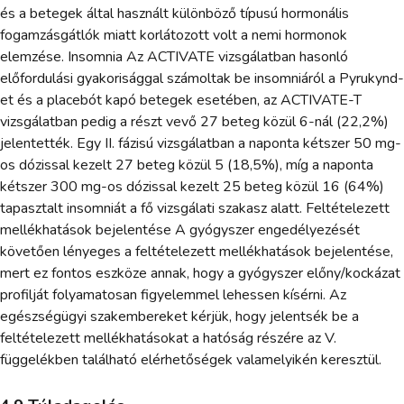
és a betegek által használt különböző típusú hormonális
fogamzásgátlók miatt korlátozott volt a nemi hormonok
elemzése. Insomnia Az ACTIVATE vizsgálatban hasonló
előfordulási gyakorisággal számoltak be insomniáról a Pyrukynd-
et és a placebót kapó betegek esetében, az ACTIVATE-T
vizsgálatban pedig a részt vevő 27 beteg közül 6-nál (22,2%)
jelentették. Egy II. fázisú vizsgálatban a naponta kétszer 50 mg-
os dózissal kezelt 27 beteg közül 5 (18,5%), míg a naponta
kétszer 300 mg-os dózissal kezelt 25 beteg közül 16 (64%)
tapasztalt insomniát a fő vizsgálati szakasz alatt. Feltételezett
mellékhatások bejelentése A gyógyszer engedélyezését
követően lényeges a feltételezett mellékhatások bejelentése,
mert ez fontos eszköze annak, hogy a gyógyszer előny/kockázat
profilját folyamatosan figyelemmel lehessen kísérni. Az
egészségügyi szakembereket kérjük, hogy jelentsék be a
feltételezett mellékhatásokat a hatóság részére az V.
függelékben található elérhetőségek valamelyikén keresztül.