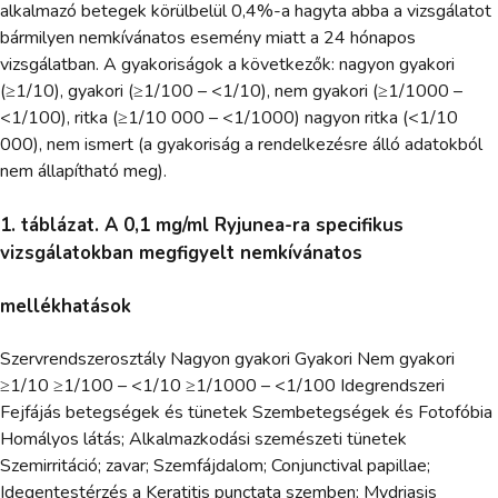
alkalmazó betegek körülbelül 0,4%-a hagyta abba a vizsgálatot
bármilyen nemkívánatos esemény miatt a 24 hónapos
vizsgálatban. A gyakoriságok a következők: nagyon gyakori
(≥1/10), gyakori (≥1/100 – <1/10), nem gyakori (≥1/1000 –
<1/100), ritka (≥1/10 000 – <1/1000) nagyon ritka (<1/10
000), nem ismert (a gyakoriság a rendelkezésre álló adatokból
nem állapítható meg).
1. táblázat. A 0,1 mg/ml Ryjunea-ra specifikus
vizsgálatokban megfigyelt nemkívánatos
mellékhatások
Szervrendszerosztály Nagyon gyakori Gyakori Nem gyakori
≥1/10 ≥1/100 – <1/10 ≥1/1000 – <1/100 Idegrendszeri
Fejfájás betegségek és tünetek Szembetegségek és Fotofóbia
Homályos látás; Alkalmazkodási szemészeti tünetek
Szemirritáció; zavar; Szemfájdalom; Conjunctival papillae;
Idegentestérzés a Keratitis punctata szemben; Mydriasis