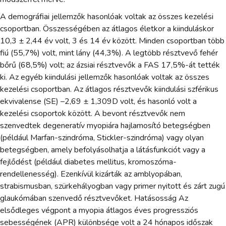
A demográfiai jellemzők hasonlóak voltak az összes kezelési
csoportban. Összességében az átlagos életkor a kiinduláskor
10,3 ± 2,44 év volt, 3 és 14 év között. Minden csoportban több
fiú (55,7%) volt, mint lány (44,3%). A legtöbb résztvevő fehér
bőrű (68,5%) volt; az ázsiai résztvevők a FAS 17,5%-át tették
ki. Az egyéb kiindulási jellemzők hasonlóak voltak az összes
kezelési csoportban. Az átlagos résztvevők kiindulási szférikus
ekvivalense (SE) –2,69 ± 1,309D volt, és hasonló volt a
kezelési csoportok között. A bevont résztvevők nem
szenvedtek degeneratív myopiára hajlamosító betegségben
(például Marfan-szindróma, Stickler-szindróma) vagy olyan
betegségben, amely befolyásolhatja a látásfunkciót vagy a
fejlődést (például diabetes mellitus, kromoszóma-
rendellenesség). Ezenkívül kizárták az amblyopában,
strabismusban, szürkehályogban vagy primer nyitott és zárt zugú
glaukómában szenvedő résztvevőket. Hatásosság Az
elsődleges végpont a myopia átlagos éves progressziós
sebességének (APR) különbsége volt a 24 hónapos időszak