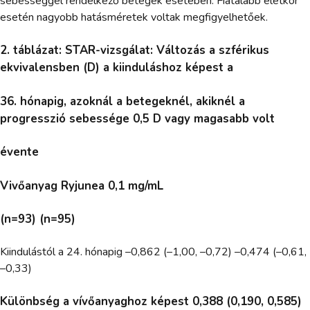
sebességgel rendelkező betegek esetében. Fiatalabb életkor
esetén nagyobb hatásméretek voltak megfigyelhetőek.
2. táblázat: STAR-vizsgálat: Változás a szférikus
ekvivalensben (D) a kiinduláshoz képest a
36. hónapig, azoknál a betegeknél, akiknél a
progresszió sebessége 0,5 D vagy magasabb volt
évente
Vivőanyag Ryjunea 0,1 mg/mL
(n=93) (n=95)
Kiindulástól a 24. hónapig –0,862 (–1,00, –0,72) –0,474 (–0,61,
–0,33)
Különbség a vívőanyaghoz képest 0,388 (0,190, 0,585)