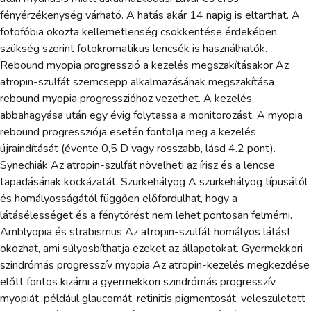
fényérzékenység várható. A hatás akár 14 napig is eltarthat. A
fotofóbia okozta kellemetlenség csökkentése érdekében
szükség szerint fotokromatikus lencsék is használhatók.
Rebound myopia progresszió a kezelés megszakításakor Az
atropin-szulfát szemcsepp alkalmazásának megszakítása
rebound myopia progresszióhoz vezethet. A kezelés
abbahagyása után egy évig folytassa a monitorozást. A myopia
rebound progressziója esetén fontolja meg a kezelés
újraindítását (évente 0,5 D vagy rosszabb, lásd 4.2 pont).
Synechiák Az atropin-szulfát növelheti az írisz és a lencse
tapadásának kockázatát. Szürkehályog A szürkehályog típusától
és homályosságától függően előfordulhat, hogy a
látásélességet és a fénytörést nem lehet pontosan felmérni.
Amblyopia és strabismus Az atropin-szulfát homályos látást
okozhat, ami súlyosbíthatja ezeket az állapotokat. Gyermekkori
szindrómás progresszív myopia Az atropin-kezelés megkezdése
előtt fontos kizárni a gyermekkori szindrómás progresszív
myopiát, például glaucomát, retinitis pigmentosát, veleszületett