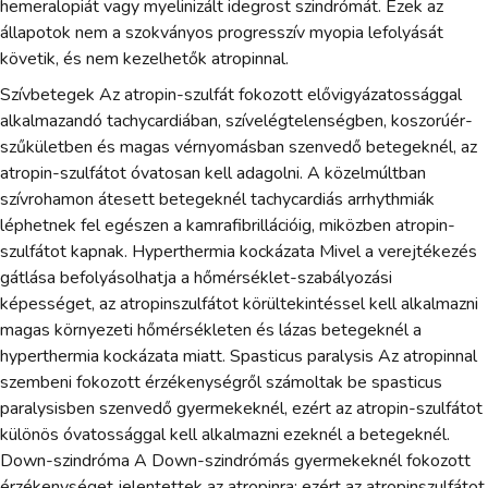
hemeralopiát vagy myelinizált idegrost szindrómát. Ezek az
állapotok nem a szokványos progresszív myopia lefolyását
követik, és nem kezelhetők atropinnal.
Szívbetegek Az atropin-szulfát fokozott elővigyázatossággal
alkalmazandó tachycardiában, szívelégtelenségben, koszorúér-
szűkületben és magas vérnyomásban szenvedő betegeknél, az
atropin-szulfátot óvatosan kell adagolni. A közelmúltban
szívrohamon átesett betegeknél tachycardiás arrhythmiák
léphetnek fel egészen a kamrafibrillációig, miközben atropin-
szulfátot kapnak. Hyperthermia kockázata Mivel a verejtékezés
gátlása befolyásolhatja a hőmérséklet-szabályozási
képességet, az atropinszulfátot körültekintéssel kell alkalmazni
magas környezeti hőmérsékleten és lázas betegeknél a
hyperthermia kockázata miatt. Spasticus paralysis Az atropinnal
szembeni fokozott érzékenységről számoltak be spasticus
paralysisben szenvedő gyermekeknél, ezért az atropin-szulfátot
különös óvatossággal kell alkalmazni ezeknél a betegeknél.
Down-szindróma A Down-szindrómás gyermekeknél fokozott
érzékenységet jelentettek az atropinra; ezért az atropinszulfátot