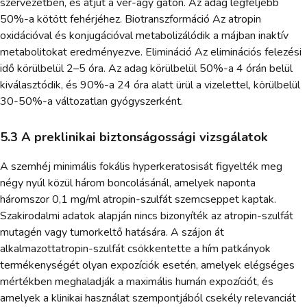
szervezetben, és átjut a vér-agy gáton. Az adag legfeljebb
50%-a kötött fehérjéhez. Biotranszformáció Az atropin
oxidációval és konjugációval metabolizálódik a májban inaktív
metabolitokat eredményezve. Elimináció Az eliminációs felezési
idő körülbelül 2–5 óra. Az adag körülbelül 50%-a 4 órán belül
kiválasztódik, és 90%-a 24 óra alatt ürül a vizelettel, körülbelül
30-50%-a változatlan gyógyszerként.
5.3 A preklinikai biztonságossági vizsgálatok
A szemhéj minimális fokális hyperkeratosisát figyelték meg
négy nyúl közül három boncolásánál, amelyek naponta
háromszor 0,1 mg/ml atropin-szulfát szemcseppet kaptak.
Szakirodalmi adatok alapján nincs bizonyíték az atropin-szulfát
mutagén vagy tumorkeltő hatására. A szájon át
alkalmazottatropin-szulfát csökkentette a hím patkányok
termékenységét olyan expozíciók esetén, amelyek elégséges
mértékben meghaladják a maximális humán expozíciót, és
amelyek a klinikai használat szempontjából csekély relevanciát