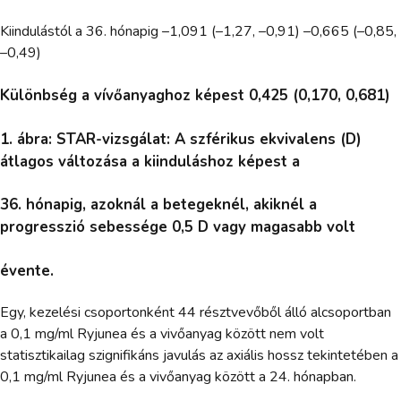
Kiindulástól a 36. hónapig –1,091 (–1,27, –0,91) –0,665 (–0,85,
–0,49)
Különbség a vívőanyaghoz képest 0,425 (0,170, 0,681)
1. ábra: STAR-vizsgálat: A szférikus ekvivalens (D)
átlagos változása a kiinduláshoz képest a
36. hónapig, azoknál a betegeknél, akiknél a
progresszió sebessége 0,5 D vagy magasabb volt
évente.
Egy, kezelési csoportonként 44 résztvevőből álló alcsoportban
a 0,1 mg/ml Ryjunea és a vivőanyag között nem volt
statisztikailag szignifikáns javulás az axiális hossz tekintetében a
0,1 mg/ml Ryjunea és a vivőanyag között a 24. hónapban.