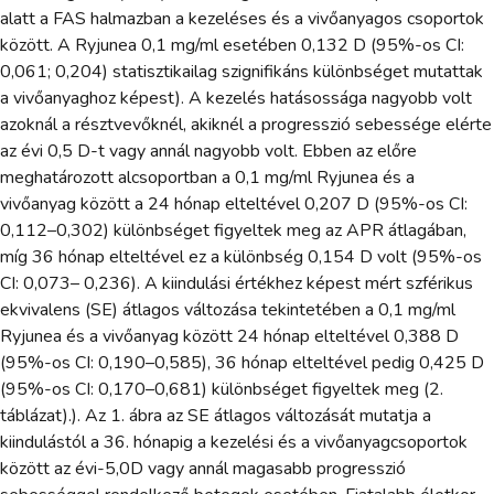
alatt a FAS halmazban a kezeléses és a vivőanyagos csoportok
között. A Ryjunea 0,1 mg/ml esetében 0,132 D (95%-os CI:
0,061; 0,204) statisztikailag szignifikáns különbséget mutattak
a vivőanyaghoz képest). A kezelés hatásossága nagyobb volt
azoknál a résztvevőknél, akiknél a progresszió sebessége elérte
az évi 0,5 D-t vagy annál nagyobb volt. Ebben az előre
meghatározott alcsoportban a 0,1 mg/ml Ryjunea és a
vivőanyag között a 24 hónap elteltével 0,207 D (95%-os CI:
0,112–0,302) különbséget figyeltek meg az APR átlagában,
míg 36 hónap elteltével ez a különbség 0,154 D volt (95%-os
CI: 0,073– 0,236). A kiindulási értékhez képest mért szférikus
ekvivalens (SE) átlagos változása tekintetében a 0,1 mg/ml
Ryjunea és a vivőanyag között 24 hónap elteltével 0,388 D
(95%-os CI: 0,190–0,585), 36 hónap elteltével pedig 0,425 D
(95%-os CI: 0,170–0,681) különbséget figyeltek meg (2.
táblázat).). Az 1. ábra az SE átlagos változását mutatja a
kiindulástól a 36. hónapig a kezelési és a vivőanyagcsoportok
között az évi-5,0D vagy annál magasabb progresszió