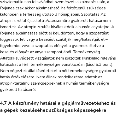
szisztematikusan felszívódhat szemészeti alkalmazás után, a
Ryjunea csak akkor alkalmazható, ha feltétlenül szükséges,
különösen a terhesség utolsó 3 hónapjában. Szoptatás Az
atropin-szulfát újszülöttre/csecsemőre gyakorolt hatásai nem
ismertek. Az atropin-szulfát kiválasztódik a humán anyatejbe. A
Ryjunea alkalmazása előtt el kell dönteni, hogy a szoptatást
függesztik fel, vagy a kezelést szakítják meg/halasztják el –
figyelembe véve a szoptatás előnyét a gyermek, illetve a
kezelés előnyét az anya szempontjából. Termékenység
Állatokkal végzett vizsgálatok nem igazoltak klinikailag releváns
hatásokat a férfi termékenységre vonatkozóan (lásd 5.3 pont).
Nem végeztek állatkísérleteket a női termékenységre gyakorolt
hatás értékelésére. Nem állnak rendelkezésre adatok az
atropin-tartalmú szemcseppeknek a humán termékenységre
gyakorolt hatásairól.
4.7 A készítmény hatásai a gépjárművezetéshez és
a gépek kezeléséhez szükséges képességekre