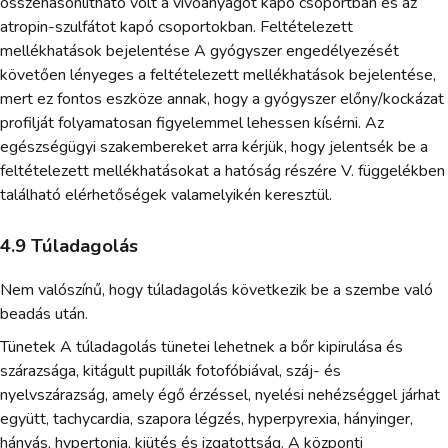
összehasonlítható volt a vivőanyagot kapó csoportban és az
atropin-szulfátot kapó csoportokban. Feltételezett
mellékhatások bejelentése A gyógyszer engedélyezését
követően lényeges a feltételezett mellékhatások bejelentése,
mert ez fontos eszköze annak, hogy a gyógyszer előny/kockázat
profilját folyamatosan figyelemmel lehessen kísérni. Az
egészségügyi szakembereket arra kérjük, hogy jelentsék be a
feltételezett mellékhatásokat a hatóság részére V. függelékben
található elérhetőségek valamelyikén keresztül.
4.9 Túladagolás
Nem valószínű, hogy túladagolás következik be a szembe való
beadás után.
Tünetek A túladagolás tünetei lehetnek a bőr kipirulása és
szárazsága, kitágult pupillák fotofóbiával, száj- és
nyelvszárazság, amely égő érzéssel, nyelési nehézséggel járhat
együtt, tachycardia, szapora légzés, hyperpyrexia, hányinger,
hányás, hypertonia, kiütés és izgatottság. A központi