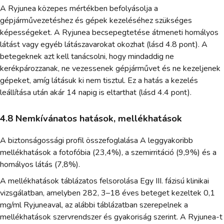
A Ryjunea közepes mértékben befolyásolja a
gépjárművezetéshez és gépek kezeléséhez szükséges
képességeket. A Ryjunea becsepegtetése átmeneti homályos
látást vagy egyéb látászavarokat okozhat (lásd 4.8 pont). A
betegeknek azt kell tanácsolni, hogy mindaddig ne
kerékpározzanak, ne vezessenek gépjárművet és ne kezeljenek
gépeket, amíg látásuk ki nem tisztul. Ez a hatás a kezelés
leállítása után akár 14 napig is eltarthat (lásd 4.4 pont).
4.8 Nemkívánatos hatások, mellékhatások
A biztonságossági profil összefoglalása A leggyakoribb
mellékhatások a fotofóbia (23,4%), a szemirritáció (9,9%) és a
homályos látás (7,8%).
A mellékhatások táblázatos felsorolása Egy III. fázisú klinikai
vizsgálatban, amelyben 282, 3–18 éves beteget kezeltek 0,1
mg/ml Ryjuneaval, az alábbi táblázatban szerepelnek a
mellékhatások szervrendszer és gyakoriság szerint. A Ryjunea-t