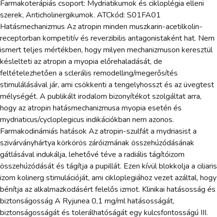
Farmakoterápiás csoport: Mydriatikumok és cikloplégia elleni
szerek, Anticholinergikumok. ATCkód: S01FA01
Hatásmechanizmus Az atropin minden muszkarin-acetilkolin-
receptorban kompetitív és reverzibilis antagonistaként hat. Nem
ismert teljes mértékben, hogy milyen mechanizmuson keresztül
késlelteti az atropin a myopia előrehaladását, de
feltételezhetően a sclerális remodelling/megerősítés
stimulálásával jár, ami csökkenti a tengelyhosszt és az üvegtest
mélységét. A publikált irodalom bizonyítékot szolgáltat arra,
hogy az atropin hatásmechanizmusa myopia esetén és
mydriaticus/cycloplegicus indikációkban nem azonos.
Farmakodinámiás hatások Az atropin-szulfát a mydriasist a
szivárványhártya körkörös záróizmának összehúzódásának
gátlásával indukálja, lehetővé téve a radiális tágítóizom
összehúzódását és tágítja a pupillát. Ezen kívül blokkolja a ciliaris
izom kolinerg stimulációját, ami cikloplegiához vezet azáltal, hogy
bénítja az alkalmazkodásért felelős izmot. Klinikai hatásosság és
biztonságosság A Ryjunea 0,1 mg/ml hatásosságát,
biztonságosságát és tolerálhatóságát egy kulcsfontosságú III.