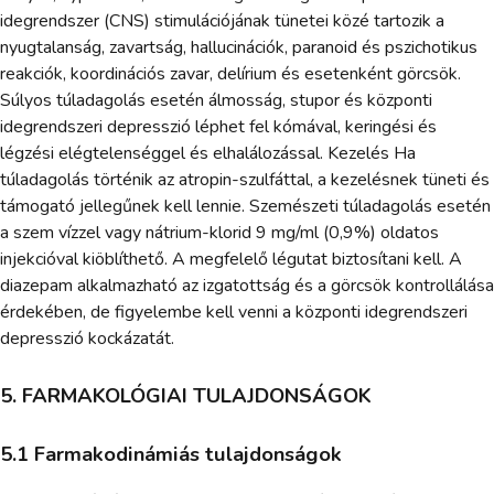
idegrendszer (CNS) stimulációjának tünetei közé tartozik a
nyugtalanság, zavartság, hallucinációk, paranoid és pszichotikus
reakciók, koordinációs zavar, delírium és esetenként görcsök.
Súlyos túladagolás esetén álmosság, stupor és központi
idegrendszeri depresszió léphet fel kómával, keringési és
légzési elégtelenséggel és elhalálozással. Kezelés Ha
túladagolás történik az atropin-szulfáttal, a kezelésnek tüneti és
támogató jellegűnek kell lennie. Szemészeti túladagolás esetén
a szem vízzel vagy nátrium-klorid 9 mg/ml (0,9%) oldatos
injekcióval kiöblíthető. A megfelelő légutat biztosítani kell. A
diazepam alkalmazható az izgatottság és a görcsök kontrollálása
érdekében, de figyelembe kell venni a központi idegrendszeri
depresszió kockázatát.
5. FARMAKOLÓGIAI TULAJDONSÁGOK
5.1 Farmakodinámiás tulajdonságok