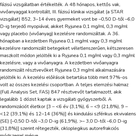
fázisú vizsgálatban értékelték. A 48 hónapos, kettős vak,
vivőanyaggal kontrollált, III. fázisú klinikai vizsgálat (a STAR
vizsgálat) 852, 3–14 éves gyermeket vont be –0,50 D-től –6,0
D-ig terjedő myopiával, akiket Ryjunea 0,1 mg/ml, 0,3 mg/ml
vagy placebo (vivőanyag) kezelésre randomizáltak. A 36.
hónapban a kezdetben Ryjunea 0,1 mg/ml vagy 0,3 mg/ml
kezelésre randomizált betegeket véletlenszerűen, kétszeresen
maszkolt módon jelölték ki a Ryjunea 0,1 mg/ml vagy 0,3 mg/ml
kezelésre, vagy a vivőanyagra. A kezdetben vivőanyagra
randomizált résztvevőket Ryjunea 0,3 mg/ml alkalmazására
jelölték ki. A kezelési előírások betartása több mint 97%-os
volt az összes kezelési csoportban. A teljes elemzési halmaz
(Full Analysis Set, FAS) 847 résztvevőt tartalmazott, akik
legalább 1 dózist kaptak a vizsgálati gyógyszerből. A
randomizációt életkor [3 – <6 év (3,1%), 6 – <9 (21,8%), 9 –
<12 (39,1%) és 12–14 (36%)] és kiindulási szférikus ekvivalens
(SE) [–0,50 D-től –3,0 D-ig (61,9%), >– 3,0 D-től –6,0 D-ig
(31,8%)] szerint rétegezték, cikloplegikus autorefrakciós
módszerrel mérve.