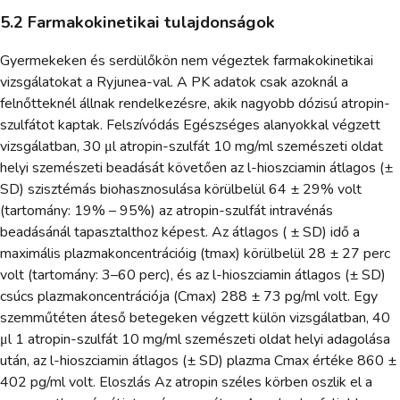
5.2 Farmakokinetikai tulajdonságok
Gyermekeken és serdülőkön nem végeztek farmakokinetikai
vizsgálatokat a Ryjunea-val. A PK adatok csak azoknál a
felnőtteknél állnak rendelkezésre, akik nagyobb dózisú atropin-
szulfátot kaptak. Felszívódás Egészséges alanyokkal végzett
vizsgálatban, 30 μl atropin-szulfát 10 mg/ml szemészeti oldat
helyi szemészeti beadását követően az l-hioszciamin átlagos (±
SD) szisztémás biohasznosulása körülbelül 64 ± 29% volt
(tartomány: 19% – 95%) az atropin-szulfát intravénás
beadásánál tapasztalthoz képest. Az átlagos ( ± SD) idő a
maximális plazmakoncentrációig (tmax) körülbelül 28 ± 27 perc
volt (tartomány: 3–60 perc), és az l-hioszciamin átlagos (± SD)
csúcs plazmakoncentrációja (Cmax) 288 ± 73 pg/ml volt. Egy
szemműtéten áteső betegeken végzett külön vizsgálatban, 40
μl 1 atropin-szulfát 10 mg/ml szemészeti oldat helyi adagolása
után, az l-hioszciamin átlagos (± SD) plazma Cmax értéke 860 ±
402 pg/ml volt. Eloszlás Az atropin széles körben oszlik el a