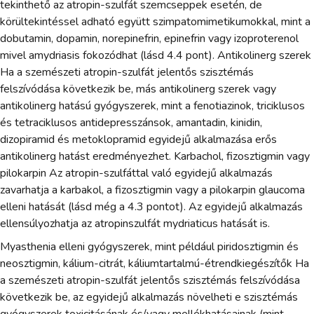
tekinthető az atropin-szulfát szemcseppek esetén, de
körültekintéssel adható együtt szimpatomimetikumokkal, mint a
dobutamin, dopamin, norepinefrin, epinefrin vagy izoproterenol
mivel amydriasis fokozódhat (lásd 4.4 pont). Antikolinerg szerek
Ha a szemészeti atropin-szulfát jelentős szisztémás
felszívódása következik be, más antikolinerg szerek vagy
antikolinerg hatású gyógyszerek, mint a fenotiazinok, triciklusos
és tetraciklusos antidepresszánsok, amantadin, kinidin,
dizopiramid és metoklopramid egyidejű alkalmazása erős
antikolinerg hatást eredményezhet. Karbachol, fizosztigmin vagy
pilokarpin Az atropin-szulfáttal való egyidejű alkalmazás
zavarhatja a karbakol, a fizosztigmin vagy a pilokarpin glaucoma
elleni hatását (lásd még a 4.3 pontot). Az egyidejű alkalmazás
ellensúlyozhatja az atropinszulfát mydriaticus hatását is.
Myasthenia elleni gyógyszerek, mint például piridosztigmin és
neosztigmin, kálium-citrát, káliumtartalmú-étrendkiegészítők Ha
a szemészeti atropin-szulfát jelentős szisztémás felszívódása
következik be, az egyidejű alkalmazás növelheti e szisztémás