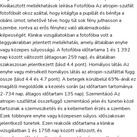
Kiválasztott mellékhatások leírása Fotofóbia Az atropin-szulfát
fotofóbiát okoz azáltal, hogy kitágítja a pupillát és bénítja a
ciliáris izmot, lehetővé téve, hogy túl sok fény juthasson a
szembe, rontva az erős fényhez való alkalmazkodási
képességét. Klinikai vizsgálatokban a fotofóbia volt a
leggyakrabban jelentett mellékhatás, amely általában enyhe
vagy közepes súlyosságú. A fotofóbia időtartama 1 és 1 392
nap között változott (átlagosan 259 nap), és általában
szakaszosan jelentkezett (lásd 4.4 pont). Homályos látás Az
enyhe vagy mérsékelt homályos látás az atropin-szulfáttal függ
össze (lásd 4.4 és 4.7 pont). A betegek körülbelül 69%-ánál ez
magától megoldódik a kezelés során (az időtartam tartománya
2-734 nap, átlagos időtartam 135 nap). Szemirritáció Az
atropin-szulfáttal összefüggő szemirritáció jelei és tünetei közé
tartoznak a szemviszketés és a kellemetlen érzés a szemben.
Ezek többnyire enyhe vagy közepesen súlyos. időszakosan
jelentkező tünetek. Ezen reakciók időtartama a klinikai
vizsgálatban 1 és 1758 nap között változott, és