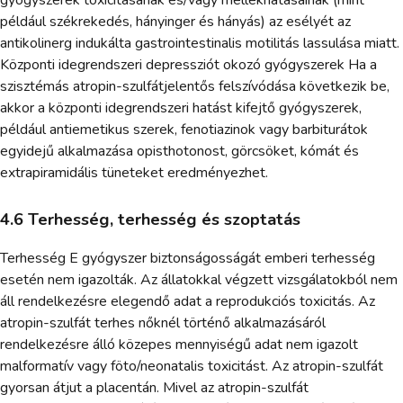
gyógyszerek toxicitásának és/vagy mellékhatásainak (mint
például székrekedés, hányinger és hányás) az esélyét az
antikolinerg indukálta gastrointestinalis motilitás lassulása miatt.
Központi idegrendszeri depressziót okozó gyógyszerek Ha a
szisztémás atropin-szulfátjelentős felszívódása következik be,
akkor a központi idegrendszeri hatást kifejtő gyógyszerek,
például antiemetikus szerek, fenotiazinok vagy barbiturátok
egyidejű alkalmazása opisthotonost, görcsöket, kómát és
extrapiramidális tüneteket eredményezhet.
4.6 Terhesség, terhesség és szoptatás
Terhesség E gyógyszer biztonságosságát emberi terhesség
esetén nem igazolták. Az állatokkal végzett vizsgálatokból nem
áll rendelkezésre elegendő adat a reprodukciós toxicitás. Az
atropin-szulfát terhes nőknél történő alkalmazásáról
rendelkezésre álló közepes mennyiségű adat nem igazolt
malformatív vagy föto/neonatalis toxicitást. Az atropin-szulfát
gyorsan átjut a placentán. Mivel az atropin-szulfát