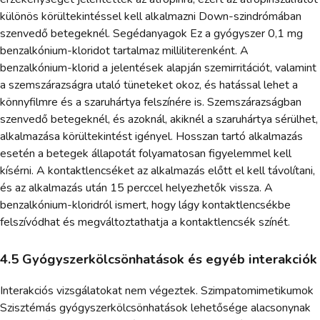
különös körültekintéssel kell alkalmazni Down-szindrómában
szenvedő betegeknél. Segédanyagok Ez a gyógyszer 0,1 mg
benzalkónium-kloridot tartalmaz milliliterenként. A
benzalkónium-klorid a jelentések alapján szemirritációt, valamint
a szemszárazságra utaló tüneteket okoz, és hatással lehet a
könnyfilmre és a szaruhártya felszínére is. Szemszárazságban
szenvedő betegeknél, és azoknál, akiknél a szaruhártya sérülhet,
alkalmazása körültekintést igényel. Hosszan tartó alkalmazás
esetén a betegek állapotát folyamatosan figyelemmel kell
kísérni. A kontaktlencséket az alkalmazás előtt el kell távolítani,
és az alkalmazás után 15 perccel helyezhetők vissza. A
benzalkónium-kloridról ismert, hogy lágy kontaktlencsékbe
felszívódhat és megváltoztathatja a kontaktlencsék színét.
4.5 Gyógyszerkölcsönhatások és egyéb interakciók
Interakciós vizsgálatokat nem végeztek. Szimpatomimetikumok
Szisztémás gyógyszerkölcsönhatások lehetősége alacsonynak