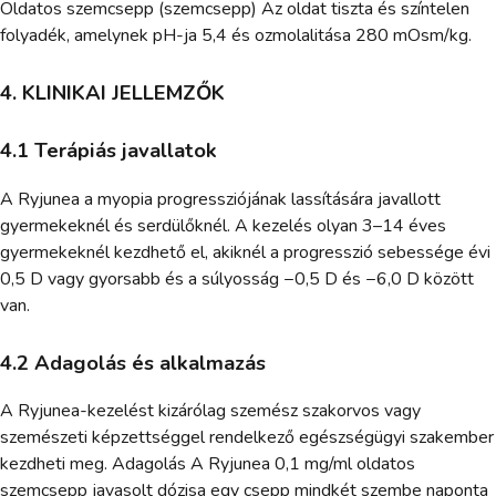
Oldatos szemcsepp (szemcsepp) Az oldat tiszta és színtelen
folyadék, amelynek pH-ja 5,4 és ozmolalitása 280 mOsm/kg.
4. KLINIKAI JELLEMZŐK
4.1 Terápiás javallatok
A Ryjunea a myopia progressziójának lassítására javallott
gyermekeknél és serdülőknél. A kezelés olyan 3–14 éves
gyermekeknél kezdhető el, akiknél a progresszió sebessége évi
0,5 D vagy gyorsabb és a súlyosság −0,5 D és −6,0 D között
van.
4.2 Adagolás és alkalmazás
A Ryjunea-kezelést kizárólag szemész szakorvos vagy
szemészeti képzettséggel rendelkező egészségügyi szakember
kezdheti meg. Adagolás A Ryjunea 0,1 mg/ml oldatos
szemcsepp javasolt dózisa egy csepp mindkét szembe naponta