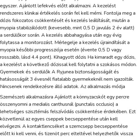
egyszer. Ajánlott lefekvés előtt alkalmazni. A kezelést
rendszeres klinikai értékelés során fel kell mérni. Fontolja meg a
dózis fokozatos csökkentését és kezelés leállítását, miután a
myopia stabilizálódott (kevesebb, mint 0,5 D javulás 2 év alatt)
a serdülőkor során. A kezelés abbahagyása után egy évig
folytassa a monitorozást. Mérlegelje a kezelés újraindítását a
myopia későbbi progressziója esetén (évente 0,5 D vagy
rosszabb, lásd 4.4 pont). Kihagyott dózis Ha kimaradt egy dózis,
a kezelést a következő dózissal kell folytatni a szokásos módon.
Gyermekek és serdülők A Ryjunea biztonságosságát és
hatásosságát 3 évesnél fiatalabb gyermekeknél nem igazolták.
Nincsenek rendelkezésre álló adatok. Az alkalmazás módja
Szemészeti alkalmazásra Ajánlott a könnyzacskót egy percre
összenyomni a medialis canthusnál (punctalis occlusio) a
lehetséges szisztémás felszívódás csökkentése érdekében. Ezt
közvetlenül az egyes cseppek becseppentése után kell
elvégezni. A kontaktlencséket a szemcsepp becseppentése
előtt ki kell venni, és tizenöt perc elteltével helyezhetők vissza