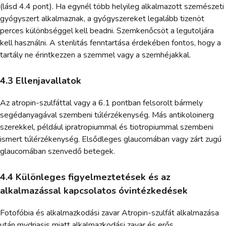
(lásd 4.4 pont). Ha egynél több helyileg alkalmazott szemészeti
gyógyszert alkalmaznak, a gyógyszereket legalább tizenöt
perces különbséggel kell beadni. Szemkenőcsöt a legutoljára
kell használni. A sterilitás fenntartása érdekében fontos, hogy a
tartály ne érintkezzen a szemmel vagy a szemhéjakkal.
4.3 Ellenjavallatok
Az atropin-szulfáttal vagy a 6.1 pontban felsorolt bármely
segédanyagával szembeni túlérzékenység. Más antikoloinerg
szerekkel, például ipratropiummal és tiotropiummal szembeni
ismert túlérzékenység. Elsődleges glaucomában vagy zárt zugú
glaucomában szenvedő betegek.
4.4 Különleges figyelmeztetések és az
alkalmazással kapcsolatos óvintézkedések
Fotofóbia és alkalmazkodási zavar Atropin-szulfát alkalmazása
után mydriasis miatt alkalmazkodási zavar és erős