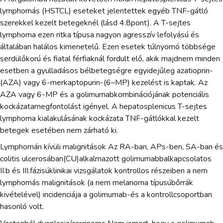
lymphomás (HSTCL) eseteket jelentettek egyéb TNF-gátló
szerekkel kezelt betegeknél (lásd 4.8pont). A T-sejtes
lymphoma ezen ritka típusa nagyon agresszív lefolyású és
általában halálos kimenetelű. Ezen esetek túlnyomó többsége
serdülőkorú és fiatal férfiaknál fordult elő, akik majdnem minden
esetben a gyulladásos bélbetegségre egyidejűleg azatioprin-
(AZA) vagy 6-merkaptopurin-(6–MP) kezelést is kaptak. Az
AZA vagy 6-MP és a golimumabkombinációjának potenciális
kockázatamegfontolást igényel. A hepatosplenicus T-sejtes
lymphoma kialakulásának kockázata TNF-gátlókkal kezelt
betegek esetében nem zárható ki.
Lymphomán kívüli malignitások Az RA-ban, APs-ben, SA-ban és
colitis ulcerosában(CU)alkalmazott golimumabbalkapcsolatos
II.b és III.fázisúklinikai vizsgálatok kontrollos részeiben a nem
lymphomás malignitások (a nem melanoma típusúbőrrák
kivételével) incidenciája a golimumab-és a kontrollcsoportban
hasonló volt.