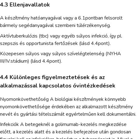
4.3 Ellenjavallatok
A készítmény hatóanyagával vagy a 6.1pontban felsorolt
bármely segédanyagával szembeni túlérzékenység.
Aktívtuberkulózis (tbc) vagy egyéb súlyos infekció, így pl.
szepszis és opportunista fertőzések (lásd 4.4pont).
Közepesen súlyos vagy súlyos szívelégtelenség (NYHA
III/IV.stádium) (lásd 4.4pont).
4.4 Különleges figyelmeztetések és az
alkalmazással kapcsolatos óvintézkedések
Nyomonkövethetőség A biológiai készítmények könnyebb
nyomonkövethetősége érdekében az alkalmazott készítmény
nevét és gyártási tételszámát egyértelműen kell dokumentálni.
Infekciók A betegeknél a golimumab-kezelés megkezdése
előtt, a kezelés alatt és a kezelés befejezése után gondosan