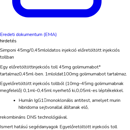
Eredeti dokumentum (EMA)
hirdetés
Simponi 45mg/0,45mloldatos injekció előretöltött injekciós
tollban
Egy előretöltöttinjekciós toll 45mg golimumabot*
tartalmaz0,45ml-ben. 1mloldat100mg golimumabot tartalmaz.
Egyelőretöltött injekciós tollból (10mg–45mg golimumabnak
megfelelő) 0,1ml–0,45ml nyerhető ki,0,05ml-es léptékekkel.
Humán IgG1monoklonális antitest, amelyet murin
hibridoma sejtvonallal állítanak elő,
rekombináns DNS technológiával.
Ismert hatású segédanyagok Egyelőretöltött injekciós toll