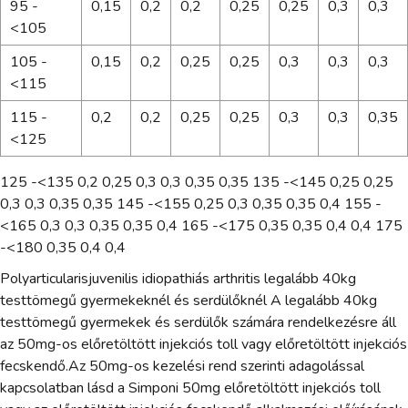
95 -
0,15
0,2
0,2
0,25
0,25
0,3
0,3
<105
105 -
0,15
0,2
0,25
0,25
0,3
0,3
0,3
<115
115 -
0,2
0,2
0,25
0,25
0,3
0,3
0,35
<125
125 -<135 0,2 0,25 0,3 0,3 0,35 0,35 135 -<145 0,25 0,25
0,3 0,3 0,35 0,35 145 -<155 0,25 0,3 0,35 0,35 0,4 155 -
<165 0,3 0,3 0,35 0,35 0,4 165 -<175 0,35 0,35 0,4 0,4 175
-<180 0,35 0,4 0,4
Polyarticularisjuvenilis idiopathiás arthritis legalább 40kg
testtömegű gyermekeknél és serdülőknél A legalább 40kg
testtömegű gyermekek és serdülők számára rendelkezésre áll
az 50mg-os előretöltött injekciós toll vagy előretöltött injekciós
fecskendő.Az 50mg-os kezelési rend szerinti adagolással
kapcsolatban lásd a Simponi 50mg előretöltött injekciós toll