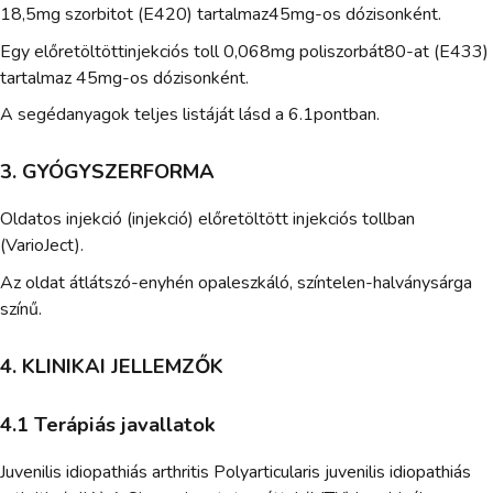
18,5mg szorbitot (E420) tartalmaz45mg-os dózisonként.
Egy előretöltöttinjekciós toll 0,068mg poliszorbát80-at (E433)
tartalmaz 45mg-os dózisonként.
A segédanyagok teljes listáját lásd a 6.1pontban.
3. GYÓGYSZERFORMA
Oldatos injekció (injekció) előretöltött injekciós tollban
(VarioJect).
Az oldat átlátszó-enyhén opaleszkáló, színtelen-halványsárga
színű.
4. KLINIKAI JELLEMZŐK
4.1 Terápiás javallatok
Juvenilis idiopathiás arthritis Polyarticularis juvenilis idiopathiás