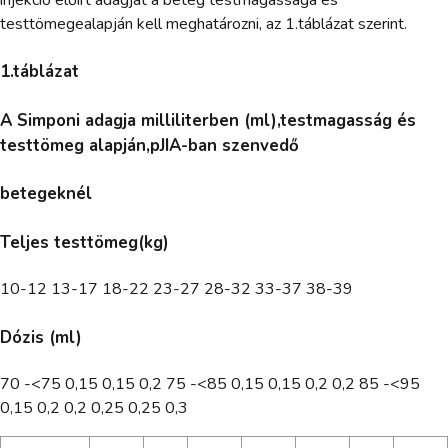
testtömegealapján kell meghatározni, az 1.táblázat szerint.
1.táblázat
A Simponi adagja milliliterben (ml),testmagasság és
testtömeg alapján,pJIA-ban szenvedő
betegeknél
Teljes testtömeg(kg)
10-12 13-17 18-22 23-27 28-32 33-37 38-39
Dózis (ml)
70 -<75 0,15 0,15 0,2 75 -<85 0,15 0,15 0,2 0,2 85 -<95
0,15 0,2 0,2 0,25 0,25 0,3