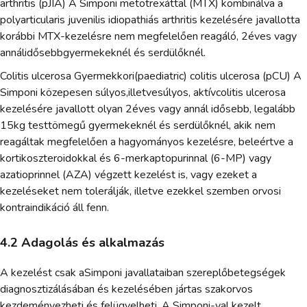
arthritis (pJIA) A Simponi metotrexáttal (MTX) kombinálva a
polyarticularis juvenilis idiopathiás arthritis kezelésére javallotta
korábbi MTX-kezelésre nem megfelelően reagáló, 2éves vagy
annálidősebbgyermekeknél és serdülőknél.
Colitis ulcerosa Gyermekkori(paediatric) colitis ulcerosa (pCU) A
Simponi közepesen súlyos,illetvesúlyos, aktívcolitis ulcerosa
kezelésére javallott olyan 2éves vagy annál idősebb, legalább
15kg testtömegű gyermekeknél és serdülőknél, akik nem
reagáltak megfelelően a hagyományos kezelésre, beleértve a
kortikoszteroidokkal és 6-merkaptopurinnal (6-MP) vagy
azatioprinnel (AZA) végzett kezelést is, vagy ezeket a
kezeléseket nem tolerálják, illetve ezekkel szemben orvosi
kontraindikáció áll fenn.
4.2 Adagolás és alkalmazás
A kezelést csak aSimponi javallataiban szereplőbetegségek
diagnosztizálásában és kezelésében jártas szakorvos
kezdeményezheti és felügyelheti. A Simponi-val kezelt