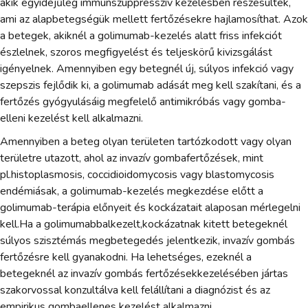
akik egyidejűleg immunszuppresszív kezelésben részesültek,
ami az alapbetegségük mellett fertőzésekre hajlamosíthat. Azok
a betegek, akiknél a golimumab-kezelés alatt friss infekciót
észlelnek, szoros megfigyelést és teljeskörű kivizsgálást
igényelnek. Amennyiben egy betegnél új, súlyos infekció vagy
szepszis fejlődik ki, a golimumab adását meg kell szakítani, és a
fertőzés gyógyulásáig megfelelő antimikróbás vagy gomba-
elleni kezelést kell alkalmazni.
Amennyiben a beteg olyan területen tartózkodott vagy olyan
területre utazott, ahol az invazív gombafertőzések, mint
pl.histoplasmosis, coccidioidomycosis vagy blastomycosis
endémiásak, a golimumab-kezelés megkezdése előtt a
golimumab-terápia előnyeit és kockázatait alaposan mérlegelni
kell.Ha a golimumabbalkezelt,kockázatnak kitett betegeknél
súlyos szisztémás megbetegedés jelentkezik, invazív gombás
fertőzésre kell gyanakodni. Ha lehetséges, ezeknél a
betegeknél az invazív gombás fertőzésekkezelésében jártas
szakorvossal konzultálva kell felállítani a diagnózist és az
empirikus gombaellenes kezelést alkalmazni.