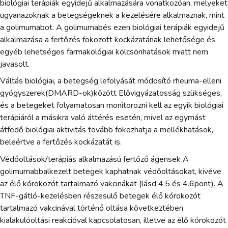
biológiai terápiák egyidejű alkalmazására vonatkozóan, melyeket
ugyanazoknak a betegségeknek a kezelésére alkalmaznak, mint
a golimumabot. A golimumabés ezen biológiai terápiák egyidejű
alkalmazása a fertőzés fokozott kockázatának lehetősége és
egyéb lehetséges farmakológiai kölcsönhatások miatt nem
javasolt.
Váltás biológiai, a betegség lefolyását módosító rheuma-elleni
gyógyszerek(DMARD-ok)között Elővigyázatosság szükséges,
és a betegeket folyamatosan monitorozni kell az egyik biológiai
terápiáról a másikra való áttérés esetén, mivel az egymást
átfedő biológiai aktivitás tovább fokozhatja a mellékhatások,
beleértve a fertőzés kockázatát is.
Védőoltások/terápiás alkalmazású fertőző ágensek A
golimumabbalkezelt betegek kaphatnak védőoltásokat, kivéve
az élő kórokozót tartalmazó vakcinákat (lásd 4.5 és 4.6pont). A
TNF-gátló-kezelésben részesülő betegek élő kórokozót
tartalmazó vakcinával történő oltása következtében
kialakulóoltási reakcióval kapcsolatosan, illetve az élő kórokozót