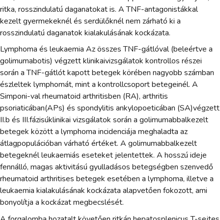
ritka, rosszindulatú daganatokat is. A TNF-antagonistákkal
kezelt gyermekeknél és serdülőknél nem zárható ki a
rosszindulatú daganatok kialakulásának kockázata.
Lymphoma és leukaemia Az összes TNF-gátlóval (beleértve a
golimumabotis) végzett klinikaivizsgálatok kontrollos részei
során a TNF-gátlót kapott betegek körében nagyobb számban
észleltek lymphomát, mint a kontrollcsoport betegeinél. A
Simponi-val rheumatoid arthritisben (RA), arthritis
psoriaticában(APs) és spondylitis ankylopoeticában (SA)végzett
II.b és III.fázisúklinikai vizsgálatok során a golimumabbalkezelt
betegek között a lymphoma incidenciája meghaladta az
átlagpopulációban várható értéket. A golimumabbalkezelt
betegeknél leukaemiás eseteket jelentettek. A hosszú ideje
fennálló, magas aktivitású gyulladásos betegségben szenvedő
rheumatoid arthritises betegek esetében a lymphoma, illetve a
leukaemia kialakulásának kockázata alapvetően fokozott, ami
bonyolítja a kockázat megbecslését.
A forgalomba hozatalt követően ritkán hepatosplenicus T-sejtes