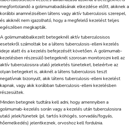
megfontolandó a golimumabadásának elkezdése előtt, akiknek a
korábbi anamnézisében látens vagy aktív tuberculosis szerepel,
és akiknél nem igazolható, hogy a megfelelő kezelést teljes
egészében megkapták.
A golimumabbalkezelt betegeknél aktív tuberculosisos
esetekről számoltak be a látens tuberculosis-elleni kezelés
ideje alatt és a kezelés befejezését követően. A golimumab-
kezelésben részesülő betegeknél szorosan monitorozni kell az
aktív tuberculosisra utaló jeleketés tüneteket, beleértve az
olyan betegeket is, akiknél a látens tuberculosis teszt
negatívnak bizonyult, akik látens tuberculosis-elleni kezelést
kapnak, vagy akik korábban tuberculosis-elleni kezelésben
részesültek.
Minden betegnek tudtára kell adni, hogy amennyiben a
golimumab-kezelés során vagy a kezelés után tuberculosisra
utaló jelek/tünetek (pl. tartós köhögés, sorvadás/fogyás,
hőemelkedés) jelentkeznek, orvoshoz kell fordulnia.