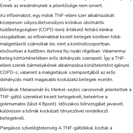
Ennek az eredménynek a jelentősége nem ismert.
Az infliximabot, egy másik TNF-elleni szer alkalmazását
közepesen súlyos,illetvesúlyos krónikus obstruktív
tüdőbetegségben (COPD-ben) értékelő feltáró klinikai
vizsgálatban, az infliximabbal kezelt betegek körében több
malignitásról számoltak be, mint a kontrollcsoportban,
elsősorban a tüdőben, illetvea fej-nyaki régióban. Valamennyi
beteg kórtörténetében erős dohányzás szerepelt. Így a TNF-
elleni szerek bármelyikének alkalmazása körültekintést igényel
COPD-s, valamint a malignitások szempontjából az erős
dohányzás miatt magasabb kockázatú betegek esetén.
Bőrrákok Melanomát és Merkel-sejtes carcinomát jelentettek a
TNF-gátló szerekkel kezelt betegeknél, beleértve a
golimumabis (lásd 4.8pont). Időszakos bőrvizsgálat javasolt,
különösen a bőrrák kockázati tényezőivel rendelkező
betegeknél.
Pangásos szívelégtelenség A TNF-gátlókkal, köztük a