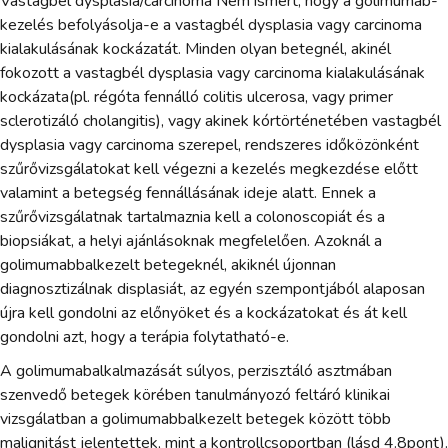
Vastagbél dysplasia/carcinoma Nem ismert, hogy a golimumab-
kezelés befolyásolja-e a vastagbél dysplasia vagy carcinoma
kialakulásának kockázatát. Minden olyan betegnél, akinél
fokozott a vastagbél dysplasia vagy carcinoma kialakulásának
kockázata(pl. régóta fennálló colitis ulcerosa, vagy primer
sclerotizáló cholangitis), vagy akinek kórtörténetében vastagbél
dysplasia vagy carcinoma szerepel, rendszeres időközönként
szűrővizsgálatokat kell végezni a kezelés megkezdése előtt
valamint a betegség fennállásának ideje alatt. Ennek a
szűrővizsgálatnak tartalmaznia kell a colonoscopiát és a
biopsiákat, a helyi ajánlásoknak megfelelően. Azoknál a
golimumabbalkezelt betegeknél, akiknél újonnan
diagnosztizálnak displasiát, az egyén szempontjából alaposan
újra kell gondolni az előnyöket és a kockázatokat és át kell
gondolni azt, hogy a terápia folytatható-e.
A golimumabalkalmazását súlyos, perzisztáló asztmában
szenvedő betegek körében tanulmányozó feltáró klinikai
vizsgálatban a golimumabbalkezelt betegek között több
malignitást jelentettek, mint a kontrollcsoportban (lásd 4.8pont).