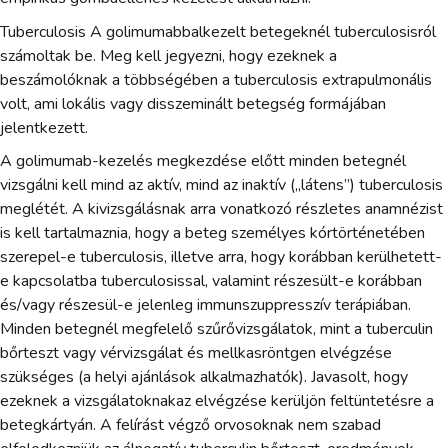
Tuberculosis A golimumabbalkezelt betegeknél tuberculosisról
számoltak be. Meg kell jegyezni, hogy ezeknek a
beszámolóknak a többségében a tuberculosis extrapulmonális
volt, ami lokális vagy disszeminált betegség formájában
jelentkezett.
A golimumab-kezelés megkezdése előtt minden betegnél
vizsgálni kell mind az aktív, mind az inaktív („látens”) tuberculosis
meglétét. A kivizsgálásnak arra vonatkozó részletes anamnézist
is kell tartalmaznia, hogy a beteg személyes kórtörténetében
szerepel-e tuberculosis, illetve arra, hogy korábban kerülhetett-
e kapcsolatba tuberculosissal, valamint részesült-e korábban
és/vagy részesül-e jelenleg immunszuppresszív terápiában.
Minden betegnél megfelelő szűrővizsgálatok, mint a tuberculin
bőrteszt vagy vérvizsgálat és mellkasröntgen elvégzése
szükséges (a helyi ajánlások alkalmazhatók). Javasolt, hogy
ezeknek a vizsgálatoknakaz elvégzése kerüljön feltüntetésre a
betegkártyán. A felírást végző orvosoknak nem szabad