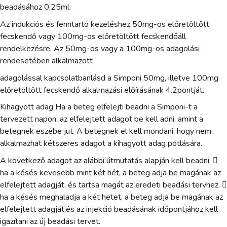
beadásához 0,25ml.
Az indukciós és fenntartó kezeléshez 50mg-os előretöltött
fecskendő vagy 100mg-os előretöltött fecskendőáll
rendelkezésre. Az 50mg-os vagy a 100mg-os adagolási
rendesetében alkalmazott
adagolással kapcsolatbanlásd a Simponi 50mg, illetve 100mg
előretöltött fecskendő alkalmazási előírásának 4.2pontját.
Kihagyott adag Ha a beteg elfelejti beadni a Simponi-t a
tervezett napon, az elfelejtett adagot be kell adni, amint a
betegnek eszébe jut. A betegnek el kell mondani, hogy nem
alkalmazhat kétszeres adagot a kihagyott adag pótlására.
A következő adagot az alábbi útmutatás alapján kell beadni: 
ha a késés kevesebb mint két hét, a beteg adja be magának az
elfelejtett adagját, és tartsa magát az eredeti beadási tervhez. 
ha a késés meghaladja a két hetet, a beteg adja be magának az
elfelejtett adagját,és az injekció beadásának időpontjához kell
igazítani az új beadási tervet.