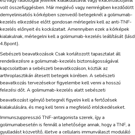
és/vagy radiológiai jeleinek kialakulásával vagy exacerbációjával
volt összefüggésben. Már meglévő vagy nemrégiben kezdődött
demyelinisatiós kórképben szenvedő betegeknél a golimumab-
kezelés elkezdése előtt gondosan mérlegelni kell az anti-TNF-
kezelés előnyeit és kockázatait. Amennyiben ezek a kórképek
kialakulnak, mérlegelni kell a golimumab-kezelés leállítását (lásd
4.8pont).
Sebészeti beavatkozások Csak korlátozott tapasztalat áll
rendelkezésre a golimumab-kezelés biztonságosságával
kapcsolatban a sebészeti beavatkozáson, köztük az
arthroplasztikán átesett betegek körében. A sebészeti
beavatkozás tervezésekor figyelembe kell venni a hosszú
felezési dőt. A golimumab-kezelés alatt sebészeti
beavatkozást igénylő betegnél figyelni kell a fertőzések
kialakulására, és meg kell tenni a megfelelő intézkedéseket.
Immunszuppresszió TNF-antagonista szerek, így a
golimumabesetén is fennáll a lehetősége annak, hogy a TNF, a
gyulladást közvetítő, illetve a cellularis immunválaszt moduláló