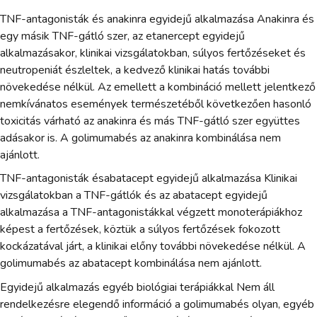
TNF-antagonisták és anakinra egyidejű alkalmazása Anakinra és
egy másik TNF-gátló szer, az etanercept egyidejű
alkalmazásakor, klinikai vizsgálatokban, súlyos fertőzéseket és
neutropeniát észleltek, a kedvező klinikai hatás további
növekedése nélkül. Az emellett a kombináció mellett jelentkező
nemkívánatos események természetéből következően hasonló
toxicitás várható az anakinra és más TNF-gátló szer együttes
adásakor is. A golimumabés az anakinra kombinálása nem
ajánlott.
TNF-antagonisták ésabatacept egyidejű alkalmazása Klinikai
vizsgálatokban a TNF-gátlók és az abatacept egyidejű
alkalmazása a TNF-antagonistákkal végzett monoterápiákhoz
képest a fertőzések, köztük a súlyos fertőzések fokozott
kockázatával járt, a klinikai előny további növekedése nélkül. A
golimumabés az abatacept kombinálása nem ajánlott.
Egyidejű alkalmazás egyéb biológiai terápiákkal Nem áll
rendelkezésre elegendő információ a golimumabés olyan, egyéb