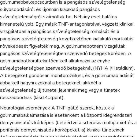
golimumabbalkapcsolatban is a pangásos szívelégtelenség
súlyosbodásáról és újonnan kialakuló pangásos
szívelégtelenségről számoltak be. Néhány eset halálos
kimenetelű volt. Egy másik TNF-antagonistával végzett klinikai
vizsgálatban a pangásos szívelégtelenség romlását és a
pangásos szívelégtelenség következtében kialakuló mortalitás
növekedését figyelték meg. A golimumabotnem vizsgálták
pangásos szívelégtelenségben szenvedő betegek körében. A
golimumabotkörültekintően kell alkalmazni az enyhe
szívelégtelenségben szenvedő betegeknél (NYHA I/II.stádium).
A betegeket gondosan monitoroznikell, és a golimumab adását
abba kell hagyni azoknál a betegeknél, akiknél a
szívelégtelenség új tünetei jelennek meg vagy a tünetek
rosszabbodnak (lásd 4.3pont).
Neurológiai események A TNF-gátló szerek, köztük a
golimumabalkalmazása is esetenként a központi idegrendszeri
demyelinisatiós kórképek (beleértve a sclerosis multiplexet és a
perifériás demyelinisatiós kórképeket is) klinikai tüneteinek