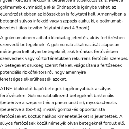
figyelni kell az infekciókra, beleértve a tuberculosist is. Mivel a
golimumab eliminációja akár 5hónapot is igénybe vehet, az
ellenőrzést ebben az időszakban is folytatni kell. Amennyiben a
betegnél súlyos infekció vagy szepszis alakul ki, a golimumab-
kezelést tilos tovább folytatni (lásd 4.3pont).
A golimumabnem adható klinikailag jelentős, aktív fertőzésben
szenvedő betegeknek. A golimumab alkalmazását alaposan
mérlegelni kell olyan betegeknél, akik krónikus fertőzésben
szenvednek vagy kórtörténetükben rekurrens fertőzés szerepel.
A betegeket szükség szerint fel kell világosítani a fertőzések
potenciális rizikófaktorairól, hogy amennyire
lehetséges,elkerülhessék azokat.
ATNF-blokkolót kapó betegek fogékonyabbak a súlyos
fertőzésekre. Golimumabbalkezelt betegeknél bakteriális
(beleértve a szepszist és a pneumoniát is), mycobacterialis
(beleértve a tbc-t is), invazív gomba-és opportunista
fertőzéseket, köztük halálos kimenetelűeket is jelentettek. A
súlyos fertőzések közül némelyik olyan betegeknél fordult elő,