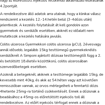
vagy az előretöltött injekciós fecskendő alkalmazási előírásának
4.2pontját.
A rendelkezésre álló adatok arra utalnak, hogy a klinikai válasz
rendszerint a kezelés 12.-14.hetén belül (3-4dózis után)
jelentkezik. A kezelés folytatását át kell gondolni azon
gyermekek és serdülők esetében, akiknél ez időalatt nem
mutatkozik a kezelés hatására javulás.
Colitis ulcerosa Gyermekkori colitis ulcerosa (pCU), 2évesvagy
annál idősebb, legalább 15kg testtömegű gyermekeknélés
serdülőknél A Simponi ajánlott dózisaa testtömegtől függ a 2.
és betöltött 18.életév közöttikorú, colitis ulcerosában
szenvedőbetegek esetében.
Azoknál a betegeknél, akiknek a testtömege legalább 15kg, de
kevesebb mint 40kg, és akik az 54.héten vagy azt követően
remisszióban vannak, az orvos mérlegelheti a fenntartó dózis
4hetente 25mg-ra történő csökkentését. Ennek a dózisnak a
beadásához a 45mg-os előretöltött injekciós toll áll
rendelkezésre. Az előírt injekciós térfogat ennek a dózisnak a