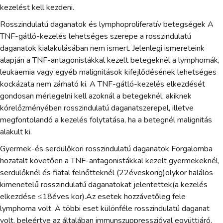
kezelést kell kezdeni.
Rosszindulatú daganatok és lymphoproliferatív betegségek A
TNF-gátló-kezelés lehetséges szerepe a rosszindulatú
daganatok kialakulásában nem ismert. Jelenlegi ismereteink
alapján a TNF-antagonistákkal kezelt betegeknél a lymphomák,
leukaemia vagy egyéb malignitások kifejlődésének lehetséges
kockázata nem zárható ki. A TNF-gátló-kezelés elkezdését
gondosan mérlegelni kell azoknál a betegeknél, akiknek
kórelőzményében rosszindulatú daganatszerepel, illetve
megfontolandó a kezelés folytatása, ha a betegnél malignitás
alakult ki.
Gyermek-és serdülőkori rosszindulatú daganatok Forgalomba
hozatalt követően a TNF-antagonistákkal kezelt gyermekeknél,
serdülőknél és fiatal felnőtteknél (22éveskorig)olykor halálos
kimenetelű rosszindulatú daganatokat jelentettek(a kezelés
elkezdése ≤18éves kor).Az esetek hozzávetőleg fele
lymphoma volt. A többi eset különféle rosszindulatú daganat
volt, beleértve az általában immunszuppresszióval együttjáró,