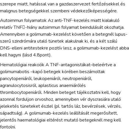
szerepe miatt, hatással van a gazdaszervezet fertőzésekkel és
malignus betegségekkel szembeni védekezőképességére.
Autoimmun folyamatok Az anti-TNF-kezelés miatt kialakuló
relatív TNF-hiány autoimmun folyamat beindulását okozhatja.
Amennyiben a golimumab-kezelést követően a betegnél lupus-
szerű szindrómára utaló tünetek alakulnak ki, és a két szálú
DNS-elleni antitestekre pozitív lesz, a golimumab-kezelést abba
kell hagyni (lásd 4.8pont).
Hematológiai reakciók A TNF-antagonistákat–beleértve a
golimumabotis –kapó betegek körében beszámoltak
pancytopeniáról, leukopeniáról, neutropeniáról,
agranulocytosisról, aplasticus anaemiárólés
thrombocytopeniáról. Minden beteget tájékoztatni kell, hogy
azonnal forduljon orvoshoz, amennyiben vér dyscrasiára utaló
jeleketés tüneteket észlel (pl. tartós láz, bevérzések, vérzés,
sápadtság). A golimumab-kezelés leállítását megerősített,
jelentős haematológiai eltérést mutató betegeknél meg kell
fontolni.