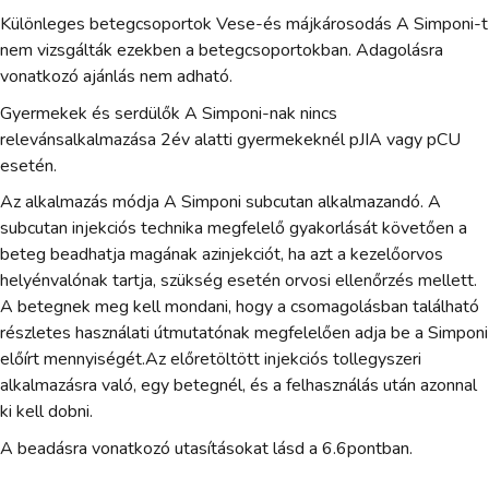
Különleges betegcsoportok Vese-és májkárosodás A Simponi-t
nem vizsgálták ezekben a betegcsoportokban. Adagolásra
vonatkozó ajánlás nem adható.
Gyermekek és serdülők A Simponi-nak nincs
relevánsalkalmazása 2év alatti gyermekeknél pJIA vagy pCU
esetén.
Az alkalmazás módja A Simponi subcutan alkalmazandó. A
subcutan injekciós technika megfelelő gyakorlását követően a
beteg beadhatja magának azinjekciót, ha azt a kezelőorvos
helyénvalónak tartja, szükség esetén orvosi ellenőrzés mellett.
A betegnek meg kell mondani, hogy a csomagolásban található
részletes használati útmutatónak megfelelően adja be a Simponi
előírt mennyiségét.Az előretöltött injekciós tollegyszeri
alkalmazásra való, egy betegnél, és a felhasználás után azonnal
ki kell dobni.
A beadásra vonatkozó utasításokat lásd a 6.6pontban.