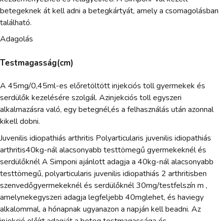
betegeknek át kell adni a betegkártyát, amely a csomagolásban
található.
Adagolás
Testmagasság(cm)
A 45mg/0,45ml-es előretöltött injekciós toll gyermekek és
serdülők kezelésére szolgál. Azinjekciós toll egyszeri
alkalmazásra való, egy betegnél,és a felhasználás után azonnal
kikell dobni.
Juvenilis idiopathiás arthritis Polyarticularis juvenilis idiopathiás
arthritis40kg-nál alacsonyabb testtömegű gyermekeknél és
serdülőknél A Simponi ajánlott adagja a 40kg-nál alacsonyabb
testtömegű, polyarticularis juvenilis idiopathiás 2 arthritisben
szenvedőgyermekeknél és serdülőknél 30mg/testfelszín m ,
amelynekegyszeri adagja legfeljebb 40mglehet, és haviegy
alkalommal, a hónapnak ugyanazon a napján kell beadni. Az
injekció előírt adagját a beteg testmagassága és