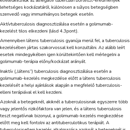
elfeledkezniük az álnegatív tuberculin bőrteszt-eredmények
lehetséges kockázatáról, különösen a súlyos betegségben
szenvedő vagy immunhiányos betegek esetén.
Aktívtuberculosis diagnosztizálása esetén a golimumab-
kezelést tilos elkezdeni (lásd 4.3pont).
Amennyiben látens tuberculosis gyanúja merül fel, a tuberculosis
kezelésében jártas szakorvossal kell konzultálni. Az alább leírt
esetek mindegyikében igen körültekintően kell mérlegelni a
golimumab-terápia előny/kockázat arányát.
Inaktív („látens”) tuberculosis diagnosztizálása esetén a
golimumab-kezelés megkezdése előtt a látens tuberculosis
kezelését a helyi ajánlások alapján a megfelelő tuberculosis-
elleni terápiával el kell kezdeni.
Azoknál a betegeknél, akiknél a tuberculosisnak egyszerre több
vagy jelentős rizikófaktora van jelen, és a látens tuberculosis
teszt negatívnak bizonyul, a golimumab-kezelés megkezdése
előtt meg kell fontolni az antituberculotikus terápiát. A
tuberculosiselleni kezelés alkalmazása azoknál a betegeknél is