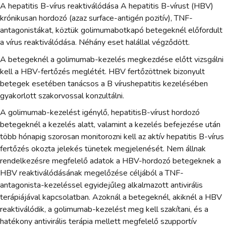
A hepatitis B-vírus reaktiválódása A hepatitis B-vírust (HBV)
krónikusan hordozó (azaz surface-antigén pozitív), TNF-
antagonistákat, köztük golimumabotkapó betegeknél előfordult
a vírus reaktiválódása. Néhány eset halállal végződött.
A betegeknél a golimumab-kezelés megkezdése előtt vizsgálni
kell a HBV-fertőzés meglétét. HBV fertőzöttnek bizonyult
betegek esetében tanácsos a B vírushepatitis kezelésében
gyakorlott szakorvossal konzultálni.
A golimumab-kezelést igénylő, hepatitisB-vírust hordozó
betegeknél a kezelés alatt, valamint a kezelés befejezése után
több hónapig szorosan monitorozni kell az aktív hepatitis B-vírus
fertőzés okozta jelekés tünetek megjelenését. Nem állnak
rendelkezésre megfelelő adatok a HBV-hordozó betegeknek a
HBV reaktiválódásának megelőzése céljából a TNF-
antagonista-kezeléssel egyidejűleg alkalmazott antivirális
terápiájával kapcsolatban. Azoknál a betegeknél, akiknél a HBV
reaktiválódik, a golimumab-kezelést meg kell szakítani, és a
hatékony antivirális terápia mellett megfelelő szupportív