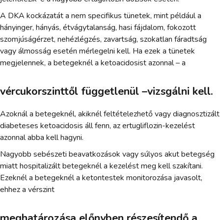
A DKA kockázatát a nem specifikus tünetek, mint például a
hányinger, hányás, étvágytalanság, hasi fájdalom, fokozott
szomjúságérzet, nehézlégzés, zavartság, szokatlan fáradtság
vagy álmosság esetén mérlegelni kell. Ha ezek a tünetek
megjelennek, a betegeknél a ketoacidosist azonnal – a
vércukorszinttől függetlenül –vizsgálni kell.
Azoknál a betegeknél, akiknél feltételezhető vagy diagnosztizált
diabeteses ketoacidosis áll fenn, az ertugliflozin-kezelést
azonnal abba kell hagyni.
Nagyobb sebészeti beavatkozások vagy súlyos akut betegség
miatt hospitalizált betegeknél a kezelést meg kell szakítani.
Ezeknél a betegeknél a ketontestek monitorozása javasolt,
ehhez a vérszint
meghatározása előnyben részesítendő a