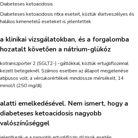
Diabeteses ketoacidosis
Diabeteses ketoacidosis ritka eseteit, köztük életveszélyes és
halálos kimenetelű eseteket is jelentettek
a klinikai vizsgálatokban, és a forgalomba
hozatalt követően a nátrium-glükóz
kotranszporter 2 (SGLT2-) -gátlókkal, köztük ertugliflozinnal
kezelt betegeknél. Számos esetben az állapot megjelenése
atípusos volt, a vércukorértékek mindössze mérsékelt, 14
mmol/l (250 mg/dl)
alatti emelkedésével. Nem ismert, hogy a
diabeteses ketoacidosis nagyobb
valószínűséggel
jelentkezik-e a nagyobb ertugliflozin dózisok esetén.