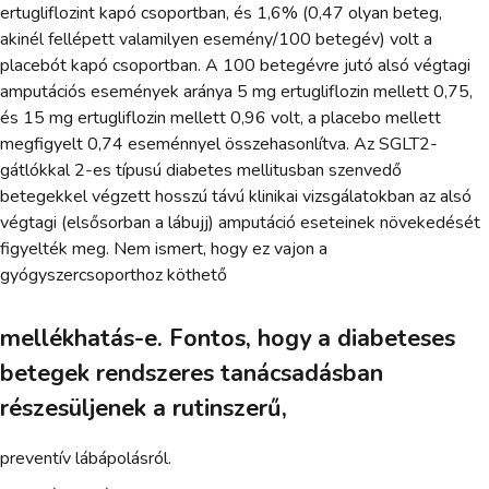
ertugliflozint kapó csoportban, és 1,6% (0,47 olyan beteg,
akinél fellépett valamilyen esemény/100 betegév) volt a
placebót kapó csoportban. A 100 betegévre jutó alsó végtagi
amputációs események aránya 5 mg ertugliflozin mellett 0,75,
és 15 mg ertugliflozin mellett 0,96 volt, a placebo mellett
megfigyelt 0,74 eseménnyel összehasonlítva. Az SGLT2-
gátlókkal 2-es típusú diabetes mellitusban szenvedő
betegekkel végzett hosszú távú klinikai vizsgálatokban az alsó
végtagi (elsősorban a lábujj) amputáció eseteinek növekedését
figyelték meg. Nem ismert, hogy ez vajon a
gyógyszercsoporthoz köthető
mellékhatás-e. Fontos, hogy a diabeteses
betegek rendszeres tanácsadásban
részesüljenek a rutinszerű,
preventív lábápolásról.