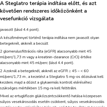
A Steglatro terápia indítása előtt, és azt
követően rendszeres időközönként a
vesefunkció vizsgálata
javasolt (lásd 4.4 pont).
A készítménnyel történő terápia indítása nem javasolt olyan
betegeknél, akiknél a becsült
2 glomerulusfiltrációs ráta (eGFR) alacsonyabb mint 45
ml/perc/1,73 m vagy a kreatinin-clearance (CrCl) értéke
alacsonyabb mint 45 ml/perc (lásd 4.4 pont).
2 Azoknál a betegeknél, akiknél az eGFR ≥ 45 – < 60
ml/perc/1,73 m , a kezelést a Steglatro 5 mg-os dózisával kell
kezdeni, majd a dózist a glykaemiás kontroll eléréséhez
szükséges mértékben 15 mg-ra kell feltitrálni.
Mivel az ertugliflozin glükózszintcsökkentő hatása közepesen
súlyos vesekárosodás esetén csökkent, súlyos vesekárosodás