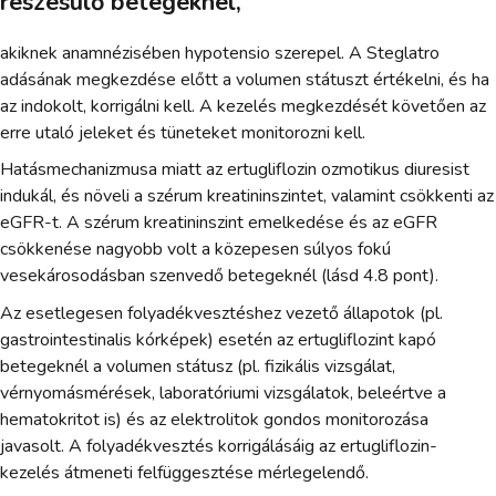
részesülő betegeknél,
akiknek anamnézisében hypotensio szerepel. A Steglatro
adásának megkezdése előtt a volumen státuszt értékelni, és ha
az indokolt, korrigálni kell. A kezelés megkezdését követően az
erre utaló jeleket és tüneteket monitorozni kell.
Hatásmechanizmusa miatt az ertugliflozin ozmotikus diuresist
indukál, és növeli a szérum kreatininszintet, valamint csökkenti az
eGFR-t. A szérum kreatininszint emelkedése és az eGFR
csökkenése nagyobb volt a közepesen súlyos fokú
vesekárosodásban szenvedő betegeknél (lásd 4.8 pont).
Az esetlegesen folyadékvesztéshez vezető állapotok (pl.
gastrointestinalis kórképek) esetén az ertugliflozint kapó
betegeknél a volumen státusz (pl. fizikális vizsgálat,
vérnyomásmérések, laboratóriumi vizsgálatok, beleértve a
hematokritot is) és az elektrolitok gondos monitorozása
javasolt. A folyadékvesztés korrigálásáig az ertugliflozin-
kezelés átmeneti felfüggesztése mérlegelendő.