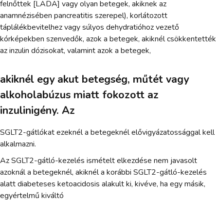
felnőttek [LADA] vagy olyan betegek, akiknek az
anamnézisében pancreatitis szerepel), korlátozott
táplálékbevitelhez vagy súlyos dehydratióhoz vezető
kórképekben szenvedők, azok a betegek, akiknél csökkentették
az inzulin dózisokat, valamint azok a betegek,
akiknél egy akut betegség, műtét vagy
alkoholabúzus miatt fokozott az
inzulinigény. Az
SGLT2-gátlókat ezeknél a betegeknél elővigyázatossággal kell
alkalmazni.
Az SGLT2-gátló-kezelés ismételt elkezdése nem javasolt
azoknál a betegeknél, akiknél a korábbi SGLT2-gátló-kezelés
alatt diabeteses ketoacidosis alakult ki, kivéve, ha egy másik,
egyértelmű kiváltó