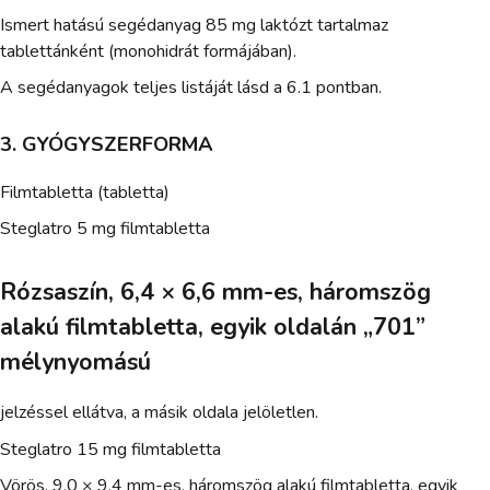
Ismert hatású segédanyag 85 mg laktózt tartalmaz
tablettánként (monohidrát formájában).
A segédanyagok teljes listáját lásd a 6.1 pontban.
3. GYÓGYSZERFORMA
Filmtabletta (tabletta)
Steglatro 5 mg filmtabletta
Rózsaszín, 6,4 × 6,6 mm-es, háromszög
alakú filmtabletta, egyik oldalán „701”
mélynyomású
jelzéssel ellátva, a másik oldala jelöletlen.
Steglatro 15 mg filmtabletta
Vörös, 9,0 × 9,4 mm-es, háromszög alakú filmtabletta, egyik