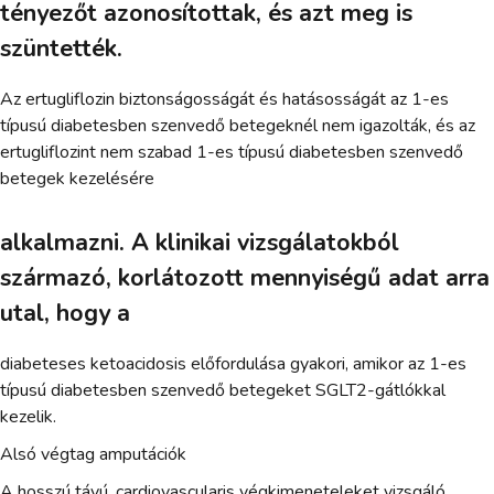
tényezőt azonosítottak, és azt meg is
szüntették.
Az ertugliflozin biztonságosságát és hatásosságát az 1-es
típusú diabetesben szenvedő betegeknél nem igazolták, és az
ertugliflozint nem szabad 1-es típusú diabetesben szenvedő
betegek kezelésére
alkalmazni. A klinikai vizsgálatokból
származó, korlátozott mennyiségű adat arra
utal, hogy a
diabeteses ketoacidosis előfordulása gyakori, amikor az 1-es
típusú diabetesben szenvedő betegeket SGLT2-gátlókkal
kezelik.
Alsó végtag amputációk
A hosszú távú, cardiovascularis végkimeneteleket vizsgáló