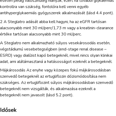
esetén pedig valószínűleg hiányzik, ezért ha további glykaemiás
kontrollra van szükség, fontolóra kell venni egyéb
antihyperglykaemiás gyógyszerek alkalmazását (lásd 4.4 pont).
2 A Steglatro adását abba kell hagyni, ha az eGFR tartósan
alacsonyabb mint 30 ml/perc/1,73 m vagy a kreatinin-clearance
értéke tartósan alacsonyabb mint 30 ml/perc.
A Steglatro nem alkalmazható súlyos vesekárosodás esetén,
végstádiumú vesebetegségben (end-stage renal disease –
ESRD) vagy dialízist kapó betegeknél, mivel nincs olyan klinikai
adat, ami alátámasztaná a hatásosságot ezeknél a betegeknél.
Májkárosodás Az enyhe vagy közepes fokú májkárosodásban
szenvedő betegeknél az ertugliflozin dózismódosítása nem
szükséges. Az ertugliflozint súlyos májkárosodásban szenvedő
betegeknél nem vizsgálták, és alkalmazása ezeknél a
betegeknél nem javasolt (lásd 5.2 pont).
Idősek