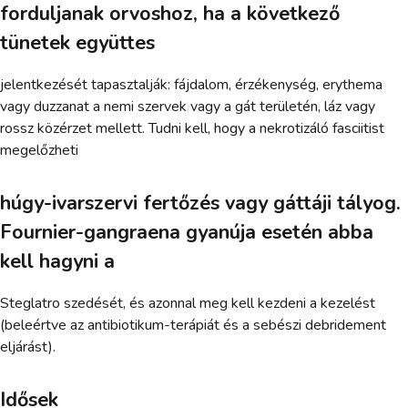
forduljanak orvoshoz, ha a következő
tünetek együttes
jelentkezését tapasztalják: fájdalom, érzékenység, erythema
vagy duzzanat a nemi szervek vagy a gát területén, láz vagy
rossz közérzet mellett. Tudni kell, hogy a nekrotizáló fasciitist
megelőzheti
húgy-ivarszervi fertőzés vagy gáttáji tályog.
Fournier-gangraena gyanúja esetén abba
kell hagyni a
Steglatro szedését, és azonnal meg kell kezdeni a kezelést
(beleértve az antibiotikum-terápiát és a sebészi debridement
eljárást).
Idősek