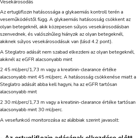
Vesekárosodás
Az ertugliflozin hatásossága a glykaemiás kontroll terén a
veseműködéstől függ. A glykaemiás hatásosság csökkent az
olyan betegeknél, akik közepesen súlyos vesekárosodásban
szenvednek, és valószínűleg hiányzik az olyan betegeknél,
akiknek súlyos vesekárosodásuk van (lásd 4.2 pont).
A Steglatro adását nem szabad elkezdeni az olyan betegeknél,
akiknél az eGFR alacsonyabb mint
2 45 ml/perc/1,73 m vagy a kreatinin-clearance értéke
alacsonyabb mint 45 ml/perc. A hatásosság csökkenése miatt a
Steglatro adását abba kell hagyni, ha az eGFR tartósan
alacsonyabb mint
2 30 ml/perc/1,73 m vagy a kreatinin-clearance értéke tartósan
alacsonyabb mint 30 ml/perc.
A vesefunkció monitorozása az alábbiak szerint javasolt:
- Az ertugliflozin adásának elkezdése előtt,