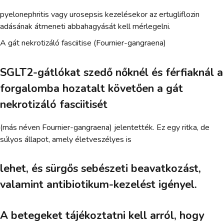
pyelonephritis vagy urosepsis kezelésekor az ertugliflozin
adásának átmeneti abbahagyását kell mérlegelni.
A gát nekrotizáló fasciitise (Fournier-gangraena)
SGLT2-gátlókat szedő nőknél és férfiaknál a
forgalomba hozatalt követően a gát
nekrotizáló fasciitisét
(más néven Fournier-gangraena) jelentették. Ez egy ritka, de
súlyos állapot, amely életveszélyes is
lehet, és sürgős sebészeti beavatkozást,
valamint antibiotikum-kezelést igényel.
A betegeket tájékoztatni kell arról, hogy