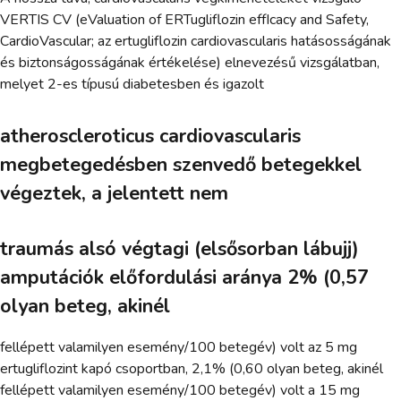
VERTIS CV (eValuation of ERTugliflozin effIcacy and Safety,
CardioVascular; az ertugliflozin cardiovascularis hatásosságának
és biztonságosságának értékelése) elnevezésű vizsgálatban,
melyet 2-es típusú diabetesben és igazolt
atheroscleroticus cardiovascularis
megbetegedésben szenvedő betegekkel
végeztek, a jelentett nem
traumás alsó végtagi (elsősorban lábujj)
amputációk előfordulási aránya 2% (0,57
olyan beteg, akinél
fellépett valamilyen esemény/100 betegév) volt az 5 mg
ertugliflozint kapó csoportban, 2,1% (0,60 olyan beteg, akinél
fellépett valamilyen esemény/100 betegév) volt a 15 mg