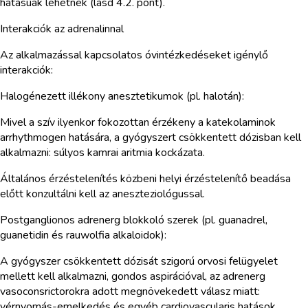
hatásúak lehetnek (lásd 4.2. pont).
Interakciók az adrenalinnal
Az alkalmazással kapcsolatos óvintézkedéseket igénylő
interakciók:
Halogénezett illékony anesztetikumok (pl. halotán):
Mivel a szív ilyenkor fokozottan érzékeny a katekolaminok
arrhythmogen hatására, a gyógyszert csökkentett dózisban kell
alkalmazni: súlyos kamrai aritmia kockázata.
Általános érzéstelenítés közbeni helyi érzéstelenítő beadása
előtt konzultálni kell az aneszteziológussal.
Postganglionos adrenerg blokkoló szerek (pl. guanadrel,
guanetidin és rauwolfia alkaloidok):
A gyógyszer csökkentett dózisát szigorú orvosi felügyelet
mellett kell alkalmazni, gondos aspirációval, az adrenerg
vasoconsrictorokra adott megnövekedett válasz miatt:
vérnyomás-emelkedés és egyéb cardiovascularis hatások