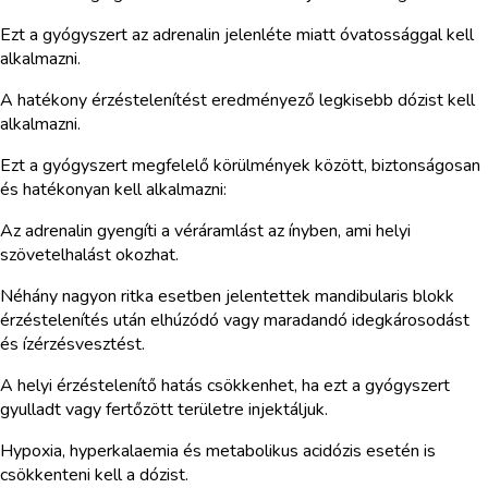
Ezt a gyógyszert az adrenalin jelenléte miatt óvatossággal kell
alkalmazni.
A hatékony érzéstelenítést eredményező legkisebb dózist kell
alkalmazni.
Ezt a gyógyszert megfelelő körülmények között, biztonságosan
és hatékonyan kell alkalmazni:
Az adrenalin gyengíti a véráramlást az ínyben, ami helyi
szövetelhalást okozhat.
Néhány nagyon ritka esetben jelentettek mandibularis blokk
érzéstelenítés után elhúzódó vagy maradandó idegkárosodást
és ízérzésvesztést.
A helyi érzéstelenítő hatás csökkenhet, ha ezt a gyógyszert
gyulladt vagy fertőzött területre injektáljuk.
Hypoxia, hyperkalaemia és metabolikus acidózis esetén is
csökkenteni kell a dózist.