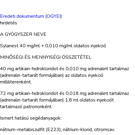
Eredeti dokumentum (OGYEI)
hirdetés
A GYÓGYSZER NEVE
Sylanest 40 mg/ml + 0,010 mg/ml oldatos injekció
MINŐSÉGI ÉS MENNYISÉGI ÖSSZETÉTEL
40 mg artikain-hidrokloridot és 0,010 mg adrenalint tartalmaz
(adrenalin-tartarát formájában) az oldatos injekció
milliliterenként.
72 mg artikain-hidrokloridot és 0,018 mg adrenalint tartalmaz
(adrenalin-tartarát formájában) 1,8 ml oldatos injekciót
tartalmazó patrononként.
Ismert hatású segédanyagok:
nátrium-metabiszulfit (E223), nátrium-klorid, citromsav.