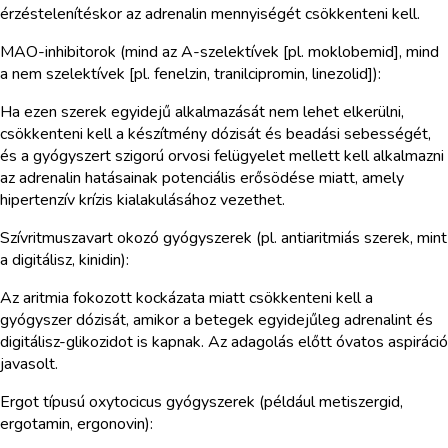
érzéstelenítéskor az adrenalin mennyiségét csökkenteni kell.
MAO-inhibitorok (mind az A-szelektívek [pl. moklobemid], mind
a nem szelektívek [pl. fenelzin, tranilcipromin, linezolid]):
Ha ezen szerek egyidejű alkalmazását nem lehet elkerülni,
csökkenteni kell a készítmény dózisát és beadási sebességét,
és a gyógyszert szigorú orvosi felügyelet mellett kell alkalmazni
az adrenalin hatásainak potenciális erősödése miatt, amely
hipertenzív krízis kialakulásához vezethet.
Szívritmuszavart okozó gyógyszerek (pl. antiaritmiás szerek, mint
a digitálisz, kinidin):
Az aritmia fokozott kockázata miatt csökkenteni kell a
gyógyszer dózisát, amikor a betegek egyidejűleg adrenalint és
digitálisz-glikozidot is kapnak. Az adagolás előtt óvatos aspiráció
javasolt.
Ergot típusú oxytocicus gyógyszerek (például metiszergid,
ergotamin, ergonovin):