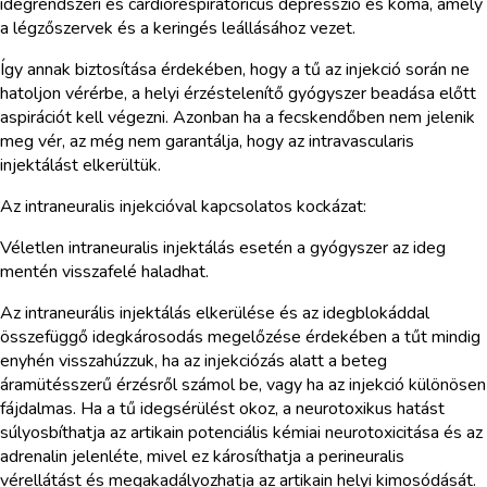
idegrendszeri és cardiorespiratoricus depresszió és kóma, amely
a légzőszervek és a keringés leállásához vezet.
Így annak biztosítása érdekében, hogy a tű az injekció során ne
hatoljon vérérbe, a helyi érzéstelenítő gyógyszer beadása előtt
aspirációt kell végezni. Azonban ha a fecskendőben nem jelenik
meg vér, az még nem garantálja, hogy az intravascularis
injektálást elkerültük.
Az intraneuralis injekcióval kapcsolatos kockázat:
Véletlen intraneuralis injektálás esetén a gyógyszer az ideg
mentén visszafelé haladhat.
Az intraneurális injektálás elkerülése és az idegblokáddal
összefüggő idegkárosodás megelőzése érdekében a tűt mindig
enyhén visszahúzzuk, ha az injekciózás alatt a beteg
áramütésszerű érzésről számol be, vagy ha az injekció különösen
fájdalmas. Ha a tű idegsérülést okoz, a neurotoxikus hatást
súlyosbíthatja az artikain potenciális kémiai neurotoxicitása és az
adrenalin jelenléte, mivel ez károsíthatja a perineuralis
vérellátást és megakadályozhatja az artikain helyi kimosódását.