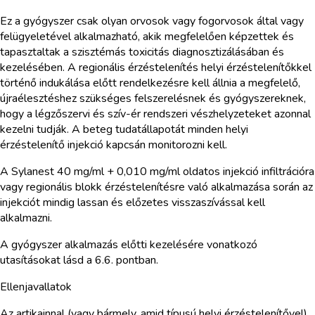
Ez a gyógyszer csak olyan orvosok vagy fogorvosok által vagy
felügyeletével alkalmazható, akik megfelelően képzettek és
tapasztaltak a szisztémás toxicitás diagnosztizálásában és
kezelésében. A regionális érzéstelenítés helyi érzéstelenítőkkel
történő indukálása előtt rendelkezésre kell állnia a megfelelő,
újraélesztéshez szükséges felszerelésnek és gyógyszereknek,
hogy a légzőszervi és szív-ér rendszeri vészhelyzeteket azonnal
kezelni tudják. A beteg tudatállapotát minden helyi
érzéstelenítő injekció kapcsán monitorozni kell.
A Sylanest 40 mg/ml + 0,010 mg/ml oldatos injekció infiltrációra
vagy regionális blokk érzéstelenítésre való alkalmazása során az
injekciót mindig lassan és előzetes visszaszívással kell
alkalmazni.
A gyógyszer alkalmazás előtti kezelésére vonatkozó
utasításokat lásd a 6.6. pontban.
Ellenjavallatok
Az artikainnal (vagy bármely, amid típusú helyi érzéstelenítővel),