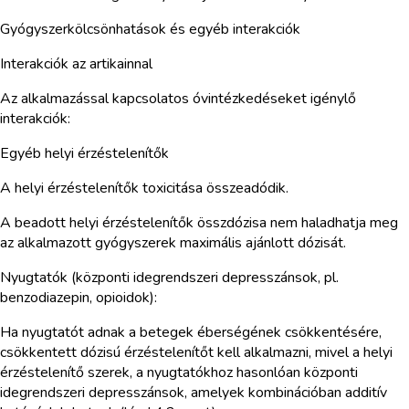
Gyógyszerkölcsönhatások és egyéb interakciók
Interakciók az artikainnal
Az alkalmazással kapcsolatos óvintézkedéseket igénylő
interakciók:
Egyéb helyi érzéstelenítők
A helyi érzéstelenítők toxicitása összeadódik.
A beadott helyi érzéstelenítők összdózisa nem haladhatja meg
az alkalmazott gyógyszerek maximális ajánlott dózisát.
Nyugtatók (központi idegrendszeri depresszánsok, pl.
benzodiazepin, opioidok):
Ha nyugtatót adnak a betegek éberségének csökkentésére,
csökkentett dózisú érzéstelenítőt kell alkalmazni, mivel a helyi
érzéstelenítő szerek, a nyugtatókhoz hasonlóan központi
idegrendszeri depresszánsok, amelyek kombinációban additív