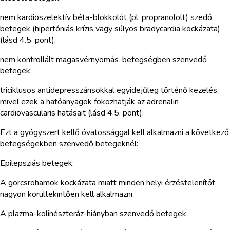
nem kardioszelektív béta-blokkolót (pl. propranololt) szedő
betegek (hipertóniás krízis vagy súlyos bradycardia kockázata)
(lásd 4.5. pont);
nem kontrollált magasvérnyomás-betegségben szenvedő
betegek;
triciklusos antidepresszánsokkal egyidejűleg történő kezelés,
mivel ezek a hatóanyagok fokozhatják az adrenalin
cardiovascularis hatásait (lásd 4.5. pont).
Ezt a gyógyszert kellő óvatossággal kell alkalmazni a következő
betegségekben szenvedő betegeknél:
Epilepsziás betegek:
A görcsrohamok kockázata miatt minden helyi érzéstelenítőt
nagyon körültekintően kell alkalmazni.
A plazma-kolinészteráz-hiányban szenvedő betegek