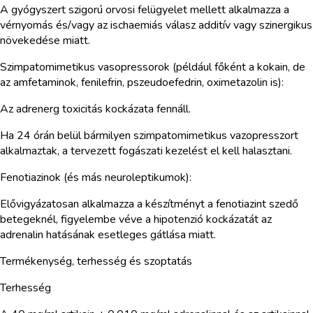
A gyógyszert szigorú orvosi felügyelet mellett alkalmazza a
vérnyomás és/vagy az ischaemiás válasz additív vagy szinergikus
növekedése miatt.
Szimpatomimetikus vasopressorok (például főként a kokain, de
az amfetaminok, fenilefrin, pszeudoefedrin, oximetazolin is):
Az adrenerg toxicitás kockázata fennáll.
Ha 24 órán belül bármilyen szimpatomimetikus vazopresszort
alkalmaztak, a tervezett fogászati kezelést el kell halasztani.
Fenotiazinok (és más neuroleptikumok):
Elővigyázatosan alkalmazza a készítményt a fenotiazint szedő
betegeknél, figyelembe véve a hipotenzió kockázatát az
adrenalin hatásának esetleges gátlása miatt.
Termékenység, terhesség és szoptatás
Terhesség