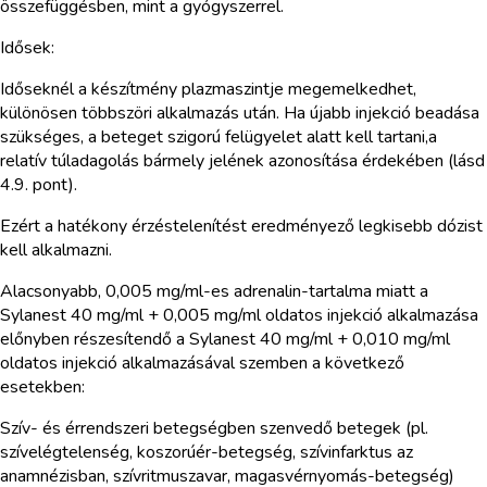
összefüggésben, mint a gyógyszerrel.
Idősek:
Időseknél a készítmény plazmaszintje megemelkedhet,
különösen többszöri alkalmazás után. Ha újabb injekció beadása
szükséges, a beteget szigorú felügyelet alatt kell tartani,a
relatív túladagolás bármely jelének azonosítása érdekében (lásd
4.9. pont).
Ezért a hatékony érzéstelenítést eredményező legkisebb dózist
kell alkalmazni.
Alacsonyabb, 0,005 mg/ml-es adrenalin-tartalma miatt a
Sylanest 40 mg/ml + 0,005 mg/ml oldatos injekció alkalmazása
előnyben részesítendő a Sylanest 40 mg/ml + 0,010 mg/ml
oldatos injekció alkalmazásával szemben a következő
esetekben:
Szív- és érrendszeri betegségben szenvedő betegek (pl.
szívelégtelenség, koszorúér-betegség, szívinfarktus az
anamnézisban, szívritmuszavar, magasvérnyomás-betegség)