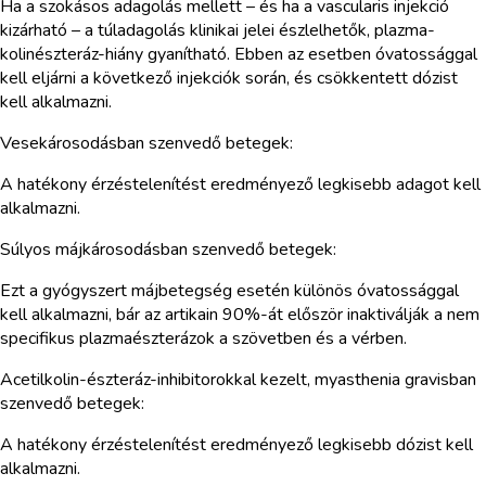
Ha a szokásos adagolás mellett – és ha a vascularis injekció
kizárható – a túladagolás klinikai jelei észlelhetők, plazma-
kolinészteráz-hiány gyanítható. Ebben az esetben óvatossággal
kell eljárni a következő injekciók során, és csökkentett dózist
kell alkalmazni.
Vesekárosodásban szenvedő betegek:
A hatékony érzéstelenítést eredményező legkisebb adagot kell
alkalmazni.
Súlyos májkárosodásban szenvedő betegek:
Ezt a gyógyszert májbetegség esetén különös óvatossággal
kell alkalmazni, bár az artikain 90%-át először inaktiválják a nem
specifikus plazmaészterázok a szövetben és a vérben.
Acetilkolin-észteráz-inhibitorokkal kezelt, myasthenia gravisban
szenvedő betegek:
A hatékony érzéstelenítést eredményező legkisebb dózist kell
alkalmazni.