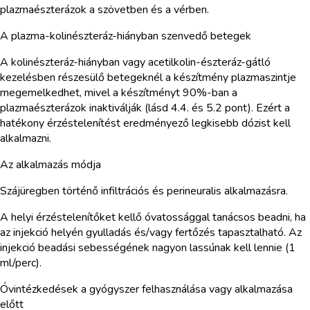
plazmaészterázok a szövetben és a vérben.
A plazma-kolinészteráz-hiányban szenvedő betegek
A kolinészteráz-hiányban vagy acetilkolin-észteráz-gátló
kezelésben részesülő betegeknél a készítmény plazmaszintje
megemelkedhet, mivel a készítményt 90%-ban a
plazmaészterázok inaktiválják (lásd 4.4. és 5.2 pont). Ezért a
hatékony érzéstelenítést eredményező legkisebb dózist kell
alkalmazni.
Az alkalmazás módja
Szájüregben történő infiltrációs és perineuralis alkalmazásra.
A helyi érzéstelenítőket kellő óvatossággal tanácsos beadni, ha
az injekció helyén gyulladás és/vagy fertőzés tapasztalható. Az
injekció beadási sebességének nagyon lassúnak kell lennie (1
ml/perc).
Óvintézkedések a gyógyszer felhasználása vagy alkalmazása
előtt