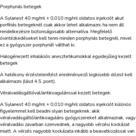
Porphyriás betegek
A Sylanest 40 mg/ml + 0,010 mg/ml oldatos injekciót akut
porfíriás betegeknél csak akkor lehet alkalmazni, ha nem áll
rendelkezésre biztonságosabb alternatíva. Megfelelő
óvintézkedéseket kell tenni minden porphyriás betegnél, mivel
ez a gyógyszer porphyriát válthat ki.
Halogénezett inhalációs anesztetikumokkal egyidejűleg kezelt
betegek
A hatékony érzéstelenítést eredményező legkisebb dózist kell
alkalmazni (lásd 4.5. pont).
Véralvadásgátlóval/antikoagulánssal kezelt betegek:
A Sylanest 40 mg/ml + 0,010 mg/ml oldatos injekciót különös
figyelemmel kell beadni olyan betegeknek, akik
véralvadásgátló/antikoaguláns gyógyszereket alkalmaznak, vagy
véralvadási zavarban szenvednek, a nagyobb vérzési kockázat
miatt. A vérzés nagyobb kockázata inkább a beavatkozással van