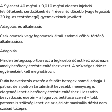
A Sylanest 40 mg/ml + 0,010 mg/ml oldatos injekció
felnőtteknek, serdülőknek és 4 évesnél idősebb (vagy legalább
20 kg-os testtömegű) gyermekeknek javallott.
Adagolás és alkalmazás
Csak orvosok vagy fogorvosok általi, szakmai célból történő
alkalmazásra.
Adagolás
Minden betegcsoportban azt a legkisebb dózist kell alkalmazni,
amely hatékony érzéstelenítéshez vezet. A szükséges dózist
egyénenként kell meghatározni.
Rutin beavatkozás esetén a felnőtt betegek normál adagja 1
patron, de a patron tartalmánál kevesebb mennyiség is
elegendő lehet a hatékony érzéstelenítéshez. Hosszabb
beavatkozás esetén – a fogorvos belátása szerint – több
patronra is szükség lehet, de az ajánlott maximális dózist nem
szabad túllépni.