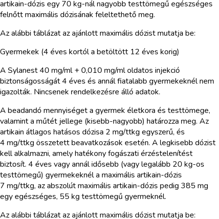
artikain-dózis egy 70 kg-nál nagyobb testtömegű egészséges
felnőtt maximális dózisának feleltethető meg.
Az alábbi táblázat az ajánlott maximális dózist mutatja be:
Gyermekek (4 éves kortól a betöltött 12 éves korig)
A Sylanest 40 mg/ml + 0,010 mg/ml oldatos injekció
biztonságosságát 4 éves és annál fiatalabb gyermekeknél nem
igazolták. Nincsenek rendelkezésre álló adatok.
A beadandó mennyiséget a gyermek életkora és testtömege,
valamint a műtét jellege (kisebb-nagyobb) határozza meg. Az
artikain átlagos hatásos dózisa 2 mg/ttkg egyszerű, és
4 mg/ttkg összetett beavatkozások esetén. A legkisebb dózist
kell alkalmazni, amely hatékony fogászati érzéstelenítést
biztosít. 4 éves vagy annál idősebb (vagy legalább 20 kg-os
testtömegű) gyermekeknél a maximális artikain-dózis
7 mg/ttkg, az abszolút maximális artikain-dózis pedig 385 mg
egy egészséges, 55 kg testtömegű gyermeknél.
Az alábbi táblázat az ajánlott maximális dózist mutatja be: