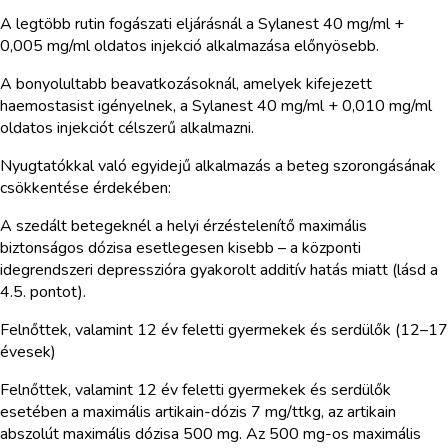
A legtöbb rutin fogászati eljárásnál a Sylanest 40 mg/ml +
0,005 mg/ml oldatos injekció alkalmazása előnyösebb.
A bonyolultabb beavatkozásoknál, amelyek kifejezett
haemostasist igényelnek, a Sylanest 40 mg/ml + 0,010 mg/ml
oldatos injekciót célszerű alkalmazni.
Nyugtatókkal való egyidejű alkalmazás a beteg szorongásának
csökkentése érdekében:
A szedált betegeknél a helyi érzéstelenítő maximális
biztonságos dózisa esetlegesen kisebb – a központi
idegrendszeri depresszióra gyakorolt additív hatás miatt (lásd a
4.5. pontot).
Felnőttek, valamint 12 év feletti gyermekek és serdülők (12–17
évesek)
Felnőttek, valamint 12 év feletti gyermekek és serdülők
esetében a maximális artikain-dózis 7 mg/ttkg, az artikain
abszolút maximális dózisa 500 mg. Az 500 mg-os maximális