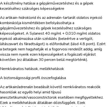
A készítmény hatásai a gépjárművezetéshez és a gépek
kezeléséhez szükséges képességekre
Az artikain-hidroklorid és az adrenalin-tartarát oldatos injekció
kombinációja kismértékben befolyásolhatja a
gépjárművezetéshez és gépek kezeléséhez szükséges
képességeket. A Sylanest 40 mg/ml + 0,010 mg/ml oldatos
injekció alkalmazása után szédülés (beleértve a vertigót,
látászavart és fáradtságot) is előfordulhat (lásd 4.8 pont). Ezért
a betegek nem hagyhatják el a fogorvosi rendelőt addig, amíg
vissza nem nyerik ezen képességeiket a fogászati eljárást
követően (ez általában 30 percen belül megtörténik).
Nemkívánatos hatások, mellékhatások
A biztonságossági profil összefoglalása
Az artikain/adrenalin beadását követő nemkívánatos reakciók
hasonlóak az egyéb helyi amid típusú
anesztetikumok/vasoconstrictorok esetében megfigyeltekhez.
Ezek a mellékhatások általában dózisfüggőek. Ezek