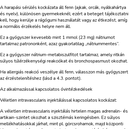
A harapási sérülés kockázata áll fenn (ajkak, orcák, nyálkahártya
és nyelv), különösen gyermekeknél; ezért a beteget tájékoztatni
kell, hogy kerülje a rágógumi használatát vagy az étkezést, amíg
a normális érzékelés helyre nem áll.
Ez a gyógyszer kevesebb mint 1 mmol (23 mg) nátriumot
tartalmaz patrononként, azaz gyakorlatilag „nátriummentes”.
Ez a gyógyszer nátrium-metabiszulfitot tartalmaz, amely ritkán
súlyos túlérzékenységi reakciókat és bronchospasmust okozhat.
Ha allergiás reakció veszélye áll fenn, válasszon más gyógyszert
az érzéstelenítéshez (lásd a 4.3. pontot).
Az alkalmazással kapcsolatos óvintézkedések
Véletlen intravascularis injektálással kapcsolatos kockázat:
A véletlen intravascularis injektálás hirtelen magas adrenalin- és
artikain-szintet okozhat a szisztémás keringésben. Ez súlyos
mellékhatásokkal járhat, mint pl. görcsrohamok, majd központi