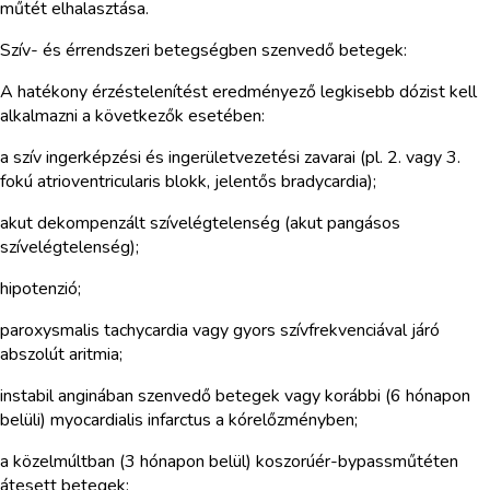
műtét elhalasztása.
Szív- és érrendszeri betegségben szenvedő betegek:
A hatékony érzéstelenítést eredményező legkisebb dózist kell
alkalmazni a következők esetében:
a szív ingerképzési és ingerületvezetési zavarai (pl. 2. vagy 3.
fokú atrioventricularis blokk, jelentős bradycardia);
akut dekompenzált szívelégtelenség (akut pangásos
szívelégtelenség);
hipotenzió;
paroxysmalis tachycardia vagy gyors szívfrekvenciával járó
abszolút aritmia;
instabil anginában szenvedő betegek vagy korábbi (6 hónapon
belüli) myocardialis infarctus a kórelőzményben;
a közelmúltban (3 hónapon belül) koszorúér-bypassműtéten
átesett betegek;