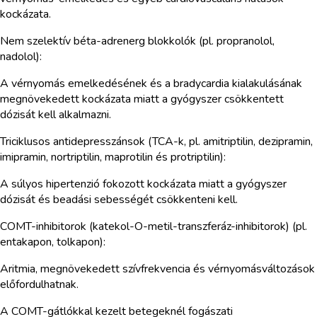
kockázata.
Nem szelektív béta-adrenerg blokkolók (pl. propranolol,
nadolol):
A vérnyomás emelkedésének és a bradycardia kialakulásának
megnövekedett kockázata miatt a gyógyszer csökkentett
dózisát kell alkalmazni.
Triciklusos antidepresszánsok (TCA-k, pl. amitriptilin, dezipramin,
imipramin, nortriptilin, maprotilin és protriptilin):
A súlyos hipertenzió fokozott kockázata miatt a gyógyszer
dózisát és beadási sebességét csökkenteni kell.
COMT-inhibitorok (katekol-O-metil-transzferáz-inhibitorok) (pl.
entakapon, tolkapon):
Aritmia, megnövekedett szívfrekvencia és vérnyomásváltozások
előfordulhatnak.
A COMT-gátlókkal kezelt betegeknél fogászati