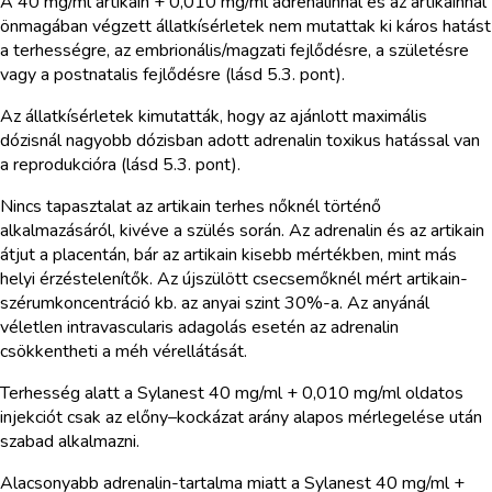
A 40 mg/ml artikain + 0,010 mg/ml adrenalinnal és az artikainnal
önmagában végzett állatkísérletek nem mutattak ki káros hatást
a terhességre, az embrionális/magzati fejlődésre, a születésre
vagy a postnatalis fejlődésre (lásd 5.3. pont).
Az állatkísérletek kimutatták, hogy az ajánlott maximális
dózisnál nagyobb dózisban adott adrenalin toxikus hatással van
a reprodukcióra (lásd 5.3. pont).
Nincs tapasztalat az artikain terhes nőknél történő
alkalmazásáról, kivéve a szülés során. Az adrenalin és az artikain
átjut a placentán, bár az artikain kisebb mértékben, mint más
helyi érzéstelenítők. Az újszülött csecsemőknél mért artikain-
szérumkoncentráció kb. az anyai szint 30%-a. Az anyánál
véletlen intravascularis adagolás esetén az adrenalin
csökkentheti a méh vérellátását.
Terhesség alatt a Sylanest 40 mg/ml + 0,010 mg/ml oldatos
injekciót csak az előny–kockázat arány alapos mérlegelése után
szabad alkalmazni.
Alacsonyabb adrenalin-tartalma miatt a Sylanest 40 mg/ml +