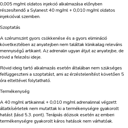
0,005 mg/ml oldatos injekció alkalmazása előnyben
részesítendő a Sylanest 40 mg/ml + 0,010 mg/ml oldatos
injekcióval szemben.
Szoptatás
A szérumszint gyors csökkenése és a gyors elimináció
következtében az anyatejben nem találtak klinikailag releváns
mennyiségű artikaint. Az adrenalin ugyan átjut az anyatejbe, de
rövid a felezési ideje.
Rövid ideig tartó alkalmazás esetén általában nem szükséges
felfüggeszteni a szoptatást, ami az érzéstelenítést követően 5
óra elteltével folytatható.
Termékenység
A 40 mg/ml artikainnal + 0,010 mg/ml adrenalinnal végzett
állatkísérletek nem mutattak ki a termékenységre gyakorolt
hatást (lásd 5.3. pont). Terápiás dózisok esetén az emberi
termékenységre gyakorolt káros hatások nem várhatóak.