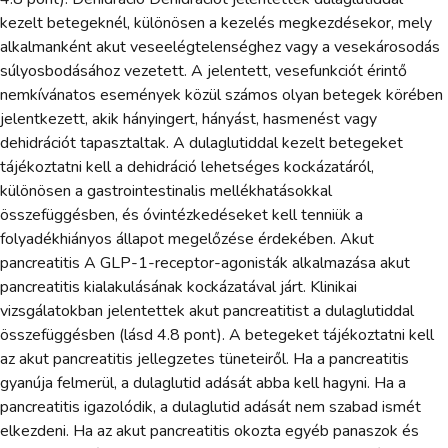
kezelt betegeknél, különösen a kezelés megkezdésekor, mely
alkalmanként akut veseelégtelenséghez vagy a vesekárosodás
súlyosbodásához vezetett. A jelentett, vesefunkciót érintő
nemkívánatos események közül számos olyan betegek körében
jelentkezett, akik hányingert, hányást, hasmenést vagy
dehidrációt tapasztaltak. A dulaglutiddal kezelt betegeket
tájékoztatni kell a dehidráció lehetséges kockázatáról,
különösen a gastrointestinalis mellékhatásokkal
összefüggésben, és óvintézkedéseket kell tenniük a
folyadékhiányos állapot megelőzése érdekében. Akut
pancreatitis A GLP-1-receptor-agonisták alkalmazása akut
pancreatitis kialakulásának kockázatával járt. Klinikai
vizsgálatokban jelentettek akut pancreatitist a dulaglutiddal
összefüggésben (lásd 4.8 pont). A betegeket tájékoztatni kell
az akut pancreatitis jellegzetes tüneteiről. Ha a pancreatitis
gyanúja felmerül, a dulaglutid adását abba kell hagyni. Ha a
pancreatitis igazolódik, a dulaglutid adását nem szabad ismét
elkezdeni. Ha az akut pancreatitis okozta egyéb panaszok és