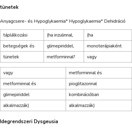
tünetek
Anyagcsere- és Hypoglykaemia* Hypoglykaemia* Dehidráció
táplálkozási
(ha inzulinnal,
(ha
betegségek és
glimepiriddel,
monoterápiaként
tünetek
metforminnal†
vagy
vagy
metforminnal és
metforminnal és
pioglitazonnal
glimepiriddel
kombinációban
alkalmazzák)
alkalmazzák)
Idegrendszeri Dysgeusia