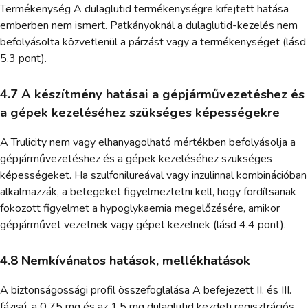
Termékenység A dulaglutid termékenységre kifejtett hatása
emberben nem ismert. Patkányoknál a dulaglutid-kezelés nem
befolyásolta közvetlenül a párzást vagy a termékenységet (lásd
5.3 pont).
4.7 A készítmény hatásai a gépjárművezetéshez és
a gépek kezeléséhez szükséges képességekre
A Trulicity nem vagy elhanyagolható mértékben befolyásolja a
gépjárművezetéshez és a gépek kezeléséhez szükséges
képességeket. Ha szulfonilureával vagy inzulinnal kombinációban
alkalmazzák, a betegeket figyelmeztetni kell, hogy fordítsanak
fokozott figyelmet a hypoglykaemia megelőzésére, amikor
gépjárművet vezetnek vagy gépet kezelnek (lásd 4.4 pont).
4.8 Nemkívánatos hatások, mellékhatások
A biztonságossági profil összefoglalása A befejezett II. és III.
fázisú, a 0,75 mg és az 1,5 mg dulaglutid kezdeti regisztrációs