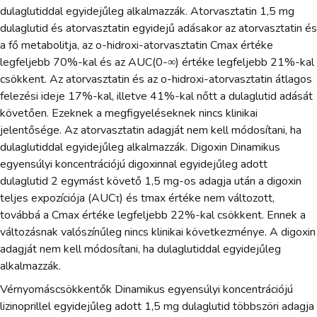
dulaglutiddal egyidejűleg alkalmazzák. Atorvasztatin 1,5 mg
dulaglutid és atorvasztatin egyidejű adásakor az atorvasztatin és
a fő metabolitja, az o-hidroxi-atorvasztatin Cmax értéke
legfeljebb 70%-kal és az AUC(0-∞) értéke legfeljebb 21%-kal
csökkent. Az atorvasztatin és az o-hidroxi-atorvasztatin átlagos
felezési ideje 17%-kal, illetve 41%-kal nőtt a dulaglutid adását
követően. Ezeknek a megfigyeléseknek nincs klinikai
jelentősége. Az atorvasztatin adagját nem kell módosítani, ha
dulaglutiddal egyidejűleg alkalmazzák. Digoxin Dinamikus
egyensúlyi koncentrációjú digoxinnal egyidejűleg adott
dulaglutid 2 egymást követő 1,5 mg-os adagja után a digoxin
teljes expozíciója (AUCτ) és tmax értéke nem változott,
továbbá a Cmax értéke legfeljebb 22%-kal csökkent. Ennek a
változásnak valószínűleg nincs klinikai következménye. A digoxin
adagját nem kell módosítani, ha dulaglutiddal egyidejűleg
alkalmazzák.
Vérnyomáscsökkentők Dinamikus egyensúlyi koncentrációjú
lizinoprillel egyidejűleg adott 1,5 mg dulaglutid többszöri adagja