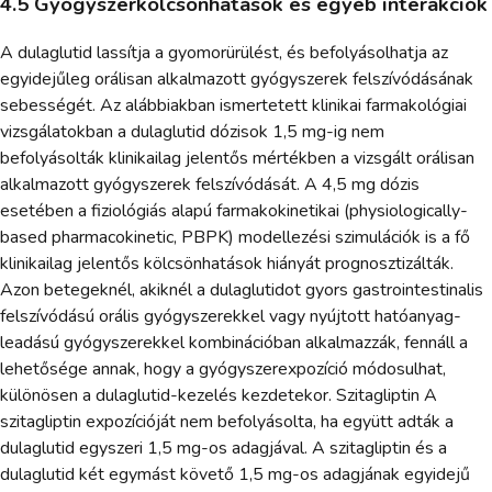
4.5 Gyógyszerkölcsönhatások és egyéb interakciók
A dulaglutid lassítja a gyomorürülést, és befolyásolhatja az
egyidejűleg orálisan alkalmazott gyógyszerek felszívódásának
sebességét. Az alábbiakban ismertetett klinikai farmakológiai
vizsgálatokban a dulaglutid dózisok 1,5 mg-ig nem
befolyásolták klinikailag jelentős mértékben a vizsgált orálisan
alkalmazott gyógyszerek felszívódását. A 4,5 mg dózis
esetében a fiziológiás alapú farmakokinetikai (physiologically-
based pharmacokinetic, PBPK) modellezési szimulációk is a fő
klinikailag jelentős kölcsönhatások hiányát prognosztizálták.
Azon betegeknél, akiknél a dulaglutidot gyors gastrointestinalis
felszívódású orális gyógyszerekkel vagy nyújtott hatóanyag-
leadású gyógyszerekkel kombinációban alkalmazzák, fennáll a
lehetősége annak, hogy a gyógyszerexpozíció módosulhat,
különösen a dulaglutid-kezelés kezdetekor. Szitagliptin A
szitagliptin expozícióját nem befolyásolta, ha együtt adták a
dulaglutid egyszeri 1,5 mg-os adagjával. A szitagliptin és a
dulaglutid két egymást követő 1,5 mg-os adagjának egyidejű