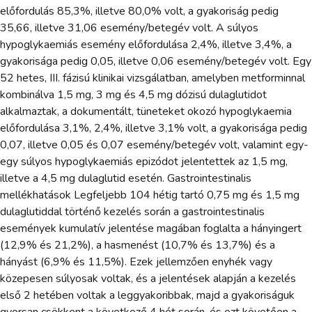
előfordulás 85,3%, illetve 80,0% volt, a gyakoriság pedig
35,66, illetve 31,06 esemény/betegév volt. A súlyos
hypoglykaemiás esemény előfordulása 2,4%, illetve 3,4%, a
gyakorisága pedig 0,05, illetve 0,06 esemény/betegév volt. Egy
52 hetes, III. fázisú klinikai vizsgálatban, amelyben metforminnal
kombinálva 1,5 mg, 3 mg és 4,5 mg dózisú dulaglutidot
alkalmaztak, a dokumentált, tüneteket okozó hypoglykaemia
előfordulása 3,1%, 2,4%, illetve 3,1% volt, a gyakorisága pedig
0,07, illetve 0,05 és 0,07 esemény/betegév volt, valamint egy-
egy súlyos hypoglykaemiás epizódot jelentettek az 1,5 mg,
illetve a 4,5 mg dulaglutid esetén. Gastrointestinalis
mellékhatások Legfeljebb 104 hétig tartó 0,75 mg és 1,5 mg
dulaglutiddal történő kezelés során a gastrointestinalis
események kumulatív jelentése magában foglalta a hányingert
(12,9% és 21,2%), a hasmenést (10,7% és 13,7%) és a
hányást (6,9% és 11,5%). Ezek jellemzően enyhék vagy
közepesen súlyosak voltak, és a jelentések alapján a kezelés
első 2 hetében voltak a leggyakoribbak, majd a gyakoriságuk
gyorsan csökkent a következő 4 hét során, és ezt követően a