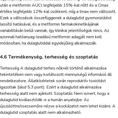
után a metformin AUCτ legfeljebb 15%-kal nőtt és a Cmax
értéke legfeljebb 12%-kal csökkent, míg a tmax nem változott.
Ezek a változások összefüggenek a dulaglutid gyomorürülést
lassító hatásával, és a metformin farmakokinetikájának
variabilitásán belül vannak, így klinikai jelentőségük nincs. Az
azonnali hatóanyag-leadású metformin adagját nem kell
módosítani, ha dulaglutiddal egyidejűleg alkalmazzák.
4.6 Termékenység, terhesség és szoptatás
Terhesség A dulaglutid terhes nőknél történő alkalmazása
tekintetében nem vagy korlátozott mennyiségű információ áll
rendelkezésre. Állatkísérletek során reproduktív toxicitást
igazoltak (lásd 5.3 pont). Ezért a dulaglutid alkalmazása
terhesség alatt nem ajánlott. Szoptatás Nem ismert, hogy a
dulaglutid kiválasztódik-e a humán anyatejbe. Az
újszülöttre/csecsemőre nézve a kockázatot nem lehet kizárni. A
dulaglutid szoptatás alatt nem alkalmazható.