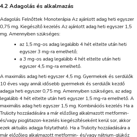
4.2 Adagolás és alkalmazás
Adagolás Felnőttek Monoterápia Az ajánlott adag heti egyszer
0,75 mg. Kiegészítő kezelés Az ajánlott adag heti egyszer 1,5
mg. Amennyiben szükséges:
az 1,5 mg-os adag legalább 4 hét eltelte után heti
egyszer 3 mg-ra emelhető;
a 3 mg-os adag legalább 4 hét eltelte után heti
egyszer 4,5 mg-ra emelhető.
A maximális adag heti egyszer 4,5 mg. Gyermekek és serdülők
10 éves vagy annál idősebb gyermekek és serdülők kezdő
adagja heti egyszer 0,75 mg. Amennyiben szükséges, az adag
legalább 4 hét eltelte után heti egyszer 1,5 mg-ra emelhető. A
maximális adag heti egyszer 1,5 mg. Kombinációs kezelés Ha a
Trulicity hozzáadására a már előzőleg alkalmazott metformin-
és/vagy pioglitazon-kezelés kiegészítéseként kerül sor, akkor
ezek aktuális adagja folytatható. Ha a Trulicity hozzáadására a
már előzőleg alkalmazott metformin- és/vagy nátrium-glükóz