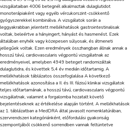
vizsgálataiban 4006 betegnél alkalmaztak dulaglutidot
monoterápiaként vagy egyéb vércukorszint-csökkentő
gyógyszerekkel kombinálva. A vizsgálatok során a
leggyakrabban jelentett mellékhatások gastrointestinalisak
voltak, beleértve a hányingert, hányást és hasmenést. Ezek
általában enyhék vagy közepesen súlyosak, és átmeneti
jellegűek voltak. Ezen eredmények összhangban állnak annak a
hosszú távú, cardiovascularis végpontú vizsgálatnak az
eredményeivel, amelyben 4949 beteget randomizáltak
dulaglutidra, és követtek 5,4 év medián időtartamig. A
mellékhatások táblázatos összefoglalása A következő
mellékhatások azonosítása a II. és III. fázisú klinikai vizsgálatok
teljes időtartamának, a hosszú távú, cardiovascularis végpontú
vizsgálatnak, valamint a forgalomba hozatalt követő
bejelentéseknek az értékelése alapján történt. A mellékhatások
az 1. táblázatban a MedDRA által javasolt nomenklatúrában,
szervrendszeri kategóriánként, előfordulási gyakoriság
szempontjából csökkenő sorrendben vannak feltüntetve