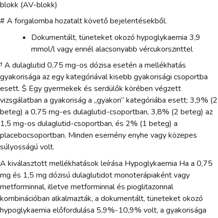
blokk (AV-blokk)
# A forgalomba hozatalt követő bejelentésekből.
Dokumentált, tüneteket okozó hypoglykaemia 3,9
mmol/l vagy ennél alacsonyabb vércukorszinttel
† A dulaglutid 0,75 mg-os dózisa esetén a mellékhatás
gyakorisága az egy kategóriával kisebb gyakorisági csoportba
esett. $ Egy gyermekek és serdülők körében végzett
vizsgálatban a gyakoriság a „gyakori” kategóriába esett; 3,9% (2
beteg) a 0,75 mg-es dulaglutid-csoportban, 3,8% (2 beteg) az
1,5 mg-os dulaglutid-csoportban, és 2% (1 beteg) a
placebocsoportban. Minden esemény enyhe vagy közepes
súlyosságú volt.
A kiválasztott mellékhatások leírása Hypoglykaemia Ha a 0,75
mg és 1,5 mg dózisú dulaglutidot monoterápiaként vagy
metforminnal, illetve metforminnal és pioglitazonnal
kombinációban alkalmazták, a dokumentált, tüneteket okozó
hypoglykaemia előfordulása 5,9%-10,9% volt, a gyakorisága