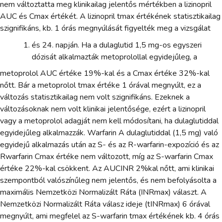
nem változtatta meg klinikailag jelentős mértékben a lizinopril
AUC és Cmax értékét. A lizinopril tmax értékének statisztikailag
szignifikáns, kb. 1 órás megnyúlását figyelték meg a vizsgálat
és 24. napján. Ha a dulaglutid 1,5 mg-os egyszeri
dózisát alkalmazták metoprolollal egyidejűleg, a
metoprolol AUC értéke 19%-kal és a Cmax értéke 32%-kal
nőtt. Bár a metoprolol tmax értéke 1 órával megnyúlt, ez a
változás statisztikailag nem volt szignifikáns. Ezeknek a
változásoknak nem volt klinikai jelentősége, ezért a lizinopril
vagy a metoprolol adagját nem kell módosítani, ha dulaglutiddal
egyidejűleg alkalmazzák. Warfarin A dulaglutiddal (1,5 mg) való
egyidejű alkalmazás után az S- és az R-warfarin-expozíció és az
Rwarfarin Cmax értéke nem változott, míg az S-warfarin Cmax
értéke 22%-kal csökkent. Az AUCINR 2%kal nőtt, ami klinikai
szempontból valószínűleg nem jelentős, és nem befolyásolta a
maximális Nemzetközi Normalizált Ráta (INRmax) választ. A
Nemzetközi Normalizált Ráta válasz ideje (tINRmax) 6 órával
megnyúlt, ami megfelel az S-warfarin tmax értékének kb. 4 órás