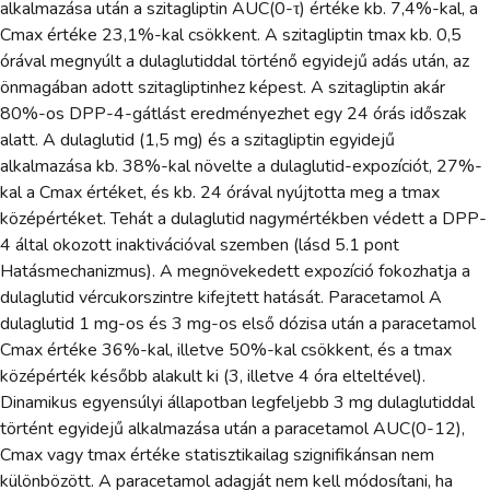
alkalmazása után a szitagliptin AUC(0-τ) értéke kb. 7,4%-kal, a
Cmax értéke 23,1%-kal csökkent. A szitagliptin tmax kb. 0,5
órával megnyúlt a dulaglutiddal történő egyidejű adás után, az
önmagában adott szitagliptinhez képest. A szitagliptin akár
80%-os DPP-4-gátlást eredményezhet egy 24 órás időszak
alatt. A dulaglutid (1,5 mg) és a szitagliptin egyidejű
alkalmazása kb. 38%-kal növelte a dulaglutid-expozíciót, 27%-
kal a Cmax értéket, és kb. 24 órával nyújtotta meg a tmax
középértéket. Tehát a dulaglutid nagymértékben védett a DPP-
4 által okozott inaktivációval szemben (lásd 5.1 pont
Hatásmechanizmus). A megnövekedett expozíció fokozhatja a
dulaglutid vércukorszintre kifejtett hatását. Paracetamol A
dulaglutid 1 mg-os és 3 mg-os első dózisa után a paracetamol
Cmax értéke 36%-kal, illetve 50%-kal csökkent, és a tmax
középérték később alakult ki (3, illetve 4 óra elteltével).
Dinamikus egyensúlyi állapotban legfeljebb 3 mg dulaglutiddal
történt egyidejű alkalmazása után a paracetamol AUC(0-12),
Cmax vagy tmax értéke statisztikailag szignifikánsan nem
különbözött. A paracetamol adagját nem kell módosítani, ha