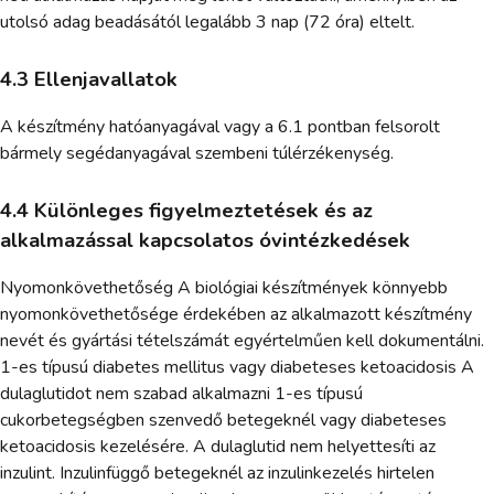
utolsó adag beadásától legalább 3 nap (72 óra) eltelt.
4.3 Ellenjavallatok
A készítmény hatóanyagával vagy a 6.1 pontban felsorolt
bármely segédanyagával szembeni túlérzékenység.
4.4 Különleges figyelmeztetések és az
alkalmazással kapcsolatos óvintézkedések
Nyomonkövethetőség A biológiai készítmények könnyebb
nyomonkövethetősége érdekében az alkalmazott készítmény
nevét és gyártási tételszámát egyértelműen kell dokumentálni.
1-es típusú diabetes mellitus vagy diabeteses ketoacidosis A
dulaglutidot nem szabad alkalmazni 1-es típusú
cukorbetegségben szenvedő betegeknél vagy diabeteses
ketoacidosis kezelésére. A dulaglutid nem helyettesíti az
inzulint. Inzulinfüggő betegeknél az inzulinkezelés hirtelen