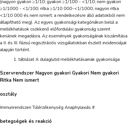
(nagyon gyakori ≥1/10; gyakori ≥1/100 - <1/10; nem gyakori
≥1/1000 - <1/100; ritka ≥1/10 000-<1/1000; nagyon ritka
<1/10 000 és nem ismert: a rendelkezésre álló adatokból nem
állapítható meg). Az egyes gyakorisági kategóriákon belül a
mellékhatások csökkenő előfordulási gyakoriság szerint
kerülnek megadásra. Az események gyakoriságának kiszámítása
a II. és III. fázisú regisztrációs vizsgálatokban észlelt incidenciájuk
alapján történt.
táblázat A dulaglutid mellékhatásainak gyakorisága
Szervrendszer Nagyon gyakori Gyakori Nem gyakori
Ritka Nem ismert
osztály
Immunrendszeri Túlérzékenység Anaphylaxiás #
betegségek és reakció