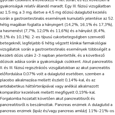
gyakoriságuk relatív állandó maradt. Egy III. fázisú vizsgálatban
az 1,5 mg, a 3 mg, illetve a 4,5 mg dózisú dulaglutid kezelés
során a gastrointestinalis események kumulatív jelentése az 52.
hétig magában foglalta a hányingert (14,2%, 16,1% és 17,3%),
a hasmenést (7,7%, 12,0% és 11,6%) és a hányást (6,4%,
9,1% és 10,1%). 2-es típusú cukorbetegségben szenvedő
betegeknél, legfeljebb 6 hétig végzett klinikai farmakológiai
vizsgálatok során a gastrointestinalis események többségét a
kezdeti dózis utáni 2-3 napban jelentették, és a következő
dózisok adása során a gyakoriságuk csökkent. Akut pancreatitis
II. és III. fázisú regisztrációs vizsgálatokban az akut pancreatitis
előfordulása 0,07% volt a dulaglutid esetében, szemben a
placebo alkalmazása mellett észlelt 0,14%-kal, és az
antidiabetikus háttérterápiával vagy anélkül alkalmazott
komparátor kezelések mellett megfigyelt 0,19%-kal.
Forgalomba hozatalt követően akut pancreatitisről és
pancreatitisről is beszámoltak. Pancreas enzimek A dulaglutid a
pancreas enzimek (lipáz és/vagy pancreas amiláz) 11%-21%-os