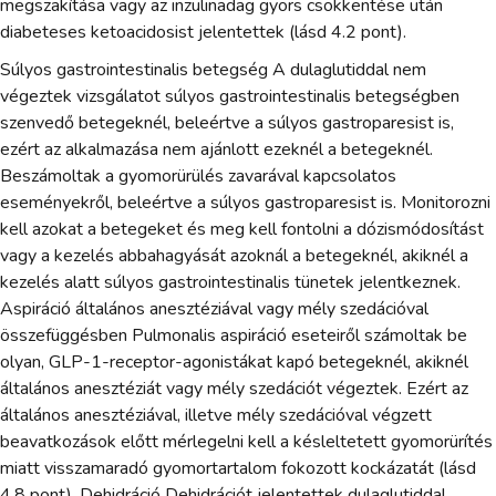
megszakítása vagy az inzulinadag gyors csökkentése után
diabeteses ketoacidosist jelentettek (lásd 4.2 pont).
Súlyos gastrointestinalis betegség A dulaglutiddal nem
végeztek vizsgálatot súlyos gastrointestinalis betegségben
szenvedő betegeknél, beleértve a súlyos gastroparesist is,
ezért az alkalmazása nem ajánlott ezeknél a betegeknél.
Beszámoltak a gyomorürülés zavarával kapcsolatos
eseményekről, beleértve a súlyos gastroparesist is. Monitorozni
kell azokat a betegeket és meg kell fontolni a dózismódosítást
vagy a kezelés abbahagyását azoknál a betegeknél, akiknél a
kezelés alatt súlyos gastrointestinalis tünetek jelentkeznek.
Aspiráció általános anesztéziával vagy mély szedációval
összefüggésben Pulmonalis aspiráció eseteiről számoltak be
olyan, GLP-1-receptor-agonistákat kapó betegeknél, akiknél
általános anesztéziát vagy mély szedációt végeztek. Ezért az
általános anesztéziával, illetve mély szedációval végzett
beavatkozások előtt mérlegelni kell a késleltetett gyomorürítés
miatt visszamaradó gyomortartalom fokozott kockázatát (lásd
4.8 pont). Dehidráció Dehidrációt jelentettek dulaglutiddal