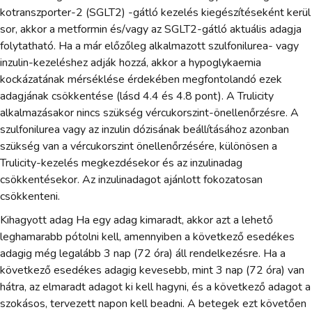
kotranszporter-2 (SGLT2) -gátló kezelés kiegészítéseként kerül
sor, akkor a metformin és/vagy az SGLT2-gátló aktuális adagja
folytatható. Ha a már előzőleg alkalmazott szulfonilurea- vagy
inzulin-kezeléshez adják hozzá, akkor a hypoglykaemia
kockázatának mérséklése érdekében megfontolandó ezek
adagjának csökkentése (lásd 4.4 és 4.8 pont). A Trulicity
alkalmazásakor nincs szükség vércukorszint-önellenőrzésre. A
szulfonilurea vagy az inzulin dózisának beállításához azonban
szükség van a vércukorszint önellenőrzésére, különösen a
Trulicity-kezelés megkezdésekor és az inzulinadag
csökkentésekor. Az inzulinadagot ajánlott fokozatosan
csökkenteni.
Kihagyott adag Ha egy adag kimaradt, akkor azt a lehető
leghamarabb pótolni kell, amennyiben a következő esedékes
adagig még legalább 3 nap (72 óra) áll rendelkezésre. Ha a
következő esedékes adagig kevesebb, mint 3 nap (72 óra) van
hátra, az elmaradt adagot ki kell hagyni, és a következő adagot a
szokásos, tervezett napon kell beadni. A betegek ezt követően