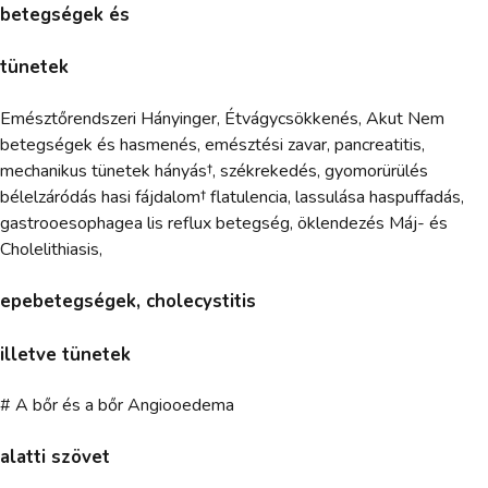
betegségek és
tünetek
Emésztőrendszeri Hányinger, Étvágycsökkenés, Akut Nem
betegségek és hasmenés, emésztési zavar, pancreatitis,
mechanikus tünetek hányás†, székrekedés, gyomorürülés
bélelzáródás hasi fájdalom† flatulencia, lassulása haspuffadás,
gastrooesophagea lis reflux betegség, öklendezés Máj- és
Cholelithiasis,
epebetegségek, cholecystitis
illetve tünetek
# A bőr és a bőr Angiooedema
alatti szövet