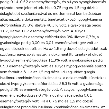
pedig 0,14-0,62 esemény/betegév, és súlyos hypoglykaemiás
epizódot nem jelentettek. Ha a 0,75 mg és 1,5 mg dózisú
dulaglutidot szulfonilureával és metforminnal kombinációban
alkalmazták, a dokumentált, tüneteket okozó hypoglykaemia
előfordulása 39,0%, illetve 40,3% volt, a gyakorisága pedig
1,67, illetve 1,67 esemény/betegév volt. A súlyos
hypoglykaemiás esemény előfordulása 0%, illetve 0,7%, a
gyakorisága pedig 0,00 és 0,01 esemény/betegév volt az
egyes dózisok esetében. Ha az 1,5 mg dózisú dulaglutidot csak
szulfonilureával alkalmazták, a dokumentált, tüneteket okozó
hypoglykaemia előfordulása 11,3% volt, a gyakorisága pedig
0,90 esemény/betegév volt, és súlyos hypoglykaemiás epizód
nem fordult elő. Ha az 1,5 mg dózisú dulaglutidot glargin
inzulinnal kombinációban alkalmazták, a dokumentált, tüneteket
okozó hypoglykaemia előfordulása 35,3% volt, a gyakorisága
pedig 3,38 esemény/betegév volt. A súlyos hypoglykaemiás
esemény előfordulása 0,7%, a gyakorisága pedig 0,01
esemény/betegév volt. Ha a 0,75 mg és 1,5 mg dózisú
dulaglutidot prandiális inzulinnal kombinációban alkalmazták, az