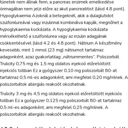
tünetek nem állnak fenn, a pancreas enzimek emelkedése
önmagában nem jelzi előre az akut pancreatitist (lásd 4.8 pont).
Hypoglykaemia Azoknál a betegeknél, akik a dulaglutidot
szulfonilureával vagy inzulinnal kombinálva kapják, megnőhet a
hypoglykaemia kockázata. A hypoglykaemia kockázata
mérsékelhető a szulfonilurea vagy az inzulin adagjának
csökkentésével (lásd 4.2 és 4.8 pont). Nátrium A készítmény
kevesebb, mint 1 mmol (23 mg) nátriumot tartalmaz
adagonként, azaz gyakorlatilag „nátriummentes”. Poliszorbát
Trulicity 0,75 mg és 1,5 mg oldatos injekció előretöltött
injekciós tollban Ez a gyógyszer 0,10 mg poliszorbát 80-at
tartalmaz 0,5 ml-es adagonként, ami megfelel 0,20 mg/mlnek. A
poliszorbátok allergiás reakciót okozhatnak.
Trulicity 3 mg és 4,5 mg oldatos injekció előretöltött injekciós
tollban Ez a gyógyszer 0,125 mg poliszorbát 80-at tartalmaz
0,5 ml-es adagonként, ami megfelel 0,25 mg/mlnek. A
poliszorbátok allergiás reakciót okozhatnak.