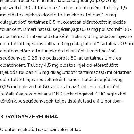
injekciós tollanként. Ismert hatású segédanyag: 0,20 mg
poliszorbát 80-at tartalmaz 1 ml-es oldatonként. Trulicity 1,5
mg oldatos injekció előretöltött injekciós tollban 1,5 mg
dulaglutidot* tartalmaz 0,5 ml oldatban előretöltött injekciós
tollanként. Ismert hatású segédanyag: 0,20 mg poliszorbát 80-
at tartalmaz 1 ml-es oldatonként. Trulicity 3 mg oldatos injekció
előretöltött injekciós tollban 3 mg dulaglutidot* tartalmaz 0,5 ml
oldatban előretöltött injekciós tollanként. Ismert hatású
segédanyag: 0,25 mg poliszorbát 80-at tartalmaz 1 ml-es
oldatonként. Trulicity 4,5 mg oldatos injekció előretöltött
injekciós tollban 4,5 mg dulaglutidot* tartalmaz 0,5 ml oldatban
előretöltött injekciós tollanként. Ismert hatású segédanyag:
0,25 mg poliszorbát 80-at tartalmaz 1 ml-es oldatonként.
*előállítása rekombináns DNS technológiával, CHO sejtekből
történik. A segédanyagok teljes listáját lásd a 6.1 pontban.
3. GYÓGYSZERFORMA
Oldatos injekció. Tiszta, színtelen oldat.