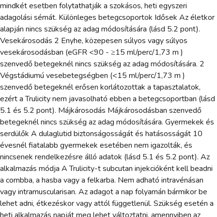
mindkét esetben folytathatják a szokásos, heti egyszeri
adagolási sémát. Különleges betegcsoportok Idősek Az életkor
alapján nincs szükség az adag módosítására (lásd 5.2 pont).
Vesekárosodás 2 Enyhe, közepesen súlyos vagy súlyos
vesekárosodásban (eGFR <90 - ≥15 ml/perc/1,73 m )
szenvedő betegeknél nincs szükség az adag módosítására. 2
Végstádiumú vesebetegségben (<15 ml/perc/1,73 m )
szenvedő betegeknél erősen korlátozottak a tapasztalatok,
ezért a Trulicity nem javasolható ebben a betegcsoportban (lásd
5.1 és 5.2 pont). Májkárosodás Májkárosodásban szenvedő
betegeknél nincs szükség az adag módosítására. Gyermekek és
serdülők A dulaglutid biztonságosságát és hatásosságát 10
évesnél fiatalabb gyermekek esetében nem igazolták, és
nincsenek rendelkezésre álló adatok (lásd 5.1 és 5.2 pont). Az
alkalmazás módja A Trulicity-t subcutan injekcióként kell beadni
a combba, a hasba vagy a felkarba. Nem adható intravénásan
vagy intramuscularisan. Az adagot a nap folyamán bármikor be
lehet adni, étkezéskor vagy attól függetlenül. Szükség esetén a
heti alkalmazás napját meg lehet változtatni, amennyiben az