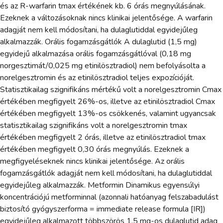
és az R-warfarin tmax értékének kb. 6 órás megnyúlásának.
Ezeknek a változásoknak nincs klinikai jelentősége. A warfarin
adagját nem kell módosítani, ha dulaglutiddal egyidejűleg
alkalmazzák. Orális fogamzásgátlók A dulaglutid (1,5 mg)
egyidejű alkalmazása orális fogamzásgátlóval (0,18 mg
norgesztimát/0,025 mg etinilösztradiol) nem befolyásolta a
norelgesztromin és az etinilösztradiol teljes expozícióját.
Statisztikailag szignifikáns mértékű volt a norelgesztromin Cmax
értékében megfigyelt 26%-os, illetve az etinilösztradiol Cmax
értékében megfigyelt 13%-os csökkenés, valamint ugyancsak
statisztikailag szignifikáns volt a norelgesztromin tmax
értékében megfigyelt 2 órás, illetve az etinilösztradiol tmax
értékében megfigyelt 0,30 órás megnyúlás. Ezeknek a
megfigyeléseknek nincs klinikai jelentősége. Az orális
fogamzásgátlók adagját nem kell módosítani, ha dulaglutiddal
egyidejűleg alkalmazzák. Metformin Dinamikus egyensúlyi
koncentrációjú metforminnal (azonnali hatóanyag felszabadulást
biztosító gyógyszerforma = immediate release formula [IR])
egyidejűleg alkalmazott többszörös 1,5 mg-os dulaglutid adag