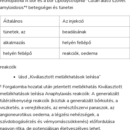
retinopathia A bőr és a bőr Lipodystrophia* Cutan alatti szövet
amyloidosis*† betegségei és tünetei
Általános
Az injekció
tünetek, az
beadásának
alkalmazás
helyén fellépő
helyén fellépő
reakciók, oedema
reakciók
lásd „Kiválasztott mellékhatások leírása”
† Forgalomba hozatal után jelentett mellékhatás Kiválasztott
mellékhatások leírása Anaphylaxiás reakciók: A generalizált
túlérzékenységi reakciók (köztük a generalizált bőrkiütés, a
viszketés, a verejtékezés, az emésztőszervi panaszok, az
angioneurotikus oedema, a légzési nehézségek, a
szívdobogásérzés és vérnyomáscsökkenés) előfordulása
nagyon ritka, de potenciálisan életveszélyes lehet.