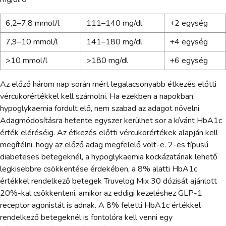
6,2–7,8 mmol/l
111–140 mg/dl
+2 egység
7,9–10 mmol/l
141–180 mg/dl
+4 egység
>10 mmol/l
>180 mg/dl
+6 egység
Az előző három nap során mért legalacsonyabb étkezés előtti
vércukorértékkel kell számolni. Ha ezekben a napokban
hypoglykaemia fordult elő, nem szabad az adagot növelni.
Adagmódosításra hetente egyszer kerülhet sor a kívánt HbA1c
érték eléréséig. Az étkezés előtti vércukorértékek alapján kell
megítélni, hogy az előző adag megfelelő volt-e. 2-es típusú
diabeteses betegeknél, a hypoglykaemia kockázatának lehető
legkisebbre csökkentése érdekében, a 8% alatti HbA1c
értékkel rendelkező betegek Truvelog Mix 30 dózisát ajánlott
20%-kal csökkenteni, amikor az eddigi kezeléshez GLP-1
receptor agonistát is adnak. A 8% feletti HbA1c értékkel
rendelkező betegeknél is fontolóra kell venni egy