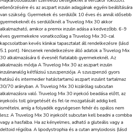
Májkárosodásban szenvedő betegeknél a vércukor fokozott
ellenőrzésére és az aszpart inzulin adagjának egyéni beállítására
van szükség. Gyermekek és serdülők 10 éves és annál idősebb
gyermekeknél és serdülőknél a Truvelog Mix 30 akkor
alkalmazható, amikor a premix inzulin adása a kedvezőbb. 6-9
éves gyermekekre vonatkozólag a Truvelog Mix 30-cal
kapcsolatban kevés klinikai tapasztalat áll rendelkezésre (lásd
5.1 pont). Nincsenek rendelkezésre álló adatok a Truvelog Mix
30 alkalmazására 6 évesnél fiatalabb gyermekeknél. Az
alkalmazás módja A Truvelog Mix 30 az aszpart inzulin
inzulinanalóg kétfázisú szuszpenziója. A szuszpenzió gyors
hatású és intermedier hatástartamú aszpart inzulint tartalmaz
30/70 arányban. A Truvelog Mix 30 kizárólag subcutan
alkalmazásra való. Truvelog Mix 30 injekció beadása előtt, az
injekciós toll görgetését és fel-le mozgatását addig kell
ismételni, amíg a folyadék egységesen fehér és opálos nem
lesz. A Truvelog Mix 30 injekciót subcutan kell beadni a combba
vagy a hasfalba. Ha az kényelmes, adható a gluteális vagy a
deltoid régióba. A lipodystrophia és a cutan amyloidosis (lásd