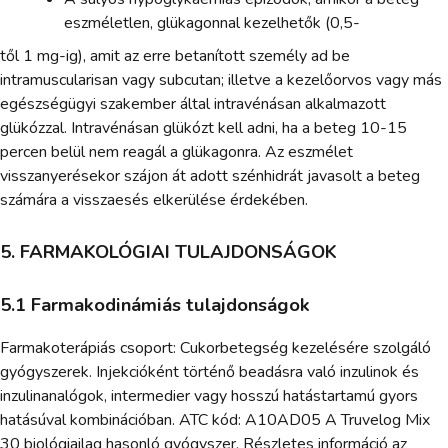
eszméletlen, glükagonnal kezelhetők (0,5-
től 1 mg-ig), amit az erre betanított személy ad be
intramuscularisan vagy subcutan; illetve a kezelőorvos vagy más
egészségügyi szakember által intravénásan alkalmazott
glükózzal. Intravénásan glükózt kell adni, ha a beteg 10-15
percen belül nem reagál a glükagonra. Az eszmélet
visszanyerésekor szájon át adott szénhidrát javasolt a beteg
számára a visszaesés elkerülése érdekében.
5. FARMAKOLÓGIAI TULAJDONSÁGOK
5.1 Farmakodinámiás tulajdonságok
Farmakoterápiás csoport: Cukorbetegség kezelésére szolgáló
gyógyszerek. Injekcióként történő beadásra való inzulinok és
inzulinanalógok, intermedier vagy hosszú hatástartamú gyors
hatásúval kombinációban. ATC kód: A10AD05 A Truvelog Mix
30 biológiailag hasonló gyógyszer. Részletes információ az