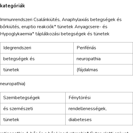
kategóriák
Immunrendszeri Csalánkiütés, Anaphylaxiás betegségek és
bőrkiütés, eruptio reakciók* tünetek Anyagcsere- és
Hypoglykaemia* táplálkozási betegségek és tünetek
Idegrendszeri
Perifériás
betegségek és
neuropathia
tünetek
(fájdalmas
neuropathia)
Szembetegségek
Fénytörési
és szemészeti
rendellenességek,
tünetek
diabeteses