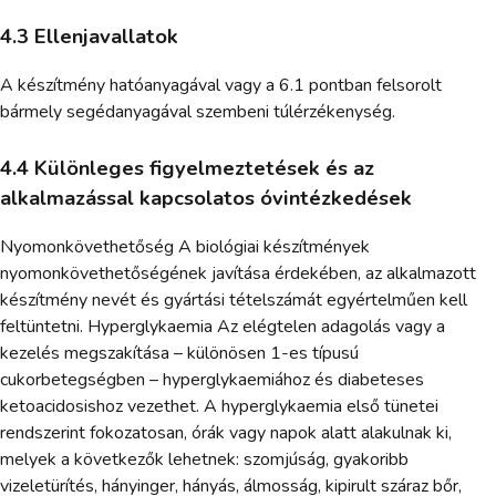
4.3 Ellenjavallatok
A készítmény hatóanyagával vagy a 6.1 pontban felsorolt
bármely segédanyagával szembeni túlérzékenység.
4.4 Különleges figyelmeztetések és az
alkalmazással kapcsolatos óvintézkedések
Nyomonkövethetőség A biológiai készítmények
nyomonkövethetőségének javítása érdekében, az alkalmazott
készítmény nevét és gyártási tételszámát egyértelműen kell
feltüntetni. Hyperglykaemia Az elégtelen adagolás vagy a
kezelés megszakítása – különösen 1-es típusú
cukorbetegségben – hyperglykaemiához és diabeteses
ketoacidosishoz vezethet. A hyperglykaemia első tünetei
rendszerint fokozatosan, órák vagy napok alatt alakulnak ki,
melyek a következők lehetnek: szomjúság, gyakoribb
vizeletürítés, hányinger, hányás, álmosság, kipirult száraz bőr,