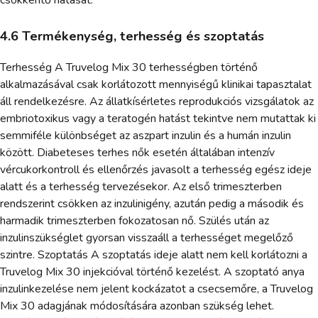
4.6 Termékenység, terhesség és szoptatás
Terhesség A Truvelog Mix 30 terhességben történő
alkalmazásával csak korlátozott mennyiségű klinikai tapasztalat
áll rendelkezésre. Az állatkísérletes reprodukciós vizsgálatok az
embriotoxikus vagy a teratogén hatást tekintve nem mutattak ki
semmiféle különbséget az aszpart inzulin és a humán inzulin
között. Diabeteses terhes nők esetén általában intenzív
vércukorkontroll és ellenőrzés javasolt a terhesség egész ideje
alatt és a terhesség tervezésekor. Az első trimeszterben
rendszerint csökken az inzulinigény, azután pedig a második és
harmadik trimeszterben fokozatosan nő. Szülés után az
inzulinszükséglet gyorsan visszaáll a terhességet megelőző
szintre. Szoptatás A szoptatás ideje alatt nem kell korlátozni a
Truvelog Mix 30 injekcióval történő kezelést. A szoptató anya
inzulinkezelése nem jelent kockázatot a csecsemőre, a Truvelog
Mix 30 adagjának módosítására azonban szükség lehet.