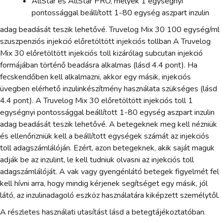
AllStar és AllStar PRO, melyek 1 egységnyi
pontossággal beállított 1-80 egység aszpart inzulin
adag beadását teszik lehetővé. Truvelog Mix 30 100 egység/ml
szuszpenziós injekció előretöltött injekciós tollban A Truvelog
Mix 30 előretöltött injekciós toll kizárólag subcutan injekció
formájában történő beadásra alkalmas (lásd 4.4 pont). Ha
fecskendőben kell alkalmazni, akkor egy másik, injekciós
üvegben elérhető inzulinkészítmény használata szükséges (lásd
4.4 pont). A Truvelog Mix 30 előretöltött injekciós toll 1
egységnyi pontossággal beállított 1-80 egység aszpart inzulin
adag beadását teszik lehetővé. A betegeknek meg kell nézniük
és ellenőrizniük kell a beállított egységek számát az injekciós
toll adagszámlálóján. Ezért, azon betegeknek, akik saját maguk
adják be az inzulint, le kell tudniuk olvasni az injekciós toll
adagszámlálóját. A vak vagy gyengénlátó betegek figyelmét fel
kell hívni arra, hogy mindig kérjenek segítséget egy másik, jól
látó, az inzulinadagoló eszköz használatára kiképzett személytől.
A részletes használati utasítást lásd a betegtájékoztatóban.