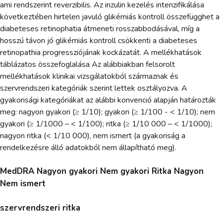
ami rendszerint reverzibilis. Az inzulin kezelés intenzifikálása
következtében hirtelen javuló glikémiás kontroll összefügghet a
diabeteses retinophatia átmeneti rosszabbodásával, míg a
hosszú távon jó glikémiás kontroll csökkenti a diabeteses
retinopathia progressziójának kockázatát. A mellékhatások
táblázatos összefoglalása Az alábbiakban felsorolt
mellékhatások klinikai vizsgálatokból származnak és
szervrendszeri kategóriák szerint lettek osztályozva. A
gyakorisági kategóriákat az alábbi konvenció alapján határozták
meg: nagyon gyakori (≥ 1/10); gyakori (≥ 1/100 - < 1/10); nem
gyakori (≥ 1/1000 – < 1/100); ritka (≥ 1/10 000 – < 1/1000);
nagyon ritka (< 1/10 000), nem ismert (a gyakoriság a
rendelkezésre álló adatokból nem állapítható meg).
MedDRA Nagyon gyakori Nem gyakori Ritka Nagyon
Nem ismert
szervrendszeri ritka