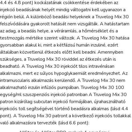
4.4 és 4.8 pont) kockázatának csökkentése érdekében az
injekció beadásának helyét mindig váltogatni kell ugyanazon a
régión belül. A különböző beadási helyeknek a Truvelog Mix 30
felszívódására gyakorolt hatását nem vizsgálták. A hatástartam
az adag, a beadás helye, a véráramlás, a hőmérséklet és a
testmozgás mértéke szerint változik. A Truvelog Mix 30 hatása
gyorsabban alakul ki, mint a kétfázisú humán inzuliné, ezért
általában közvetlenül étkezés előtt kell beadni. Amennyiben
szükséges, a Truvelog Mix 30 röviddel az étkezés után is
beadható. A Truvelog Mix 30 injekciót tilos intravénásan
alkalmazni, mert ez súlyos hypoglykaemiát eredményezhet. Az
intramuscularis alkalmazás kerülendő. A Truvelog Mix 30 nem
alkalmazható inzulin infúziós pumpában. Truvelog Mix 30 100
egység/ml szuszpenziós injekció patronban A Truvelog Mix 30
patron kizárólag subcutan injekció formájában, újrahasználható
injekciós toll segítségével történő beadásra alkalmas (lásd 4.4
pont). A Truvelog Mix 30 patront a következő injekciós tollakkal
való alkalmazásra tervezték (lásd 6.6 pont):