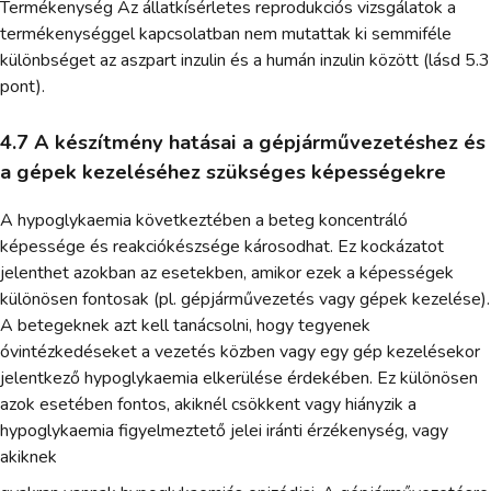
Termékenység Az állatkísérletes reprodukciós vizsgálatok a
termékenységgel kapcsolatban nem mutattak ki semmiféle
különbséget az aszpart inzulin és a humán inzulin között (lásd 5.3
pont).
4.7 A készítmény hatásai a gépjárművezetéshez és
a gépek kezeléséhez szükséges képességekre
A hypoglykaemia következtében a beteg koncentráló
képessége és reakciókészsége károsodhat. Ez kockázatot
jelenthet azokban az esetekben, amikor ezek a képességek
különösen fontosak (pl. gépjárművezetés vagy gépek kezelése).
A betegeknek azt kell tanácsolni, hogy tegyenek
óvintézkedéseket a vezetés közben vagy egy gép kezelésekor
jelentkező hypoglykaemia elkerülése érdekében. Ez különösen
azok esetében fontos, akiknél csökkent vagy hiányzik a
hypoglykaemia figyelmeztető jelei iránti érzékenység, vagy
akiknek