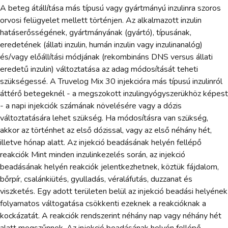
A beteg átállítása más típusú vagy gyártmányú inzulinra szoros
orvosi felügyelet mellett történjen. Az alkalmazott inzulin
hatáserősségének, gyártmányának (gyártó), típusának,
eredetének (állati inzulin, humán inzulin vagy inzulinanalóg)
és/vagy előállítási módjának (rekombináns DNS versus állati
eredetű inzulin) változtatása az adag módosítását teheti
szükségessé. A Truvelog Mix 30 injekcióra más típusú inzulinról
áttérő betegeknél - a megszokott inzulingyógyszerükhöz képest
- a napi injekciók számának növelésére vagy a dózis
változtatására lehet szükség. Ha módosításra van szükség,
akkor az történhet az első dózissal, vagy az első néhány hét,
illetve hónap alatt. Az injekció beadásának helyén fellépő
reakciók Mint minden inzulinkezelés során, az injekció
beadásának helyén reakciók jelentkezhetnek, köztük fájdalom,
bőrpír, csalánkiütés, gyulladás, véraláfutás, duzzanat és
viszketés. Egy adott területen belül az injekció beadási helyének
folyamatos váltogatása csökkenti ezeknek a reakcióknak a
kockázatát. A reakciók rendszerint néhány nap vagy néhány hét