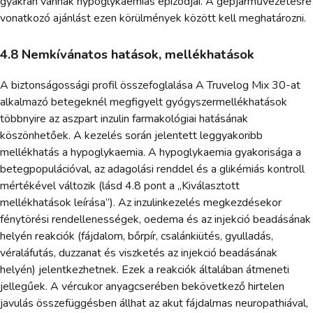
gyakran vannak hypoglykaemiás epizódjai. A gépjárművezetésre
vonatkozó ajánlást ezen körülmények között kell meghatározni.
4.8 Nemkívánatos hatások, mellékhatások
A biztonságossági profil összefoglalása A Truvelog Mix 30-at
alkalmazó betegeknél megfigyelt gyógyszermellékhatások
többnyire az aszpart inzulin farmakológiai hatásának
köszönhetőek. A kezelés során jelentett leggyakoribb
mellékhatás a hypoglykaemia. A hypoglykaemia gyakorisága a
betegpopulációval, az adagolási renddel és a glikémiás kontroll
mértékével változik (lásd 4.8 pont a „Kiválasztott
mellékhatások leírása”). Az inzulinkezelés megkezdésekor
fénytörési rendellenességek, oedema és az injekció beadásának
helyén reakciók (fájdalom, bőrpír, csalánkiütés, gyulladás,
véraláfutás, duzzanat és viszketés az injekció beadásának
helyén) jelentkezhetnek. Ezek a reakciók általában átmeneti
jellegűek. A vércukor anyagcserében bekövetkező hirtelen
javulás összefüggésben állhat az akut fájdalmas neuropathiával,