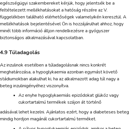
egészségügyi szakembereket kérjük, hogy jelentsék be a
feltételezett mellékhatásokat a hatóság részére az V.
függelékben található elérhetőségek valamelyikén keresztül. A
mellékhatások bejelentésével Ön is hozzájárulhat ahhoz, hogy
minél több információ álljon rendelkezésre a gyógyszer
biztonságos alkalmazásával kapcsolatban.
4.9 Túladagolás
Az inzulinok esetében a túladagolásnak nincs konkrét
meghatározása, a hypoglykaemia azonban egymást követő
stádiumokban alakulhat ki, ha az alkalmazott adag túl nagy a
beteg inzulinigényéhez viszonyítva.
Az enyhe hypoglykaemiás epizódokat glükóz vagy
cukortartalmú termékek szájon át történő
adásával lehet kezelni. Ajánlatos ezért, hogy a diabeteses beteg
mindig hordjon magánál cukortartalmú terméket.
A súlyos hypoglykaemiás epizódok, amikor a beteg