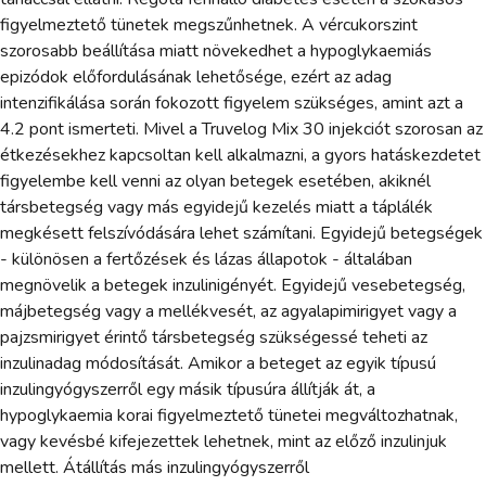
figyelmeztető tünetek megszűnhetnek. A vércukorszint
szorosabb beállítása miatt növekedhet a hypoglykaemiás
epizódok előfordulásának lehetősége, ezért az adag
intenzifikálása során fokozott figyelem szükséges, amint azt a
4.2 pont ismerteti. Mivel a Truvelog Mix 30 injekciót szorosan az
étkezésekhez kapcsoltan kell alkalmazni, a gyors hatáskezdetet
figyelembe kell venni az olyan betegek esetében, akiknél
társbetegség vagy más egyidejű kezelés miatt a táplálék
megkésett felszívódására lehet számítani. Egyidejű betegségek
- különösen a fertőzések és lázas állapotok - általában
megnövelik a betegek inzulinigényét. Egyidejű vesebetegség,
májbetegség vagy a mellékvesét, az agyalapimirigyet vagy a
pajzsmirigyet érintő társbetegség szükségessé teheti az
inzulinadag módosítását. Amikor a beteget az egyik típusú
inzulingyógyszerről egy másik típusúra állítják át, a
hypoglykaemia korai figyelmeztető tünetei megváltozhatnak,
vagy kevésbé kifejezettek lehetnek, mint az előző inzulinjuk
mellett. Átállítás más inzulingyógyszerről