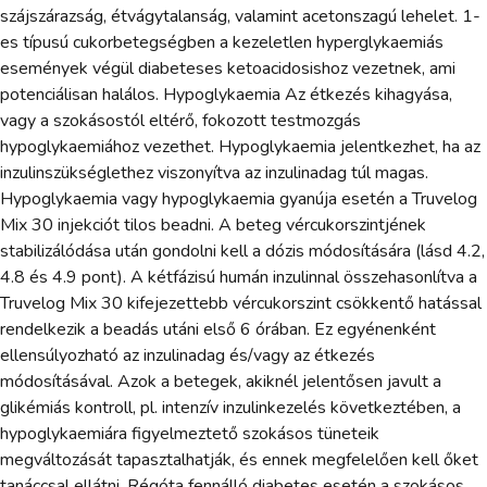
szájszárazság, étvágytalanság, valamint acetonszagú lehelet. 1-
es típusú cukorbetegségben a kezeletlen hyperglykaemiás
események végül diabeteses ketoacidosishoz vezetnek, ami
potenciálisan halálos. Hypoglykaemia Az étkezés kihagyása,
vagy a szokásostól eltérő, fokozott testmozgás
hypoglykaemiához vezethet. Hypoglykaemia jelentkezhet, ha az
inzulinszükséglethez viszonyítva az inzulinadag túl magas.
Hypoglykaemia vagy hypoglykaemia gyanúja esetén a Truvelog
Mix 30 injekciót tilos beadni. A beteg vércukorszintjének
stabilizálódása után gondolni kell a dózis módosítására (lásd 4.2,
4.8 és 4.9 pont). A kétfázisú humán inzulinnal összehasonlítva a
Truvelog Mix 30 kifejezettebb vércukorszint csökkentő hatással
rendelkezik a beadás utáni első 6 órában. Ez egyénenként
ellensúlyozható az inzulinadag és/vagy az étkezés
módosításával. Azok a betegek, akiknél jelentősen javult a
glikémiás kontroll, pl. intenzív inzulinkezelés következtében, a
hypoglykaemiára figyelmeztető szokásos tüneteik
megváltozását tapasztalhatják, és ennek megfelelően kell őket
tanáccsal ellátni. Régóta fennálló diabetes esetén a szokásos