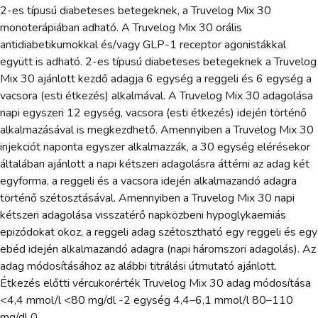
2-es típusú diabeteses betegeknek, a Truvelog Mix 30
monoterápiában adható. A Truvelog Mix 30 orális
antidiabetikumokkal és/vagy GLP-1 receptor agonistákkal
együtt is adható. 2-es típusú diabeteses betegeknek a Truvelog
Mix 30 ajánlott kezdő adagja 6 egység a reggeli és 6 egység a
vacsora (esti étkezés) alkalmával. A Truvelog Mix 30 adagolása
napi egyszeri 12 egység, vacsora (esti étkezés) idején történő
alkalmazásával is megkezdhető. Amennyiben a Truvelog Mix 30
injekciót naponta egyszer alkalmazzák, a 30 egység elérésekor
általában ajánlott a napi kétszeri adagolásra áttérni az adag két
egyforma, a reggeli és a vacsora idején alkalmazandó adagra
történő szétosztásával. Amennyiben a Truvelog Mix 30 napi
kétszeri adagolása visszatérő napközbeni hypoglykaemiás
epizódokat okoz, a reggeli adag szétosztható egy reggeli és egy
ebéd idején alkalmazandó adagra (napi háromszori adagolás). Az
adag módosításához az alábbi titrálási útmutató ajánlott.
Étkezés előtti vércukorérték Truvelog Mix 30 adag módosítása
<4,4 mmol/l <80 mg/dl -2 egység 4,4–6,1 mmol/l 80–110
mg/dl 0