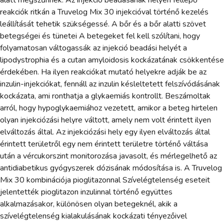
alatt megszűnnek. Az injekció beadásának helyén fellépő
reakciók ritkán a Truvelog Mix 30 injekcióval történő kezelés
leállítását tehetik szükségessé. A bőr és a bőr alatti szövet
betegségei és tünetei A betegeket fel kell szólítani, hogy
folyamatosan váltogassák az injekció beadási helyét a
lipodystrophia és a cutan amyloidosis kockázatának csökkentése
érdekében. Ha ilyen reakciókat mutató helyekre adják be az
inzulin-injekciókat, fennáll az inzulin késleltetett felszívódásának
kockázata, ami ronthatja a glykaemiás kontrollt. Beszámoltak
arról, hogy hypoglykaemiához vezetett, amikor a beteg hirtelen
olyan injekciózási helyre váltott, amely nem volt érintett ilyen
elváltozás által. Az injekciózási hely egy ilyen elváltozás által
érintett területről egy nem érintett területre történő váltása
után a vércukorszint monitorozása javasolt, és mérlegelhető az
antidiabetikus gyógyszerek dózisának módosítása is. A Truvelog
Mix 30 kombinációja pioglitazonnal Szívelégtelenség eseteit
jelentették pioglitazon inzulinnal történő együttes
alkalmazásakor, különösen olyan betegeknél, akik a
szívelégtelenség kialakulásának kockázati tényezőivel