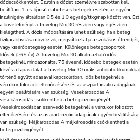
dóziscsökkentést. Ezután a dózist személyre szabottan kell
beállítani. 1-es típusú diabeteses betegek esetén az egyéni
inzulinigény általában 0,5 és 1,0 egység/ttkg/nap között van. Ezt
a követelményt a Truvelog Mix 30 részben vagy egészben
kielégítheti. A dózis módosítására lehet szükség, ha a beteg
fizikai aktivitása növekszik, megváltoztatja a szokásos étrendjét,
vagy kísérőbetegség esetén. Különleges betegcsoportok
Idősek (≥65 év) A Truvelog Mix 30 alkalmazható idős
betegeknél, mindazonáltal 75 évesnél idősebb betegek esetén
kevés a tapasztalat a Truvelog Mix 30 orális antidiabetikumokkal
történő együtt adásával kapcsolatban. Idős betegeknél a
vércukor fokozott ellenőrzésére és az aszpart inzulin adagjának
egyéni beállítására van szükség. Vesekárosodás A
vesekárosodás csökkentheti a beteg inzulinigényét.
Vesekárosodásban szenvedő betegeknél a vércukor fokozott
ellenőrzésére és az aszpart inzulin adagjának egyéni beállítására
van szükség. Májkárosodás A májkárosodás csökkentheti a
beteg inzulinigényét.