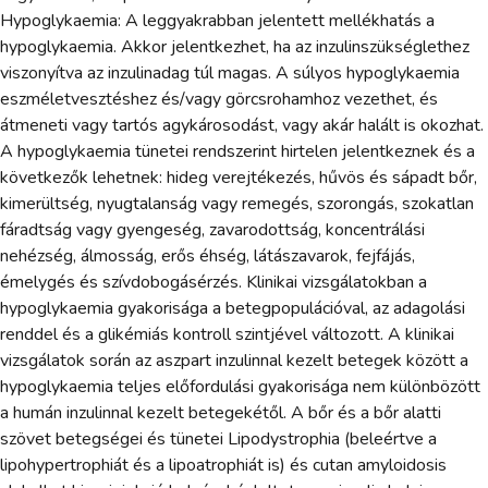
Hypoglykaemia: A leggyakrabban jelentett mellékhatás a
hypoglykaemia. Akkor jelentkezhet, ha az inzulinszükséglethez
viszonyítva az inzulinadag túl magas. A súlyos hypoglykaemia
eszméletvesztéshez és/vagy görcsrohamhoz vezethet, és
átmeneti vagy tartós agykárosodást, vagy akár halált is okozhat.
A hypoglykaemia tünetei rendszerint hirtelen jelentkeznek és a
következők lehetnek: hideg verejtékezés, hűvös és sápadt bőr,
kimerültség, nyugtalanság vagy remegés, szorongás, szokatlan
fáradtság vagy gyengeség, zavarodottság, koncentrálási
nehézség, álmosság, erős éhség, látászavarok, fejfájás,
émelygés és szívdobogásérzés. Klinikai vizsgálatokban a
hypoglykaemia gyakorisága a betegpopulációval, az adagolási
renddel és a glikémiás kontroll szintjével változott. A klinikai
vizsgálatok során az aszpart inzulinnal kezelt betegek között a
hypoglykaemia teljes előfordulási gyakorisága nem különbözött
a humán inzulinnal kezelt betegekétől. A bőr és a bőr alatti
szövet betegségei és tünetei Lipodystrophia (beleértve a
lipohypertrophiát és a lipoatrophiát is) és cutan amyloidosis