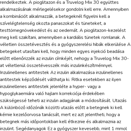
rendelkeztek. A pioglitazon és a Truvelog Mix 30 együttes
alkalmazásának mérlegelésekor gondolni kell erre. Amennyiben
a kombinációt alkalmazzák, a betegeknél figyelni kell a
szívelégtelenség okozta panaszokat és tüneteket, a
testtömegnövekedést és az oedemát. A pioglitazon-kezelést
meg kell szakítani, amennyiben a kardiális tünetek romlanak. A
véletlen összetévesztés és a gyógyszerelési hibák elkerülése A
betegeket utasítani kell, hogy minden egyes injekció beadása
előtt ellenőrizzék az inzulin címkéjét, nehogy a Truvelog Mix 30-
at véletlenül összetévesszék más inzulinkészítménnyel.
Inzulinellenes antitestek Az inzulin alkalmazása inzulinellenes
antitestek képződését válthatja ki. Ritka esetekben az ilyen
inzulinellenes antitestek jelenléte a hyper- vagy a
hypoglykaemiára való hajlam korrekciója érdekében
szükségessé teheti az inzulin adagjának a módosítását. Utazás
A különböző időzónák közötti utazás előtt a betegnek ki kell
kérnie kezelőorvosa tanácsát, mert ez azt jelentheti, hogy a
betegnek más időpontokban kell étkeznie és alkalmaznia az
inzulint. Segédanyagok Ez a gyógyszer kevesebb, mint 1 mmol