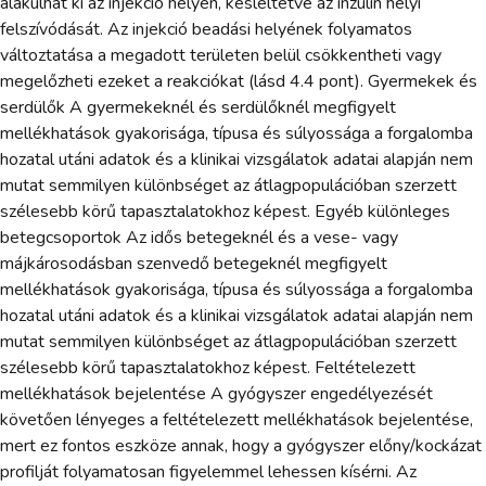
alakulhat ki az injekció helyén, késleltetve az inzulin helyi
felszívódását. Az injekció beadási helyének folyamatos
változtatása a megadott területen belül csökkentheti vagy
megelőzheti ezeket a reakciókat (lásd 4.4 pont). Gyermekek és
serdülők A gyermekeknél és serdülőknél megfigyelt
mellékhatások gyakorisága, típusa és súlyossága a forgalomba
hozatal utáni adatok és a klinikai vizsgálatok adatai alapján nem
mutat semmilyen különbséget az átlagpopulációban szerzett
szélesebb körű tapasztalatokhoz képest. Egyéb különleges
betegcsoportok Az idős betegeknél és a vese- vagy
májkárosodásban szenvedő betegeknél megfigyelt
mellékhatások gyakorisága, típusa és súlyossága a forgalomba
hozatal utáni adatok és a klinikai vizsgálatok adatai alapján nem
mutat semmilyen különbséget az átlagpopulációban szerzett
szélesebb körű tapasztalatokhoz képest. Feltételezett
mellékhatások bejelentése A gyógyszer engedélyezését
követően lényeges a feltételezett mellékhatások bejelentése,
mert ez fontos eszköze annak, hogy a gyógyszer előny/kockázat
profilját folyamatosan figyelemmel lehessen kísérni. Az