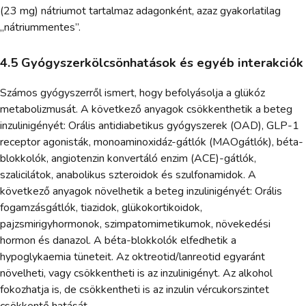
(23 mg) nátriumot tartalmaz adagonként, azaz gyakorlatilag
„nátriummentes”.
4.5 Gyógyszerkölcsönhatások és egyéb interakciók
Számos gyógyszerről ismert, hogy befolyásolja a glükóz
metabolizmusát. A következő anyagok csökkenthetik a beteg
inzulinigényét: Orális antidiabetikus gyógyszerek (OAD), GLP-1
receptor agonisták, monoaminoxidáz-gátlók (MAOgátlók), béta-
blokkolók, angiotenzin konvertáló enzim (ACE)-gátlók,
szalicilátok, anabolikus szteroidok és szulfonamidok. A
következő anyagok növelhetik a beteg inzulinigényét: Orális
fogamzásgátlók, tiazidok, glükokortikoidok,
pajzsmirigyhormonok, szimpatomimetikumok, növekedési
hormon és danazol. A béta-blokkolók elfedhetik a
hypoglykaemia tüneteit. Az oktreotid/lanreotid egyaránt
növelheti, vagy csökkentheti is az inzulinigényt. Az alkohol
fokozhatja is, de csökkentheti is az inzulin vércukorszintet
csökkentő hatását.