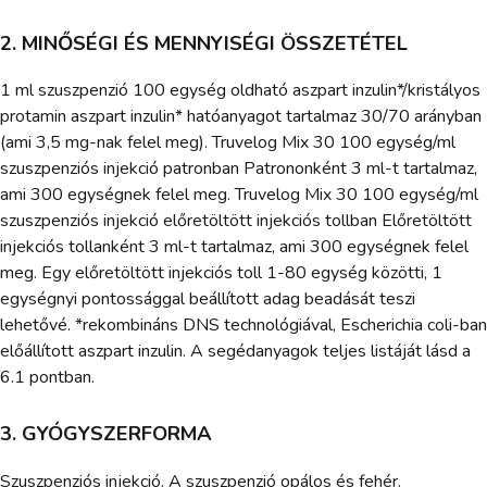
2. MINŐSÉGI ÉS MENNYISÉGI ÖSSZETÉTEL
1 ml szuszpenzió 100 egység oldható aszpart inzulin*/kristályos
protamin aszpart inzulin* hatóanyagot tartalmaz 30/70 arányban
(ami 3,5 mg-nak felel meg). Truvelog Mix 30 100 egység/ml
szuszpenziós injekció patronban Patrononként 3 ml-t tartalmaz,
ami 300 egységnek felel meg. Truvelog Mix 30 100 egység/ml
szuszpenziós injekció előretöltött injekciós tollban Előretöltött
injekciós tollanként 3 ml-t tartalmaz, ami 300 egységnek felel
meg. Egy előretöltött injekciós toll 1-80 egység közötti, 1
egységnyi pontossággal beállított adag beadását teszi
lehetővé. *rekombináns DNS technológiával, Escherichia coli-ban
előállított aszpart inzulin. A segédanyagok teljes listáját lásd a
6.1 pontban.
3. GYÓGYSZERFORMA
Szuszpenziós injekció. A szuszpenzió opálos és fehér.