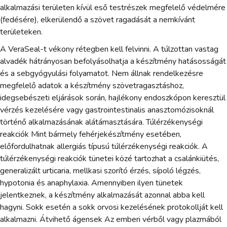
alkalmazási területen kívül eső testrészek megfelelő védelmére
(fedésére), elkerülendő a szövet ragadását a nemkívánt
területeken.
A VeraSeal-t vékony rétegben kell felvinni. A túlzottan vastag
alvadék hátrányosan befolyásolhatja a készítmény hatásosságát
és a sebgyógyulási folyamatot. Nem állnak rendelkezésre
megfelelő adatok a készítmény szövetragasztáshoz,
idegsebészeti eljárások során, hajlékony endoszkópon keresztül
vérzés kezelésére vagy gastrointestinalis anasztomózisoknál
történő alkalmazásának alátámasztására. Túlérzékenységi
reakciók Mint bármely fehérjekészítmény esetében,
előfordulhatnak allergiás típusú túlérzékenységi reakciók. A
túlérzékenységi reakciók tünetei közé tartozhat a csalánkiütés,
generalizált urticaria, mellkasi szorító érzés, sípoló légzés,
hypotonia és anaphylaxia. Amennyiben ilyen tünetek
jelentkeznek, a készítmény alkalmazását azonnal abba kell
hagyni. Sokk esetén a sokk orvosi kezelésének protokollját kell
alkalmazni. Átvihető ágensek Az emberi vérből vagy plazmából