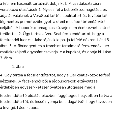
a fel nem használt tartalmát dobja ki.  A csatlakoztatásra
vonatkozó utasítások 1. Nyissa fel a buborékcsomagolást, és
adja át valakinek a VeraSeal kettős applikátort és további két
légmentes permetezőhegyet, a steril mezőbe történőátvitel
céljából. A buborékcsomagolás külseje nem érintkezhet a steril
területtel. 2. Úgy tartsa a VeraSeal fecskendőtartót, hogy a
fecskendől luer csatlakozójának kupakja felfelé nézzen. Lásd 3.
ábra. 3. A fibrinogént és a trombint tartalmazó fecskendők luer
csatlakozójáról egyaránt csavarja le a kupakot, és dobja ki. Lásd
3. ábra.
ábra
4. Úgy tartsa a fecskendőtartót, hogy a luer csatlakozók felfelé
nézzenek. A fecskendőkből a légbuborékok eltávolítása
érdekében egyszer-kétszer óvatosan ütögesse meg a
fecskendőtartó oldalát, eközben függőleges helyzetben tartva a
fecskendőtartót, és kissé nyomja be a dugattyút, hogy távozzon
a levegő. Lásd 4. ábra.