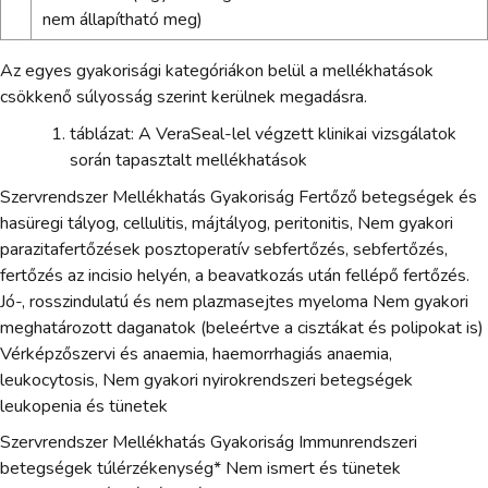
nem állapítható meg)
Az egyes gyakorisági kategóriákon belül a mellékhatások
csökkenő súlyosság szerint kerülnek megadásra.
táblázat: A VeraSeal-lel végzett klinikai vizsgálatok
során tapasztalt mellékhatások
Szervrendszer Mellékhatás Gyakoriság Fertőző betegségek és
hasüregi tályog, cellulitis, májtályog, peritonitis, Nem gyakori
parazitafertőzések posztoperatív sebfertőzés, sebfertőzés,
fertőzés az incisio helyén, a beavatkozás után fellépő fertőzés.
Jó-, rosszindulatú és nem plazmasejtes myeloma Nem gyakori
meghatározott daganatok (beleértve a cisztákat és polipokat is)
Vérképzőszervi és anaemia, haemorrhagiás anaemia,
leukocytosis, Nem gyakori nyirokrendszeri betegségek
leukopenia és tünetek
Szervrendszer Mellékhatás Gyakoriság Immunrendszeri
betegségek túlérzékenység* Nem ismert és tünetek