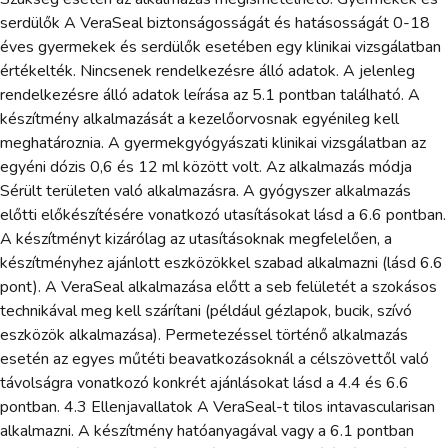
serdülők A VeraSeal biztonságosságát és hatásosságát 0-18
éves gyermekek és serdülők esetében egy klinikai vizsgálatban
értékelték. Nincsenek rendelkezésre álló adatok. A jelenleg
rendelkezésre álló adatok leírása az 5.1 pontban található. A
készítmény alkalmazását a kezelőorvosnak egyénileg kell
meghatároznia. A gyermekgyógyászati klinikai vizsgálatban az
egyéni dózis 0,6 és 12 ml között volt. Az alkalmazás módja
Sérült területen való alkalmazásra. A gyógyszer alkalmazás
előtti előkészítésére vonatkozó utasításokat lásd a 6.6 pontban.
A készítményt kizárólag az utasításoknak megfelelően, a
készítményhez ajánlott eszközökkel szabad alkalmazni (lásd 6.6
pont). A VeraSeal alkalmazása előtt a seb felületét a szokásos
technikával meg kell szárítani (például gézlapok, bucik, szívó
eszközök alkalmazása). Permetezéssel történő alkalmazás
esetén az egyes műtéti beavatkozásoknál a célszövettől való
távolságra vonatkozó konkrét ajánlásokat lásd a 4.4 és 6.6
pontban. 4.3 Ellenjavallatok A VeraSeal-t tilos intavascularisan
alkalmazni. A készítmény hatóanyagával vagy a 6.1 pontban