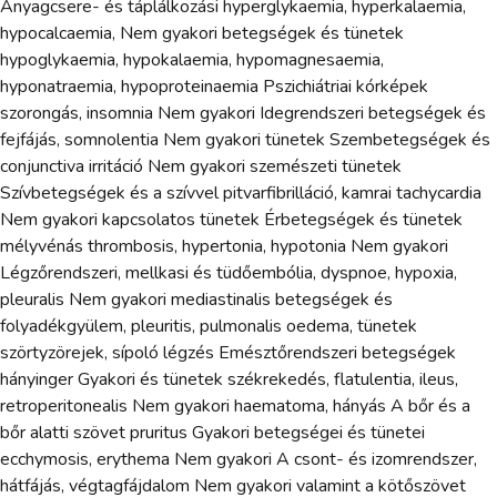
Anyagcsere- és táplálkozási hyperglykaemia, hyperkalaemia,
hypocalcaemia, Nem gyakori betegségek és tünetek
hypoglykaemia, hypokalaemia, hypomagnesaemia,
hyponatraemia, hypoproteinaemia Pszichiátriai kórképek
szorongás, insomnia Nem gyakori Idegrendszeri betegségek és
fejfájás, somnolentia Nem gyakori tünetek Szembetegségek és
conjunctiva irritáció Nem gyakori szemészeti tünetek
Szívbetegségek és a szívvel pitvarfibrilláció, kamrai tachycardia
Nem gyakori kapcsolatos tünetek Érbetegségek és tünetek
mélyvénás thrombosis, hypertonia, hypotonia Nem gyakori
Légzőrendszeri, mellkasi és tüdőembólia, dyspnoe, hypoxia,
pleuralis Nem gyakori mediastinalis betegségek és
folyadékgyülem, pleuritis, pulmonalis oedema, tünetek
szörtyzörejek, sípoló légzés Emésztőrendszeri betegségek
hányinger Gyakori és tünetek székrekedés, flatulentia, ileus,
retroperitonealis Nem gyakori haematoma, hányás A bőr és a
bőr alatti szövet pruritus Gyakori betegségei és tünetei
ecchymosis, erythema Nem gyakori A csont- és izomrendszer,
hátfájás, végtagfájdalom Nem gyakori valamint a kötőszövet