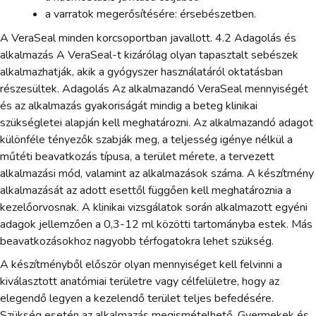
a varratok megerősítésére: érsebészetben.
A VeraSeal minden korcsoportban javallott. 4.2 Adagolás és
alkalmazás A VeraSeal-t kizárólag olyan tapasztalt sebészek
alkalmazhatják, akik a gyógyszer használatáról oktatásban
részesültek. Adagolás Az alkalmazandó VeraSeal mennyiségét
és az alkalmazás gyakoriságát mindig a beteg klinikai
szükségletei alapján kell meghatározni. Az alkalmazandó adagot
különféle tényezők szabják meg, a teljesség igénye nélkül a
műtéti beavatkozás típusa, a terület mérete, a tervezett
alkalmazási mód, valamint az alkalmazások száma. A készítmény
alkalmazását az adott esettől függően kell meghatároznia a
kezelőorvosnak. A klinikai vizsgálatok során alkalmazott egyéni
adagok jellemzően a 0,3-12 ml közötti tartományba estek. Más
beavatkozásokhoz nagyobb térfogatokra lehet szükség.
A készítményből először olyan mennyiséget kell felvinni a
kiválasztott anatómiai területre vagy célfelületre, hogy az
elegendő legyen a kezelendő terület teljes befedésére.
Szükség esetén az alkalmazás megismételhető. Gyermekek és