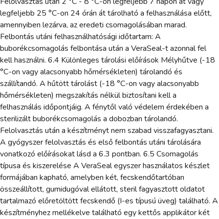
Felolvasztás után 2 °C - 8 °C-on legfeljebb 7 napon át vagy
legfeljebb 25 °C-on 24 órán át tárolható a felhasználása előtt,
amennyiben lezárva, az eredeti csomagolásában marad.
Felbontás utáni felhasználhatósági időtartam: A
buborékcsomagolás felbontása után a VeraSeal-t azonnal fel
kell használni. 6.4 Különleges tárolási előírások Mélyhűtve (-18
°C-on vagy alacsonyabb hőmérsékleten) tárolandó és
szállítandó. A hűtött tárolást (-18 °C-on vagy alacsonyabb
hőmérsékleten) megszakítás nélkül biztosítani kell a
felhasználás időpontjáig. A fénytől való védelem érdekében a
sterilizált buborékcsomagolás a dobozban tárolandó.
Felolvasztás után a készítményt nem szabad visszafagyasztani.
A gyógyszer felolvasztás és első felbontás utáni tárolására
vonatkozó előírásokat lásd a 6.3 pontban. 6.5 Csomagolás
típusa és kiszerelése A VeraSeal egyszer használatos készlet
formájában kapható, amelyben két, fecskendőtartóban
összeállított, gumidugóval ellátott, steril fagyasztott oldatot
tartalmazó előretöltött fecskendő (I-es típusú üveg) található. A
készítményhez mellékelve található egy kettős applikátor két