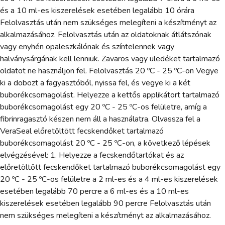
és a 10 ml-es kiszerelések esetében legalább 10 órára
Felolvasztás után nem szükséges melegíteni a készítményt az
alkalmazásához. Felolvasztás után az oldatoknak átlátszónak
vagy enyhén opaleszkálónak és színtelennek vagy
halványsárgának kell lenniük. Zavaros vagy üledéket tartalmazó
oldatot ne használjon fel. Felolvasztás 20 ºC - 25 ºC-on Vegye
ki a dobozt a fagyasztóból, nyissa fel, és vegye ki a két
buborékcsomagolást. Helyezze a kettős applikátort tartalmazó
buborékcsomagolást egy 20 ºC - 25 ºC-os felületre, amíg a
fibrinragasztó készen nem áll a használatra. Olvassza fel a
VeraSeal előretöltött fecskendőket tartalmazó
buborékcsomagolást 20 ºC - 25 ºC-on, a következő lépések
elvégzésével: 1. Helyezze a fecskendőtartókat és az
előretöltött fecskendőket tartalmazó buborékcsomagolást egy
20 ºC - 25 ºC-os felületre a 2 ml-es és a 4 ml-es kiszerelések
esetében legalább 70 percre a 6 ml-es és a 10 ml-es
kiszerelések esetében legalább 90 percre Felolvasztás után
nem szükséges melegíteni a készítményt az alkalmazásához.