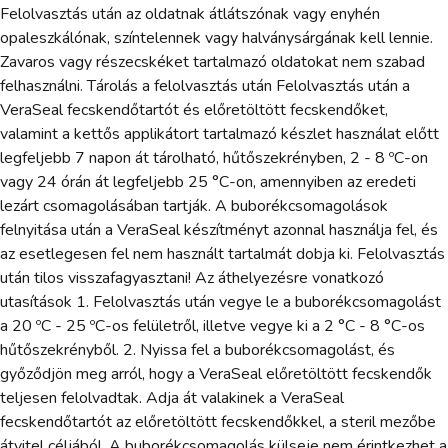
Felolvasztás után az oldatnak átlátszónak vagy enyhén
opaleszkálónak, színtelennek vagy halványsárgának kell lennie.
Zavaros vagy részecskéket tartalmazó oldatokat nem szabad
felhasználni. Tárolás a felolvasztás után Felolvasztás után a
VeraSeal fecskendőtartót és előretöltött fecskendőket,
valamint a kettős applikátort tartalmazó készlet használat előtt
legfeljebb 7 napon át tárolható, hűtőszekrényben, 2 - 8 ºC-on
vagy 24 órán át legfeljebb 25 °C-on, amennyiben az eredeti
lezárt csomagolásában tartják. A buborékcsomagolások
felnyitása után a VeraSeal készítményt azonnal használja fel, és
az esetlegesen fel nem használt tartalmát dobja ki. Felolvasztás
után tilos visszafagyasztani! Az áthelyezésre vonatkozó
utasítások 1. Felolvasztás után vegye le a buborékcsomagolást
a 20 ºC - 25 ºC-os felületről, illetve vegye ki a 2 °C - 8 °C-os
hűtőszekrényből. 2. Nyissa fel a buborékcsomagolást, és
győződjön meg arról, hogy a VeraSeal előretöltött fecskendők
teljesen felolvadtak. Adja át valakinek a VeraSeal
fecskendőtartót az előretöltött fecskendőkkel, a steril mezőbe
átvitel céljából. A buborékcsomagolás külseje nem érintkezhet a