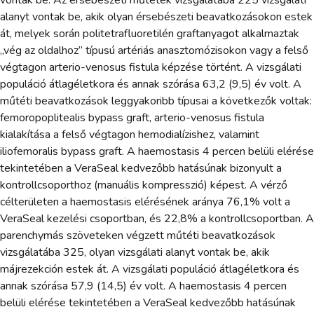
alanyt vontak be, akik olyan érsebészeti beavatkozásokon estek
át, melyek során politetrafluoretilén graftanyagot alkalmaztak
„vég az oldalhoz” típusú artériás anasztomózisokon vagy a felső
végtagon arterio-venosus fistula képzése történt. A vizsgálati
populáció átlagéletkora és annak szórása 63,2 (9,5) év volt. A
műtéti beavatkozások leggyakoribb típusai a következők voltak:
femoropoplitealis bypass graft, arterio-venosus fistula
kialakítása a felső végtagon hemodialízishez, valamint
iliofemoralis bypass graft. A haemostasis 4 percen belüli elérése
tekintetében a VeraSeal kedvezőbb hatásúnak bizonyult a
kontrollcsoporthoz (manuális kompresszió) képest. A vérző
célterületen a haemostasis elérésének aránya 76,1% volt a
VeraSeal kezelési csoportban, és 22,8% a kontrollcsoportban. A
parenchymás szöveteken végzett műtéti beavatkozások
vizsgálatába 325, olyan vizsgálati alanyt vontak be, akik
májrezekción estek át. A vizsgálati populáció átlagéletkora és
annak szórása 57,9 (14,5) év volt. A haemostasis 4 percen
belüli elérése tekintetében a VeraSeal kedvezőbb hatásúnak