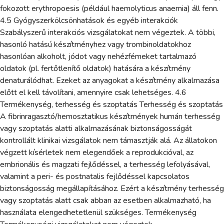
fokozott erythropoesis (például haemolyticus anaemia) áll fenn.
4.5 Gyógyszerkölcsönhatások és egyéb interakciók
Szabályszerű interakciós vizsgálatokat nem végeztek. A többi,
hasonló hatású készítményhez vagy trombinoldatokhoz
hasonlóan alkoholt, jódot vagy nehézfémeket tartalmazó
oldatok (pl. fertőtlenítő oldatok) hatására a készítmény
denaturálódhat. Ezeket az anyagokat a készítmény alkalmazása
előtt el kell távolítani, amennyire csak lehetséges. 4.6
Termékenység, terhesség és szoptatás Terhesség és szoptatás
A fibrinragasztó/hemosztatikus készítmények humán terhesség
vagy szoptatás alatti alkalmazásának biztonságosságát
kontrollált klinikai vizsgálatok nem támasztják alá. Az állatokon
végzett kísérletek nem elegendőek a reprodukcióval, az
embrionális és magzati fejlődéssel, a terhesség lefolyásával,
valamint a peri- és postnatalis fejlődéssel kapcsolatos
biztonságosság megállapításához. Ezért a készítmény terhesség
vagy szoptatás alatt csak abban az esetben alkalmazható, ha
használata elengedhetetlenül szükséges. Termékenység