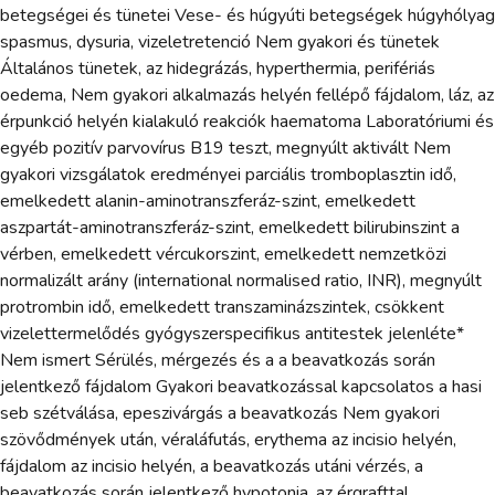
betegségei és tünetei Vese- és húgyúti betegségek húgyhólyag
spasmus, dysuria, vizeletretenció Nem gyakori és tünetek
Általános tünetek, az hidegrázás, hyperthermia, perifériás
oedema, Nem gyakori alkalmazás helyén fellépő fájdalom, láz, az
érpunkció helyén kialakuló reakciók haematoma Laboratóriumi és
egyéb pozitív parvovírus B19 teszt, megnyúlt aktivált Nem
gyakori vizsgálatok eredményei parciális tromboplasztin idő,
emelkedett alanin-aminotranszferáz-szint, emelkedett
aszpartát-aminotranszferáz-szint, emelkedett bilirubinszint a
vérben, emelkedett vércukorszint, emelkedett nemzetközi
normalizált arány (international normalised ratio, INR), megnyúlt
protrombin idő, emelkedett transzaminázszintek, csökkent
vizelettermelődés gyógyszerspecifikus antitestek jelenléte*
Nem ismert Sérülés, mérgezés és a a beavatkozás során
jelentkező fájdalom Gyakori beavatkozással kapcsolatos a hasi
seb szétválása, epeszivárgás a beavatkozás Nem gyakori
szövődmények után, véraláfutás, erythema az incisio helyén,
fájdalom az incisio helyén, a beavatkozás utáni vérzés, a
beavatkozás során jelentkező hypotonia, az érgrafttal