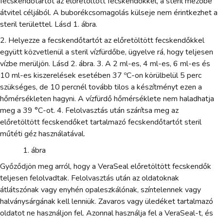
fecskendőtartót az előretöltött fecskendőkkel, a steril mezőbe
átvitel céljából. A buborékcsomagolás külseje nem érintkezhet a
steril területtel. Lásd 1. ábra.
2. Helyezze a fecskendőtartót az előretöltött fecskendőkkel
együtt közvetlenül a steril vízfürdőbe, ügyelve rá, hogy teljesen
vízbe merüljön. Lásd 2. ábra. 3. A 2 ml-es, 4 ml-es, 6 ml-es és
10 ml-es kiszerelések esetében 37 ºC-on körülbelül 5 perc
szükséges, de 10 percnél tovább tilos a készítményt ezen a
hőmérsékleten hagyni. A vízfürdő hőmérséklete nem haladhatja
meg a 39 °C-ot. 4. Felolvasztás után szárítsa meg az
előretöltött fecskendőket tartalmazó fecskendőtartót steril
műtéti géz használatával.
ábra
Győződjön meg arról, hogy a VeraSeal előretöltött fecskendők
teljesen felolvadtak. Felolvasztás után az oldatoknak
átlátszónak vagy enyhén opaleszkálónak, színtelennek vagy
halványsárgának kell lenniük. Zavaros vagy üledéket tartalmazó
oldatot ne használjon fel. Azonnal használja fel a VeraSeal-t, és