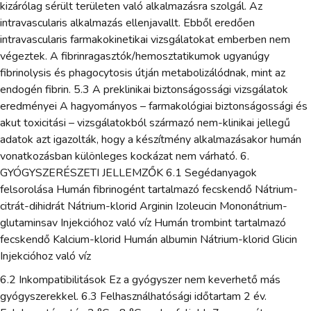
kizárólag sérült területen való alkalmazásra szolgál. Az
intravascularis alkalmazás ellenjavallt. Ebből eredően
intravascularis farmakokinetikai vizsgálatokat emberben nem
végeztek. A fibrinragasztók/hemosztatikumok ugyanúgy
fibrinolysis és phagocytosis útján metabolizálódnak, mint az
endogén fibrin. 5.3 A preklinikai biztonságossági vizsgálatok
eredményei A hagyományos – farmakológiai biztonságossági és
akut toxicitási – vizsgálatokból származó nem-klinikai jellegű
adatok azt igazolták, hogy a készítmény alkalmazásakor humán
vonatkozásban különleges kockázat nem várható. 6.
GYÓGYSZERÉSZETI JELLEMZŐK 6.1 Segédanyagok
felsorolása Humán fibrinogént tartalmazó fecskendő Nátrium-
citrát-dihidrát Nátrium-klorid Arginin Izoleucin Mononátrium-
glutaminsav Injekcióhoz való víz Humán trombint tartalmazó
fecskendő Kalcium-klorid Humán albumin Nátrium-klorid Glicin
Injekcióhoz való víz
6.2 Inkompatibilitások Ez a gyógyszer nem keverhető más
gyógyszerekkel. 6.3 Felhasználhatósági időtartam 2 év.