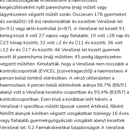
és hatásosságának értékelésére a haemostasis
kiegészítéseként nyílt parenchyma (máj) műtét vagy
lágyrészeken végzett műtét során. Összesen 178 gyermeket
és serdülőt(<18 év) randomizáltak és kezeltek VeraSeal-lel
(n=91) vagy aktív kontrollal (n=87). A VeraSeal-lel kezelt 91
beteg közül 4 volt 27 napos vagy fiatalabb, 19 volt ≥28 nap és
23 hónap közötti, 32 volt ≥2 év és 11 év közötti, 36 volt
≥12 év és 17 év közötti. 46 VeraSeal-lel kezelt gyermek
esett át parenchyma (máj) műtéten, 45 pedig lágyrészeken
végzett műtéten. Kimutatták, hogy a VeraSeal nem rosszabb a
kontrollcsoportnál (EVICEL [szövetragasztó]) a haemostasis 4
percen belüli történő elérésében. A vérző célterületen a
haemostasis 4 percen belüli elérésének aránya 96,7% (88/91
alany) volt a VeraSeal kezelési csoportban és 95,4% (83/87) a
kontrollcsoportban. Ezen kívül a korábban leírt három, a
VeraSeal-t specifikus műtéti típusok szerint értékelő, főként
felnőtt alanyok körében végzett vizsgálatban tizenegy 16 éves
vagy fiatalabb gyermekgyógyászati vizsgálati alanyt kezeltek
VeraSeal-lel. 5.2 Farmakokinetikai tulajdonságok A VeraSeal