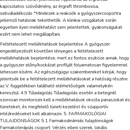
kapcsolatos szövődmény, az érgraft thrombosisa,
sebváladékozás *Mindezek a reakciók a gyógyszercsoportra
jellemző hatásnak tekinthetők. A klinikai vizsgálatok során
egyetlen ilyen mellékhatást sem jelentettek, gyakoriságukat
ezért nem lehet megállapítani.
Feltételezett mellékhatások bejelentése A gyógyszer
engedélyezését követően lényeges a feltételezett
mellékhatások bejelentése, mert ez fontos eszköze annak, hogy
a gyógyszer előny/kockázat profilját folyamatosan figyelemmel
lehessen kísérni. Az egészségügyi szakembereket kérjük, hogy
jelentsék be a feltételezett mellékhatásokat a hatóság részére
az V. függelékben található elérhetőségek valamelyikén
keresztül. 4.9 Túladagolás Túladagolás esetén a betegnél
szorosan monitorozni kell a mellékhatások okozta panaszokat és
tüneteket, és megfelelő tüneti kezelést és szupportív
intézkedéseket kell alkalmazni. 5. FARMAKOLÓGIAI
TULAJDONSÁGOK 5.1 Farmakodinámiás tulajdonságok
Farmakoterápiás csoport: Vérzés elleni szerek, lokális