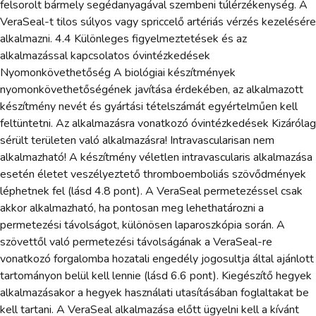
felsorolt bármely segédanyagával szembeni túlérzékenység. A
VeraSeal-t tilos súlyos vagy spriccelő artériás vérzés kezelésére
alkalmazni. 4.4 Különleges figyelmeztetések és az
alkalmazással kapcsolatos óvintézkedések
Nyomonkövethetőség A biológiai készítmények
nyomonkövethetőségének javítása érdekében, az alkalmazott
készítmény nevét és gyártási tételszámát egyértelműen kell
feltüntetni. Az alkalmazásra vonatkozó óvintézkedések Kizárólag
sérült területen való alkalmazásra! Intravascularisan nem
alkalmazható! A készítmény véletlen intravascularis alkalmazása
esetén életet veszélyeztető thromboemboliás szövődmények
léphetnek fel (lásd 4.8 pont). A VeraSeal permetezéssel csak
akkor alkalmazható, ha pontosan meg lehethatározni a
permetezési távolságot, különösen laparoszkópia során. A
szövettől való permetezési távolságának a VeraSeal-re
vonatkozó forgalomba hozatali engedély jogosultja által ajánlott
tartományon belül kell lennie (lásd 6.6 pont). Kiegészítő hegyek
alkalmazásakor a hegyek használati utasításában foglaltakat be
kell tartani. A VeraSeal alkalmazása előtt ügyelni kell a kívánt