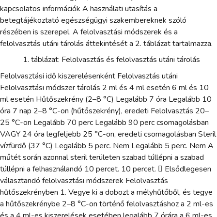
kapcsolatos információk A használati utasítás a
betegtájékoztató egészségügyi szakembereknek szóló
részében is szerepel. A felolvasztási módszerek és a
felolvasztás utáni tárolás áttekintését a 2. táblázat tartalmazza.
táblázat: Felolvasztás és felolvasztás utáni tárolás
Felolvasztási idő kiszerelésenként Felolvasztás utáni
Felolvasztási módszer tárolás 2 ml és 4 ml esetén 6 ml és 10
ml esetén Hűtőszekrény (2–8 °C) Legalább 7 óra Legalább 10
óra 7 nap 2–8 °C-on (hűtőszekrény), eredeti Felolvasztás 20–
25 °C-on Legalább 70 perc Legalább 90 perc csomagolásban
VAGY 24 óra legfeljebb 25 °C-on, eredeti csomagolásban Steril
vízfürdő (37 °C) Legalább 5 perc. Nem Legalább 5 perc. Nem A
műtét során azonnal steril területen szabad túllépni a szabad
túllépni a felhasználandó 10 percet. 10 percet.  Elsődlegesen
választandó felolvasztási módszerek Felolvasztás
hűtőszekrényben 1. Vegye ki a dobozt a mélyhűtőből, és tegye
a hűtőszekrénybe 2–8 °C-on történő felolvasztáshoz a 2 ml-es
és a 4 ml-es kiszerelések esetében legalább 7 órára a 6 ml-es