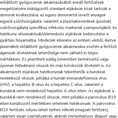
előállított gyógyszerek alkalmazásából eredő fertőzések
megelőzésére kidolgozott standard eljárások közé tartozik a
donorok kiválasztása, az egyes donoroktól levett anyagok
egyedi szűrővizsgálata, valamint a plazmakeverékek (poolok)
szűrővizsgálata specifikus infekciós markerek szempontjából, és
hatékony vírusinaktiváló/eliminációs eljárások beillesztése a
gyártási folyamatba. Mindezek ellenére az emberi vérből, illetve
plazmából előállított gyógyszerek alkalmazása esetén a fertőző
ágensek átvitelének lehetősége nem zárható ki teljes
mértékben. Ez jelentheti eddig ismeretlen természetű vagy
újonnan felbukkanó vírusok és más kórokozók átvitelét is. Az
alkalmazott eljárások hatékonynak tekinthetők a burokkal
rendelkező vírusok, például a humán immundeficiencia vírus
(HIV), a hepatitis B vírus és a hepatitis C vírus, valamint a
burokkal nem rendelkező hepatitis A vírus ellen. Az eljárások a
burokkal nem rendelkező vírusok, mint például a parvovírus B19
ellen korlátozott mértékben lehetnek hatékonyak. A parvovírus
B19 fertőzés súlyos lehet terhes nőknél (magzati fertőzés),
valamint olyan személyeknél, akiknél immunhiányos állapot vagy