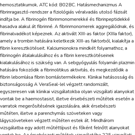
hemosztatikumok, ATC kód: B02BC. Hatásmechanizmus A
fibrinragasztó-rendszer a fiziológiás véralvadás utolsó fázisát
indítja be. A fibrinogén fibrinmonomerekké és fibrinpeptidekké
hasadva alakul át fibrinné. A fibrinmonomerek aggregálódnak, és
fibrinalvadékot képeznek. Az aktivált XIII-as faktor (XIIIa faktor),
amely a trombin hatására keletkezik XIII-as faktorból, kialakítja a
fibrin keresztkötéseit. Kalciumionokra mindkét folyamathoz, a
fibrinogén átalakulásához és a fibrin keresztkötéseinek
kialakulásához is szükség van. A sebgyógyulás folyamán plazmin
hatására fokozódik a fibrinolitikus aktivitás, és megkezdődik a
fibrin lebomlása fibrin bomlástermékekre. Klinikai hatásosság és
biztonságosság A VeraSeal-lel végzett randomizált,
egyszeresen vak klinikai vizsgálatokba olyan vizsgálati alanyokat
vontak be a haemostasist, illetve érsebészeti műtétek esetén a
varratok megerősítésének igazolására, akik érsebészeti
műtéten, illetve a parenchymás szöveteken vagy
lágyszöveteken végzett műtéten estek át. Mindhárom
vizsgálatba egy adott műtéttípust és főként felnőtt alanyokat
vontak be. Az érsebészeti műtétek vizsgálatába 225 vizsgálati