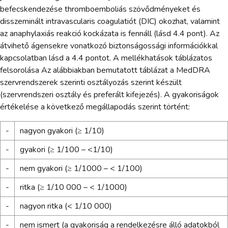
befecskendezése thromboemboliás szövődményeket és
disszeminált intravascularis coagulatiót (DIC) okozhat, valamint
az anaphylaxiás reakció kockázata is fennáll (lásd 4.4 pont). Az
átvihető ágensekre vonatkozó biztonságossági információkkal
kapcsolatban lásd a 4.4 pontot. A mellékhatások táblázatos
felsorolása Az alábbiakban bemutatott táblázat a MedDRA
szervrendszerek szerinti osztályozás szerint készült
(szervrendszeri osztály és preferált kifejezés). A gyakoriságok
értékelése a következő megállapodás szerint történt:
-
nagyon gyakori (≥ 1/10)
-
gyakori (≥ 1/100 – <1/10)
-
nem gyakori (≥ 1/1000 – < 1/100)
-
ritka (≥ 1/10 000 – < 1/1000)
-
nagyon ritka (< 1/10 000)
-
nem ismert (a gyakoriság a rendelkezésre álló adatokból