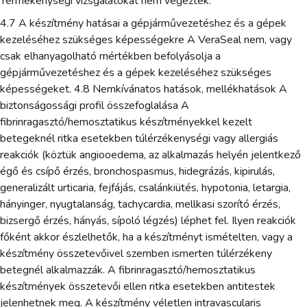
Termékenységi vizsgálatokat nem végeztek.
4.7 A készítmény hatásai a gépjárművezetéshez és a gépek
kezeléséhez szükséges képességekre A VeraSeal nem, vagy
csak elhanyagolható mértékben befolyásolja a
gépjárművezetéshez és a gépek kezeléséhez szükséges
képességeket. 4.8 Nemkívánatos hatások, mellékhatások A
biztonságossági profil összefoglalása A
fibrinragasztó/hemosztatikus készítményekkel kezelt
betegeknél ritka esetekben túlérzékenységi vagy allergiás
reakciók (köztük angiooedema, az alkalmazás helyén jelentkező
égő és csípő érzés, bronchospasmus, hidegrázás, kipirulás,
generalizált urticaria, fejfájás, csalánkiütés, hypotonia, letargia,
hányinger, nyugtalanság, tachycardia, mellkasi szorító érzés,
bizsergő érzés, hányás, sípoló légzés) léphet fel. Ilyen reakciók
főként akkor észlelhetők, ha a készítményt ismételten, vagy a
készítmény összetevőivel szemben ismerten túlérzékeny
betegnél alkalmazzák. A fibrinragasztó/hemosztatikus
készítmények összetevői ellen ritka esetekben antitestek
jelenhetnek meg. A készítmény véletlen intravascularis