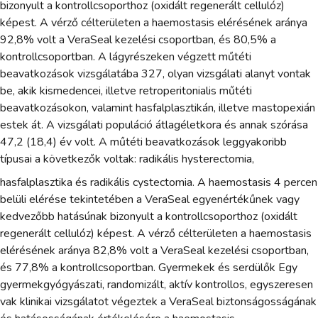
bizonyult a kontrollcsoporthoz (oxidált regenerált cellulóz)
képest. A vérző célterületen a haemostasis elérésének aránya
92,8% volt a VeraSeal kezelési csoportban, és 80,5% a
kontrollcsoportban. A lágyrészeken végzett műtéti
beavatkozások vizsgálatába 327, olyan vizsgálati alanyt vontak
be, akik kismedencei, illetve retroperitonialis műtéti
beavatkozásokon, valamint hasfalplasztikán, illetve mastopexián
estek át. A vizsgálati populáció átlagéletkora és annak szórása
47,2 (18,4) év volt. A műtéti beavatkozások leggyakoribb
típusai a következők voltak: radikális hysterectomia,
hasfalplasztika és radikális cystectomia. A haemostasis 4 percen
belüli elérése tekintetében a VeraSeal egyenértékűnek vagy
kedvezőbb hatásúnak bizonyult a kontrollcsoporthoz (oxidált
regenerált cellulóz) képest. A vérző célterületen a haemostasis
elérésének aránya 82,8% volt a VeraSeal kezelési csoportban,
és 77,8% a kontrollcsoportban. Gyermekek és serdülők Egy
gyermekgyógyászati, randomizált, aktív kontrollos, egyszeresen
vak klinikai vizsgálatot végeztek a VeraSeal biztonságosságának