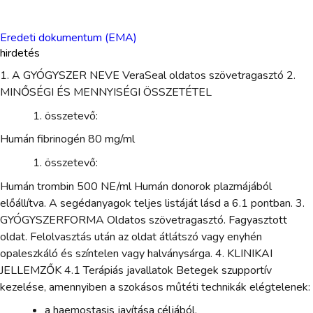
Eredeti dokumentum (EMA)
hirdetés
1. A GYÓGYSZER NEVE VeraSeal oldatos szövetragasztó 2.
MINŐSÉGI ÉS MENNYISÉGI ÖSSZETÉTEL
összetevő:
Humán fibrinogén 80 mg/ml
összetevő:
Humán trombin 500 NE/ml Humán donorok plazmájából
előállítva. A segédanyagok teljes listáját lásd a 6.1 pontban. 3.
GYÓGYSZERFORMA Oldatos szövetragasztó. Fagyasztott
oldat. Felolvasztás után az oldat átlátszó vagy enyhén
opaleszkáló és színtelen vagy halványsárga. 4. KLINIKAI
JELLEMZŐK 4.1 Terápiás javallatok Betegek szupportív
kezelése, amennyiben a szokásos műtéti technikák elégtelenek:
a haemostasis javítása céljából.