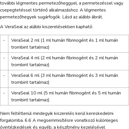
további légmentes permetezőheggyel, a permetezéssel vagy
csepegtetéssel történő alkalmazáshoz. A légmentes
permetezőhegyek sugárfogók. Lásd az alábbi ábrát.
A VeraSeal az alábbi kiszerelésekben kapható:
-
VeraSeal 2 ml (1 ml humán fibrinogént és 1 ml humán
trombint tartalmaz)
-
VeraSeal 4 ml (2 ml humán fibrinogént és 2 ml humán
trombint tartalmaz)
-
VeraSeal 6 ml (3 ml humán fibrinogént és 3 ml humán
trombint tartalmaz)
-
VeraSeal 10 ml (5 ml humán fibrinogént és 5 ml humán
trombint tartalmaz)
Nem feltétlenül mindegyik kiszerelés kerül kereskedelmi
forgalomba. 6.6 A megsemmisítésre vonatkozó különleges
óvintézkedések és egyéb, a készítmény kezelésével