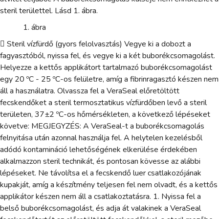
steril területtel. Lásd 1. ábra.
ábra
 Steril vízfürdő (gyors felolvasztás) Vegye ki a dobozt a
fagyasztóból, nyissa fel, és vegye ki a két buborékcsomagolást.
Helyezze a kettős applikátort tartalmazó buborékcsomagolást
egy 20 ºC - 25 ºC-os felületre, amíg a fibrinragasztó készen nem
áll a használatra. Olvassza fel a VeraSeal előretöltött
fecskendőket a steril termosztatikus vízfürdőben levő a steril
területen, 37±2 ºC-os hőmérsékleten, a következő lépéseket
követve: MEGJEGYZÉS: A VeraSeal-t a buborékcsomagolás
felnyitása után azonnal használja fel. A helytelen kezelésből
adódó kontamináció lehetőségének elkerülése érdekében
alkalmazzon steril technikát, és pontosan kövesse az alábbi
lépéseket. Ne távolítsa el a fecskendő luer csatlakozójának
kupakját, amíg a készítmény teljesen fel nem olvadt, és a kettős
applikátor készen nem áll a csatlakoztatásra. 1. Nyissa fel a
belső buborékcsomagolást, és adja át valakinek a VeraSeal