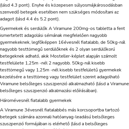
(lásd 4.3 pont). Enyhe és közepesen súlyosmájkárosodásban
szenvedő betegek esetében nem szükséges módosítani az
adagot (lásd 4.4 és 5.2 pont).
Gyermekek és serdülők A Viramune 200mg-os tabletta a fent
ismertetett adagolási sémának megfelelően nagyobb
gyermekeknek, legfőképpen 16évesnél fiatalabb, de 50kg-nál
nagyobb testtömegű serdülőknek és 2 olyan serdülőkorú
betegeknek adható, akik Mosteller-képlet alapján számolt
testfelülete 1,25m -nél 2 nagyobb. 50kg-nál kisebb
testtömegű vagy 1,25m -nél kisebb testfelületű gyermekek
kezelésére a testtömeg vagy testfelület szerint adagolható
Viramune belsőleges szuszpenzió alkalmazható (lásd a Viramune
belsőleges szuszpenzió alkalmazási előírásában).
Háromévesnél fiatalabb gyermekek
A Viramune 3évesnél fiatalabbés más korcsoportba tartozó
betegek számára azonnali hatóanyag-leadású belsőleges
szuszpenzió formájában is elérhető (lásd a belsőleges