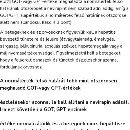
előtti GOT-vagy GPT-értéke meghaladta a normálérték felső
határának ötszörösét a nevirapint nem szabad adni addig, amíg a
GOT/GPT alapértékük a normálérték felső határának ötszöröse
alatt nem állandósul (lásd 4.3 pont).
A betegeknek és az orvosoknak figyelniük kell a hepatitis
bevezető tüneteire és jeleire (étvágytalanság, émelygés,
sárgaság, bilirubinuria, acholiás széklet, hepatomegalia vagy a
máj nyomásérzékenysége). Figyelmeztetni kell a betegeket,
hogy a felsorolt panaszok és tünetek észlelésekor azonnal
forduljanak orvoshoz.
A normálérték felső határát több mint ötszörösen
meghaladó GOT-vagy GPT-értékek
észlelésekor azonnal le kell állítani a nevirapin adását.
Ha ezt követően a GOT, GPT enzimek
értéke normalizálódik és a betegnek nincs hepatitisre