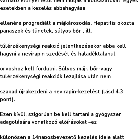
várható előnyei felül nem múlják a kockázatokat. Egyes
esetekben a kezelés abbahagyása
ellenére progrediált a májkárosodás. Hepatitis okozta
panaszok és tünetek, súlyos bőr-, ill.
túlérzékenységi reakció jelentkezésekor abba kell
hagyni a nevirapin szedését és haladéktalanul
orvoshoz kell fordulni. Súlyos máj-, bőr-vagy
túlérzékenységi reakciók lezajlása után nem
szabad újrakezdeni a nevirapin-kezelést (lásd 4.3
pont).
Ezen kívül, szigorúan be kell tartani a gyógyszer
adagolására vonatkozó előírásokat –ez
különösen a 14naposbevezető kezelés ideje alatt