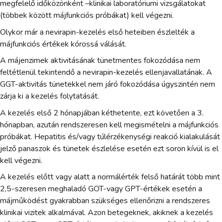
megfelelő időközönként –klinikai laboratóriumi vizsgálatokat
(többek között májfunkciós próbákat) kell végezni.
Olykor már a nevirapin-kezelés első heteiben észlelték a
májfunkciós értékek kórossá válását.
A májenzimek aktivitásának tünetmentes fokozódása nem
feltétlenül tekintendő a nevirapin-kezelés ellenjavallatának. A
GGT-aktivitás tünetekkel nem járó fokozódása úgyszintén nem
zárja ki a kezelés folytatását.
A kezelés első 2 hónapjában kéthetente, ezt követően a 3.
hónapban, azután rendszeresen kell megismételni a májfunkciós
próbákat. Hepatitis és/vagy túlérzékenységi reakció kialakulását
jelző panaszok és tünetek észlelése esetén ezt soron kívül is el
kell végezni.
A kezelés előtt vagy alatt a normálérték felső határát több mint
2,5-szeresen meghaladó GOT-vagy GPT-értékek esetén a
májműködést gyakrabban szükséges ellenőrizni a rendszeres
klinikai vizitek alkalmával. Azon betegeknek, akiknek a kezelés