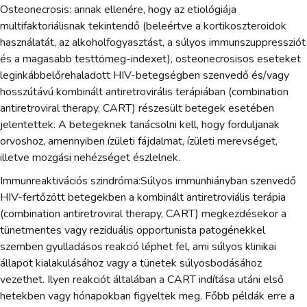
Osteonecrosis: annak ellenére, hogy az etiológiája
multifaktoriálisnak tekintendő (beleértve a kortikoszteroidok
használatát, az alkoholfogyasztást, a súlyos immunszuppressziót
és a magasabb testtömeg-indexet), osteonecrosisos eseteket
leginkábbelőrehaladott HIV-betegségben szenvedő és/vagy
hosszútávú kombinált antiretrovirális terápiában (combination
antiretroviral therapy, CART) részesült betegek esetében
jelentettek. A betegeknek tanácsolni kell, hogy forduljanak
orvoshoz, amennyiben ízületi fájdalmat, ízületi merevséget,
illetve mozgási nehézséget észlelnek.
Immunreaktivációs szindróma:Súlyos immunhiányban szenvedő
HIV-fertőzött betegekben a kombinált antiretroviális terápia
(combination antiretroviral therapy, CART) megkezdésekor a
tünetmentes vagy reziduális opportunista patogénekkel
szemben gyulladásos reakció léphet fel, ami súlyos klinikai
állapot kialakulásához vagy a tünetek súlyosbodásához
vezethet. Ilyen reakciót általában a CART indítása utáni első
hetekben vagy hónapokban figyeltek meg. Főbb példák erre a