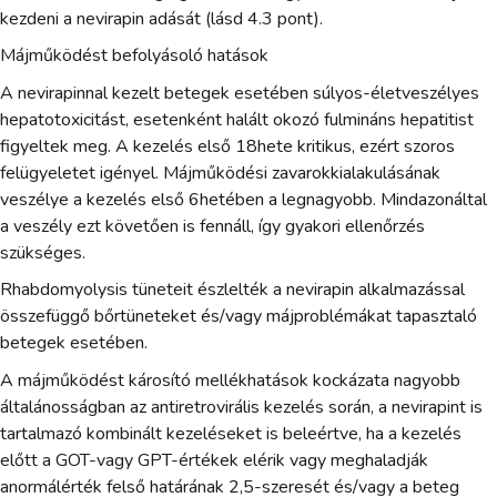
kezdeni a nevirapin adását (lásd 4.3 pont).
Májműködést befolyásoló hatások
A nevirapinnal kezelt betegek esetében súlyos-életveszélyes
hepatotoxicitást, esetenként halált okozó fulmináns hepatitist
figyeltek meg. A kezelés első 18hete kritikus, ezért szoros
felügyeletet igényel. Májműködési zavarokkialakulásának
veszélye a kezelés első 6hetében a legnagyobb. Mindazonáltal
a veszély ezt követően is fennáll, így gyakori ellenőrzés
szükséges.
Rhabdomyolysis tüneteit észlelték a nevirapin alkalmazással
összefüggő bőrtüneteket és/vagy májproblémákat tapasztaló
betegek esetében.
A májműködést károsító mellékhatások kockázata nagyobb
általánosságban az antiretrovirális kezelés során, a nevirapint is
tartalmazó kombinált kezeléseket is beleértve, ha a kezelés
előtt a GOT-vagy GPT-értékek elérik vagy meghaladják
anormálérték felső határának 2,5-szeresét és/vagy a beteg