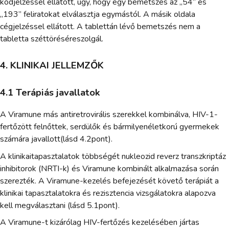
kódjelzéssel ellátott, úgy, hogy egy bemetszés az „54” és
„193” feliratokat elválasztja egymástól. A másik oldala
cégjelzéssel ellátott. A tablettán lévő bemetszés nem a
tabletta széttöréséreszolgál.
4. KLINIKAI JELLEMZŐK
4.1 Terápiás javallatok
A Viramune más antiretrovirális szerekkel kombinálva, HIV-1-
fertőzött felnőttek, serdülők és bármilyenéletkorú gyermekek
számára javallott(lásd 4.2pont).
A klinikaitapasztalatok többségét nukleozid reverz transzkriptáz
inhibitorok (NRTI-k) és Viramune kombinált alkalmazása során
szerezték. A Viramune-kezelés befejezését követő terápiát a
klinikai tapasztalatokra és rezisztencia vizsgálatokra alapozva
kell megválasztani (lásd 5.1pont).
A Viramune-t kizárólag HIV-fertőzés kezelésében jártas