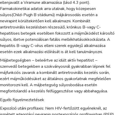
ellenjavallt a Viramune alkamazása (lásd 4.3 pont).
Farmakokinetikai adatok arra utalnak, hogy közepesen
súlyos(Child-Pugh B stádiumú) májkárosodás esetén a
nevirapint körültekintően kell alkalmazni. Kombinált
antiretrovirális kezelésben részesülő, krónikus B-vagy C-
hepatitises betegek esetében fokozott a májműködést károsító
súlyos, illetve potenciálisan fatális mellékhatásokkockázata. A
hepatitis B-vagy C-vírus elleni szerek egyidejű alkalmazása
esetén ezek alkalmazási előírását is át kell tanulmányozni.
Májbetegségben − beleértve az idült aktív hepatitist −
szenvedő betegekben a szokványosnál gyakrabban lépnek fel
májfunkciós zavarok a kombinált antiretrovirális kezelés során,
ezért májműködésüket az általános gyakorlatnak megfelelően
monitorozni kell. A májbetegség súlyosbodása esetén
megfontolandó a kezelés felfüggesztése vagy abbahagyása.
Egyéb figyelmeztetések
Expozíció utáni profilaxis: Nem HIV-fertőzött egyéneknél, az
ismételt adagolású nevirapin postexpozíciós profilaxisban (PEP)