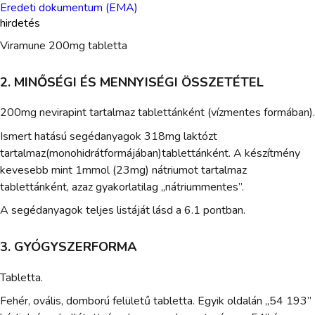
Eredeti dokumentum (EMA)
hirdetés
Viramune 200mg tabletta
2. MINŐSÉGI ÉS MENNYISÉGI ÖSSZETÉTEL
200mg nevirapint tartalmaz tablettánként (vízmentes formában).
Ismert hatású segédanyagok 318mg laktózt
tartalmaz(monohidrátformájában)tablettánként. A készítmény
kevesebb mint 1mmol (23mg) nátriumot tartalmaz
tablettánként, azaz gyakorlatilag „nátriummentes”.
A segédanyagok teljes listáját lásd a 6.1 pontban.
3. GYÓGYSZERFORMA
Tabletta.
Fehér, ovális, domború felületű tabletta. Egyik oldalán „54 193”