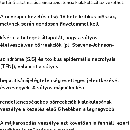
történő alkalmazása vírusrezisztencia kialakulásához vezethet.
A nevirapin-kezelés első 18 hete kritikus időszak,
melynek során gondosan figyelemmel kell
kísérni a betegek állapotát, hogy a súlyos-
életveszélyes bőrreakciók (pl. Stevens–Johnson-
szindróma [SJS] és toxikus epidermális necrolysis
[TEN]), valamint a súlyos
hepatitis/májelégtelenség esetleges jelentkezését
észrevegyék. A súlyos májműködési
rendellenességekés bőrreakciók kialakulásának
veszélye a kezelés első 6 hetében a legnagyobb.
A májkárosodás veszélye ezt követően is fennáll, ezért