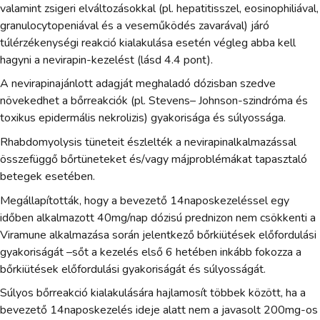
valamint zsigeri elváltozásokkal (pl. hepatitisszel, eosinophiliával,
granulocytopeniával és a veseműködés zavarával) járó
túlérzékenységi reakció kialakulása esetén végleg abba kell
hagyni a nevirapin-kezelést (lásd 4.4 pont).
A nevirapinajánlott adagját meghaladó dózisban szedve
növekedhet a bőrreakciók (pl. Stevens– Johnson-szindróma és
toxikus epidermális nekrolizis) gyakorisága és súlyossága.
Rhabdomyolysis tüneteit észlelték a nevirapinalkalmazással
összefüggő bőrtüneteket és/vagy májproblémákat tapasztaló
betegek esetében.
Megállapították, hogy a bevezető 14naposkezeléssel egy
időben alkalmazott 40mg/nap dózisú prednizon nem csökkenti a
Viramune alkalmazása során jelentkező bőrkiütések előfordulási
gyakoriságát –sőt a kezelés első 6 hetében inkább fokozza a
bőrkiütések előfordulási gyakoriságát és súlyosságát.
Súlyos bőrreakció kialakulására hajlamosít többek között, ha a
bevezető 14naposkezelés ideje alatt nem a javasolt 200mg-os