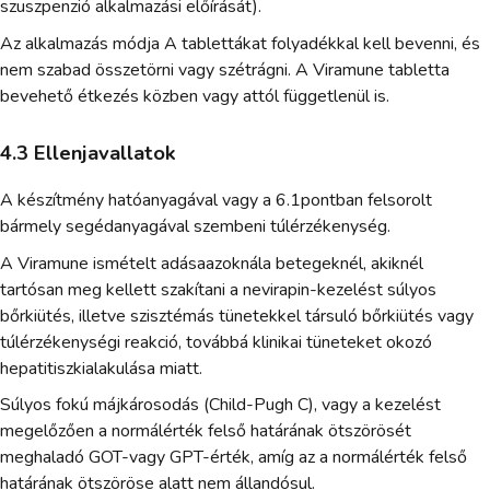
szuszpenzió alkalmazási előírását).
Az alkalmazás módja A tablettákat folyadékkal kell bevenni, és
nem szabad összetörni vagy szétrágni. A Viramune tabletta
bevehető étkezés közben vagy attól függetlenül is.
4.3 Ellenjavallatok
A készítmény hatóanyagával vagy a 6.1pontban felsorolt
bármely segédanyagával szembeni túlérzékenység.
A Viramune ismételt adásaazoknála betegeknél, akiknél
tartósan meg kellett szakítani a nevirapin-kezelést súlyos
bőrkiütés, illetve szisztémás tünetekkel társuló bőrkiütés vagy
túlérzékenységi reakció, továbbá klinikai tüneteket okozó
hepatitiszkialakulása miatt.
Súlyos fokú májkárosodás (Child-Pugh C), vagy a kezelést
megelőzően a normálérték felső határának ötszörösét
meghaladó GOT-vagy GPT-érték, amíg az a normálérték felső
határának ötszöröse alatt nem állandósul.