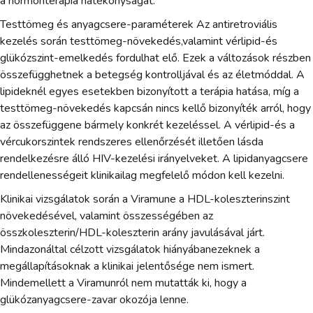
a hormonterápia hatékonyságát.
Testtömeg és anyagcsere-paraméterek Az antiretroviális
kezelés során testtömeg-növekedés,valamint vérlipid-és
glükózszint-emelkedés fordulhat elő. Ezek a változások részben
összefügghetnek a betegség kontrolljával és az életmóddal. A
lipideknél egyes esetekben bizonyított a terápia hatása, míg a
testtömeg-növekedés kapcsán nincs kellő bizonyíték arról, hogy
az összefüggene bármely konkrét kezeléssel. A vérlipid-és a
vércukorszintek rendszeres ellenőrzését illetően lásda
rendelkezésre álló HIV-kezelési irányelveket. A lipidanyagcsere
rendellenességeit klinikailag megfelelő módon kell kezelni.
Klinikai vizsgálatok során a Viramune a HDL-koleszterinszint
növekedésével, valamint összességében az
összkoleszterin/HDL-koleszterin arány javulásával járt.
Mindazonáltal célzott vizsgálatok hiányábanezeknek a
megállapításoknak a klinikai jelentősége nem ismert.
Mindemellett a Viramunról nem mutatták ki, hogy a
glükózanyagcsere-zavar okozója lenne.