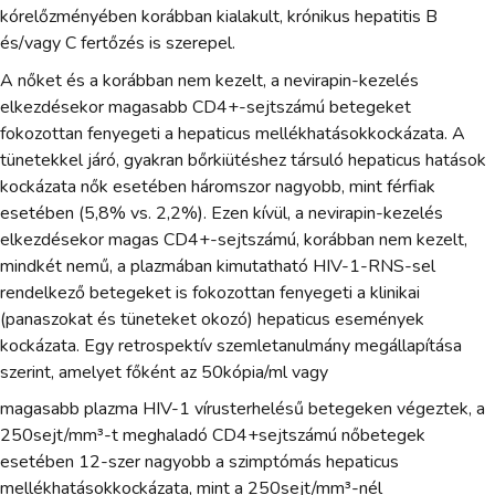
kórelőzményében korábban kialakult, krónikus hepatitis B
és/vagy C fertőzés is szerepel.
A nőket és a korábban nem kezelt, a nevirapin-kezelés
elkezdésekor magasabb CD4+-sejtszámú betegeket
fokozottan fenyegeti a hepaticus mellékhatásokkockázata. A
tünetekkel járó, gyakran bőrkiütéshez társuló hepaticus hatások
kockázata nők esetében háromszor nagyobb, mint férfiak
esetében (5,8% vs. 2,2%). Ezen kívül, a nevirapin-kezelés
elkezdésekor magas CD4+-sejtszámú, korábban nem kezelt,
mindkét nemű, a plazmában kimutatható HIV-1-RNS-sel
rendelkező betegeket is fokozottan fenyegeti a klinikai
(panaszokat és tüneteket okozó) hepaticus események
kockázata. Egy retrospektív szemletanulmány megállapítása
szerint, amelyet főként az 50kópia/ml vagy
magasabb plazma HIV-1 vírusterhelésű betegeken végeztek, a
250sejt/mm³-t meghaladó CD4+sejtszámú nőbetegek
esetében 12-szer nagyobb a szimptómás hepaticus
mellékhatásokkockázata, mint a 250sejt/mm³-nél