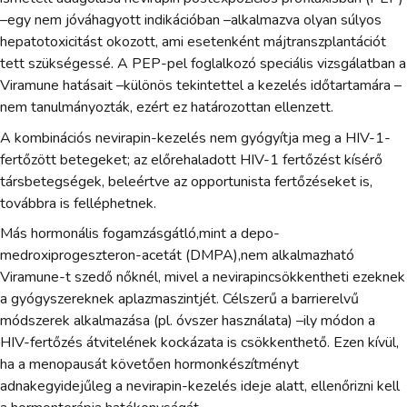
–egy nem jóváhagyott indikációban –alkalmazva olyan súlyos
hepatotoxicitást okozott, ami esetenként májtranszplantációt
tett szükségessé. A PEP-pel foglalkozó speciális vizsgálatban a
Viramune hatásait –különös tekintettel a kezelés időtartamára –
nem tanulmányozták, ezért ez határozottan ellenzett.
A kombinációs nevirapin-kezelés nem gyógyítja meg a HIV-1-
fertőzött betegeket; az előrehaladott HIV-1 fertőzést kísérő
társbetegségek, beleértve az opportunista fertőzéseket is,
továbbra is felléphetnek.
Más hormonális fogamzásgátló,mint a depo-
medroxiprogeszteron-acetát (DMPA),nem alkalmazható
Viramune-t szedő nőknél, mivel a nevirapincsökkentheti ezeknek
a gyógyszereknek aplazmaszintjét. Célszerű a barrierelvű
módszerek alkalmazása (pl. óvszer használata) –ily módon a
HIV-fertőzés átvitelének kockázata is csökkenthető. Ezen kívül,
ha a menopausát követően hormonkészítményt
adnakegyidejűleg a nevirapin-kezelés ideje alatt, ellenőrizni kell