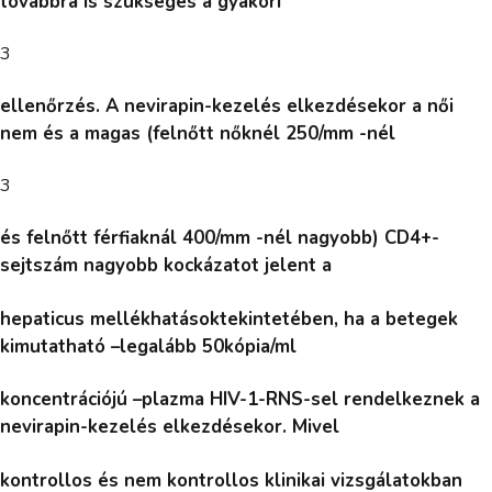
továbbra is szükséges a gyakori
3
ellenőrzés. A nevirapin-kezelés elkezdésekor a női
nem és a magas (felnőtt nőknél 250/mm -nél
3
és felnőtt férfiaknál 400/mm -nél nagyobb) CD4+-
sejtszám nagyobb kockázatot jelent a
hepaticus mellékhatásoktekintetében, ha a betegek
kimutatható –legalább 50kópia/ml
koncentrációjú –plazma HIV-1-RNS-sel rendelkeznek a
nevirapin-kezelés elkezdésekor. Mivel
kontrollos és nem kontrollos klinikai vizsgálatokban