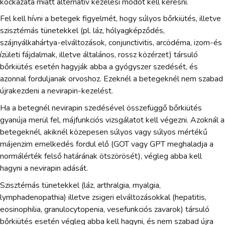
kockázata miatt alternatív kezelési módot kell keresni.
Fel kell hívni a betegek figyelmét, hogy súlyos bőrkiütés, illetve
szisztémás tünetekkel (pl. láz, hólyagképződés,
szájnyálkahártya-elváltozások, conjunctivitis, arcödéma, izom-és
ízületi fájdalmak, illetve általános, rossz közérzet) társuló
bőrkiütés esetén hagyják abba a gyógyszer szedését, és
azonnal forduljanak orvoshoz. Ezeknél a betegeknél nem szabad
újrakezdeni a nevirapin-kezelést.
Ha a betegnél nevirapin szedésével összefüggő bőrkiütés
gyanúja merül fel, májfunkciós vizsgálatot kell végezni. Azoknál a
betegeknél, akiknél közepesen súlyos vagy súlyos mértékű
májenzim emelkedés fordul elő (GOT vagy GPT meghaladja a
normálérték felső határának ötszörösét), végleg abba kell
hagyni a nevirapin adását.
Szisztémás tünetekkel (láz, arthralgia, myalgia,
lymphadenopathia) illetve zsigeri elváltozásokkal (hepatitis,
eosinophilia, granulocytopenia, vesefunkciós zavarok) társuló
bőrkiütés esetén végleg abba kell hagyni, és nem szabad újra