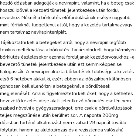
kezdő dózisban adagolják a nevirapint, valamint, ha a beteg csak
hosszú idővel a kezdeti tünetek jelentkezése után fordul
orvoshoz. Nőknél a bőrkiütés előfordulásának esélye nagyobb,
mint férfiaknál, függetlenül attól, hogy a kezelés tartalmaz,vagy
nem tartalmaz nevirapinterápiát.
Tájékoztatni kell a betegeket arról, hogy a nevirapin legfőbb
toxikus mellékhatása a bőrkiütés. Tanácsolni kell, hogy bármilyen
bőrkiütés észlelésekor azonnal forduljanak kezelőorvosukhoz –a
bevezető tünetek jelentkezése után ezt semmiképpen se
halogassák. A nevirapin okozta bőrkiütések többsége a kezelés
első 6 hetében alakul ki, ezért ebben az időszakban különösen
gondosan kell ellenőrizni a betegeknél a bőrkiütések
megjelenését. Arra is figyelmeztetni kell őket, hogy a kéthetes
bevezető kezelés ideje alatt jelentkező bőrkiütés esetén nem
szabad növelni a gyógyszeradagot, erre csak a bőrelváltozások
teljes megszűnése után kerülhet sor. A naponta 200mg
dózisban történő alkalmazást nem szabad 28 napnál tovább
folytatni, hanem az aluldozírozás és a rezisztencia valószínű