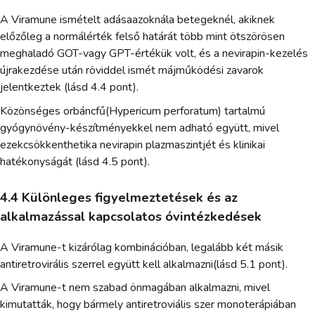
A Viramune ismételt adásaazoknála betegeknél, akiknek
előzőleg a normálérték felső határát több mint ötszörösen
meghaladó GOT-vagy GPT-értékük volt, és a nevirapin-kezelés
újrakezdése után röviddel ismét májműködési zavarok
jelentkeztek (lásd 4.4 pont).
Közönséges orbáncfű(Hypericum perforatum) tartalmú
gyógynövény-készítményekkel nem adható együtt, mivel
ezekcsökkenthetika nevirapin plazmaszintjét és klinikai
hatékonyságát (lásd 4.5 pont).
4.4 Különleges figyelmeztetések és az
alkalmazással kapcsolatos óvintézkedések
A Viramune-t kizárólag kombinációban, legalább két másik
antiretrovirális szerrel együtt kell alkalmazni(lásd 5.1 pont).
A Viramune-t nem szabad önmagában alkalmazni, mivel
kimutatták, hogy bármely antiretroviális szer monoterápiában