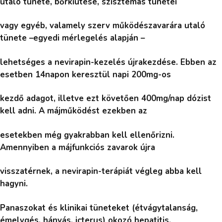
utaló tünete, bőrkiütése, szisztémás tünetei
vagy egyéb, valamely szerv működészavarára utaló
tünete –egyedi mérlegelés alapján –
lehetséges a nevirapin-kezelés újrakezdése. Ebben az
esetben 14napon keresztül napi 200mg-os
kezdő adagot, illetve ezt követően 400mg/nap dózist
kell adni. A májműködést ezekben az
esetekben még gyakrabban kell ellenőrizni.
Amennyiben a májfunkciós zavarok újra
visszatérnek, a nevirapin-terápiát végleg abba kell
hagyni.
Panaszokat és klinikai tüneteket (étvágytalanság,
émelygés, hányás, icterus) okozó hepatitis,