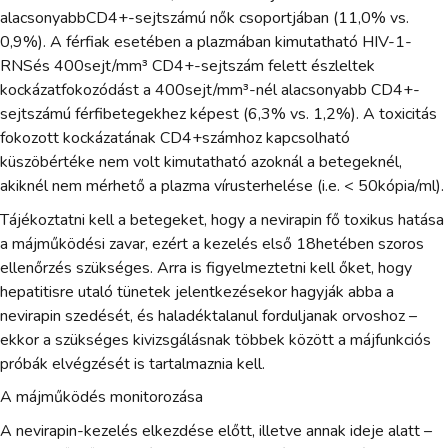
alacsonyabbCD4+-sejtszámú nők csoportjában (11,0% vs.
0,9%). A férfiak esetében a plazmában kimutatható HIV-1-
RNSés 400sejt/mm³ CD4+-sejtszám felett észleltek
kockázatfokozódást a 400sejt/mm³-nél alacsonyabb CD4+-
sejtszámú férfibetegekhez képest (6,3% vs. 1,2%). A toxicitás
fokozott kockázatának CD4+számhoz kapcsolható
küszöbértéke nem volt kimutatható azoknál a betegeknél,
akiknél nem mérhető a plazma vírusterhelése (i.e. < 50kópia/ml).
Tájékoztatni kell a betegeket, hogy a nevirapin fő toxikus hatása
a májműködési zavar, ezért a kezelés első 18hetében szoros
ellenőrzés szükséges. Arra is figyelmeztetni kell őket, hogy
hepatitisre utaló tünetek jelentkezésekor hagyják abba a
nevirapin szedését, és haladéktalanul forduljanak orvoshoz –
ekkor a szükséges kivizsgálásnak többek között a májfunkciós
próbák elvégzését is tartalmaznia kell.
A májműködés monitorozása
A nevirapin-kezelés elkezdése előtt, illetve annak ideje alatt –