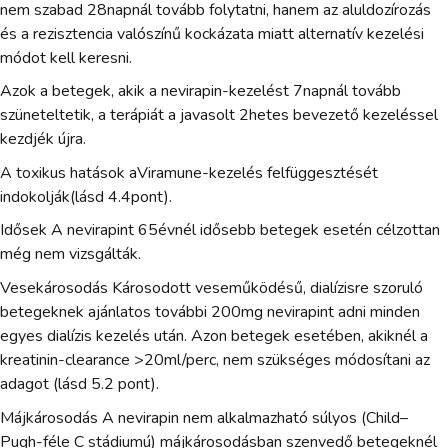
nem szabad 28napnál tovább folytatni, hanem az aluldozírozás
és a rezisztencia valószínű kockázata miatt alternatív kezelési
módot kell keresni.
Azok a betegek, akik a nevirapin-kezelést 7napnál tovább
szüneteltetik, a terápiát a javasolt 2hetes bevezető kezeléssel
kezdjék újra.
A toxikus hatások aViramune-kezelés felfüggesztését
indokolják(lásd 4.4pont).
Idősek A nevirapint 65évnél idősebb betegek esetén célzottan
még nem vizsgálták.
Vesekárosodás Károsodott veseműködésű, dialízisre szoruló
betegeknek ajánlatos további 200mg nevirapint adni minden
egyes dialízis kezelés után. Azon betegek esetében, akiknél a
kreatinin-clearance >20ml/perc, nem szükséges módosítani az
adagot (lásd 5.2 pont).
Májkárosodás A nevirapin nem alkalmazható súlyos (Child–
Pugh-féle C stádiumú) májkárosodásban szenvedő betegeknél