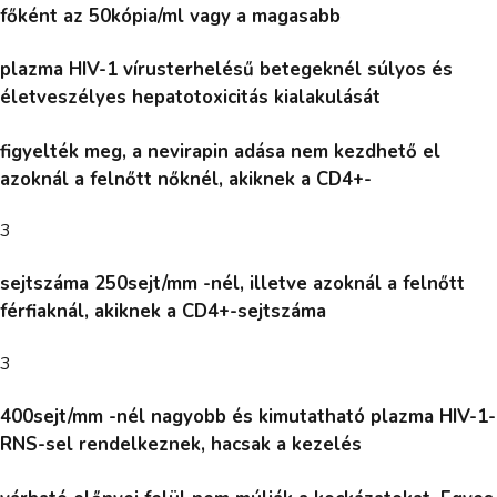
főként az 50kópia/ml vagy a magasabb
plazma HIV-1 vírusterhelésű betegeknél súlyos és
életveszélyes hepatotoxicitás kialakulását
figyelték meg, a nevirapin adása nem kezdhető el
azoknál a felnőtt nőknél, akiknek a CD4+-
3
sejtszáma 250sejt/mm -nél, illetve azoknál a felnőtt
férfiaknál, akiknek a CD4+-sejtszáma
3
400sejt/mm -nél nagyobb és kimutatható plazma HIV-1-
RNS-sel rendelkeznek, hacsak a kezelés