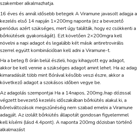
szakember alkalmazhatja.
16 éves és annál idősebb betegek A Viramune javasolt adagja a
kezelés első 14 napján 1×200mg naponta (ez a bevezető
periódus azért szükséges, mert úgy találták, hogy ez csökkenti a
bőrkiütések gyakoriságát). Ezt követően 2×200mgra kell
növelni a napi adagot és legalább két másik antiretrovirális
szerrel együtt kombinációban kell adni a Viramune-t.
Ha a beteg 8 órán belül észleli, hogy kihagyott egy adagot,
akkor be kell vennie a szükséges adagot amint lehet. Ha az adag
kimaradását több mint 8órával később veszi észre, akkor a
következő adagot a szokásos időben vegye be.
Az adagolás szempontjai Ha a 14napos, 200mg /nap dózissal
végzett bevezető kezelés időszakában bőrkiütés alakul ki, a
bőrelváltozások megszűnéséig nem szabad emelni a Viramune
adagját. Az izolált bőrkiütés állapotát gondosan figyelemmel
kell kísérni (lásd 4.4pont). A naponta 200mg dózisban történő
alkalmazást