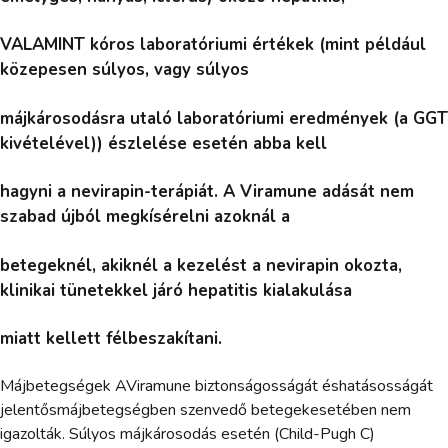
VALAMINT kóros laboratóriumi értékek (mint például
közepesen súlyos, vagy súlyos
májkárosodásra utaló laboratóriumi eredmények (a GGT
kivételével)) észlelése esetén abba kell
hagyni a nevirapin-terápiát. A Viramune adását nem
szabad újból megkísérelni azoknál a
betegeknél, akiknél a kezelést a nevirapin okozta,
klinikai tünetekkel járó hepatitis kialakulása
miatt kellett félbeszakítani.
Májbetegségek AViramune biztonságosságát éshatásosságát
jelentősmájbetegségben szenvedő betegekesetében nem
igazolták. Súlyos májkárosodás esetén (Child-Pugh C)