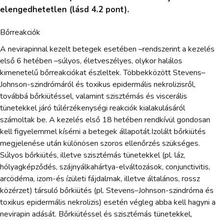
elengedhetetlen (lásd 4.2 pont).
Bőrreakciók
A nevirapinnal kezelt betegek esetében –rendszerint a kezelés
első 6 hetében –súlyos, életveszélyes, olykor halálos
kimenetelű bőrreakciókat észleltek. Többekközött Stevens–
Johnson-szindrómáról és toxikus epidermális nekrolizisről,
továbbá bőrkiütéssel, valamint szisztémás és viscerális
tünetekkel járó túlérzékenységi reakciók kialakulásáról
számoltak be. A kezelés első 18 hetében rendkívül gondosan
kell figyelemmel kísérni a betegek állapotát.Izolált bőrkiütés
megjelenése után különösen szoros ellenőrzés szükséges.
Súlyos bőrkiütés, illetve szisztémás tünetekkel (pl. láz,
hólyagképződés, szájnyálkahártya-elváltozások, conjunctivitis,
arcödéma, izom-és ízületi fájdalmak, illetve általános, rossz
közérzet) társuló bőrkiütés (pl. Stevens–Johnson-szindróma és
toxikus epidermális nekrolizis) esetén végleg abba kell hagyni a
nevirapin adását. Bőrkiütéssel és szisztémás tünetekkel,