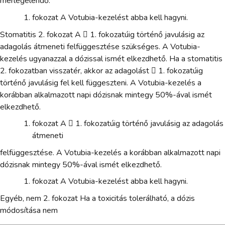
mérlegelendő.
fokozat A Votubia-kezelést abba kell hagyni.
Stomatitis 2. fokozat A  1. fokozatúig történő javulásig az
adagolás átmeneti felfüggesztése szükséges. A Votubia-
kezelés ugyanazzal a dózissal ismét elkezdhető. Ha a stomatitis
2. fokozatban visszatér, akkor az adagolást  1. fokozatúig
történő javulásig fel kell függeszteni. A Votubia-kezelés a
korábban alkalmazott napi dózisnak mintegy 50%-ával ismét
elkezdhető.
fokozat A  1. fokozatúig történő javulásig az adagolás
átmeneti
felfüggesztése. A Votubia-kezelés a korábban alkalmazott napi
dózisnak mintegy 50%-ával ismét elkezdhető.
fokozat A Votubia-kezelést abba kell hagyni.
Egyéb, nem 2. fokozat Ha a toxicitás tolerálható, a dózis
módosítása nem