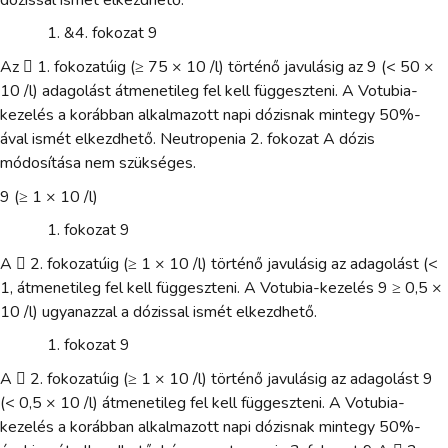
&4. fokozat 9
Az  1. fokozatúig (≥ 75 × 10 /l) történő javulásig az 9 (< 50 ×
10 /l) adagolást átmenetileg fel kell függeszteni. A Votubia-
kezelés a korábban alkalmazott napi dózisnak mintegy 50%-
ával ismét elkezdhető. Neutropenia 2. fokozat A dózis
módosítása nem szükséges.
9 (≥ 1 × 10 /l)
fokozat 9
A  2. fokozatúig (≥ 1 × 10 /l) történő javulásig az adagolást (<
1, átmenetileg fel kell függeszteni. A Votubia-kezelés 9 ≥ 0,5 ×
10 /l) ugyanazzal a dózissal ismét elkezdhető.
fokozat 9
A  2. fokozatúig (≥ 1 × 10 /l) történő javulásig az adagolást 9
(< 0,5 × 10 /l) átmenetileg fel kell függeszteni. A Votubia-
kezelés a korábban alkalmazott napi dózisnak mintegy 50%-