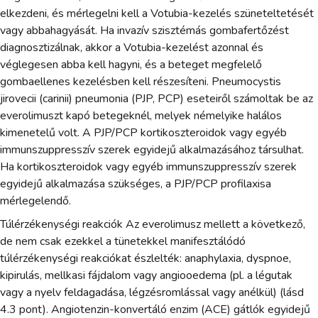
elkezdeni, és mérlegelni kell a Votubia-kezelés szüneteltetését
vagy abbahagyását. Ha invazív szisztémás gombafertőzést
diagnosztizálnak, akkor a Votubia-kezelést azonnal és
véglegesen abba kell hagyni, és a beteget megfelelő
gombaellenes kezelésben kell részesíteni. Pneumocystis
jirovecii (carinii) pneumonia (PJP, PCP) eseteiről számoltak be az
everolimuszt kapó betegeknél, melyek némelyike halálos
kimenetelű volt. A PJP/PCP kortikoszteroidok vagy egyéb
immunszuppresszív szerek egyidejű alkalmazásához társulhat.
Ha kortikoszteroidok vagy egyéb immunszuppresszív szerek
egyidejű alkalmazása szükséges, a PJP/PCP profilaxisa
mérlegelendő.
Túlérzékenységi reakciók Az everolimusz mellett a következő,
de nem csak ezekkel a tünetekkel manifesztálódó
túlérzékenységi reakciókat észlelték: anaphylaxia, dyspnoe,
kipirulás, mellkasi fájdalom vagy angiooedema (pl. a légutak
vagy a nyelv feldagadása, légzésromlással vagy anélkül) (lásd
4.3 pont). Angiotenzin-konvertáló enzim (ACE) gátlók egyidejű