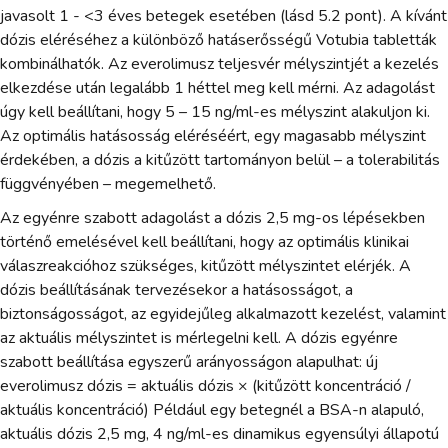
javasolt 1 - <3 éves betegek esetében (lásd 5.2 pont). A kívánt
dózis eléréséhez a különböző hatáserősségű Votubia tabletták
kombinálhatók. Az everolimusz teljesvér mélyszintjét a kezelés
elkezdése után legalább 1 héttel meg kell mérni. Az adagolást
úgy kell beállítani, hogy 5 – 15 ng/ml-es mélyszint alakuljon ki.
Az optimális hatásosság eléréséért, egy magasabb mélyszint
érdekében, a dózis a kitűzött tartományon belül – a tolerabilitás
függvényében – megemelhető.
Az egyénre szabott adagolást a dózis 2,5 mg-os lépésekben
történő emelésével kell beállítani, hogy az optimális klinikai
válaszreakcióhoz szükséges, kitűzött mélyszintet elérjék. A
dózis beállításának tervezésekor a hatásosságot, a
biztonságosságot, az egyidejűleg alkalmazott kezelést, valamint
az aktuális mélyszintet is mérlegelni kell. A dózis egyénre
szabott beállítása egyszerű arányosságon alapulhat: új
everolimusz dózis = aktuális dózis × (kitűzött koncentráció /
aktuális koncentráció) Például egy betegnél a BSA-n alapuló,
aktuális dózis 2,5 mg, 4 ng/ml-es dinamikus egyensúlyi állapotú