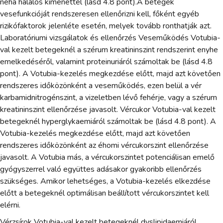
néha halálos kimenettel (lásd 4.8 pont).A betegek
vesefunkcióját rendszeresen ellenőrizni kell, főként egyéb
rizikófaktorok jelenléte esetén, melyek tovább ronthatják azt.
Laboratóriumi vizsgálatok és ellenőrzés Veseműködés Votubia-
val kezelt betegeknél a szérum kreatininszint rendszerint enyhe
emelkedéséről, valamint proteinuriáról számoltak be (lásd 4.8
pont). A Votubia-kezelés megkezdése előtt, majd azt követően
rendszeres időközönként a veseműködés, ezen belül a vér
karbamidnitrogénszint, a vizeletben lévő fehérje, vagy a szérum
kreatininszint ellenőrzése javasolt. Vércukor Votubia-val kezelt
betegeknél hyperglykaemiáról számoltak be (lásd 4.8 pont). A
Votubia-kezelés megkezdése előtt, majd azt követően
rendszeres időközönként az éhomi vércukorszint ellenőrzése
javasolt. A Votubia más, a vércukorszintet potenciálisan emelő
gyógyszerrel való együttes adásakor gyakoribb ellenőrzés
szükséges. Amikor lehetséges, a Votubia-kezelés elkezdése
előtt a betegeknél optimálisan beállított vércukorszintet kell
elérni.
Vérzsírok Votubia-val kezelt betegeknél dyslipidaemiáról