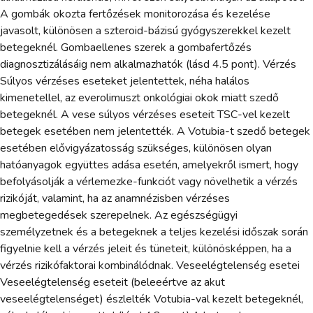
A gombák okozta fertőzések monitorozása és kezelése
javasolt, különösen a szteroid-bázisú gyógyszerekkel kezelt
betegeknél. Gombaellenes szerek a gombafertőzés
diagnosztizálásáig nem alkalmazhatók (lásd 4.5 pont). Vérzés
Súlyos vérzéses eseteket jelentettek, néha halálos
kimenetellel, az everolimuszt onkológiai okok miatt szedő
betegeknél. A vese súlyos vérzéses eseteit TSC-vel kezelt
betegek esetében nem jelentették. A Votubia-t szedő betegek
esetében elővigyázatosság szükséges, különösen olyan
hatóanyagok együttes adása esetén, amelyekről ismert, hogy
befolyásolják a vérlemezke-funkciót vagy növelhetik a vérzés
rizikóját, valamint, ha az anamnézisben vérzéses
megbetegedések szerepelnek. Az egészségügyi
személyzetnek és a betegeknek a teljes kezelési időszak során
figyelnie kell a vérzés jeleit és tüneteit, különösképpen, ha a
vérzés rizikófaktorai kombinálódnak. Veseelégtelenség esetei
Veseelégtelenség eseteit (beleeértve az akut
veseelégtelenséget) észlelték Votubia-val kezelt betegeknél,