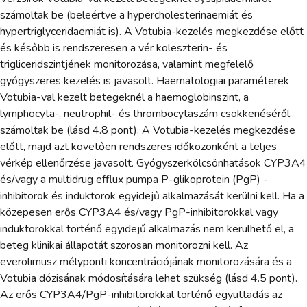
számoltak be (beleértve a hypercholesterinaemiát és
hypertriglyceridaemiát is). A Votubia-kezelés megkezdése előtt
és később is rendszeresen a vér koleszterin- és
trigliceridszintjének monitorozása, valamint megfelelő
gyógyszeres kezelés is javasolt. Haematologiai paraméterek
Votubia-val kezelt betegeknél a haemoglobinszint, a
lymphocyta-, neutrophil- és thrombocytaszám csökkenéséről
számoltak be (lásd 4.8 pont). A Votubia-kezelés megkezdése
előtt, majd azt követően rendszeres időközönként a teljes
vérkép ellenőrzése javasolt. Gyógyszerkölcsönhatások CYP3A4
és/vagy a multidrug efflux pumpa P-glikoprotein (PgP) -
inhibitorok és induktorok egyidejű alkalmazását kerülni kell. Ha a
közepesen erős CYP3A4 és/vagy PgP-inhibitorokkal vagy
induktorokkal történő egyidejű alkalmazás nem kerülhető el, a
beteg klinikai állapotát szorosan monitorozni kell. Az
everolimusz mélyponti koncentrációjának monitorozására és a
Votubia dózisának módosítására lehet szükség (lásd 4.5 pont).
Az erős CYP3A4/PgP-inhibitorokkal történő együttadás az