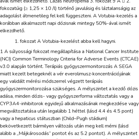
ával ismét elkezdhető. Lázas neutropenia 3. fokozat 9 A  2.
fokozatúig (≥ 1,25 × 10 /l) történő javulásig és láztalanságig az
adagolást átmenetileg fel kell függeszteni. A Votubia-kezelés a
korábban alkalmazott napi dózisnak mintegy 50%-ával ismét
elkezdhető.
fokozat A Votubia-kezelést abba kell hagyni.
1 A súlyossági fokozat megállapítása a National Cancer Institute
(NCI) Common Terminology Criteria for Adverse Events (CTCAE)
v3.0 alapján történt. Terápiás gyógyszermonitorozás A SEGA
miatt kezelt betegeknél a vér everolimusz-koncentrációjának
egy validált mérési módszerrel végzett terápiás
gyógyszermonitorozása szükséges. A mélyszintet a kezdő dózis
adása, minden dózis- vagy gyógyszerforma változtatás vagy a
CYP3A4-inhibitorok egyidejű alkalmazásának megkezdése vagy
megváltoztatása után legalább 1 héttel (lásd 4.4 és 4.5 pont)
vagy a hepaticus státuszban (Child–Pugh stádium)
bekövetkezett bármilyen változás után meg kell mérni (lásd
alább a „Májkárosodás” pontot és az 5.2 pontot). A mélyszintet