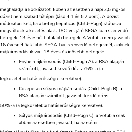
meghaladja a kockázatot. Ebben az esetben a napi 2,5 mg-os
dózist nem szabad túllépni (lásd 4.4 és 5.2 pont). A dózist
módosítani kell, ha a beteg hepaticus (Child–Pugh) státusza
megváltozik a kezelés alatt. TSC-vel járó SEGA-ban szenvedő
betegek: 18 évesnél fiatalabb betegek: A Votubia nem javasolt
18 évesnél fiatalabb, SEGA-ban szenvedő betegeknél, akiknek
májkárosodásuk van. 18 éves és idősebb betegek:
Enyhe májkárosodás (Child–Pugh A): a BSA alapján
számított, javasolt kezdő dózis 75%-a (a
legközelebbi hatáserősségre kerekítve).
Közepesen súlyos májkárosodás (Child–Pugh B): a
BSA alapján számított, javasolt kezdő dózis
50%-a (a legközelebbi hatáserősségre kerekítve).
Súlyos májkárosodás (Child–Pugh C): a Votubia csak
abban az esetben javasolt, ha az elérni