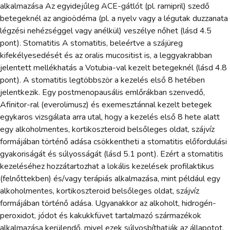
alkalmazása Az egyidejűleg ACE-gátlót (pl. ramipril) szedő
betegeknél az angioödéma (pl. a nyelv vagy a légutak duzzanata
légzési nehézséggel vagy anélkül) veszélye nőhet (lásd 4.5
pont). Stomatitis A stomatitis, beleértve a szájüreg
kifekélyesedését és az oralis mucositist is, a leggyakrabban
jelentett mellékhatás a Votubia-val kezelt betegeknél (lásd 4.8
pont). A stomatitis legtöbbször a kezelés első 8 hetében
jelentkezik. Egy postmenopausális emlőrákban szenvedő,
Afinitor-ral (everolimusz) és exemesztánnal kezelt betegek
egykaros vizsgálata arra utal, hogy a kezelés első 8 hete alatt
egy alkoholmentes, kortikoszteroid belsőleges oldat, szájvíz
formájában történő adása csökkentheti a stomatitis előfordulási
gyakoriságát és súlyosságát (lásd 5.1 pont). Ezért a stomatitis
kezeléséhez hozzátartozhat a lokális kezelések profilaktikus
(felnőttekben) és/vagy terápiás alkalmazása, mint például egy
alkoholmentes, kortikoszteroid belsőleges oldat, szájvíz
formájában történő adása. Ugyanakkor az alkoholt, hidrogén-
peroxidot, jódot és kakukkfüvet tartalmazó származékok
alkalmazása kerülendő, mivel ezek súlyosbíthatják az állapotot.