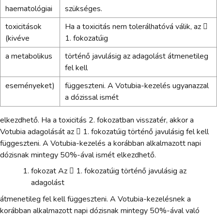
haematológiai
szükséges.
toxicitások
Ha a toxicitás nem tolerálhatóvá válik, az 
(kivéve
1. fokozatúig
a metabolikus
történő javulásig az adagolást átmenetileg
fel kell
eseményeket)
függeszteni. A Votubia-kezelés ugyanazzal
a dózissal ismét
elkezdhető. Ha a toxicitás 2. fokozatban visszatér, akkor a
Votubia adagolását az  1. fokozatúig történő javulásig fel kell
függeszteni. A Votubia-kezelés a korábban alkalmazott napi
dózisnak mintegy 50%-ával ismét elkezdhető.
fokozat Az  1. fokozatúig történő javulásig az
adagolást
átmenetileg fel kell függeszteni. A Votubia-kezelésnek a
korábban alkalmazott napi dózisnak mintegy 50%-ával való