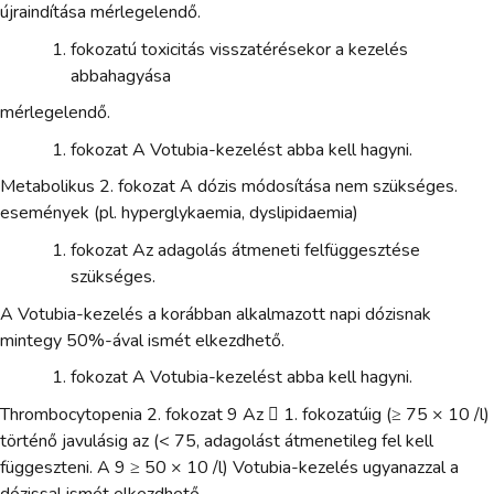
újraindítása mérlegelendő.
fokozatú toxicitás visszatérésekor a kezelés
abbahagyása
mérlegelendő.
fokozat A Votubia-kezelést abba kell hagyni.
Metabolikus 2. fokozat A dózis módosítása nem szükséges.
események (pl. hyperglykaemia, dyslipidaemia)
fokozat Az adagolás átmeneti felfüggesztése
szükséges.
A Votubia-kezelés a korábban alkalmazott napi dózisnak
mintegy 50%-ával ismét elkezdhető.
fokozat A Votubia-kezelést abba kell hagyni.
Thrombocytopenia 2. fokozat 9 Az  1. fokozatúig (≥ 75 × 10 /l)
történő javulásig az (< 75, adagolást átmenetileg fel kell
függeszteni. A 9 ≥ 50 × 10 /l) Votubia-kezelés ugyanazzal a
dózissal ismét elkezdhető.