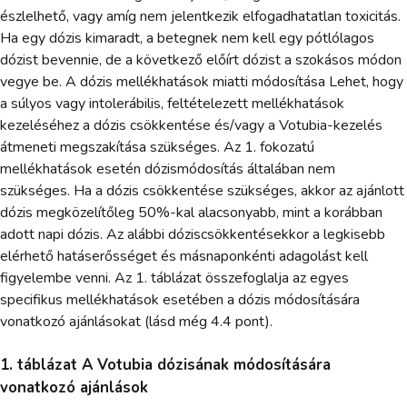
észlelhető, vagy amíg nem jelentkezik elfogadhatatlan toxicitás.
Ha egy dózis kimaradt, a betegnek nem kell egy pótlólagos
dózist bevennie, de a következő előírt dózist a szokásos módon
vegye be. A dózis mellékhatások miatti módosítása Lehet, hogy
a súlyos vagy intolerábilis, feltételezett mellékhatások
kezeléséhez a dózis csökkentése és/vagy a Votubia-kezelés
átmeneti megszakítása szükséges. Az 1. fokozatú
mellékhatások esetén dózismódosítás általában nem
szükséges. Ha a dózis csökkentése szükséges, akkor az ajánlott
dózis megközelítőleg 50%-kal alacsonyabb, mint a korábban
adott napi dózis. Az alábbi dóziscsökkentésekkor a legkisebb
elérhető hatáserősséget és másnaponkénti adagolást kell
figyelembe venni. Az 1. táblázat összefoglalja az egyes
specifikus mellékhatások esetében a dózis módosítására
vonatkozó ajánlásokat (lásd még 4.4 pont).
1. táblázat A Votubia dózisának módosítására
vonatkozó ajánlások