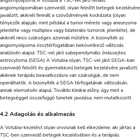
angiomyolipoma A Votubia a TSC-vel járó renalis
angiomyolipomában szenvedő, olyan felnőtt betegek kezelésére
javallott, akiknél fennáll a szövődmények kockázata (olyan
tényezők alapján, mint például a tumor mérete vagy aneurysma
jelenléte vagy multiplex vagy bilateralis tumorok jelenléte), de
akiknél nincs szükséges azonnali műtétre. A bizonyíték az
angiomyolipoma össztérfogatában bekövetkező változás
analízisén alapul. TSC-vel járó subependymális óriássejtes
astrocytoma (SEGA) A Votubia olyan, TSC-vel járó SEGA-ban
szenvedő felnőtt és gyermekkorú betegek kezelésére javallott,
akiknek terápiás beavatkozásra van szükségük, de nem
operálhatók. A bizonyíték a SEGA térfogatának változásán,
annak elemzésén alapul. További klinikai előny, úgy mint a
betegséggel összefüggő tünetek javulása, nem mutatkozott.
4.2 Adagolás és alkalmazás
A Votubia-kezelést olyan orvosnak kell elkezdenie, aki jártas a
TSC-ben szenvedő betegek kezelésében és a terápiás