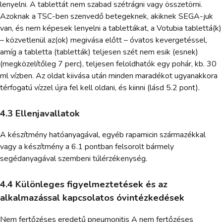
lenyelni. A tablettát nem szabad szétrágni vagy összetörni.
Azoknak a TSC-ben szenvedő betegeknek, akiknek SEGA-juk
van, és nem képesek lenyelni a tablettákat, a Votubia tablettá(k)
– közvetlenül az(ok) megivása előtt – óvatos kevergetéssel,
amíg a tabletta (tabletták) teljesen szét nem esik (esnek)
(megközelítőleg 7 perc), teljesen feloldhatók egy pohár, kb. 30
ml vízben. Az oldat kiivása után minden maradékot ugyanakkora
térfogatú vízzel újra fel kell oldani, és kiinni (lásd 5.2 pont).
4.3 Ellenjavallatok
A készítmény hatóanyagával, egyéb rapamicin származékkal
vagy a készítmény a 6.1 pontban felsorolt bármely
segédanyagával szembeni túlérzékenység.
4.4 Különleges figyelmeztetések és az
alkalmazással kapcsolatos óvintézkedések
Nem fertőzéses eredetű pneumonitis A nem fertőzéses