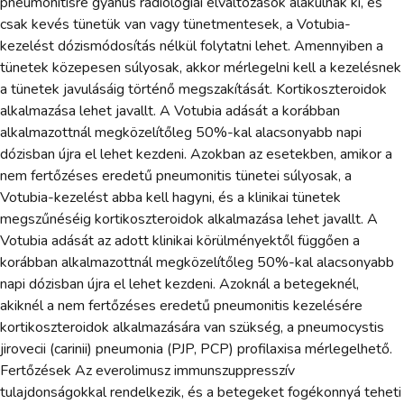
pneumonitisre gyanús radiológiai elváltozások alakulnak ki, és
csak kevés tünetük van vagy tünetmentesek, a Votubia-
kezelést dózismódosítás nélkül folytatni lehet. Amennyiben a
tünetek közepesen súlyosak, akkor mérlegelni kell a kezelésnek
a tünetek javulásáig történő megszakítását. Kortikoszteroidok
alkalmazása lehet javallt. A Votubia adását a korábban
alkalmazottnál megközelítőleg 50%-kal alacsonyabb napi
dózisban újra el lehet kezdeni. Azokban az esetekben, amikor a
nem fertőzéses eredetű pneumonitis tünetei súlyosak, a
Votubia-kezelést abba kell hagyni, és a klinikai tünetek
megszűnéséig kortikoszteroidok alkalmazása lehet javallt. A
Votubia adását az adott klinikai körülményektől függően a
korábban alkalmazottnál megközelítőleg 50%-kal alacsonyabb
napi dózisban újra el lehet kezdeni. Azoknál a betegeknél,
akiknél a nem fertőzéses eredetű pneumonitis kezelésére
kortikoszteroidok alkalmazására van szükség, a pneumocystis
jirovecii (carinii) pneumonia (PJP, PCP) profilaxisa mérlegelhető.
Fertőzések Az everolimusz immunszuppresszív
tulajdonságokkal rendelkezik, és a betegeket fogékonnyá teheti