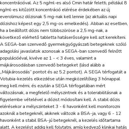
koncentrációval. Az 5 ng/ml-es alsó Cmin határ feletti, például 8
ng/ml-es kitűzött koncentráció elérése érdekében az új
everolimusz dózisnak 5 mg-nak kell lennie (az aktuális napi
dózishoz képest egy 2,5 mg-os emelkedés). Abban az esetben,
ha a beállított dózis nem többszöröse a 2,5 mg-nak, a
következő elérhető tabletta hatáserősségre kell azt kerekíteni.
A SEGA-ban szenvedő gyermekgyógyászati betegeknek szóló
adagolási javaslatok azonosak a SEGA-ban szenvedő felnőtt
populációéval, kivéve az 1 - < 3 éves, valamint a
májkárosodásban szenvedő betegeket (lásd alább a
„Májkárosodás” pontot és az 5.2 pontot). A SEGA térfogatát a
Votubia-kezelés elkezdése után megközelítőleg 3 hónappal
meg kell mérni, és ezután a SEGA térfogatában mért
változásnak, a megfelelő mélyszintnek és a tolerabilitásnak a
figyelembe vételével a dózist módosítani kell. A stabil dózis
elérésekor a mélyszinteket 3 - 6 havonként kell monitorozni
azoknál a betegeknél, akiknek változik a BSA-ja, vagy 6 - 12
havonként a stabil BSA-jú betegeknél, a kezelés időtartama
alatt. A kezelést addig kell folytatni, amíg kedvező klinikai hatás