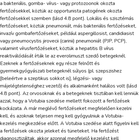
a bakteriális, gomba- vírus- vagy protozoonok okozta
fertőzésekkel, köztük az opportunista patogének okozta
fertőzésekkel szemben (lásd 4.8 pont). Lokális és szisztémás
fertőzéseket, köztük pneumoniát, más bakteriális fertőzéseket,
invazív gombafertőzéseket, például aspergillosist, candidiasist
vagy pneumocystis jirovecii (carinii) pneumoniát (PJP, PCP),
valamint vírusfertőzéseket, köztük a hepatitis B vírus
reaktiválódását írták le az everolimuszt szedő betegeknél.
Ezeknek a fertőzéseknek egy része felnőtt és
gyermekgyógyászati betegeknél súlyos (pl. szepszishez
[beleértve a szeptikus sokkot is], légzési- vagy
májelégtelenséghez vezető) és alkalmanként halálos volt (lásd
4.8 pont). Az orvosoknak és a betegeknek tisztában kell lenniük
azzal, hogy a Votubia szedése mellett fokozott a fertőzések
kockázata. A már meglévő fertőzéseket megfelelően kezelni
kell, és azoknak teljesen meg kell gyógyulniuk a Votubia-
kezelés megkezdése előtt. A Votubia szedése alatt figyelni kell
a fertőzések okozta jeleket és tüneteket. Ha fertőzést
diagnosztizáltak, akkor azonnal megfelelő kezelést kell