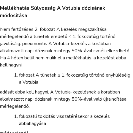
Mellékhatás Súlyosság A Votubia dózisának
módosítása
Nem fertőzéses 2. fokozat A kezelés megszakítása
mérlegelendő a tünetek eredetű ≤ 1. fokozatúig történő
javulásáig. pneumonitis A Votubia-kezelés a korábban
alkalmazott napi dózisnak mintegy 50%-ával ismét elkezdhető.
Ha 4 héten belül nem múlik el a mellékhatás, a kezelést abba
kell hagyni.
fokozat A tünetek ≤ 1. fokozatúig történő enyhüléséig
a Votubia
adását abba kell hagyni. A Votubia-kezelésnek a korábban
alkalmazott napi dózisnak mintegy 50%-ával való újraindítása
mérlegelendő.
fokozatú toxicitás visszatérésekor a kezelés
abbahagyása