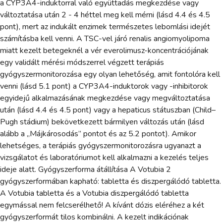
a CYP3A4-induktorral való együttadás megkezdése vagy
változtatása után 2 - 4 héttel meg kell mérni (lásd 4.4 és 4.5
pont), mert az indukált enzimek természetes lebomlási idejét
számításba kell venni. A TSC-vel járó renalis angiomyolipoma
miatt kezelt betegeknél a vér everolimusz-koncentrációjának
egy validált mérési módszerrel végzett terápiás
gyógyszermonitorozása egy olyan lehetőség, amit fontolóra kell
venni (lásd 5.1 pont) a CYP3A4-induktorok vagy -inhibitorok
egyidejű alkalmazásának megkezdése vagy megváltoztatása
után (lásd 4.4 és 4.5 pont) vagy a hepaticus státuszban (Child–
Pugh stádium) bekövetkezett bármilyen változás után (lásd
alább a „Májkárosodás” pontot és az 5.2 pontot). Amikor
lehetséges, a terápiás gyógyszermonitorozásra ugyanazt a
vizsgálatot és laboratóriumot kell alkalmazni a kezelés teljes
ideje alatt. Gyógyszerforma átállítása A Votubia 2
gyógyszerformában kapható: tabletta és diszpergálódó tabletta.
A Votubia tabletta és a Votubia diszpergálódó tabletta
egymással nem felcserélhető! A kívánt dózis eléréhez a két
gyógyszerformát tilos kombinálni. A kezelt indikációnak