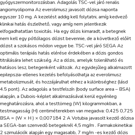
gyógyszermonitorozásban. Adagolás TSC-vel járó renalis
angiomyolipoma Az everolimusz javasolt dózisa naponta
egyszer 10 mg. A kezelést addig kell folytatni, amíg kedvező
klinikai hatás észlelhető, vagy amíg nem jelentkezik
elfogadhatatlan toxicitás. Ha egy dózis kimaradt, a betegnek
nem kell egy pótlólagos dózist bevennie, de a következő előírt
dózist a szokásos módon vegye be. TSC-vel járó SEGA Az
optimális terápiás hatás elérése érdekében a dózis gondos
titrálására lehet szükség. Az a dózis, amelyik tolerálható és
hatásos lesz, betegenként változik. Az egyidejűleg alkalmazott
epilepszia-ellenes kezelés befolyásolhatja az everolimusz
metabolizmusát, és hozzájárulhat ehhez a különbséghez (lásd
4.5 pont). Az adagolás a testfelszín (body surface area – BSA)
alapján, a Dubois-képlet alkalmazásával kerül egyénileg
meghatározásra, ahol a testtömeg (W) kilogrammokban, a
testmagasság (H) centiméterekben van megadva: 0,425 0,725
BSA = (W × H ) × 0,007184 2 A Votubia javasolt kezdő dózisa
a SEGA-ban szenvedő betegeknél 4,5 mg/m . Farmakokinetikai
2 szimulációk alapján egy magasabb, 7 mg/m -es kezdő dózis