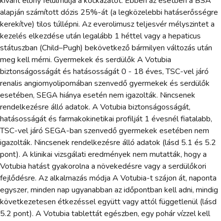
kívánt előny felülmúlja a kockázatot. Ebben az esetben a BSA
alapján számított dózis 25%-át (a legközelebbi hatáserősségre
kerekítve) tilos túllépni. Az everolimusz teljesvér mélyszintet a
kezelés elkezdése után legalább 1 héttel vagy a hepaticus
státuszban (Child–Pugh) bekövetkező bármilyen változás után
meg kell mérni. Gyermekek és serdülők A Votubia
biztonságosságát és hatásosságát 0 - 18 éves, TSC-vel járó
renalis angiomyolipomában szenvedő gyermekek és serdülők
esetében, SEGA hiánya esetén nem igazolták. Nincsenek
rendelkezésre álló adatok. A Votubia biztonságosságát,
hatásosságát és farmakokinetikai profilját 1 évesnél fiatalabb,
TSC-vel járó SEGA-ban szenvedő gyermekek esetében nem
igazolták. Nincsenek rendelkezésre álló adatok (lásd 5.1 és 5.2
pont). A klinikai vizsgálati eredmények nem mutatták, hogy a
Votubia hatást gyakorolna a növekedésre vagy a serdülőkori
fejlődésre. Az alkalmazás módja A Votubia-t szájon át, naponta
egyszer, minden nap ugyanabban az időpontban kell adni, mindig
következetesen étkezéssel együtt vagy attól függetlenül (lásd
5.2 pont). A Votubia tablettát egészben, egy pohár vízzel kell