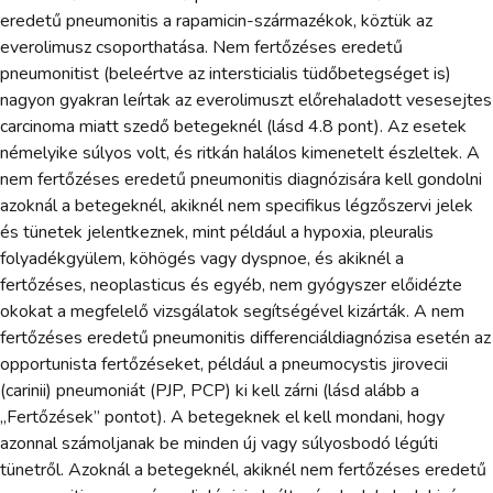
eredetű pneumonitis a rapamicin-származékok, köztük az
everolimusz csoporthatása. Nem fertőzéses eredetű
pneumonitist (beleértve az intersticialis tüdőbetegséget is)
nagyon gyakran leírtak az everolimuszt előrehaladott vesesejtes
carcinoma miatt szedő betegeknél (lásd 4.8 pont). Az esetek
némelyike súlyos volt, és ritkán halálos kimenetelt észleltek. A
nem fertőzéses eredetű pneumonitis diagnózisára kell gondolni
azoknál a betegeknél, akiknél nem specifikus légzőszervi jelek
és tünetek jelentkeznek, mint például a hypoxia, pleuralis
folyadékgyülem, köhögés vagy dyspnoe, és akiknél a
fertőzéses, neoplasticus és egyéb, nem gyógyszer előidézte
okokat a megfelelő vizsgálatok segítségével kizárták. A nem
fertőzéses eredetű pneumonitis differenciáldiagnózisa esetén az
opportunista fertőzéseket, például a pneumocystis jirovecii
(carinii) pneumoniát (PJP, PCP) ki kell zárni (lásd alább a
„Fertőzések” pontot). A betegeknek el kell mondani, hogy
azonnal számoljanak be minden új vagy súlyosbodó légúti
tünetről. Azoknál a betegeknél, akiknél nem fertőzéses eredetű