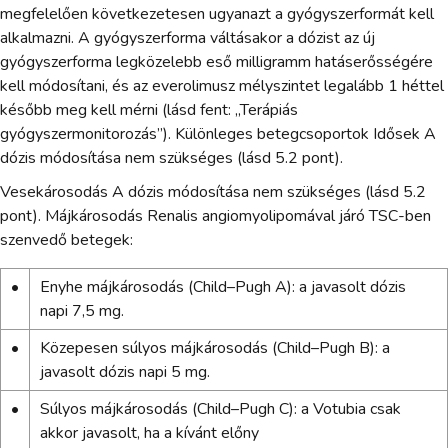
megfelelően következetesen ugyanazt a gyógyszerformát kell
alkalmazni. A gyógyszerforma váltásakor a dózist az új
gyógyszerforma legközelebb eső milligramm hatáserősségére
kell módosítani, és az everolimusz mélyszintet legalább 1 héttel
később meg kell mérni (lásd fent: „Terápiás
gyógyszermonitorozás”). Különleges betegcsoportok Idősek A
dózis módosítása nem szükséges (lásd 5.2 pont).
Vesekárosodás A dózis módosítása nem szükséges (lásd 5.2
pont). Májkárosodás Renalis angiomyolipomával járó TSC-ben
szenvedő betegek:
•
Enyhe májkárosodás (Child–Pugh A): a javasolt dózis
napi 7,5 mg.
•
Közepesen súlyos májkárosodás (Child–Pugh B): a
javasolt dózis napi 5 mg.
•
Súlyos májkárosodás (Child–Pugh C): a Votubia csak
akkor javasolt, ha a kívánt előny