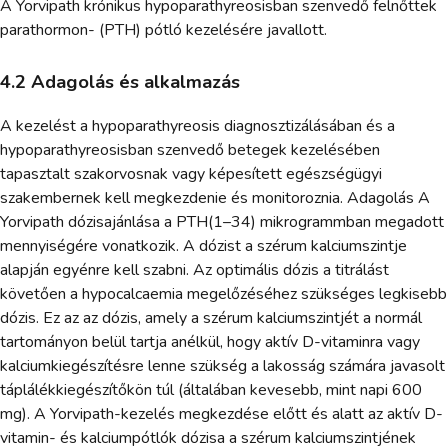
A Yorvipath krónikus hypoparathyreosisban szenvedő felnőttek
parathormon- (PTH) pótló kezelésére javallott.
4.2 Adagolás és alkalmazás
A kezelést a hypoparathyreosis diagnosztizálásában és a
hypoparathyreosisban szenvedő betegek kezelésében
tapasztalt szakorvosnak vagy képesített egészségügyi
szakembernek kell megkezdenie és monitoroznia. Adagolás A
Yorvipath dózisajánlása a PTH(1–34) mikrogrammban megadott
mennyiségére vonatkozik. A dózist a szérum kalciumszintje
alapján egyénre kell szabni. Az optimális dózis a titrálást
követően a hypocalcaemia megelőzéséhez szükséges legkisebb
dózis. Ez az az dózis, amely a szérum kalciumszintjét a normál
tartományon belül tartja anélkül, hogy aktív D-vitaminra vagy
kalciumkiegészítésre lenne szükség a lakosság számára javasolt
táplálékkiegészítőkön túl (általában kevesebb, mint napi 600
mg). A Yorvipath-kezelés megkezdése előtt és alatt az aktív D-
vitamin- és kalciumpótlók dózisa a szérum kalciumszintjének