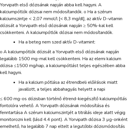
Yorvipath első dózisának napján abba kell hagyni. A
kalciumpótlók dózisai nem módosítandók. ο Ha a szérum
kalciumszintje < 2,07 mmol/l [< 8,3 mg/dl], az aktív D-vitamin
dózisát a Yorvipath első dózisának napján ≥ 50%-kal kell
csökkenteni. A kalciumpótlók dózisai nem módosítandók.
Ha a beteg nem szed aktív D-vitamint:
ο A kalciumpótlók dózisát a Yorvipath első dózisának napján
legalább 1500 mg-mal kell csökkenteni. Ha az elemi kalcium
dózisa ≤1500 mg/nap, a kalciumpótlást teljes egészében abba
kell hagyni.
Ha a kalcium pótlása az étrendbeli előírások miatt
javallott, a teljes abbahagyás helyett a napi
≤ 600 mg-os dózisban történő étrend-kiegészítő kalciumpótlás
fontolóra vehető. A Yorvipath dózisának módosítása és
fenntartása A szérum kalciumszintjét a titrálás ideje alatt végig
monitorozni kell (lásd 4.4 pont). A Yorvipath dózisa 3 µg-onként
emelhető, ha legalább 7 nap eltelt a legutóbbi dózismódosítás