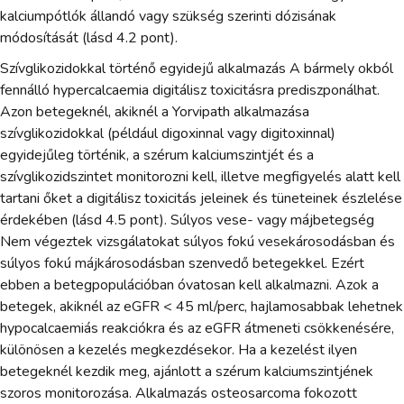
kalciumpótlók állandó vagy szükség szerinti dózisának
módosítását (lásd 4.2 pont).
Szívglikozidokkal történő egyidejű alkalmazás A bármely okból
fennálló hypercalcaemia digitálisz toxicitásra prediszponálhat.
Azon betegeknél, akiknél a Yorvipath alkalmazása
szívglikozidokkal (például digoxinnal vagy digitoxinnal)
egyidejűleg történik, a szérum kalciumszintjét és a
szívglikozidszintet monitorozni kell, illetve megfigyelés alatt kell
tartani őket a digitálisz toxicitás jeleinek és tüneteinek észlelése
érdekében (lásd 4.5 pont). Súlyos vese- vagy májbetegség
Nem végeztek vizsgálatokat súlyos fokú vesekárosodásban és
súlyos fokú májkárosodásban szenvedő betegekkel. Ezért
ebben a betegpopulációban óvatosan kell alkalmazni. Azok a
betegek, akiknél az eGFR < 45 ml/perc, hajlamosabbak lehetnek
hypocalcaemiás reakciókra és az eGFR átmeneti csökkenésére,
különösen a kezelés megkezdésekor. Ha a kezelést ilyen
betegeknél kezdik meg, ajánlott a szérum kalciumszintjének
szoros monitorozása. Alkalmazás osteosarcoma fokozott