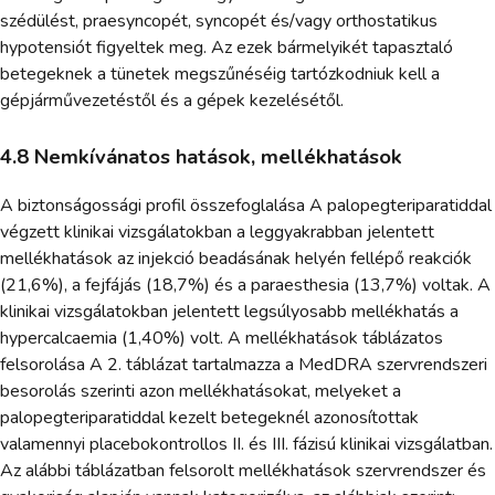
szédülést, praesyncopét, syncopét és/vagy orthostatikus
hypotensiót figyeltek meg. Az ezek bármelyikét tapasztaló
betegeknek a tünetek megszűnéséig tartózkodniuk kell a
gépjárművezetéstől és a gépek kezelésétől.
4.8 Nemkívánatos hatások, mellékhatások
A biztonságossági profil összefoglalása A palopegteriparatiddal
végzett klinikai vizsgálatokban a leggyakrabban jelentett
mellékhatások az injekció beadásának helyén fellépő reakciók
(21,6%), a fejfájás (18,7%) és a paraesthesia (13,7%) voltak. A
klinikai vizsgálatokban jelentett legsúlyosabb mellékhatás a
hypercalcaemia (1,40%) volt. A mellékhatások táblázatos
felsorolása A 2. táblázat tartalmazza a MedDRA szervrendszeri
besorolás szerinti azon mellékhatásokat, melyeket a
palopegteriparatiddal kezelt betegeknél azonosítottak
valamennyi placebokontrollos II. és III. fázisú klinikai vizsgálatban.
Az alábbi táblázatban felsorolt mellékhatások szervrendszer és