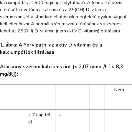
kalciumpótlás (≤ 600 mg/nap) folytatható. A fenntartó dózis
elérését követően a kalcium és a 25(OH) D-vitamin
szérumszintjét a standard ellátásnak megfelelő gyakorisággal
kell ellenőrizni. A normál szérumszint eléréséhez szükséges
lehet az 25(OH) D-vitamin (nem aktív D-vitamin) pótlására.
1. ábra: A Yorvipath, az aktív D-vitamin és a
kalciumpótlók titrálása
Alacsony szérum kalciumszint (< 2,07 mmol/l [ < 8,3
mg/dl]):
Nem
≥ 7 nap telt
a
el