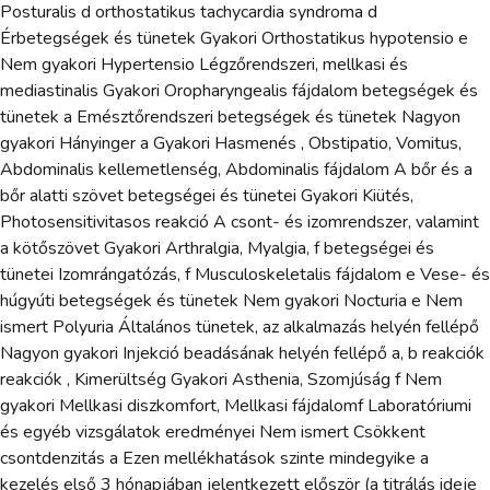
Posturalis d orthostatikus tachycardia syndroma d
Érbetegségek és tünetek Gyakori Orthostatikus hypotensio e
Nem gyakori Hypertensio Légzőrendszeri, mellkasi és
mediastinalis Gyakori Oropharyngealis fájdalom betegségek és
tünetek a Emésztőrendszeri betegségek és tünetek Nagyon
gyakori Hányinger a Gyakori Hasmenés , Obstipatio, Vomitus,
Abdominalis kellemetlenség, Abdominalis fájdalom A bőr és a
bőr alatti szövet betegségei és tünetei Gyakori Kiütés,
Photosensitivitasos reakció A csont- és izomrendszer, valamint
a kötőszövet Gyakori Arthralgia, Myalgia, f betegségei és
tünetei Izomrángatózás, f Musculoskeletalis fájdalom e Vese- és
húgyúti betegségek és tünetek Nem gyakori Nocturia e Nem
ismert Polyuria Általános tünetek, az alkalmazás helyén fellépő
Nagyon gyakori Injekció beadásának helyén fellépő a, b reakciók
reakciók , Kimerültség Gyakori Asthenia, Szomjúság f Nem
gyakori Mellkasi diszkomfort, Mellkasi fájdalomf Laboratóriumi
és egyéb vizsgálatok eredményei Nem ismert Csökkent
csontdenzitás a Ezen mellékhatások szinte mindegyike a
kezelés első 3 hónapjában jelentkezett először (a titrálás ideje