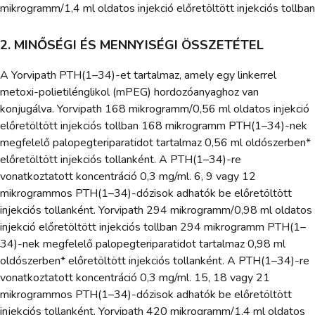
mikrogramm/1,4 ml oldatos injekció előretöltött injekciós tollban
2. MINŐSÉGI ÉS MENNYISÉGI ÖSSZETÉTEL
A Yorvipath PTH(1–34)-et tartalmaz, amely egy linkerrel
metoxi-polietilénglikol (mPEG) hordozóanyaghoz van
konjugálva. Yorvipath 168 mikrogramm/0,56 ml oldatos injekció
előretöltött injekciós tollban 168 mikrogramm PTH(1–34)-nek
megfelelő palopegteriparatidot tartalmaz 0,56 ml oldószerben*
előretöltött injekciós tollanként. A PTH(1–34)-re
vonatkoztatott koncentráció 0,3 mg/ml. 6, 9 vagy 12
mikrogrammos PTH(1–34)-dózisok adhatók be előretöltött
injekciós tollanként. Yorvipath 294 mikrogramm/0,98 ml oldatos
injekció előretöltött injekciós tollban 294 mikrogramm PTH(1–
34)-nek megfelelő palopegteriparatidot tartalmaz 0,98 ml
oldószerben* előretöltött injekciós tollanként. A PTH(1–34)-re
vonatkoztatott koncentráció 0,3 mg/ml. 15, 18 vagy 21
mikrogrammos PTH(1–34)-dózisok adhatók be előretöltött
injekciós tollanként. Yorvipath 420 mikrogramm/1,4 ml oldatos