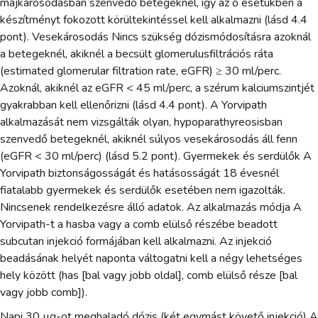
májkárosodásban szenvedő betegeknél, így az ő esetükben a
készítményt fokozott körültekintéssel kell alkalmazni (lásd 4.4
pont). Vesekárosodás Nincs szükség dózismódosításra azoknál
a betegeknél, akiknél a becsült glomerulusfiltrációs ráta
(estimated glomerular filtration rate, eGFR) ≥ 30 ml/perc.
Azoknál, akiknél az eGFR < 45 ml/perc, a szérum kalciumszintjét
gyakrabban kell ellenőrizni (lásd 4.4 pont). A Yorvipath
alkalmazását nem vizsgálták olyan, hypoparathyreosisban
szenvedő betegeknél, akiknél súlyos vesekárosodás áll fenn
(eGFR < 30 ml/perc) (lásd 5.2 pont). Gyermekek és serdülők A
Yorvipath biztonságosságát és hatásosságát 18 évesnél
fiatalabb gyermekek és serdülők esetében nem igazolták.
Nincsenek rendelkezésre álló adatok. Az alkalmazás módja A
Yorvipath-t a hasba vagy a comb elülső részébe beadott
subcutan injekció formájában kell alkalmazni. Az injekció
beadásának helyét naponta váltogatni kell a négy lehetséges
hely között (has [bal vagy jobb oldal], comb elülső része [bal
vagy jobb comb]).
Napi 30 µg-ot meghaladó dózis (két egymást követő injekció) A