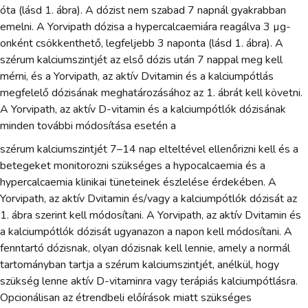
óta (lásd 1. ábra). A dózist nem szabad 7 napnál gyakrabban
emelni. A Yorvipath dózisa a hypercalcaemiára reagálva 3 µg-
onként csökkenthető, legfeljebb 3 naponta (lásd 1. ábra). A
szérum kalciumszintjét az első dózis után 7 nappal meg kell
mérni, és a Yorvipath, az aktív Dvitamin és a kalciumpótlás
megfelelő dózisának meghatározásához az 1. ábrát kell követni.
A Yorvipath, az aktív D-vitamin és a kalciumpótlók dózisának
minden további módosítása esetén a
szérum kalciumszintjét 7–14 nap elteltével ellenőrizni kell és a
betegeket monitorozni szükséges a hypocalcaemia és a
hypercalcaemia klinikai tüneteinek észlelése érdekében. A
Yorvipath, az aktív Dvitamin és/vagy a kalciumpótlók dózisát az
1. ábra szerint kell módosítani. A Yorvipath, az aktív Dvitamin és
a kalciumpótlók dózisát ugyanazon a napon kell módosítani. A
fenntartó dózisnak, olyan dózisnak kell lennie, amely a normál
tartományban tartja a szérum kalciumszintjét, anélkül, hogy
szükség lenne aktív D-vitaminra vagy terápiás kalciumpótlásra.
Opcionálisan az étrendbeli előírások miatt szükséges