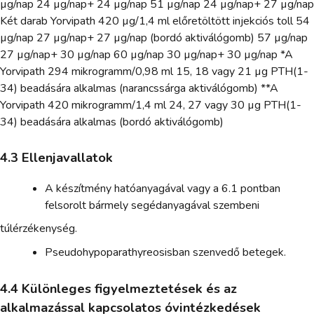
µg/nap 24 µg/nap+ 24 µg/nap 51 µg/nap 24 µg/nap+ 27 µg/nap
Két darab Yorvipath 420 µg/1,4 ml előretöltött injekciós toll 54
µg/nap 27 µg/nap+ 27 µg/nap (bordó aktiválógomb) 57 µg/nap
27 µg/nap+ 30 µg/nap 60 µg/nap 30 µg/nap+ 30 µg/nap *A
Yorvipath 294 mikrogramm/0,98 ml 15, 18 vagy 21 µg PTH(1-
34) beadására alkalmas (narancssárga aktiválógomb) **A
Yorvipath 420 mikrogramm/1,4 ml 24, 27 vagy 30 µg PTH(1-
34) beadására alkalmas (bordó aktiválógomb)
4.3 Ellenjavallatok
A készítmény hatóanyagával vagy a 6.1 pontban
felsorolt bármely segédanyagával szembeni
túlérzékenység.
Pseudohypoparathyreosisban szenvedő betegek.
4.4 Különleges figyelmeztetések és az
alkalmazással kapcsolatos óvintézkedések