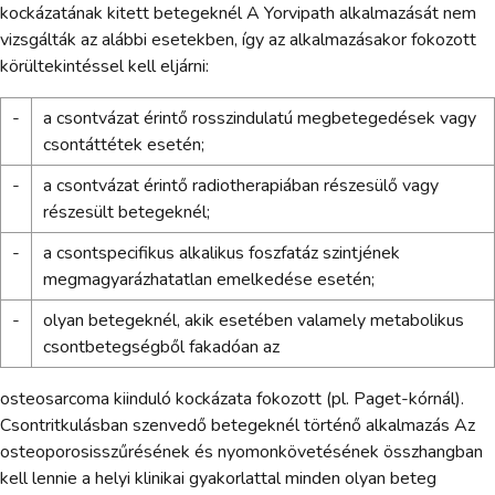
kockázatának kitett betegeknél A Yorvipath alkalmazását nem
vizsgálták az alábbi esetekben, így az alkalmazásakor fokozott
körültekintéssel kell eljárni:
-
a csontvázat érintő rosszindulatú megbetegedések vagy
csontáttétek esetén;
-
a csontvázat érintő radiotherapiában részesülő vagy
részesült betegeknél;
-
a csontspecifikus alkalikus foszfatáz szintjének
megmagyarázhatatlan emelkedése esetén;
-
olyan betegeknél, akik esetében valamely metabolikus
csontbetegségből fakadóan az
osteosarcoma kiinduló kockázata fokozott (pl. Paget-kórnál).
Csontritkulásban szenvedő betegeknél történő alkalmazás Az
osteoporosisszűrésének és nyomonkövetésének összhangban
kell lennie a helyi klinikai gyakorlattal minden olyan beteg