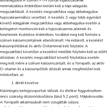
abbahagyása A szérum PTH szintje ingadozásának
minimalizálása érdekében kerülni kell a napi adagolás
megszakítását. A kezelés megszakítása vagy abbahagyása
hypocaleaemiához vezethet. A kezelés 3 vagy több egymást
követő adagjának megszakítása vagy abbahagyása esetén a
betegeket monitorozni kell a hypocalcaemia jeleinek és
tüneteinek észlelése érdekében, továbbá meg kell fontolni a
szérum kalciumszintjének ellenőrzését. Ha indokolt, a kezelést
kalciumpótlókkal és aktív Dvitaminnal kell folytatni. A
megszakítást követően a kezelést mielőbb folytatni kell az előírt
dózisban. A kezelés megszakítást követő folytatása esetén
meg kell mérni a szérum kalciumszintjét, és a Yorvipath, az aktív
D-vitamin és a kalciumpótlók dózisát annak megfelelően kell
módosítani, az
ábrát követve.
Különleges betegcsoportok Idősek Az életkor függvényében
nincs szükség dózismódosításra (lásd 5.2 pont). Májkárosodás
A Yorvipath alkalmazását nem vizsgálták súlyos