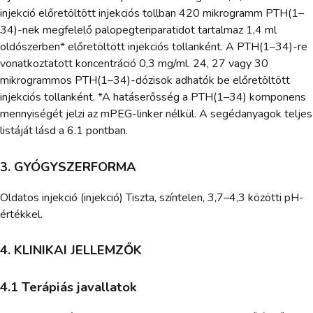
injekció előretöltött injekciós tollban 420 mikrogramm PTH(1–
34)-nek megfelelő palopegteriparatidot tartalmaz 1,4 ml
oldószerben* előretöltött injekciós tollanként. A PTH(1–34)-re
vonatkoztatott koncentráció 0,3 mg/ml. 24, 27 vagy 30
mikrogrammos PTH(1–34)-dózisok adhatók be előretöltött
injekciós tollanként. *A hatáserősség a PTH(1–34) komponens
mennyiségét jelzi az mPEG-linker nélkül. A segédanyagok teljes
listáját lásd a 6.1 pontban.
3. GYÓGYSZERFORMA
Oldatos injekció (injekció) Tiszta, színtelen, 3,7–4,3 közötti pH-
értékkel.
4. KLINIKAI JELLEMZŐK
4.1 Terápiás javallatok