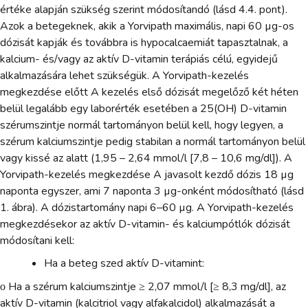
értéke alapján szükség szerint módosítandó (lásd 4.4. pont).
Azok a betegeknek, akik a Yorvipath maximális, napi 60 µg-os
dózisát kapják és továbbra is hypocalcaemiát tapasztalnak, a
kalcium- és/vagy az aktív D-vitamin terápiás célú, egyidejű
alkalmazására lehet szükségük. A Yorvipath-kezelés
megkezdése előtt A kezelés első dózisát megelőző két héten
belül legalább egy laborérték esetében a 25(OH) D-vitamin
szérumszintje normál tartományon belül kell, hogy legyen, a
szérum kalciumszintje pedig stabilan a normál tartományon belül
vagy kissé az alatt (1,95 – 2,64 mmol/l [7,8 – 10,6 mg/dl]). A
Yorvipath-kezelés megkezdése A javasolt kezdő dózis 18 µg
naponta egyszer, ami 7 naponta 3 µg-onként módosítható (lásd
1. ábra). A dózistartomány napi 6–60 µg. A Yorvipath-kezelés
megkezdésekor az aktív D-vitamin- és kalciumpótlók dózisát
módosítani kell:
Ha a beteg szed aktív D-vitamint:
ο Ha a szérum kalciumszintje ≥ 2,07 mmol/l [≥ 8,3 mg/dl], az
aktív D-vitamin (kalcitriol vagy alfakalcidol) alkalmazását a