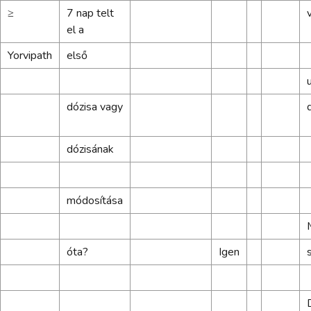
≥
7 nap telt
el a
Yorvipath
első
dózisa vagy
dózisának
módosítása
óta?
Igen