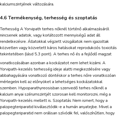
kalciumszintjének változására.
4.6 Termékenység, terhesség és szoptatás
Terhesség A Yorvipath terhes nőknél történő alkalmazásáról
nincsenek adatok, vagy korlátozott mennyiségű adat áll
rendelkezésre. Állatokkal végzett vizsgálatok nem igazoltak
közvetlen vagy közvetett káros hatásokat reprodukciós toxicitás
tekintetében (lásd 5.3 pont). A terhes nő és a fejlődő magzat
vonatkozásában azonban a kockázatot nem lehet kizárni. A
Yorvipath-kezelés terhesség ideje alatti megkezdésére vagy
abbahagyására vonatkozó döntéskor a terhes nőre vonatkozóan
mérlegelni kell az előnyöket a lehetséges kockázatokkal
szemben. Hypoparathyreosisban szenvedő terhes nőknél a
kalcium anyai szérumszintjét szorosan kell monitorozni, még a
Yorvipath-kezelés mellett is. Szoptatás Nem ismert, hogy a
palopegteriparatid kiválasztódik-e a humán anyatejbe. Mivel a
palopegteriparatid nem orálisan szívódik fel, valószínűtlen, hogy