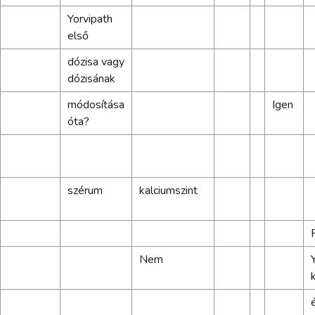
Yorvipath
első
dózisa vagy
dózisának
módosítása
Igen
óta?
szérum
kalciumszint
Nem