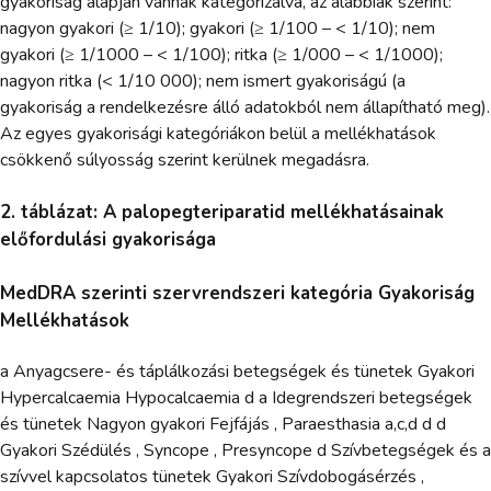
gyakoriság alapján vannak kategorizálva, az alábbiak szerint:
nagyon gyakori (≥ 1/10); gyakori (≥ 1/100 – < 1/10); nem
gyakori (≥ 1/1000 – < 1/100); ritka (≥ 1/000 – < 1/1000);
nagyon ritka (< 1/10 000); nem ismert gyakoriságú (a
gyakoriság a rendelkezésre álló adatokból nem állapítható meg).
Az egyes gyakorisági kategóriákon belül a mellékhatások
csökkenő súlyosság szerint kerülnek megadásra.
2. táblázat: A palopegteriparatid mellékhatásainak
előfordulási gyakorisága
MedDRA szerinti szervrendszeri kategória Gyakoriság
Mellékhatások
a Anyagcsere- és táplálkozási betegségek és tünetek Gyakori
Hypercalcaemia Hypocalcaemia d a Idegrendszeri betegségek
és tünetek Nagyon gyakori Fejfájás , Paraesthasia a,c,d d d
Gyakori Szédülés , Syncope , Presyncope d Szívbetegségek és a
szívvel kapcsolatos tünetek Gyakori Szívdobogásérzés ,