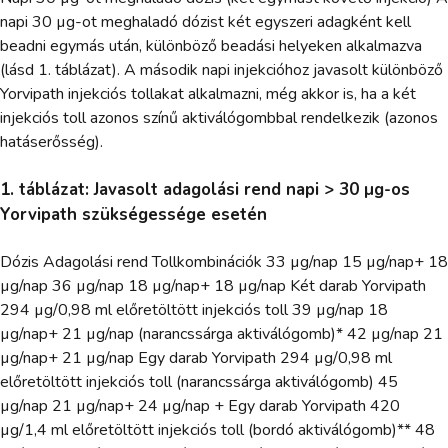
napi 30 µg-ot meghaladó dózist két egyszeri adagként kell
beadni egymás után, különböző beadási helyeken alkalmazva
(lásd 1. táblázat). A második napi injekcióhoz javasolt különböző
Yorvipath injekciós tollakat alkalmazni, még akkor is, ha a két
injekciós toll azonos színű aktiválógombbal rendelkezik (azonos
hatáserősség).
1. táblázat: Javasolt adagolási rend napi > 30 µg-os
Yorvipath szükségessége esetén
Dózis Adagolási rend Tollkombinációk 33 µg/nap 15 µg/nap+ 18
µg/nap 36 µg/nap 18 µg/nap+ 18 µg/nap Két darab Yorvipath
294 µg/0,98 ml előretöltött injekciós toll 39 µg/nap 18
µg/nap+ 21 µg/nap (narancssárga aktiválógomb)* 42 µg/nap 21
µg/nap+ 21 µg/nap Egy darab Yorvipath 294 µg/0,98 ml
előretöltött injekciós toll (narancssárga aktiválógomb) 45
µg/nap 21 µg/nap+ 24 µg/nap + Egy darab Yorvipath 420
µg/1,4 ml előretöltött injekciós toll (bordó aktiválógomb)** 48