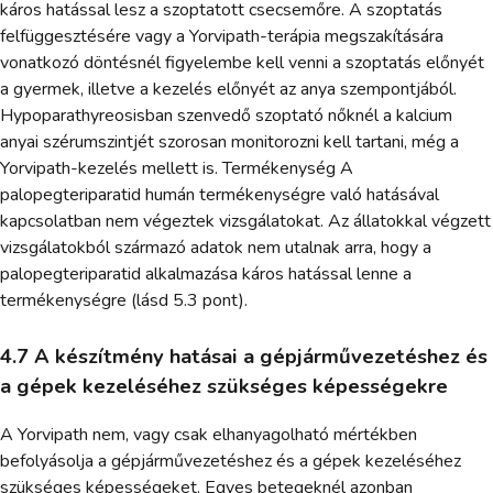
káros hatással lesz a szoptatott csecsemőre. A szoptatás
felfüggesztésére vagy a Yorvipath-terápia megszakítására
vonatkozó döntésnél figyelembe kell venni a szoptatás előnyét
a gyermek, illetve a kezelés előnyét az anya szempontjából.
Hypoparathyreosisban szenvedő szoptató nőknél a kalcium
anyai szérumszintjét szorosan monitorozni kell tartani, még a
Yorvipath-kezelés mellett is. Termékenység A
palopegteriparatid humán termékenységre való hatásával
kapcsolatban nem végeztek vizsgálatokat. Az állatokkal végzett
vizsgálatokból származó adatok nem utalnak arra, hogy a
palopegteriparatid alkalmazása káros hatással lenne a
termékenységre (lásd 5.3 pont).
4.7 A készítmény hatásai a gépjárművezetéshez és
a gépek kezeléséhez szükséges képességekre
A Yorvipath nem, vagy csak elhanyagolható mértékben
befolyásolja a gépjárművezetéshez és a gépek kezeléséhez
szükséges képességeket. Egyes betegeknél azonban