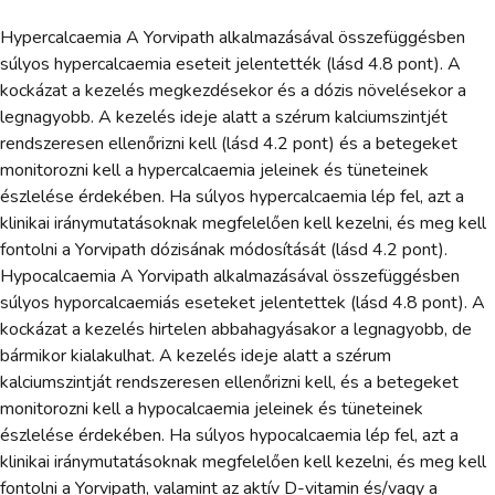
Hypercalcaemia A Yorvipath alkalmazásával összefüggésben
súlyos hypercalcaemia eseteit jelentették (lásd 4.8 pont). A
kockázat a kezelés megkezdésekor és a dózis növelésekor a
legnagyobb. A kezelés ideje alatt a szérum kalciumszintjét
rendszeresen ellenőrizni kell (lásd 4.2 pont) és a betegeket
monitorozni kell a hypercalcaemia jeleinek és tüneteinek
észlelése érdekében. Ha súlyos hypercalcaemia lép fel, azt a
klinikai iránymutatásoknak megfelelően kell kezelni, és meg kell
fontolni a Yorvipath dózisának módosítását (lásd 4.2 pont).
Hypocalcaemia A Yorvipath alkalmazásával összefüggésben
súlyos hyporcalcaemiás eseteket jelentettek (lásd 4.8 pont). A
kockázat a kezelés hirtelen abbahagyásakor a legnagyobb, de
bármikor kialakulhat. A kezelés ideje alatt a szérum
kalciumszintját rendszeresen ellenőrizni kell, és a betegeket
monitorozni kell a hypocalcaemia jeleinek és tüneteinek
észlelése érdekében. Ha súlyos hypocalcaemia lép fel, azt a
klinikai iránymutatásoknak megfelelően kell kezelni, és meg kell
fontolni a Yorvipath, valamint az aktív D-vitamin és/vagy a