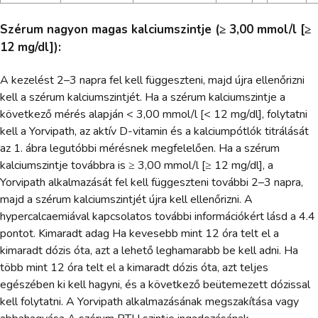
Szérum nagyon magas kalciumszintje (≥ 3,00 mmol/l [≥
12 mg/dl]):
A kezelést 2–3 napra fel kell függeszteni, majd újra ellenőrizni
kell a szérum kalciumszintjét. Ha a szérum kalciumszintje a
következő mérés alapján < 3,00 mmol/l [< 12 mg/dl], folytatni
kell a Yorvipath, az aktív D-vitamin és a kalciumpótlók titrálását
az 1. ábra legutóbbi mérésnek megfelelően. Ha a szérum
kalciumszintje továbbra is ≥ 3,00 mmol/l [≥ 12 mg/dl], a
Yorvipath alkalmazását fel kell függeszteni további 2–3 napra,
majd a szérum kalciumszintjét újra kell ellenőrizni. A
hypercalcaemiával kapcsolatos további információkért lásd a 4.4
pontot. Kimaradt adag Ha kevesebb mint 12 óra telt el a
kimaradt dózis óta, azt a lehető leghamarabb be kell adni. Ha
több mint 12 óra telt el a kimaradt dózis óta, azt teljes
egészében ki kell hagyni, és a következő beütemezett dózissal
kell folytatni. A Yorvipath alkalmazásának megszakítása vagy