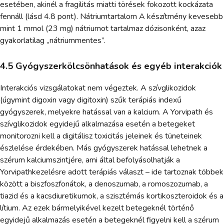
esetében, akinél a fragilitás miatti törések fokozott kockázata
fennáll (lásd 4.8 pont). Nátriumtartalom A készítmény kevesebb
mint 1 mmol (23 mg) nátriumot tartalmaz dózisonként, azaz
gyakorlatilag „nátriummentes”.
4.5 Gyógyszerkölcsönhatások és egyéb interakciók
Interakciós vizsgálatokat nem végeztek. A szívglikozidok
(úgymint digoxin vagy digitoxin) szűk terápiás indexű
gyógyszerek, melyekre hatással van a kalcium. A Yorvipath és
szívglikozidok egyidejű alkalmazása esetén a betegeket
monitorozni kell a digitálisz toxicitás jeleinek és tüneteinek
észlelése érdekében. Más gyógyszerek hatással lehetnek a
szérum kalciumszintjére, ami által befolyásolhatják a
Yorvipathkezelésre adott terápiás választ – ide tartoznak többek
között a biszfoszfonátok, a denoszumab, a romoszozumab, a
tiazid és a kacsdiuretikumok, a szisztémás kortikoszteroidok és a
lítium. Az ezek bármelyikével kezelt betegeknél történő
egyidejű alkalmazás esetén a betegeknél figyelni kell a szérum