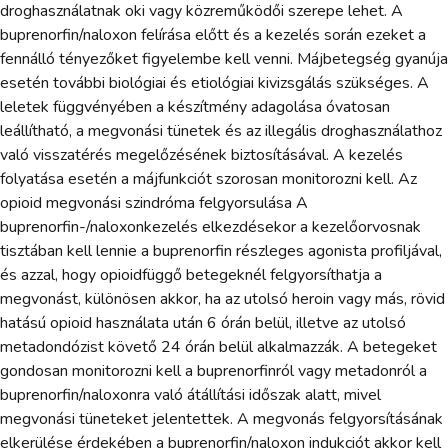
droghasználatnak oki vagy közreműködői szerepe lehet. A
buprenorfin/naloxon felírása előtt és a kezelés során ezeket a
fennálló tényezőket figyelembe kell venni. Májbetegség gyanúja
esetén további biológiai és etiológiai kivizsgálás szükséges. A
leletek függvényében a készítmény adagolása óvatosan
leállítható, a megvonási tünetek és az illegális droghasználathoz
való visszatérés megelőzésének biztosításával. A kezelés
folyatása esetén a májfunkciót szorosan monitorozni kell. Az
opioid megvonási szindróma felgyorsulása A
buprenorfin-/naloxonkezelés elkezdésekor a kezelőorvosnak
tisztában kell lennie a buprenorfin részleges agonista profiljával,
és azzal, hogy opioidfüggő betegeknél felgyorsíthatja a
megvonást, különösen akkor, ha az utolsó heroin vagy más, rövid
hatású opioid használata után 6 órán belül, illetve az utolsó
metadondózist követő 24 órán belül alkalmazzák. A betegeket
gondosan monitorozni kell a buprenorfinról vagy metadonról a
buprenorfin/naloxonra való átállítási időszak alatt, mivel
megvonási tüneteket jelentettek. A megvonás felgyorsításának
elkerülése érdekében a buprenorfin/naloxon indukciót akkor kell