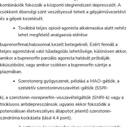
kombinációk fokozzák a központi idegrendszeri depressziót. A
csökkent éberségi szint veszélyessé teheti a gépjárművezetést
és a gépek kezelését.
Továbbá teljes opioid agonista alkalmazása alatt nehéz
lehet megfelelő analgaesia elérése
buprenorfinnal/naloxonnal kezelt betegeknél. Ezért fennáll a
teljes agonistával való túladagolás lehetősége, különösen akkor,
amikor a buprenorfin parciális agonista hatását próbálják
kiküszöbölni, vagy amikor csökken a buprenorfin szintje a
plazmában.
Szerotonerg gyógyszerek, például a MAO-gátlók, a
szelektív szerotoninvisszavétel-gátlók (SSRI-
k), a szerotonin-norepinefrin-visszavételgátlók (SNRI-k) vagy a
triciklusos antidepresszánsok, ugyanis ekkor fokozódik a
potenciálisan életveszélyes állapotot jelentő szerotonin-
szindróma kockázata (lásd 4.4 pont).