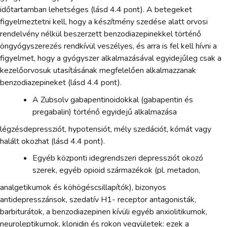
időtartamban lehetséges (lásd 4.4 pont). A betegeket
figyelmeztetni kell, hogy a készítmény szedése alatt orvosi
rendelvény nélkül beszerzett benzodiazepinekkel történő
öngyógyszerezés rendkívül veszélyes, és arra is fel kell hívni a
figyelmet, hogy a gyógyszer alkalmazásával egyidejűleg csak a
kezelőorvosuk utasításának megfelelően alkalmazzanak
benzodiazepineket (lásd 4.4 pont).
A Zubsolv gabapentinoidokkal (gabapentin és
pregabalin) történő egyidejű alkalmazása
légzésdepressziót, hypotensiót, mély szedációt, kómát vagy
halált okozhat (lásd 4.4 pont).
Egyéb központi idegrendszeri depressziót okozó
szerek, egyéb opioid származékok (pl. metadon,
analgetikumok és köhögéscsillapítók), bizonyos
antidepresszánsok, szedatív H1- receptor antagonisták,
barbiturátok, a benzodiazepinen kívüli egyéb anxiolitikumok,
neuroleptikumok, klonidin és rokon vegyületek: ezek a