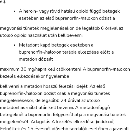
el).
A heroin- vagy rövid hatású opioid függő betegek
esetében az első buprenorfin-/naloxon dózist a
megvonási tünetek megjelenésekor, de legalább 6 órával az
utolsó opioid használat után kell bevenni.
Metadont kapó betegek esetében a
buprenorfin-/naloxon terápia elkezdése előtt a
metadon dózisát
maximum 30 mg/napra kell csökkenteni. A buprenorfin-/naloxon
kezelés elkezdésekor figyelembe
kell venni a metadon hosszú felezési idejét. Az első
buprenorfin-/naloxon dózist csak a megvonási tünetek
megjelenésekor, de legalább 24 órával az utolsó
metadonhasználat után kell bevenni. A metadonfüggő
betegeknél a buprenorfin felgyorsíthatja a megvonási tünetek
megjelenését. Adagolás A kezelés elkezdése (indukció)
Felnőttek és 15 évesnél idősebb serdülők esetében a javasolt