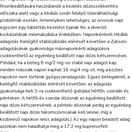
finombeállítására használandó a kezelés dóziscsökkentési
időszaka alatt vagy a titrálás során fellépő tolerálhatósági
problémák esetén. Amennyiben lehetséges, az orvosok napi
egyszeri egy tablettás kezelést írjanak fel, a diverzió
kockázatának minimalizálása érdekében. Naponkéntinél ritkább
adagolás Kielégítő stabilizálódás elérését követően a Zubsolv
adagolásának gyakorisága másnaponkénti adagolásra
csökkenthető az egyénileg beállított napi dózis kétszeresével.
Például, ha a beteg 8 mg/2 mg-os stabil napi adagot kap,
minden második napon kaphat 16 mg/4 mg-ot, míg a köztes
napokon nem történik gyógyszeradagolás. Egyes betegeknél, a
kielégítő stabilizálódás elérését követően, az adagolás
gyakorisága heti 3-ra csökkenthető (például hétfőn, szerdán és
pénteken. A hétfői és szerdai dózisnak az egyénileg beállított
napi dózis kétszeresének, a pénteki dózisnak pedig az egyénileg
beállított napi dózis háromszorosának kell lennie, míg a
közbeeső napokon nincs adagolás.) Az egy napon beadott adag
azonban nem haladhatja meg a 17,2 mg buprenorfint.