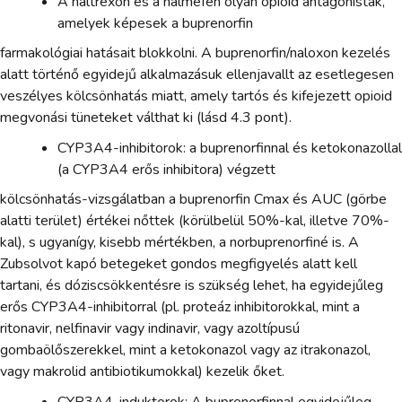
A naltrexon és a nalmefen olyan opioid antagonisták,
amelyek képesek a buprenorfin
farmakológiai hatásait blokkolni. A buprenorfin/naloxon kezelés
alatt történő egyidejű alkalmazásuk ellenjavallt az esetlegesen
veszélyes kölcsönhatás miatt, amely tartós és kifejezett opioid
megvonási tüneteket válthat ki (lásd 4.3 pont).
CYP3A4-inhibitorok: a buprenorfinnal és ketokonazollal
(a CYP3A4 erős inhibitora) végzett
kölcsönhatás-vizsgálatban a buprenorfin Cmax és AUC (görbe
alatti terület) értékei nőttek (körülbelül 50%-kal, illetve 70%-
kal), s ugyanígy, kisebb mértékben, a norbuprenorfiné is. A
Zubsolvot kapó betegeket gondos megfigyelés alatt kell
tartani, és dóziscsökkentésre is szükség lehet, ha egyidejűleg
erős CYP3A4-inhibitorral (pl. proteáz inhibitorokkal, mint a
ritonavir, nelfinavir vagy indinavir, vagy azoltípusú
gombaölőszerekkel, mint a ketokonazol vagy az itrakonazol,
vagy makrolid antibiotikumokkal) kezelik őket.