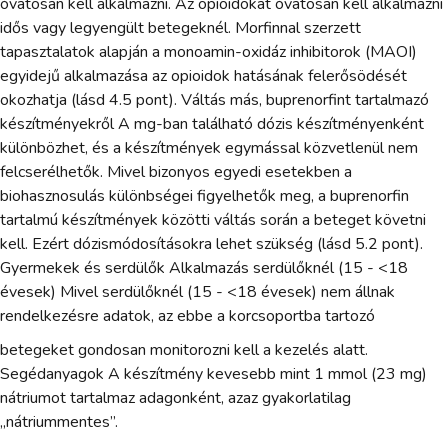
óvatosan kell alkalmazni. Az opioidokat óvatosan kell alkalmazni
idős vagy legyengült betegeknél. Morfinnal szerzett
tapasztalatok alapján a monoamin-oxidáz inhibitorok (MAOI)
egyidejű alkalmazása az opioidok hatásának felerősödését
okozhatja (lásd 4.5 pont). Váltás más, buprenorfint tartalmazó
készítményekről A mg-ban található dózis készítményenként
különbözhet, és a készítmények egymással közvetlenül nem
felcserélhetők. Mivel bizonyos egyedi esetekben a
biohasznosulás különbségei figyelhetők meg, a buprenorfin
tartalmú készítmények közötti váltás során a beteget követni
kell. Ezért dózismódosításokra lehet szükség (lásd 5.2 pont).
Gyermekek és serdülők Alkalmazás serdülőknél (15 - <18
évesek) Mivel serdülőknél (15 - <18 évesek) nem állnak
rendelkezésre adatok, az ebbe a korcsoportba tartozó
betegeket gondosan monitorozni kell a kezelés alatt.
Segédanyagok A készítmény kevesebb mint 1 mmol (23 mg)
nátriumot tartalmaz adagonként, azaz gyakorlatilag
„nátriummentes”.