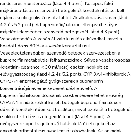
rendszeres monitorozása (lásd 4.4 pont). Közepes fokú
májkárosodásban szenvedő betegeknél körültekintéssel kell
eljárni a sublingualis Zubsolv tabletták alkalmazása során (lásd
4.2 és 5.2 pont). A buprenorfin/naloxon ellenjavallt súlyos
májelégtelenségben szenvedő betegeknél (lásd 4.3 pont).
Vesekárosodás A vesén át való kiürülés elhúzódhat, mivel a
beadott dózis 30%-a a vesén keresztül ürül.
Veseelégtelenségben szenvedő betegek szervezetében a
buprenorfin metabolitjai felhalmozódnak. Súlyos vesekárosodás
(kreatinin-clearance < 30 ml/perc) esetén indokolt az
elővigyázatosság (lásd 4.2 és 5.2 pont). CYP 3A4-inhibitorok A
CYP3A4 enzimet gátló gyógyszerek a buprenorfin
koncentrációjának emelkedését idézhetik elő. A
buprenorfin/naloxon dózisának csökkentésére lehet szükség.
CYP3A4-inhibitorokkal kezelt betegek buprenorfin/naloxon
dózisát körültekintően kell beállítani, mivel ezeknél a betegeknél
csökkentett dózis is elegendő lehet (lásd 4.5 pont). A
gyógyszercsoportra jellemző hatások Járóbetegeknél az
opioidok orthostaticus hypotensiót okozhatnak. Az opioidok