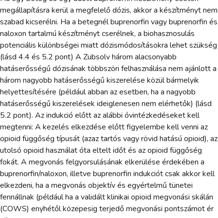
megállapításra kerül a megfelelő dózis, akkor a készítményt nem
szabad kicserélni. Ha a betegnél buprenorfin vagy buprenorfin és
naloxon tartalmú készítményt cserélnek, a biohasznosulás
potenciális különbségei miatt dózismódosításokra lehet szükség
(lásd 4.4 és 5.2 pont) A Zubsolv három alacsonyabb
hatáserősségű dózisának többszöri felhasználása nem ajánlott a
három nagyobb hatáserősségű kiszerelése közül bármelyik
helyettesítésére (például abban az esetben, ha a nagyobb
hatáserősségű kiszerelések ideiglenesen nem elérhetők) (lásd
5.2 pont). Az indukció előtt az alábbi óvintézkedéseket kell
megtenni: A kezelés elkezdése előtt figyelembe kell venni az
opioid függőség típusát (azaz tartós vagy rövid hatású opioid), az
utolsó opioid használat óta eltelt időt és az opioid függőség
fokát. A megvonás felgyorsulásának elkerülése érdekében a
buprenorfin/naloxon, illetve buprenorfin indukciót csak akkor kell
elkezdeni, ha a megvonás objektív és egyértelmű tünetei
fennállnak (például ha a validált klinikai opioid megvonási skálán
(COWS) enyhétől közepesig terjedő megvonási pontszámot ér