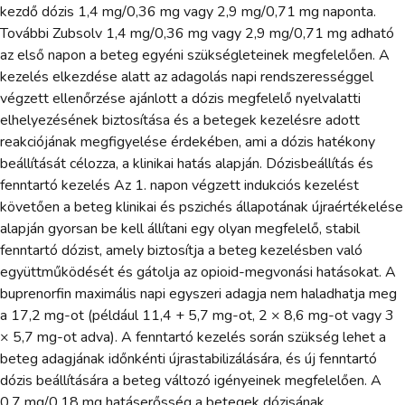
kezdő dózis 1,4 mg/0,36 mg vagy 2,9 mg/0,71 mg naponta.
További Zubsolv 1,4 mg/0,36 mg vagy 2,9 mg/0,71 mg adható
az első napon a beteg egyéni szükségleteinek megfelelően. A
kezelés elkezdése alatt az adagolás napi rendszerességgel
végzett ellenőrzése ajánlott a dózis megfelelő nyelvalatti
elhelyezésének biztosítása és a betegek kezelésre adott
reakciójának megfigyelése érdekében, ami a dózis hatékony
beállítását célozza, a klinikai hatás alapján. Dózisbeállítás és
fenntartó kezelés Az 1. napon végzett indukciós kezelést
követően a beteg klinikai és pszichés állapotának újraértékelése
alapján gyorsan be kell állítani egy olyan megfelelő, stabil
fenntartó dózist, amely biztosítja a beteg kezelésben való
együttműködését és gátolja az opioid-megvonási hatásokat. A
buprenorfin maximális napi egyszeri adagja nem haladhatja meg
a 17,2 mg-ot (például 11,4 + 5,7 mg-ot, 2 × 8,6 mg-ot vagy 3
× 5,7 mg-ot adva). A fenntartó kezelés során szükség lehet a
beteg adagjának időnkénti újrastabilizálására, és új fenntartó
dózis beállítására a beteg változó igényeinek megfelelően. A
0,7 mg/0,18 mg hatáserősség a betegek dózisának