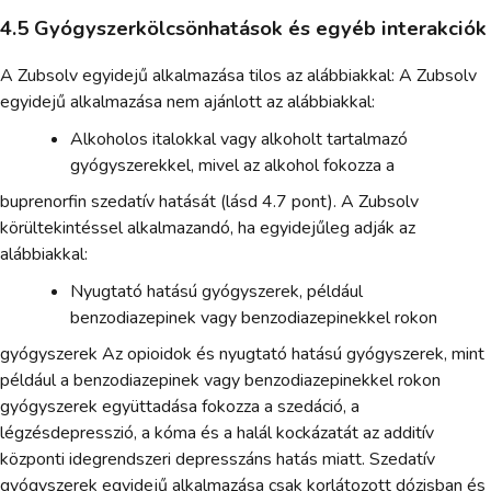
4.5 Gyógyszerkölcsönhatások és egyéb interakciók
A Zubsolv egyidejű alkalmazása tilos az alábbiakkal: A Zubsolv
egyidejű alkalmazása nem ajánlott az alábbiakkal:
Alkoholos italokkal vagy alkoholt tartalmazó
gyógyszerekkel, mivel az alkohol fokozza a
buprenorfin szedatív hatását (lásd 4.7 pont). A Zubsolv
körültekintéssel alkalmazandó, ha egyidejűleg adják az
alábbiakkal:
Nyugtató hatású gyógyszerek, például
benzodiazepinek vagy benzodiazepinekkel rokon
gyógyszerek Az opioidok és nyugtató hatású gyógyszerek, mint
például a benzodiazepinek vagy benzodiazepinekkel rokon
gyógyszerek együttadása fokozza a szedáció, a
légzésdepresszió, a kóma és a halál kockázatát az additív
központi idegrendszeri depresszáns hatás miatt. Szedatív
gyógyszerek egyidejű alkalmazása csak korlátozott dózisban és