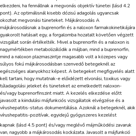
elkezdeni, ha fennállnak a megvonás objektív tünetei (lásd 4.2
pont). Az optimálisnál kisebb dózisú adagolás ugyancsak
okozhat megvonási tüneteket. Májkárosodás A
májkárosodásnak a buprenorfin és a naloxon farmakokinetikájára
gyakorolt hatásait egy, a forgalomba hozatalt követően végzett
vizsgálat során értékelték. Mivel a buprenorfin és a naloxon is
nagymértékben metabolizálódik a májban, mind a buprenorfin,
mind a naloxon plazmaszintje magasabb volt a közepes vagy
súlyos fokú májkárosodásban szenvedő betegeknél az
egészséges alanyokhoz képest. A betegeket megfigyelés alatt
kell tartani, hogy mutatnak-e előidézett elvonási, toxikus vagy
túladagolási jeleket és tüneteket az emelkedett naloxon-
és/vagy buprenorfinszint miatt. A kezelés elkezdése előtt
javasolt a kiindulási májfunkciós vizsgálatok elvégzése és a
vírushepatitis-status dokumentálása. Azoknál a betegeknél, akik
vírushepatitis-pozitívak, egyidejű gyógyszeres kezelést
kapnak (lásd 4.5 pont) és/vagy meglévő májműködési zavaruk
van, nagyobb a májkárosodás kockázata. Javasolt a májfunkció