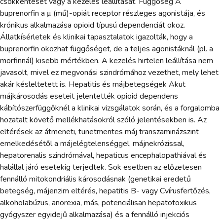
csökkentését vagy a kezelés leállítását. Függőség A
buprenorfin a μ (mű)-opiát receptor részleges agonistája, és
krónikus alkalmazása opioid típusú dependenciát okoz.
Állatkísérletek és klinikai tapasztalatok igazolták, hogy a
buprenorfin okozhat függőséget, de a teljes agonistáknál (pl. a
morfinnál) kisebb mértékben. A kezelés hirtelen leállítása nem
javasolt, mivel ez megvonási szindrómához vezethet, mely lehet
akár késleltetett is. Hepatitis és májbetegségek Akut
májkárosodás eseteit jelentették opioid dependens
kábítószerfüggőknél a klinikai vizsgálatok során, és a forgalomba
hozatalt követő mellékhatásokról szóló jelentésekben is. Az
eltérések az átmeneti, tünetmentes máj transzaminázszint
emelkedésétől a májelégtelenséggel, májnekrózissal,
hepatorenalis szindrómával, hepaticus encephalopathiával és
halállal járó esetekig terjedtek. Sok esetben az előzetesen
fennálló mitokondriális károsodásnak (genetikai eredetű
betegség, májenzim eltérés, hepatitis B- vagy Cvírusfertőzés,
alkoholabúzus, anorexia, más, potenciálisan hepatotoxikus
gyógyszer egyidejű alkalmazása) és a fennálló injekciós