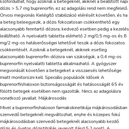
Előfordulhat, hogy azoknál a betegeknél, akiknél a beállított napi
dózis > 5,7 mg buprenorfin, ez az adagolási rend nem megfelelő.
Orvosi megvonás Kielégítő stabilizáció elérését követően, és ha
a beteg beleegyezik, a dózis fokozatosan csökkenthető egy
alacsonyabb fenntartó dózisra, kedvező esetben pedig a kezelés
leállítható. A nyelvalatti tabletta elérhető 2 mg/0,5 mg-os és 8
mg/2 mg-os hatáserősségei lehetővé teszik a dózis fokozatos
csökkentését. Azoknál a betegeknél, akiknek esetleg
alacsonyabb buprenorfin-dózisra van szükségük, a 0,4 mg-os
buprenorfin nyelvalatti tabletta alkalmazható. A gyógyszer
megvonását követően a betegeket a visszaesés lehetősége
miatt monitorozni kell. Speciális populációk Idősek A
buprenorfin/naloxon biztonságosságát és hatásosságát 65 év
fölötti betegek esetében nem igazolták. Nincs az adagolásra
vonatkozó javallat. Májkárosodás
Mivel a buprenorfin/naloxon farmakokinetikája májkárosodásban
szenvedő betegeknél megváltozhat, enyhe és közepes fokú
májkárosodásban szenvedő betegeknél alacsonyabb kezdő
dózis és óvatos dózistitrálás javasolt (lásd 5.2 pont). A