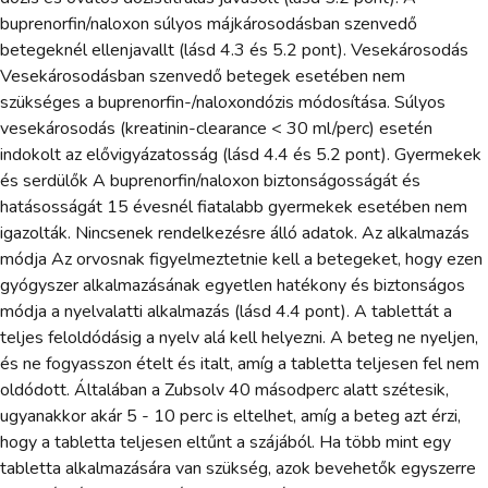
buprenorfin/naloxon súlyos májkárosodásban szenvedő
betegeknél ellenjavallt (lásd 4.3 és 5.2 pont). Vesekárosodás
Vesekárosodásban szenvedő betegek esetében nem
szükséges a buprenorfin-/naloxondózis módosítása. Súlyos
vesekárosodás (kreatinin-clearance < 30 ml/perc) esetén
indokolt az elővigyázatosság (lásd 4.4 és 5.2 pont). Gyermekek
és serdülők A buprenorfin/naloxon biztonságosságát és
hatásosságát 15 évesnél fiatalabb gyermekek esetében nem
igazolták. Nincsenek rendelkezésre álló adatok. Az alkalmazás
módja Az orvosnak figyelmeztetnie kell a betegeket, hogy ezen
gyógyszer alkalmazásának egyetlen hatékony és biztonságos
módja a nyelvalatti alkalmazás (lásd 4.4 pont). A tablettát a
teljes feloldódásig a nyelv alá kell helyezni. A beteg ne nyeljen,
és ne fogyasszon ételt és italt, amíg a tabletta teljesen fel nem
oldódott. Általában a Zubsolv 40 másodperc alatt szétesik,
ugyanakkor akár 5 - 10 perc is eltelhet, amíg a beteg azt érzi,
hogy a tabletta teljesen eltűnt a szájából. Ha több mint egy
tabletta alkalmazására van szükség, azok bevehetők egyszerre