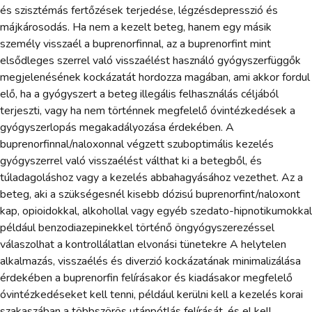
és szisztémás fertőzések terjedése, légzésdepresszió és
májkárosodás. Ha nem a kezelt beteg, hanem egy másik
személy visszaél a buprenorfinnal, az a buprenorfint mint
elsődleges szerrel való visszaélést használó gyógyszerfüggők
megjelenésének kockázatát hordozza magában, ami akkor fordul
elő, ha a gyógyszert a beteg illegális felhasználás céljából
terjeszti, vagy ha nem történnek megfelelő óvintézkedések a
gyógyszerlopás megakadályozása érdekében. A
buprenorfinnal/naloxonnal végzett szuboptimális kezelés
gyógyszerrel való visszaélést válthat ki a betegből, és
túladagoláshoz vagy a kezelés abbahagyásához vezethet. Az a
beteg, aki a szükségesnél kisebb dózisú buprenorfint/naloxont
kap, opioidokkal, alkohollal vagy egyéb szedato-hipnotikumokkal
például benzodiazepinekkel történő öngyógyszerezéssel
válaszolhat a kontrollálatlan elvonási tünetekre A helytelen
alkalmazás, visszaélés és diverzió kockázatának minimalizálása
érdekében a buprenorfin felírásakor és kiadásakor megfelelő
óvintézkedéseket kell tenni, például kerülni kell a kezelés korai
szakaszában a többszörös utánpótlás felírását, és el kell