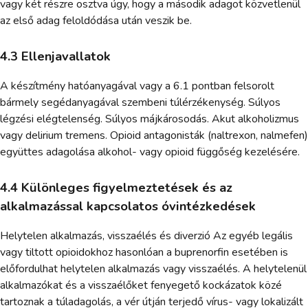
vagy két részre osztva úgy, hogy a második adagot közvetlenül
az első adag feloldódása után veszik be.
4.3 Ellenjavallatok
A készítmény hatóanyagával vagy a 6.1 pontban felsorolt
bármely segédanyagával szembeni túlérzékenység. Súlyos
légzési elégtelenség. Súlyos májkárosodás. Akut alkoholizmus
vagy delirium tremens. Opioid antagonisták (naltrexon, nalmefen)
együttes adagolása alkohol- vagy opioid függőség kezelésére.
4.4 Különleges figyelmeztetések és az
alkalmazással kapcsolatos óvintézkedések
Helytelen alkalmazás, visszaélés és diverzió Az egyéb legális
vagy tiltott opioidokhoz hasonlóan a buprenorfin esetében is
előfordulhat helytelen alkalmazás vagy visszaélés. A helytelenül
alkalmazókat és a visszaélőket fenyegető kockázatok közé
tartoznak a túladagolás, a vér útján terjedő vírus- vagy lokalizált