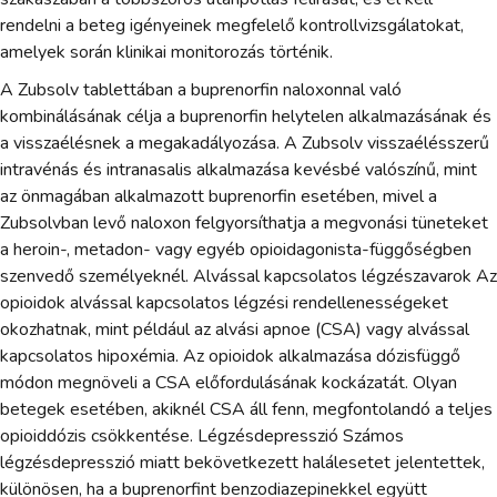
rendelni a beteg igényeinek megfelelő kontrollvizsgálatokat,
amelyek során klinikai monitorozás történik.
A Zubsolv tablettában a buprenorfin naloxonnal való
kombinálásának célja a buprenorfin helytelen alkalmazásának és
a visszaélésnek a megakadályozása. A Zubsolv visszaélésszerű
intravénás és intranasalis alkalmazása kevésbé valószínű, mint
az önmagában alkalmazott buprenorfin esetében, mivel a
Zubsolvban levő naloxon felgyorsíthatja a megvonási tüneteket
a heroin-, metadon- vagy egyéb opioidagonista-függőségben
szenvedő személyeknél. Alvással kapcsolatos légzészavarok Az
opioidok alvással kapcsolatos légzési rendellenességeket
okozhatnak, mint például az alvási apnoe (CSA) vagy alvással
kapcsolatos hipoxémia. Az opioidok alkalmazása dózisfüggő
módon megnöveli a CSA előfordulásának kockázatát. Olyan
betegek esetében, akiknél CSA áll fenn, megfontolandó a teljes
opioiddózis csökkentése. Légzésdepresszió Számos
légzésdepresszió miatt bekövetkezett halálesetet jelentettek,
különösen, ha a buprenorfint benzodiazepinekkel együtt