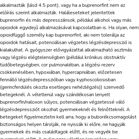
alkalmazták (lásd 4.5 pont), vagy ha a buprenorfint nem az
előírás szerint alkalmazták. Haláleseteket jelentettek
buprenorfin és más depresszánsok, például alkohol vagy más
opioidok egyidejű alkalmazásával kapcsolatban is. Ha olyan, nem
opioidfüggő személy kap buprenorfint, aki nem tolerálja az
opioidok hatásait, potenciálisan végzetes légzésdepresszió is
kialakulhat. A gyógyszer elővigyázattal alkalmazható asztmás
vagy légzési elégtelenségben (például krónikus obstruktív
tüdőbetegségben, cor pulmonaléban, a légzési rezerv
csökkenésében, hypoxiában, hypercapniában, előzetesen
fennálló légzésdepresszióban vagy kyphoscoliosisban
(gerincferdülés okozta esetleges nehézlégzés)) szenvedő
betegeknél. A véletlenül vagy szándékosan lenyelt
buprenorfin/naloxon súlyos, potenciálisan végzetessé váló
légzésdepressziót okozhat gyermekeknél és felnőtteknél. A
betegeket figyelmeztetni kell arra, hogy a buborékcsomagolást
biztonságos helyen tárolják, ne nyissák ki előre, ne hagyják
gyermekek és más családtagok előtt, és ne vegyék be