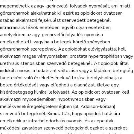
megemelhetik az agy-gerincvelői folyadék nyomását, ami miatt
görcsrohamok alakulhatnak ki, ezért az opioidokat óvatosan
szabad alkalmazni fejsérülést szenvedett betegeknél,
intracranialis léziók esetében, egyéb olyan esetekben,
amelyekben az agy-gerincvelői folyadék nyomása
emelkedhetett, vagy ha a betegek kórelőzményében
görcsrohamok szerepelnek. Az opioidokat elővigyázattal kell
alkalmazni magas vérnyomásban, prostata hypertrophiában vagy
urethralis stenosisban szenvedő betegeknél. Az opioidok által
indukált miosis, a tudatszint változása vagy a fájdalom betegség
tüneteként való érzékelésének változása befolyásolhatja a
beteg értékelését vagy elfedheti a diagnózist, illetve egy
kísérőbetegség klinikai lefolyását. Az opioidokat óvatosan kell
alkalmazni myxoedemában, hypothyreosisban vagy
mellékvesekéregelégtelenségben (pl. Addison-kórban)
szenvedő betegeknél. Kimutatták, hogy opioidok hatására
emelkedik az intracholedochalis nyomás, és az epeutak
működési zavarában szenvedő betegeknél ezeket a szereket