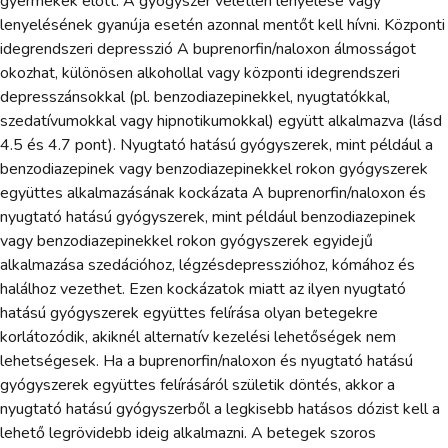
gyermekek előtt. A gyógyszer véletlen lenyelése vagy
lenyelésének gyanúja esetén azonnal mentőt kell hívni. Központi
idegrendszeri depresszió A buprenorfin/naloxon álmosságot
okozhat, különösen alkohollal vagy központi idegrendszeri
depresszánsokkal (pl. benzodiazepinekkel, nyugtatókkal,
szedatívumokkal vagy hipnotikumokkal) együtt alkalmazva (lásd
4.5 és 4.7 pont). Nyugtató hatású gyógyszerek, mint például a
benzodiazepinek vagy benzodiazepinekkel rokon gyógyszerek
együttes alkalmazásának kockázata A buprenorfin/naloxon és
nyugtató hatású gyógyszerek, mint például benzodiazepinek
vagy benzodiazepinekkel rokon gyógyszerek egyidejű
alkalmazása szedációhoz, légzésdepresszióhoz, kómához és
halálhoz vezethet. Ezen kockázatok miatt az ilyen nyugtató
hatású gyógyszerek együttes felírása olyan betegekre
korlátozódik, akiknél alternatív kezelési lehetőségek nem
lehetségesek. Ha a buprenorfin/naloxon és nyugtató hatású
gyógyszerek együttes felírásáról születik döntés, akkor a
nyugtató hatású gyógyszerből a legkisebb hatásos dózist kell a
lehető legrövidebb ideig alkalmazni. A betegek szoros