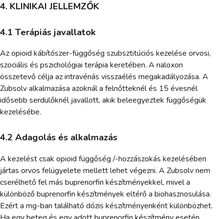
4. KLINIKAI JELLEMZŐK
4.1 Terápiás javallatok
Az opioid kábítószer-függőség szubsztitúciós kezelése orvosi,
szociális és pszichológiai terápia keretében. A naloxon
összetevő célja az intravénás visszaélés megakadályozása. A
Zubsolv alkalmazása azoknál a felnőtteknél és 15 évesnél
idősebb serdülőknél javallott, akik beleegyeztek függőségük
kezelésébe.
4.2 Adagolás és alkalmazás
A kezelést csak opioid függőség /-hozzászokás kezelésében
jártas orvos felügyelete mellett lehet végezni. A Zubsolv nem
cserélhető fel más buprenorfin készítményekkel, mivel a
különböző buprenorfin készítmények eltérő a biohasznosulása.
Ezért a mg-ban található dózis készítményenként különbözhet.
Ha egy beteg és egy adott buprenorfin készítmény esetén