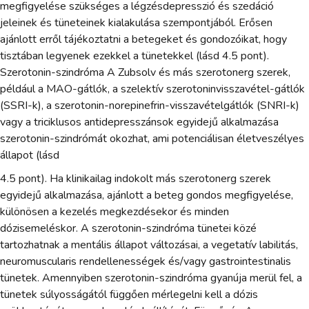
megfigyelése szükséges a légzésdepresszió és szedáció
jeleinek és tüneteinek kialakulása szempontjából. Erősen
ajánlott erről tájékoztatni a betegeket és gondozóikat, hogy
tisztában legyenek ezekkel a tünetekkel (lásd 4.5 pont).
Szerotonin-szindróma A Zubsolv és más szerotonerg szerek,
például a MAO-gátlók, a szelektív szerotoninvisszavétel-gátlók
(SSRI-k), a szerotonin-norepinefrin-visszavételgátlók (SNRI-k)
vagy a triciklusos antidepresszánsok egyidejű alkalmazása
szerotonin-szindrómát okozhat, ami potenciálisan életveszélyes
állapot (lásd
4.5 pont). Ha klinikailag indokolt más szerotonerg szerek
egyidejű alkalmazása, ajánlott a beteg gondos megfigyelése,
különösen a kezelés megkezdésekor és minden
dózisemeléskor. A szerotonin-szindróma tünetei közé
tartozhatnak a mentális állapot változásai, a vegetatív labilitás,
neuromuscularis rendellenességek és/vagy gastrointestinalis
tünetek. Amennyiben szerotonin-szindróma gyanúja merül fel, a
tünetek súlyosságától függően mérlegelni kell a dózis