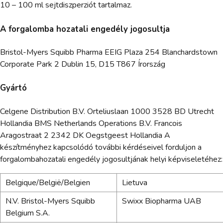
10 – 100 ml sejtdiszperziót tartalmaz.
A forgalomba hozatali engedély jogosultja
Bristol-Myers Squibb Pharma EEIG Plaza 254 Blanchardstown
Corporate Park 2 Dublin 15, D15 T867 Írország
Gyártó
Celgene Distribution B.V. Orteliuslaan 1000 3528 BD Utrecht
Hollandia BMS Netherlands Operations B.V. Francois
Aragostraat 2 2342 DK Oegstgeest Hollandia A
készítményhez kapcsolódó további kérdéseivel forduljon a
forgalombahozatali engedély jogosultjának helyi képviseletéhez:
Belgique/België/Belgien
Lietuva
N.V. Bristol-Myers Squibb
Swixx Biopharma UAB
Belgium S.A.