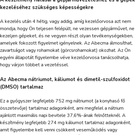
kezeléséhez szükséges képességekre
A kezelés után 4 hétig, vagy addig, amíg kezelőorvosa azt nem
mondja, hogy Ön teljesen felépült, ne vezessen gépjárművet, ne
kezeljen gépeket, és ne vegyen részt olyan tevékenységekben,
amelyek fokozott figyelmet igényelnek. Az Abecma álmosíthat,
zavartságot vagy rohamokat (görcsrohamokat) okozhat. Az Ön
egyéni állapotát figyelembe véve kezelőorvosa tanácsolhatja,
hogy várjon többet a vezetéssel.
Az Abecma nátriumot, káliumot és dimetil-szulfoxidot
(DMSO) tartalmaz
Ez a gyógyszer legfeljebb 752 mg nátriumot (a konyhasó fő
összetevője) tartalmaz adagonként, ami megfelel a nátrium
ajánlott maximális napi bevitele 37,6%-ának felnőtteknél. A
készítmény legfeljebb 274 mg káliumot tartalmaz adagonként,
amit figyelembe kell venni csökkent veseműködés vagy