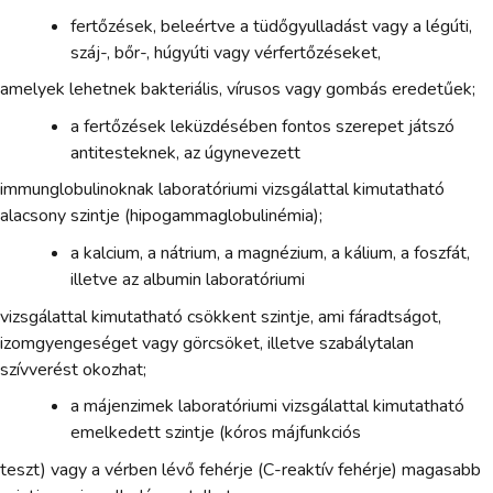
fertőzések, beleértve a tüdőgyulladást vagy a légúti,
száj-, bőr-, húgyúti vagy vérfertőzéseket,
amelyek lehetnek bakteriális, vírusos vagy gombás eredetűek;
a fertőzések leküzdésében fontos szerepet játszó
antitesteknek, az úgynevezett
immunglobulinoknak laboratóriumi vizsgálattal kimutatható
alacsony szintje (hipogammaglobulinémia);
a kalcium, a nátrium, a magnézium, a kálium, a foszfát,
illetve az albumin laboratóriumi
vizsgálattal kimutatható csökkent szintje, ami fáradtságot,
izomgyengeséget vagy görcsöket, illetve szabálytalan
szívverést okozhat;
a májenzimek laboratóriumi vizsgálattal kimutatható
emelkedett szintje (kóros májfunkciós
teszt) vagy a vérben lévő fehérje (C-reaktív fehérje) magasabb