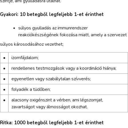
szintje, ami gyulladásra utalhat.
Gyakori: 10 betegből legfeljebb 1-et érinthet
súlyos gyulladás az immunrendszer
reakciókészségének fokozása miatt, amely a szervezet
súlyos károsodásához vezethet;
•
izomfájdalom;
•
rendellenes testmozgások vagy a koordináció hiánya;
•
egyenetlen vagy szabálytalan szívverés;
•
folyadék a tüdőben;
•
alacsony oxigénszint a vérben, ami légszomjat,
zavartságot vagy álmosságot okozhat.
Ritka: 1000 betegből legfeljebb 1-et érinthet