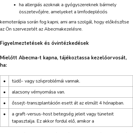
ha allergiás azoknak a gyógyszereknek bármely
összetevőjére, amelyeket a limfodepléciós
kemoterápia során fog kapni, ami arra szolgál, hogy előkészítse
az Ön szervezetét az Abecmakezelésre.
Figyelmeztetések és óvintézkedések
Mielőtt Abecma-t kapna, tájékoztassa kezelőorvosát,
ha:
•
tüdő- vagy szívproblémái vannak.
•
alacsony vérnyomása van.
•
őssejt-transzplantáción esett át az elmúlt 4 hónapban.
•
a graft-versus-host betegség jeleit vagy tüneteit
tapasztalja. Ez akkor fordul elő, amikor a