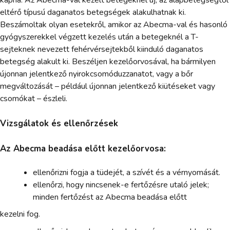
kapna. Az Abecma-val kezelt betegeknél új, az alapbetegségtől
eltérő típusú daganatos betegségek alakulhatnak ki.
Beszámoltak olyan esetekről, amikor az Abecma-val és hasonló
gyógyszerekkel végzett kezelés után a betegeknél a T-
sejteknek nevezett fehérvérsejtekből kiinduló daganatos
betegség alakult ki. Beszéljen kezelőorvosával, ha bármilyen
újonnan jelentkező nyirokcsomóduzzanatot, vagy a bőr
megváltozását – például újonnan jelentkező kiütéseket vagy
csomókat – észleli.
Vizsgálatok és ellenőrzések
Az Abecma beadása előtt kezelőorvosa:
ellenőrizni fogja a tüdejét, a szívét és a vérnyomását.
ellenőrzi, hogy nincsenek-e fertőzésre utaló jelek;
minden fertőzést az Abecma beadása előtt
kezelni fog.