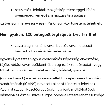
reszketés, féloldali mozgásképtelenséggel kísért
gyengeség, remegés, a mozgás lelassulása,
illetve izommerevség – ezek Parkinson-kór tünetei is lehetnek.
Nem gyakori: 100 betegből legfeljebb 1-et érinthet
zavartság, memóriazavar, beszédzavar, lelassult
beszéd, a beszédértés nehézsége,
egyensúlyvesztés vagy a koordinációs képesség elvesztése,
tájékozódási zavar, csökkent éberség (csökkent öntudat) vagy
túlzott álmosság, eszméletvesztés, bódulat, görcsök
(görcsrohamok) – ezek az immuneffektorsejtes neurotoxicitási
szindrómának (ICANS) nevezett állapot tünetei is lehetnek.
Azonnal szóljon kezelőorvosának, ha a fenti mellékhatások
bármelyikét észleli, mivel sürgős orvosi ellátásra lehet szüksége.