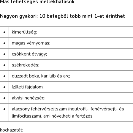
Más lehetséges mellékhatások
Nagyon gyakori: 10 betegből több mint 1-et érinthet
•
kimerültség;
•
magas vérnyomás;
•
csökkent étvágy;
•
székrekedés;
•
duzzadt boka, kar, láb és arc;
•
ízületi fájdalom;
•
alvási nehézség;
•
alacsony fehérvérsejtszám (neutrofil-, fehérvérsejt- és
limfocitaszám), ami növelheti a fertőzés
kockázatát;