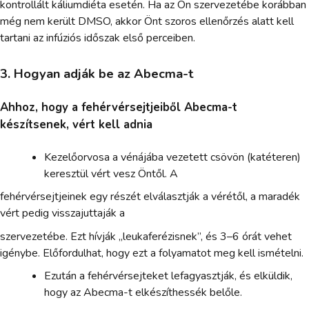
kontrollált káliumdiéta esetén. Ha az Ön szervezetébe korábban
még nem került DMSO, akkor Önt szoros ellenőrzés alatt kell
tartani az infúziós időszak első perceiben.
3. Hogyan adják be az Abecma-t
Ahhoz, hogy a fehérvérsejtjeiből Abecma-t
készítsenek, vért kell adnia
Kezelőorvosa a vénájába vezetett csövön (katéteren)
keresztül vért vesz Öntől. A
fehérvérsejtjeinek egy részét elválasztják a vérétől, a maradék
vért pedig visszajuttaják a
szervezetébe. Ezt hívják „leukaferézisnek”, és 3–6 órát vehet
igénybe. Előfordulhat, hogy ezt a folyamatot meg kell ismételni.
Ezután a fehérvérsejteket lefagyasztják, és elküldik,
hogy az Abecma-t elkészíthessék belőle.