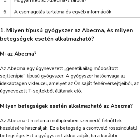
5.
Hogyan kell az Abecma-t tárolni?
6.
A csomagolás tartalma és egyéb információk
1. Milyen típusú gyógyszer az Abecma, és milyen
betegségek esetén alkalmazható?
Mi az Abecma?
Az Abecma egy úgynevezett „genetikailag módosított
sejtterápia” típusú gyógyszer. A gyógyszer hatóanyaga az
idekabtagen vikleucel, amelyet az Ön saját fehérvérsejtjeiből, az
úgynevezett T-sejtekből állítanak elő.
Milyen betegségek esetén alkalmazható az Abecma?
Az Abecma-t mieloma multiplexben szenvedő felnőttek
kezelésére használják. Ez a betegség a csontvelő rosszindulatú
betegsége. Ezt a gyógyszert akkor adják, ha a korábbi