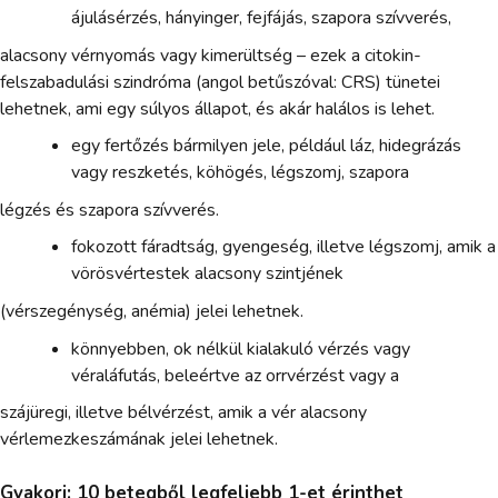
ájulásérzés, hányinger, fejfájás, szapora szívverés,
alacsony vérnyomás vagy kimerültség – ezek a citokin-
felszabadulási szindróma (angol betűszóval: CRS) tünetei
lehetnek, ami egy súlyos állapot, és akár halálos is lehet.
egy fertőzés bármilyen jele, például láz, hidegrázás
vagy reszketés, köhögés, légszomj, szapora
légzés és szapora szívverés.
fokozott fáradtság, gyengeség, illetve légszomj, amik a
vörösvértestek alacsony szintjének
(vérszegénység, anémia) jelei lehetnek.
könnyebben, ok nélkül kialakuló vérzés vagy
véraláfutás, beleértve az orrvérzést vagy a
szájüregi, illetve bélvérzést, amik a vér alacsony
vérlemezkeszámának jelei lehetnek.
Gyakori: 10 betegből legfeljebb 1-et érinthet