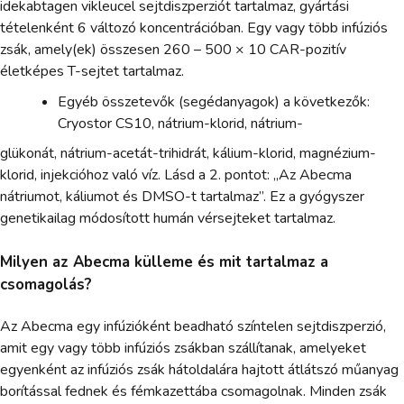
idekabtagen vikleucel sejtdiszperziót tartalmaz, gyártási
tételenként 6 változó koncentrációban. Egy vagy több infúziós
zsák, amely(ek) összesen 260 – 500 × 10 CAR-pozitív
életképes T-sejtet tartalmaz.
Egyéb összetevők (segédanyagok) a következők:
Cryostor CS10, nátrium-klorid, nátrium-
glükonát, nátrium-acetát-trihidrát, kálium-klorid, magnézium-
klorid, injekcióhoz való víz. Lásd a 2. pontot: „Az Abecma
nátriumot, káliumot és DMSO-t tartalmaz”. Ez a gyógyszer
genetikailag módosított humán vérsejteket tartalmaz.
Milyen az Abecma külleme és mit tartalmaz a
csomagolás?
Az Abecma egy infúzióként beadható színtelen sejtdiszperzió,
amit egy vagy több infúziós zsákban szállítanak, amelyeket
egyenként az infúziós zsák hátoldalára hajtott átlátszó műanyag
borítással fednek és fémkazettába csomagolnak. Minden zsák