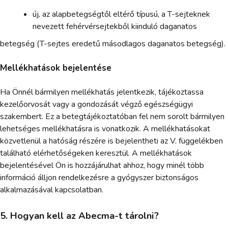
új, az alapbetegségtől eltérő típusú, a T-sejteknek
nevezett fehérvérsejtekből kiinduló daganatos
betegség (T-sejtes eredetű másodlagos daganatos betegség).
Mellékhatások bejelentése
Ha Önnél bármilyen mellékhatás jelentkezik, tájékoztassa
kezelőorvosát vagy a gondozását végző egészségügyi
szakembert. Ez a betegtájékoztatóban fel nem sorolt bármilyen
lehetséges mellékhatásra is vonatkozik. A mellékhatásokat
közvetlenül a hatóság részére is bejelentheti az V. függelékben
található elérhetőségeken keresztül. A mellékhatások
bejelentésével Ön is hozzájárulhat ahhoz, hogy minél több
információ álljon rendelkezésre a gyógyszer biztonságos
alkalmazásával kapcsolatban.
5. Hogyan kell az Abecma-t tárolni?