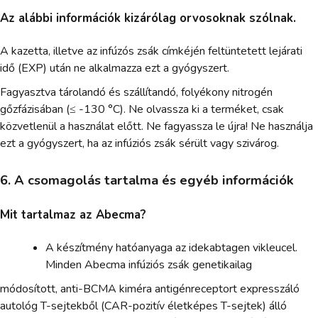
Az alábbi információk kizárólag orvosoknak szólnak.
A kazetta, illetve az infúzós zsák címkéjén feltüntetett lejárati
idő (EXP) után ne alkalmazza ezt a gyógyszert.
Fagyasztva tárolandó és szállítandó, folyékony nitrogén
gőzfázisában (≤ -130 °C). Ne olvassza ki a terméket, csak
közvetlenül a használat előtt. Ne fagyassza le újra! Ne használja
ezt a gyógyszert, ha az infúziós zsák sérült vagy szivárog.
6. A csomagolás tartalma és egyéb információk
Mit tartalmaz az Abecma?
A készítmény hatóanyaga az idekabtagen vikleucel.
Minden Abecma infúziós zsák genetikailag
módosított, anti-BCMA kiméra antigénreceptort expresszáló
autológ T-sejtekből (CAR-pozitív életképes T-sejtek) álló