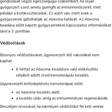
gondozását végző egészségügyi szakembert, ha olyan
gyógyszert szed, amely gyengíti az immunrendszerét, mint
például a kortikoszteroidok. Ez azért van, mert ezek a
gyógyszerek gátolhatják az Abecma hatását. Az Abecma
beadása előtt kapott gyógyszerekkel kapcsolatos információkat
lásd a 3. pontban.
Védőoltások
Bizonyos védőoltásokat, úgynevezett élő vakcinákat nem
kaphat:
6 héttel az Abecma-kezelésre való előkészítés
céljából adott rövid kemoterápiás kezelés
(úgynevezett limfodepléciós kemoterápia) előtt.
az Abecma-kezelés alatt.
a kezelés után, amíg az immunrendszer regenerálódik.
Beszéljen orvosával, ha bármilyen védőoltást fel kell vennie.