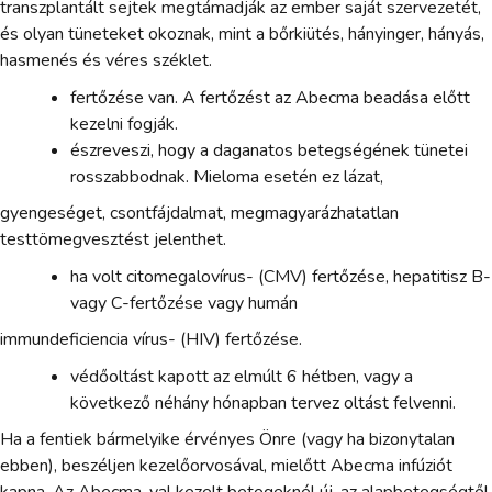
transzplantált sejtek megtámadják az ember saját szervezetét,
és olyan tüneteket okoznak, mint a bőrkiütés, hányinger, hányás,
hasmenés és véres széklet.
fertőzése van. A fertőzést az Abecma beadása előtt
kezelni fogják.
észreveszi, hogy a daganatos betegségének tünetei
rosszabbodnak. Mieloma esetén ez lázat,
gyengeséget, csontfájdalmat, megmagyarázhatatlan
testtömegvesztést jelenthet.
ha volt citomegalovírus- (CMV) fertőzése, hepatitisz B-
vagy C-fertőzése vagy humán
immundeficiencia vírus- (HIV) fertőzése.
védőoltást kapott az elmúlt 6 hétben, vagy a
következő néhány hónapban tervez oltást felvenni.
Ha a fentiek bármelyike érvényes Önre (vagy ha bizonytalan
ebben), beszéljen kezelőorvosával, mielőtt Abecma infúziót