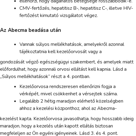
ellenőrzi, hogy daganatos betegsége rosszabbodik-e.
CMV-fertőzés, hepatitisz B-, hepatitisz C-, illetve HIV-
fertőzést kimutató vizsgálatot végez.
Az Abecma beadása után
Vannak súlyos mellékhatások, amelyekről azonnal
tájékoztatnia kell kezelőorvosát vagy a
gondozását végző egészségügyi szakembert, és amelyek miatt
előfordulhat, hogy azonnali orvosi ellátást kell kapnia. Lásd a
„Súlyos mellékhatások” részt a 4. pontban.
Kezelőorvosa rendszeresen ellenőrizni fogja a
vérképét, mivel csökkenhet a vérsejtek száma.
Legalább 2 hétig maradjon elérhető közelségben
ahhoz a kezelési központhoz, ahol az Abecma-
kezelést kapta. Kezelőorvosa javasolhatja, hogy hosszabb ideig
maradjon, hogy a kezelés után kapott ellátás biztosan
megfeleljen az Ön egyéni igényeinek. Lásd 3. és 4. pont.