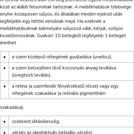
közé az alább felsoroltak tartoznak: A mellékhatások többsége
enyhe–közepesen súlyos, és általában minden injekció után
legfeljebb egy héttel elmúlnak majd. Ha ezeknek a
mellékhatásoknak bármelyike súlyossá válik, kérjük, szóljon
kezelőorvosának. Gyakori: 10 betegből legfeljebb 1 beteget
érinthet
•
a szem középső rétegének gyulladása (uveitisz),
•
a szem belsejében lévő kocsonyás anyag leválása
(üvegtesti leválás),
•
a retina (a szemfenék fényérzékelő része) vagy egy
rétegének szakadása (a retinális pigmenthám
szakadása),
•
csökkent látásélesség,
•
vérzés az ideghártyán (retinális vérzés),