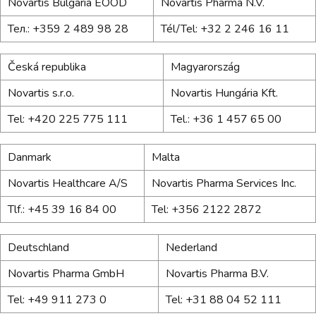
Novartis Bulgaria EOOD
Novartis Pharma N.V.
Тел.: +359 2 489 98 28
Tél/Tel: +32 2 246 16 11
Česká republika
Magyarország
Novartis s.r.o.
Novartis Hungária Kft.
Tel: +420 225 775 111
Tel.: +36 1 457 65 00
Danmark
Malta
Novartis Healthcare A/S
Novartis Pharma Services Inc.
Tlf.: +45 39 16 84 00
Tel: +356 2122 2872
Deutschland
Nederland
Novartis Pharma GmbH
Novartis Pharma B.V.
Tel: +49 911 273 0
Tel: +31 88 04 52 111