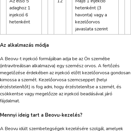
Az első 5
12
Majd 1 injekció
adaghoz 1
hetenként (3
injekció 6
havonta) vagy a
hetenként
kezelőorvos
javaslata szerint
Az alkalmazás módja
A Beovu-t injekció formájában adja be az Ön szemébe
(intravitreálisan alkalmazva) egy szemész orvos. A fertőzés
megelőzése érdekében az injekció előtt kezelőorvosa gondosan
kimossa a szemét. Kezelőorvosa szemcseppet (helyi
érzéstelenítőt) is fog adni, hogy érzéstelenítse a szemét, és
csökkentse vagy megelőzze az injekció beadásával járó
fájdalmat.
Mennyi ideig tart a Beovu-kezelés?
A Beovu idült szembetegségek kezelésére szolgál, amelyek