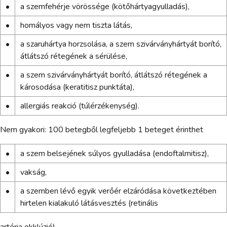
•
a szemfehérje vörössége (kötőhártyagyulladás),
•
homályos vagy nem tiszta látás,
•
a szaruhártya horzsolása, a szem szivárványhártyát borító,
átlátszó rétegének a sérülése,
•
a szem szivárványhártyát borító, átlátszó rétegének a
károsodása (keratitisz punktáta),
•
allergiás reakció (túlérzékenység).
Nem gyakori: 100 betegből legfeljebb 1 beteget érinthet
•
a szem belsejének súlyos gyulladása (endoftalmitisz),
•
vakság,
•
a szemben lévő egyik verőér elzáródása következtében
hirtelen kialakuló látásvesztés (retinális
artéria okklúzió),