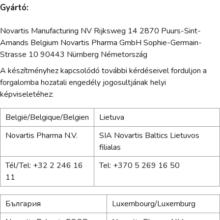
Gyártó:
Novartis Manufacturing NV Rijksweg 14 2870 Puurs-Sint-
Amands Belgium Novartis Pharma GmbH Sophie-Germain-
Strasse 10 90443 Nürnberg Németország
A készítményhez kapcsolódó további kérdéseivel forduljon a
forgalomba hozatali engedély jogosultjának helyi
képviseletéhez:
België/Belgique/Belgien
Lietuva
Novartis Pharma N.V.
SIA Novartis Baltics Lietuvos
filialas
Tél/Tel: +32 2 246 16
Tel: +370 5 269 16 50
11
България
Luxembourg/Luxemburg