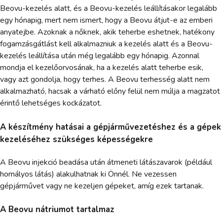
Beovu-kezelés alatt, és a Beovu-kezelés leállításakor legalább
egy hónapig, mert nem ismert, hogy a Beovu átjut-e az emberi
anyatejbe. Azoknak a nőknek, akik teherbe eshetnek, hatékony
fogamzásgátlást kell alkalmazniuk a kezelés alatt és a Beovu-
kezelés leállítása után még legalább egy hónapig. Azonnal
mondja el kezelőorvosának, ha a kezelés alatt teherbe esik,
vagy azt gondolja, hogy terhes. A Beovu terhesség alatt nem
alkalmazható, hacsak a várható előny felül nem múlja a magzatot
érintő lehetséges kockázatot.
A készítmény hatásai a gépjárművezetéshez és a gépek
kezeléséhez szükséges képességekre
A Beovu injekció beadása után átmeneti látászavarok (például
homályos látás) alakulhatnak ki Önnél. Ne vezessen
gépjárművet vagy ne kezeljen gépeket, amíg ezek tartanak.
A Beovu nátriumot tartalmaz