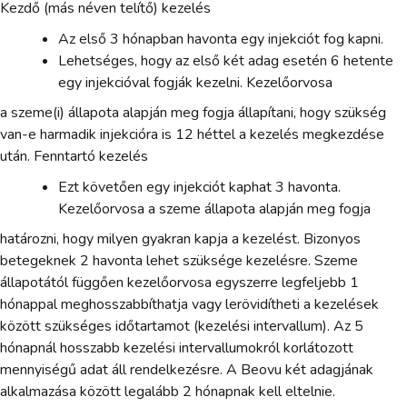
Kezdő (más néven telítő) kezelés
Az első 3 hónapban havonta egy injekciót fog kapni.
Lehetséges, hogy az első két adag esetén 6 hetente
egy injekcióval fogják kezelni. Kezelőorvosa
a szeme(i) állapota alapján meg fogja állapítani, hogy szükség
van-e harmadik injekcióra is 12 héttel a kezelés megkezdése
után. Fenntartó kezelés
Ezt követően egy injekciót kaphat 3 havonta.
Kezelőorvosa a szeme állapota alapján meg fogja
határozni, hogy milyen gyakran kapja a kezelést. Bizonyos
betegeknek 2 havonta lehet szüksége kezelésre. Szeme
állapotától függően kezelőorvosa egyszerre legfeljebb 1
hónappal meghosszabbíthatja vagy lerövidítheti a kezelések
között szükséges időtartamot (kezelési intervallum). Az 5
hónapnál hosszabb kezelési intervallumokról korlátozott
mennyiségű adat áll rendelkezésre. A Beovu két adagjának
alkalmazása között legalább 2 hónapnak kell eltelnie.