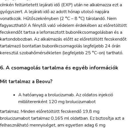
címkén feltüntetett lejárati idő (EXP) után ne alkalmazza ezt a
gyógyszert. A lejárati idő az adott hónap utolsó napjára
vonatkozik. Hűtőszekrényben (2 °C – 8 °C) tárolandó. Nem
fagyasztható! A fénytől való védelem érdekében az előretöltött
fecskendőt tartsa a leforrasztott buborékcsomagolásban és a
kartondobozban. Az alkalmazás előtt az előretöltött fecskendőt
tartalmazó bontatlan buborékcsomagolás legfeljebb 24 órán
keresztül szobahőmérsékleten (legfeljebb 25 °C-on) tartható.
6. A csomagolás tartalma és egyéb információk
Mit tartalmaz a Beovu?
A hatóanyag a brolucizumab. Az oldatos injekció
milliliterenként 120 mg brolucizumabot
tartalmaz. Minden előretöltött fecskendő 19,8 mg
brolucizumabot tartalmaz 0,165 ml oldatban. Ez biztosítja azt a
felhasználható mennyiséget, ami egyetlen adag 6 mg