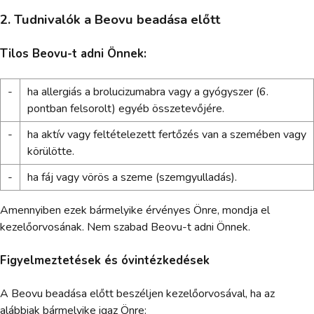
2. Tudnivalók a Beovu beadása előtt
Tilos Beovu-t adni Önnek:
-
ha allergiás a brolucizumabra vagy a gyógyszer (6.
pontban felsorolt) egyéb összetevőjére.
-
ha aktív vagy feltételezett fertőzés van a szemében vagy
körülötte.
-
ha fáj vagy vörös a szeme (szemgyulladás).
Amennyiben ezek bármelyike érvényes Önre, mondja el
kezelőorvosának. Nem szabad Beovu-t adni Önnek.
Figyelmeztetések és óvintézkedések
A Beovu beadása előtt beszéljen kezelőorvosával, ha az
alábbiak bármelyike igaz Önre: