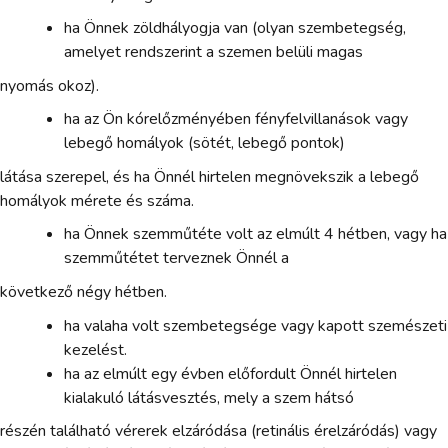
ha Önnek zöldhályogja van (olyan szembetegség,
amelyet rendszerint a szemen belüli magas
nyomás okoz).
ha az Ön kórelőzményében fényfelvillanások vagy
lebegő homályok (sötét, lebegő pontok)
látása szerepel, és ha Önnél hirtelen megnövekszik a lebegő
homályok mérete és száma.
ha Önnek szemműtéte volt az elmúlt 4 hétben, vagy ha
szemműtétet terveznek Önnél a
következő négy hétben.
ha valaha volt szembetegsége vagy kapott szemészeti
kezelést.
ha az elmúlt egy évben előfordult Önnél hirtelen
kialakuló látásvesztés, mely a szem hátsó
részén található vérerek elzáródása (retinális érelzáródás) vagy