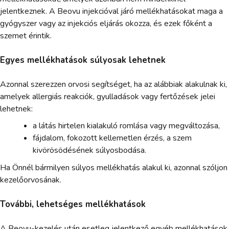
jelentkeznek. A Beovu injekcióval járó mellékhatásokat maga a
gyógyszer vagy az injekciós eljárás okozza, és ezek főként a
szemet érintik.
Egyes mellékhatások súlyosak lehetnek
Azonnal szerezzen orvosi segítséget, ha az alábbiak alakulnak ki,
amelyek allergiás reakciók, gyulladások vagy fertőzések jelei
lehetnek:
a látás hirtelen kialakuló romlása vagy megváltozása,
fájdalom, fokozott kellemetlen érzés, a szem
kivörösödésének súlyosbodása.
Ha Önnél bármilyen súlyos mellékhatás alakul ki, azonnal szóljon
kezelőorvosának.
További, lehetséges mellékhatások
A Beovu-kezelés után esetleg jelentkező egyéb mellékhatások