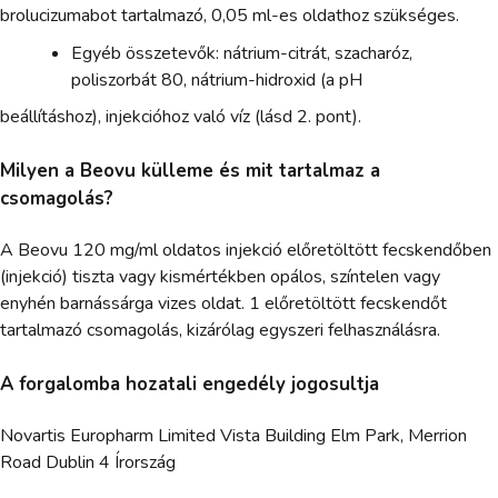
brolucizumabot tartalmazó, 0,05 ml-es oldathoz szükséges.
Egyéb összetevők: nátrium-citrát, szacharóz,
poliszorbát 80, nátrium-hidroxid (a pH
beállításhoz), injekcióhoz való víz (lásd 2. pont).
Milyen a Beovu külleme és mit tartalmaz a
csomagolás?
A Beovu 120 mg/ml oldatos injekció előretöltött fecskendőben
(injekció) tiszta vagy kismértékben opálos, színtelen vagy
enyhén barnássárga vizes oldat. 1 előretöltött fecskendőt
tartalmazó csomagolás, kizárólag egyszeri felhasználásra.
A forgalomba hozatali engedély jogosultja
Novartis Europharm Limited Vista Building Elm Park, Merrion
Road Dublin 4 Írország