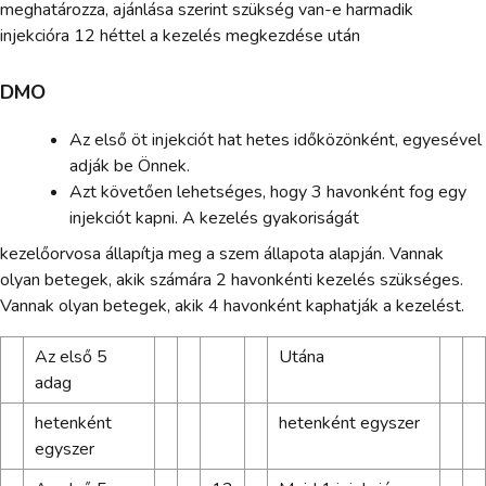
meghatározza, ajánlása szerint szükség van-e harmadik
injekcióra 12 héttel a kezelés megkezdése után
DMO
Az első öt injekciót hat hetes időközönként, egyesével
adják be Önnek.
Azt követően lehetséges, hogy 3 havonként fog egy
injekciót kapni. A kezelés gyakoriságát
kezelőorvosa állapítja meg a szem állapota alapján. Vannak
olyan betegek, akik számára 2 havonkénti kezelés szükséges.
Vannak olyan betegek, akik 4 havonként kaphatják a kezelést.
Az első 5
Utána
adag
hetenként
hetenként egyszer
egyszer