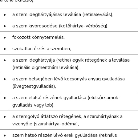
•
a szem ideghártyájának leválása (retinaleválás),
•
a szem kivörösödése (kötőhártya-vérbőség),
•
fokozott könnytermelés,
•
szokatlan érzés a szemben,
•
a szem ideghártyája (retina) egyik rétegének a leválása
(retinális pigmenthám leválása),
•
a szem belsejében lévő kocsonyás anyag gyulladása
(üvegtestgyulladás),
•
a szem elülső részének gyulladása (elülsőcsarnok-
gyulladás vagy lob),
•
a szemgolyó átlátszó rétegének, a szaruhártyának a
vizenyője (szaruhártya-ödéma),
•
szem hátsó részén lévő erek gyulladása (retinális