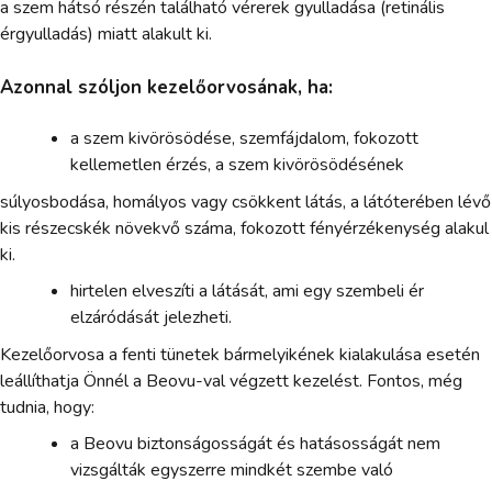
a szem hátsó részén található vérerek gyulladása (retinális
érgyulladás) miatt alakult ki.
Azonnal szóljon kezelőorvosának, ha:
a szem kivörösödése, szemfájdalom, fokozott
kellemetlen érzés, a szem kivörösödésének
súlyosbodása, homályos vagy csökkent látás, a látóterében lévő
kis részecskék növekvő száma, fokozott fényérzékenység alakul
ki.
hirtelen elveszíti a látását, ami egy szembeli ér
elzáródását jelezheti.
Kezelőorvosa a fenti tünetek bármelyikének kialakulása esetén
leállíthatja Önnél a Beovu-val végzett kezelést. Fontos, még
tudnia, hogy:
a Beovu biztonságosságát és hatásosságát nem
vizsgálták egyszerre mindkét szembe való