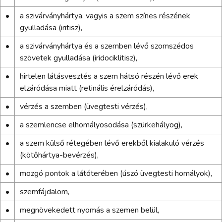
•
a szivárványhártya, vagyis a szem színes részének
gyulladása (iritisz),
•
a szivárványhártya és a szemben lévő szomszédos
szövetek gyulladása (iridociklitisz),
•
hirtelen látásvesztés a szem hátsó részén lévő erek
elzáródása miatt (retinális érelzáródás),
•
vérzés a szemben (üvegtesti vérzés),
•
a szemlencse elhomályosodása (szürkehályog),
•
a szem külső rétegében lévő erekből kialakuló vérzés
(kötőhártya-bevérzés),
•
mozgó pontok a látóterében (úszó üvegtesti homályok),
•
szemfájdalom,
•
megnövekedett nyomás a szemen belül,