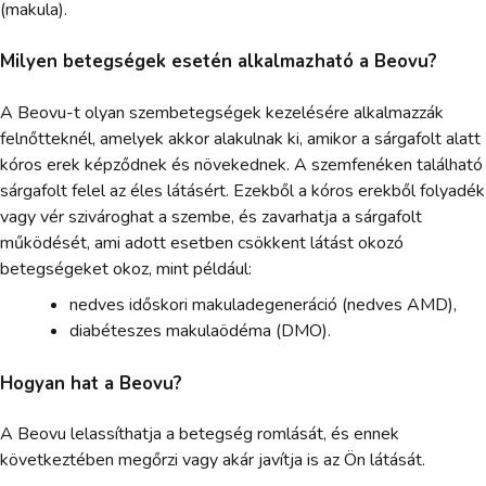
(makula).
Milyen betegségek esetén alkalmazható a Beovu?
A Beovu-t olyan szembetegségek kezelésére alkalmazzák
felnőtteknél, amelyek akkor alakulnak ki, amikor a sárgafolt alatt
kóros erek képződnek és növekednek. A szemfenéken található
sárgafolt felel az éles látásért. Ezekből a kóros erekből folyadék
vagy vér szivároghat a szembe, és zavarhatja a sárgafolt
működését, ami adott esetben csökkent látást okozó
betegségeket okoz, mint például:
nedves időskori makuladegeneráció (nedves AMD),
diabéteszes makulaödéma (DMO).
Hogyan hat a Beovu?
A Beovu lelassíthatja a betegség romlását, és ennek
következtében megőrzi vagy akár javítja is az Ön látását.