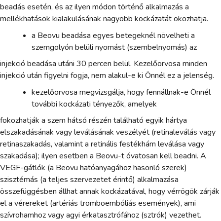
beadás esetén, és az ilyen módon történő alkalmazás a
mellékhatások kialakulásának nagyobb kockázatát okozhatja.
a Beovu beadása egyes betegeknél növelheti a
szemgolyón belüli nyomást (szembelnyomás) az
injekció beadása utáni 30 percen belül. Kezelőorvosa minden
injekció után figyelni fogja, nem alakul-e ki Önnél ez a jelenség.
kezelőorvosa megvizsgálja, hogy fennállnak-e Önnél
további kockázati tényezők, amelyek
fokozhatják a szem hátsó részén található egyik hártya
elszakadásának vagy leválásának veszélyét (retinaleválás vagy
retinaszakadás, valamint a retinális festékhám leválása vagy
szakadása); ilyen esetben a Beovu-t óvatosan kell beadni. A
VEGF-gátlók (a Beovu hatóanyagához hasonló szerek)
szisztémás (a teljes szervezetet érintő) alkalmazása
összefüggésben állhat annak kockázatával, hogy vérrögök zárják
el a vérereket (artériás tromboembóliás események), ami
szívrohamhoz vagy agyi érkatasztrófához (sztrók) vezethet.