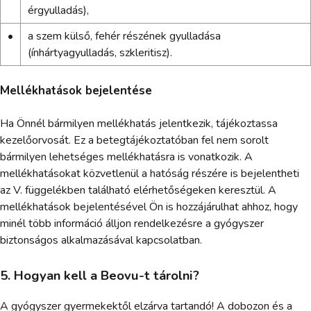
érgyulladás),
•
a szem külső, fehér részének gyulladása
(ínhártyagyulladás, szkleritisz).
Mellékhatások bejelentése
Ha Önnél bármilyen mellékhatás jelentkezik, tájékoztassa
kezelőorvosát. Ez a betegtájékoztatóban fel nem sorolt
bármilyen lehetséges mellékhatásra is vonatkozik. A
mellékhatásokat közvetlenül a hatóság részére is bejelentheti
az V. függelékben található elérhetőségeken keresztül. A
mellékhatások bejelentésével Ön is hozzájárulhat ahhoz, hogy
minél több információ álljon rendelkezésre a gyógyszer
biztonságos alkalmazásával kapcsolatban.
5. Hogyan kell a Beovu-t tárolni?
A gyógyszer gyermekektől elzárva tartandó! A dobozon és a