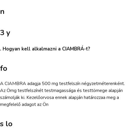
n
3 y
. Hogyan kell alkalmazni a CIAMBRÁ-t?
fo
A CIAMBRA adagja 500 mg testfelszín négyzetméterenként.
Az Örng testfelszínét testmagassága és testtömege alapján
számolják ki. Kezelőorvosa ennek alapján határozzaa meg a
megfelelő adagot az Ön
s lo