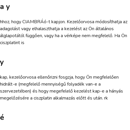
a y
hhoz, hogy CIAMBRÁó-t kapjon. Kezelőorvosa módosíthatja az
adagolást vagy elhalaszthatja a kezelést az Ön általános
álglapotától függően, vagy ha a vérképe nem megfelelő. Ha Ön
ciszplatint is
y
kap, kezelőorvosa ellenőrizni fosgzja, hogy Ön megfelelően
hidrált-e (megfelelő mennyiségű folyadék van-e a
szervezetében) és hogy megefelelő kezelést kap-e a hányás
megelőzésére a ciszplatin alkalmazás előtt és után. rk
é