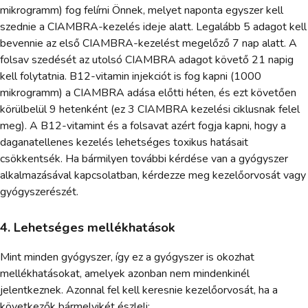
mikrogramm) fog felírni Önnek, melyet naponta egyszer kell
szednie a CIAMBRA-kezelés ideje alatt. Legalább 5 adagot kell
bevennie az első CIAMBRA-kezelést megelőző 7 nap alatt. A
folsav szedését az utolsó CIAMBRA adagot követő 21 napig
kell folytatnia. B12-vitamin injekciót is fog kapni (1000
mikrogramm) a CIAMBRA adása előtti héten, és ezt követően
körülbelül 9 hetenként (ez 3 CIAMBRA kezelési ciklusnak felel
meg). A B12-vitamint és a folsavat azért fogja kapni, hogy a
daganatellenes kezelés lehetséges toxikus hatásait
csökkentsék. Ha bármilyen további kérdése van a gyógyszer
alkalmazásával kapcsolatban, kérdezze meg kezelőorvosát vagy
gyógyszerészét.
4. Lehetséges mellékhatások
Mint minden gyógyszer, így ez a gyógyszer is okozhat
mellékhatásokat, amelyek azonban nem mindenkinél
jelentkeznek. Azonnal fel kell keresnie kezelőorvosát, ha a
következők bármelyikét észleli: