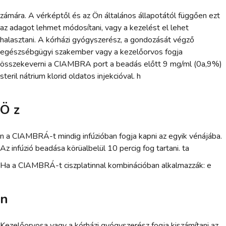
zámára. A vérképtől és az Ön általános állapotától függően ezt
az adagot lehmet módosítani, vagy a kezelést el lehet
halasztani. A kórházi gyógyszerész, a gondozását végző
egészsébgügyi szakember vagy a kezelőorvos fogja
összekeverni a CIAMBRA port a beadás előtt 9 mg/ml (0a,9%)
steril nátrium klorid oldatos injekcióval. h
Ö z
n a CIAMBRÁ-t mindig infúzióban fogja kapni az egyik vénájába.
Az infúzió beadása körüalbelül 10 percig fog tartani. ta
Ha a CIAMBRÁ-t ciszplatinnal kombinációban alkalmazzák: e
n
Kezelőorvosa vagy a kórházi gyógyszerész fogja kiszámítani az