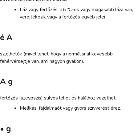
Láz vagy fertőzés: 38 ºC-os vagy magasabb láza van,
verejtékezik vagy a fertőzés egyéb jelei
é A
szlelhetők (mivel lehet, hogy a normálisnál kevesebb
fehérvérsejtje van, ami nagyon gyakori).
A g
fertőzés (szeypszis) súlyos lehet és halálhoz vezethet.
Mellkasi fájdalmaót vagy gyors szívverést érez.
• g