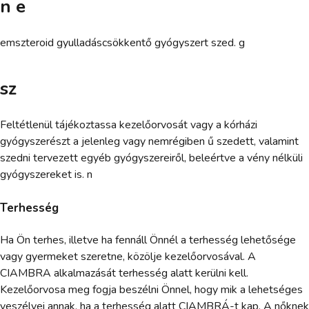
n e
emszteroid gyulladáscsökkentő gyógyszert szed. g
sz
Feltétlenül tájékoztassa kezelőorvosát vagy a kórházi
gyógyszerészt a jelenleg vagy nemrégiben ű szedett, valamint
szedni tervezett egyéb gyógyszereiről, beleértve a vény nélküli
gyógyszereket is. n
Terhesség
Ha Ön terhes, illetve ha fennáll Önnél a terhesség lehetősége
vagy gyermeket szeretne, közölje kezelőorvosával. A
CIAMBRA alkalmazását terhesség alatt kerülni kell.
Kezelőorvosa meg fogja beszélni Önnel, hogy mik a lehetséges
veszélyei annak, ha a terhesség alatt CIAMBRÁ-t kap. A nőknek