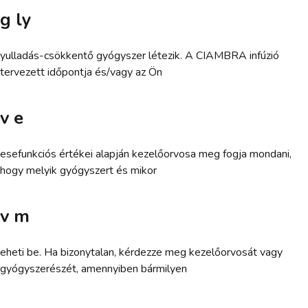
g ly
yulladás-csökkentő gyógyszer létezik. A CIAMBRA infúzió
tervezett időpontja és/vagy az Ön
v e
esefunkciós értékei alapján kezelőorvosa meg fogja mondani,
hogy melyik gyógyszert és mikor
v m
eheti be. Ha bizonytalan, kérdezze meg kezelőorvosát vagy
gyógyszerészét, amennyiben bármilyen