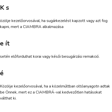
K s
özölje kezelőorvosával, ha sugárkezelést kapzott vagy azt fog
kapni, mert a CIAMBRA alkalmazása
e ít
setén előfordulhat korai vagy késői besugárzási remakció.
é
Közölje kezelőorvosával, ha a közelmúltban oltóanyagotn adtak
be Önnek, mert ez a CIAMBRÁ-val kedvezőtlen hatásokat
válthat ki.