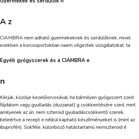
Gyermekek és serdülők h
A z
CIAMBRA nem adható gyermekeknek és serdülőknek, mivel
ezekben a korcsoportokban naem végeztek vizsgálatokat. ta
Egyéb gyógyszerek és a CIAMBRA e
n
Kérjük, közölje kezelőorvosával, ha bármilyen gyógyszert szed
fájdalom vagy gyulladás (duzzanat) g csökkentésére szed, mint
amilyenek az ún. nem szteroid gyulladáscsökkentő szerek,
beleértve a recept e nélkül kapható készítményeket is (mint az
ibuprofén). Sokféle, különböző hatástartamú nemszteroid é