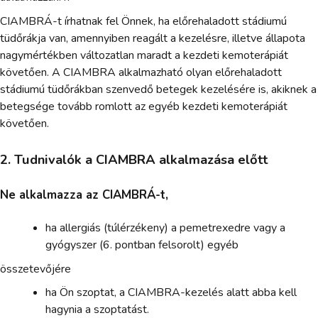
CIAMBRÁ-t írhatnak fel Önnek, ha előrehaladott stádiumú
tüdőrákja van, amennyiben reagált a kezelésre, illetve állapota
nagymértékben változatlan maradt a kezdeti kemoterápiát
követően. A CIAMBRA alkalmazható olyan előrehaladott
stádiumú tüdőrákban szenvedő betegek kezelésére is, akiknek a
betegsége tovább romlott az egyéb kezdeti kemoterápiát
követően.
2. Tudnivalók a CIAMBRA alkalmazása előtt
Ne alkalmazza az CIAMBRÁ-t,
ha allergiás (túlérzékeny) a pemetrexedre vagy a
gyógyszer (6. pontban felsorolt) egyéb
összetevőjére
ha Ön szoptat, a CIAMBRA-kezelés alatt abba kell
hagynia a szoptatást.