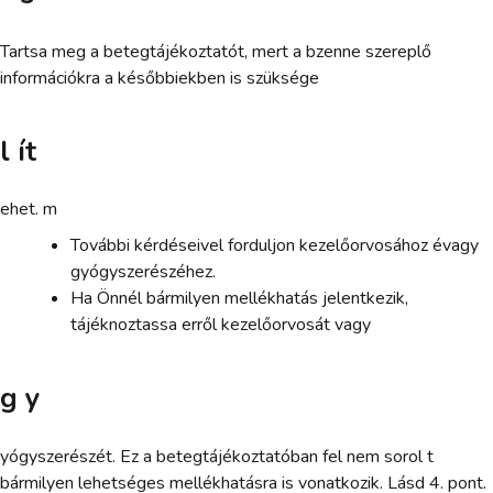
Tartsa meg a betegtájékoztatót, mert a bzenne szereplő
információkra a későbbiekben is szüksége
l ít
ehet. m
További kérdéseivel forduljon kezelőorvosához évagy
gyógyszerészéhez.
Ha Önnél bármilyen mellékhatás jelentkezik,
tájéknoztassa erről kezelőorvosát vagy
g y
yógyszerészét. Ez a betegtájékoztatóban fel nem sorol t
bármilyen lehetséges mellékhatásra is vonatkozik. Lásd 4. pont.