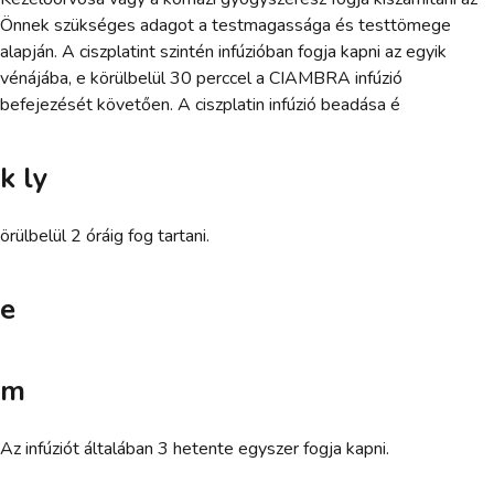
Önnek szükséges adagot a testmagassága és testtömege
alapján. A ciszplatint szintén infúzióban fogja kapni az egyik
vénájába, e körülbelül 30 perccel a CIAMBRA infúzió
befejezését követően. A ciszplatin infúzió beadása é
k ly
örülbelül 2 óráig fog tartani.
e
m
Az infúziót általában 3 hetente egyszer fogja kapni.