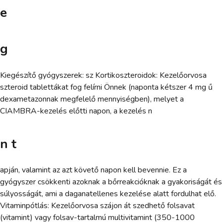
e
g
Kiegészítő gyógyszerek: sz Kortikoszteroidok: Kezelőorvosa
szteroid tablettákat fog felírni Önnek (naponta kétszer 4 mg ű
dexametazonnak megfelelő mennyiségben), melyet a
CIAMBRA-kezelés előtti napon, a kezelés n
n t
apján, valamint az azt követő napon kell bevennie. Ez a
gyógyszer csökkenti azoknak a bőrreakcióknak a gyakoriságát és
súlyosságát, ami a daganatellenes kezelése alatt fordulhat elő.
Vitaminpótlás: Kezelőorvosa szájon át szedhető folsavat
(vitamint) vagy folsav-tartalmú multivitamint (350-1000