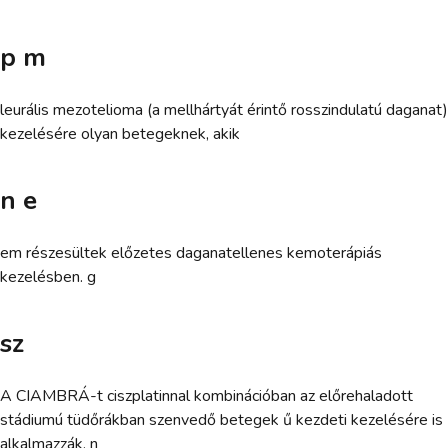
p m
leurális mezotelioma (a mellhártyát érintő rosszindulatú daganat)
kezelésére olyan betegeknek, akik
n e
em részesültek előzetes daganatellenes kemoterápiás
kezelésben. g
sz
A CIAMBRÁ-t ciszplatinnal kombinációban az előrehaladott
stádiumú tüdőrákban szenvedő betegek ű kezdeti kezelésére is
alkalmazzák. n