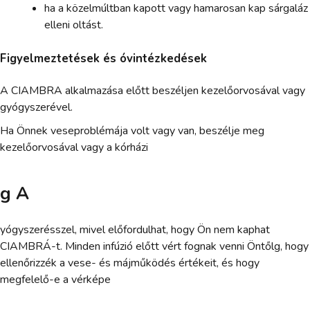
ha a közelmúltban kapott vagy hamarosan kap sárgaláz
elleni oltást.
Figyelmeztetések és óvintézkedések
A CIAMBRA alkalmazása előtt beszéljen kezelőorvosával vagy
gyógyszerével.
Ha Önnek veseproblémája volt vagy van, beszélje meg
kezelőorvosával vagy a kórházi
g A
yógyszerésszel, mivel előfordulhat, hogy Ön nem kaphat
CIAMBRÁ-t. Minden infúzió előtt vért fognak venni Öntőlg, hogy
ellenőrizzék a vese- és májműködés értékeit, és hogy
megfelelő-e a vérképe