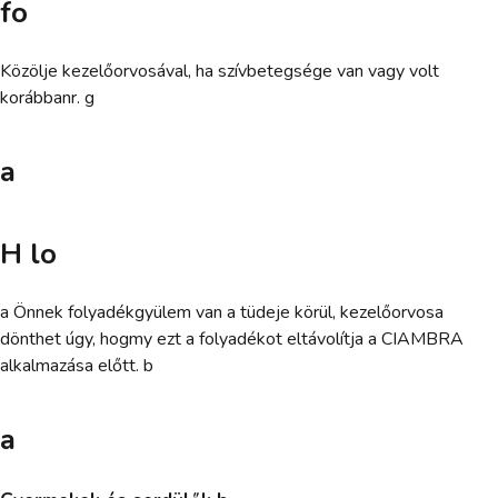
fo
Közölje kezelőorvosával, ha szívbetegsége van vagy volt
korábbanr. g
a
H lo
a Önnek folyadékgyülem van a tüdeje körül, kezelőorvosa
dönthet úgy, hogmy ezt a folyadékot eltávolítja a CIAMBRA
alkalmazása előtt. b
a