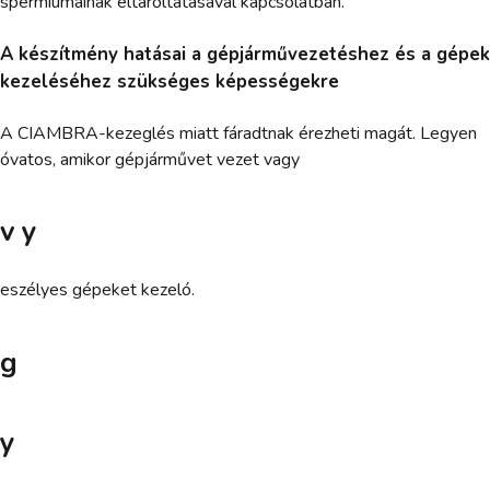
spermiumainak eltároltatásával kapcsolatban.
A készítmény hatásai a gépjárművezetéshez és a gépek
kezeléséhez szükséges képességekre
A CIAMBRA-kezeglés miatt fáradtnak érezheti magát. Legyen
óvatos, amikor gépjárművet vezet vagy
v y
eszélyes gépeket kezeló.
g
y