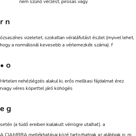
nem szűnő vérzést, pirosas vagy
r n
ózsaszínes vizeletet, szokatlan véraláfutást észlel (myivel lehet,
hogy a normálisnál kevesebb a vérlemezkék száma). f
• o
Hirtelen nehézlégzés alakul ki, erős mellkasi fájdalmat érez
rvagy véres köpettel járó köhögés
e g
setén (a tüdő ereiben kialakult vérrögre utalhat). a
A CIAMBRA mellékhatásai közé tartozhatnak az alábbiak is: m