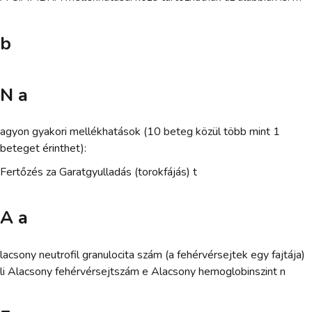
b
N a
agyon gyakori mellékhatások (10 beteg közül több mint 1
beteget érinthet):
Fertőzés za Garatgyulladás (torokfájás) t
A a
lacsony neutrofil granulocita szám (a fehérvérsejtek egy fajtája)
li Alacsony fehérvérsejtszám e Alacsony hemoglobinszint n