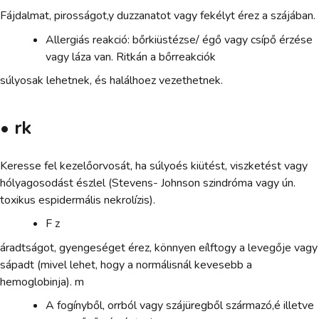
Fájdalmat, pirosságot,y duzzanatot vagy fekélyt érez a szájában.
Allergiás reakció: bőrkiüstézse/ égő vagy csípő érzése
vagy láza van. Ritkán a bőrreakciók
súlyosak lehetnek, és halálhoez vezethetnek.
• rk
Keresse fel kezelőorvosát, ha súlyoés kiütést, viszketést vagy
hólyagosodást észlel (Stevens- Johnson szindróma vagy ún.
toxikus espidermális nekrolízis).
F z
áradtságot, gyengeséget érez, könnyen eílftogy a levegője vagy
sápadt (mivel lehet, hogy a normálisnál kevesebb a
hemoglobinja). m
A fogínyből, orrból vagy szájüregből származó,é illetve