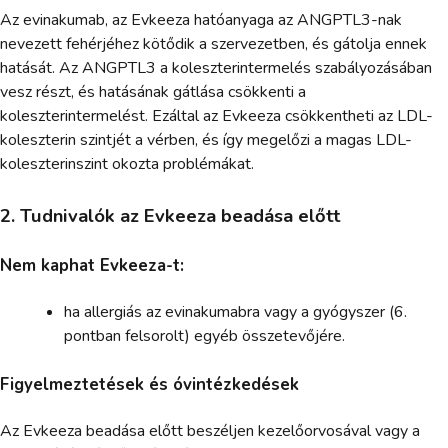
Az evinakumab, az Evkeeza hatóanyaga az ANGPTL3-nak
nevezett fehérjéhez kötődik a szervezetben, és gátolja ennek
hatását. Az ANGPTL3 a koleszterintermelés szabályozásában
vesz részt, és hatásának gátlása csökkenti a
koleszterintermelést. Ezáltal az Evkeeza csökkentheti az LDL-
koleszterin szintjét a vérben, és így megelőzi a magas LDL-
koleszterinszint okozta problémákat.
2. Tudnivalók az Evkeeza beadása előtt
Nem kaphat Evkeeza-t:
ha allergiás az evinakumabra vagy a gyógyszer (6.
pontban felsorolt) egyéb összetevőjére.
Figyelmeztetések és óvintézkedések
Az Evkeeza beadása előtt beszéljen kezelőorvosával vagy a