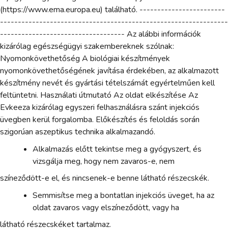
(https://www.ema.europa.eu) található. ------------------------
----------------------------------------------------------------
----------------------------------- Az alábbi információk
kizárólag egészségügyi szakembereknek szólnak:
Nyomonkövethetőség A biológiai készítmények
nyomonkövethetőségének javítása érdekében, az alkalmazott
készítmény nevét és gyártási tételszámát egyértelműen kell
feltüntetni. Használati útmutató Az oldat elkészítése Az
Evkeeza kizárólag egyszeri felhasználásra szánt injekciós
üvegben kerül forgalomba. Előkészítés és feloldás során
szigorúan aszeptikus technika alkalmazandó.
Alkalmazás előtt tekintse meg a gyógyszert, és
vizsgálja meg, hogy nem zavaros-e, nem
színeződött-e el, és nincsenek-e benne látható részecskék.
Semmisítse meg a bontatlan injekciós üveget, ha az
oldat zavaros vagy elszíneződött, vagy ha
látható részecskéket tartalmaz.