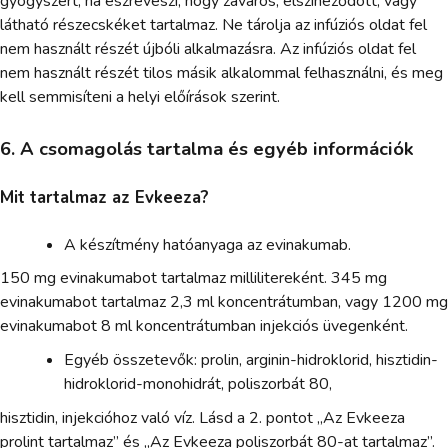
gyógyszert, ha észreveszi, hogy zavaros, elszíneződött, vagy
látható részecskéket tartalmaz. Ne tárolja az infúziós oldat fel
nem használt részét újbóli alkalmazásra. Az infúziós oldat fel
nem használt részét tilos másik alkalommal felhasználni, és meg
kell semmisíteni a helyi előírások szerint.
6. A csomagolás tartalma és egyéb információk
Mit tartalmaz az Evkeeza?
A készítmény hatóanyaga az evinakumab.
150 mg evinakumabot tartalmaz millilitereként. 345 mg
evinakumabot tartalmaz 2,3 ml koncentrátumban, vagy 1200 mg
evinakumabot 8 ml koncentrátumban injekciós üvegenként.
Egyéb összetevők: prolin, arginin-hidroklorid, hisztidin-
hidroklorid-monohidrát, poliszorbát 80,
hisztidin, injekcióhoz való víz. Lásd a 2. pontot „Az Evkeeza
prolint tartalmaz” és „Az Evkeeza poliszorbát 80-at tartalmaz”.