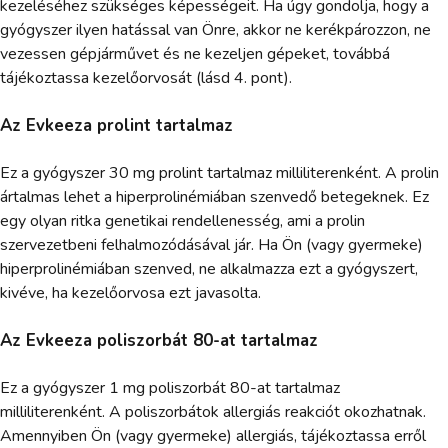
kezeléséhez szükséges képességeit. Ha úgy gondolja, hogy a
gyógyszer ilyen hatással van Önre, akkor ne kerékpározzon, ne
vezessen gépjárművet és ne kezeljen gépeket, továbbá
tájékoztassa kezelőorvosát (lásd 4. pont).
Az Evkeeza prolint tartalmaz
Ez a gyógyszer 30 mg prolint tartalmaz milliliterenként. A prolin
ártalmas lehet a hiperprolinémiában szenvedő betegeknek. Ez
egy olyan ritka genetikai rendellenesség, ami a prolin
szervezetbeni felhalmozódásával jár. Ha Ön (vagy gyermeke)
hiperprolinémiában szenved, ne alkalmazza ezt a gyógyszert,
kivéve, ha kezelőorvosa ezt javasolta.
Az Evkeeza poliszorbát 80-at tartalmaz
Ez a gyógyszer 1 mg poliszorbát 80-at tartalmaz
milliliterenként. A poliszorbátok allergiás reakciót okozhatnak.
Amennyiben Ön (vagy gyermeke) allergiás, tájékoztassa erről