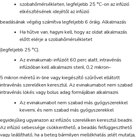
szobahőmérsékleten, legfeljebb 25 °C-on az infúzió
elkészítésének idejétől az infúzió
beadásának végéig számítva legfeljebb 6 óráig. Alkalmazás
Ha hűtve van, hagyni kell, hogy az oldat alkalmazás
előtt elérje a szobahőmérsékletet
(legfeljebb 25 °C).
Az evinakumab-infúziót 60 perc alatt, intravénás
infúzióban kell alkalmazni steril, 0,2 mikron–
5 mikron méretű in-line vagy kiegészítő szűrővel ellátott
intravénás szereléken keresztül. Az evinakumabot nem szabad
intravénás lökés vagy bolus adag formájában alkalmazni.
Az evinakumabot nem szabad más gyógyszerekkel
keverni, és nem szabad más gyógyszerekkel
egyidejűleg ugyanazon az infúziós szereléken keresztül beadni.
Az infúzió sebessége csökkenthető, a beadás felfüggeszthető
vagy leállítható, ha a beteg bármilyen mellékhatás jelét mutatja,