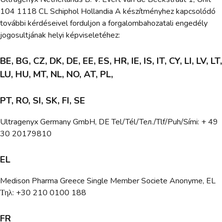
104 1118 CL Schiphol Hollandia A készítményhez kapcsolódó
további kérdéseivel forduljon a forgalombahozatali engedély
jogosultjának helyi képviseletéhez:
BE, BG, CZ, DK, DE, EE, ES, HR, IE, IS, IT, CY, LI, LV, LT,
LU, HU, MT, NL, NO, AT, PL,
PT, RO, SI, SK, FI, SE
Ultragenyx Germany GmbH, DE Tel/Tél/Teл./Tlf/Puh/Sími: + 49
30 20179810
EL
Medison Pharma Greece Single Member Societe Anonyme, EL
Τηλ: +30 210 0100 188
FR