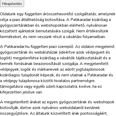
Hibajelentés
Oldalunk egy független árösszehasonlító szolgáltatás, amelynek
célja a piaci átláthatóság biztosítása. A Patikaradar kizárólag a
gyógyszertárakban és webshopokban elérhető, nyilvánosan
közzétett ajánlatok bemutatására szolgál. Nem értékesítünk
termékeket, és nem veszünk részt a vásárlási folyamatban.
A Patikaradar.hu független piaci szereplő. Az oldalon megjelenő
gyógyszertárak és webáruházak (ideértve azok védjegyeit és
logóit) megjelenítése kizárólag a vásárlók tájékoztatását és a
termék forrásának beazonosítását szolgálja. A megjelenített
védjegyek, logók és márkanevek az adott jogtulajdonosok
kizárólagos tulajdonát képezik, és nem utalnak a Patikaradar és
a védjegy tulajdonosa közötti hivatalos partnerségre,
támogatásra vagy egyéb üzleti kapcsolatra, kivéve, ha ez
kifejezetten jelölve van.
A megjelenített árakat az egyes gyógyszertárak és webshopok
biztosítják, illetve azok nyilvános weboldalairól kerülnek
összegyűjtésre. Az általunk közvetített árak pontosságáért,