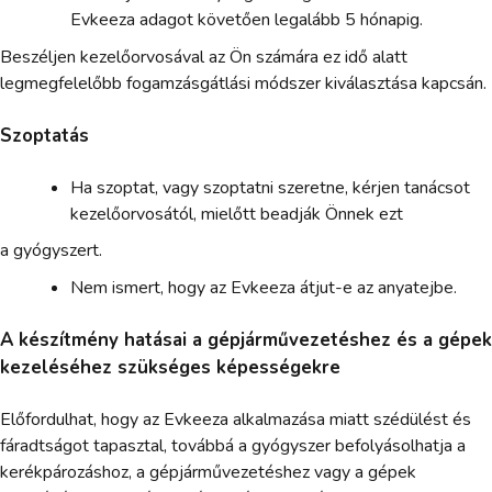
Evkeeza adagot követően legalább 5 hónapig.
Beszéljen kezelőorvosával az Ön számára ez idő alatt
legmegfelelőbb fogamzásgátlási módszer kiválasztása kapcsán.
Szoptatás
Ha szoptat, vagy szoptatni szeretne, kérjen tanácsot
kezelőorvosától, mielőtt beadják Önnek ezt
a gyógyszert.
Nem ismert, hogy az Evkeeza átjut-e az anyatejbe.
A készítmény hatásai a gépjárművezetéshez és a gépek
kezeléséhez szükséges képességekre
Előfordulhat, hogy az Evkeeza alkalmazása miatt szédülést és
fáradtságot tapasztal, továbbá a gyógyszer befolyásolhatja a
kerékpározáshoz, a gépjárművezetéshez vagy a gépek