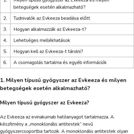
1.
Milyen típusú gyógyszer az Evkeeza és milyen
betegségek esetén alkalmazható?
2.
Tudnivalók az Evkeeza beadása előtt
3.
Hogyan alkalmazzák az Evkeeza-t?
4.
Lehetséges mellékhatások
5.
Hogyan kell az Evkeeza-t tárolni?
6.
A csomagolás tartalma és egyéb információk
1. Milyen típusú gyógyszer az Evkeeza és milyen
betegségek esetén alkalmazható?
Milyen típusú gyógyszer az Evkeeza?
Az Evkeeza az evinakumab hatóanyagot tartalmazza. A
készítmény a „monoklonális antitestek” nevű
gyógyszercsoportba tartozik. A monoklonális antitestek olyan