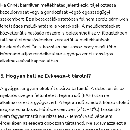
Ha Önnél bármilyen mellékhatás jelentkezik, tájékoztassa
kezelőorvosát vagy a gondozását végző egészségügyi
szakembert. Ez a betegtájékoztatóban fel nem sorolt bármilyen
lehetséges mellékhatásra is vonatkozik. A mellékhatásokat
közvetlenül a hatóság részére is bejelentheti az V. függelékben
található elérhetőségeken keresztül. A mellékhatások
bejelentésével Ön is hozzájárulhat ahhoz, hogy minél több
információ álljon rendelkezésre a gyógyszer biztonságos
alkalmazásával kapcsolatban.
5. Hogyan kell az Evkeeza-t tárolni?
A gyógyszer gyermekektől elzárva tartandó! A dobozon és az
injekciós üvegen feltüntetett lejárati idő (EXP) után ne
alkalmazza ezt a gyógyszert. A lejárati idő az adott hónap utolsó
napjára vonatkozik. Hűtőszekrényben (2°C – 8°C) tárolandó.
Nem fagyasztható! Ne rázza fel! A fénytől való védelem
érdekében az eredeti dobozban tárolandó. Ne alkalmazza ezt a