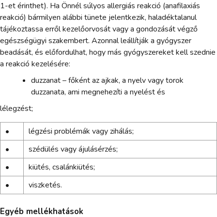
1-et érinthet). Ha Önnél súlyos allergiás reakció (anafilaxiás
reakció) bármilyen alábbi tünete jelentkezik, haladéktalanul
tájékoztassa erről kezelőorvosát vagy a gondozását végző
egészségügyi szakembert. Azonnal leállítják a gyógyszer
beadását, és előfordulhat, hogy más gyógyszereket kell szednie
a reakció kezelésére:
duzzanat – főként az ajkak, a nyelv vagy torok
duzzanata, ami megnehezíti a nyelést és
lélegzést;
•
légzési problémák vagy zihálás;
•
szédülés vagy ájulásérzés;
•
kiütés, csalánkiütés;
•
viszketés.
Egyéb mellékhatások