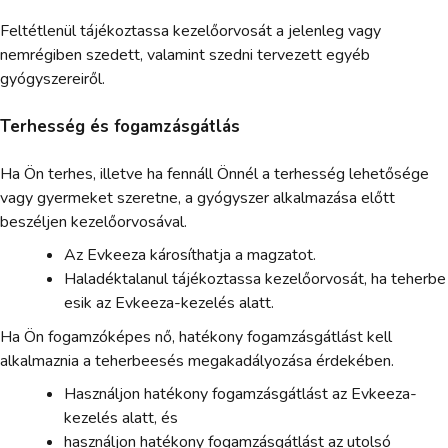
Feltétlenül tájékoztassa kezelőorvosát a jelenleg vagy
nemrégiben szedett, valamint szedni tervezett egyéb
gyógyszereiről.
Terhesség és fogamzásgátlás
Ha Ön terhes, illetve ha fennáll Önnél a terhesség lehetősége
vagy gyermeket szeretne, a gyógyszer alkalmazása előtt
beszéljen kezelőorvosával.
Az Evkeeza károsíthatja a magzatot.
Haladéktalanul tájékoztassa kezelőorvosát, ha teherbe
esik az Evkeeza-kezelés alatt.
Ha Ön fogamzóképes nő, hatékony fogamzásgátlást kell
alkalmaznia a teherbeesés megakadályozása érdekében.
Használjon hatékony fogamzásgátlást az Evkeeza-
kezelés alatt, és
használjon hatékony fogamzásgátlást az utolsó