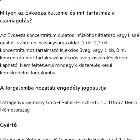
Milyen az Evkeeza külleme és mit tartalmaz a
csomagolás?
Az Evkeeza koncentrátum oldatos infúzióhoz átlátszó vagy kissé
opálos, színtelen–halványsárga oldat. 1 db, 2,3 ml
koncentrátumot tartalmazó injekciós üveg, vagy 1 db, 8 ml
koncentrátumot tartalmazó injekciós üveg kiszerelésekben
kapható. Nem feltétlenül mindegyik kiszerelés kerül
kereskedelmi forgalomba.
A forgalomba hozatali engedély jogosultja
Ultragenyx Germany GmbH Rahel-Hirsch-Str. 10 10557 Berlin
Németország
Gyártó
Ultragenyx Netherlands B. V. Evert van de Beekstraat 1, Unit