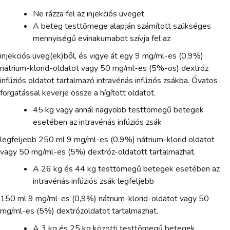
Ne rázza fel az injekciós üveget.
A beteg testtömege alapján számított szükséges
mennyiségű evinakumabot szívja fel az
injekciós üveg(ek)ből, és vigye át egy 9 mg/ml-es (0,9%)
nátrium-klorid-oldatot vagy 50 mg/ml-es (5%-os) dextróz
infúziós oldatot tartalmazó intravénás infúziós zsákba. Óvatos
forgatással keverje össze a hígított oldatot.
45 kg vagy annál nagyobb testtömegű betegek
esetében az intravénás infúziós zsák
legfeljebb 250 ml 9 mg/ml-es (0,9%) nátrium-klorid oldatot
vagy 50 mg/ml-es (5%) dextróz-oldatott tartalmazhat.
A 26 kg és 44 kg testtömegű betegek esetében az
intravénás infúziós zsák legfeljebb
150 ml 9 mg/ml-es (0,9%) nátrium-klorid-oldatot vagy 50
mg/ml-es (5%) dextrózoldatot tartalmazhat.
A 3 kg és 25 kg közötti testtömegű betegek