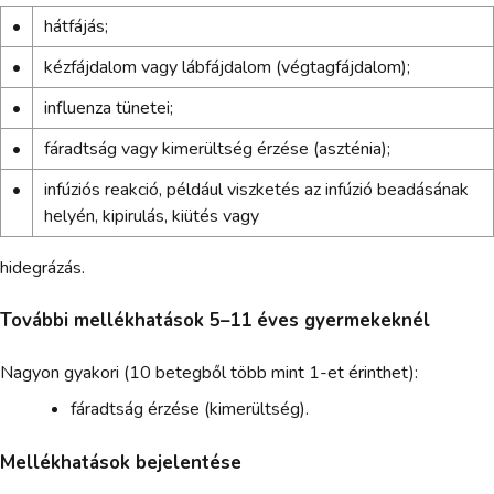
•
hátfájás;
•
kézfájdalom vagy lábfájdalom (végtagfájdalom);
•
influenza tünetei;
•
fáradtság vagy kimerültség érzése (aszténia);
•
infúziós reakció, például viszketés az infúzió beadásának
helyén, kipirulás, kiütés vagy
hidegrázás.
További mellékhatások 5–11 éves gyermekeknél
Nagyon gyakori (10 betegből több mint 1-et érinthet):
fáradtság érzése (kimerültség).
Mellékhatások bejelentése