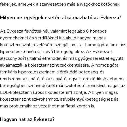
fehérjék, amelyek a szervezetben más anyagokhoz kötődnek.
Milyen betegségek esetén alkalmazható az Evkeeza?
Az Evkeeza felnőtteknél, valamint legalább 6 hónapos
gyermekeknél és serdülőknél kialakuló nagyon magas
koleszterinszint kezelésére szolgál, amit a „homozigóta familiáris
hiperkoleszterinémia” nevű betegség okoz. Az Evkeeza-t
alacsony zsírtartalmú étrenddel és más gyógyszerekkel együtt
alkalmazzák a koleszterinszint csökkentésére. A homozigóta
familiáris hiperkoleszterinémia öröklődő betegség, és
rendszerint az apától és az anyától együtt öröklődik. Az ebben a
betegségben szenvedőknél már születéstől rendkívül magas az
LDL-koleszterin („rossz koleszterin”) szintje. Az ilyen magas
koleszterinszint szívrohamhoz, szívbillentyű-betegséghez és
más problémákhoz vezethet már fiatal korban is.
Hogyan hat az Evkeeza?