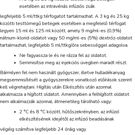
esetében az intravénás infúziós zsák
legfeljebb 5 ml/ttkg térfogatot tartalmazhat. A 3 kg és 25 kg
közötti testtömegű betegek esetében a megfelelő térfogat
legyen 15 ml és 125 ml között, amely 9 mg/ml-es (0,9%)
nátrium-klorid-oldatot vagy 50 mg/ml-es (5%) dextróz-oldatot
tartalmazhat, legfeljebb 5 ml/ttkg/óra sebességgel adagolva.
Ne fagyassza le és ne rázza fel az oldatot.
Semmisítse meg az injekciós üvegben maradt részt.
Bármilyen fel nem használt gyógyszer, illetve hulladékanyag
megsemmisítését a gyógyszerekre vonatkozó előírások szerint
kell végrehajtani. Hígítás után Elkészítés után azonnal
alkalmazza a hígított oldatot. Amennyiben a felhígított oldatot
nem alkalmazzák azonnal, átmenetileg tárolható vagy:
2 °C és 8 °C között, hűtőszekrényben, az infúzió
elkészítésének idejétől az infúzió beadásának
végéig számítva legfeljebb 24 óráig vagy