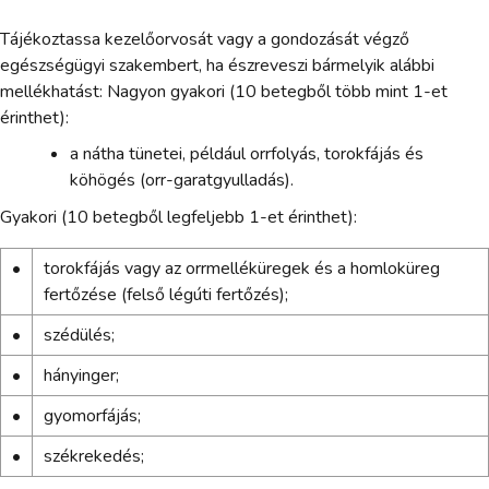
Tájékoztassa kezelőorvosát vagy a gondozását végző
egészségügyi szakembert, ha észreveszi bármelyik alábbi
mellékhatást: Nagyon gyakori (10 betegből több mint 1-et
érinthet):
a nátha tünetei, például orrfolyás, torokfájás és
köhögés (orr-garatgyulladás).
Gyakori (10 betegből legfeljebb 1-et érinthet):
•
torokfájás vagy az orrmelléküregek és a homloküreg
fertőzése (felső légúti fertőzés);
•
szédülés;
•
hányinger;
•
gyomorfájás;
•
székrekedés;