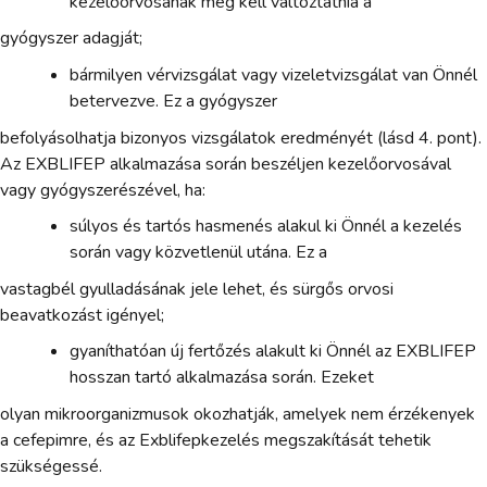
kezelőorvosának meg kell változtatnia a
gyógyszer adagját;
bármilyen vérvizsgálat vagy vizeletvizsgálat van Önnél
betervezve. Ez a gyógyszer
befolyásolhatja bizonyos vizsgálatok eredményét (lásd 4. pont).
Az EXBLIFEP alkalmazása során beszéljen kezelőorvosával
vagy gyógyszerészével, ha:
súlyos és tartós hasmenés alakul ki Önnél a kezelés
során vagy közvetlenül utána. Ez a
vastagbél gyulladásának jele lehet, és sürgős orvosi
beavatkozást igényel;
gyaníthatóan új fertőzés alakult ki Önnél az EXBLIFEP
hosszan tartó alkalmazása során. Ezeket
olyan mikroorganizmusok okozhatják, amelyek nem érzékenyek
a cefepimre, és az Exblifepkezelés megszakítását tehetik
szükségessé.