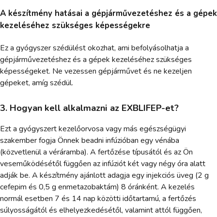
A készítmény hatásai a gépjárművezetéshez és a gépek
kezeléséhez szükséges képességekre
Ez a gyógyszer szédülést okozhat, ami befolyásolhatja a
gépjárművezetéshez és a gépek kezeléséhez szükséges
képességeket. Ne vezessen gépjárművet és ne kezeljen
gépeket, amíg szédül.
3. Hogyan kell alkalmazni az EXBLIFEP-et?
Ezt a gyógyszert kezelőorvosa vagy más egészségügyi
szakember fogja Önnek beadni infúzióban egy vénába
(közvetlenül a véráramba). A fertőzése típusától és az Ön
veseműködésétől függően az infúziót két vagy négy óra alatt
adják be. A készítmény ajánlott adagja egy injekciós üveg (2 g
cefepim és 0,5 g enmetazobaktám) 8 óránként. A kezelés
normál esetben 7 és 14 nap közötti időtartamú, a fertőzés
súlyosságától és elhelyezkedésétől, valamint attól függően,