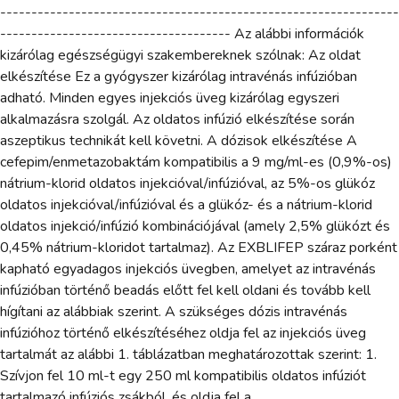
----------------------------------------------------------------
------------------------------------- Az alábbi információk
kizárólag egészségügyi szakembereknek szólnak: Az oldat
elkészítése Ez a gyógyszer kizárólag intravénás infúzióban
adható. Minden egyes injekciós üveg kizárólag egyszeri
alkalmazásra szolgál. Az oldatos infúzió elkészítése során
aszeptikus technikát kell követni. A dózisok elkészítése A
cefepim/enmetazobaktám kompatibilis a 9 mg/ml-es (0,9%-os)
nátrium-klorid oldatos injekcióval/infúzióval, az 5%-os glükóz
oldatos injekcióval/infúzióval és a glükóz- és a nátrium-klorid
oldatos injekció/infúzió kombinációjával (amely 2,5% glükózt és
0,45% nátrium-kloridot tartalmaz). Az EXBLIFEP száraz porként
kapható egyadagos injekciós üvegben, amelyet az intravénás
infúzióban történő beadás előtt fel kell oldani és tovább kell
hígítani az alábbiak szerint. A szükséges dózis intravénás
infúzióhoz történő elkészítéséhez oldja fel az injekciós üveg
tartalmát az alábbi 1. táblázatban meghatározottak szerint: 1.
Szívjon fel 10 ml-t egy 250 ml kompatibilis oldatos infúziót
tartalmazó infúziós zsákból, és oldja fel a