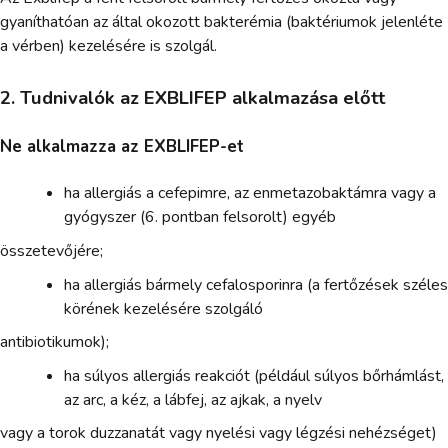
gyaníthatóan az által okozott bakterémia (baktériumok jelenléte
a vérben) kezelésére is szolgál.
2. Tudnivalók az EXBLIFEP alkalmazása előtt
Ne alkalmazza az EXBLIFEP-et
ha allergiás a cefepimre, az enmetazobaktámra vagy a
gyógyszer (6. pontban felsorolt) egyéb
összetevőjére;
ha allergiás bármely cefalosporinra (a fertőzések széles
körének kezelésére szolgáló
antibiotikumok);
ha súlyos allergiás reakciót (például súlyos bőrhámlást,
az arc, a kéz, a lábfej, az ajkak, a nyelv
vagy a torok duzzanatát vagy nyelési vagy légzési nehézséget)