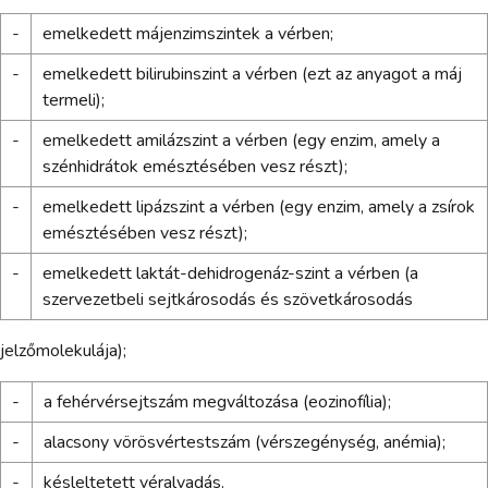
-
emelkedett májenzimszintek a vérben;
-
emelkedett bilirubinszint a vérben (ezt az anyagot a máj
termeli);
-
emelkedett amilázszint a vérben (egy enzim, amely a
szénhidrátok emésztésében vesz részt);
-
emelkedett lipázszint a vérben (egy enzim, amely a zsírok
emésztésében vesz részt);
-
emelkedett laktát-dehidrogenáz-szint a vérben (a
szervezetbeli sejtkárosodás és szövetkárosodás
jelzőmolekulája);
-
a fehérvérsejtszám megváltozása (eozinofília);
-
alacsony vörösvértestszám (vérszegénység, anémia);
-
késleltetett véralvadás.