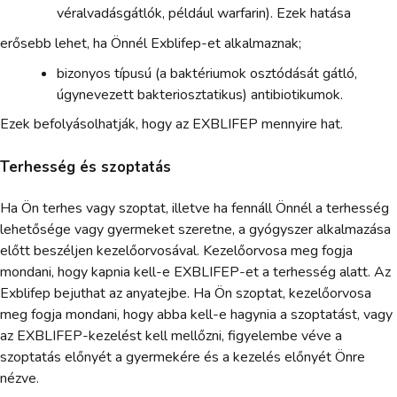
véralvadásgátlók, például warfarin). Ezek hatása
erősebb lehet, ha Önnél Exblifep-et alkalmaznak;
bizonyos típusú (a baktériumok osztódását gátló,
úgynevezett bakteriosztatikus) antibiotikumok.
Ezek befolyásolhatják, hogy az EXBLIFEP mennyire hat.
Terhesség és szoptatás
Ha Ön terhes vagy szoptat, illetve ha fennáll Önnél a terhesség
lehetősége vagy gyermeket szeretne, a gyógyszer alkalmazása
előtt beszéljen kezelőorvosával. Kezelőorvosa meg fogja
mondani, hogy kapnia kell-e EXBLIFEP-et a terhesség alatt. Az
Exblifep bejuthat az anyatejbe. Ha Ön szoptat, kezelőorvosa
meg fogja mondani, hogy abba kell-e hagynia a szoptatást, vagy
az EXBLIFEP-kezelést kell mellőzni, figyelembe véve a
szoptatás előnyét a gyermekére és a kezelés előnyét Önre
nézve.