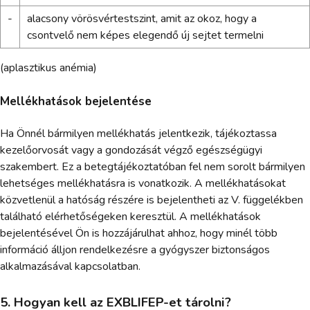
-
alacsony vörösvértestszint, amit az okoz, hogy a
csontvelő nem képes elegendő új sejtet termelni
(aplasztikus anémia)
Mellékhatások bejelentése
Ha Önnél bármilyen mellékhatás jelentkezik, tájékoztassa
kezelőorvosát vagy a gondozását végző egészségügyi
szakembert. Ez a betegtájékoztatóban fel nem sorolt bármilyen
lehetséges mellékhatásra is vonatkozik. A mellékhatásokat
közvetlenül a hatóság részére is bejelentheti az V. függelékben
található elérhetőségeken keresztül. A mellékhatások
bejelentésével Ön is hozzájárulhat ahhoz, hogy minél több
információ álljon rendelkezésre a gyógyszer biztonságos
alkalmazásával kapcsolatban.
5. Hogyan kell az EXBLIFEP-et tárolni?