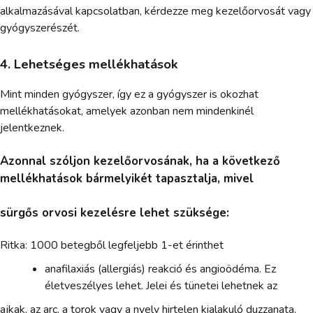
alkalmazásával kapcsolatban, kérdezze meg kezelőorvosát vagy
gyógyszerészét.
4. Lehetséges mellékhatások
Mint minden gyógyszer, így ez a gyógyszer is okozhat
mellékhatásokat, amelyek azonban nem mindenkinél
jelentkeznek.
Azonnal szóljon kezelőorvosának, ha a következő
mellékhatások bármelyikét tapasztalja, mivel
sürgős orvosi kezelésre lehet szüksége:
Ritka: 1000 betegből legfeljebb 1-et érinthet
anafilaxiás (allergiás) reakció és angioödéma. Ez
életveszélyes lehet. Jelei és tünetei lehetnek az
ajkak, az arc, a torok vagy a nyelv hirtelen kialakuló duzzanata,