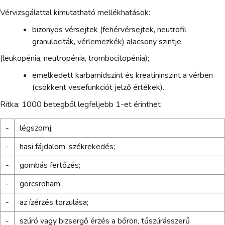
Vérvizsgálattal kimutatható mellékhatások:
bizonyos vérsejtek (fehérvérsejtek, neutrofil
granulociták, vérlemezkék) alacsony szintje
(leukopénia, neutropénia, trombocitopénia);
emelkedett karbamidszint és kreatininszint a vérben
(csökkent vesefunkciót jelző értékek).
Ritka: 1000 betegből legfeljebb 1-et érinthet
-
légszomj;
-
hasi fájdalom, székrekedés;
-
gombás fertőzés;
-
görcsroham;
-
az ízérzés torzulása;
-
szúró vagy bizsergő érzés a bőrön, tűszúrásszerű