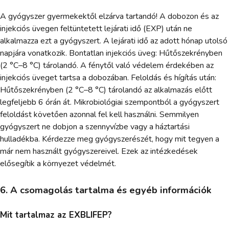
A gyógyszer gyermekektől elzárva tartandó! A dobozon és az
injekciós üvegen feltüntetett lejárati idő (EXP) után ne
alkalmazza ezt a gyógyszert. A lejárati idő az adott hónap utolsó
napjára vonatkozik. Bontatlan injekciós üveg: Hűtőszekrényben
(2 °C–8 °C) tárolandó. A fénytől való védelem érdekében az
injekciós üveget tartsa a dobozában. Feloldás és hígítás után:
Hűtőszekrényben (2 °C–8 °C) tárolandó az alkalmazás előtt
legfeljebb 6 órán át. Mikrobiológiai szempontból a gyógyszert
feloldást követően azonnal fel kell használni. Semmilyen
gyógyszert ne dobjon a szennyvízbe vagy a háztartási
hulladékba. Kérdezze meg gyógyszerészét, hogy mit tegyen a
már nem használt gyógyszereivel. Ezek az intézkedések
elősegítik a környezet védelmét.
6. A csomagolás tartalma és egyéb információk
Mit tartalmaz az EXBLIFEP?