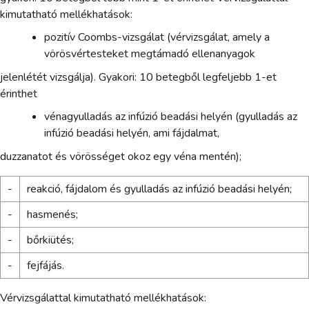
kimutatható mellékhatások:
pozitív Coombs-vizsgálat (vérvizsgálat, amely a
vörösvértesteket megtámadó ellenanyagok
jelenlétét vizsgálja). Gyakori: 10 betegből legfeljebb 1-et
érinthet
vénagyulladás az infúzió beadási helyén (gyulladás az
infúzió beadási helyén, ami fájdalmat,
duzzanatot és vörösséget okoz egy véna mentén);
-
reakció, fájdalom és gyulladás az infúzió beadási helyén;
-
hasmenés;
-
bőrkiütés;
-
fejfájás.
Vérvizsgálattal kimutatható mellékhatások: