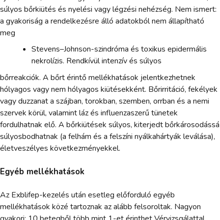
súlyos bőrkiütés és nyelési vagy légzési nehézség. Nem ismert:
a gyakoriság a rendelkezésre álló adatokból nem állapítható
meg
Stevens–Johnson-szindróma és toxikus epidermális
nekrolízis. Rendkívül intenzív és súlyos
bőrreakciók. A bőrt érintő mellékhatások jelentkezhetnek
hólyagos vagy nem hólyagos kiütésekként. Bőrirritáció, fekélyek
vagy duzzanat a szájban, torokban, szemben, orrban és a nemi
szervek körül, valamint láz és influenzaszerű tünetek
fordulhatnak elő. A bőrkiütések súlyos, kiterjedt bőrkárosodássá
súlyosbodhatnak (a felhám és a felszíni nyálkahártyák leválása),
életveszélyes következményekkel.
Egyéb mellékhatások
Az Exblifep-kezelés után esetleg előforduló egyéb
mellékhatások közé tartoznak az alább felsoroltak. Nagyon
gyakori: 10 betegből több mint 1-et érinthet Vérvizsgálattal