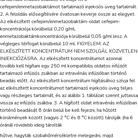
cefepim/enmetazobaktámot tartalmazó injekciós üveg tartalmát.
2. A feloldás elősegítésére óvatosan keverje össze az elegyet.
Az elkészített cefepim/enmetazobaktám-oldat cefepim-
koncentrációja körülbelül 0,20 g/ml,
enmetazobaktámkoncentrációja körülbelül 0,05 g/ml lesz. A
végleges térfogat körülbelül 10 ml. FIGYELEM: AZ
ELKÉSZÍTETT KONCENTRÁTUM NEM SZOLGÁL KÖZVETLEN
INJEKCIÓZÁSRA. Az elkészített koncentrátumot azonnal
tovább kell hígítani egy 250 ml kompatibilis oldatos infúziót
tartalmazó infúziós zsákban az intravénás infúzióban történő
beadás előtt. Az elkészített koncentrátum hígításához szívja fel
az elkészített koncentrátumot tartalmazó injekciós üveg teljes
vagy részleges tartalmát, és az alábbi 1. táblázat szerint juttassa
vissza az infúziós zsákba. 3. A hígított oldat intravénás infúzióban
történő beadását 8 órán belül be kell fejezni, ha hűtött
körülmények között (vagyis 2 °C és 8 °C között) tárolják (ha 6
óránál rövidebb ideig tárolták
hűtve, hagyták szobahőmérsékletre melegedni, majd