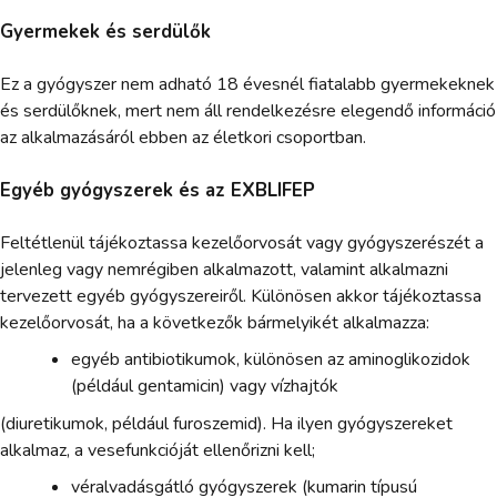
Gyermekek és serdülők
Ez a gyógyszer nem adható 18 évesnél fiatalabb gyermekeknek
és serdülőknek, mert nem áll rendelkezésre elegendő információ
az alkalmazásáról ebben az életkori csoportban.
Egyéb gyógyszerek és az EXBLIFEP
Feltétlenül tájékoztassa kezelőorvosát vagy gyógyszerészét a
jelenleg vagy nemrégiben alkalmazott, valamint alkalmazni
tervezett egyéb gyógyszereiről. Különösen akkor tájékoztassa
kezelőorvosát, ha a következők bármelyikét alkalmazza:
egyéb antibiotikumok, különösen az aminoglikozidok
(például gentamicin) vagy vízhajtók
(diuretikumok, például furoszemid). Ha ilyen gyógyszereket
alkalmaz, a vesefunkcióját ellenőrizni kell;
véralvadásgátló gyógyszerek (kumarin típusú