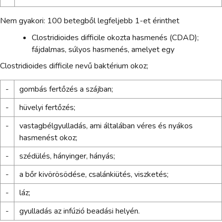
Nem gyakori: 100 betegből legfeljebb 1-et érinthet
Clostridioides difficile okozta hasmenés (CDAD);
fájdalmas, súlyos hasmenés, amelyet egy
Clostridioides difficile nevű baktérium okoz;
-
gombás fertőzés a szájban;
-
hüvelyi fertőzés;
-
vastagbélgyulladás, ami általában véres és nyákos
hasmenést okoz;
-
szédülés, hányinger, hányás;
-
a bőr kivörösödése, csalánkiütés, viszketés;
-
láz;
-
gyulladás az infúzió beadási helyén.