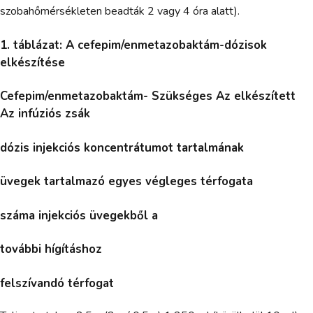
szobahőmérsékleten beadták 2 vagy 4 óra alatt).
1. táblázat: A cefepim/enmetazobaktám-dózisok
elkészítése
Cefepim/enmetazobaktám- Szükséges Az elkészített
Az infúziós zsák
dózis injekciós koncentrátumot tartalmának
üvegek tartalmazó egyes végleges térfogata
száma injekciós üvegekből a
további hígításhoz
felszívandó térfogat