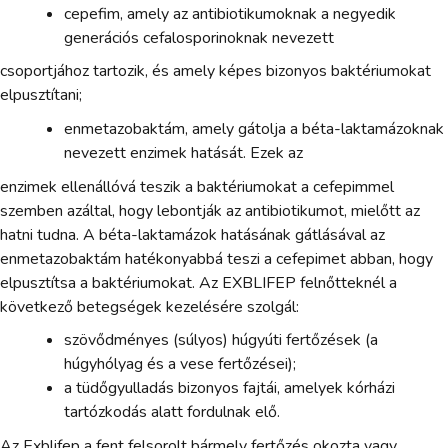
cepefim, amely az antibiotikumoknak a negyedik
generációs cefalosporinoknak nevezett
csoportjához tartozik, és amely képes bizonyos baktériumokat
elpusztítani;
enmetazobaktám, amely gátolja a béta-laktamázoknak
nevezett enzimek hatását. Ezek az
enzimek ellenállóvá teszik a baktériumokat a cefepimmel
szemben azáltal, hogy lebontják az antibiotikumot, mielőtt az
hatni tudna. A béta-laktamázok hatásának gátlásával az
enmetazobaktám hatékonyabbá teszi a cefepimet abban, hogy
elpusztítsa a baktériumokat. Az EXBLIFEP felnőtteknél a
következő betegségek kezelésére szolgál:
szövődményes (súlyos) húgyúti fertőzések (a
húgyhólyag és a vese fertőzései);
a tüdőgyulladás bizonyos fajtái, amelyek kórházi
tartózkodás alatt fordulnak elő.
Az Exblifep a fent felsorolt bármely fertőzés okozta vagy