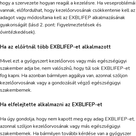
hogy a szervezete hogyan reagál a kezelésre. Ha veseproblémái
vannak, előfordulhat, hogy kezelőorvosának csökkentenie kell az
adagot vagy módosítania kell az EXBLIFEP alkalmazásának
gyakoriságát (lásd 2. pont: Figyelmeztetések és
óvintézkedések).
Ha az előírtnál több EXBLIFEP-et alkalmazott
Mivel ezt a gyógyszert kezelőorvos vagy más egészségügyi
szakember adja be, nem valószínű, hogy túl sok EXBLIFEP-et
fog kapni. Ha azonban bármilyen aggálya van, azonnal szóljon
kezelőorvosának vagy a gondozását végző egészségügyi
szakembernek.
Ha elfelejtette alkalmazni az EXBLIFEP-et
Ha úgy gondolja, hogy nem kapott meg egy adag EXBLIFEP-et,
azonnal szóljon kezelőorvosának vagy más egészségügyi
szakembernek. Ha bármilyen további kérdése van a gyógyszer