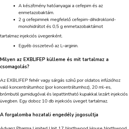
A készítmény hatóanyagai a cefepim és az
enmetazobaktám.
2 g cefepimnek megfelelő cefepim-dihidroklorid-
monohidrátot és 0,5 g enmetazobaktámot
tartalmaz injekciós üvegenként.
Egyéb összetevő az L–arginin.
Milyen az EXBLIFEP külleme és mit tartalmaz a
csomagolás?
Az EXBLIFEP fehér vagy sárgás színű por oldatos infúzióhoz
való koncentrátumhoz (por koncentrátumhoz), 20 ml-es,
brómbutil gumidugóval és lepattintható kupakkal lezárt injekciós
üvegben. Egy doboz 10 db injekciós üveget tartalmaz.
A forgalomba hozatali engedély jogosultja
Advanz Pharma Limited Unit 17 Northwood House Northwood