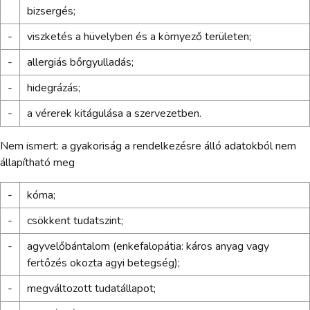
bizsergés;
-
viszketés a hüvelyben és a környező területen;
-
allergiás bőrgyulladás;
-
hidegrázás;
-
a vérerek kitágulása a szervezetben.
Nem ismert: a gyakoriság a rendelkezésre álló adatokból nem
állapítható meg
-
kóma;
-
csökkent tudatszint;
-
agyvelőbántalom (enkefalopátia: káros anyag vagy
fertőzés okozta agyi betegség);
-
megváltozott tudatállapot;