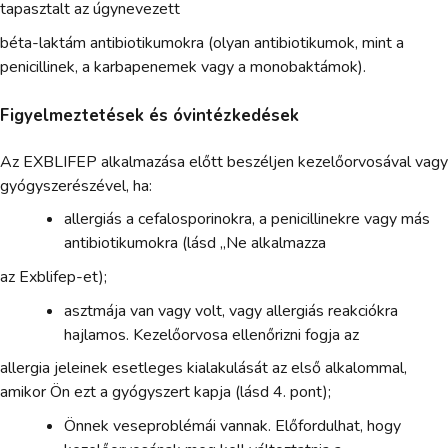
tapasztalt az úgynevezett
béta-laktám antibiotikumokra (olyan antibiotikumok, mint a
penicillinek, a karbapenemek vagy a monobaktámok).
Figyelmeztetések és óvintézkedések
Az EXBLIFEP alkalmazása előtt beszéljen kezelőorvosával vagy
gyógyszerészével, ha:
allergiás a cefalosporinokra, a penicillinekre vagy más
antibiotikumokra (lásd „Ne alkalmazza
az Exblifep-et);
asztmája van vagy volt, vagy allergiás reakciókra
hajlamos. Kezelőorvosa ellenőrizni fogja az
allergia jeleinek esetleges kialakulását az első alkalommal,
amikor Ön ezt a gyógyszert kapja (lásd 4. pont);
Önnek veseproblémái vannak. Előfordulhat, hogy