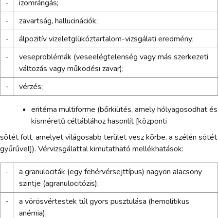
-
izomrángás;
-
zavartság, hallucinációk;
-
álpozitív vizeletglükóztartalom-vizsgálati eredmény;
-
veseproblémák (veseelégtelenség vagy más szerkezeti
változás vagy működési zavar);
-
vérzés;
eritéma multiforme (bőrkiütés, amely hólyagosodhat és
kisméretű céltáblához hasonlít [központi
sötét folt, amelyet világosabb terület vesz körbe, a szélén sötét
gyűrűvel]). Vérvizsgálattal kimutatható mellékhatások:
-
a granulociták (egy fehérvérsejttípus) nagyon alacsony
szintje (agranulocitózis);
-
a vörösvértestek túl gyors pusztulása (hemolitikus
anémia);