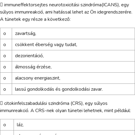
 immuneffektorsejtes neurotoxicitási szindróma(ICANS), egy
súlyos immunreakció, ami hatással lehet az Ön idegrendszerére.
A tünetek egy része a következő:
o
zavartság,
o
csökkent éberség vagy tudat,
o
dezorientáció,
o
álmosság érzése,
o
alacsony energiaszint,
o
lassú gondolkodás és gondolkodási zavar.
 citokinfelszabadulási szindróma (CRS), egy súlyos
immunreakció. A CRS-nek olyan tünetei lehetnek, mint például:
o
láz,