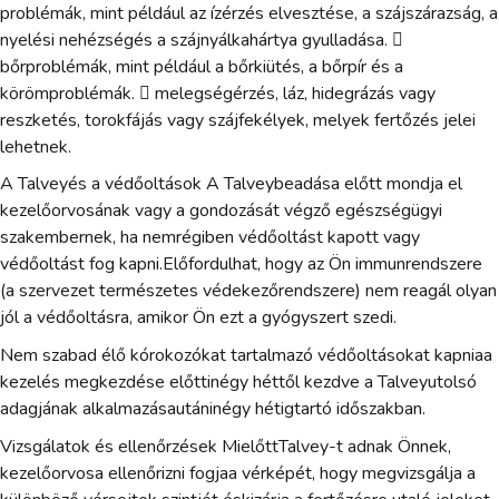
problémák, mint például az ízérzés elvesztése, a szájszárazság, a
nyelési nehézségés a szájnyálkahártya gyulladása. 
bőrproblémák, mint például a bőrkiütés, a bőrpír és a
körömproblémák.  melegségérzés, láz, hidegrázás vagy
reszketés, torokfájás vagy szájfekélyek, melyek fertőzés jelei
lehetnek.
A Talveyés a védőoltások A Talveybeadása előtt mondja el
kezelőorvosának vagy a gondozását végző egészségügyi
szakembernek, ha nemrégiben védőoltást kapott vagy
védőoltást fog kapni.Előfordulhat, hogy az Ön immunrendszere
(a szervezet természetes védekezőrendszere) nem reagál olyan
jól a védőoltásra, amikor Ön ezt a gyógyszert szedi.
Nem szabad élő kórokozókat tartalmazó védőoltásokat kapniaa
kezelés megkezdése előttinégy héttől kezdve a Talveyutolsó
adagjának alkalmazásautáninégy hétigtartó időszakban.
Vizsgálatok és ellenőrzések MielőttTalvey-t adnak Önnek,
kezelőorvosa ellenőrizni fogjaa vérképét, hogy megvizsgálja a