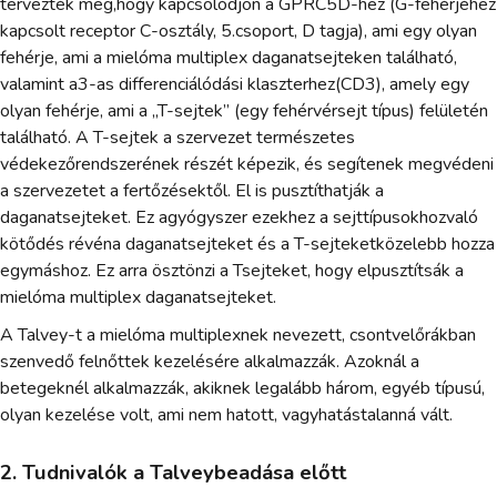
tervezték meg,hogy kapcsolódjon a GPRC5D-hez (G-fehérjéhez
kapcsolt receptor C-osztály, 5.csoport, D tagja), ami egy olyan
fehérje, ami a mielóma multiplex daganatsejteken található,
valamint a3-as differenciálódási klaszterhez(CD3), amely egy
olyan fehérje, ami a „T-sejtek” (egy fehérvérsejt típus) felületén
található. A T-sejtek a szervezet természetes
védekezőrendszerének részét képezik, és segítenek megvédeni
a szervezetet a fertőzésektől. El is pusztíthatják a
daganatsejteket. Ez agyógyszer ezekhez a sejttípusokhozvaló
kötődés révéna daganatsejteket és a T-sejteketközelebb hozza
egymáshoz. Ez arra ösztönzi a Tsejteket, hogy elpusztítsák a
mielóma multiplex daganatsejteket.
A Talvey-t a mielóma multiplexnek nevezett, csontvelőrákban
szenvedő felnőttek kezelésére alkalmazzák. Azoknál a
betegeknél alkalmazzák, akiknek legalább három, egyéb típusú,
olyan kezelése volt, ami nem hatott, vagyhatástalanná vált.
2. Tudnivalók a Talveybeadása előtt