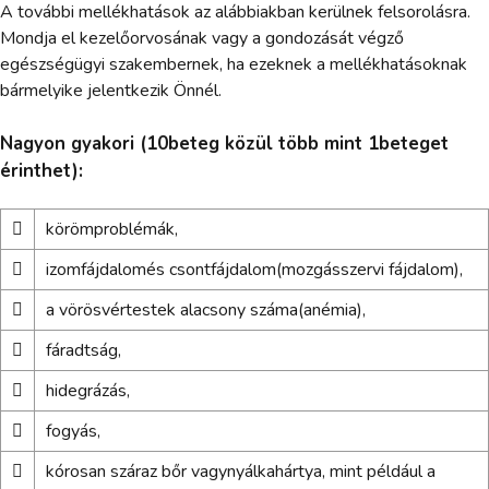
A további mellékhatások az alábbiakban kerülnek felsorolásra.
Mondja el kezelőorvosának vagy a gondozását végző
egészségügyi szakembernek, ha ezeknek a mellékhatásoknak
bármelyike jelentkezik Önnél.
Nagyon gyakori (10beteg közül több mint 1beteget
érinthet):

körömproblémák,

izomfájdalomés csontfájdalom(mozgásszervi fájdalom),

a vörösvértestek alacsony száma(anémia),

fáradtság,

hidegrázás,

fogyás,

kórosan száraz bőr vagynyálkahártya, mint például a