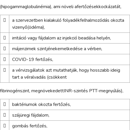
(hipogammaglobulinémia), ami növeli afertőzésekkockázatát,

a szervezetben kialakuló folyadékfelhalmozódás okozta
vizenyő(ödéma),

irritáció vagy fájdalom az injekció beadása helyén,

májenzimek szintjénekemelkedése a vérben,

COVID-19 fertőzés,

a vérvizsgálatok azt mutathatják, hogy hosszabb ideig
tart a véralvadás (csökkent
fibrinogénszint, megnövekedettINR-szintés PTT-megnyúlás),

baktériumok okozta fertőzés,

szájüregi fájdalom,

gombás fertőzés,