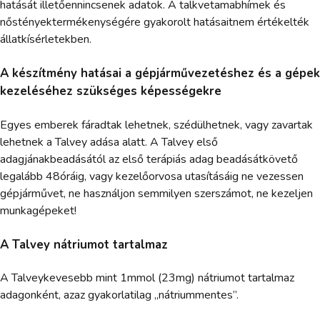
hatását illetőennincsenek adatok. A talkvetamabhímek és
nőstényektermékenységére gyakorolt hatásaitnem értékelték
állatkísérletekben.
A készítmény hatásai a gépjárművezetéshez és a gépek
kezeléséhez szükséges képességekre
Egyes emberek fáradtak lehetnek, szédülhetnek, vagy zavartak
lehetnek a Talvey adása alatt. A Talvey első
adagjánakbeadásától az első terápiás adag beadásátkövető
legalább 48óráig, vagy kezelőorvosa utasításáig ne vezessen
gépjárművet, ne használjon semmilyen szerszámot, ne kezeljen
munkagépeket!
A Talvey nátriumot tartalmaz
A Talveykevesebb mint 1mmol (23mg) nátriumot tartalmaz
adagonként, azaz gyakorlatilag „nátriummentes”.