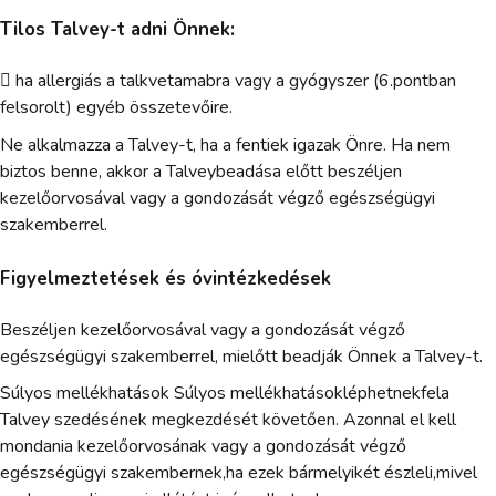
Tilos Talvey-t adni Önnek:
 ha allergiás a talkvetamabra vagy a gyógyszer (6.pontban
felsorolt) egyéb összetevőire.
Ne alkalmazza a Talvey-t, ha a fentiek igazak Önre. Ha nem
biztos benne, akkor a Talveybeadása előtt beszéljen
kezelőorvosával vagy a gondozását végző egészségügyi
szakemberrel.
Figyelmeztetések és óvintézkedések
Beszéljen kezelőorvosával vagy a gondozását végző
egészségügyi szakemberrel, mielőtt beadják Önnek a Talvey-t.
Súlyos mellékhatások Súlyos mellékhatásokléphetnekfela
Talvey szedésének megkezdését követően. Azonnal el kell
mondania kezelőorvosának vagy a gondozását végző
egészségügyi szakembernek,ha ezek bármelyikét észleli,mivel