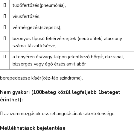

tüdőfertőzés(pneumónia),

vírusfertőzés,

vérmérgezés(szepszis),

bizonyos típusú fehérvérsejtek (neutrofilek) alacsony
száma, lázzal kísérve,

a tenyéren és/vagy talpon jelentkező bőrpír, duzzanat,
bizsergés vagy égő érzés,amit abőr
berepedezése kísér(kéz–láb szindróma).
Nem gyakori (100beteg közül legfeljebb 1beteget
érinthet):
 az izommozgások összehangolásának sikertelensége.
Mellékhatások bejelentése