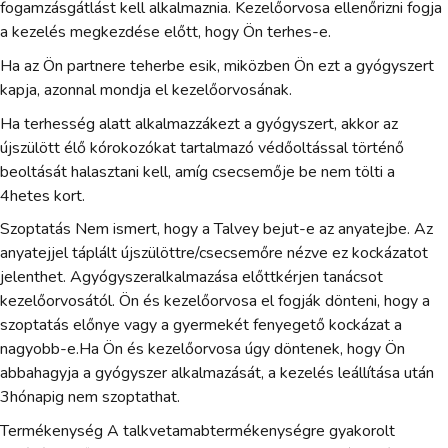
fogamzásgátlást kell alkalmaznia. Kezelőorvosa ellenőrizni fogja
a kezelés megkezdése előtt, hogy Ön terhes-e.
Ha az Ön partnere teherbe esik, miközben Ön ezt a gyógyszert
kapja, azonnal mondja el kezelőorvosának.
Ha terhesség alatt alkalmazzákezt a gyógyszert, akkor az
újszülött élő kórokozókat tartalmazó védőoltással történő
beoltását halasztani kell, amíg csecsemője be nem tölti a
4hetes kort.
Szoptatás Nem ismert, hogy a Talvey bejut-e az anyatejbe. Az
anyatejjel táplált újszülöttre/csecsemőre nézve ez kockázatot
jelenthet. Agyógyszeralkalmazása előttkérjen tanácsot
kezelőorvosától. Ön és kezelőorvosa el fogják dönteni, hogy a
szoptatás előnye vagy a gyermekét fenyegető kockázat a
nagyobb-e.Ha Ön és kezelőorvosa úgy döntenek, hogy Ön
abbahagyja a gyógyszer alkalmazását, a kezelés leállítása után
3hónapig nem szoptathat.
Termékenység A talkvetamabtermékenységre gyakorolt