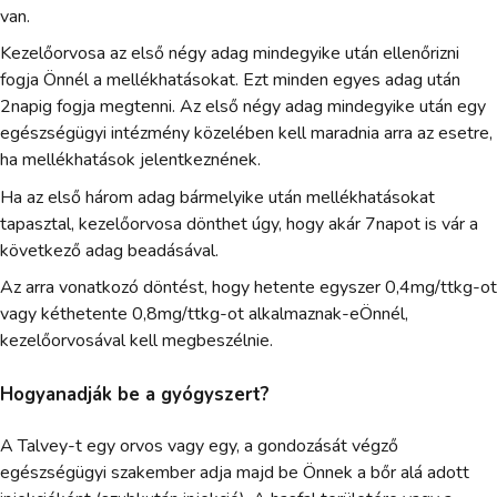
van.
Kezelőorvosa az első négy adag mindegyike után ellenőrizni
fogja Önnél a mellékhatásokat. Ezt minden egyes adag után
2napig fogja megtenni. Az első négy adag mindegyike után egy
egészségügyi intézmény közelében kell maradnia arra az esetre,
ha mellékhatások jelentkeznének.
Ha az első három adag bármelyike után mellékhatásokat
tapasztal, kezelőorvosa dönthet úgy, hogy akár 7napot is vár a
következő adag beadásával.
Az arra vonatkozó döntést, hogy hetente egyszer 0,4mg/ttkg-ot
vagy kéthetente 0,8mg/ttkg-ot alkalmaznak-eÖnnél,
kezelőorvosával kell megbeszélnie.
Hogyanadják be a gyógyszert?
A Talvey-t egy orvos vagy egy, a gondozását végző
egészségügyi szakember adja majd be Önnek a bőr alá adott