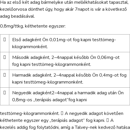
Ha az első két adag bármelyike után mellékhatásokat tapasztal,
kezelőorvosa dönthet úgy, hogy akár 7napot is vár a következő
adag beadásával.
0,8mg/ttkg, kéthetente egyszer:

Első adagként Ön 0,01mg-ot fog kapni testtömeg-
kilogrammonként.

Második adagként, 2–4nappal később Ön 0,06mg-ot
fog kapni testtömeg-kilogrammonként.

Harmadik adagként, 2–4nappal később Ön 0,4mg-ot fog
kapni testtömeg-kilogrammonként.

Negyedik adagként2–4nappal a harmadik adag után Ön
0,8mg-os „terápiás adagot”fog kapni
testtömeg-kilogrammonként.  A negyedik adagot követően
kéthetente egyszer egy „terápiás adagot” fog kapni.  A
kezelés addig fog folytatódni, amíg a Talvey-nek kedvező hatása