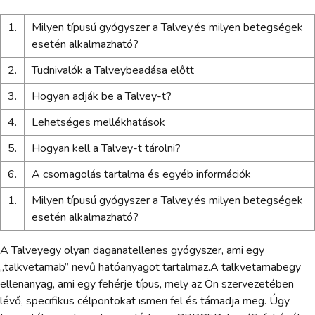
1.
Milyen típusú gyógyszer a Talvey,és milyen betegségek
esetén alkalmazható?
2.
Tudnivalók a Talveybeadása előtt
3.
Hogyan adják be a Talvey-t?
4.
Lehetséges mellékhatások
5.
Hogyan kell a Talvey-t tárolni?
6.
A csomagolás tartalma és egyéb információk
1.
Milyen típusú gyógyszer a Talvey,és milyen betegségek
esetén alkalmazható?
A Talveyegy olyan daganatellenes gyógyszer, ami egy
„talkvetamab” nevű hatóanyagot tartalmaz.A talkvetamabegy
ellenanyag, ami egy fehérje típus, mely az Ön szervezetében
lévő, specifikus célpontokat ismeri fel és támadja meg. Úgy