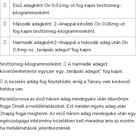

Első adagként Ön 0,01mg-ot fog kapni testtömeg-
kilogrammonként.

Második adagként, 2–4nappal később Ön 0,06mg-ot
fog kapni testtömeg-kilogrammonként.

Harmadik adagként2–4nappal a második adag után Ön
0,4mg-os „terápiás adagot”fog kapni
testtömeg-kilogrammonként.  A harmadik adagot
követőenhetente egyszer egy „terápiás adagot” fog kapni.
 A kezelés addig fog folytatódni, amíg a Talvey-nek kedvező
hatása van.
Kezelőorvosa az első három adag mindegyike után ellenőrizni
fogja Önnél a mellékhatásokat. Ezt minden egyes adag után
2napig fogja megtenni. Az első három adag mindegyike után egy
egészségügyi intézmény közelében kell maradnia arra az esetre,
ha mellékhatások jelentkeznének.