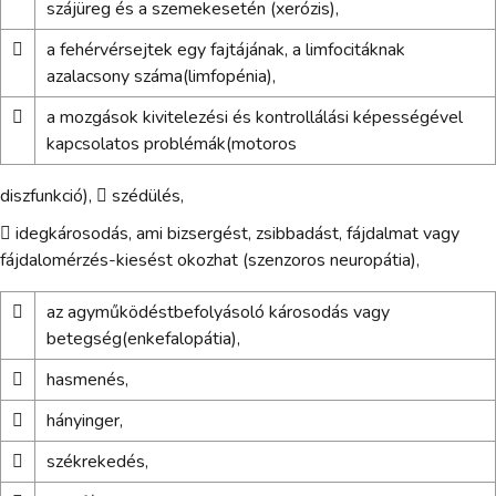
szájüreg és a szemekesetén (xerózis),

a fehérvérsejtek egy fajtájának, a limfocitáknak
azalacsony száma(limfopénia),

a mozgások kivitelezési és kontrollálási képességével
kapcsolatos problémák(motoros
diszfunkció),  szédülés,
 idegkárosodás, ami bizsergést, zsibbadást, fájdalmat vagy
fájdalomérzés-kiesést okozhat (szenzoros neuropátia),

az agyműködéstbefolyásoló károsodás vagy
betegség(enkefalopátia),

hasmenés,

hányinger,

székrekedés,