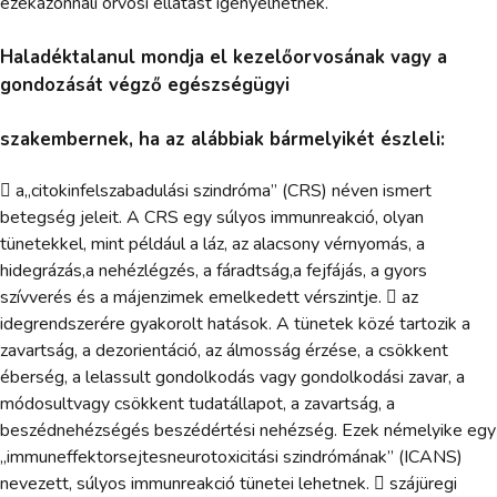
ezekazonnali orvosi ellátást igényelhetnek.
Haladéktalanul mondja el kezelőorvosának vagy a
gondozását végző egészségügyi
szakembernek, ha az alábbiak bármelyikét észleli:
 a„citokinfelszabadulási szindróma” (CRS) néven ismert
betegség jeleit. A CRS egy súlyos immunreakció, olyan
tünetekkel, mint például a láz, az alacsony vérnyomás, a
hidegrázás,a nehézlégzés, a fáradtság,a fejfájás, a gyors
szívverés és a májenzimek emelkedett vérszintje.  az
idegrendszerére gyakorolt hatások. A tünetek közé tartozik a
zavartság, a dezorientáció, az álmosság érzése, a csökkent
éberség, a lelassult gondolkodás vagy gondolkodási zavar, a
módosultvagy csökkent tudatállapot, a zavartság, a
beszédnehézségés beszédértési nehézség. Ezek némelyike egy
„immuneffektorsejtesneurotoxicitási szindrómának” (ICANS)
nevezett, súlyos immunreakció tünetei lehetnek.  szájüregi