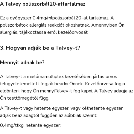
A Talvey poliszorbát20-attartalmaz
Ez a gyógyszer 0,4mg/mlpoliszorbát20-at tartalmaz. A
poliszorbátok allergiás reakciót okozhatnak. Amennyiben Ön
allergiás, tájékoztassa erről kezelőorvosát.
3. Hogyan adják be a Talvey-t?
Mennyit adnak be?
A Talvey-t a mielómamultiplex kezelésében jártas orvos
felügyeletemellett fogják beadni Önnek. Kezelőorvosa fogja
eldönteni, hogy Ön mennyiTalvey-t fog kapni. A Talvey adagja az
Ön testtömegétől függ.
A Talvey-t vagy hetente egyszer, vagy kéthetente egyszer
adják beaz adagtól függően az alábbiak szerint:
0,4mg/ttkg, hetente egyszer: