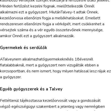
különböző vérsejtek szintjét éskizárja a fertőzésre utaló jeleket.
Minden fertőzést kezelni fognak, mielőttelkezdik Önnél
alkalmazni ezt a gyógyszert. MiutánTalvey-t adtak Önnek,
kezelőorvosa ellenőrizni fogja a mellékhatásokat. Emellett
rendszeresen ellenőrizni fogja a vérképét, mert csökkenhet a
vérsejtek száma és a vér egyéb összetevőinek mennyisége,
amikor Önnél ezt a gyógyszert alkalmazzák.
Gyermekek és serdülők
ATalveynem alkalmazhatógyermekeknélés 18évesnél
fiatalabbaknál, mert a gyógyszert nem vizsgálták ebben a
korcsoportban, és nem ismert, hogy milyen hatással lesz rájuk ez
a gyógyszer.
Egyéb gyógyszerek és a Talvey
Feltétlenül tájékoztassa kezelőorvosát vagy a gondozását
végző egészségügyi szakembert a jelenleg vagy nemrégiben