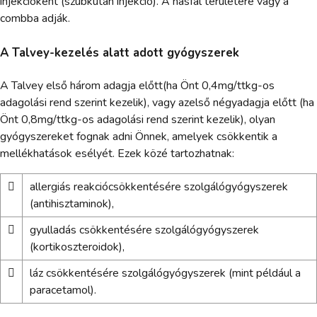
injekcióként (szubkután injekció). A hasfal területére vagy a
combba adják.
A Talvey-kezelés alatt adott gyógyszerek
A Talvey első három adagja előtt(ha Önt 0,4mg/ttkg-os
adagolási rend szerint kezelik), vagy azelső négyadagja előtt (ha
Önt 0,8mg/ttkg-os adagolási rend szerint kezelik), olyan
gyógyszereket fognak adni Önnek, amelyek csökkentik a
mellékhatások esélyét. Ezek közé tartozhatnak:

allergiás reakciócsökkentésére szolgálógyógyszerek
(antihisztaminok),

gyulladás csökkentésére szolgálógyógyszerek
(kortikoszteroidok),

láz csökkentésére szolgálógyógyszerek (mint például a
paracetamol).