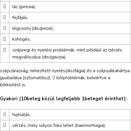

láz (pirexia),

fejfájás,

légszomj (diszpnoe),

köhögés,

szájüregi és nyelési problémák, mint például az ízérzés
megváltozása (diszgeuzia),
szájszárazság, nehezített nyelés(diszfágia) és a szájnyálkahártya
gyulladása (sztomatitisz),  bőrproblémák, beleértve a
bőrkiütést is.
Gyakori (10beteg közül legfeljebb 1beteget érinthet):

hajhullás,

vérzés, mely súlyos fokú lehet (haemorrhagia),