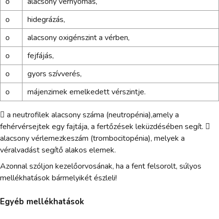
o
alacsony vérnyomás,
o
hidegrázás,
o
alacsony oxigénszint a vérben,
o
fejfájás,
o
gyors szívverés,
o
májenzimek emelkedett vérszintje.
 a neutrofilek alacsony száma (neutropénia),amely a
fehérvérsejtek egy fajtája, a fertőzések leküzdésében segít. 
alacsony vérlemezkeszám (trombocitopénia), melyek a
véralvadást segítő alakos elemek.
Azonnal szóljon kezelőorvosának, ha a fent felsorolt, súlyos
mellékhatások bármelyikét észleli!
Egyéb mellékhatások