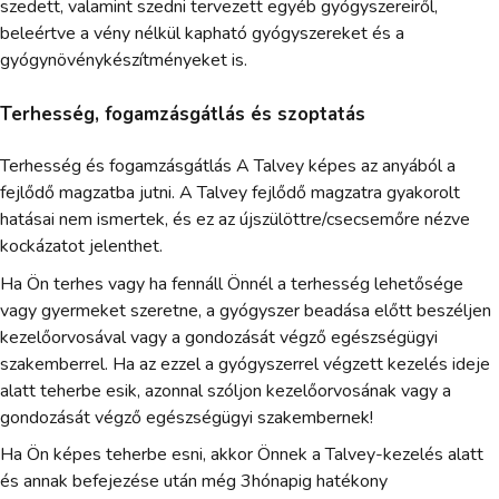
szedett, valamint szedni tervezett egyéb gyógyszereiről,
beleértve a vény nélkül kapható gyógyszereket és a
gyógynövénykészítményeket is.
Terhesség, fogamzásgátlás és szoptatás
Terhesség és fogamzásgátlás A Talvey képes az anyából a
fejlődő magzatba jutni. A Talvey fejlődő magzatra gyakorolt
hatásai nem ismertek, és ez az újszülöttre/csecsemőre nézve
kockázatot jelenthet.
Ha Ön terhes vagy ha fennáll Önnél a terhesség lehetősége
vagy gyermeket szeretne, a gyógyszer beadása előtt beszéljen
kezelőorvosával vagy a gondozását végző egészségügyi
szakemberrel. Ha az ezzel a gyógyszerrel végzett kezelés ideje
alatt teherbe esik, azonnal szóljon kezelőorvosának vagy a
gondozását végző egészségügyi szakembernek!
Ha Ön képes teherbe esni, akkor Önnek a Talvey-kezelés alatt
és annak befejezése után még 3hónapig hatékony