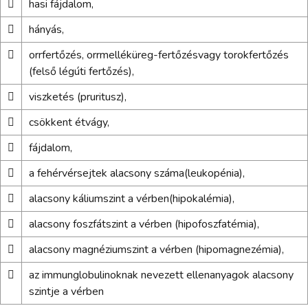

hasi fájdalom,

hányás,

orrfertőzés, orrmelléküreg-fertőzésvagy torokfertőzés
(felső légúti fertőzés),

viszketés (pruritusz),

csökkent étvágy,

fájdalom,

a fehérvérsejtek alacsony száma(leukopénia),

alacsony káliumszint a vérben(hipokalémia),

alacsony foszfátszint a vérben (hipofoszfatémia),

alacsony magnéziumszint a vérben (hipomagnezémia),

az immunglobulinoknak nevezett ellenanyagok alacsony
szintje a vérben