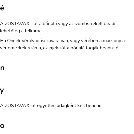
é
A ZOSTAVAX--ot a bőr alá vagy az izombsa zkell beadni,
lehetőleg a felkarba.
Ha Önnek véralvadási zavara van, vagy vérében almacsony a
vérlemezkék száma, az injekciót a bőr alá fogják beadni. é
n
y
A ZOSTAVAX-ot egyetlen adagként kell beadni.
o