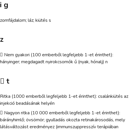
i g
zomfájdalom; láz; kiütés s
z
 Nem gyakori (100 emberből legfeljebb 1-et érinthet):
hányinger; megdagadt nyirokcsomók ű (nyak, hónalj) n
 t
Ritka (1000 emberből legfeljebb 1-et érinthet): csalánkiütés az
injekció beadásának helyén
 Nagyon ritka (10 000 emberből legfeljebb 1-et érinthet):
bárányhimlő; övsömör; gyulladás okozta retinakárosodás, mely
látásváltozást eredményez (immunszuppresszív terápiában