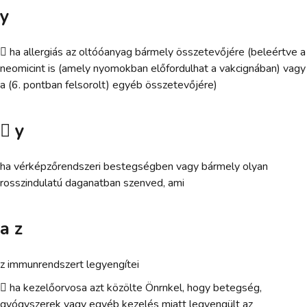
y
 ha allergiás az oltóóanyag bármely összetevőjére (beleértve a
neomicint is (amely nyomokban előfordulhat a vakcignában) vagy
a (6. pontban felsorolt) egyéb összetevőjére)
 y
ha vérképzőrendszeri bestegségben vagy bármely olyan
rosszindulatú daganatban szenved, ami
a z
z immunrendszert legyengítei
 ha kezelőorvosa azt közölte Önrnkel, hogy betegség,
gyógyszerek vagy egyéb kezelés miatt legyengült az