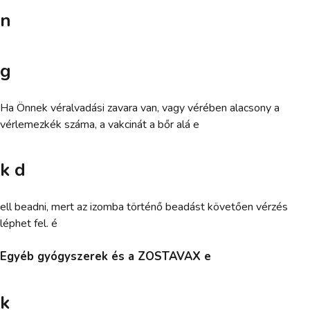
n
g
Ha Önnek véralvadási zavara van, vagy vérében alacsony a
vérlemezkék száma, a vakcinát a bőr alá e
k d
ell beadni, mert az izomba történő beadást követően vérzés
léphet fel. é
Egyéb gyógyszerek és a ZOSTAVAX e
k