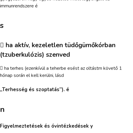
immunrendszere é
s
 ha aktív, kezeletlen tüdőgümőkórban
(tzuberkulózis) szenved
 ha terhes (ezenkívül a teherbe esést az oltástm követő 1
hónap során el kell kerülni, lásd
„Terhesség és szoptatás”). é
n
Figyelmeztetések és óvintézkedések y