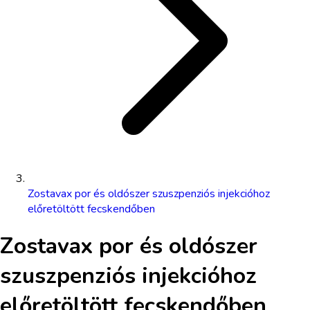
Zostavax por és oldószer szuszpenziós injekcióhoz
előretöltött fecskendőben
Zostavax por és oldószer
szuszpenziós injekcióhoz
előretöltött fecskendőben