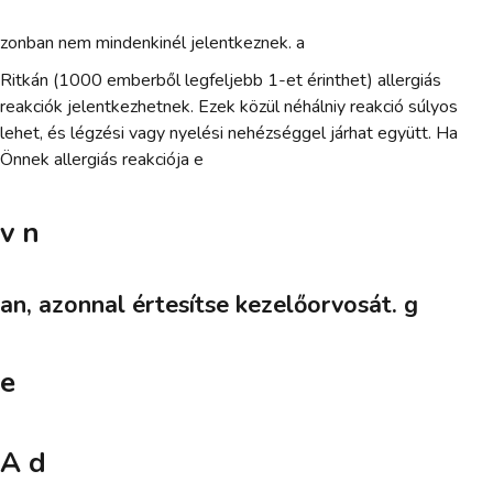
zonban nem mindenkinél jelentkeznek. a
Ritkán (1000 emberből legfeljebb 1-et érinthet) allergiás
reakciók jelentkezhetnek. Ezek közül néhálniy reakció súlyos
lehet, és légzési vagy nyelési nehézséggel járhat együtt. Ha
Önnek allergiás reakciója e
v n
an, azonnal értesítse kezelőorvosát. g
e
A d