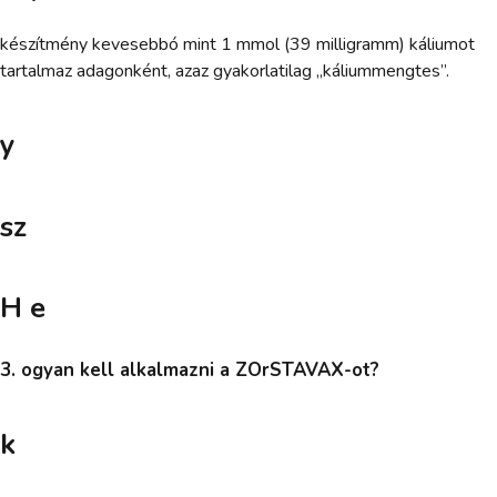
készítmény kevesebbó mint 1 mmol (39 milligramm) káliumot
tartalmaz adagonként, azaz gyakorlatilag „káliummengtes”.
y
sz
H e
3. ogyan kell alkalmazni a ZOrSTAVAX-ot?
k