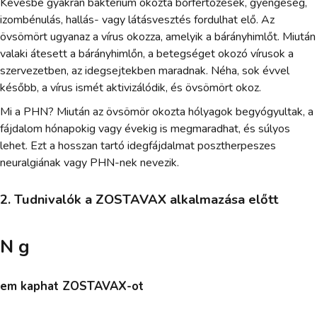
Kevésbé gyakran baktérium okozta bőrfertőzések, gyengeség,
izombénulás, hallás- vagy látásvesztés fordulhat elő. Az
övsömört ugyanaz a vírus okozza, amelyik a bárányhimlőt. Miután
valaki átesett a bárányhimlőn, a betegséget okozó vírusok a
szervezetben, az idegsejtekben maradnak. Néha, sok évvel
később, a vírus ismét aktivizálódik, és övsömört okoz.
Mi a PHN? Miután az övsömör okozta hólyagok begyógyultak, a
fájdalom hónapokig vagy évekig is megmaradhat, és súlyos
lehet. Ezt a hosszan tartó idegfájdalmat posztherpeszes
neuralgiának vagy PHN-nek nevezik.
2. Tudnivalók a ZOSTAVAX alkalmazása előtt
N g
em kaphat ZOSTAVAX-ot