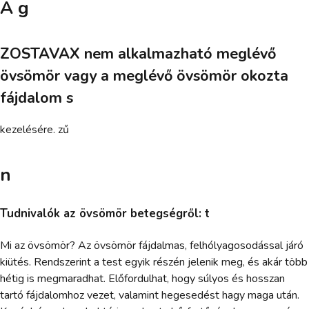
A g
ZOSTAVAX nem alkalmazható meglévő
övsömör vagy a meglévő övsömör okozta
fájdalom s
kezelésére. zű
n
Tudnivalók az övsömör betegségről: t
Mi az övsömör? Az övsömör fájdalmas, felhólyagosodással járó
kiütés. Rendszerint a test egyik részén jelenik meg, és akár több
hétig is megmaradhat. Előfordulhat, hogy súlyos és hosszan
tartó fájdalomhoz vezet, valamint hegesedést hagy maga után.