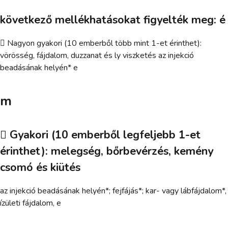
következő mellékhatásokat figyelték meg: é
 Nagyon gyakori (10 emberből több mint 1-et érinthet):
vörösség, fájdalom, duzzanat és ly viszketés az injekció
beadásának helyén* e
m
 Gyakori (10 emberből legfeljebb 1-et
érinthet): melegség, bőrbevérzés, kemény
csomó és kiütés
az injekció beadásának helyén*; fejfájás*; kar- vagy lábfájdalom*,
ízületi fájdalom, e