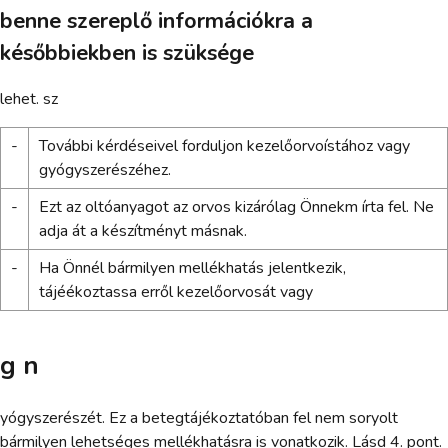
benne szereplő információkra a
későbbiekben is szüksége
lehet. sz
-
További kérdéseivel forduljon kezelőorvoístához vagy
gyógyszerészéhez.
-
Ezt az oltóanyagot az orvos kizárólag Önnekm írta fel. Ne
adja át a készítményt másnak.
-
Ha Önnél bármilyen mellékhatás jelentkezik,
tájéékoztassa erről kezelőorvosát vagy
g n
yógyszerészét. Ez a betegtájékoztatóban fel nem soryolt
bármilyen lehetséges mellékhatásra is vonatkozik. Lásd 4. pont.