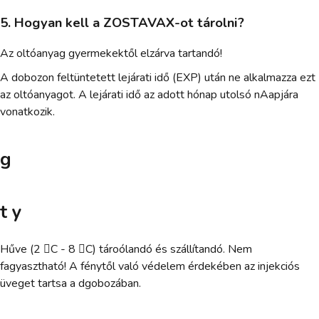
5. Hogyan kell a ZOSTAVAX-ot tárolni?
Az oltóanyag gyermekektől elzárva tartandó!
A dobozon feltüntetett lejárati idő (EXP) után ne alkalmazza ezt
az oltóanyagot. A lejárati idő az adott hónap utolsó nAapjára
vonatkozik.
g
t y
Hűve (2 C - 8 C) tároólandó és szállítandó. Nem
fagyasztható! A fénytől való védelem érdekében az injekciós
üveget tartsa a dgobozában.