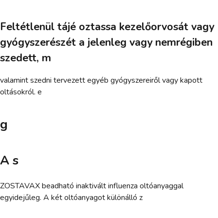
Feltétlenül tájé oztassa kezelőorvosát vagy
gyógyszerészét a jelenleg vagy nemrégiben
szedett, m
valamint szedni tervezett egyéb gyógyszereiről vagy kapott
oltásokról. e
g
A s
ZOSTAVAX beadható inaktivált influenza oltóanyaggal
egyidejűleg. A két oltóanyagot különálló z