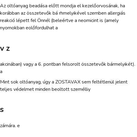
Az oltóanyag beadása előtt mondja el kezelőorvosának, ha
korábban az összetevők bá rhmelyikével szemben allergiás
reakció lépett fel Önnél (beleértve a neomicint is (amely
nyomokban eolőfordulhat a
v z
akcinában) vagy a 6. pontban felsorolt összetevők bármelyikét).
a
Mint sok oltóanyag, úgy a ZOSTAVAX sem feltétlenül jelent
teljes védelmet minden beoltott személliy
s
zámára. e