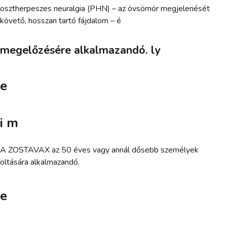
osztherpeszes neuralgia (PHN) – az övsömör megjelenését
követő, hosszan tartó fájdalom – é
megelőzésére alkalmazandó. ly
e
i m
A ZOSTAVAX az 50 éves vagy annál dősebb személyek
oltására alkalmazandó.
e