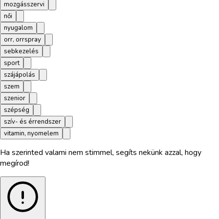
mozgásszervi
női
nyugalom
orr, orrspray
sebkezelés
sport
szájápolás
szem
szenior
szépség
szív- és érrendszer
vitamin, nyomelem
Ha szerinted valami nem stimmel, segíts nekünk azzal, hogy
megírod!