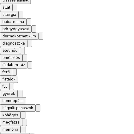
Összes ajánlat
állat
allergia
baba-mama
bőrgyógyászat
dermokozmetikum
diagnosztika
életmód
emésztés
fájdalom-láz
férfi
fiatalok
fül
gyerek
homeopátia
húgyúti panaszok
köhögés
megfázás
memória