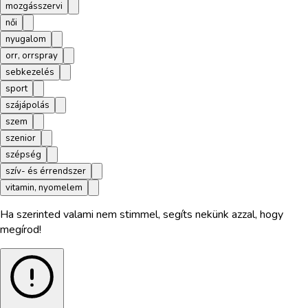
mozgásszervi
női
nyugalom
orr, orrspray
sebkezelés
sport
szájápolás
szem
szenior
szépség
szív- és érrendszer
vitamin, nyomelem
Ha szerinted valami nem stimmel, segíts nekünk azzal, hogy
megírod!