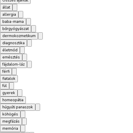
Összes ajánlat
állat
allergia
baba-mama
bőrgyógyászat
dermokozmetikum
diagnosztika
életmód
emésztés
fájdalom-láz
férfi
fiatalok
fül
gyerek
homeopátia
húgyúti panaszok
köhögés
megfázás
memória