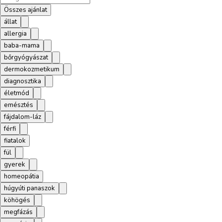
Összes ajánlat
állat
allergia
baba-mama
bőrgyógyászat
dermokozmetikum
diagnosztika
életmód
emésztés
fájdalom-láz
férfi
fiatalok
fül
gyerek
homeopátia
húgyúti panaszok
köhögés
megfázás