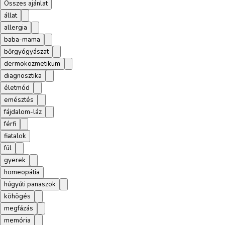
Összes ajánlat
állat
allergia
baba-mama
bőrgyógyászat
dermokozmetikum
diagnosztika
életmód
emésztés
fájdalom-láz
férfi
fiatalok
fül
gyerek
homeopátia
húgyúti panaszok
köhögés
megfázás
memória