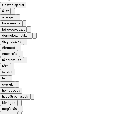
Összes ajánlat
állat
allergia
baba-mama
bőrgyógyászat
dermokozmetikum
diagnosztika
életmód
emésztés
fájdalom-láz
férfi
fiatalok
fül
gyerek
homeopátia
húgyúti panaszok
köhögés
megfázás