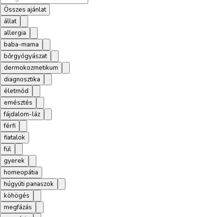
Összes ajánlat
állat
allergia
baba-mama
bőrgyógyászat
dermokozmetikum
diagnosztika
életmód
emésztés
fájdalom-láz
férfi
fiatalok
fül
gyerek
homeopátia
húgyúti panaszok
köhögés
megfázás