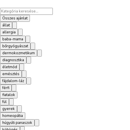
Összes ajánlat
állat
allergia
baba-mama
bőrgyógyászat
dermokozmetikum
diagnosztika
életmód
emésztés
fájdalom-láz
férfi
fiatalok
fül
gyerek
homeopátia
húgyúti panaszok
köhögés