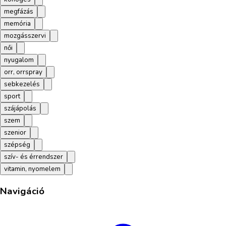
megfázás
memória
mozgásszervi
női
nyugalom
orr, orrspray
sebkezelés
sport
szájápolás
szem
szenior
szépség
szív- és érrendszer
vitamin, nyomelem
Navigáció