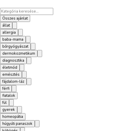
Összes ajánlat
állat
allergia
baba-mama
bőrgyógyászat
dermokozmetikum
diagnosztika
életmód
emésztés
fájdalom-láz
férfi
fiatalok
fül
gyerek
homeopátia
húgyúti panaszok
köhögés