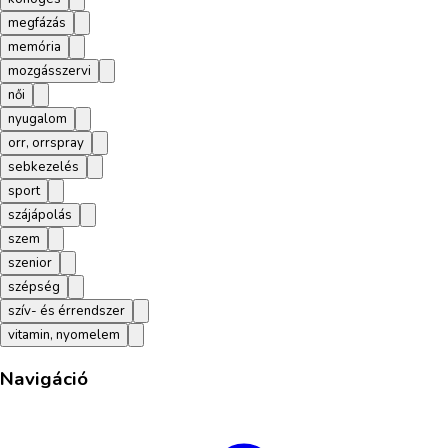
megfázás
memória
mozgásszervi
női
nyugalom
orr, orrspray
sebkezelés
sport
szájápolás
szem
szenior
szépség
szív- és érrendszer
vitamin, nyomelem
Navigáció