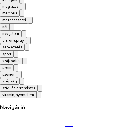
megfázás
memória
mozgásszervi
női
nyugalom
orr, orrspray
sebkezelés
sport
szájápolás
szem
szenior
szépség
szív- és érrendszer
vitamin, nyomelem
Navigáció