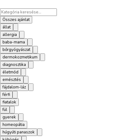
Összes ajánlat
állat
allergia
baba-mama
bőrgyógyászat
dermokozmetikum
diagnosztika
életmód
emésztés
fájdalom-láz
férfi
fiatalok
fül
gyerek
homeopátia
húgyúti panaszok
köhögés