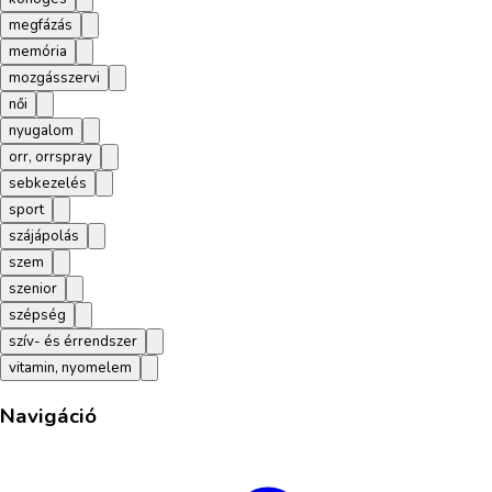
megfázás
memória
mozgásszervi
női
nyugalom
orr, orrspray
sebkezelés
sport
szájápolás
szem
szenior
szépség
szív- és érrendszer
vitamin, nyomelem
Navigáció