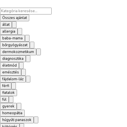
Összes ajánlat
állat
allergia
baba-mama
bőrgyógyászat
dermokozmetikum
diagnosztika
életmód
emésztés
fájdalom-láz
férfi
fiatalok
fül
gyerek
homeopátia
húgyúti panaszok
köhögés