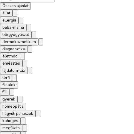
Összes ajánlat
állat
allergia
baba-mama
bőrgyógyászat
dermokozmetikum
diagnosztika
életmód
emésztés
fájdalom-láz
férfi
fiatalok
fül
gyerek
homeopátia
húgyúti panaszok
köhögés
megfázás