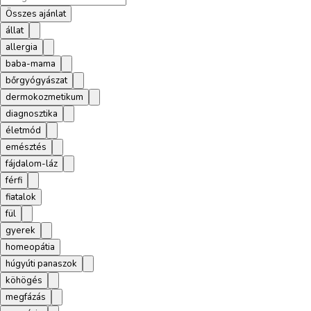
Összes ajánlat
állat
allergia
baba-mama
bőrgyógyászat
dermokozmetikum
diagnosztika
életmód
emésztés
fájdalom-láz
férfi
fiatalok
fül
gyerek
homeopátia
húgyúti panaszok
köhögés
megfázás