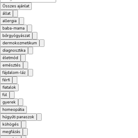
Összes ajánlat
állat
allergia
baba-mama
bőrgyógyászat
dermokozmetikum
diagnosztika
életmód
emésztés
fájdalom-láz
férfi
fiatalok
fül
gyerek
homeopátia
húgyúti panaszok
köhögés
megfázás